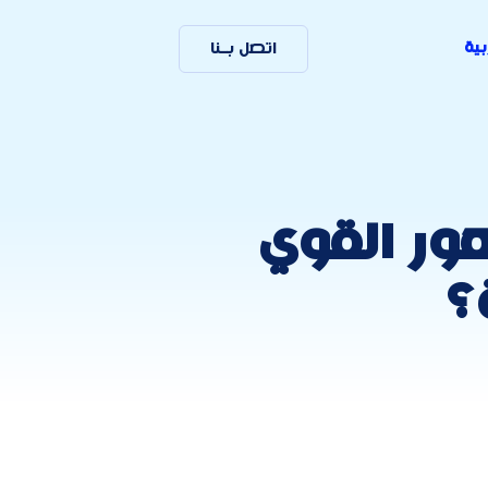
بية
اتصل بـنا
ور القوي
؟