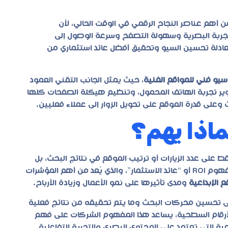
أهم عناصر النجاح الرقمي في الوقت الحالي، لأن
تجربة البصرية وسهولة التصفح وسرعة الوصول إلى
 معادلة تحسين السيو وتحقيق أفضل عائد استثماري من
سيو فني للمواقع الفنية
، حيث يمثل الجانب التقني العمود
وير تجربة الهاتف المحمول، وتنظيم هيكلة الصفحات كلها
على قدرة الموقع على تحويل الزوار إلى عملاء فعليين.
 على عدد الزيارات أو ترتيب الموقع في نتائج البحث، بل
على مدى تحقيق هذه الجهود لعائد مالي حقيقي. وهنا يظهر مفهوم ROI أو “عائد الاستثمار”، والذي يُعد من أهم المؤشرات
 الإبداعية
ومدى تأثيرها على نمو الأعمال وزيادة الأرباح.
فاقه على تحسين محركات البحث وما يتم تحقيقه من نتائج فعلية
لى الأرقام السطحية، يساعد هذا المفهوم الشركات على فهم
عية التي تعتمد على المحتوى البصري والتجربة التفاعلية.