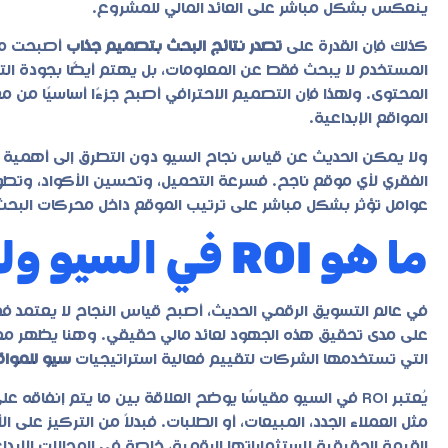
ينعكس بشكل مباشر على العائد المالي للمشروع.
كذلك فإن القدرة على
تصدر نتائج البحث بتصميم جذاب
أصبحت من 
المستخدم لا يبحث فقط عن المعلومات، بل يهتم أيضًا بجودة ال
المحتوى. ولهذا فإن التصميم الاحترافي أصبح جزءًا أساسيًا من
المواقع الإبداعية.
ولا يمكن الحديث عن قياس نجاح السيو دون التطرق إلى أهمية
الفقري لأي موقع ناجح. فسرعة التحميل، وتحسين الأكواد، وتط
عوامل تؤثر بشكل مباشر على ترتيب الموقع داخل محركات البحث و
ما هو ROI في السيو ولماذا يهم؟
في عالم التسويق الرقمي الحديث، أصبح قياس النجاح لا يعتمد فقط
التي تستخدمها الشركات لتقييم فعالية استراتيجيات
سيو للمواقع
يُعتبر ROI في السيو مقياسًا يوضح العلاقة بين ما يتم إن
مثل العملاء الجدد، المبيعات، أو الطلبات. فبدلاً من التركيز ع
القيمة الحقيقية لاستثماراتها الرقمية، خاصة في المجالات الإبدا