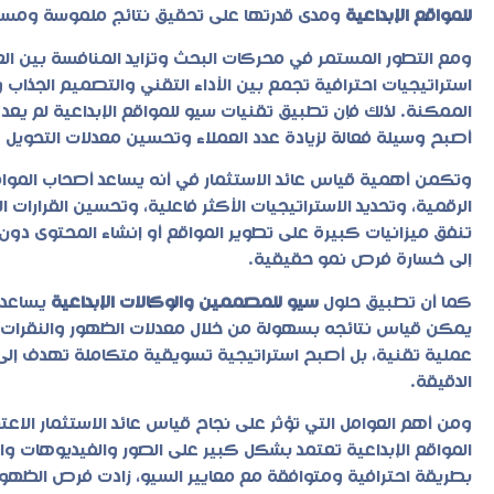
للمواقع الإبداعية
ومدى قدرتها على تحقيق نتائج ملموسة ومست
ومع التطور المستمر في محركات البحث وتزايد المنافسة بين العلا
استراتيجيات احترافية تجمع بين الأداء التقني والتصميم الجذاب 
الممكنة. لذلك فإن تطبيق تقنيات
سيو للمواقع الإبداعية
لم يعد 
أصبح وسيلة فعالة لزيادة عدد العملاء وتحسين معدلات التحويل وت
وتكمن أهمية قياس عائد الاستثمار في أنه يساعد أصحاب الموا
الرقمية، وتحديد الاستراتيجيات الأكثر فاعلية، وتحسين القرارات 
تنفق ميزانيات كبيرة على تطوير المواقع أو إنشاء المحتوى دون 
إلى خسارة فرص نمو حقيقية.
كما أن تطبيق حلول
سيو للمصممين والوكالات الإبداعية
يساعد 
يمكن قياس نتائجه بسهولة من خلال معدلات الظهور والنقرات وا
عملية تقنية، بل أصبح استراتيجية تسويقية متكاملة تهدف إلى
الدقيقة.
ومن أهم العوامل التي تؤثر على نجاح قياس عائد الاستثمار الاعت
المواقع الإبداعية تعتمد بشكل كبير على الصور والفيديوهات وا
بطريقة احترافية ومتوافقة مع معايير السيو، زادت فرص الظهور 