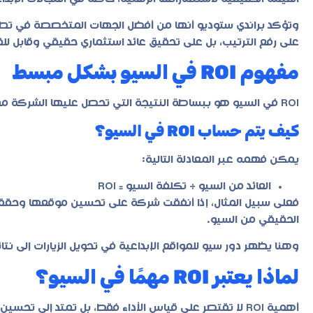
وتؤكد
براندي ستوديو
أنها من أفضل الجهات المتخصصة في تطو
على رفع الترتيب، بل على تحقيق عائد استثماري حقيقي وقابل لل
مفهوم ROI في السيو بشكل مبسط
ROI في السيو هو ببساطة النتيجة التي تحصل عليها الشركة مقارنة بما تنفقه على تحسين محركات البحث.
كيف يتم حساب ROI في السيو؟
يمكن فهمه عبر المعادلة التالية:
العائد من السيو ÷ تكلفة السيو = ROI
فعلى سبيل المثال، إذا أنفقت شركة على تحسين موقعها وحققت زي
الحقيقي من السيو.
وهنا يظهر دور
سيو للمواقع الإبداعية
في تحويل الزيارات إلى نتا
لماذا يعتبر ROI مهمًا في السيو؟
أهمية ROI لا تقتصر على قياس الأداء فقط، بل تمتد إلى تحسين القرارات التسويقية المستقبلية.