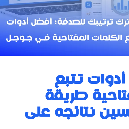
دوات تتبع
تاحية طريقة
 في تحسين نتائجه على