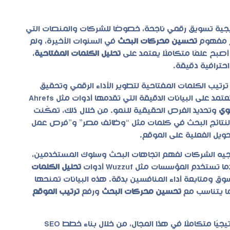
جية تسويق رقمي ناجحة، خصوصًا للشركات والمنصات التي
ّر مفهوم
تحسين محركات البحث
في السنوات الأخيرة، ولم
صبح علمًا متكاملًا يعتمد على
تحليل الكلمات المفتاحية
،
احترافية دقيقة.
ترتيب الكلمات المفتاحية
لتطوير الأداء الرقمي وتحقيق
نتائج ملموسة. فبدلًا من الاعتماد على الحدس، أصبحت المنصة تعتمد على البيانات الدقيقة التي تقدمها أدوات مثل Ahrefs
وي
وتحديد الفرص الحقيقية للنمو. من خلال ذلك، تمكّنت
ة ساهمت في تصدرها لنتائج البحث في كلمات مثل “وظائف مصر” و”فرص عمل
حويل الفعلية على الموقع.
جيه الشركات لفهم اتجاهات البحث وسلوك المستخدمين،
م المؤسسات مثل Wuzzuf أدوات
تحليل الكلمات
 ومتابعة أداء المنافسين بدقة. هذه البيانات تمنحها
ما يتناسب مع
تحسين محركات البحث
ورفع
ترتيب الموقع
تقدم دعمًا استراتيجيًا متكاملًا في هذا المجال، من خلال بناء خطط SEO