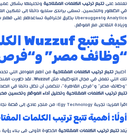
تعتمد على
تتبع ترتيب الكلمات المفتاحية
وتحليلها بشكل عميق 
Analytics وUbersuggest بطرق احترافية تساع
وزيادة التفاعل مع الموقع.
كيف تتب
“وظائف مصر” و“فرص 
أصبح
تتبع ترتيب الكلمات المفتاحية
من أهم العوامل التي تحدد
تلك التي تعمل في مجال التوظيف مثل
Wuzzuf
. لقد طورت المنص
“وظائف مصر” و“فرص القاهرة”، لتضمن أن تظل دائمًا في الصدا
تتبع ترتيب الكلمات المفتاحية
و
تحليل أداء الموقع
و
تحسين محر
اقرأ المزيد:
تجربة Egy Technology: من متجر عادي إلى قصة نجاح رقمية
أولًا: أهمية تتبع ترتيب الكلمات المف
يُعد
تتبع ترتيب الكلمات المفتاحية
الخطوة الأولى في بناء رؤية 