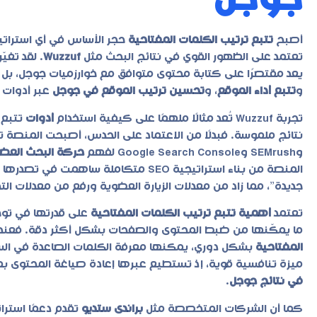
جوجل
أصبح
تتبع ترتيب الكلمات المفتاحية
حجر الأساس في أي استراتي
تعتمد على الظهور القوي في نتائج البحث مثل
Wuzzuf
. لقد تغي
يعد مقتصرًا على كتابة محتوى متوافق مع خوارزميات جوجل، بل أ
و
تتبع أداء الموقع
، و
تحسين ترتيب الموقع في جوجل
عبر أدوات 
تجربة Wuzzuf تُعد مثالًا ملهمًا على كيفية استخدام
أدوات
تتبع 
وSEMrush وGoogle Search Console لفهم
حركة البحث العض
المنصة من بناء استراتيجية SEO متكامل
جديدة”، مما زاد من معدلات الزيارة العضوية ورفع من معدلات الت
تعتمد
أهمية تتبع ترتيب الكلمات المفتاحية
على قدرتها في تو
ما يمكّنها من ضبط المحتوى والصفحات بشكل أكثر دقة. فعندما تستخد
المفتاحية
بشكل دوري، يمكنها معرفة الكلمات الصاعدة في السوق
ميزة تنافسية قوية، إذ تستطيع عبرها إعادة صياغة المحتوى ب
في نتائج جوجل
.
كما أن الشركات المتخصصة مثل
براندى ستديو