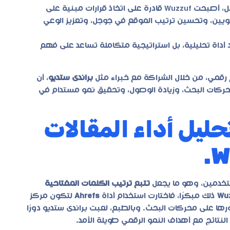
في جميع مراحل العمل، أصبحت Wuzzuf قادرة على اتخاذ قرارات مبنية على
لعضويين، وتحسين ترتيب الموقع في جوجل، وتعزيز الوعي
داة تحليلية، بل استراتيجية متكاملة تساعد على فهم
براندى ستديو
، أن
حركات البحث، وزيادة الوصول، وتحقيق نمو مستدام في
 Ahrefs في تحليل أداء المقالات
تخدمين، وهو ما يجعل
تتبع ترتيب الكلمات المفتاحية
Wu
ذلك مبكرًا، فاختارت استخدام أداة
Ahrefs
لتكون مركز
رها على محركات البحث. وبالطبع، لعبت
براندى ستديو
دورًا
نتائج مع أهداف النمو الرقمي طويلة الأمد.