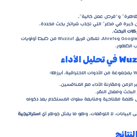
لقاهرة” و“فرص عمل خالية”.
ات البحث
.
ومن خلال متابعة تلك البيانات عبر أدوات مثل Google Search Console وAhrefs، تمكن فريق Wuzzuf من ضبط أولويات
ب الظهور.
 الزمن ومقارنة الأداء مع المنافسين.
البحث ومعدل النقر.
ل كلمة مفتاحية ومتابعة سلوك المستخدم بعد دخوله
البيانات، لا التوقعات، وهو ما يمثل جوهر أي
استراتيجية
نتائج