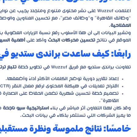
اعتمدت Wuzzuf على نشر محتوى متنوع ومتجدد يجيب عن
“وظائف القاهرة” و“وظائف مصر”، مع تحسين العناوين والوصف و
المفتاحية
.
الموقع في نتائج
تحسين محركات البحث
وأكد على
أهمية السيو
رابعًا: كيف ساعدت براندى ستديو في 
تعاونت
براندى ستديو
مع فريق Wuzzuf في تطوير خطة
تتبع ترت
إعداد تقارير دورية توضح الكلمات الأكثر أداءً وأضعفها.
اقتراح تعديلات في هيكلة المحتوى لرفع معدل النقر (CTR).
تصميم خطة تحسين شهرية تضمن الحفاظ على الصدارة في
القاهرة”.
وقد كان لهذا التعاون أثر مباشر في بناء
استراتيجية سيو ناجحة
طو
ما يميز الشركات التي تستثمر بذكاء في بيانات البحث.
خامسًا: نتائج ملموسة ونظرة مستقبلي