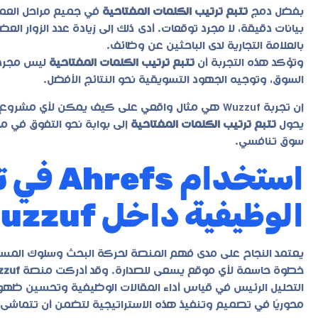
بفضل دمج
تتبع ترتيب الكلمات المفتاحية
بيانات دقيقة، لا مجرد توقعات. أدى ذلك إلى زيادة عدد الزوار ا
بالعلامة التجارية لدى الباحثين عن وظائف.
وتؤكد هذه التجربة أن
تتبع ترتيب الكلمات المفتاحية
ليس مجرد أ
السوق، وتوجيه الجهود التسويقية نحو النتائج الأفضل.
إن تجربة Wuzzuf هي مثال واقعي على كيف يمكن لأي مشروع رقمي، من خلال الشراكة مع خبراء مثل
يحول
تتبع ترتيب الكلمات المفتاحية
إلى بوابة نحو التفوق في م
سوق تنافسي.
استخدام
الوظيفية داخل Wuzzuf.
يعتمد النجاح على مدى فهم المنصة لحركة البحث وسلوك المس
خطوة حاسمة لأي موقع يسعى للصدارة. وقد أدركت منصة
zzuf
التحليل الرئيس في قياس أداء المقالات الوظيفية وتحسين ظهو
محوريًا في تصميم وتنفيذ هذه الاستراتيجية لتضمن أن تتماشى ال