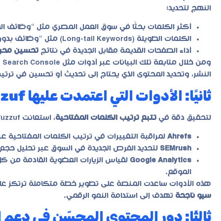
النهج لتحديد:
أكثر الكلمات بحثًا في سوق العمل المصري مثل “وظائف ا
الكلمات الطويلة (Long-tail Keywords) مثل “وظائف بدون خبرة في مصر” التي تجذب شرائح بحث محددة.
أداء الصفحات القديمة مقابل الجديدة في نتائج
تحسين محرك
النشر، وتحديد المحتوى الذي يحتاج إلى تحديث أو تحسين في ترتي
ثانيًا: الأدوات التي اعتمدت عليها Wuzzuf في تحليل الأداء
لتحقيق دقة في
تتبع ترتيب الكلمات المفتاحية
، استعانت Wuzzuf بمجموعة من الأدوات الاحترافية، أبرزها:
Ahrefs
لمراقبة التغييرات في ترتيب الكلمات المفتاحية عبر
SEMrush
لتحديد الفرص الجديدة في السوق عبر تحليل حجم 
Google Analytics
لقياس الزيارات العضوية القادمة من ك
الموقع.
هذه الأدوات ساعدت المنصة على تطوير خطة متكاملة ترتكز على 
سيو ناجحة
تهدف إلى استدامة النمو الرقمي.
ثالثًا: دور المحتوى المحسّن في دعم ال