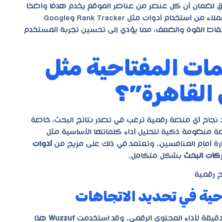
لضمان أن كل عنصر من عناصر الموقع يخدم هدفًا واضحًا
في الظهور والتحسين. تسعى براندى ستديو دائمًا إلى تمكين العملاء من استخدام أدوات مثل Rank Tracker وGoogle
دهم على فهم نقاط القوة والضعف، مما يؤدي إلى تحسين تجربة المستخدم
ع Wuzzuf الكلمات المفتاحية مثل
القاهرة”؟
 نجاح أي منصة رقمية ترغب في تصدر نتائج البحث، خاصة
ة منظومة ذكية لتحليل أداء كلماتها الأساسية مثل
رة أمام المنافسين. وتعتمد في ذلك على مزيج من
أدوات
كات البحث
بشكل متكامل.
تاحية في تحديد الاتجاهات
دقيقة لأداء المحتوى الرقمي. وقد استخدمت
Wuzzuf
هذا