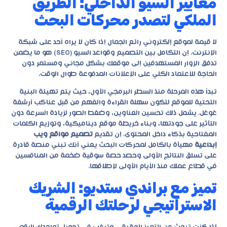
معايير السيو الداخلي: الطريق
الملكي لتصدر محركات البحث
لا قيمة لموقع إلكتروني رائع الجمال إذا كان لا يراه أحد على شبكة
الإنترنت. إن التكامل بين التصميم وقواعد السيو (SEO) هو ما يضمن
تدفق الزوار المستهدفين إلى موقعك بشكل مجاني ومستمر دون
الحاجة للاعتماد الكلي على الإعلانات المدفوعة طوال الوقت.
تبدأ هذه المرحلة منذ السطر البرمجي الأول، حيث يتم تهيئة البنية
التحتية للموقع لتكون سهلة القراءة والفهم من قِبل عناكب أرشفة
غوغل. يشمل ذلك تحسين العناوين، وضغط الصور لزيادة السرعة دون
التأثير على جودتها، وبناء خريطة موقع ديناميكية، وتوزيع الكلمات
المفتاحية بذكاء داخل المحتوى. إن تقديم
تصميم مواقع ويب
إبداعية
مهيأة بالكامل لمحركات البحث يعني أنك تبني منصة قادرة
على تسلق النتائج الأولى وحصد حصة سوقية ضخمة من المنافسين
في قطاع عملك منذ الأيام الأولى لإطلاقها.
تميز مع براندي ستديو: الشريك
الاستراتيجي لرحلتك الرقمية