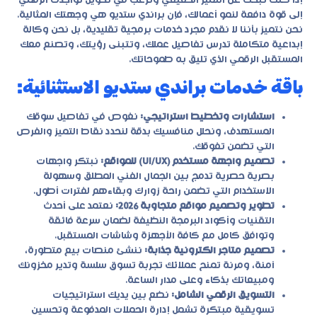
إذا كنت تبحث عن التميز الحقيقي وترغب في تحويل تواجدك الرقمي
إلى قوة دافعة لنمو أعمالك، فإن
براندي ستديو
هي وجهتك المثالية.
نحن نتميز بأننا لا نقدم مجرد خدمات برمجية تقليدية، بل نحن وكالة
إبداعية متكاملة تدرس تفاصيل عملك، وتتبنى رؤيتك، وتصنع معك
المستقبل الرقمي الذي تليق به طموحاتك.
باقة خدمات براندي ستديو الاستثنائية:
استشارات وتخطيط استراتيجي:
نغوص في تفاصيل سوقك
المستهدف، ونحلل منافسيك بدقة لنحدد نقاط التميز والفرص
التي تضمن تفوقك.
تصميم واجهة مستخدم (UI/UX) للمواقع:
نبتكر واجهات
بصرية حصرية تدمج بين الجمال الفني المطلق وسهولة
الاستخدام التي تضمن راحة زوارك وبقاءهم لفترات أطول.
تطوير وتصميم مواقع متجاوبة 2026:
نعتمد على أحدث
التقنيات وأكواد البرمجة النظيفة لضمان سرعة فائقة
وتوافق كامل مع كافة الأجهزة وشاشات المستقبل.
تصميم متاجر الكترونية جذابة:
ننشئ منصات بيع متطورة،
آمنة، ومرنة تمنح عملائك تجربة تسوق سلسة وتدير مخزونك
ومبيعاتك بذكاء وعلى مدار الساعة.
التسويق الرقمي الشامل:
نضع بين يديك استراتيجيات
تسويقية مبتكرة تشمل إدارة الحملات المدفوعة وتحسين