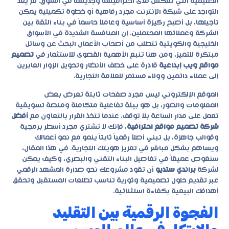
الحقيقية التي تعكس مدى احترافيتها وجديتها في السوق. لم يعد
التواجد على شبكة الإنترنت مجرد رفاهية أو خطوة تكميلية يمكن
تأجيلها، بل أصبح ركيزة أساسية وعاملاً حاسماً في بناء الثقة بين
الشركة وعملائها المحتملين. إن المنافسة الشديدة في الأسواق
الخليجية والكويتية تتطلب من أصحاب الأعمال البحث عن وسائل
مبتكرة للتميز، ومن هنا تنبع الأهمية القصوى للاستثمار في
تصميم
مواقع ويب إبداعية
قادرة على خطف الأنظار وتحويل الزوار العابرين
إلى عملاء دائمين وولاء مستمر للعلامة التجارية.
الموقع الإلكتروني ليس مجرد صفحات ثابتة تعرض بعض
المعلومات والصور، بل هو بيئة تفاعلية متكاملة ومنصة تسويقية
تعمل على مدار الساعة بلا توقف. عندما تتخذ القرار بالتعاون مع
أفضل
شركة تصميم مواقع احترافية
، فإنك لا تشتري مجرد أسطر برمجية
وقوالب جاهزة، بل تبني أصلاً رقمياً ثابتاً ينمو مع نمو أعمالك
ويساهم بشكل مباشر في تعزيز هويتك التجارية. في هذا المقال،
سنغوص عميقاً في تفاصيل البناء التقني والبصري، وكيف يمكن
لشركة
براندي ستديو
أن تقود مشروعك نحو صدارة المشهد الرقمي
عبر تقديم حلول تصميمية وثورية تناسب تطلعات المستقبل وتحقق
أهدافك البيعية بكفاءة استثنائية.
الفجوة الرقمية بين التقليد