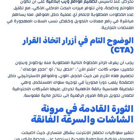
نحرص عند تأسيس
تصميم مواقع ويب إبداعية
على أن تكون
القوائم واضحة، وأن تتوفر ميزات البحث الداخلي الذكي، مع تقليل
عدد الخطوات المطلوبة لإتمام أي عملية داخل الموقع، مما يساهم
مباشرة في رفع معدلات التحويل وخفض نسب السلات المهجورة في
المنصات التجارية.
الوضوح التام في أزرار اتخاذ القرار
(CTA)
يجب أن يعرف الزائر الخطوة التالية المطلوبة منه بوضوح وبدون
تخمين؛ سواء كانت “اشترِ الآن”، “اتصل بنا”، أو “احجز موعدك”.
تصميم هذه الأزرار من حيث الحجم، اللون، والموقع الاستراتيجي داخل
الصفحة يلعب دوراً محورياً في توجيه سلوك المستخدم، وهي
تفصيلة هندسية بالغة الأهمية تحرص عليها الشركات الاحترافية
لضمان تحويل حركة المرور الرقمية إلى نتائج مالية ملموسة.
الثورة القادمة في مرونة
الشاشات والسرعة الفائقة
تتغير سلوكيات تصفح الإنترنت بشكل متسارع، حيث أصبحت
الهواتف الذكية والأجهزة اللوحية تستحوذ على الحصة الأكبر من