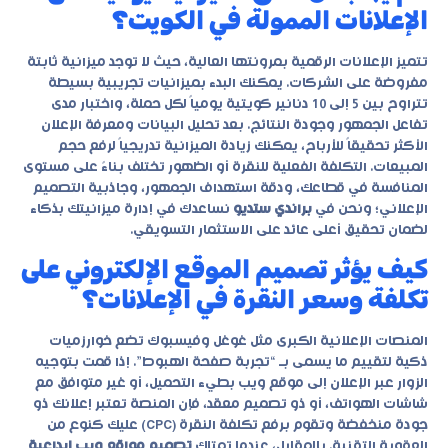
الإعلانات الممولة في الكويت؟
تتميز الإعلانات الرقمية بمرونتها العالية، حيث لا توجد ميزانية ثابتة
مفروضة على الشركات. يمكنك البدء بميزانيات تجريبية بسيطة
تتراوح بين 5 إلى 10 دنانير كويتية يومياً لكل حملة، واختبار مدى
تفاعل الجمهور وجودة النتائج. بعد تحليل البيانات ومعرفة الإعلان
الأكثر تحقيقاً للأرباح، يمكنك زيادة الميزانية تدريجياً لرفع حجم
المبيعات. التكلفة الفعلية للنقرة أو الظهور تختلف بناءً على مستوى
المنافسة في قطاعك، ودقة استهداف الجمهور، وجاذبية التصميم
الإعلاني؛ ونحن في
براندي ستديو
نساعدك في إدارة ميزانيتك بذكاء
لضمان تحقيق أعلى عائد على الاستثمار التسويقي.
كيف يؤثر تصميم الموقع الإلكتروني على
تكلفة وسعر النقرة في الإعلانات؟
المنصات الإعلانية الكبرى مثل غوغل وفيسبوك تضع خوارزميات
ذكية لتقييم ما يسمى بـ “تجربة صفحة الهبوط”. إذا قمت بتوجيه
الزوار عبر الإعلان إلى موقع ويب بطيء التحميل، أو غير متوافق مع
شاشات الهواتف، أو ذو تصميم معقد، فإن المنصة تعتبر إعلانك ذو
جودة منخفضة وتقوم برفع تكلفة النقرة (CPC) عليك كنوع من
العقوبة التقنية. بالمقابل، عندما تمتلك
تصميم مواقع ويب إبداعية