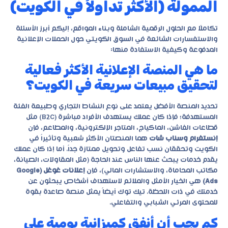
الممولة (الأكثر تداولاً في الكويت)
تكاملًا مع الحلول الرقمية الشاملة وبناء المواقع، إليكم أبرز الأسئلة
والاستفسارات الشائعة في السوق الكويتي حول الحملات الإعلانية
المدفوعة وكيفية الاستفادة منها:
ما هي المنصة الإعلانية الأكثر فعالية
لتحقيق مبيعات سريعة في الكويت؟
تحديد المنصة الأفضل يعتمد على نوع النشاط التجاري وطبيعة الفئة
المستهدفة؛ فإذا كان عملك يستهدف الأفراد مباشرة (B2C) مثل
قطاعات الفاشن، الماكياج، المتاجر الإلكترونية، والمطاعم، فإن
إنستغرام وسناب شات
هما المنصتان الأكثر شعبية وتأثيراً في
الكويت وتحققان نسب تفاعل وتحويل ممتازة جداً. أما إذا كان عملك
يقدم خدمات يبحث عنها الناس عند الحاجة (مثل المقاولات، الصيانة،
مكاتب المحاماة، والاستشارات المالي)، فإن
إعلانات غوغل (Google
Ads)
هي الخيار الأمثل والملائم لاستهداف أشخاص يبحثون عن
خدمتك في ذات اللحظة. تيك توك أيضاً يمثل منصة صاعدة بقوة
للمحتوى المرئي الشبابي والتفاعلي.
كم يجب أن أنفق كميزانية يومية على