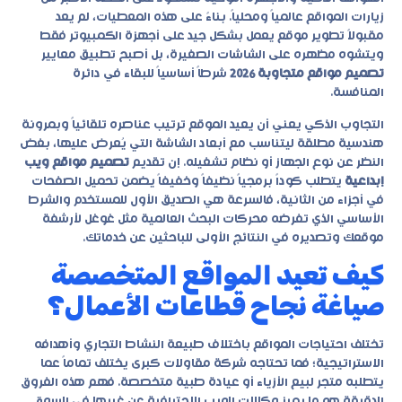
زيارات المواقع عالمياً ومحلياً. بناءً على هذه المعطيات، لم يعد
مقبولاً تطوير موقع يعمل بشكل جيد على أجهزة الكمبيوتر فقط
ويتشوه مظهره على الشاشات الصغيرة، بل أصبح تطبيق معايير
تصميم مواقع متجاوبة 2026
شرطاً أساسياً للبقاء في دائرة
المنافسة.
التجاوب الذكي يعني أن يعيد الموقع ترتيب عناصره تلقائياً وبمرونة
هندسية مطلقة ليتناسب مع أبعاد الشاشة التي يُعرض عليها، بغض
النظر عن نوع الجهاز أو نظام تشغيله. إن تقديم
تصميم مواقع ويب
إبداعية
يتطلب كوداً برمجياً نظيفاً وخفيفاً يضمن تحميل الصفحات
في أجزاء من الثانية، فالسرعة هي الصديق الأول للمستخدم والشرط
الأساسي الذي تفرضه محركات البحث العالمية مثل غوغل لأرشفة
موقعك وتصديره في النتائج الأولى للباحثين عن خدماتك.
كيف تعيد المواقع المتخصصة
صياغة نجاح قطاعات الأعمال؟
تختلف احتياجات المواقع باختلاف طبيعة النشاط التجاري وأهدافه
الاستراتيجية؛ فما تحتاجه شركة مقاولات كبرى يختلف تماماً عما
يتطلبه متجر لبيع الأزياء أو عيادة طبية متخصصة. فهم هذه الفروق
الدقيقة هو ما يميز وكالات الويب الاحترافية عن غيرها في السوق.