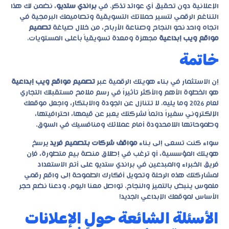
الإعلانية دون تحقيق أي عوائد تذكر. في
براندي ستديو
، نضمن لك هذا
التناغم الرقمي لتسير حملاتك التسويقية وتصاميمك البرمجية في
اتجاه واحد نحو النجاح وصناعة الأرباح، من خلال صياغة
تصميم
مواقع ويب إبداعية
مجهزة ومعدة تسويقياً بأعلى المستويات.
خاتمة
إن الاستثمار في بناء هويتك الرقمية عبر
تصميم مواقع ويب إبداعية
هو الخطوة الأهم والأكثر تأثيراً في رسم ملامح مستقبلك التجاري
لعام 2026 وما يليه. لا تتنازل عن الجودة والابتكار، واجعل موقعك
الإلكتروني سفيراً دائماً لشركتك يعبر عن قيمها، احترافيتها،
وطموحاتها اللامحدودة أمام عملائك ومنافسيك في السوق.
سواء كنت تسعى إلى بناء
مواقف شركات بتصميم فريد
يرسخ
هويتك المؤسسية، أو ترغب في إطلاق منصة بيع متطورة، فإن
فريق الخبراء والمبدعين في
براندي ستديو
على أتم الاستعداد
لمشاركتك هذه الرحلة وتحويل أفكارك الطموحة إلى واقع رقمي
ملموس ينبض بالتميز والنجاح. تواصل معنا اليوم، ودعنا نضع حجر
الأساس لموقعك الإبداعي الجديد!
الأسئلة الشائعة حول الإعلانات