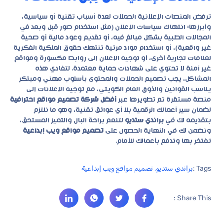
ترفض المنصات الإعلانية الحملات لعدة أسباب تقنية أو سياسية،
وأبرزها: انتهاك سياسات الإعلان (مثل استخدام صور قبل وبعد في
المجالات الطبية بشكل مبالغ فيه، أو تقديم وعود مالية أو صحية
غير واقعية)، أو استخدام مواد مرئية تنتهك حقوق الملكية الفكرية
لعلامات تجارية أخرى، أو توجيه الإعلان إلى روابط مكسورة ومواقع
غير آمنة لا تحتوي على شهادات حماية معتمدة. لتفادي هذه
المشاكل، يجب تصميم الحملات والمحتوى بأسلوب مهني ومبتكر
يناسب القوانين والذوق العام الكويتي، مع توجيه الإعلانات إلى
منصة مستقرة تم تطويرها عبر
أفضل شركة تصميم مواقع احترافية
لضمان سير أعمالك الرقمية بلا أي عوائق تقنية، وهو ما نلتزم
بتقديمه لك في
براندي ستديو
لتنعم براحة البال والتميز المستحق،
ونضمن لك في النهاية الحصول على
تصميم مواقع ويب إبداعية
تفتخر بها وتدفع بأعمالك للأمام.
Tags :
براندي ستديو
,
تصميم مواقع ويب إبداعية
Share This :