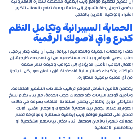
إن تقديم
تصميم مواقع ويب إبداعية
مخصصة للتجارة الإلكترونية
يضمن تحويل رحلة التسوق إلى متعة يومية تدفع بالعملاء لتكرار
الشراء وتوصية الآخرين بالمتجر.
الحماية السيبرانية وتكامل النظم
كدرع واقٍ لأصولك الرقمية
خلف الواجهات الجميلة والتصاميم البراقة، يجب أن يقف جدار برمجى
صلب يحمي الموقع وبيانات مستخدميه من أي تهديدات خارجية. إن
إهمال الجانب الأمني قد يؤدي إلى عواقب وخيمة تدمر سمعة
شركتك وتكبدك خسائر مالية فادحة؛ لذا فإن الأمان هو ركن لا يتجزأ
من أي عملية برمجية متطورة.
يتضمن التأمين الشامل للموقع تركيب شهادات التشفير المتقدمة،
وتأمين قواعد البيانات ضد هجمات حجب الخدمة، مع بناء نظام نسخ
احتياطي دوري وتلقائي يضمن استعادة الملفات بسرعة في حالات
الطوارئ. عندما تجمع بين الحماية القصوى والجمال الفني، فإنك
تحصل على
تصميم مواقع ويب إبداعية
مستقرة وموثوقة تمنح
عملائك شعوراً بالأمان المطلق أثناء إدخال بياناتهم الشخصية أو
بطاقاتهم الائتمانية.