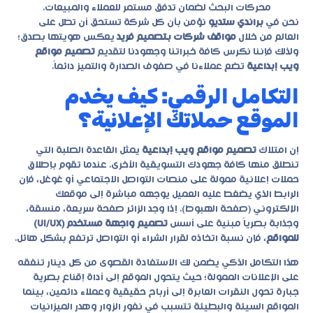
محركات البحث لضمان تدفق مستمر للعملاء والمبيعات.
نحن في
براندي ستديو
نؤمن بأن كل شركة تستحق أن تطل على
العالم من خلال
مواقف شركات بتصميم فريد
يعكس هويتها بصدق؛
ولذلك فإننا نكرس كافة خبراتنا وجهودنا لتقديم
تصميم مواقع
ويب إبداعية
تضع عملاءنا في صفوف الصدارة والتميز دائماً.
التكامل الرقمي: كيف يخدم
الموقع حملاتك الإعلانية؟
إن امتلاك
تصميم مواقع ويب إبداعية
يمثل القاعدة الصلبة التي
تنطلق منها كافة جهودك التسويقية الأخرى. عندما تقوم بإطلاق
حملات إعلانية ممولة على منصات التواصل الاجتماعي أو غوغل، فإن
الرابط الذي يضغط عليه العميل يوجهه مباشرة إلى موقعك
الإلكتروني (صفحة الهبوط). إذا وجد الزائر صفحة سريعة، منسقة،
وجذابة بصرياً مبنية على أسس
تصميم واجهة مستخدم (UI/UX)
للمواقع
، فإن نسبة اتخاذه لقرار الشراء أو التواصل ترتفع بشكل هائل.
هذا التكامل الذكي يضمن لك الاستفادة القصوى من كل دينار تنفقه
على الإعلانات الممولة؛ حيث يتحول الموقع إلى أداة إقناع بصرية
جبارة تحول النقرات العابرة إلى أرباح حقيقية وعملاء دائمين، بينما
المواقع السيئة والبطيئة تتسبب في نفور الزوار وهدر الميزانيات