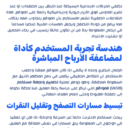
تضفي الحركات الإبداعية البسيطة عند التنقل بين الصفحات أو عند
تمرير الماوس فوق الأزرار حيوية وديناميكية رائعة على الموقع. هذه
التفاعلات الصغيرة تشعر المستخدم بأن الموقع يتجاوب معه بذكاء،
مما يرفع من جودة التصفح ويجعل اللمسات الفنية عنصراً مساعداً
في إيصال المعلومة بدلاً من أن تكون عائقاً يتسبب في بطء التحميل
أو تشتيت الانتباه.
هندسة تجربة المستخدم كأداة
لمضاعفة الأرباح المباشرة
الجمال البصري وحده لا يكفي إذا كان الموقع معقداً وصعب
الاستخدام. إن التكامل الحقيقي يكمن في دمج المظهر الأنيق مع
السهولة المطلقة، وهو جوهر عملية
تصميم واجهة مستخدم
(UI/UX) للمواقع
التي تركز على دراسة رحلة العميل منذ لحظة دخوله
إلى صفحة الهبوط وحتى إتمام الهدف النهائي.
تبسيط مسارات التصفح وتقليل النقرات
يبحث مستخدم الإنترنت دائماً عن السرعة والراحة؛ لذا فإن أي تعقيد
في الوصول إلى المعلومة يدق مسماراً في نعش العلاقة مع العميل.