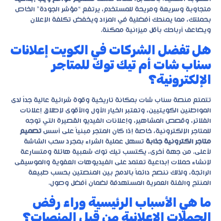
متجاوبة وسريعة ومريحة للمستخدم، يرتفع “مؤشر الجودة” الخاص
بحملتك، مما يمنحك أفضلية في المزاد ويخفض تكلفة الإعلان
ويضاعف أرباحك بأقل ميزانية ممكنة.
هل تفضل الشركات في الكويت إعلانات
سناب شات أم تيك توك للمتاجر
الإلكترونية؟
تتمتع منصة سناب شات بمكانة تاريخية وقوة شرائية عالية جداً لدى
المواطنين الكويتيين، وتعتبر الخيار الأول والأقوى لإطلاق إعلانات
الفلاتر، وقصص المشاهير، وإعلانات الفيديو القصيرة التي توجه
للمتاجر الإلكترونية، خاصة إذا كان المتجر مبنياً على أسس
تصميم
متاجر الكترونية جذابة
تسهل عملية الشراء بمجرد سحب الشاشة
لأعلى. من جهة أخرى، يكتسب تيك توك شعبية هائلة ومتسارعة
لإنشاء حملات إبداعية تعتمد على الفيديوهات العفوية والموسيقى
الرائجة، ولذلك ننصح دائماً بالدمج بين المنصتين بحسب طبيعة
المنتج والفئة العمرية المستهدفة لضمان أفضل وصول.
ما هي الأسباب الرئيسية وراء رفض
الحملات الإعلانية من قِبل المنصات؟