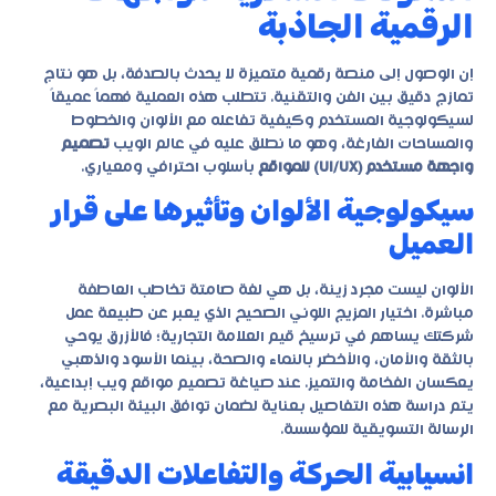
الرقمية الجاذبة
إن الوصول إلى منصة رقمية متميزة لا يحدث بالصدفة، بل هو نتاج
تمازج دقيق بين الفن والتقنية. تتطلب هذه العملية فهماً عميقاً
لسيكولوجية المستخدم وكيفية تفاعله مع الألوان والخطوط
والمساحات الفارغة، وهو ما نطلق عليه في عالم الويب
تصميم
واجهة مستخدم (UI/UX) للمواقع
بأسلوب احترافي ومعياري.
سيكولوجية الألوان وتأثيرها على قرار
العميل
الألوان ليست مجرد زينة، بل هي لغة صامتة تخاطب العاطفة
مباشرة. اختيار المزيج اللوني الصحيح الذي يعبر عن طبيعة عمل
شركتك يساهم في ترسيخ قيم العلامة التجارية؛ فالأزرق يوحي
بالثقة والأمان، والأخضر بالنماء والصحة، بينما الأسود والذهبي
يعكسان الفخامة والتميز. عند صياغة
تصميم مواقع ويب إبداعية
،
يتم دراسة هذه التفاصيل بعناية لضمان توافق البيئة البصرية مع
الرسالة التسويقية للمؤسسة.
انسيابية الحركة والتفاعلات الدقيقة