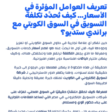
تعريف العوامل المؤثرة في
الأسعار… كيف تُحدَّد تكلفة
التسويق في السوق الكويتي مع
براندي ستديو؟
حين تفكر أي علامة تجارية في دخول السوق الكويتي أو تعزيز
وجودها فيه، فإن أول ما تبحث عنه هو فهم
أسعار
خدمات التسويق،
ومعرفة ما الذي يجعل
التكلفة
ترتفع هنا وتنخفض هناك، وكيف
يمكن اختيار
الباقات
المناسبة دون إهدار الميزانية.
الحقيقة أن هذه الخطوة لا يمكن فهمها دون الرجوع إلى خبرة
حقيقية تمتد لسنوات، وهنا يظهر الدور الاستراتيجي لـ
شركة
تسويق إلكتروني في الكويت
تمتلك خبرة عميقة وتحليلًا دقيقًا
لطبيعة السوق.
لمعرفة كيف تحقق انتشارًا حقيقيًا في السوق المحلي، تعرّف على
شركات التسويق الإلكتروني في مصر
التي تساعد العلامات التجارية
على بناء حضور قوي ومستدام.
براندي ستديو
التي تعمل بخبرة تتجاوز
10 سنوات
ليست مجرد شركة