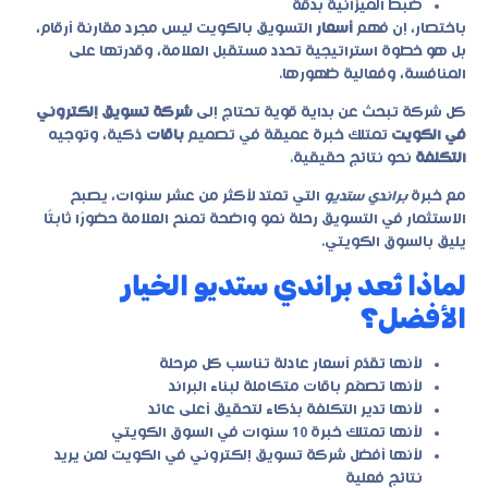
ضبط الميزانية بدقة
باختصار، إن فهم
أسعار
التسويق بالكويت ليس مجرد مقارنة أرقام،
بل هو خطوة استراتيجية تحدد مستقبل العلامة، وقدرتها على
المنافسة، وفعالية ظهورها.
كل شركة تبحث عن بداية قوية تحتاج إلى
شركة تسويق إلكتروني
في الكويت
تمتلك خبرة عميقة في تصميم
باقات
ذكية، وتوجيه
التكلفة
نحو نتائج حقيقية.
مع خبرة
براندي ستديو
التي تمتد لأكثر من عشر سنوات، يصبح
الاستثمار في التسويق رحلة نمو واضحة تمنح العلامة حضورًا ثابتًا
يليق بالسوق الكويتي.
لماذا تُعد براندي ستديو الخيار
الأفضل؟
لأنها تقدّم أسعار عادلة تناسب كل مرحلة
لأنها تصمّم باقات متكاملة لبناء البراند
لأنها تدير التكلفة بذكاء لتحقيق أعلى عائد
لأنها تمتلك خبرة 10 سنوات في السوق الكويتي
لأنها أفضل شركة تسويق إلكتروني في الكويت لمن يريد
نتائج فعلية