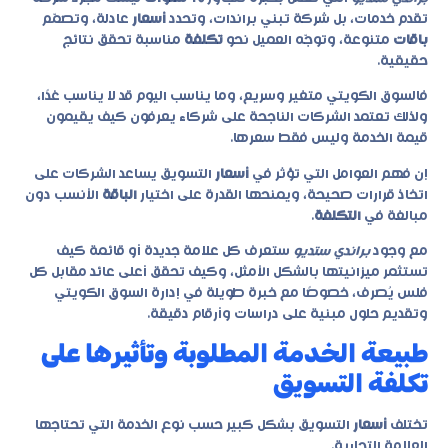
تقدم خدمات، بل شركة تبني براندات، وتحدد
أسعار
عادلة، وتصمّم
باقات
متنوعة، وتوجّه العميل نحو
تكلفة
مناسبة تحقق نتائج
حقيقية.
فالسوق الكويتي متغير وسريع، وما يناسب اليوم قد لا يناسب غدًا،
ولذلك تعتمد الشركات الناجحة على شركاء يعرفون كيف يقيمون
قيمة الخدمة وليس فقط سعرها.
إن فهم العوامل التي تؤثر في
أسعار
التسويق يساعد الشركات على
اتخاذ قرارات صحيحة، ويمنحها القدرة على اختيار
الباقة
الأنسب دون
مبالغة في
التكلفة
.
مع وجود
براندي ستديو
ستعرف كل علامة جديدة أو قائمة كيف
تستثمر ميزانيتها بالشكل الأمثل، وكيف تحقق أعلى عائد مقابل كل
فلس يُصرف، خصوصًا مع خبرة طويلة في إدارة السوق الكويتي
وتقديم حلول مبنية على دراسات وأرقام دقيقة.
طبيعة الخدمة المطلوبة وتأثيرها على
تكلفة التسويق
تختلف
أسعار
التسويق بشكل كبير حسب نوع الخدمة التي تحتاجها
العلامة التجارية.