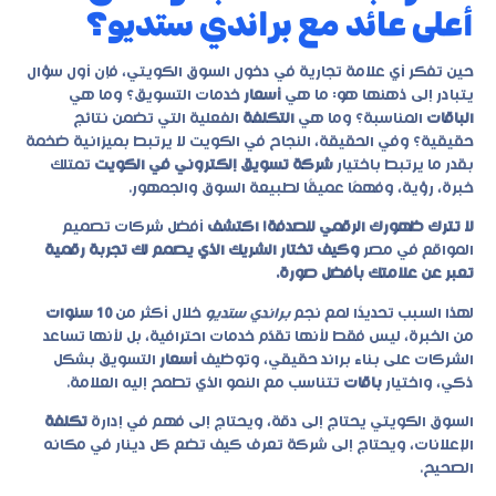
أعلى عائد مع براندي ستديو؟
حين تفكر أي علامة تجارية في دخول السوق الكويتي، فإن أول سؤال
يتبادر إلى ذهنها هو: ما هي
أسعار
خدمات التسويق؟ وما هي
الباقات
المناسبة؟ وما هي
التكلفة
الفعلية التي تضمن نتائج
حقيقية؟ وفي الحقيقة، النجاح في الكويت لا يرتبط بميزانية ضخمة
بقدر ما يرتبط باختيار
شركة تسويق إلكتروني في الكويت
تمتلك
خبرة، رؤية، وفهمًا عميقًا لطبيعة السوق والجمهور.
لا تترك ظهورك الرقمي للصدفة! اكتشف
أفضل شركات تصميم
المواقع في مصر
وكيف تختار الشريك الذي يصمم لك تجربة رقمية
تعبر عن علامتك بأفضل صورة.
لهذا السبب تحديدًا لمع نجم
براندي ستديو
خلال أكثر من
10 سنوات
من الخبرة، ليس فقط لأنها تقدّم خدمات احترافية، بل لأنها تساعد
الشركات على بناء براند حقيقي، وتوظيف
أسعار
التسويق بشكل
ذكي، واختيار
باقات
تتناسب مع النمو الذي تطمح إليه العلامة.
السوق الكويتي يحتاج إلى دقة، ويحتاج إلى فهم في إدارة
تكلفة
الإعلانات، ويحتاج إلى شركة تعرف كيف تضع كل دينار في مكانه
الصحيح.