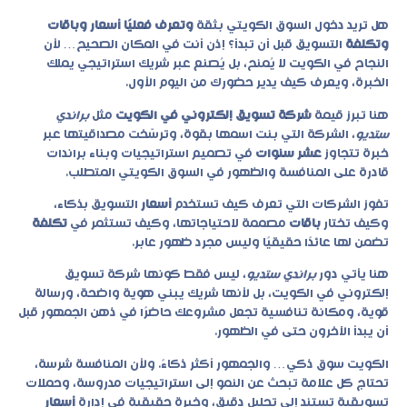
هل تريد دخول السوق الكويتي بثقة
وتعرف فعليًا أسعار وباقات
وتكلفة
التسويق قبل أن تبدأ؟ إذن أنت في المكان الصحيح… لأن
النجاح في الكويت لا يُمنح، بل يُصنع عبر شريك استراتيجي يملك
الخبرة، ويعرف كيف يدير حضورك من اليوم الأول.
هنا تبرز قيمة
شركة تسويق إلكتروني في الكويت
مثل
براندي
ستديو
، الشركة التي بنت اسمها بقوة، وترسّخت مصداقيتها عبر
خبرة تتجاوز
عشر سنوات
في تصميم استراتيجيات وبناء براندات
قادرة على المنافسة والظهور في السوق الكويتي المتطلب.
تفوز الشركات التي تعرف كيف تستخدم
أسعار
التسويق بذكاء،
وكيف تختار
باقات
مصممة لاحتياجاتها، وكيف تستثمر في
تكلفة
تضمن لها عائدًا حقيقيًا وليس مجرد ظهور عابر.
هنا يأتي دور
براندي ستديو
، ليس فقط كونها
شركة تسويق
إلكتروني في الكويت
، بل لأنها شريك يبني هوية واضحة، ورسالة
قوية، ومكانة تنافسية تجعل مشروعك حاضرًا في ذهن الجمهور قبل
أن يبدأ الآخرون حتى في الظهور.
الكويت سوق ذكي… والجمهور أكثر ذكاءً. ولأن المنافسة شرسة،
تحتاج كل علامة تبحث عن النمو إلى استراتيجيات مدروسة، وحملات
تسويقية تستند إلى تحليل دقيق، وخبرة حقيقية في إدارة
أسعار