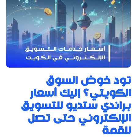
تود خوض السوق
الكويتي؟ إليك أسعار
براندي ستديو للتسويق
الإلكتروني حتى تصل
للقمة