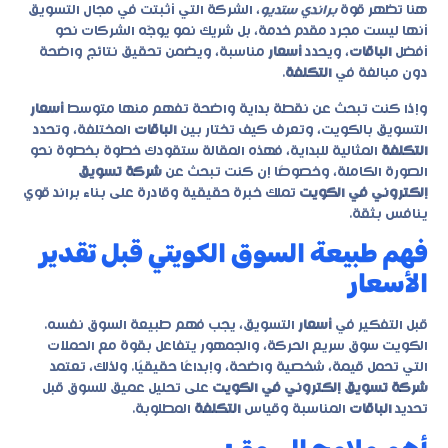
هنا تظهر قوة
براندي ستديو
، الشركة التي أثبتت في مجال التسويق
أنها ليست مجرد مقدم خدمة، بل شريك نمو يوجّه الشركات نحو
أفضل
الباقات
، ويحدد
أسعار
مناسبة، ويضمن تحقيق نتائج واضحة
دون مبالغة في
التكلفة
.
وإذا كنت تبحث عن نقطة بداية واضحة تفهم منها متوسط
أسعار
التسويق بالكويت، وتعرف كيف تختار بين
الباقات
المختلفة، وتحدد
التكلفة
المثالية للبداية، فهذه المقالة ستقودك خطوة بخطوة نحو
الصورة الكاملة، وخصوصًا إن كنت تبحث عن
شركة تسويق
إلكتروني في الكويت
تملك خبرة حقيقية وقادرة على بناء براند قوي
ينافس بثقة.
فهم طبيعة السوق الكويتي قبل تقدير
الأسعار
قبل التفكير في
أسعار
التسويق، يجب فهم طبيعة السوق نفسه.
الكويت سوق سريع الحركة، والجمهور يتفاعل بقوة مع الحملات
التي تحمل قيمة، شخصية واضحة، وإبداعًا حقيقيًا. ولذلك، تعتمد
شركة تسويق إلكتروني في الكويت
على تحليل عميق للسوق قبل
تحديد
الباقات
المناسبة وقياس
التكلفة
المطلوبة.