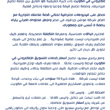
إلكتروني في الكويت
ذات خبرة حقيقية هو الفارق بين حملة تضيّع
ميزانيتك، وحملة تصنع قيمة ووعيًا ونموًا ونتائج فعلية.
احصل على فيديوهات احترافية تحكي قصة علامتك التجارية مع
أفضل شركة موشن جرافيك في مصر
واجعل محتواك المرئي يترك
بصمة لا تُنسى لدى جمهورك.
فاختيار
الباقات
المناسبة، ومعرفة
التكلفة
الصحيحة، وفهم كيف
تُدار الميزانيات ليست عملية عشوائية… بل علم يحتاج إلى شريك
مخضرم يعرف السوق، يفهم سلوك الجمهور، ويملك القدرة على
تحويل كل دينار إلى تأثير.
ومع
براندي ستديو
؛ تصبح
أسعار خدمات التسويق الإلكتروني في
الكويت
فرصة وليست عائقًا… لأنها تعرف كيف توزّع الميزانية،
كيف تختار الباقات الذكية، كيف تدير التكلفة بذكاء، وكيف تصنع
نتائج تتجاوز التوقعات.
هذه ليست شركة… هذه خبرة
10 سنوات
في بناء براندات، قيادة
حملات، وتحويل المشاريع الصغيرة إلى علامات لامعة في الكويت.
اللحظة الآن… وليس غدًا.
إذا كنت تبحث عن نتائج، وليس كلامًا… عن حملات تُرى وتُسمع…
عن شريك يدير
أسعار
التسويق لصالحك…
إذن تواصل مع
براندي ستديو
الآن، ودعنا نحول رؤيتك إلى حضور رقمي