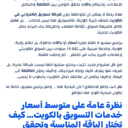
الإعلانات، وابتكار
باقات
تحقق التوازن بين
التكلفة
والنتائج.
هذه رحلة لا يمكن أن تخوضها دون
شركة تسويق إلكتروني في
الكويت
تمتلك خبرة طويلة، فالتسويق هنا ليس خدمات… بل فهم
كامل لطبيعة السوق، ثقافة العملاء، وطريقة بناء البراند داخل
الكويت تحديدًا.
براندي ستديو
لا تقدّم مجرد
أسعار
أو
باقات
جاهزة، بل تقدّم رؤية،
هوية، وخدمة مبنية على ثقة 10 سنوات بين السوق الكويتي
وعلامات كبرى بدأت من الصفر… ثم وصلت للقمة.
مع كل مشروع جديد، تثبت
براندي ستديو
أنها ليست شركة عابرة، بل
شريك نمو يعرف كيف يوجّه ميزانيتك، وكيف يحول
التكلفة
إلى
قيمة، وكيف يضمن أن علامتك تدخل الكويت بأسلوب لا يُنسى.
هل أنت جاهز للانطلاق؟ لأن البداية هنا… ومع
براندي ستديو
، دائمًا ما
تكون البداية أقوى مما تتوقع.
نظرة عامة على متوسط أسعار
خدمات التسويق بالكويت… كيف
تختار الباقة المناسبة وتحقق