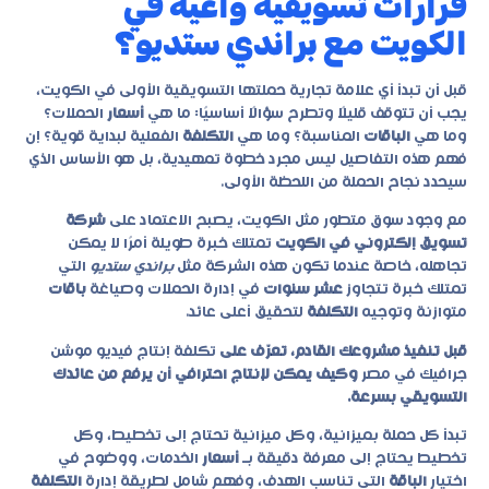
قرارات تسويقية واعية في
الكويت مع براندي ستديو؟
قبل أن تبدأ أي علامة تجارية حملتها التسويقية الأولى في الكويت،
يجب أن تتوقف قليلًا وتطرح سؤالًا أساسيًا: ما هي
أسعار
الحملات؟
وما هي
الباقات
المناسبة؟ وما هي
التكلفة
الفعلية لبداية قوية؟ إن
فهم هذه التفاصيل ليس مجرد خطوة تمهيدية، بل هو الأساس الذي
سيحدد نجاح الحملة من اللحظة الأولى.
مع وجود سوق متطور مثل الكويت، يصبح الاعتماد على
شركة
تسويق إلكتروني في الكويت
تمتلك خبرة طويلة أمرًا لا يمكن
تجاهله، خاصة عندما تكون هذه الشركة مثل
براندي ستديو
التي
تمتلك خبرة تتجاوز
عشر سنوات
في إدارة الحملات وصياغة
باقات
متوازنة وتوجيه
التكلفة
لتحقيق أعلى عائد.
قبل تنفيذ مشروعك القادم، تعرّف على
تكلفة إنتاج فيديو موشن
جرافيك في مصر
وكيف يمكن لإنتاج احترافي أن يرفع من عائدك
التسويقي بسرعة.
تبدأ كل حملة بميزانية، وكل ميزانية تحتاج إلى تخطيط، وكل
تخطيط يحتاج إلى معرفة دقيقة بـ
أسعار
الخدمات، ووضوح في
اختيار
الباقة
التي تناسب الهدف، وفهم شامل لطريقة إدارة
التكلفة