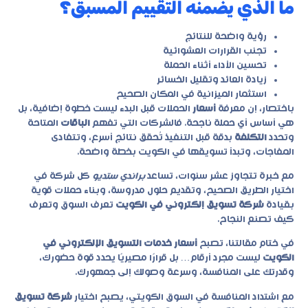
ما الذي يضمنه التقييم المسبق؟
رؤية واضحة للنتائج
تجنب القرارات العشوائية
تحسين الأداء أثناء الحملة
زيادة العائد وتقليل الخسائر
استثمار الميزانية في المكان الصحيح
باختصار، إن معرفة
أسعار
الحملات قبل البدء ليست خطوة إضافية، بل
هي أساس أي حملة ناجحة. فالشركات التي تفهم
الباقات
المتاحة
وتحدد
التكلفة
بدقة قبل التنفيذ تُحقق نتائج أسرع، وتتفادى
المفاجآت، وتبدأ تسويقها في الكويت بخطة واضحة.
مع خبرة تتجاوز عشر سنوات، تساعد
براندي ستديو
كل شركة في
اختيار الطريق الصحيح، وتقديم حلول مدروسة، وبناء حملات قوية
بقيادة
شركة تسويق إلكتروني في الكويت
تعرف السوق وتعرف
كيف تصنع النجاح.
في ختام مقالتنا، تصبح
أسعار خدمات التسويق الإلكتروني في
الكويت
ليست مجرد أرقام… بل قرارًا مصيريًا يحدد قوة حضورك،
وقدرتك على المنافسة، وسرعة وصولك إلى جمهورك.
مع اشتداد المنافسة في السوق الكويتي، يصبح اختيار
شركة تسويق