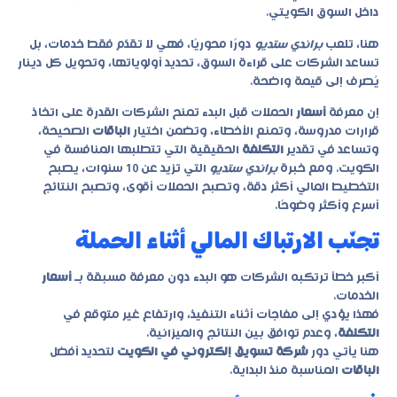
داخل السوق الكويتي.
هنا، تلعب
براندي ستديو
دورًا محوريًا، فهي لا تقدّم فقط خدمات، بل
تساعد الشركات على قراءة السوق، تحديد أولوياتها، وتحويل كل دينار
يُصرف إلى قيمة واضحة.
إن معرفة
أسعار
الحملات قبل البدء تمنح الشركات القدرة على اتخاذ
قرارات مدروسة، وتمنع الأخطاء، وتضمن اختيار
الباقات
الصحيحة،
وتساعد في تقدير
التكلفة
الحقيقية التي تتطلبها المنافسة في
الكويت. ومع خبرة
براندي ستديو
التي تزيد عن 10 سنوات، يصبح
التخطيط المالي أكثر دقة، وتصبح الحملات أقوى، وتصبح النتائج
أسرع وأكثر وضوحًا.
تجنّب الارتباك المالي أثناء الحملة
أكبر خطأ ترتكبه الشركات هو البدء دون معرفة مسبقة بـ
أسعار
الخدمات.
فهذا يؤدي إلى مفاجآت أثناء التنفيذ، وارتفاع غير متوقع في
التكلفة
، وعدم توافق بين النتائج والميزانية.
هنا يأتي دور
شركة تسويق إلكتروني في الكويت
لتحديد أفضل
الباقات
المناسبة منذ البداية.