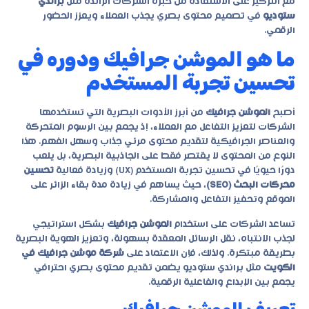
مع التركيز على الاستفادة من خبرة الشركات الرائدة مثل
براندي
ستوديو
في تصميم محتوى بصري يجذب العملاء ويعزز الحضور
الرقمي.
ما هو الموشن جرافيك ودوره في
تحسين تجربة المستخدم
أصبح
الموشن جرافيك
من أبرز الأدوات البصرية التي تستخدمها
الشركات لتعزيز التفاعل مع العملاء، إذ يجمع بين الرسوم المتحركة
والعناصر الجرافيكية لتقديم محتوى مرئي جذاب وسهل الفهم. هذا
النوع من المحتوى لا يقتصر فقط على الجاذبية البصرية، بل يلعب
دورًا حيويًا في تحسين تجربة المستخدم (UX) وزيادة فعالية
تحسين
محركات البحث (SEO)
، حيث يساهم في زيادة مدة بقاء الزائر على
الموقع وتحفيز التفاعل والمشاركة.
تساعد الشركات على استخدام
الموشن جرافيك
بشكل استراتيجي
لجذب الانتباه، نقل الرسائل المعقدة بسهولة، وتعزيز الهوية البصرية
بطريقة مبتكرة. ولذلك، فإن الاعتماد على
شركة موشن جرافيك في
الكويت
مثل
براندي ستوديو
يضمن تقديم محتوى بصري احترافي
يجمع بين الإبداع والفاعلية الرقمية.