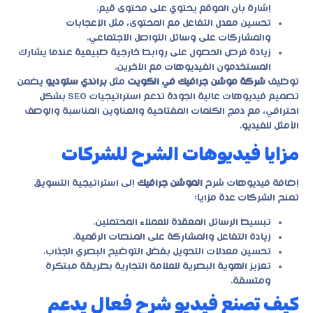
إشارة بأن الموقع يحتوي على محتوى قيم.
تحسين معدل التفاعل مع المحتوى، مثل الإعجابات
والمشاركات على وسائل التواصل الاجتماعي.
زيادة فرص الحصول على روابط خارجية طبيعية عندما يشارك
المستخدمون الفيديوهات مع الآخرين.
توظيف
شركة موشن جرافيك في الكويت
مثل
براندي ستوديو
يضمن
تصميم فيديوهات عالية الجودة تدعم استراتيجيات SEO بشكل
احترافي، مع دمج الكلمات المفتاحية والعناوين المناسبة والوصف
الأمثل للفيديو.
مزايا فيديوهات الشرح للشركات
إضافة فيديوهات شرح
الموشن جرافيك
إلى استراتيجية التسويق
تمنح الشركات عدة مزايا:
تبسيط الرسائل المعقدة للعملاء المحتملين.
زيادة التفاعل والمشاركة على المنصات الرقمية.
تحسين معدلات التحويل بفضل التوضيح البصري الجذاب.
تعزيز الهوية البصرية للعلامة التجارية بطريقة مبتكرة
ومتسقة.
كيف تصنع فيديو شرح فعال يدعم