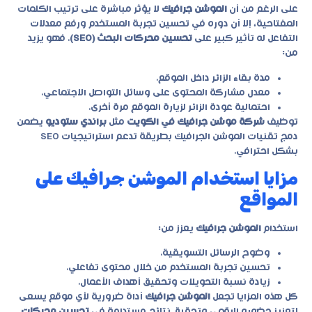
على الرغم من أن
الموشن جرافيك
لا يؤثر مباشرة على ترتيب الكلمات
المفتاحية، إلا أن دوره في تحسين تجربة المستخدم ورفع معدلات
التفاعل له تأثير كبير على
تحسين محركات البحث (SEO)
. فهو يزيد
من:
مدة بقاء الزائر داخل الموقع.
معدل مشاركة المحتوى على وسائل التواصل الاجتماعي.
احتمالية عودة الزائر لزيارة الموقع مرة أخرى.
توظيف
شركة موشن جرافيك في الكويت
مثل
براندي ستوديو
يضمن
دمج تقنيات الموشن الجرافيك بطريقة تدعم استراتيجيات SEO
بشكل احترافي.
مزايا استخدام الموشن جرافيك على
المواقع
استخدام
الموشن جرافيك
يعزز من:
وضوح الرسائل التسويقية.
تحسين تجربة المستخدم من خلال محتوى تفاعلي.
زيادة نسبة التحويلات وتحقيق أهداف الأعمال.
كل هذه المزايا تجعل
الموشن جرافيك
أداة ضرورية لأي موقع يسعى
لتعزيز حضوره الرقمي وتحقيق نتائج مستدامة في
تحسين محركات