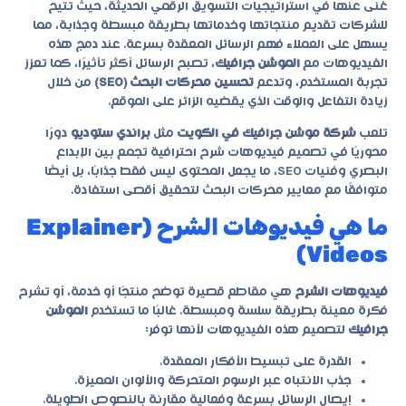
غنى عنها في استراتيجيات التسويق الرقمي الحديثة، حيث تتيح
للشركات تقديم منتجاتها وخدماتها بطريقة مبسطة وجذابة، مما
يسهل على العملاء فهم الرسائل المعقدة بسرعة. عند دمج هذه
الفيديوهات مع
الموشن جرافيك
، تصبح الرسائل أكثر تأثيرًا، كما تعزز
تجربة المستخدم، وتدعم
تحسين محركات البحث (SEO)
من خلال
زيادة التفاعل والوقت الذي يقضيه الزائر على الموقع.
تلعب
شركة موشن جرافيك في الكويت
مثل
براندي ستوديو
دورًا
محوريًا في تصميم فيديوهات شرح احترافية تجمع بين الإبداع
البصري وفنيات SEO، ما يجعل المحتوى ليس فقط جذابًا، بل أيضًا
متوافقًا مع معايير محركات البحث لتحقيق أقصى استفادة.
ما هي فيديوهات الشرح (Explainer
Videos)
فيديوهات الشرح
هي مقاطع قصيرة توضح منتجًا أو خدمة، أو تشرح
فكرة معينة بطريقة سلسة ومبسطة. غالبًا ما تستخدم
الموشن
جرافيك
لتصميم هذه الفيديوهات لأنها توفر:
القدرة على تبسيط الأفكار المعقدة.
جذب الانتباه عبر الرسوم المتحركة والألوان المميزة.
إيصال الرسائل بسرعة وفعالية مقارنة بالنصوص الطويلة.