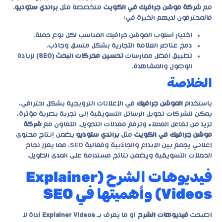
مع
شركة موشن جرافيك في الكويت
متخصصة مثل
براندي ستوديو
.
فالمحترفون لديهم الخبرة في:
اختيار أسلوب الموشن جرافيك المناسب لكل نوع حملة.
دمج عناصر العلامة التجارية بشكل متسق وجاذب.
تطبيق أفضل ممارسات
تحسين محركات البحث (SEO)
لزيادة
الوصول والمشاهدة.
الخلاصة
باستخدام
الموشن جرافيك
في الإعلانات الترويجية بشكل احترافي،
يمكن للشركات تحويل الرسائل التسويقية إلى تجربة بصرية مؤثرة،
تزيد من تفاعل العملاء وترفع معدلات التحويل. التعاون مع
شركة
موشن جرافيك في الكويت
مثل
براندي ستوديو
يضمن إنتاج محتوى
إعلاني يجمع بين الإبداع والجاذبية وفعالية SEO، مما يعزز نجاح
الحملات التسويقية ويضمن نتائج مستدامة على المدى الطويل.
فيديوهات الشرح (Explainer
Videos) وأهميتها في SEO
أصبحت
فيديوهات الشرح
أو ما يُعرف بـ
Explainer Videos
أداة لا