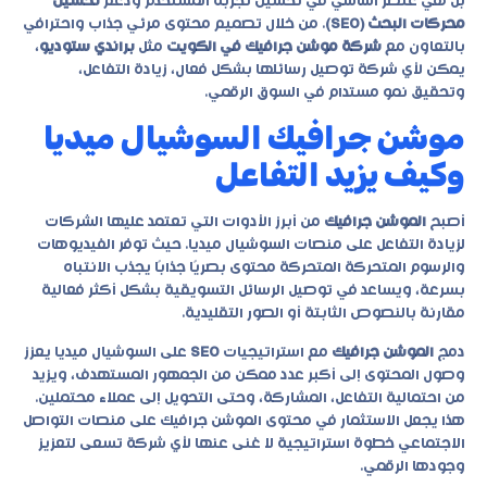
بل هي عنصر أساسي في تحسين تجربة المستخدم ودعم
تحسين
محركات البحث (SEO)
. من خلال تصميم محتوى مرئي جذاب واحترافي
بالتعاون مع
شركة موشن جرافيك في الكويت
مثل
براندي ستوديو
،
يمكن لأي شركة توصيل رسائلها بشكل فعال، زيادة التفاعل،
وتحقيق نمو مستدام في السوق الرقمي.
موشن جرافيك السوشيال ميديا
وكيف يزيد التفاعل
أصبح
الموشن جرافيك
من أبرز الأدوات التي تعتمد عليها الشركات
لزيادة التفاعل على منصات السوشيال ميديا. حيث توفر الفيديوهات
والرسوم المتحركة المتحركة محتوى بصريًا جذابًا يجذب الانتباه
بسرعة، ويساعد في توصيل الرسائل التسويقية بشكل أكثر فعالية
مقارنة بالنصوص الثابتة أو الصور التقليدية.
دمج
الموشن جرافيك
مع استراتيجيات
SEO
على السوشيال ميديا يعزز
وصول المحتوى إلى أكبر عدد ممكن من الجمهور المستهدف، ويزيد
من احتمالية التفاعل، المشاركة، وحتى التحويل إلى عملاء محتملين.
هذا يجعل الاستثمار في محتوى الموشن جرافيك على منصات التواصل
الاجتماعي خطوة استراتيجية لا غنى عنها لأي شركة تسعى لتعزيز
وجودها الرقمي.