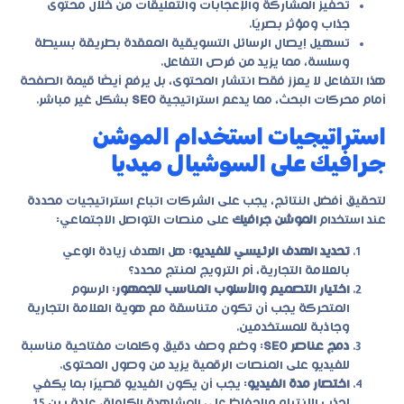
تحفيز المشاركة والإعجابات والتعليقات من خلال محتوى
جذاب ومؤثر بصريًا.
تسهيل إيصال الرسائل التسويقية المعقدة بطريقة بسيطة
وسلسة، مما يزيد من فرص التفاعل.
هذا التفاعل لا يعزز فقط انتشار المحتوى، بل يرفع أيضًا قيمة الصفحة
أمام محركات البحث، مما يدعم استراتيجية
SEO
بشكل غير مباشر.
استراتيجيات استخدام الموشن
جرافيك على السوشيال ميديا
لتحقيق أفضل النتائج، يجب على الشركات اتباع استراتيجيات محددة
عند استخدام
الموشن جرافيك
على منصات التواصل الاجتماعي:
تحديد الهدف الرئيسي للفيديو
: هل الهدف زيادة الوعي
بالعلامة التجارية، أم الترويج لمنتج محدد؟
اختيار التصميم والأسلوب المناسب للجمهور
: الرسوم
المتحركة يجب أن تكون متناسقة مع هوية العلامة التجارية
وجاذبة للمستخدمين.
دمج عناصر SEO
: وضع وصف دقيق وكلمات مفتاحية مناسبة
للفيديو على المنصات الرقمية يزيد من وصول المحتوى.
اختصار مدة الفيديو
: يجب أن يكون الفيديو قصيرًا بما يكفي
لجذب الانتباه والحفاظ على المشاهدة الكاملة، عادة بين 15