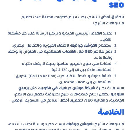
SEO
لتحقيق أفضل النتائج، يجب اتباع خطوات محددة عند تصميم
فيديوهات الشرح:
تحديد الهدف الرئيسي للفيديو وتركيز الرسالة على حل مشكلة
العميل.
استخدام
الموشن جرافيك
لإضفاء الحيوية والتفاعل البصري.
دمج عناصر
SEO
مثل الكلمات المفتاحية في العنوان والوصف
والعلامات.
الحفاظ على طول الفيديو مناسبًا بحيث لا يفقد انتباه
المشاهد، عادة بين 60 إلى 120 ثانية.
إضافة دعوة واضحة لاتخاذ إجراء (Call to Action) لتحويل
المشاهدين إلى عملاء محتملين.
الاستعانة بخبرة
شركة موشن جرافيك في الكويت
مثل
براندي
ستوديو
يضمن إنتاج فيديوهات شرح احترافية تجمع بين الإبداع،
الجاذبية، وفعالية SEO، لتحقيق أفضل النتائج في التسويق الرقمي.
الخلاصة
فيديوهات الشرح
الموشن جرافيك
ليست مجرد وسيلة لجذب الانتباه،