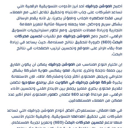
أصبح
الموشن جرافيك
أحد أبرز الأدوات التسويقية الرقمية التي
تساعد الشركات على جذب الانتباه وتحقيق تفاعل أعلى مع العملاء.
ليس فقط لمظهره الجذاب والمؤثر بصريًا، بل لأنه يقدم الرسائل
بشكل سريع وواضح، مما يجعله وسيلة مثالية لتعزيز العلامة
التجارية وزيادة معدلات التحويل. ومع تطور استراتيجيات التسويق
الرقمي، أصبح دمج
الموشن جرافيك
مع تقنيات
تحسين محركات
البحث (SEO)
ضرورة لتحقيق نتائج مستدامة، حيث يساعد في زيادة
مدة بقاء الزائر على الموقع وتحسين ترتيب الصفحات في نتائج
البحث.
إن اختيار النوع المناسب من
الموشن جرافيك
يمكن أن يكون الفارق
بين حملة ناجحة وأخرى عادية، فهو يعكس هوية الشركة بشكل
احترافي ويجعل المحتوى أكثر جذبًا ومشاركة. لذلك، فإن الاستعانة
بخبرة
شركة موشن جرافيك في الكويت
مثل
براندي ستوديو
تضمن
تقديم محتوى بصري متميز يجمع بين الإبداع الفني وتحسين الأداء
الرقمي، مع مراعاة قواعد
SEO
لضمان ظهور المحتوى أمام أكبر عدد
ممكن من العملاء المستهدفين.
في هذا المقال، سنستعرض أفضل أنواع
الموشن جرافيك
التي تساعد
الشركات على تحقيق أهدافها التسويقية، وكيفية اختيار الأنسب
منها لدعم
تحسين محركات البحث (SEO)
وتعزيز تجربة المستخدم،