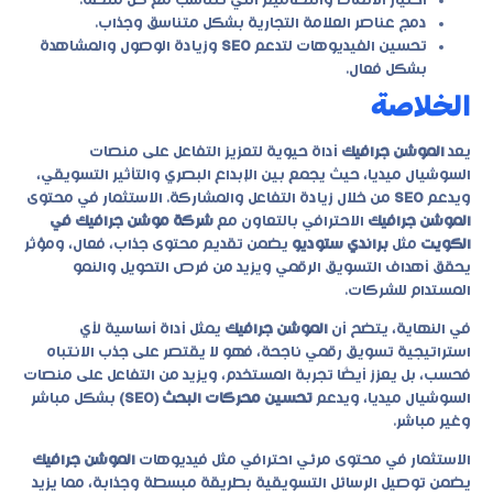
اختيار الأنماط والتصاميم التي تتناسب مع كل منصة.
دمج عناصر العلامة التجارية بشكل متناسق وجذاب.
تحسين الفيديوهات لتدعم
SEO
وزيادة الوصول والمشاهدة
بشكل فعال.
الخلاصة
يعد
الموشن جرافيك
أداة حيوية لتعزيز التفاعل على منصات
السوشيال ميديا، حيث يجمع بين الإبداع البصري والتأثير التسويقي،
ويدعم
SEO
من خلال زيادة التفاعل والمشاركة. الاستثمار في محتوى
الموشن جرافيك
الاحترافي بالتعاون مع
شركة موشن جرافيك في
الكويت
مثل
براندي ستوديو
يضمن تقديم محتوى جذاب، فعال، ومؤثر
يحقق أهداف التسويق الرقمي ويزيد من فرص التحويل والنمو
المستدام للشركات.
في النهاية، يتضح أن
الموشن جرافيك
يمثل أداة أساسية لأي
استراتيجية تسويق رقمي ناجحة، فهو لا يقتصر على جذب الانتباه
فحسب، بل يعزز أيضًا تجربة المستخدم، ويزيد من التفاعل على منصات
السوشيال ميديا، ويدعم
تحسين محركات البحث (SEO)
بشكل مباشر
وغير مباشر.
الاستثمار في محتوى مرئي احترافي مثل فيديوهات
الموشن جرافيك
يضمن توصيل الرسائل التسويقية بطريقة مبسطة وجذابة، مما يزيد