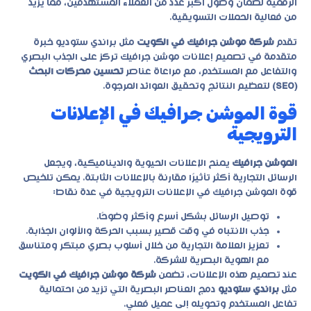
الرقمية لضمان وصول أكبر عدد من العملاء المستهدفين، مما يزيد
من فعالية الحملات التسويقية.
تقدم
شركة موشن جرافيك في الكويت
مثل
براندي ستوديو
خبرة
متقدمة في تصميم إعلانات موشن جرافيك تركز على الجذب البصري
والتفاعل مع المستخدم، مع مراعاة عناصر
تحسين محركات البحث
(SEO)
لتعظيم النتائج وتحقيق العوائد المرجوة.
قوة الموشن جرافيك في الإعلانات
الترويجية
الموشن جرافيك
يمنح الإعلانات الحيوية والديناميكية، ويجعل
الرسائل التجارية أكثر تأثيرًا مقارنة بالإعلانات الثابتة. يمكن تلخيص
قوة الموشن جرافيك في الإعلانات الترويجية في عدة نقاط:
توصيل الرسائل بشكل أسرع وأكثر وضوحًا.
جذب الانتباه في وقت قصير بسبب الحركة والألوان الجذابة.
تعزيز العلامة التجارية من خلال أسلوب بصري مبتكر ومتناسق
مع الهوية البصرية للشركة.
عند تصميم هذه الإعلانات، تضمن
شركة موشن جرافيك في الكويت
مثل
براندي ستوديو
دمج العناصر البصرية التي تزيد من احتمالية
تفاعل المستخدم وتحويله إلى عميل فعلي.