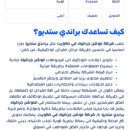
الثقة
محدودة
قوية
التحويل
ضعيف
أعلى
كيف تساعدك براندي ستديو؟
تلعب
شركة موشن جرافيك في الكويت
مثل
براندي ستديو
دورًا
أساسيًا في تحسين طريقة عرض الفرص الوظيفية، من خلال:
تحويل إعلانات التوظيف إلى فيديوهات
موشن جرافيك
جذابة
تبسيط المعلومات المعقدة بطريقة مرئية
إبراز قيمة الشركة بشكل احترافي
تصميم محتوى يزيد من التفاعل ويحفّز التقديم
دعم الإعلانات ببيانات وإحصائيات تعزز المصداقية
يمكن القول إن المشكلة ليست دائمًا في قلة الفرص أو ضعفها، بل
في طريقة عرضها. الأخطاء البسيطة في تقديم الوظائف قد تكلفك
أفضل المرشحين دون أن تشعر، بينما الاستثمار في
الموشن جرافيك
يفتح لك بابًا جديدًا لجذب الكفاءات بطريقة ذكية ومؤثرة. ومع خبرة
براندي ستديو
كـ
شركة موشن جرافيك في الكويت
، يمكنك تحويل
كل فرصة وظيفية إلى رسالة بصرية قوية تجذب الانتباه، تبني الثقة،
وتزيد من فرصك في اختيار أفضل المواهب في السوق.