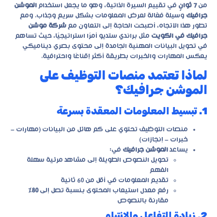
من
7 ثوانٍ
في تقييم السيرة الذاتية، وهو ما يجعل استخدام
الموشن
جرافيك
وسيلة فعّالة لعرض المعلومات بشكل سريع وجذاب. ومع
تطور هذا الاتجاه، أصبحت الحاجة إلى التعاون مع
شركة موشن
جرافيك في الكويت
مثل
براندي ستديو
أمرًا استراتيجيًا، حيث تساهم
في تحويل البيانات المهنية الجامدة إلى محتوى بصري ديناميكي
يعكس المهارات والخبرات بطريقة أكثر إقناعًا واحترافية.
لماذا تعتمد منصات التوظيف على
الموشن جرافيك؟
1. تبسيط المعلومات المعقدة بسرعة
منصات التوظيف تحتوي على كم هائل من البيانات (مهارات –
خبرات – إنجازات)
يساعد
الموشن جرافيك
في:
تحويل النصوص الطويلة إلى مشاهد مرئية سهلة
الفهم
تقديم المعلومات في أقل من 60 ثانية
رفع معدل استيعاب المحتوى بنسبة تصل إلى
80٪
مقارنة بالنصوص
2. زيادة التفاعل والانتباه