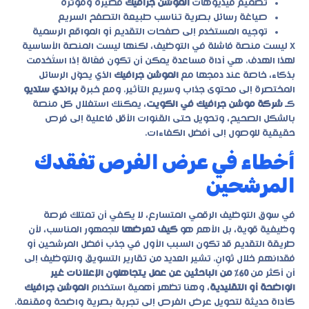
تصميم فيديوهات
الموشن جرافيك
قصيرة ومؤثرة
صياغة رسائل بصرية تناسب طبيعة التصفح السريع
توجيه المستخدم إلى صفحات التقديم أو المواقع الرسمية
X ليست منصة فاشلة في التوظيف، لكنها ليست المنصة الأساسية
لهذا الهدف. هي أداة مساعدة يمكن أن تكون فعّالة إذا استُخدمت
بذكاء، خاصة عند دمجها مع
الموشن جرافيك
الذي يحوّل الرسائل
المختصرة إلى محتوى جذاب وسريع التأثير. ومع خبرة
براندي ستديو
كـ
شركة موشن جرافيك في الكويت
، يمكنك استغلال كل منصة
بالشكل الصحيح، وتحويل حتى القنوات الأقل فاعلية إلى فرص
حقيقية للوصول إلى أفضل الكفاءات.
أخطاء في عرض الفرص تفقدك
المرشحين
في سوق التوظيف الرقمي المتسارع، لا يكفي أن تمتلك فرصة
وظيفية قوية، بل الأهم هو
كيف تعرضها
للجمهور المناسب، لأن
طريقة التقديم قد تكون السبب الأول في جذب أفضل المرشحين أو
فقدانهم خلال ثوانٍ. تشير العديد من تقارير التسويق والتوظيف إلى
أن أكثر من
60٪ من الباحثين عن عمل يتجاهلون الإعلانات غير
الواضحة أو التقليدية
، وهنا تظهر أهمية استخدام
الموشن جرافيك
كأداة حديثة لتحويل عرض الفرص إلى تجربة بصرية واضحة ومقنعة.