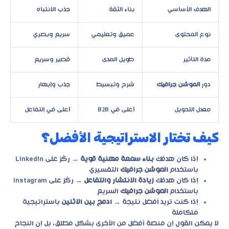
الهدف الأساسي
بناء الثقة
جذب الانتباه
نوع المحتوى
عميق وتعليمي
سريع وبصري
مدة التأثير
طويل المدى
قصير وسريع
دور
الموشن جرافيك
شرح وتبسيط
جذب وإبهار
معدل التحويل
أعلى في B2B
أعلى في التفاعل
كيف تختار الاستراتيجية الأفضل؟
إذا كان هدفك
بناء سمعة مهنية قوية
→ ركّز على LinkedIn
باستخدام
الموشن جرافيك
التفسيري
إذا كان هدفك
زيادة الانتشار والتفاعل
→ ركّز على Instagram
باستخدام
الموشن جرافيك
السريع
إذا كنت تريد أفضل نتيجة →
ادمج بين الاثنين
باستراتيجية
متكاملة
لا يمكن القول إن منصة أفضل من الأخرى بشكل مطلق، بل إن النجاح