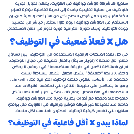
ستديو
كـ
شركة موشن جرافيك في الكويت
، يمكن تحويل تجربة
التوظيف من عملية تقليدية جامدة إلى تجربة تفاعلية مؤثرة تسرّع
اتخاذ القرار، وتزيد من فرص النجاح لكل من الشركات والمرشحين. إن
الاستثمار في
الموشن جرافيك
اليوم هو استثمار مباشر في تحسين
جودة التوظيف وبناء صورة احترافية قوية تدوم في ذهن المستخدم.
هل X فعلاً ضعيف في التوظيف؟
في ظل تعدد المنصات الرقمية المستخدمة في التوظيف، يبرز تساؤل
مهم: هل منصة X (تويتر سابقًا) بالفعل ضعيفة في مجال التوظيف،
أم أن المشكلة تكمن في طريقة استخدامها؟ في الواقع، لا يمكن
وصف X بأنها “ضعيفة” بشكل مطلق، لكنها ببساطة ليست
مصممة في الأساس لتكون منصة توظيف احترافية مثل LinkedIn،
وهو ما ينعكس على طبيعة النتائج التي تحققها الشركات عند
استخدامها في هذا المجال. ومع ذلك، يمكن تعزيز فعاليتها بشكل
ملحوظ عند دمجها مع أدوات بصرية قوية مثل
الموشن جرافيك
،
خاصة عند تنفيذها عبر
شركة موشن جرافيك في الكويت
مثل
براندي
ستديو
التي تفهم كيفية توظيف المحتوى المناسب لكل منصة.
لماذا يبدو X أقل فاعلية في التوظيف؟