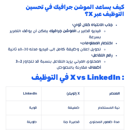
كيف يساعد الموشن جرافيك في تحسين
التوظيف عبر X؟
جذب الانتباه خلال ثوانٍ:
فيديو قصير بـ
الموشن جرافيك
يمكن أن يوقف التمرير
بسرعة
اختصار المعلومات:
تحويل إعلان وظيفة كامل إلى فيديو مدته 30–60 ثانية
رفع التفاعل:
المحتوى المرئي يزيد التفاعل بنسبة قد تتجاوز
2–3
أضعاف
مقارنة بالنصوص
: X vs LinkedIn في التوظيف
العنصر
X (تويتر)
LinkedIn
نية المستخدم
ضعيفة
قوية
مدة ظهور المحتوى
قصيرة جدًا
طويلة