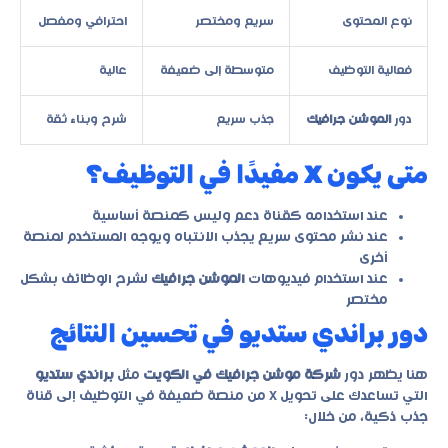
نوع المحتوى
سريع ومختصر
احترافي ومفصل
فعالية التوظيف
متوسطة إلى ضعيفة
عالية
دور
الموشن جرافيك
جذب سريع
شرح وبناء ثقة
متى يكون X مفيدًا في التوظيف؟
عند استخدامه كقناة دعم وليس كمنصة أساسية
عند نشر محتوى سريع يجذب الانتباه ويوجه المستخدم لمنصة
أخرى
عند استخدام فيديوهات
الموشن جرافيك
لشرح الوظائف بشكل
مختصر
دور براندي ستديو في تحسين النتائج
هنا يظهر دور
شركة موشن جرافيك في الكويت
مثل
براندي ستديو
التي تساعدك على تحويل X من منصة ضعيفة في التوظيف إلى قناة
جذب ذكية، من خلال: