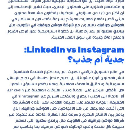
مجرد اتجاه حديث، بل هو استجابة طبيعية لتغير سلوك المستخدمين
واعتمادهم المتزايد على المحتوى البصري، حيث تشير الإحصاءات إلى
أن أكثر من 70٪ من مسؤولي التوظيف يفضلون مشاهدة محتوى
مرئي قصير لفهم مهارات المرشح بسرعة. لذلك، فإن الاستثمار في
الموشن جرافيك
بالتعاون مع
شركة موشن جرافيك في الكويت
مثل
براندي ستديو
لم يعد رفاهية، بل خطوة استراتيجية تعزز فرص القبول
وتفتح آفاقًا جديدة في سوق العمل الحديث.
LinkedIn vs Instagram:
جدية أم جذب؟
في عالم التسويق الرقمي الحديث، لم يعد اختيار المنصة المناسبة
لنشر المحتوى قرارًا عشوائيًا، بل أصبح عنصرًا حاسمًا في نجاح الرسائل
التسويقية وتحقيق الأهداف المهنية. وهنا يظهر التساؤل الأهم:
هل الأفضل التركيز على الجدية وبناء العلاقات المهنية عبر LinkedIn،
أم الاتجاه إلى الجذب البصري والتفاعل السريع عبر Instagram؟ في
الحقيقة، الإجابة تعتمد على طبيعة الهدف، لكن الأداة المشتركة
التي أثبتت فعاليتها في كلا الاتجاهين هي
الموشن جرافيك
، الذي
يدمج بين الإقناع البصري وسرعة نقل الفكرة، خاصة عند تنفيذه عبر
شركة موشن جرافيك في الكويت
مثل
براندي ستديو
التي تفهم
طبيعة كل منصة وتعيد توظيف
الموشن جرافيك
بما يتناسب مع