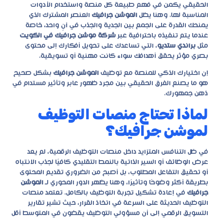
الحقيقي يكمن في فهم طبيعة كل منصة واستخدام الأدوات
المناسبة لها. وهنا يظل
الموشن جرافيك
العنصر المشترك الذي
يمنحك القدرة على الجمع بين الجدية والجذب في آنٍ واحد، خاصة
عندما يتم تنفيذه باحترافية عبر
شركة موشن جرافيك في الكويت
مثل
براندي ستديو
، التي تساعدك على تحويل أفكارك إلى محتوى
بصري مؤثر يحقق أهدافك سواء كانت مهنية أو تسويقية.
إن اختيارك الذكي للمنصة مع توظيف
الموشن جرافيك
بشكل صحيح
هو ما يصنع الفرق الحقيقي بين مجرد ظهور عابر وتأثير مستدام في
ذهن جمهورك.
لماذا تحتاج منصات التوظيف
لموشن جرافيك؟
في ظل التنافس المتزايد داخل منصات التوظيف الرقمية، لم يعد
عرض الوظائف أو السير الذاتية بالنمط التقليدي كافيًا لجذب الانتباه
أو تحقيق التفاعل المطلوب، بل أصبح من الضروري تقديم المحتوى
بطريقة أكثر وضوحًا وتأثيرًا، وهنا يظهر الدور المحوري لـ
الموشن
جرافيك
في إعادة تشكيل تجربة التوظيف بالكامل. تعتمد منصات
التوظيف الحديثة على السرعة في اتخاذ القرار، حيث تشير تقارير
التسويق الرقمي إلى أن مسؤولي التوظيف يقضون في المتوسط أقل