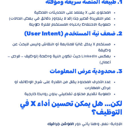
1. طبيعة المنصة سريعة ومؤقتة
المحتوى على X يعتمد على التحديثات اللحظية
عمر التغريدة قصير جدًا (قد لا يتجاوز دقائق في بعض الحالات)
صعوبة الاحتفاظ بانتباه المستخدم لفترة طويلة
2. ضعف نية المستخدم (User Intent)
مستخدم X يدخل غالبًا للمتابعة أو النقاش وليس للبحث عن
وظيفة
بعكس LinkedIn حيث تكون النية واضحة (توظيف – فرص –
أعمال)
3. محدودية عرض المعلومات
عدد الأحرف المحدود يقلل من القدرة على شرح الوظائف أو
عرض المهارات
صعوبة تقديم محتوى تفصيلي بدون روابط خارجية
لكن… هل يمكن تحسين أداء X في
التوظيف؟
الإجابة: نعم، وهنا يأتي دور
الموشن جرافيك