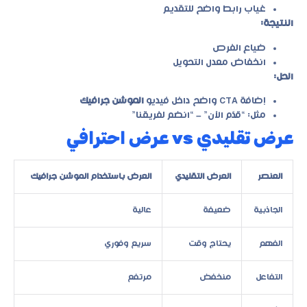
غياب رابط واضح للتقديم
النتيجة:
ضياع الفرص
انخفاض معدل التحويل
الحل:
إضافة CTA واضح داخل فيديو
الموشن جرافيك
مثل: “قدّم الآن” – “انضم لفريقنا”
عرض تقليدي vs عرض احترافي
العنصر
العرض التقليدي
العرض باستخدام الموشن جرافيك
الجاذبية
ضعيفة
عالية
الفهم
يحتاج وقت
سريع وفوري
التفاعل
منخفض
مرتفع