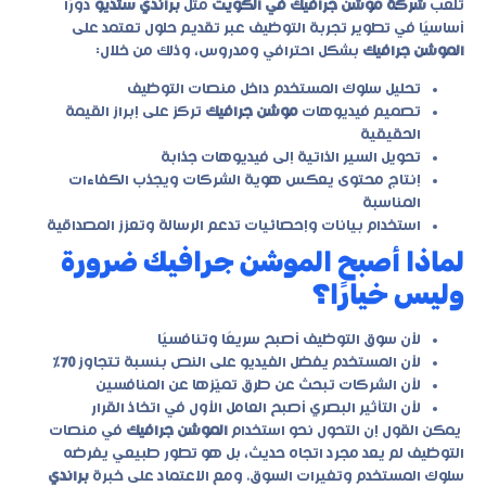
تلعب
شركة موشن جرافيك في الكويت
مثل
براندي ستديو
دورًا
أساسيًا في تطوير تجربة التوظيف عبر تقديم حلول تعتمد على
الموشن جرافيك
بشكل احترافي ومدروس، وذلك من خلال:
تحليل سلوك المستخدم داخل منصات التوظيف
تصميم فيديوهات
موشن جرافيك
تركز على إبراز القيمة
الحقيقية
تحويل السير الذاتية إلى فيديوهات جذابة
إنتاج محتوى يعكس هوية الشركات ويجذب الكفاءات
المناسبة
استخدام بيانات وإحصائيات تدعم الرسالة وتعزز المصداقية
لماذا أصبح الموشن جرافيك ضرورة
وليس خيارًا؟
لأن سوق التوظيف أصبح سريعًا وتنافسيًا
لأن المستخدم يفضل الفيديو على النص بنسبة تتجاوز
70٪
لأن الشركات تبحث عن طرق تميّزها عن المنافسين
لأن التأثير البصري أصبح العامل الأول في اتخاذ القرار
يمكن القول إن التحول نحو استخدام
الموشن جرافيك
في منصات
التوظيف لم يعد مجرد اتجاه حديث، بل هو تطور طبيعي يفرضه
سلوك المستخدم وتغيرات السوق. ومع الاعتماد على خبرة
براندي