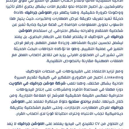
الذاتية التقليدية كافيًا لإقناع أصحاب العمل أو التميز في سوق مزدحم
بالمرشحين، بل أصبح الاتجاه نحو تقديم الذات بشكل بصري أكثر تأثيرًا
ووضوحًا ضرورة حقيقية. وهنا يظهر دور
الموشن جرافيك
كأداة
حديثة تُعيد تعريف طريقة عرض المهارات والخبرات، حيث يتيح هذا
الأسلوب تحويل المعلومات الجامدة إلى قصة مرئية جذابة تُعبّر عن
شخصية المتقدم وقدراته بشكل احترافي. إن استخدام
الموشن
جرافيك
في التوظيف لا يقتصر فقط على الإبهار البصري، بل يمتد
ليشمل تحسين تجربة المشاهد، وزيادة معدل الفهم، ورفع فرص
التميز في عملية التقييم، وهو ما تؤكده اتجاهات البحث الحديثة
التي تشير إلى أن المحتوى المرئي يزيد من تفاعل أصحاب العمل مع
الملفات المهنية مقارنة بالنصوص التقليدية.
ومع تزايد الاعتماد على الفيديوهات في منصات التوظيف
وLinkedIn، أصبح من الضروري التفكير في كيفية تقديم السيرة
الذاتية بشكل مختلف، وهنا تلعب
شركة موشن جرافيك في الكويت
دورًا مهمًا في مساعدة الأفراد والشركات على إنتاج فيديوهات
احترافية تعكس القيمة الحقيقية للمرشح أو العلامة التجارية. ومن
خلال خبرتها، تقدم
براندي ستديو
حلولًا مبتكرة تعتمد على
الموشن
جرافيك
لعرض المهارات، الإنجازات، وحتى القيم الشخصية بطريقة
ديناميكية تجذب الانتباه وتترك انطباعًا قويًا لدى أصحاب القرار.
إن التحول من CV تقليدي إلى فيديو يعتمد على
الموشن جرافيك
لا يُعد