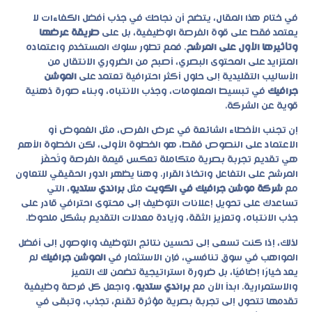
في ختام هذا المقال، يتضح أن نجاحك في جذب أفضل الكفاءات لا
يعتمد فقط على قوة الفرصة الوظيفية، بل على
طريقة عرضها
وتأثيرها الأول على المرشح
. فمع تطور سلوك المستخدم واعتماده
المتزايد على المحتوى البصري، أصبح من الضروري الانتقال من
الأساليب التقليدية إلى حلول أكثر احترافية تعتمد على
الموشن
جرافيك
في تبسيط المعلومات، وجذب الانتباه، وبناء صورة ذهنية
قوية عن الشركة.
إن تجنب الأخطاء الشائعة في عرض الفرص، مثل الغموض أو
الاعتماد على النصوص فقط، هو الخطوة الأولى، لكن الخطوة الأهم
هي تقديم تجربة بصرية متكاملة تعكس قيمة الفرصة وتُحفّز
المرشح على التفاعل واتخاذ القرار. وهنا يظهر الدور الحقيقي للتعاون
مع
شركة موشن جرافيك في الكويت
مثل
براندي ستديو
، التي
تساعدك على تحويل إعلانات التوظيف إلى محتوى احترافي قادر على
جذب الانتباه، وتعزيز الثقة، وزيادة معدلات التقديم بشكل ملحوظ.
لذلك، إذا كنت تسعى إلى تحسين نتائج التوظيف والوصول إلى أفضل
المواهب في سوق تنافسي، فإن الاستثمار في
الموشن جرافيك
لم
يعد خيارًا إضافيًا، بل ضرورة استراتيجية تضمن لك التميز
والاستمرارية. ابدأ الآن مع
براندي ستديو
، واجعل كل فرصة وظيفية
تقدمها تتحول إلى تجربة بصرية مؤثرة تقنع، تجذب، وتبقى في