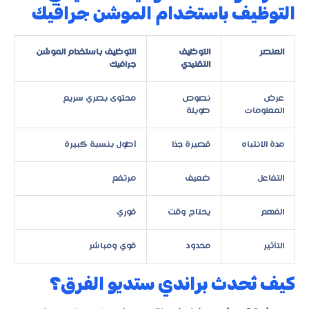
التوظيف باستخدام الموشن جرافيك
العنصر
التوظيف
التوظيف باستخدام الموشن
التقليدي
جرافيك
عرض
نصوص
محتوى بصري سريع
المعلومات
طويلة
مدة الانتباه
قصيرة جدًا
أطول بنسبة كبيرة
التفاعل
ضعيف
مرتفع
الفهم
يحتاج وقت
فوري
التأثير
محدود
قوي ومباشر
كيف تُحدث براندي ستديو الفرق؟