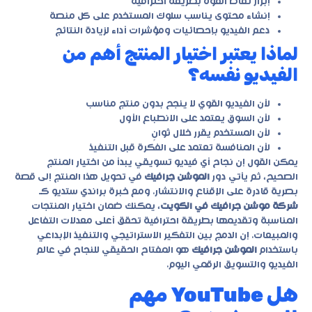
إبراز نقاط القوة بطريقة احترافية
إنشاء محتوى يناسب سلوك المستخدم على كل منصة
دعم الفيديو بإحصائيات ومؤشرات أداء لزيادة النتائج
لماذا يعتبر اختيار المنتج أهم من
الفيديو نفسه؟
لأن الفيديو القوي لا ينجح بدون منتج مناسب
لأن السوق يعتمد على الانطباع الأول
لأن المستخدم يقرر خلال ثوانٍ
لأن المنافسة تعتمد على الفكرة قبل التنفيذ
يمكن القول إن نجاح أي فيديو تسويقي يبدأ من اختيار المنتج
الصحيح، ثم يأتي دور
الموشن جرافيك
في تحويل هذا المنتج إلى قصة
بصرية قادرة على الإقناع والانتشار. ومع خبرة
براندي ستديو
كـ
شركة موشن جرافيك في الكويت
، يمكنك ضمان اختيار المنتجات
المناسبة وتقديمها بطريقة احترافية تحقق أعلى معدلات التفاعل
والمبيعات. إن الدمج بين التفكير الاستراتيجي والتنفيذ الإبداعي
باستخدام
الموشن جرافيك
هو المفتاح الحقيقي للنجاح في عالم
الفيديو والتسويق الرقمي اليوم.
هل YouTube مهم