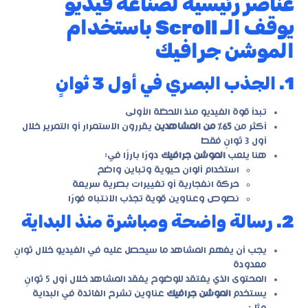
عناصر رئيسية لصناعة فيديو
يوقف الـ Scroll باستخدام
الموشن جرافيك
1. الجذب البصري في أول 3 ثوانٍ
تبدأ قوة الفيديو منذ اللحظة الأولى
أكثر من
65٪ من المشاهدين
يقررون الاستمرار أو التمرير خلال
أول 3 ثوانٍ فقط
هنا يلعب
الموشن جرافيك
دورًا بارزًا في:
استخدام ألوان حيوية وتباين واضح
حركة انفجارية أو تغييرات بصرية سريعة
نصوص وعناوين قوية تجذب الانتباه فورًا
2. رسالة واضحة ومباشرة منذ البداية
يجب أن يفهم المشاهد ما سيحصل عليه في الفيديو خلال ثوانٍ
معدودة
المحتوى الذي يفتقد للوضوح يفقد المشاهد خلال أول 5 ثوانٍ
يستخدم
الموشن جرافيك
عناوين تشرح الفائدة في البداية