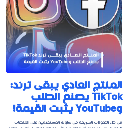
المنتج العادي يبقى ترند:
TikTok يصنع الطلب
وYouTube يثبت القيمة!
في ظل التحولات السريعة في سلوك المستخدمين على المنصات