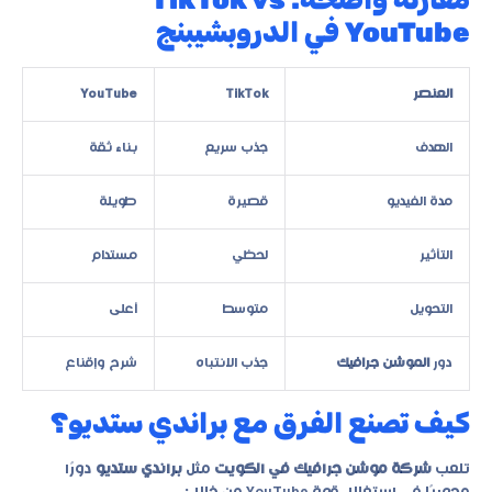
YouTube في الدروبشيبنج
العنصر
TikTok
YouTube
الهدف
جذب سريع
بناء ثقة
مدة الفيديو
قصيرة
طويلة
التأثير
لحظي
مستدام
التحويل
متوسط
أعلى
دور
الموشن جرافيك
جذب الانتباه
شرح وإقناع
كيف تصنع الفرق مع براندي ستديو؟
تلعب
شركة موشن جرافيك في الكويت
مثل
براندي ستديو
دورًا