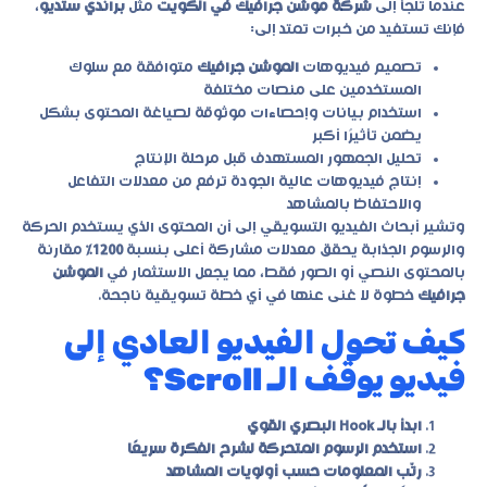
عندما تلجأ إلى
شركة موشن جرافيك في الكويت
مثل
براندي ستديو
،
فإنك تستفيد من خبرات تمتد إلى:
تصميم فيديوهات
الموشن جرافيك
متوافقة مع سلوك
المستخدمين على منصات مختلفة
استخدام بيانات وإحصاءات موثوقة لصياغة المحتوى بشكل
يضمن تأثيرًا أكبر
تحليل الجمهور المستهدف قبل مرحلة الإنتاج
إنتاج فيديوهات عالية الجودة ترفع من معدلات التفاعل
والاحتفاظ بالمشاهد
وتشير أبحاث الفيديو التسويقي إلى أن المحتوى الذي يستخدم الحركة
والرسوم الجذابة يحقق معدلات مشاركة أعلى بنسبة
1200٪
مقارنة
بالمحتوى النصي أو الصور فقط، مما يجعل الاستثمار في
الموشن
جرافيك
خطوة لا غنى عنها في أي خطة تسويقية ناجحة.
كيف تحول الفيديو العادي إلى
فيديو يوقف الـ Scroll؟
ابدأ بالـ Hook البصري القوي
استخدم الرسوم المتحركة لشرح الفكرة سريعًا
رتّب المعلومات حسب أولويات المشاهد