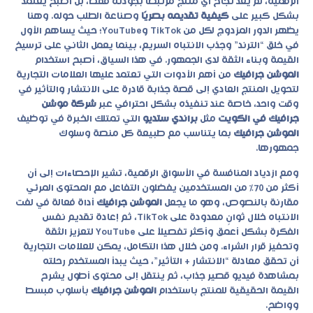
الرقمية، لم يعد نجاح أي منتج مرتبطًا بجودته فقط، بل أصبح يعتمد
بشكل كبير على
كيفية تقديمه بصريًا
وصناعة الطلب حوله. وهنا
يظهر الدور المزدوج لكل من TikTok وYouTube؛ حيث يساهم الأول
في خلق “الترند” وجذب الانتباه السريع، بينما يعمل الثاني على ترسيخ
القيمة وبناء الثقة لدى الجمهور. في هذا السياق، أصبح استخدام
الموشن جرافيك
من أهم الأدوات التي تعتمد عليها العلامات التجارية
لتحويل المنتج العادي إلى قصة جذابة قادرة على الانتشار والتأثير في
وقت واحد، خاصة عند تنفيذه بشكل احترافي عبر
شركة موشن
جرافيك في الكويت
مثل
براندي ستديو
التي تمتلك الخبرة في توظيف
الموشن جرافيك
بما يتناسب مع طبيعة كل منصة وسلوك
جمهورها.
ومع ازدياد المنافسة في الأسواق الرقمية، تشير الإحصاءات إلى أن
أكثر من 70٪ من المستخدمين يفضلون التفاعل مع المحتوى المرئي
مقارنة بالنصوص، وهو ما يجعل
الموشن جرافيك
أداة فعالة في لفت
الانتباه خلال ثوانٍ معدودة على TikTok، ثم إعادة تقديم نفس
الفكرة بشكل أعمق وأكثر تفصيلاً على YouTube لتعزيز الثقة
وتحفيز قرار الشراء. ومن خلال هذا التكامل، يمكن للعلامات التجارية
أن تحقق معادلة “الانتشار + التأثير”، حيث يبدأ المستخدم رحلته
بمشاهدة فيديو قصير جذاب، ثم ينتقل إلى محتوى أطول يشرح
القيمة الحقيقية للمنتج باستخدام
الموشن جرافيك
بأسلوب مبسط
وواضح.