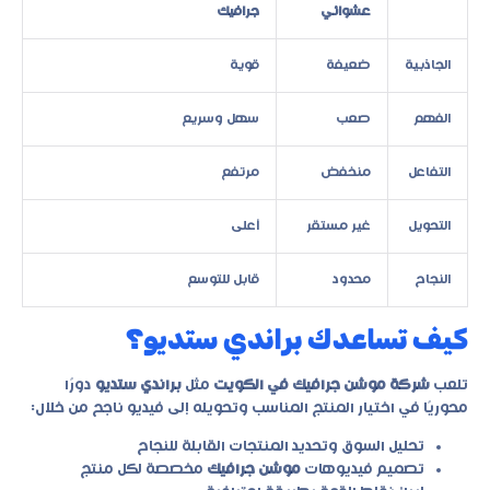
عشوائي
جرافيك
الجاذبية
ضعيفة
قوية
الفهم
صعب
سهل وسريع
التفاعل
منخفض
مرتفع
التحويل
غير مستقر
أعلى
النجاح
محدود
قابل للتوسع
كيف تساعدك براندي ستديو؟
تلعب
شركة موشن جرافيك في الكويت
مثل
براندي ستديو
دورًا
محوريًا في اختيار المنتج المناسب وتحويله إلى فيديو ناجح من خلال:
تحليل السوق وتحديد المنتجات القابلة للنجاح
تصميم فيديوهات
موشن جرافيك
مخصصة لكل منتج