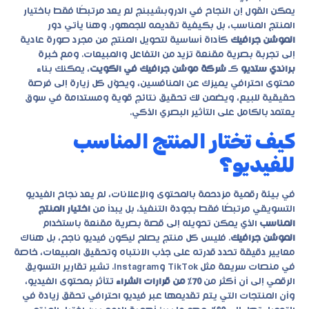
يمكن القول إن النجاح في الدروبشيبنج لم يعد مرتبطًا فقط باختيار
المنتج المناسب، بل بكيفية تقديمه للجمهور. وهنا يأتي دور
الموشن جرافيك
كأداة أساسية لتحويل المنتج من مجرد صورة عادية
إلى تجربة بصرية مقنعة تزيد من التفاعل والمبيعات. ومع خبرة
براندي ستديو
كـ
شركة موشن جرافيك في الكويت
، يمكنك بناء
محتوى احترافي يميزك عن المنافسين، ويحوّل كل زيارة إلى فرصة
حقيقية للبيع، ويضمن لك تحقيق نتائج قوية ومستدامة في سوق
يعتمد بالكامل على التأثير البصري الذكي.
كيف تختار المنتج المناسب
للفيديو؟
في بيئة رقمية مزدحمة بالمحتوى والإعلانات، لم يعد نجاح الفيديو
التسويقي مرتبطًا فقط بجودة التنفيذ، بل يبدأ من
اختيار المنتج
المناسب
الذي يمكن تحويله إلى قصة بصرية مقنعة باستخدام
الموشن جرافيك
. فليس كل منتج يصلح ليكون فيديو ناجح، بل هناك
معايير دقيقة تحدد قدرته على جذب الانتباه وتحقيق المبيعات، خاصة
في منصات سريعة مثل TikTok وInstagram. تشير تقارير التسويق
الرقمي إلى أن أكثر من
70٪ من قرارات الشراء
تتأثر بمحتوى الفيديو،
وأن المنتجات التي يتم تقديمها عبر فيديو احترافي تحقق زيادة في