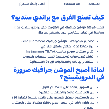
المبيعات
غير مستقرة
أعلى وأكثر استقرارًا
كيف تصنع الفرق مع براندي ستديو؟
تلعب
شركة موشن جرافيك في الكويت
مثل
براندي ستديو
دورًا
أساسيًا في نجاح مشاريع الدروبشيبنج من خلال:
تصميم فيديوهات
موشن جرافيك
مخصصة للإعلانات
إبراز نقاط قوة المنتج بشكل احترافي
إنتاج محتوى سريع يناسب TikTok وInstagram
إنشاء فيديوهات توضيحية تدعم صفحات الهبوط
استخدام بيانات وإحصائيات لزيادة المصداقية
لماذا أصبح الموشن جرافيك ضرورة
في الدروبشيبنج؟
لأن السوق يعتمد على الانطباع الأول
لأن المنافسة عالية والمنتجات متكررة
لأن المستخدم يفضل الفيديو على النص بنسبة تتجاوز
70٪
لأن القرار الشرائي أصبح أسرع وأكثر اعتمادًا على المحتوى
البصري