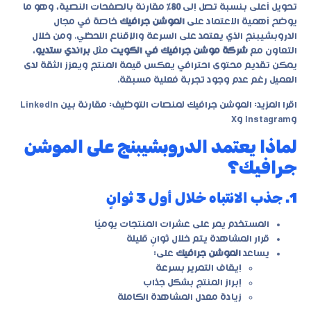
تحويل أعلى بنسبة تصل إلى
80٪
مقارنة بالصفحات النصية، وهو ما
يوضح أهمية الاعتماد على
الموشن جرافيك
خاصة في مجال
الدروبشيبنج الذي يعتمد على السرعة والإقناع اللحظي. ومن خلال
التعاون مع
شركة موشن جرافيك في الكويت
مثل
براندي ستديو
،
يمكن تقديم محتوى احترافي يعكس قيمة المنتج ويعزز الثقة لدى
العميل رغم عدم وجود تجربة فعلية مسبقة.
اقرا المزيد:
الموشن جرافيك لمنصات التوظيف: مقارنة بين LinkedIn
وInstagram وX
لماذا يعتمد الدروبشيبنج على الموشن
جرافيك؟
1. جذب الانتباه خلال أول 3 ثوانٍ
المستخدم يمر على عشرات المنتجات يوميًا
قرار المشاهدة يتم خلال ثوانٍ قليلة
يساعد
الموشن جرافيك
على:
إيقاف التمرير بسرعة
إبراز المنتج بشكل جذاب
زيادة معدل المشاهدة الكاملة