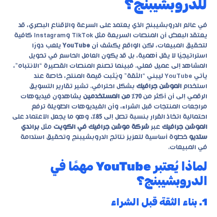
للدروبشيبنج؟
في عالم الدروبشيبنج الذي يعتمد على السرعة والإقناع البصري، قد
يعتقد البعض أن المنصات السريعة مثل TikTok وInstagram كافية
لتحقيق المبيعات، لكن الواقع يكشف أن
YouTube
يلعب دورًا
استراتيجيًا لا يقل أهمية، بل قد يكون العامل الحاسم في تحويل
المشاهد إلى عميل فعلي. فبينما تصنع المنصات القصيرة “الانتباه”،
يأتي YouTube ليبني “الثقة” ويُثبت قيمة المنتج، خاصة عند
استخدام
الموشن جرافيك
بشكل احترافي. تشير تقارير التسويق
الرقمي إلى أن أكثر من
70٪ من المستخدمين
يشاهدون فيديوهات
مراجعات المنتجات قبل الشراء، وأن الفيديوهات الطويلة ترفع
احتمالية اتخاذ القرار بنسبة تصل إلى
85٪
، وهو ما يجعل الاعتماد على
الموشن جرافيك
عبر
شركة موشن جرافيك في الكويت
مثل
براندي
ستديو
خطوة أساسية لتعزيز نتائج الدروبشيبنج وتحقيق استدامة
في المبيعات.
لماذا يُعتبر YouTube مهمًا في
الدروبشيبنج؟
1. بناء الثقة قبل الشراء