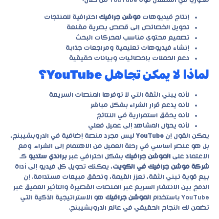
محوريًا في استغلال قوة YouTube من خلال:
إنتاج فيديوهات
موشن جرافيك
احترافية للمنتجات
تحويل الخصائص إلى قصص بصرية مقنعة
تصميم محتوى مناسب لمحركات البحث
إنشاء فيديوهات تعليمية ومراجعات جذابة
دعم الحملات بإحصائيات وبيانات حقيقية
لماذا لا يمكن تجاهل YouTube؟
لأنه يبني الثقة التي لا توفرها المنصات السريعة
لأنه يدعم قرار الشراء بشكل مباشر
لأنه يحقق استمرارية في النتائج
لأنه يحوّل المشاهد إلى عميل فعلي
يمكن القول إن
YouTube
ليس مجرد منصة إضافية في الدروبشيبنج،
بل هو عنصر أساسي في رحلة العميل من الاهتمام إلى الشراء. ومع
الاعتماد على
الموشن جرافيك
بشكل احترافي عبر
براندي ستديو
كـ
شركة موشن جرافيك في الكويت
، يمكنك تحويل كل فيديو إلى أداة
بيع قوية تبني الثقة، تعزز القيمة، وتحقق مبيعات مستدامة. إن
الدمج بين الانتشار السريع عبر المنصات القصيرة والتأثير العميق عبر
YouTube باستخدام
الموشن جرافيك
هو الاستراتيجية الذكية التي
تضمن لك النجاح الحقيقي في عالم الدروبشيبنج.