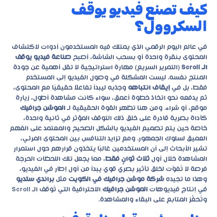
كيف تصنع فيديو يوقف
السكروول؟
في عالم اليوم الرقمي الذي يمتلك فيه المستخدمون أدوات لاكتشاف
المحتوى بنقرة واحدة أو بسحب الشاشة، أصبح
صناعة فيديو يوقف
الـ Scroll
(التمرير السريع) مهارة استراتيجية لا تقل أهمية عن جودة
المنتج نفسه. ليست المشكلة في وصول الفيديو إلى المستخدم
فقط، بل في
إيقاف انتباهه
وجذبه ليبدأ تفاعلًا حقيقيًا مع المحتوى،
ثم يدفعه نحو اتخاذ خطوة أعمق، سواء كانت مشاهدة أطول، زيارة
موقع، أو شراء. ومن هنا تظهر القوة الحقيقية لـ
الموشن جرافيك
كأداة بصرية قادرة على خلق ذلك التوقف المؤثر في ثانية واحدة،
خاصة حين يتم تصميم الفيديو بالشكل الصحيح والمعتمد على الفهم
العميق لسلوك الجمهور. ومع تزايد التنافس بين المحتوى المرئي،
تشير الأبحاث إلى أن المستخدمين غالبًا يتخذون قرارهم حول استمرار
المشاهدة خلال أول
ثلاث ثوانٍ فقط
، مما يجعل تلك اللحظات الحرجة
فرصة لا تُفوَّت لخلق تأثير بصري قوي يبدأ من أول إطار في الفيديو،
وهذا ما تجيده
شركة موشن جرافيك في الكويت
مثل
براندي ستديو
في إنتاج فيديوهات
الموشن جرافيك
الاحترافية التي تُوقف الـ Scroll
وتُحفِّز المتابع على البقاء والمشاهدة.