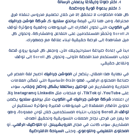
اختَر صوتًا وإيقاعًا يدعمان الرسالة
اختم بدعوة قوية وواضحة
كل هذه الخطوات لا تتحقق إلا من خلال تصميم مدروس تنفذه فرق
محترفة، ومن هنا تأتي قيمة
براندي ستديو
كـ
شركة موشن جرافيك
في الكويت
التي تحول أفكارك إلى فيديوهات واقعية ومؤثرة تُوقِف
الـ Scroll وتُحفّز المستخدمين على التفاعل والمشاركة، وتحوّل كل
ميل مشاهدة إلى فرصة حقيقية لبناء علاقة مع جمهورك.
ابدأ في إعادة صياغة استراتيجيتك الآن، واجعل كل فيديو يروي قصة
تجذب المستخدم منذ اللحظة الأولى، وتحوّل كل Scroll إلى توقف
وتفاعل حقيقي.
في نهاية هذا المقال، يتضح أن
الموشن جرافيك
أصبح لغة العصر في
صناعة المحتوى الرقمي، فهو الأداة الأساسية التي تُمكّن العلامات
التجارية والمشاريع من
توصيل رسائلها بشكل واضح وجذاب
، سواء
على
YouTube
، أو
TikTok
، أو منصات مثل
LinkedIn
و
Instagram
و
X
.
إن اعتماد
شركة موشن جرافيك في الكويت
مثل
براندي ستديو
يضمن
تحويل الأفكار المعقدة إلى فيديوهات قصيرة ومؤثرة تستطيع أن
توقف الـ Scroll
وتجذب انتباه المستخدمين خلال ثوانٍ معدودة، وهو
ما يعزز من فرص نجاح الحملات التسويقية وتحقيق أهداف
المشاريع، سواء كانت في مجال
الدروبشيبنج
، أو
التوظيف الرقمي
، أو
المحتوى التعليمي والتوعوي
، وحتى
السياحة الافتراضية