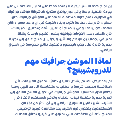
إن نجاح هذه الاستراتيجية لا يعتمد فقط على اختيار المنصة، بل على
جودة التنفيذ، وهنا يأتي دور
براندي ستديو
كـ
شركة موشن جرافيك
في الكويت
تقدم حلولًا متكاملة تعتمد على
الموشن جرافيك
لخلق
محتوى قادر على صناعة الترند وبناء القيمة في آنٍ واحد. فسواء كان
الهدف هو زيادة الوعي بالمنتج أو تعزيز الثقة وتحقيق المبيعات،
فإن الاعتماد على
الموشن جرافيك
يضمن تقديم الرسالة بشكل
احترافي يجمع بين الإبداع والتأثير، ويحوّل أي منتج عادي إلى تجربة
بصرية قادرة على جذب الجمهور وتحقيق نتائج ملموسة في السوق
الرقمي.
لماذا الموشن جرافيك مهم
للدروبشيبنج؟
لم يعد عرض المنتج بشكل تقليدي كافيًا لتحقيق المبيعات، لأن
المنافسة أصبحت شرسة والمنتجات متشابهة إلى حد كبير، وهنا
يظهر الدور الحاسم لـ
الموشن جرافيك
في تحويل المنتج العادي إلى
تجربة بصرية مقنعة تجذب الانتباه وتدفع المستخدم لاتخاذ قرار
الشراء. تشير تقارير التسويق الرقمي إلى أن أكثر من
84٪ من
المستخدمين
يتخذون قرار الشراء بعد مشاهدة فيديو توضيحي
للمنتج، كما أن الصفحات التي تحتوي على فيديو تحقق معدلات