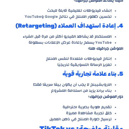
كيف يساعد
الموشن جرافيك
:
إنشاء فيديوهات تعليمية قابلة للبحث
تحسين ظهور المنتج في نتائج Google وYouTube
4. إعادة استهداف العملاء (Retargeting)
المستخدم قد يشاهد الفيديو أكثر من مرة قبل الشراء
YouTube يسمح بإعادة عرض الإعلانات بسهولة
الموشن جرافيك هنا:
إنتاج فيديوهات متعددة لنفس المنتج
تعزيز الرسالة التسويقية تدريجيًا
5. بناء علامة تجارية قوية
الدروبشيبنج لا يجب أن يكون بيعًا سريعًا فقط
بناء براند يزيد من استدامة المشروع
دور
الموشن جرافيك
:
تقديم هوية بصرية احترافية
خلق تجربة مشاهدة مميزة
ترسيخ صورة المنتج في ذهن العميل
مقارنة واضحة: TikTok vs