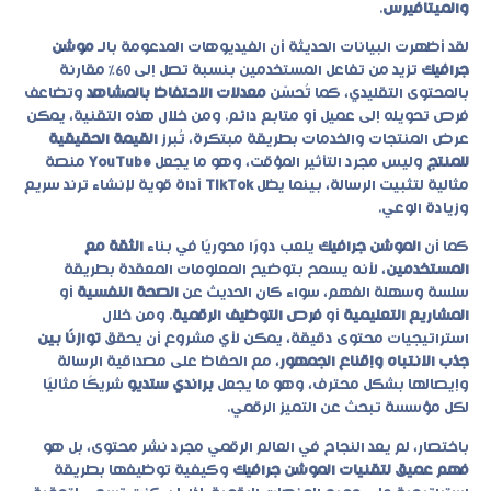
والميتافيرس
.
لقد أظهرت البيانات الحديثة أن الفيديوهات المدعومة بالـ
موشن
جرافيك
تزيد من تفاعل المستخدمين بنسبة تصل إلى 60٪ مقارنة
بالمحتوى التقليدي، كما تُحسّن
معدلات الاحتفاظ بالمشاهد
وتضاعف
فرص تحويله إلى عميل أو متابع دائم. ومن خلال هذه التقنية، يمكن
عرض المنتجات والخدمات بطريقة مبتكرة، تُبرز
القيمة الحقيقية
للمنتج
وليس مجرد التأثير المؤقت، وهو ما يجعل
YouTube
منصة
مثالية لتثبيت الرسالة، بينما يظل
TikTok
أداة قوية لإنشاء ترند سريع
وزيادة الوعي.
كما أن
الموشن جرافيك
يلعب دورًا محوريًا في بناء
الثقة مع
المستخدمين
، لأنه يسمح بتوضيح المعلومات المعقدة بطريقة
سلسة وسهلة الفهم، سواء كان الحديث عن
الصحة النفسية
أو
المشاريع التعليمية
أو
فرص التوظيف الرقمية
. ومن خلال
استراتيجيات محتوى دقيقة، يمكن لأي مشروع أن يحقق
توازنًا بين
جذب الانتباه وإقناع الجمهور
، مع الحفاظ على مصداقية الرسالة
وإيصالها بشكل محترف، وهو ما يجعل
براندي ستديو
شريكًا مثاليًا
لكل مؤسسة تبحث عن التميز الرقمي.
باختصار، لم يعد النجاح في العالم الرقمي مجرد نشر محتوى، بل هو
فهم عميق لتقنيات الموشن جرافيك
وكيفية توظيفها بطريقة