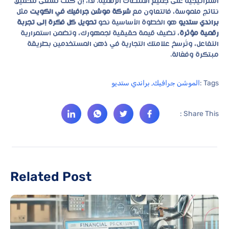
استراتيجية على جميع المنصات الرقمية. لذا، إن كنت تسعى لتحقيق
نتائج ملموسة، فالتعاون مع
شركة موشن جرافيك في الكويت
مثل
براندي ستديو
هو الخطوة الأساسية نحو
تحويل كل فكرة إلى تجربة
رقمية مؤثرة
، تضيف قيمة حقيقية لجمهورك، وتضمن استمرارية
التفاعل، وتُرسخ علامتك التجارية في ذهن المستخدمين بطريقة
مبتكرة وفعّالة.
Tags :
الموشن جرافيك
,
براندي ستديو
Share This :
Related Post