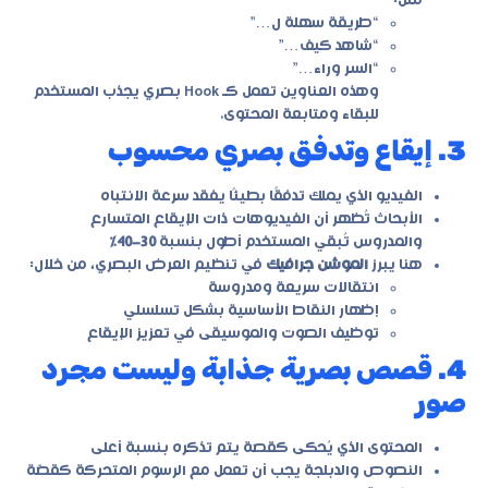
مثل:
“طريقة سهلة ل…”
“شاهد كيف…”
“السر وراء…”
وهذه العناوين تعمل كـ Hook بصري يجذب المستخدم
للبقاء ومتابعة المحتوى.
3. إيقاع وتدفق بصري محسوب
الفيديو الذي يملك تدفقًا بطيئًا يفقد سرعة الانتباه
الأبحاث تُظهر أن الفيديوهات ذات الإيقاع المتسارع
والمدروس تُبقي المستخدم أطول بنسبة
30–40٪
هنا يبرز
الموشن جرافيك
في تنظيم العرض البصري، من خلال:
انتقالات سريعة ومدروسة
إظهار النقاط الأساسية بشكل تسلسلي
توظيف الصوت والموسيقى في تعزيز الإيقاع
4. قصص بصرية جذابة وليست مجرد
صور
المحتوى الذي يُحكى كقصة يتم تذكره بنسبة أعلى
النصوص والدبلجة يجب أن تعمل مع الرسوم المتحركة كقصّة