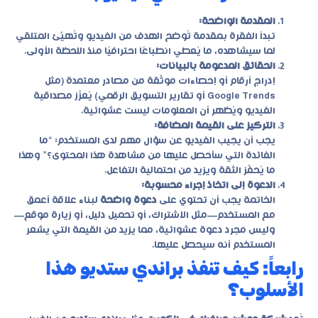
المقدمة الواضحة:
تبدأ الفقرة بمقدمة تُوضح الهدف من الفيديو وتُهيِّئ المتلقي
لما سيشاهده، ما يُعطي انطباعًا احترافيًا منذ اللحظة الأولى.
الحقائق المدعومة بالبيانات:
إدراج أرقام أو إحصاءات موثّقة من مصادر معتمدة (مثل
Google Trends أو تقارير التسويق الرقمي) يُعزّز مصداقية
الفيديو ويُظهر أن المعلومات ليست عشوائية.
التركيز على القيمة المضافة:
يجب أن يجيب الفيديو عن سؤال مهم لدى المستخدم: “ما
الفائدة التي سأحصل عليها من مشاهدة هذا المحتوى؟” وهذا
ما يُحفّز الثقة ويزيد من احتمالية التفاعل.
الدعوة إلى اتخاذ إجراء محسوبة:
الخاتمة يجب أن تحتوي على
دعوة واضحة
لبناء علاقة أعمق
مع المستخدم—مثل الاشتراك، أو تحميل دليل، أو زيارة موقع—
وليس مجرد دعوة عشوائية، مما يزيد من القيمة التي يشعر
المستخدم أنه سيحصل عليها.
رابعاً: كيف تنفذ براندي ستديو هذا
الأسلوب؟