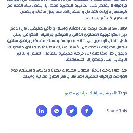
جرافيك
لا يقتصر على الجاذبية البصرية فقط، بل يشمل بناء الثقة مع
الجمهور وزيادة التفاعل والمشاركة، مما يعزز عائدك ويضمن
استمرارية تأثير رسالتك.
لذلك، سواء كنت تبحث عن
انتشار واسع
أو
تأثير حقيقي
، فإن الدمج
بين
استراتيجية المحتوى الذكي
و
الموشن جرافيك الاحترافي
يمثل
الحل الأمثل للوصول إلى نتائج ملموسة ومستدامة. اختر
براندي ستديو
لتجعل محتواك يتحدث عن نفسه، ويترك انطباعًا دائمًا لدى جمهورك،
ويحوّل كل مشاهدة إلى فرصة حقيقية للتفاعل، التعلم، والتأثير
الإيجابي على جمهورك المستهدف.
هذا هو الوقت الأمثل لتطوير محتواك بصريًا وبذكاء، واستثمار قوة
الموشن جرافيك
لتحقيق أهدافك بأكثر الطرق فعالية وإبداعًا.
Tags :
الموشن جرافيك
,
براندي ستديو
Share This :