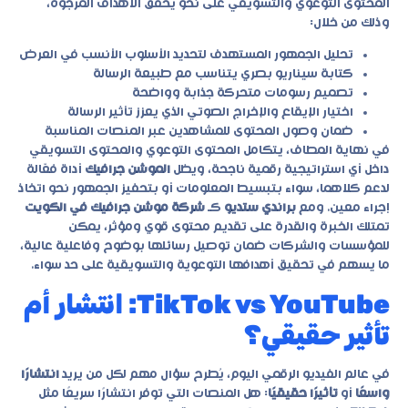
المحتوى التوعوي والتسويقي على نحو يحقق الأهداف المرجوة،
وذلك من خلال:
تحليل الجمهور المستهدف لتحديد الأسلوب الأنسب في العرض
كتابة سيناريو بصري يتناسب مع طبيعة الرسالة
تصميم رسومات متحركة جذابة وواضحة
اختيار الإيقاع والإخراج الصوتي الذي يعزز تأثير الرسالة
ضمان وصول المحتوى للمشاهدين عبر المنصات المناسبة
في نهاية المطاف، يتكامل المحتوى التوعوي والمحتوى التسويقي
داخل أي استراتيجية رقمية ناجحة، ويظل
الموشن جرافيك
أداة فعّالة
لدعم كلاهما، سواء بتبسيط المعلومات أو بتحفيز الجمهور نحو اتخاذ
إجراء معين. ومع
براندي ستديو
كـ
شركة موشن جرافيك في الكويت
تمتلك الخبرة والقدرة على تقديم محتوى قوي ومؤثر، يمكن
للمؤسسات والشركات ضمان توصيل رسائلها بوضوح وفاعلية عالية،
ما يسهم في تحقيق أهدافها التوعوية والتسويقية على حد سواء.
TikTok vs YouTube: انتشار أم
تأثير حقيقي؟
في عالم الفيديو الرقمي اليوم، يُطرح سؤال مهم لكل من يريد
انتشارًا
واسعًا
أو
تأثيرًا حقيقيًا
: هل المنصات التي توفر انتشارًا سريعًا مثل