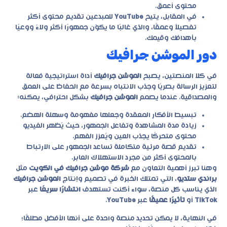
محتوى أعمق.
في المقابل، يتيح
YouTube
للمبدعين تقديم محتوى أكثر
تفصيلاً وعمقًا، والذي غالبًا ما يكوّن جمهورًا أكثر ولاءً ووعيًا
بأهدافك وقيمك.
دور الموشن جرافيك
في كلا المنصتين، يصبح
الموشن جرافيك
أداة استراتيجية فعالة
لتعزيز الرسالة بصريًا وجذب الانتباه بسرعة مع الحفاظ على العمق
والمصداقية. عندما يصمم
الموشن جرافيك
بشكل احترافي، يمكنه:
تبسيط الأفكار المعقدة وجعلها مفهومة وسهلة الهضم.
زيادة مدة المشاهدة وتفاعل الجمهور، حيث يُظهر الفيديو
محتوى متحركًا يجذب العين ويُعزز الفهم.
تقديم قصة مرئية متكاملة تساعد الجمهور على الارتباط
بالمحتوى أكثر من مجرد الاستهلاك العابر.
وهنا تبرز أهمية التعاون مع
شركة موشن جرافيك في الكويت
مثل
براندي ستديو
، التي تمتلك الخبرة في تصميم وإنتاج
الموشن جرافيك
الذي يناسب كل منصة، سواء أكنت تستهدف
انتشارًا سريعًا
عبر
TikTok
أو
تأثيرًا عميقًا
عبر
YouTube
.
في النهاية، لا يمكن تحديد منصة واحدة على أنها الأفضل مطلقًا؛