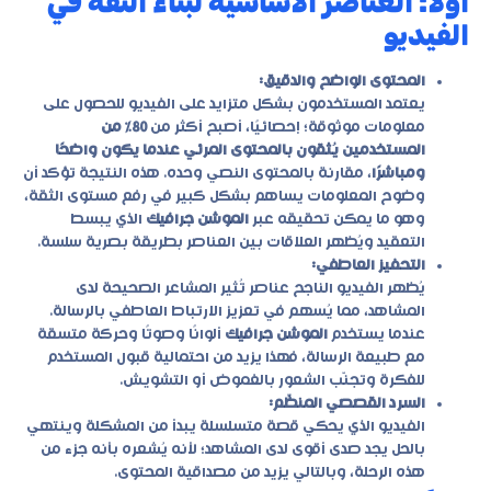
أولاً: العناصر الأساسية لبناء الثقة في
الفيديو
المحتوى الواضح والدقيق:
يعتمد المستخدمون بشكل متزايد على الفيديو للحصول على
معلومات موثوقة؛ إحصائيًا، أصبح أكثر من
80٪ من
المستخدمين يُثقون بالمحتوى المرئي عندما يكون واضحًا
ومباشرًا
، مقارنة بالمحتوى النصي وحده. هذه النتيجة تؤكد أن
وضوح المعلومات يساهم بشكل كبير في رفع مستوى الثقة،
وهو ما يمكن تحقيقه عبر
الموشن جرافيك
الذي يبسط
التعقيد ويُظهر العلاقات بين العناصر بطريقة بصرية سلسة.
التحفيز العاطفي:
يُظهر الفيديو الناجح عناصر تُثير المشاعر الصحيحة لدى
المشاهد، مما يُسهم في تعزيز الارتباط العاطفي بالرسالة.
عندما يستخدم
الموشن جرافيك
ألوانًا وصوتًا وحركة متسقة
مع طبيعة الرسالة، فهذا يزيد من احتمالية قبول المستخدم
للفكرة وتجنّب الشعور بالغموض أو التشويش.
السرد القصصي المنظّم:
الفيديو الذي يحكي قصة متسلسلة يبدأ من المشكلة وينتهي
بالحل يجد صدى أقوى لدى المشاهد؛ لأنه يُشعره بأنه جزء من
هذه الرحلة، وبالتالي يزيد من مصداقية المحتوى.