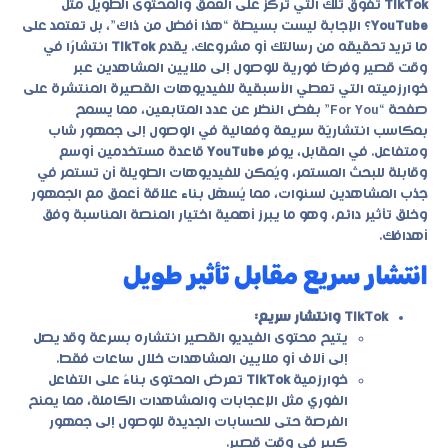
TikTok
تفوق تلك التي تركز على العمق والمحتوى الطويل مثل
YouTube
؟ الإجابة ليست بسيطة “هذا أفضل من ذاك”، بل تعتمد على
ما تريد تحقيقه من رسالتك أو مشروعك. يقدم
TikTok
انتشارًا في
وقت قصير وفرصًا فورية للوصول إلى ملايين المشاهدين عبر
خوارزميته التي تعطي الأسبقية للفيديوهات القصيرة المنتشرة على
صفحة “For You” بغض النظر عن عدد المتابعين، مما يسمح
بمكاسب انتشاريّة سريعة وفعالية في الوصول إلى جمهور شاب
ومتفاعل. في المقابل، يوفر
YouTube
قاعدة مستخدمين أوسع
وقابلة للبحث المستمر، ويُمكن للفيديوهات الطويلة أن تستمر في
جذب المشاهدين لسنوات، مما يُسهّل بناء علاقة أعمق مع الجمهور
وخلق تأثير دائم، وهو ما يبرز أهمية اختيار المنصة المناسبة وفق
أهدافك.
انتشار سريع مقابل تأثير طويل
TikTok وانتشار سريع:
يتيح محتوى الفيديو القصير انتشاره بسرعة وقد يصل
إلى آلاف أو ملايين المشاهدات خلال ساعات فقط.
خوارزمية
TikTok
تعرض المحتوى بناءً على التفاعل
الفوري مثل الإعجابات والمشاهدات الكاملة، مما يمنح
الفرصة حتى للحسابات الجديدة للوصول إلى جمهور
كبير في وقت قصير.