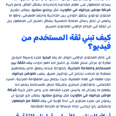
يساعد الجمهور على فهم مشاعره وتحدياته بشكل أفضل. ومع خبرة
شركة موشن جرافيك في الكويت
مثل
براندي ستديو
، يمكن تقديم
محتوى توعوي يحقق التوازن بين الجاذبية والبُعد المعرفي، وهو ما
يضمن أن تصل رسائل الصحة النفسية بشكل صحيح إلى الجمهور بدل
أن تُفقد في الزحام الرقمي للمحتوى السريع.
كيف تبني ثقة المستخدم من
فيديو؟
في عالم المحتوى الرقمي اليوم، لم يعد
فيديو
مجرد وسيلة لترويج
فكرة أو عرض منتج فقط، بل أصبح أحد أهم أدوات
بناء الثقة بين
المستخدم والعلامة التجارية
، خصوصًا عندما يتعلق الأمر بمفاهيم
معقدة أو خدمات تحتاج إلى توضيح عميق. يلعب
الموشن جرافيك
دورًا مهمًا في هذه العملية، حيث يجمع بين المعلومة المرئية، السرد
القصصي، والوضوح البصري بطريقة تجعل المستخدم يشعر أنه
يفهم ما يُعرض له، وليس مجرد مُشاهد عابر. ومن خلال خبرة
شركة
موشن جرافيك في الكويت
مثل
براندي ستديو
، يمكن لأي فيديو أن
يتحول من مجرد محتوى إلى أداة قوية في
بناء الثقة مع الجمهور
وتشكيل رأي إيجابي تجاه الرسالة أو الخدمة المقدّمة.