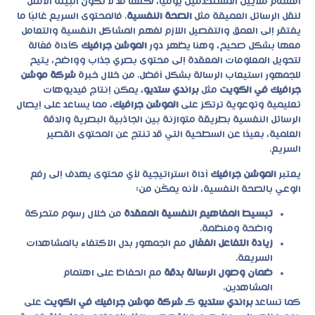
اهتمام ملايين المستخدمين يوميًا، لكنها قد لا تكون البيئة الأمثل
لنقل الرسائل العميقة مثل
الصحة النفسية
. فالمحتوى السريع غالبًا ما
يفتقر إلى العمق والتفصيل اللازم لفهم المشاكل النفسية والتعامل
معها بشكل صحيح، وهنا يظهر دور
الموشن جرافيك
كأداة فعّالة
لتحويل المعلومات المعقدة إلى محتوى بصري جذاب وواضح، يتيح
للجمهور استيعاب الرسالة بشكل أفضل. من خلال خبرة
شركة موشن
جرافيك في الكويت
مثل
براندي ستديو
، يمكن إنتاج فيديوهات
تعليمية وتوعوية ترتكز على
الموشن جرافيك
، مما يساعد على إيصال
الرسائل النفسية بطريقة متوازنة بين الجاذبية البصرية والدقة
العلمية، بعيدًا عن السطحية التي قد تنتج عن المحتوى القصير
السريع.
يعتبر
الموشن جرافيك
أداة استراتيجية لأي محتوى يهدف إلى رفع
الوعي بالصحة النفسية، لأنه يمكّن من:
تبسيط المفاهيم النفسية المعقدة
من خلال رسوم متحركة
واضحة ومنظمة.
زيادة التفاعل الفعّال
مع الجمهور بدل الاكتفاء بالمشاهدات
السريعة.
ضمان وصول الرسالة بدقة
مع الحفاظ على اهتمام
المشاهدين.
كما تساعد
براندي ستديو
كـ
شركة موشن جرافيك في الكويت
على