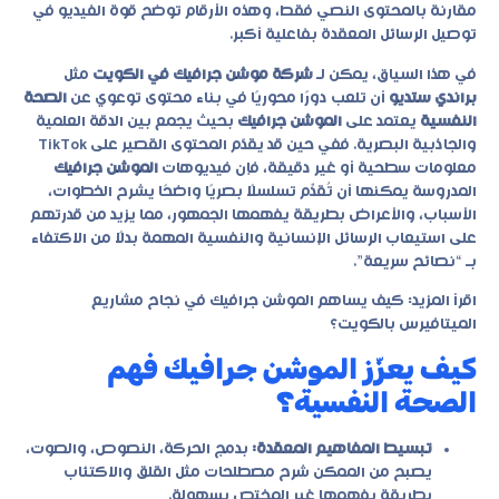
مقارنة بالمحتوى النصي فقط، وهذه الأرقام توضح قوة الفيديو في
توصيل الرسائل المعقدة بفاعلية أكبر.
في هذا السياق، يمكن لـ
شركة موشن جرافيك في الكويت
مثل
براندي ستديو
أن تلعب دورًا محوريًا في بناء محتوى توعوي عن
الصحة
النفسية
يعتمد على
الموشن جرافيك
بحيث يجمع بين الدقة العلمية
والجاذبية البصرية. ففي حين قد يقدّم المحتوى القصير على TikTok
معلومات سطحية أو غير دقيقة، فإن فيديوهات
الموشن جرافيك
المدروسة يمكنها أن تُقدِّم تسلسلًا بصريًا واضحًا يشرح الخطوات،
الأسباب، والأعراض بطريقة يفهمها الجمهور، مما يزيد من قدرتهم
على استيعاب الرسائل الإنسانية والنفسية المهمة بدلًا من الاكتفاء
بـ “نصائح سريعة”.
اقرأ المزيد:
كيف يساهم الموشن جرافيك في نجاح مشاريع
الميتافيرس بالكويت؟
كيف يعزّز الموشن جرافيك فهم
الصحة النفسية؟
تبسيط المفاهيم المعقدة:
بدمج الحركة، النصوص، والصوت،
يصبح من الممكن شرح مصطلحات مثل القلق والاكتئاب
بطريقة يفهمها غير المختص بسهولة.