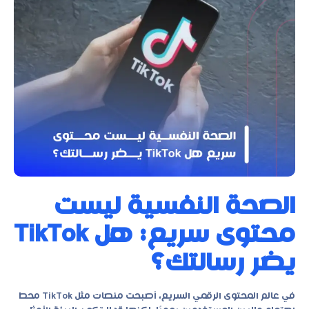
الصحة النفسية ليست
محتوى سريع: هل TikTok
يضر رسالتك؟
في عالم المحتوى الرقمي السريع، أصبحت منصات مثل TikTok محط