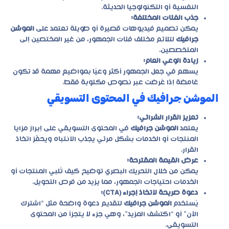
النفسية أو التكنولوجيا الحديثة.
جذب الفئات المختلفة:
يمكن تصميم فيديوهات قصيرة أو طويلة تعتمد على
الموشن
جرافيك
لتلائم مختلف فئات الجمهور، من غير المختصين إلى
المتخصصين.
زيادة الوعي العام:
يسهم في جعل الجمهور أكثر وعيًا بمواضيع مهمة قد تكون
غامضة إذا عُرضت عبر نصوص مكتوبة فقط.
الموشن جرافيك في المحتوى التسويقي
تعزيز القرار الشرائي:
يعتمد
الموشن جرافيك
في المحتوى التسويقي على إبراز مزايا
المنتجات أو الخدمات بشكل مرئي يجذب الانتباه ويحفّز اتخاذ
القرار.
عرض القيمة المقترحة:
يمكن من خلال التحريك البصري توضيح كيف تُلبي المنتجات أو
الخدمات احتياجات الجمهور، مما يزيد من فرص التحويل.
دعوة صريحة لاتخاذ إجراء (CTA):
يُستخدم
الموشن جرافيك
لتقديم دعوة واضحة مثل “اشترك
الآن” أو “اكتشف المزيد”، وهي جزء لا يتجزأ من المحتوى
التسويقي.