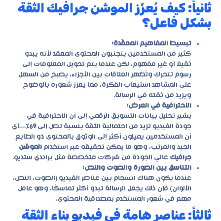
ثانياً: كيف يُعزّز الموشن جرافيك الثقة
بشكل فاعل؟
تبسيط المفاهيم المعقّدة:
كثير من المستخدمين يتجنبون المحتوى المعقد لأنه يبدو
ثقيلًا أو غير مفهوم، لكن عندما يتم تحويل المعلومات إلى
رسوم تتحرك وتُظهر العلاقات بين الأجزاء، يصبح من السهل
على المشاهد استيعاب الفكرة، مما يعزز شعوره بالوضوح
ويزيد من ثقته في الرسالة.
الاحترافية في العرض:
يشير تحليل بيانات التسويق الرقمي إلى أن الاحترافية في
جودة الفيديو تزيد من احتمالية الثقة بنسبة تصل إلى
69٪
—أي
أن المستخدمين يميلون أكثر إلى الوثوق بالمحتوى ذو الطابع
الجيد والمرتب، وهو ما يمكن تحقيقه عبر استخدام
الموشن
جرافيك
عالي الجودة من شركات متخصّصة مثل
براندي ستديو
.
التناسق بين الصورة والصوت والنص:
عندما يكون هناك انسجام بين عناصر الفيديو (الصوت، النص،
الألوان) فإن ذلك يجعل الرسالة تبدو أكثر تماسكًا، وهو عامل
مهم في شعور المستخدم بمصداقية المحتوى.
ثالثاً: عناصر هامة في فيديو بناء الثقة