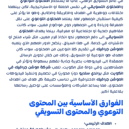
في عالم التسويق الرقمي، غالبًا ما يُستخدم
المحتوى التوعوي
و
المحتوى التسويقي
في نفس الحملة أو الاستراتيجية، لكن بينهما
اختلافات جوهرية في الهدف والطريقة والطابع، وهو ما يؤثر على
كيفية استقبال الجمهور لها. يعتمد
المحتوى التوعوي
على نقل
المعرفة وزيادة وعي الجمهور حول موضوع معين، سواء كانت
مفاهيم صحية أو اجتماعية أو معرفية، بينما يهدف
المحتوى
التسويقي
إلى دفع الجمهور نحو اتخاذ قرار معين، مثل شراء منتج أو
الاشتراك في خدمة. في هذا السياق، يتضح الدور المهم الذي يلعبه
الموشن جرافيك
في تقديم كلا النوعين من المحتوى، سواء كان
الهدف هو التوعية أو التسويق، وذلك من خلال تحويل الرسائل
المعقدة إلى فيديوهات بصرية جذابة تفهم بسهولة وتؤثر في
المشاهدين. وفي دولة مثل الكويت، تلعب
شركة موشن جرافيك في
الكويت
مثل
براندي ستديو
دورًا محوريًا في تصميم وتنفيذ فيديوهات
الموشن جرافيك
الاحترافية التي تناسب طبيعة كل هدف من أهداف
المحتوى، مما يساعد الشركات والمؤسسات على توصيل رسائلها
بفاعلية أكبر.
الفوارق الأساسية بين المحتوى
التوعوي والمحتوى التسويقي
الهدف الرئيسي: