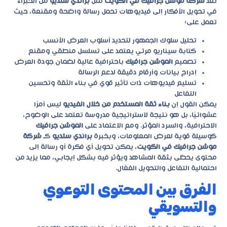
تُعد
شركة موشن جرافيك في الكويت
مثل
براندي ستديو
من الخبراء
في تحويل الأفكار إلى فيديوهات تحمل رسالة واضحة ومقنعة، حيث
تعمل على:
تحليل سلوك الجمهور لتحديد أسلوب العرض الأنسب
كتابة سيناريو مرئي يعتمد على تسلسل منطقي ومقنع
تصميم
الموشن جرافيك
باحترافية عالية لضمان جودة العرض
إدراج بيانات وأرقام دقيقة لدعم الرسالة
تسليم فيديوهات ذات تأثير قوي في بناء الثقة وتحسين
التفاعل
يمكن القول إن
بناء ثقة المستخدم من خلال الفيديو
ليس أمرًا
عشوائيًا، بل هو نتيجة لاستراتيجية مدروسة تعتمد على الوضوح،
الاحترافية، والسرد المؤثر. ومع الاعتماد على
الموشن جرافيك
كوسيلة قوية لعرض المعلومات، وبخبرة
براندي ستديو
كـ
شركة
موشن جرافيك في الكويت
، يمكن تحويل أي فكرة أو رسالة إلى
محتوى يحظى بثقة المشاهد ويؤثر فيه بشكل إيجابي، مما يزيد من
احتمالية التفاعل والتحويل الفعّال.
الفرق بين المحتوى التوعوي
والتسويقي