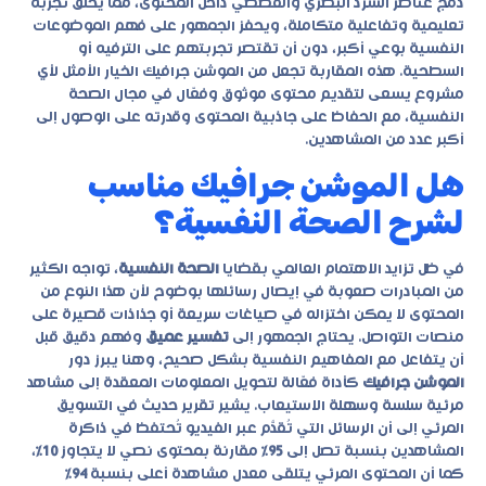
دمج عناصر السرد البصري والقصصي داخل المحتوى، مما يخلق تجربة
تعليمية وتفاعلية متكاملة، ويحفز الجمهور على فهم الموضوعات
النفسية بوعي أكبر، دون أن تقتصر تجربتهم على الترفيه أو
السطحية. هذه المقاربة تجعل من
الموشن جرافيك
الخيار الأمثل لأي
مشروع يسعى لتقديم محتوى موثوق وفعّال في مجال الصحة
النفسية، مع الحفاظ على جاذبية المحتوى وقدرته على الوصول إلى
أكبر عدد من المشاهدين.
هل الموشن جرافيك مناسب
لشرح الصحة النفسية؟
في ظل تزايد الاهتمام العالمي بقضايا
الصحة النفسية
، تواجه الكثير
من المبادرات صعوبة في إيصال رسائلها بوضوح لأن هذا النوع من
المحتوى لا يمكن اختزاله في صياغات سريعة أو جذاذات قصيرة على
منصات التواصل. يحتاج الجمهور إلى
تفسير عميق
وفهم دقيق قبل
أن يتفاعل مع المفاهيم النفسية بشكل صحيح، وهنا يبرز دور
الموشن جرافيك
كأداة فعّالة لتحويل المعلومات المعقدة إلى مشاهد
مرئية سلسة وسهلة الاستيعاب. يشير تقرير حديث في التسويق
المرئي إلى أن الرسائل التي تُقدَّم عبر الفيديو تُحتفظ في ذاكرة
المشاهدين بنسبة تصل إلى
95٪
مقارنة بمحتوى نصي لا يتجاوز
10٪
،
كما أن المحتوى المرئي يتلقى معدل مشاهدة أعلى بنسبة
94٪