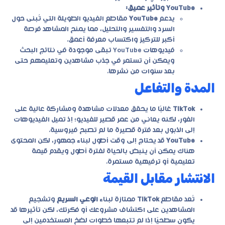
YouTube وتأثير عميق:
يدعم
YouTube
مقاطع الفيديو الطويلة التي تُبنى حول
السرد والتفسير والتحليل، مما يمنح المشاهد فرصة
أكبر للتركيز واكتساب معرفة أعمق.
فيديوهات YouTube تبقى موجودة في نتائج البحث
ويمكن أن تستمر في جذب مشاهدين وتعليمهم حتى
بعد سنوات من نشرها.
المدة والتفاعل
TikTok
غالبًا ما يحقق معدلات مشاهدة ومشاركة عالية على
الفور، لكنه يعاني من عمر قصير للفيديو؛ إذ تميل الفيديوهات
إلى الذبول بعد فترة قصيرة ما لم تصبح فيروسية.
YouTube
قد يحتاج إلى وقت أطول لبناء جمهور، لكن المحتوى
هناك يمكن أن ينبض بالحياة لفترة أطول ويقدم قيمة
تعليمية أو ترفيهية مستمرة.
الانتشار مقابل القيمة
تُعد مقاطع
TikTok
ممتازة لبناء
الوعي السريع
وتشجيع
المشاهدين على اكتشاف مشروعك أو فكرتك، لكن تأثيرها قد
يكون سطحيًا إذا لم تتبعها خطوات لضخ المستخدمين إلى