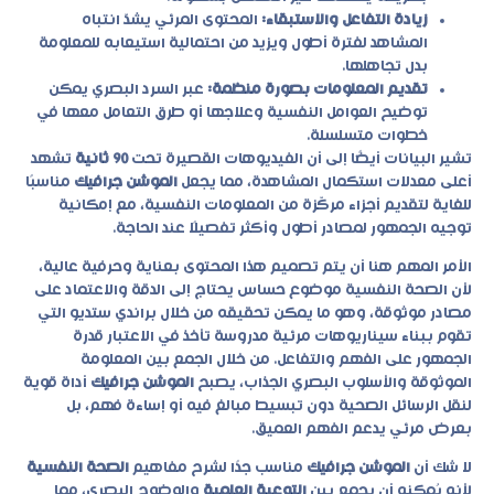
زيادة التفاعل والاستبقاء:
المحتوى المرئي يشدّ انتباه
المشاهد لفترة أطول ويزيد من احتمالية استيعابه للمعلومة
بدل تجاهلها.
تقديم المعلومات بصورة منظمة:
عبر السرد البصري يمكن
توضيح العوامل النفسية وعلاجها أو طرق التعامل معها في
خطوات متسلسلة.
تشير البيانات أيضًا إلى أن الفيديوهات القصيرة تحت
90 ثانية
تشهد
أعلى معدلات استكمال المشاهدة، مما يجعل
الموشن جرافيك
مناسبًا
للغاية لتقديم أجزاء مركّزة من المعلومات النفسية، مع إمكانية
توجيه الجمهور لمصادر أطول وأكثر تفصيلًا عند الحاجة.
الأمر المهم هنا أن يتم تصميم هذا المحتوى بعناية وحرفية عالية،
لأن الصحة النفسية موضوع حساس يحتاج إلى الدقة والاعتماد على
مصادر موثوقة، وهو ما يمكن تحقيقه من خلال
براندي ستديو
التي
تقوم ببناء سيناريوهات مرئية مدروسة تأخذ في الاعتبار قدرة
الجمهور على الفهم والتفاعل. من خلال الجمع بين المعلومة
الموثوقة والأسلوب البصري الجذاب، يصبح
الموشن جرافيك
أداة قوية
لنقل الرسائل الصحية دون تبسيط مبالغ فيه أو إساءة فهم، بل
بعرض مرئي يدعم الفهم العميق.
لا شك أن
الموشن جرافيك
مناسب جدًا لشرح مفاهيم
الصحة النفسية
لأنه يُمكنه أن يجمع بين
التوعية العلمية
والوضوح البصري، مما