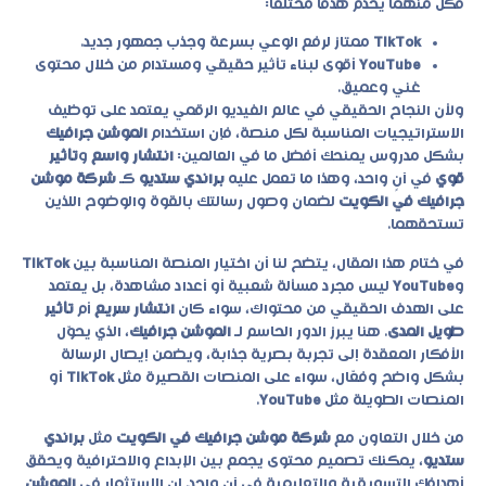
فكل منهما يخدم هدفًا مختلفًا:
TikTok
ممتاز لرفع الوعي بسرعة وجذب جمهور جديد.
YouTube
أقوى لبناء تأثير حقيقي ومستدام من خلال محتوى
غني وعميق.
ولأن النجاح الحقيقي في عالم الفيديو الرقمي يعتمد على توظيف
الاستراتيجيات المناسبة لكل منصة، فإن استخدام
الموشن جرافيك
بشكل مدروس يمنحك أفضل ما في العالمين:
انتشار واسع
و
تأثير
قوي
في آنٍ واحد، وهذا ما تعمل عليه
براندي ستديو
كـ
شركة موشن
جرافيك في الكويت
لضمان وصول رسالتك بالقوة والوضوح اللذين
تستحقهما.
في ختام هذا المقال، يتضح لنا أن اختيار المنصة المناسبة بين
TikTok
و
YouTube
ليس مجرد مسألة شعبية أو أعداد مشاهدة، بل يعتمد
على الهدف الحقيقي من محتواك، سواء كان
انتشار سريع
أم
تأثير
طويل المدى
. هنا يبرز الدور الحاسم لـ
الموشن جرافيك
، الذي يحوّل
الأفكار المعقدة إلى تجربة بصرية جذابة، ويضمن إيصال الرسالة
بشكل واضح وفعّال، سواء على المنصات القصيرة مثل
TikTok
أو
المنصات الطويلة مثل
YouTube
.
من خلال التعاون مع
شركة موشن جرافيك في الكويت
مثل
براندي
ستديو
، يمكنك تصميم محتوى يجمع بين الإبداع والاحترافية ويحقق
أهدافك التسويقية والتعليمية في آن واحد. إن الاستثمار في
الموشن