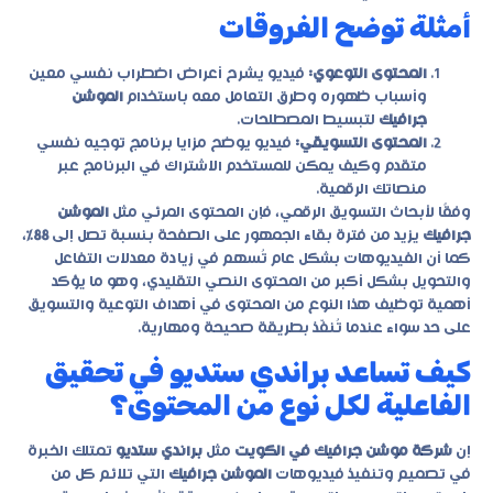
أمثلة توضح الفروقات
المحتوى التوعوي:
فيديو يشرح أعراض اضطراب نفسي معين
وأسباب ظهوره وطرق التعامل معه باستخدام
الموشن
جرافيك
لتبسيط المصطلحات.
المحتوى التسويقي:
فيديو يوضح مزايا برنامج توجيه نفسي
متقدم وكيف يمكن للمستخدم الاشتراك في البرنامج عبر
منصاتك الرقمية.
وفقًا لأبحاث التسويق الرقمي، فإن المحتوى المرئي مثل
الموشن
جرافيك
يزيد من فترة بقاء الجمهور على الصفحة بنسبة تصل إلى
88٪
،
كما أن الفيديوهات بشكل عام تُسهم في زيادة معدلات التفاعل
والتحويل بشكل أكبر من المحتوى النصي التقليدي، وهو ما يؤكد
أهمية توظيف هذا النوع من المحتوى في أهداف التوعية والتسويق
على حد سواء عندما تُنفّذ بطريقة صحيحة ومهارية.
كيف تساعد براندي ستديو في تحقيق
الفاعلية لكل نوع من المحتوى؟
إن
شركة موشن جرافيك في الكويت
مثل
براندي ستديو
تمتلك الخبرة
في تصميم وتنفيذ فيديوهات
الموشن جرافيك
التي تلائم كل من