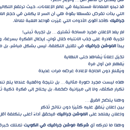
هل يمكن أن تدفع أقل… وتربح أكثر؟
قد تبدو المعادلة مستحيلة في عالم الإعلانات، حيث ترتفع التكال
التي بدأت تفرض نفسها بقوة هي أن السر لا يكمن في حجم المي
جرافيك
كأحد أقوى الأدوات التي غيّرت قواعد اللعبة تمامًا.
لم يعد الإعلان مجرد مساحة تُشترى… بل تجربة تُبنى!
تجربة قادرة على جذب الانتباه خلال ثوانٍ، إيصال الفكرة بسرعة، وت
يبدأ
الموشن جرافيك
في تقليل التكلفة، ليس بشكل مباشر، بل م
تخيّل إعلانًا يُشاهد حتى النهاية
يُفهم من أول مرة
ويُقنع دون الحاجة لإعادة عرضه مرات عديدة
هذه ليست مجرد صورة مثالية… بل نتيجة واقعية عندما يتم تن
تكرار مكثف، ولا إلى ميزانية ضخمة، بل يحتاج إلى فكرة ذكية تُنفّ
وهنا يتضح الفرق…
بين إعلان يُنفق عليه كثيرًا دون نتائج تُذكر
وإعلان يعتمد على
الموشن جرافيك
فيحقق أداءً أعلى بتكلفة أقل
وهذا ما تدركه أي
شركة موشن جرافيك في الكويت
تمتلك خبرة ح