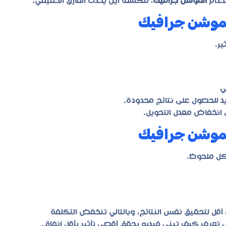
تخدام
الموشن جرافيك
، لنكشف أين يحدث الفارق الحقيقي.
الموشن جرافيك
ير.
ي
د للحصول على نتائج محدودة.
إلى انخفاض معدل التحويل.
 الموشن جرافيك
بشكل ملحوظ.
 أقل لتحقيق نفس النتائج، وبالتالي تنخفض التكلفة
 تعرف كيف تبني فيديو يحقق أقصى تأثير بأقل إنفاق.