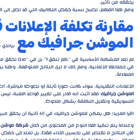
يحققه من تأثير.
ومع هذا الفهم، تصبح نسبة خفض التكاليف التي قد تصل إلى 40% نتيجة منطقية… وليست مجرد رقم!
مقارنة تكلفة الإعلانات
الموشن جرافيك مع
براندي 
لم تعد المشكلة الأساسية في “كم تنفق؟” بل في “ماذا تحقق م
في حملاتها الإعلانية، ومع ذلك لا ترى النتائج المتوقعة. وهنا ي
المعادلة.
الإعلانات التقليدية، سواء كانت صورًا ثابتة أو نصوصًا مباشرة، أص
الموشن جرافيك
فقد أثبت أنه قادر على تغيير قواعد اللعبة، ليس
التسويقية وتقليل التكلفة بشكل ملحوظ.
اقرا المزيد:
هل يمكن للموشن جرافيك في 60 ثانية أن يحقق مبيعات مضاعفة؟
وعندما يتم تنفيذ هذا النوع من المحتوى من خلال
شركة موشن ج
فإن النتائج لا تقتصر على تحسين الأداء فقط، بل تمتد إلى خفض 