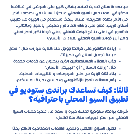
عيادات الأسنان تحديدًا تعتمد بشكل كبير على المرضى في نطاقها
الجغرافي، مما يجعل
السيو المحلي
عنصرًا أساسيًا في نجاحها. فكر
في الأمر بهذه الطريقة: عندما يبحث مستخدم في الجيزة عن
طبيب
أسنان قريب
، فهو على وشك اتخاذ قرار حقيقي بالحجز. وبالتالي،
الظهور في أعلى نتائج
البحث المحلي
يعني فرصًا أكبر لحجز فعلي.
ومن أبرز فوائد
السيو المحلي
لعيادات الأسنان:
زيادة الظهور على خرائط جوجل
عند كتابة عبارات مثل “أفضل
عيادة تجميل أسنان في الجيزة”.
جذب العملاء المستهدفين
الذين يبحثون عن خدمات محددة
مثل “زراعة الأسنان” أو “تبييض الأسنان”.
بناء ثقة قوية
من خلال المراجعات والتقييمات المحلية.
رفع معدلات الحجز الإلكتروني
وتحسين تجربة المستخدم.
ثالثًا: كيف تساعدك براندى ستوديو في
تطبيق السيو المحلي باحترافية؟
شركة
براندى ستوديو
تمتلك خبرة واسعة في تنفيذ حملات
السيو
المحلي
عبر استراتيجيات متكاملة تشمل:
تحليل السوق المحلي
وتحديد الكلمات المفتاحية الأكثر بحثًا