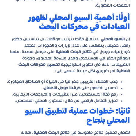
الصفحات العضوية.
أولًا: أهمية السيو المحلي لظهور
العيادات في محركات البحث
إن
السيو المحلي
لا يتعلق فقط بترتيب موقعك، بل بتأسيس حضور
رقمي حقيقي ينعكس على عدد الزيارات والحجوزات. تعتمد
خوارزميات جوجل في
نتائج البحث المحلية
على عوامل محددة، منها
الموقع الجغرافي للمستخدم، ومدى ملاءمة المحتوى، وجودة
التقييمات. لذلك فإن تطوير استراتيجية
تحسين محركات البحث
المحلية
أمر ضروري لكل عيادة تسعى إلى:
جذب العملاء القريبين جغرافيًا في الجيزة أو المناطق المجاورة.
تحسين الظهور على
خرائط جوجل للأعمال
.
رفع ثقة المستخدمين عبر التقييمات والمراجعات الإيجابية.
تعزيز التفاعل الرقمي من خلال المحتوى المحلي المخصص.
ثانيًا: خطوات عملية لتطبيق السيو
المحلي بنجاح
لضمان تحقيق نتائج ملموسة في
نتائج البحث المحلية
، هناك