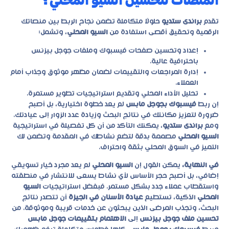
المنصات لتحسين السيو المحلي؟
تقدم
براندى ستديو
حلولًا متكاملة تضمن نجاح الربط بين منصاتك
الرقمية وتحقيق أقصى استفادة من
السيو المحلي
، وتشمل:
إعداد وتحسين صفحات فيسبوك وملفات جوجل بيزنس
باحترافية عالية.
إدارة المراجعات والتقييمات لضمان مظهر موثوق وجذاب أمام
العملاء.
تحليل الأداء المحلي وتقديم استراتيجيات تطوير مستمرة.
إن ربط
فيسبوك بجوجل مابس
لم يعد خطوة اختيارية، بل أصبح
ضرورة لتعزيز مكانتك في نتائج البحث وزيادة عدد الزوار إلى عيادتك.
ومع
براندى ستديو
، يمكنك التأكد من أن كل تفصيلة في استراتيجية
السيو المحلي
مصممة بدقة لتضع نشاطك في المقدمة وتضمن لك
التميز في السوق المحلي بثقة واحتراف.
في النهاية،
يمكن القول إن
السيو المحلي
لم يعد مجرد خيار تسويقي
إضافي، بل أصبح حجر الأساس لأي نشاط يسعى للانتشار في منطقته
واستقطاب عملاء جدد بشكل مستمر. فبفضل استراتيجيات
السيو
المحلي
الذكية، تستطيع
عيادة الأسنان في الجيزة
أن تتصدر نتائج
البحث، وتجذب المرضى الذين يبحثون عن خدمات قريبة وموثوقة. من
تحسين ملف جوجل بيزنس
إلى
الاهتمام بتقييمات جوجل مابس