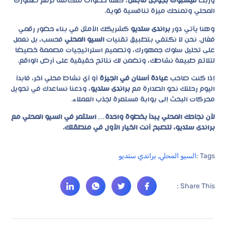
وربط
فيسبوك بجوجل مابس
، كلها خطوات متكاملة ترفع ظهورك
المحلي وتمنحك ميزة تنافسية قوية.
وهنا يأتي دور
براندى ستديو
كشريكك الأمثل في بناء حضور رقمي
فعّال. نحن لا نكتفي بتطبيق تقنيات
السيو المحلي
فحسب، بل نعمل
على تحليل سلوك جمهورك، وتصميم استراتيجيات مصممة خصيصًا
لتلائم طبيعة نشاطك، وتضمن لك نتائج حقيقية على أرض الواقع.
إذا كنت صاحب
عيادة أسنان في الجيزة
أو أي نشاط محلي آخر، فابدأ
اليوم رحلتك نحو الصدارة مع
براندى ستديو
، ودعنا نساعدك في تحويل
محركات البحث إلى بوابة مستمرة لجذب العملاء.
لأن نجاحك المحلي يبدأ بخطوة واحدة… استثمر في السيو المحلي مع
براندى ستديو، لتصبح أنت الخيار الأول في منطقتك.
Tags :
السيو المحلي
,
براندي ستديو
Share This :