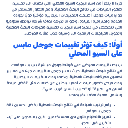
جزءًا لا يتجزأ من استراتيجية
السيو المحلي
التي تهدف إلى تحسين
ظهور العيادات في
نتائج البحث المحلية
. ومع التطور المستمر في
خوارزميات جوجل، أصبحت التقييمات الإيجابية مؤشرًا قويًا لجودة
الخدمة واحترافية العيادة، وهو ما تدركه تمامًا شركة
براندى ستوديو
التي تتخصص في تنفيذ استراتيجيات
تحسين محركات البحث المحلية
وتحويل المراجعات الرقمية إلى وسيلة جذب فعّالة للمرضى.
أولًا: كيف تؤثر تقييمات جوجل مابس
على السيو المحلي
ترتبط تقييمات المرضى على
خرائط جوجل
مباشرة بترتيب موقعك
في
نتائج البحث المحلية
، حيث تعتبر جوجل التقييمات جزءًا من معايير
تحسين محركات البحث المحلية
. وكلما زادت التقييمات الإيجابية
زادت فرص ظهور عيادتك أمام الباحثين عن خدمات مثل “أفضل عيادة
أسنان في الجيزة” أو “طبيب أسنان قريب مني”.
وتشمل أهمية هذه التقييمات:
رفع ترتيب العيادة في نتائج البحث المحلية
بفضل تحسين ثقة
جوجل بالموقع.
تعزيز الانطباع الأول
لدى المستخدمين الذين يعتمدون على آراء
الآخرين قبل الحجز.