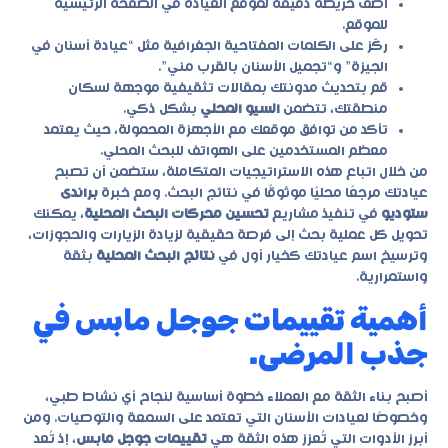
أضف خريطة دقيقة لموقع العيادة في الصفحة الرئيسية
للموقع.
ركّز على الكلمات المفتاحية الجغرافية مثل “عيادة أسنان في
الجيزة” و“تجميل الأسنان بالقرب مني”.
قم بتحديث مدونتك بمقالات تثقيفية موجهة لسكان
منطقتك، تتضمن
السيو المحلي
بشكل ذكي.
تأكد من توافق موقعك مع الأجهزة المحمولة، حيث يعتمد
معظم المستخدمين على الهواتف للبحث المحلي.
من خلال اتباع هذه الاستراتيجيات المتكاملة، ستضمن أن تصبح
عيادتك مرجعًا محليًا موثوقًا في نتائج البحث. ومع خبرة
براندى
ستوديو
في تنفيذ مشاريع
تحسين محركات البحث المحلية
، يمكنك
تحويل كل عملية بحث إلى فرصة حقيقية لزيادة الزيارات والحجوزات،
وترسيخ اسم عيادتك كخيار أول في
نتائج البحث المحلية
بثقة
واستمرارية.
أهمية تقييمات جوجل مابس في
جذب المرضى.
أصبح بناء الثقة مع العملاء خطوة أساسية لنجاح أي نشاط طبي،
وخصوصًا لعيادات الأسنان التي تعتمد على السمعة والتوصيات. ومن
أبرز الأدوات التي تُعزز هذه الثقة هي
تقييمات جوجل مابس
، إذ تُعد