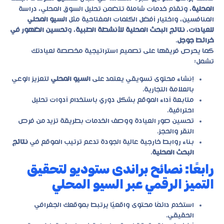
المحلية
، وتقدّم خدمات شاملة تتضمن تحليل السوق المحلي، دراسة
المنافسين، واختيار أفضل الكلمات المفتاحية مثل
السيو المحلي
للعيادات
،
نتائج البحث المحلية للأنشطة الطبية
، و
تحسين الظهور في
خرائط جوجل
.
كما يحرص فريقها على تصميم استراتيجية مخصصة لعيادتك
تشمل:
إنشاء محتوى تسويقي يعتمد على
السيو المحلي
لتعزيز الوعي
بالعلامة التجارية.
متابعة أداء الموقع بشكل دوري باستخدام أدوات تحليل
احترافية.
تحسين صور العيادة ووصف الخدمات بطريقة تزيد من فرص
النقر والحجز.
بناء روابط خارجية عالية الجودة تدعم ترتيب الموقع في
نتائج
البحث المحلية
.
رابعًا: نصائح براندى ستوديو لتحقيق
التميز الرقمي عبر السيو المحلي
استخدم دائمًا محتوى واقعيًّا يرتبط بموقعك الجغرافي
الحقيقي.