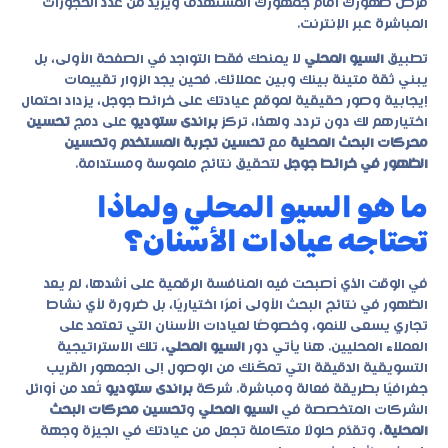
فرص ظهورك أمام جمهورك المستهدف ويزيد من عدد الحجوزات
المباشرة عبر الإنترنت.
تطبيق
السيو المحلي
لا يمنحك فقط التواجد في الصفحة الأولى، بل
يبني ثقة متينة بينك وبين عملائك. فحين يجد الزوار تقييمات
إيجابية وصور حقيقية لموقع عيادتك على خرائط جوجل، يزداد احتمال
اختيارهم لك دون تردد. ولهذا، تركز
براندى ستوديو
على دمج
تحسين
محركات البحث المحلية
مع
تحسين تجربة المستخدم
و
تحسين
الظهور في خرائط جوجل
لتحقيق نتائج ملموسة ومستدامة.
ما هو السيو المحلي ولماذا
تحتاجه عيادات الأسنان؟
في الوقت الذي أصبحت فيه المنافسة الرقمية على أشدها، لم يعد
الظهور في نتائج البحث الأولى أمرًا اختياريًا، بل ضرورة لأي نشاط
تجاري يسعى للنمو، وخصوصًا لعيادات الأسنان التي تعتمد على
العملاء المحليين. هنا يأتي دور
السيو المحلي
، تلك الاستراتيجية
التسويقية الدقيقة التي تمكّنك من الوصول إلى الجمهور القريب
جغرافيًا بطريقة فعالة ومباشرة. شركة
براندى ستوديو
تُعد من أوائل
الشركات المتخصصة في
السيو المحلي
و
تحسين محركات البحث
المحلية
، وتقدّم حلولًا متكاملة تجعل من عيادتك في الجيزة وجهة