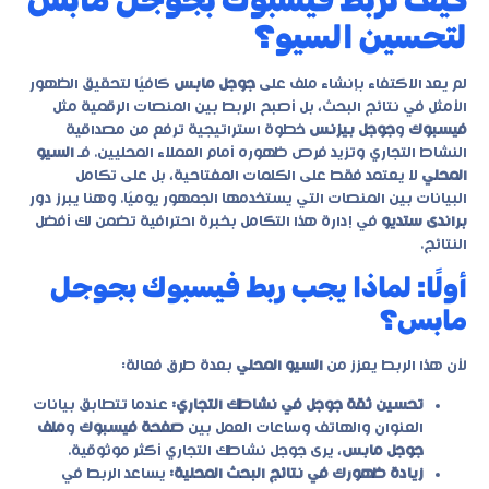
لتحسين السيو؟
لم يعد الاكتفاء بإنشاء ملف على
جوجل مابس
كافيًا لتحقيق الظهور
الأمثل في نتائج البحث، بل أصبح الربط بين المنصات الرقمية مثل
فيسبوك
و
جوجل بيزنس
خطوة استراتيجية ترفع من مصداقية
النشاط التجاري وتزيد فرص ظهوره أمام العملاء المحليين. فـ
السيو
المحلي
لا يعتمد فقط على الكلمات المفتاحية، بل على تكامل
البيانات بين المنصات التي يستخدمها الجمهور يوميًا. وهنا يبرز دور
براندى ستديو
في إدارة هذا التكامل بخبرة احترافية تضمن لك أفضل
النتائج.
أولًا: لماذا يجب ربط فيسبوك بجوجل
مابس؟
لأن هذا الربط يعزز من
السيو المحلي
بعدة طرق فعالة:
تحسين ثقة جوجل في نشاطك التجاري:
عندما تتطابق بيانات
العنوان والهاتف وساعات العمل بين
صفحة فيسبوك
و
ملف
جوجل مابس
، يرى جوجل نشاطك التجاري أكثر موثوقية.
زيادة ظهورك في نتائج البحث المحلية:
يساعد الربط في