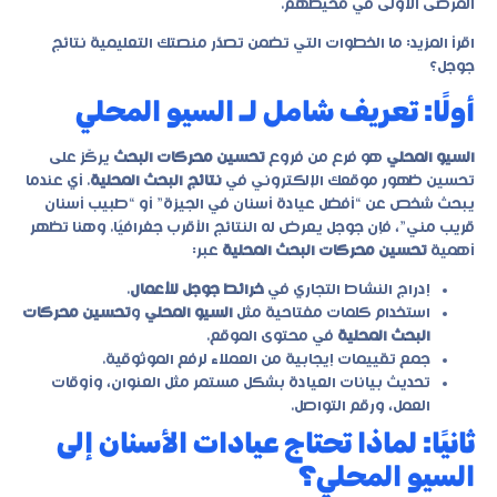
المرضى الأولى في محيطهم.
اقرأ المزيد:
ما الخطوات التي تضمن تصدّر منصتك التعليمية نتائج
جوجل؟
أولًا: تعريف شامل لـ السيو المحلي
السيو المحلي
هو فرع من فروع
تحسين محركات البحث
يركّز على
تحسين ظهور موقعك الإلكتروني في
نتائج البحث المحلية
. أي عندما
يبحث شخص عن “أفضل عيادة أسنان في الجيزة” أو “طبيب أسنان
قريب مني”، فإن جوجل يعرض له النتائج الأقرب جغرافيًا. وهنا تظهر
أهمية
تحسين محركات البحث المحلية
عبر:
إدراج النشاط التجاري في
خرائط جوجل للأعمال
.
استخدام كلمات مفتاحية مثل
السيو المحلي
و
تحسين محركات
البحث المحلية
في محتوى الموقع.
جمع تقييمات إيجابية من العملاء لرفع الموثوقية.
تحديث بيانات العيادة بشكل مستمر مثل العنوان، وأوقات
العمل، ورقم التواصل.
ثانيًا: لماذا تحتاج عيادات الأسنان إلى
السيو المحلي؟