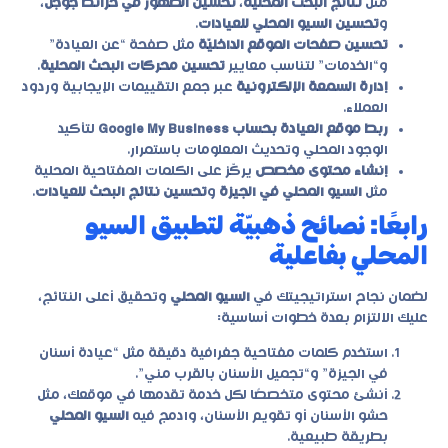
مثل
نتائج البحث المحلية
،
تحسين الظهور في خرائط جوجل
،
و
تحسين السيو المحلي للعيادات
.
تحسين صفحات الموقع الداخليّة
مثل صفحة “عن العيادة”
و“الخدمات” لتناسب معايير
تحسين محركات البحث المحلية
.
إدارة السمعة الإلكترونية
عبر جمع التقييمات الإيجابية وردود
العملاء.
ربط موقع العيادة بحساب Google My Business
لتأكيد
الوجود المحلي وتحديث المعلومات باستمرار.
إنشاء محتوى مخصص
يركّز على الكلمات المفتاحية المحلية
مثل
السيو المحلي في الجيزة
و
تحسين نتائج البحث للعيادات
.
رابعًا: نصائح ذهبيّة لتطبيق السيو
المحلي بفاعلية
لضمان نجاح استراتيجيتك في
السيو المحلي
وتحقيق أعلى النتائج،
عليك الالتزام بعدة خطوات أساسية:
استخدم كلمات مفتاحية جغرافية دقيقة مثل “عيادة أسنان
في الجيزة” و“تجميل الأسنان بالقرب مني”.
أنشئ محتوى متخصصًا لكل خدمة تقدمها في موقعك، مثل
حشو الأسنان أو تقويم الأسنان، وادمج فيه
السيو المحلي
بطريقة طبيعية.