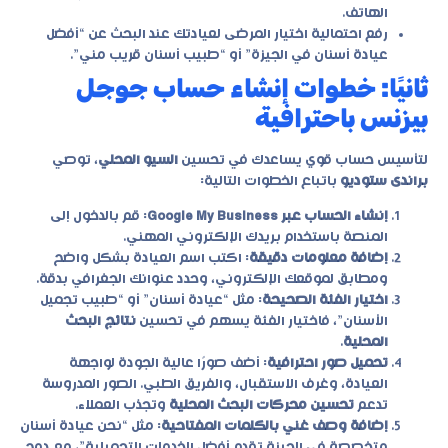
الهاتف.
رفع احتمالية اختيار المرضى لعيادتك عند البحث عن “أفضل
عيادة أسنان في الجيزة” أو “طبيب أسنان قريب مني”.
ثانيًا: خطوات إنشاء حساب جوجل
بيزنس باحترافية
لتأسيس حساب قوي يساعدك في تحسين
السيو المحلي
، توصي
براندى ستوديو
باتباع الخطوات التالية:
إنشاء الحساب عبر Google My Business
: قم بالدخول إلى
المنصة باستخدام بريدك الإلكتروني المهني.
إضافة معلومات دقيقة
: اكتب اسم العيادة بشكل واضح
ومطابق لموقعك الإلكتروني، وحدد عنوانك الجغرافي بدقة.
اختيار الفئة الصحيحة
: مثل “عيادة أسنان” أو “طبيب تجميل
الأسنان”، فاختيار الفئة يسهم في تحسين
نتائج البحث
المحلية
.
تحميل صور احترافية
: أضف صورًا عالية الجودة لواجهة
العيادة، وغرف الاستقبال، والفريق الطبي. الصور المدروسة
تدعم
تحسين محركات البحث المحلية
وتجذب العملاء.
إضافة وصف غني بالكلمات المفتاحية
: مثل “نحن عيادة أسنان
متخصصة في الجيزة تقدم أفضل الخدمات التجميلية”، مع دمج