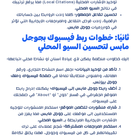
توحيد الإشارات المحلية (Local Citations) مما يرفع ترتيبك
في نتائج
السيو المحلي
.
تحسين تفاعل الجمهور:
كلما زادت الروابط بين حساباتك
الرقمية، زادت فرص التفاعل والمراجعات الإيجابية التي تؤثر
في خوارزميات
جوجل مابس
.
ثانيًا: خطوات ربط فيسبوك بجوجل
مابس لتحسين السيو المحلي
إليك خطوات منظمة يمكن لأي عيادة أسنان أو نشاط محلي اتباعها:
تأكد من توحيد البيانات:
اجعل اسم النشاط التجاري، ورقم
الهاتف، والعنوان متطابقًا تمامًا في
صفحة فيسبوك
و
ملف
جوجل بيزنس
.
أضف رابط جوجل مابس إلى فيسبوك:
يمكنك إدراج رابط
الموقع الجغرافي في قسم “حول” أو “About” في صفحتك
على فيسبوك.
شارك منشورات تتضمن الموقع:
استخدم المنشورات لتوجيه
المستخدمين إلى موقعك على
جوجل مابس
مما يعزز من
الإشارات الإيجابية المرتبطة بـ
السيو المحلي
.
استخدم المراجعات المشتركة:
شجع عملاءك على ترك
تقييماتهم في كل من فيسبوك وجوجل، فهذا يخلق تكاملًا