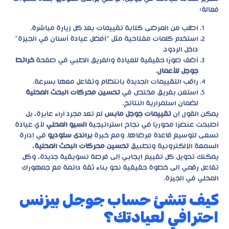
فعالة:
اطلب من المرضى كتابة تقييمات بعد كل زيارة مباشرة.
استخدم كلمات مفتاحية مثل “أفضل عيادة أسنان في الجيزة”
داخل الردود.
أضف صورًا حقيقية للعيادة والفريق الطبي في صفحة
خرائط
جوجل للأعمال
.
راقب التقييمات الجديدة بانتظام وتفاعل معها بسرعة.
استعن بفريق مختص في
تحسين محركات البحث المحلية
لضمان استمرارية النتائج.
يمكن القول إن
تقييمات جوجل مابس
لم تعد مجرد آراء عابرة، بل
أصبحت عنصرًا محوريًا في نجاح استراتيجية
السيو المحلي
لأي عيادة
تسعى لتوسيع قاعدة مرضاها. ومع خبرة
براندى ستوديو
في إدارة
السمعة الإلكترونية وتطبيق
تحسين محركات البحث المحلية
،
يمكنك تحويل كل تقييم إيجابي إلى فرصة تسويقية جديدة، وكل
تفاعل رقمي إلى خطوة حقيقية نحو بناء ثقة دائمة مع جمهورك
المحلي في الجيزة.
كيف تنشئ حساب جوجل بيزنس
احترافي لعيادتك؟