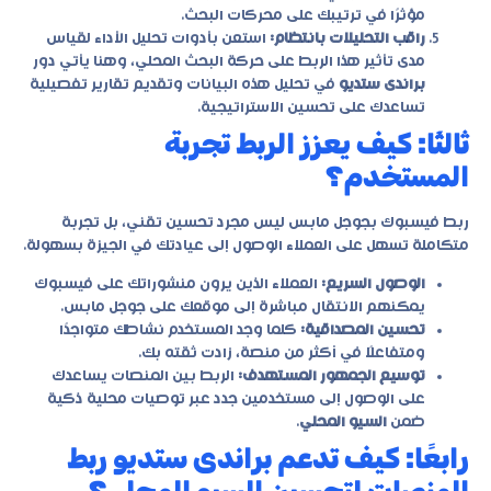
مؤثرًا في ترتيبك على محركات البحث.
راقب التحليلات بانتظام:
استعن بأدوات تحليل الأداء لقياس
مدى تأثير هذا الربط على حركة البحث المحلي، وهنا يأتي دور
براندى ستديو
في تحليل هذه البيانات وتقديم تقارير تفصيلية
تساعدك على تحسين الاستراتيجية.
ثالثًا: كيف يعزز الربط تجربة
المستخدم؟
ربط فيسبوك بجوجل مابس ليس مجرد تحسين تقني، بل تجربة
متكاملة تسهل على العملاء الوصول إلى عيادتك في الجيزة بسهولة.
الوصول السريع:
العملاء الذين يرون منشوراتك على فيسبوك
يمكنهم الانتقال مباشرة إلى موقعك على جوجل مابس.
تحسين المصداقية:
كلما وجد المستخدم نشاطك متواجدًا
ومتفاعلًا في أكثر من منصة، زادت ثقته بك.
توسيع الجمهور المستهدف:
الربط بين المنصات يساعدك
على الوصول إلى مستخدمين جدد عبر توصيات محلية ذكية
ضمن
السيو المحلي
.
رابعًا: كيف تدعم براندى ستديو ربط