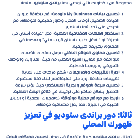
مجموعة من الخطوات التي توصي بها
براندى ستوديو
، منها:
تحسين بيانات Google My Business
: قم بإضافة عنوان
العيادة الصحيح، أوقات العمل، وصور حقيقية لموقعك، مع
الحرص على تحديثها باستمرار.
استخدام الكلمات المفتاحية المحلية
: مثل “عيادة أسنان في
الجيزة” أو “أفضل طبيب أسنان قريب مني” ودمجها في
المحتوى بطريقة طبيعية.
تحسين محتوى الموقع الداخلي
: اجعل صفحات الخدمات
متوافقة مع معايير
السيو المحلي
من حيث العناوين والوصف
التعريفي والروابط الداخلية.
إدارة التقييمات والمراجعات
: شجّع مرضاك على كتابة
تقييمات صادقة، ورد على تعليقاتهم لبناء ثقة مستمرة.
تحسين سرعة الموقع وتجربة المستخدم
: حيث تؤثر سرعة
التحميل بشكل مباشر على ترتيبك في
نتائج البحث المحلية
.
الربط مع مواقع محلية موثوقة
: كالمجلات الصحية أو الدلائل
الطبية في الجيزة، مما يعزز مصداقية موقعك.
ثالثًا: دور براندى ستوديو في تعزيز
ظهورك المحلي
تمتلك
براندى ستوديو
خبرة متقدمة في مجال
تحسين محركات البحث