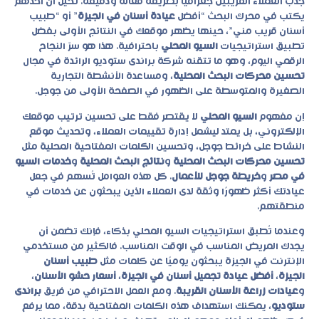
جذب العملاء القريبين جغرافيًا بطريقة فعّالة ودقيقة. تخيّل أن أحدهم
يكتب في محرك البحث “أفضل
عيادة أسنان في الجيزة
” أو “طبيب
أسنان قريب مني”، حينها يظهر موقعك في النتائج الأولى بفضل
تطبيق استراتيجيات
السيو المحلي
باحترافية. هذا هو سرّ النجاح
الرقمي اليوم، وهو ما تتقنه شركة
براندى ستوديو
الرائدة في مجال
تحسين محركات البحث المحلية
، ومساعدة الأنشطة التجارية
الصغيرة والمتوسطة على الظهور في الصفحة الأولى من جوجل.
إن مفهوم
السيو المحلي
لا يقتصر فقط على تحسين ترتيب موقعك
الإلكتروني، بل يمتد ليشمل إدارة تقييمات العملاء، وتحديث موقع
النشاط على خرائط جوجل، وتحسين الكلمات المفتاحية المحلية مثل
تحسين محركات البحث المحلية
و
نتائج البحث المحلية
و
خدمات السيو
في مصر
و
خريطة جوجل للأعمال
. كل هذه العوامل تُسهم في جعل
عيادتك أكثر ظهورًا وثقة لدى العملاء الذين يبحثون عن خدمات في
منطقتهم.
وعندما تُطبق استراتيجيات
السيو المحلي
بذكاء، فإنك تضمن أن
يجدك المريض المناسب في الوقت المناسب. فالكثير من مستخدمي
الإنترنت في الجيزة يبحثون يوميًا عن كلمات مثل
طبيب أسنان
الجيزة
،
أفضل عيادة تجميل أسنان في الجيزة
،
أسعار حشو الأسنان
،
و
عيادات زراعة الأسنان القريبة
. ومع العمل الاحترافي من فريق
براندى
ستوديو
، يمكنك استهداف هذه الكلمات المفتاحية بدقة، مما يرفع