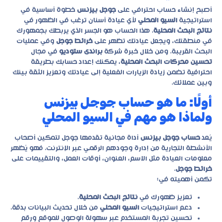
أصبح إنشاء حساب احترافي على
جوجل بيزنس
خطوة أساسية في
استراتيجية
السيو المحلي
لأي عيادة أسنان ترغب في الظهور في
نتائج البحث المحلية
. هذا الحساب هو الجسر الذي يربطك بجمهورك
في منطقتك، ويجعل عيادتك تظهر على
خرائط جوجل
وفي عمليات
البحث القريبة. ومن خلال خبرة شركة
براندى ستوديو
في مجال
تحسين محركات البحث المحلية
، يمكنك إعداد حسابك بطريقة
احترافية تضمن زيادة الزيارات الفعلية إلى عيادتك وتعزيز الثقة بينك
وبين عملائك.
أولًا: ما هو حساب جوجل بيزنس
ولماذا هو مهم في السيو المحلي
يُعد
حساب جوجل بيزنس
أداة مجانية تقدمها جوجل لتمكين أصحاب
الأنشطة التجارية من إدارة وجودهم الرقمي عبر الإنترنت. فهو يُظهر
معلومات العيادة مثل الاسم، العنوان، أوقات العمل، والتقييمات على
خرائط جوجل
.
تكمن أهميته في:
تعزيز ظهورك في
نتائج البحث المحلية
.
دعم استراتيجيات
السيو المحلي
من خلال تحديث البيانات بدقة.
تحسين تجربة المستخدم عبر سهولة الوصول للموقع ورقم