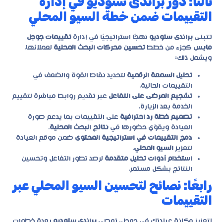
ثالثًا: دور براندى ستوديو في إدارة
التقييمات ضمن خطة السيو المحلي
تتبنى
براندى ستوديو
نهجًا استراتيجيًا في إدارة
تقييمات جوجل
مابس
كجزء من خطط
تحسين محركات البحث المحلية
لعملائها.
ويشمل ذلك:
تحليل السمعة الرقمية
لتحديد نقاط القوة والضعف في
التقييمات الحالية.
تشجيع المرضى على التفاعل
عبر تقديم روابط مباشرة لتقييم
الخدمة بعد الزيارة.
تصميم خطة رد احترافية
على التقييمات بما يدعم صورة
العيادة ويقوّي حضورها في
نتائج البحث المحلية
.
دمج التقييمات في استراتيجية المحتوى
ضمن موقع العيادة
لتعزيز
السيو المحلي
.
استخدام أدوات تحليل متقدمة
لرصد تطور التفاعل وتحسين
النتائج بشكل مستمر.
رابعًا: نصائح لتحسين السيو المحلي عبر
التقييمات
لتعزيز مكانة عيادتك في جوجل، توصي
براندى ستوديو
بعدة خطوات