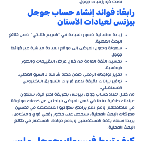
أحدث خوارزميات جوجل.
رابعًا: فوائد إنشاء حساب جوجل
بيزنس لعيادات الأسنان
زيادة احتمالية ظهور العيادة في “المربع الثلاثي” ضمن
نتائج
البحث المحلية
.
سهولة وصول المرضى إلى موقع العيادة مباشرة عبر
خرائط
جوجل
.
تحسين الثقة العامة من خلال عرض التقييمات والصور
الواقعية.
تعزيز تواجدك الرقمي ضمن خطة شاملة لـ
السيو المحلي
.
توفير بيانات دقيقة تدعم قرارات التسويق الإلكتروني
المستقبلي.
من خلال إعداد حساب جوجل بيزنس بطريقة احترافية، ستكون
عيادتك حاضرة دائمًا في ذهن المرضى الباحثين عن خدمات موثوقة
في منطقتهم. ومع دعم
براندى ستوديو
المتخصصة في
تحسين
محركات البحث المحلية
، ستحصل على حضور رقمي قوي ومتكامل،
يربط اسمك بثقة المستخدمين ويدعم نجاحك المستدام في
نتائج
البحث المحلية
.
كيف تربط فيسبوك بجوجل مابس