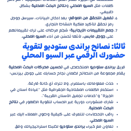
كلمات مثل
السيو المحلي
و
نتائج البحث المحلية
بشكل
طبيعي.
تفعيل التحقق من الموقع
: بعد إدخال البيانات، سيرسل جوجل
رمز تحقق لتأكيد ملكية النشاط التجاري.
جمع التقييمات الإيجابية
: شجّع مرضاك على ترك تقييماتهم
على
جوجل مابس
، لأنّها تُحسّن من أداء
السيو المحلي
.
ثالثًا: نصائح براندى ستوديو لتقوية
حضورك الرقمي عبر السيو المحلي
فريق
براندى ستوديو
المتخصص في
تحسين محركات البحث المحلية
يقدّم مجموعة من النصائح لضمان نجاح حسابك على جوجل بيزنس:
حدّث معلوماتك باستمرار، ولا تترك أي خانة فارغة.
استخدم الكلمات المفتاحية الجغرافية مثل “عيادة أسنان في
الجيزة” و“خدمات تجميل الأسنان القريبة”.
شارك منشورات دورية عبر الحساب لتقوية الظهور في
نتائج
البحث المحلية
.
راقب الإحصاءات لتتعرف على كيفية وصول العملاء إليك عبر
السيو المحلي
.
تعاون مع خبراء
براندى ستوديو
لضبط استراتيجياتك وفق