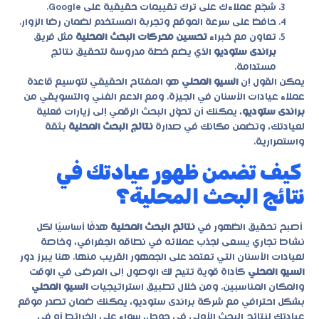
شجّع عملاءك على ترك تقييمات حقيقية على Google.
حافظ على سرعة الموقع وتجربة المستخدم لضمان رضا الزوار.
تعاون مع خبراء
تحسين محركات البحث المحلية
مثل فريق
براندى ستوديو
الذي يضع خطة مدروسة لتحقيق نتائج
مستدامة.
يمكن القول إن
السيو المحلي
هو المفتاح الحقيقي لتوسيع قاعدة
عملاء عيادات الأسنان في الجيزة. ومع الدعم الفني والتسويقي من
براندى ستوديو
، يمكنك أن تحوّل البحث الرقمي إلى زيارات فعلية
لعيادتك، وتضمن مكانك في صدارة
نتائج البحث المحلية
بثقة
واستمرارية.
كيف تضمن ظهور عيادتك في
نتائج البحث المحلية؟
أصبح تحقيق الظهور في
نتائج البحث المحلية
هدفًا أساسيًا لكل
نشاط تجاري يسعى لجذب عملائه في نطاقه الجغرافي، وخاصة
لعيادات الأسنان التي تعتمد على الجمهور القريب منها. هنا يبرز دور
السيو المحلي
كأداة قوية تتيح لك الوصول إلى المرضى في الوقت
والمكان المناسبين. ومن خلال تطبيق استراتيجيات
السيو المحلي
بشكل احترافي مع شركة
براندى ستوديو
، يمكنك ضمان تصدر موقع
عيادتك لنتائج البحث الأولى في جوجل، سواء على الخرائط أو في