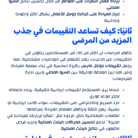
زيادة معدل النقرات على الموقع
من خلال تحسين نتائج
السيو
المحلي
.
إبراز العيادة على خرائط جوجل للأعمال
بشكل أكثر وضوحًا
وجاذبية.
ثانيًا: كيف تساعد التقييمات في جذب
المزيد من المرضى
تُظهر الدراسات أن أكثر من 80% من المستخدمين يثقون في
التقييمات عبر الإنترنت بقدر ثقتهم في التوصيات الشخصية، مما
يجعل
تقييمات جوجل مابس
ركيزة أساسية في بناء سمعة العيادة.
ومن هنا تبرز العلاقة الوثيقة بين
السيو المحلي
وبين إدارة
المراجعات:
عندما يرى المستخدم تقييمات إيجابية حقيقية، يزداد احتماله
لحجز موعد فوري.
الرد السريع والاحترافي على التقييمات، سواء كانت إيجابية أو
سلبية، يعزز الثقة ويُظهر اهتمام العيادة بمرضاها.
الكلمات المفتاحية داخل الردود مثل “شكراً لزيارتك لعيادتنا في
الجيزة” تدعم
تحسين محركات البحث المحلية
وتزيد فرص
الظهور في
نتائج البحث المحلية
.