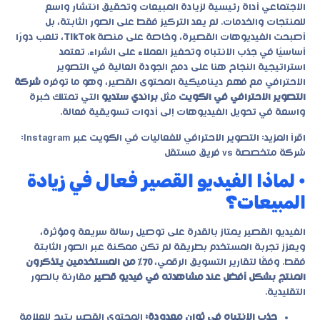
الاجتماعي أداة رئيسية لزيادة المبيعات وتحقيق انتشار واسع
للمنتجات والخدمات. لم يعد التركيز فقط على الصور الثابتة، بل
أصبحت الفيديوهات القصيرة، وخاصة على منصة
TikTok
، تلعب دورًا
أساسيًا في جذب الانتباه وتحفيز العملاء على الشراء. تعتمد
استراتيجية النجاح هنا على دمج الجودة العالية في
التصوير
الاحترافي
مع فهم ديناميكية المحتوى القصير، وهو ما توفره
شركة
التصوير الاحترافي في الكويت
مثل
براندي ستديو
التي تمتلك خبرة
واسعة في تحويل الفيديوهات إلى أدوات تسويقية فعالة.
اقرأ المزيد:
التصوير الاحترافي للفعاليات في الكويت عبر Instagram:
شركة متخصصة vs فريق مستقل
• لماذا الفيديو القصير فعال في زيادة
المبيعات؟
الفيديو القصير يمتاز بالقدرة على توصيل رسالة سريعة ومؤثرة،
ويعزز تجربة المستخدم بطريقة لم تكن ممكنة عبر الصور الثابتة
فقط. وفقًا لتقارير التسويق الرقمي،
70% من المستخدمين يتذكرون
المنتج بشكل أفضل عند مشاهدته في فيديو قصير
مقارنة بالصور
التقليدية.
جذب الانتباه في ثوانٍ معدودة:
المحتوى القصير يتيح للعلامة