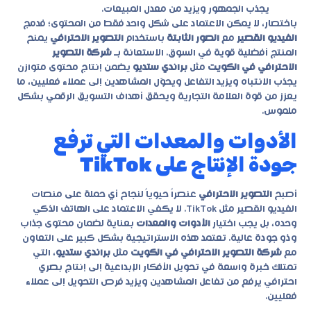
يجذب الجمهور ويزيد من معدل المبيعات.
باختصار، لا يمكن الاعتماد على شكل واحد فقط من المحتوى؛ فدمج
الفيديو القصير
مع
الصور الثابتة
باستخدام
التصوير الاحترافي
يمنح
المنتج أفضلية قوية في السوق. الاستعانة بـ
شركة التصوير
الاحترافي في الكويت
مثل
براندي ستديو
يضمن إنتاج محتوى متوازن
يجذب الانتباه ويزيد التفاعل ويحوّل المشاهدين إلى عملاء فعليين، ما
يعزز من قوة العلامة التجارية ويحقق أهداف التسويق الرقمي بشكل
ملموس.
الأدوات والمعدات التي ترفع
جودة الإنتاج على TikTok
أصبح
التصوير الاحترافي
عنصراً حيوياً لنجاح أي حملة على منصات
الفيديو القصير مثل TikTok. لا يكفي الاعتماد على الهاتف الذكي
وحده، بل يجب اختيار
الأدوات والمعدات
بعناية لضمان محتوى جذاب
وذو جودة عالية. تعتمد هذه الاستراتيجية بشكل كبير على التعاون
مع
شركة التصوير الاحترافي في الكويت
مثل
براندي ستديو
، التي
تمتلك خبرة واسعة في تحويل الأفكار الإبداعية إلى إنتاج بصري
احترافي يرفع من تفاعل المشاهدين ويزيد فرص التحويل إلى عملاء
فعليين.