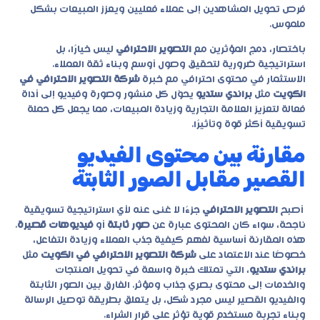
فرص تحويل المشاهدين إلى عملاء فعليين ويعزز المبيعات بشكل
ملموس.
باختصار، دمج المؤثرين مع
التصوير الاحترافي
ليس خيارًا، بل
استراتيجية ضرورية لتحقيق وصول أوسع وبناء ثقة العملاء.
الاستثمار في محتوى احترافي مع خبرة
شركة التصوير الاحترافي في
الكويت
مثل
براندي ستديو
يحوّل كل منشور وصورة وفيديو إلى أداة
فعالة لتعزيز العلامة التجارية وزيادة المبيعات، مما يجعل كل حملة
تسويقية أكثر قوة وتأثيرًا.
مقارنة بين محتوى الفيديو
القصير مقابل الصور الثابتة
أصبح
التصوير الاحترافي
جزءًا لا غنى عنه لأي استراتيجية تسويقية
ناجحة، سواء كان المحتوى عبارة عن
صور ثابتة
أو
فيديوهات قصيرة
.
هذه المقارنة أساسية لفهم كيفية جذب العملاء وزيادة التفاعل،
خصوصًا عند الاعتماد على
شركة التصوير الاحترافي في الكويت
مثل
براندي ستديو
، التي تمتلك خبرة واسعة في تحويل المنتجات
والخدمات إلى محتوى بصري جذاب ومؤثر. الفارق بين الصور الثابتة
والفيديو القصير ليس مجرد شكل، بل يتعلق بطريقة توصيل الرسالة
وبناء تجربة مستخدم قوية تؤثر على قرار الشراء.