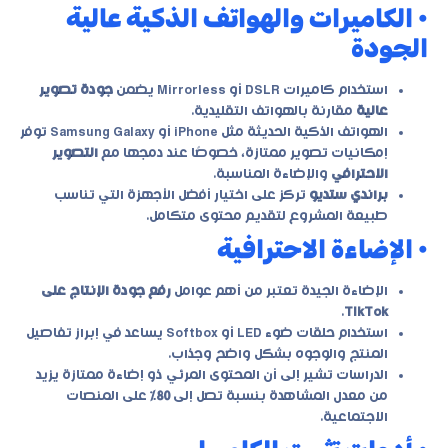
• الكاميرات والهواتف الذكية عالية
الجودة
استخدام كاميرات DSLR أو Mirrorless يضمن
جودة تصوير
عالية
مقارنة بالهواتف التقليدية.
الهواتف الذكية الحديثة مثل iPhone أو Samsung Galaxy توفر
إمكانيات تصوير ممتازة، خصوصًا عند دمجها مع
التصوير
الاحترافي
والإضاءة المناسبة.
براندي ستديو
تركز على اختيار أفضل الأجهزة التي تناسب
طبيعة المشروع لتقديم محتوى متكامل.
• الإضاءة الاحترافية
الإضاءة الجيدة تعتبر من أهم عوامل
رفع جودة الإنتاج على
.
TikTok
استخدام حلقات ضوء LED أو Softbox يساعد في إبراز تفاصيل
المنتج والوجوه بشكل واضح وجذاب.
الدراسات تشير إلى أن المحتوى المرئي ذو إضاءة ممتازة يزيد
من معدل المشاهدة بنسبة تصل إلى
80%
على المنصات
الاجتماعية.