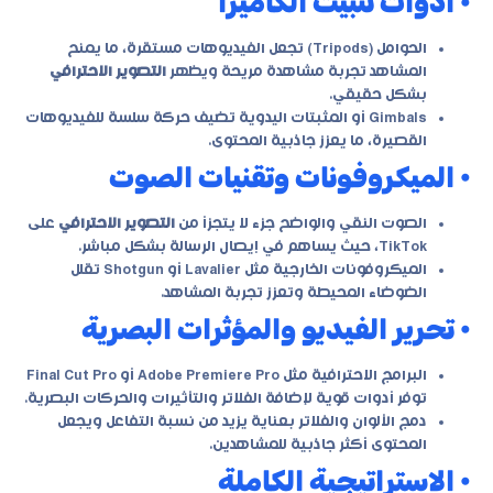
• أدوات تثبيت الكاميرا
الحوامل (Tripods) تجعل الفيديوهات مستقرة، ما يمنح
المشاهد تجربة مشاهدة مريحة ويظهر
التصوير الاحترافي
بشكل حقيقي.
Gimbals أو المثبتات اليدوية تضيف حركة سلسة للفيديوهات
القصيرة، ما يعزز جاذبية المحتوى.
• الميكروفونات وتقنيات الصوت
الصوت النقي والواضح جزء لا يتجزأ من
التصوير الاحترافي
على
TikTok، حيث يساهم في إيصال الرسالة بشكل مباشر.
الميكروفونات الخارجية مثل Lavalier أو Shotgun تقلل
الضوضاء المحيطة وتعزز تجربة المشاهد.
• تحرير الفيديو والمؤثرات البصرية
البرامج الاحترافية مثل Adobe Premiere Pro أو Final Cut Pro
توفر أدوات قوية لإضافة الفلاتر والتأثيرات والحركات البصرية.
دمج الألوان والفلاتر بعناية يزيد من نسبة التفاعل ويجعل
المحتوى أكثر جاذبية للمشاهدين.
• الاستراتيجية الكاملة