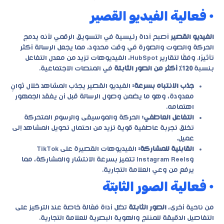
• فعالية الفيديو القصير
الفيديو القصير
أصبح أداة رئيسية في التسويق الرقمي لأنه يدمج
الحركة والصوت والصورة في وقت محدود، مما يجعل الرسالة أكثر
تأثيرًا. وفقًا لتقارير HubSpot، الفيديوهات تزيد من معدل التفاعل
بنسبة
120% أكثر من الصور الثابتة
في المنصات الاجتماعية.
جذب الانتباه بسرعة:
الفيديو القصير يجذب المشاهد خلال ثوانٍ
معدودة، وهو ما يضمن وصول الرسالة قبل أن يفقد الجمهور
اهتمامه.
التفاعل العاطفي:
الحركة والموسيقى والرسوم المتحركة
تخلق تجربة عاطفية قوية تزيد من احتمال تحويل المشاهد إلى
عميل.
القابلية للمشاركة:
الفيديوهات القصيرة على TikTok
وInstagram Reels تتميز بسرعة الانتشار والمشاركة، مما
يرفع من وعي العلامة التجارية.
• فعالية الصور الثابتة
من ناحية أخرى،
الصور الثابتة
تظل أداة فعّالة خاصة عند التركيز على
التفاصيل الدقيقة للمنتج والهوية البصرية للعلامة التجارية.