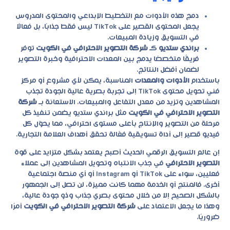
دمج هذه الأدوات مع التخطيط الإبداعي والمحتوى المدروس
يجعل المحتوى القصير على TikTok ليس فقط جذابًا، بل فعالًا
في التسويق وزيادة المبيعات.
براندي ستديو
كـ
شركة التصوير الاحترافي في الكويت
توفر
فريقًا متخصصًا يدمج بين المعدات الاحترافية وخبرة التصوير
لضمان أفضل النتائج.
باستخدام
الأدوات والمعدات
المناسبة، يمكن لأي مشروع أو مركز
فني تحويل محتوى TikTok إلى تجربة بصرية عالية الجودة تجذب
المشاهدين وتزيد من معدل التفاعل والمبيعات. الاستعانة بـ
شركة
التصوير الاحترافي في الكويت
مثل
براندي ستديو
يضمن تنفيذ كل
مرحلة من التصوير والإنتاج بأعلى مستوى احترافي، مما يحوّل كل
فيديو قصير إلى أداة تسويقية فعّالة تحقق أهداف العلامة التجارية.
إن عالم التسويق الرقمي الحديث أصبح يعتمد بشكل متزايد على قوة
التصوير الاحترافي
في جذب الانتباه وتحويل المشاهدين إلى عملاء
فعليين، سواء على TikTok أو Instagram أو أي منصة اجتماعية
أخرى. فالمنتج أو الخدمة مهما كانت مميزة، لن تصل إلى الجمهور
بالشكل الصحيح إلا من خلال محتوى بصري جذاب وذو جودة عالية،
وهذا ما يجعل الاعتماد على
شركة التصوير الاحترافي في الكويت
أمرًا
ضروريًا.