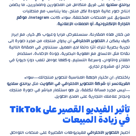
براندي ستديو
على فريق متكامل من المصورين والمحررين، ما يضمن
إنتاج صور عالية الجودة لكل منتج، بما يتناسب مع متطلبات
التسويق عبر المنصات المختلفة، سواء كانت
Instagram، موقع
التجارة الإلكترونية، أو الحملات الإعلانية
.
من خلال هذه المقارنة، سنستعرض مزايا وعيوب كل خيار، مع إبراز
كيف يمكن لـ
التصوير الاحترافي
أن يحوّل منتجك من مجرد صورة إلى
تجربة بصرية تترك أثرًا دائمًا لدى العميل. سنتناول في المقالة التالية
نقاط مثل الاتساق مع الهوية البصرية، جودة الإضاءة، استخدام
الفلاتر والألوان، وسرعة التسليم، وكلها عوامل تلعب دورًا حيويًا في
نجاح أي مشروع تجاري.
باختصار، إن اختيار الجهة المناسبة لتصوير منتجاتك—سواء
الفريلانسر
أو
شركة التصوير الاحترافي في الكويت
مثل
براندي ستديو
—ليس مجرد مسألة تكلفة، بل هو استثمار مباشر في صورة منتجك
ونجاح علامتك التجارية على المدى الطويل.
تأثير الفيديو القصير على TikTok
في زيادة المبيعات
أصبح
التصوير الاحترافي
للفيديوهات القصيرة على منصات التواصل