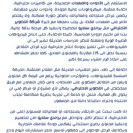
الاستثمار في
الأدوات والمعدات
الصحيحة، من كاميرات احترافية،
إضاءة متقنة، ميكروفونات عالية الجودة، وأدوات تحرير متقدمة،
يضمن عرض منتجاتك وفعالياتك بأفضل صورة ممكنة. ولا يقتصر
الأمر على المعدات فقط، بل يجب دمجها مع خبرة
شركة التصوير
الاحترافي
مثل
براندي ستديو
لتخطيط وتنفيذ كل مرحلة بدقة عالية،
بدءًا من اختيار الزوايا المناسبة، ضبط الإضاءة، حتى إنتاج فيديوهات
قصيرة قوية وملفتة للنظر. الدراسات الحديثة تشير إلى أن
الفيديوهات التي تتميز بجودة إنتاج احترافية تزيد فرص التفاعل
بنسبة تصل إلى
75%
مقارنة بالمحتوى العادي، كما تحفز المشاهد
على اتخاذ قرار الشراء بسرعة أكبر.
إضافة إلى ذلك، دمج التقنيات الحديثة مثل الفلاتر المتقنة، الحركة
السلسة للفيديوهات، والمؤثرات الصوتية يرفع من قيمة كل محتوى
ويعزز من التفاعل العضوي على المنصات. ومن خلال التعاون مع فريق
متخصص في
التصوير الاحترافي
، يمكن لأي مشروع أو مركز فني أن
يحوّل كل فعالية، منتج، أو خدمة إلى تجربة بصرية متكاملة تجذب
الانتباه وتترك انطباعًا دائمًا لدى الجمهور.
إذا كنت تبحث عن الارتقاء بمنتجاتك أو فعالياتك لمستوى أعلى من
الاحترافية، لا تنتظر أكثر، وتواصل مع
براندي ستديو
الآن لتصميم
وتنفيذ محتوى بصري استثنائي يعكس جودة علامتك التجارية
ويضاعف فرص الوصول إلى جمهور أوسع. احجز استشارتك اليوم ودع