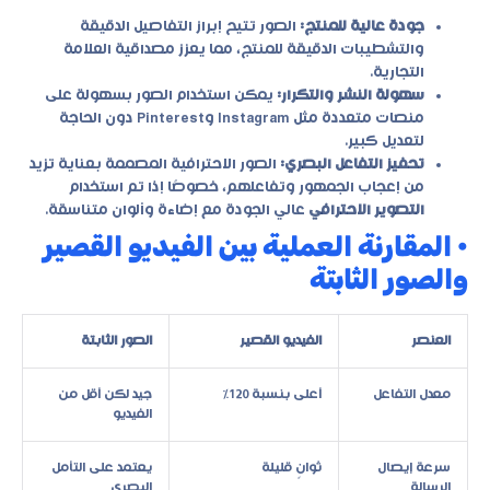
جودة عالية للمنتج:
الصور تتيح إبراز التفاصيل الدقيقة
والتشطيبات الدقيقة للمنتج، مما يعزز مصداقية العلامة
التجارية.
سهولة النشر والتكرار:
يمكن استخدام الصور بسهولة على
منصات متعددة مثل Instagram وPinterest دون الحاجة
لتعديل كبير.
تحفيز التفاعل البصري:
الصور الاحترافية المصممة بعناية تزيد
من إعجاب الجمهور وتفاعلهم، خصوصًا إذا تم استخدام
التصوير الاحترافي
عالي الجودة مع إضاءة وألوان متناسقة.
• المقارنة العملية بين الفيديو القصير
والصور الثابتة
العنصر
الفيديو القصير
الصور الثابتة
معدل التفاعل
أعلى بنسبة 120%
جيد لكن أقل من
الفيديو
سرعة إيصال
ثوانٍ قليلة
يعتمد على التأمل
الرسالة
البصري