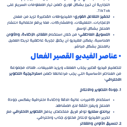
التجارية أن تبرز بشكل فوري ضمن تيار المعلومات السريع على
TikTok.
تحفيز التفاعل الفوري:
الفيديوهات القصيرة تزيد من معدل
الإعجابات، التعليقات، والمشاركات، مما يرفع احتمالية انتشار
المنتج بشكل أوسع.
التسويق العاطفي:
من خلال استخدام
الفلاتر، الإضاءة، والألوان
المناسبة، يمكن للفيديو أن يخلق تجربة عاطفية تربط العميل
بالمنتج بشكل مباشر.
• عناصر الفيديو القصير الفعال
لتصميم فيديو قصير يجذب العملاء ويزيد المبيعات، هناك مجموعة
من العناصر الأساسية التي يجب مراعاتها ضمن
استراتيجية التصوير
الاحترافي
:
1. جودة التصوير والانتاج
استخدام كاميرات عالية الدقة وإضاءة احترافية يعكس جودة
المنتج ويعزز الثقة لدى المشاهد.
براندي ستديو
توفر فريق متخصص يدمج
التصوير الاحترافي
مع
تحرير الفيديو لإنتاج محتوى جذاب واحترافي.
2. تنسيق الألوان والفلاتر