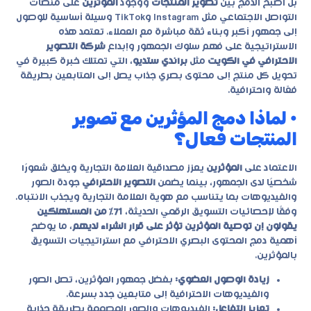
بل أصبح الدمج بين
تصوير المنتجات
ووجود
المؤثرين
على منصات
التواصل الاجتماعي مثل Instagram وTikTok وسيلة أساسية للوصول
إلى جمهور أكبر وبناء ثقة مباشرة مع العملاء. تعتمد هذه
الاستراتيجية على فهم سلوك الجمهور وإبداع
شركة التصوير
الاحترافي في الكويت
مثل
براندي ستديو
، التي تمتلك خبرة كبيرة في
تحويل كل منتج إلى محتوى بصري جذاب يصل إلى المتابعين بطريقة
فعّالة واحترافية.
• لماذا دمج المؤثرين مع تصوير
المنتجات فعال؟
الاعتماد على
المؤثرين
يعزز مصداقية العلامة التجارية ويخلق شعورًا
شخصيًا لدى الجمهور، بينما يضمن
التصوير الاحترافي
جودة الصور
والفيديوهات بما يتناسب مع هوية العلامة التجارية ويجذب الانتباه.
وفقًا لإحصائيات التسويق الرقمي الحديثة،
71% من المستهلكين
يقولون إن توصية المؤثرين تؤثر على قرار الشراء لديهم
، ما يوضح
أهمية دمج المحتوى البصري الاحترافي مع استراتيجيات التسويق
بالمؤثرين.
زيادة الوصول العضوي:
بفضل جمهور المؤثرين، تصل الصور
والفيديوهات الاحترافية إلى متابعين جدد بسرعة.
تعزيز التفاعل:
الفيديوهات والصور المصممة بطريقة جذابة