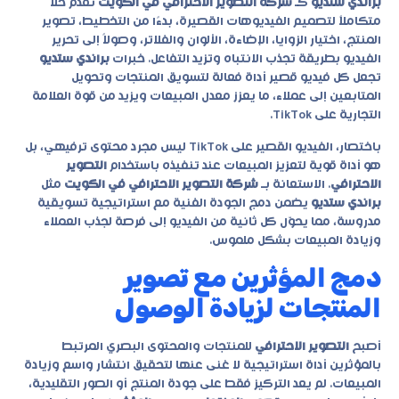
براندي ستديو
كـ
شركة التصوير الاحترافي في الكويت
تقدم حلاً
متكاملاً لتصميم الفيديوهات القصيرة، بدءًا من التخطيط، تصوير
المنتج، اختيار الزوايا، الإضاءة، الألوان والفلاتر، وصولاً إلى تحرير
الفيديو بطريقة تجذب الانتباه وتزيد التفاعل. خبرات
براندي ستديو
تجعل كل فيديو قصير أداة فعالة لتسويق المنتجات وتحويل
المتابعين إلى عملاء، ما يعزز معدل المبيعات ويزيد من قوة العلامة
التجارية على TikTok.
باختصار، الفيديو القصير على TikTok ليس مجرد محتوى ترفيهي، بل
هو أداة قوية لتعزيز المبيعات عند تنفيذه باستخدام
التصوير
الاحترافي
. الاستعانة بـ
شركة التصوير الاحترافي في الكويت
مثل
براندي ستديو
يضمن دمج الجودة الفنية مع استراتيجية تسويقية
مدروسة، مما يحوّل كل ثانية من الفيديو إلى فرصة لجذب العملاء
وزيادة المبيعات بشكل ملموس.
دمج المؤثرين مع تصوير
المنتجات لزيادة الوصول
أصبح
التصوير الاحترافي
للمنتجات والمحتوى البصري المرتبط
بالمؤثرين أداة استراتيجية لا غنى عنها لتحقيق انتشار واسع وزيادة
المبيعات. لم يعد التركيز فقط على جودة المنتج أو الصور التقليدية،