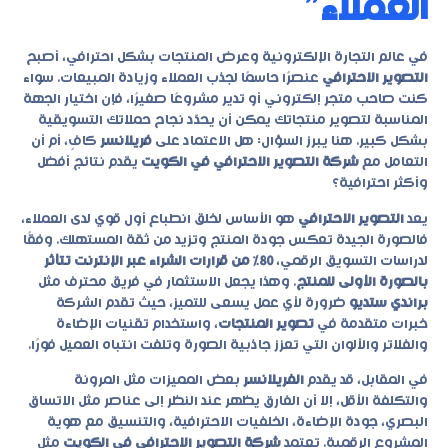
العملاء”
في عالم التجارة الإلكترونية وعرض المنتجات بشكل احترافي، أصبح
التصوير الاحترافي
عنصرًا حاسمًا لجذب العملاء وزيادة المبيعات. سواء
كنت صاحب متجر إلكتروني أو تدير مشروعًا صغيرًا، فإن اختيار الجهة
المناسبة لتصوير منتجاتك يمكن أن يحدّد نجاح حملاتك التسويقية
بشكل كبير. هنا يبرز السؤال: هل الاعتماد على
فريلانسر
كافٍ، أم أن
التعامل مع
شركة التصوير الاحترافي في الكويت
يقدم نتائج أفضل
وأكثر احترافية؟
يعد
التصوير الاحترافي
هو الأساس لخلق انطباع أول قوي لدى العملاء،
فالصورة الجيدة تعكس جودة المنتج وتزيد من ثقة المستهلك. وفقًا
لدراسات التسويق الرقمي،
80% من قرارات الشراء عبر الإنترنت تتأثر
بالصورة الأولى للمنتج
. وهذا يجعل الاستثمار في فريق محترف مثل
براندي ستديو
ضرورة لأي عمل يسعى للتميز، حيث تقدم الشركة
خبرات متقدمة في
تصوير المنتجات
، واستخدام تقنيات الإضاءة
والفلاتر والألوان التي تعزز جاذبية الصورة وتلفت انتباه العميل فورًا.
في المقابل، قد يقدم
الفريلانسر
بعض المميزات مثل المرونة
والتكلفة الأقل، إلا أن الفارق يظهر عند النظر إلى عناصر مثل الاتساق
البصري، جودة الإضاءة، الخلفيات الاحترافية، والتنسيق مع هوية
المشروع الرقمية. تعتمد
شركة التصوير الاحترافي في الكويت
مثل