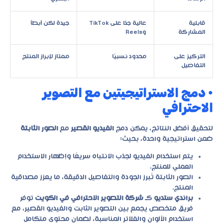
قابلية
عالية جدًا على TikTok
جيدة لكن أبطأ
المشاركة
وReels
التركيز على
محدود نسبيًا
ممتاز لإبراز المنتج
التفاصيل
• دمج الاستراتيجيتين مع التصوير
الاحترافي
لتحقيق أفضل النتائج، يمكن دمج
الفيديو القصير
مع
الصور الثابتة
ضمن استراتيجية واحدة، بحيث:
يتم استخدام الفيديو لجذب الانتباه سريعًا وإظهار الاستخدام
العملي للمنتج.
الصور الثابتة تُبرز الجودة والتفاصيل الدقيقة، ما يعزز مصداقية
المنتج.
براندي ستديو
كـ
شركة التصوير الاحترافي في الكويت
توفر
فريق متخصص يجمع بين التصوير الثابت والفيديو القصير، مع
استخدام الألوان والفلاتر المناسبة، لضمان محتوى متكامل