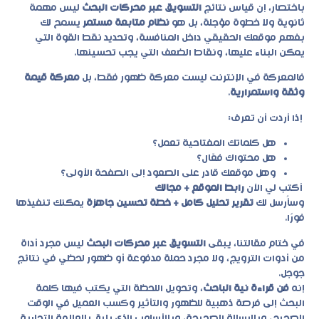
باختصار، إن قياس نتائج
التسويق عبر محركات البحث
ليس مهمة
ثانوية ولا خطوة مؤجلة، بل هو
نظام متابعة مستمر
يسمح لك
بفهم موقعك الحقيقي داخل المنافسة، وتحديد نقط القوة التي
يمكن البناء عليها، ونقاط الضعف التي يجب تحسينها.
فالمعركة في الإنترنت ليست معركة ظهور فقط، بل
معركة قيمة
وثقة واستمرارية
.
إذا أردت أن تعرف:
هل كلماتك المفتاحية تعمل؟
هل محتواك فعّال؟
وهل موقعك قادر على الصعود إلى الصفحة الأولى؟
أكتب لي الآن
رابط الموقع + مجالك
وسأُرسل لك
تقرير تحليل كامل + خطة تحسين جاهزة
يمكنك تنفيذها
فورًا.
في ختام مقالتنا، يبقى
التسويق عبر محركات البحث
ليس مجرد أداة
من أدوات الترويج، ولا مجرد حملة مدفوعة أو ظهور لحظي في نتائج
جوجل.
إنه
فن قراءة نية الباحث
، وتحويل اللحظة التي يكتب فيها كلمة
البحث إلى فرصة ذهبية للظهور والتأثير وكسب العميل في الوقت
الصحيح، وبالرسالة الصحيحة، وبالأسلوب الذي يليق بالعلامة التجارية.