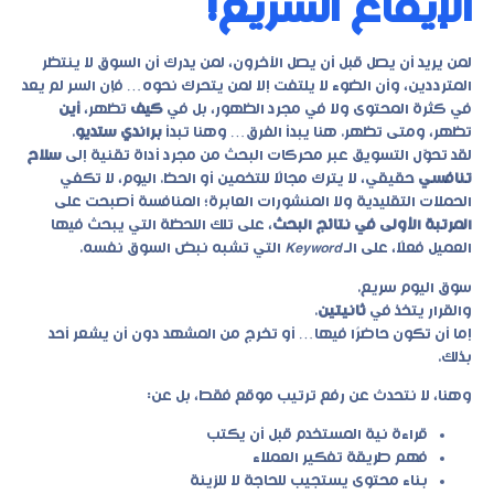
الإيقاع السريع!
لمن يريد أن يصل قبل أن يصل الآخرون، لمن يدرك أن السوق لا ينتظر
المترددين، وأن الضوء لا يلتفت إلا لمن يتحرك نحوه… فإن السر لم يعد
في كثرة المحتوى ولا في مجرد الظهور، بل في
كيف
تظهر،
أين
تظهر، ومتى تظهر. هنا يبدأ الفرق… وهنا تبدأ
براندي ستديو
.
لقد تحوّل
التسويق عبر محركات البحث
من مجرد أداة تقنية إلى
سلاح
تنافسي
حقيقي، لا يترك مجالًا للتخمين أو الحظ. اليوم، لا تكفي
الحملات التقليدية ولا المنشورات العابرة؛ المنافسة أصبحت على
المرتبة الأولى في نتائج البحث
، على تلك اللحظة التي يبحث فيها
العميل فعلًا، على الـ
Keyword
التي تشبه نبض السوق نفسه.
سوق اليوم سريع.
والقرار يتخذ في
ثانيتين
.
إما أن تكون حاضرًا فيها… أو تخرج من المشهد دون أن يشعر أحد
بذلك.
وهنا، لا نتحدث عن رفع ترتيب موقع فقط، بل عن:
قراءة نية المستخدم قبل أن يكتب
فهم طريقة تفكير العملاء
بناء محتوى يستجيب للحاجة لا للزينة