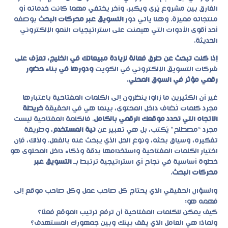
الفارق بين مشروع يُرى ويكبر، وآخر يختفي مهما كانت خدماته أو
منتجاته مميزة. وهنا يأتي دور
التسويق عبر محركات البحث
بوصفه
أحد أقوى الأدوات التي هيمنت على استراتيجيات النمو الإلكتروني
الحديثة.
إذا كنت تبحث عن طرق فعالة لزيادة مبيعاتك في الخليج، تعرّف على
شركات التسويق الإلكتروني في الكويت
ودورها في بناء حضور
رقمي مؤثر في السوق المحلي.
غير أن الكثيرين ما زالوا ينظرون إلى الكلمات المفتاحية باعتبارها
مجرد كلمات تُضاف داخل المحتوى، بينما هي في الحقيقة
خريطة
الاتجاه التي تحدد موقعك الرقمي بالكامل
. فالكلمة المفتاحية ليست
مجرد “مصطلح” يُكتب، بل هي تعبير عن
نية المستخدم
، وطريقة
تفكيره، وسياق بحثه، ونوع الحل الذي يبحث عنه بالفعل. ولذلك، فإن
اختيار الكلمات المفتاحية واستخدامها بدقة وذكاء داخل المحتوى هو
خطوة أساسية في نجاح أي استراتيجية ترتبط بـ
التسويق عبر
محركات البحث
.
والسؤال الحقيقي الذي يحتاج كل صاحب عمل وكل صاحب موقع إلى
فهمه هو:
كيف يمكن للكلمات المفتاحية أن ترفع ترتيب الموقع فعلًا؟
ولماذا هي العامل الذي يقف بينك وبين جمهورك المستهدف؟