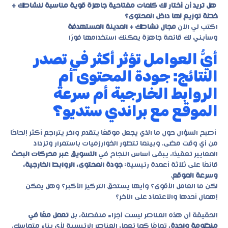
هل تريد أن أختار لك كلمات مفتاحية جاهزة قوية مناسبة لنشاطك +
خطة توزيع لها داخل المحتوى؟
اكتب لي الآن
مجال نشاطك + المدينة المستهدفة
وسأبني لك قائمة جاهزة يمكنك استخدامها فورًا
أيُّ العوامل تؤثر أكثر في تصدر
النتائج: جودة المحتوى أم
الروابط الخارجية أم سرعة
الموقع مع براندي ستديو؟
أصبح السؤال حول ما الذي يجعل موقعًا يتقدم وآخر يتراجع أكثر إلحاحًا
من أي وقت مضى. وبينما تتطور الخوارزميات باستمرار وتزداد
المعايير تعقيدًا، يبقى أساس النجاح في
التسويق عبر محركات البحث
قائمًا على ثلاثة أعمدة رئيسية:
جودة المحتوى، الروابط الخارجية،
وسرعة الموقع
.
لكن ما العامل الأقوى؟ وأيها يستحق التركيز الأكبر؟ وهل يمكن
إهمال أحدها والاعتماد على الآخر؟
الحقيقة أن هذه العناصر ليست أجزاء منفصلة، بل
تعمل معًا في
منظومة واحدة
، تمامًا كما تعمل العناصر الرئيسية لأي بناء متماسك.