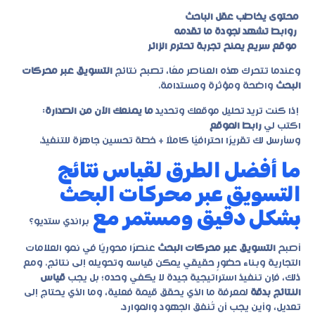
محتوى يخاطب عقل الباحث
روابط تشهد لجودة ما تقدمه
موقع سريع يمنح تجربة تحترم الزائر
وعندما تتحرك هذه العناصر معًا، تصبح نتائج
التسويق عبر محركات
البحث
واضحة ومؤثرة ومستدامة.
إذا كنت تريد تحليل موقعك وتحديد
ما يمنعك الآن من الصدارة
:
اكتب لي
رابط الموقع
وسأرسل لك تقريرًا احترافيًا كاملًا + خطة تحسين جاهزة للتنفيذ.
ما أفضل الطرق لقياس نتائج
التسويق عبر محركات البحث
بشكل دقيق ومستمر مع
براندي ستديو؟
أصبح
التسويق عبر محركات البحث
عنصرًا محوريًا في نمو العلامات
التجارية وبناء حضورٍ حقيقي يمكن قياسه وتحويله إلى نتائج. ومع
ذلك، فإن تنفيذ استراتيجية جيدة لا يكفي وحده؛ بل يجب
قياس
النتائج بدقة
لمعرفة ما الذي يحقق قيمة فعلية، وما الذي يحتاج إلى
تعديل، وأين يجب أن تُنفق الجهود والموارد.