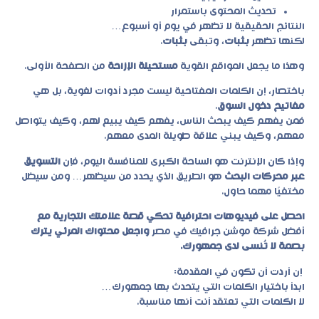
تحديث المحتوى باستمرار
النتائج الحقيقية لا تظهر في يوم أو أسبوع…
لكنها تظهر
بثبات
، وتبقى
بثبات
.
وهذا ما يجعل المواقع القوية
مستحيلة الإزاحة
من الصفحة الأولى.
باختصار، إن الكلمات المفتاحية ليست مجرد أدوات لغوية، بل هي
مفاتيح دخول السوق
.
فمن يفهم كيف يبحث الناس، يفهم كيف يبيع لهم، وكيف يتواصل
معهم، وكيف يبني علاقة طويلة المدى معهم.
وإذا كان الإنترنت هو الساحة الكبرى للمنافسة اليوم، فإن
التسويق
عبر محركات البحث
هو الطريق الذي يحدد من سيظهر… ومن سيظل
مختفيًا مهما حاول.
احصل على فيديوهات احترافية تحكي قصة علامتك التجارية مع
أفضل شركة موشن جرافيك في مصر
واجعل محتواك المرئي يترك
بصمة لا تُنسى لدى جمهورك.
إن أردت أن تكون في المقدمة:
ابدأ باختيار الكلمات التي يتحدث بها جمهورك…
لا الكلمات التي تعتقد أنت أنها مناسبة.