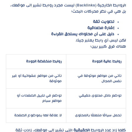
الروابط الخارجية (Backlinks) ليست مجرد روابط تشير إلى موقعك،
بل هي في نظر محركات البحث:
تصويت ثقة
إشارة مصداقية
دليل على أن محتواك يستحق القراءة
لكن ليس أي رابط يعتبر جيدًا.
هناك فرق كبير بين:
روابط عالية الجودة
روابط منخفضة الجودة
تأتي من مواقع موثوقة في
تأتي من مواقع عشوائية أو غير
نفس المجال
موثوقة
توضع داخل محتوى حقيقي
توضع في تذييل الصفحات أو
مواقع سبام
تحمل سياقًا متعلقًا بالمحتوى
لا علاقة لها بموضوع الصفحة
كلما زاد عدد الروابط
الحقيقية
التي تشير إلى موقعك، زادت ثقة