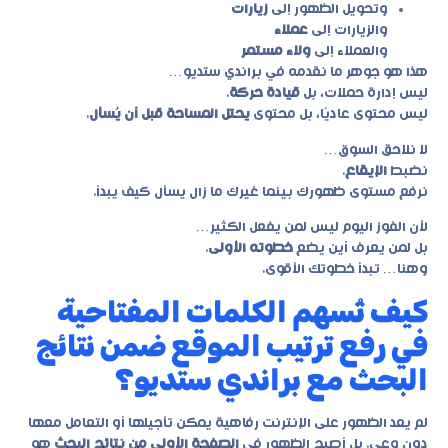
وتحويل الظهور إلى
زيارات
والزيارات إلى
عملاء
والعملاء إلى
ولاء مستمر
هذا هو جوهر ما نقدمه في
براندي ستديو
…
ليس إدارة حملات، بل
قيادة حركة
.
ليس محتوى عاديًا، بل محتوى
يحتل المساحة قبل أن يُسأل
.
لا نلاحق السوق…
نضبط
الإيقاع
.
نرفع مستوى ظهورك بينما غيرك ما زال يسأل كيف يبدأ.
لأن الفوز اليوم ليس لمن يفعل الكثير…
بل لمن يعرف أين يضع
خطوته الأولى
.
وهنا… تبدأ خطوتك الأقوى.
كيف تُسهم الكلمات المفتاحية
في رفع ترتيب الموقع ضمن نتائج
البحث مع براندي ستديو؟
لم يعد الظهور على الإنترنت رفاهية يمكن تأجيلها أو التعامل معها
دون وعي. بل أصبح الظهور في
الصفحة الأولى من نتائج البحث
هو