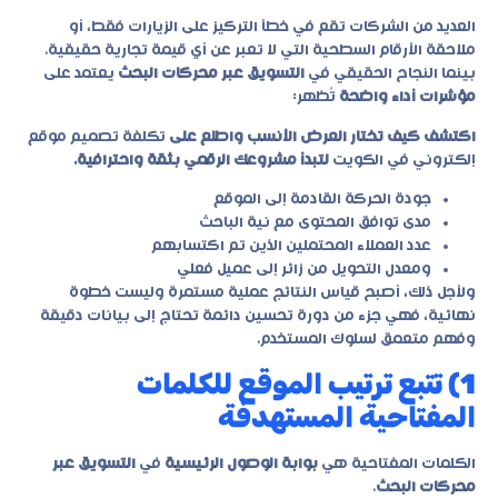
العديد من الشركات تقع في خطأ التركيز على الزيارات فقط، أو
ملاحقة الأرقام السطحية التي لا تعبر عن أي قيمة تجارية حقيقية.
بينما النجاح الحقيقي في
التسويق عبر محركات البحث
يعتمد على
مؤشرات أداء واضحة
تُظهر:
اكتشف كيف تختار العرض الأنسب واطلع على
تكلفة تصميم موقع
إلكتروني في الكويت
لتبدأ مشروعك الرقمي بثقة واحترافية.
جودة الحركة القادمة إلى الموقع
مدى توافق المحتوى مع نية الباحث
عدد العملاء المحتملين الذين تم اكتسابهم
ومعدل التحويل من زائر إلى عميل فعلي
ولأجل ذلك، أصبح قياس النتائج عملية مستمرة وليست خطوة
نهائية، فهي جزء من دورة تحسين دائمة تحتاج إلى بيانات دقيقة
وفهم متعمق لسلوك المستخدم.
1) تتبع ترتيب الموقع للكلمات
المفتاحية المستهدفة
الكلمات المفتاحية هي
بوابة الوصول الرئيسية
في
التسويق عبر
محركات البحث
.