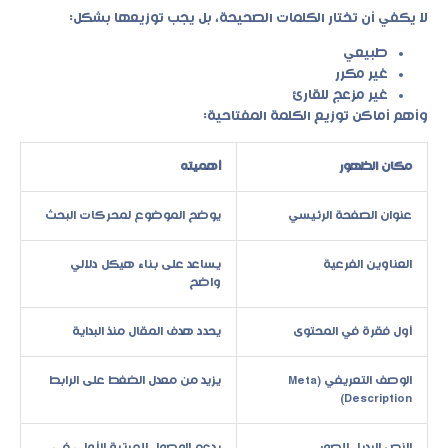
لا يكفي أن تختار الكلمات الصحيحة، بل يجب توزيعها بشكل:
طبيعي
غير مكرر
غير مزعج للقارئ
وأهم أماكن توزيع الكلمة المفتاحية:
مكان الظهور
أهميته
عنوان الصفحة الرئيسي
يوضح الموضوع لمحركات البحث
العناوين الفرعية
يساعد على بناء هيكل دلالي
واضح
أول فقرة في المحتوى
يحدد هدف المقال منذ البداية
الوصف التعريفي (Meta
يزيد من معدل الضغط على الرابط
Description)
النص البديل للصور
يدعم الوصول للمرتبة الأولى في