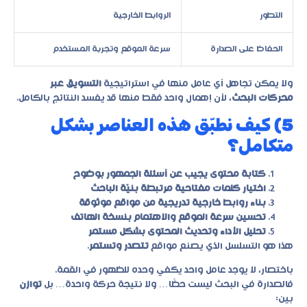
التطور
الروابط الخارجية
الحفاظ على الصدارة
سرعة الموقع وتجربة المستخدم
ولا يمكن تجاهل أي عامل منها في استراتيجية
التسويق عبر
محركات البحث
، لأن إهمال واحد فقط منها قد يفسد النتائج بالكامل.
5) كيف نطبّق هذه العناصر بشكل
متكامل؟
كتابة محتوى يجيب عن أسئلة الجمهور بوضوح
اختيار كلمات مفتاحية مرتبطة بنيّة الباحث
بناء روابط خارجية تدريجية من مواقع موثوقة
تحسين سرعة الموقع والاهتمام بنسخة الهاتف
تحليل الأداء وتحديث المحتوى بشكل مستمر
هذا هو التسلسل الذي يصنع مواقع
تتصدر وتستمر
.
باختصار، لا يوجد عامل واحد يكفي وحده للظهور في القمة.
فالصدارة في البحث ليست حظًا… ولا نتيجة حركة واحدة… بل
توازن
بين: