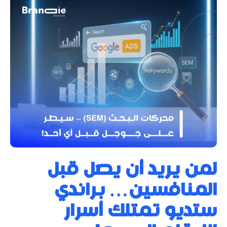
لمن يريد أن يصل قبل
المنافسين… براندي
ستديو تمتلك أسرار