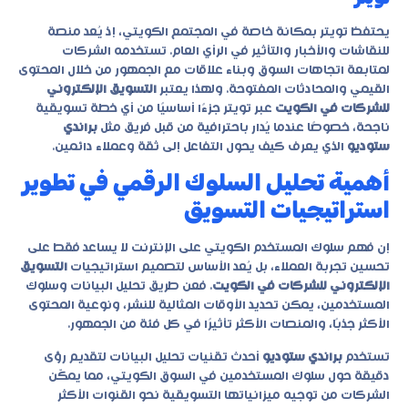
يحتفظ تويتر بمكانة خاصة في المجتمع الكويتي، إذ يُعد منصة
للنقاشات والأخبار والتأثير في الرأي العام. تستخدمه الشركات
لمتابعة اتجاهات السوق وبناء علاقات مع الجمهور من خلال المحتوى
القيمي والمحادثات المفتوحة. ولهذا يعتبر
التسويق الإلكتروني
للشركات في الكويت
عبر تويتر جزءًا أساسيًا من أي خطة تسويقية
ناجحة، خصوصًا عندما يُدار باحترافية من قبل فريق مثل
براندي
ستوديو
الذي يعرف كيف يحول التفاعل إلى ثقة وعملاء دائمين.
أهمية تحليل السلوك الرقمي في تطوير
استراتيجيات التسويق
إن فهم سلوك المستخدم الكويتي على الإنترنت لا يساعد فقط على
تحسين تجربة العملاء، بل يُعد الأساس لتصميم استراتيجيات
التسويق
الإلكتروني للشركات في الكويت
. فعن طريق تحليل البيانات وسلوك
المستخدمين، يمكن تحديد الأوقات المثالية للنشر، ونوعية المحتوى
الأكثر جذبًا، والمنصات الأكثر تأثيرًا في كل فئة من الجمهور.
تستخدم
براندي ستوديو
أحدث تقنيات تحليل البيانات لتقديم رؤى
دقيقة حول سلوك المستخدمين في السوق الكويتي، مما يمكّن
الشركات من توجيه ميزانياتها التسويقية نحو القنوات الأكثر