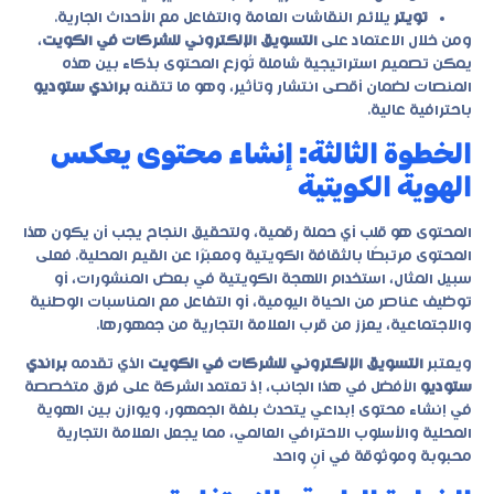
تويتر
يلائم النقاشات العامة والتفاعل مع الأحداث الجارية.
ومن خلال الاعتماد على
التسويق الإلكتروني للشركات في الكويت
،
يمكن تصميم استراتيجية شاملة تُوزع المحتوى بذكاء بين هذه
المنصات لضمان أقصى انتشار وتأثير، وهو ما تتقنه
براندي ستوديو
باحترافية عالية.
الخطوة الثالثة: إنشاء محتوى يعكس
الهوية الكويتية
المحتوى هو قلب أي حملة رقمية، ولتحقيق النجاح يجب أن يكون هذا
المحتوى مرتبطًا بالثقافة الكويتية ومعبّرًا عن القيم المحلية. فعلى
سبيل المثال، استخدام اللهجة الكويتية في بعض المنشورات، أو
توظيف عناصر من الحياة اليومية، أو التفاعل مع المناسبات الوطنية
والاجتماعية، يعزز من قرب العلامة التجارية من جمهورها.
ويعتبر
التسويق الإلكتروني للشركات في الكويت
الذي تقدمه
براندي
ستوديو
الأفضل في هذا الجانب، إذ تعتمد الشركة على فرق متخصصة
في إنشاء محتوى إبداعي يتحدث بلغة الجمهور، ويوازن بين الهوية
المحلية والأسلوب الاحترافي العالمي، مما يجعل العلامة التجارية
محبوبة وموثوقة في آنٍ واحد.