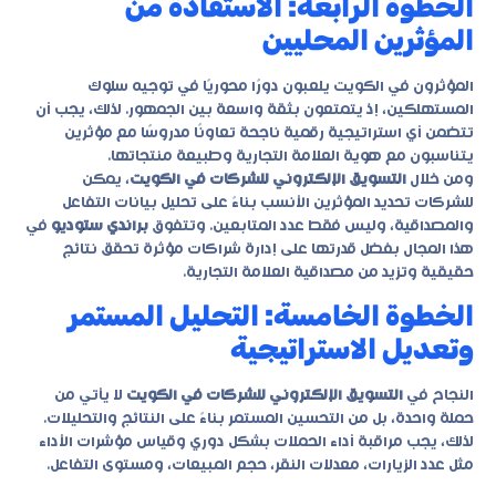
الخطوة الرابعة: الاستفادة من
المؤثرين المحليين
المؤثرون في الكويت يلعبون دورًا محوريًا في توجيه سلوك
المستهلكين، إذ يتمتعون بثقة واسعة بين الجمهور. لذلك، يجب أن
تتضمن أي استراتيجية رقمية ناجحة تعاونًا مدروسًا مع مؤثرين
يتناسبون مع هوية العلامة التجارية وطبيعة منتجاتها.
ومن خلال
التسويق الإلكتروني للشركات في الكويت
، يمكن
للشركات تحديد المؤثرين الأنسب بناءً على تحليل بيانات التفاعل
والمصداقية، وليس فقط عدد المتابعين. وتتفوق
براندي ستوديو
في
هذا المجال بفضل قدرتها على إدارة شراكات مؤثرة تحقق نتائج
حقيقية وتزيد من مصداقية العلامة التجارية.
الخطوة الخامسة: التحليل المستمر
وتعديل الاستراتيجية
النجاح في
التسويق الإلكتروني للشركات في الكويت
لا يأتي من
حملة واحدة، بل من التحسين المستمر بناءً على النتائج والتحليلات.
لذلك، يجب مراقبة أداء الحملات بشكل دوري وقياس مؤشرات الأداء
مثل عدد الزيارات، معدلات النقر، حجم المبيعات، ومستوى التفاعل.