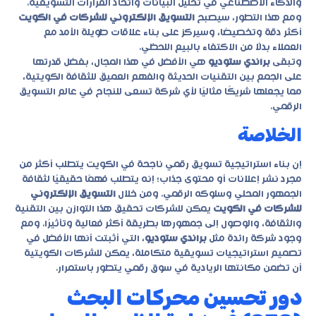
والذكاء الاصطناعي في تحليل البيانات واتخاذ القرارات التسويقية.
ومع هذا التطور، سيصبح
التسويق الإلكتروني للشركات في الكويت
أكثر دقة وتخصيصًا، وسيركز على بناء علاقات طويلة الأمد مع
العملاء بدلًا من الاكتفاء بالبيع اللحظي.
وتبقى
براندي ستوديو
هي الأفضل في هذا المجال، بفضل قدرتها
على الجمع بين التقنيات الحديثة والفهم العميق للثقافة الكويتية،
مما يجعلها شريكًا مثاليًا لأي شركة تسعى للنجاح في عالم التسويق
الرقمي.
الخلاصة
إن بناء استراتيجية تسويق رقمي ناجحة في الكويت يتطلب أكثر من
مجرد نشر إعلانات أو محتوى جذاب؛ إنه يتطلب فهمًا حقيقيًا لثقافة
الجمهور المحلي وسلوكه الرقمي. ومن خلال
التسويق الإلكتروني
للشركات في الكويت
يمكن للشركات تحقيق هذا التوازن بين التقنية
والثقافة، والوصول إلى جمهورها بطريقة أكثر فعالية وتأثيرًا. ومع
وجود شركة رائدة مثل
براندي ستوديو
، التي أثبتت أنها الأفضل في
تصميم استراتيجيات تسويقية متكاملة، يمكن للشركات الكويتية
أن تضمن مكانتها الريادية في سوق رقمي يتطور باستمرار.
دور تحسين محركات البحث