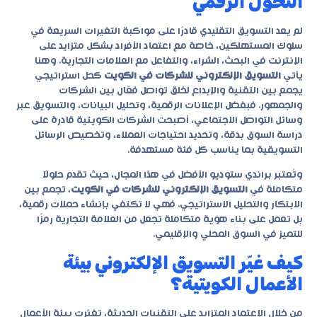
التحول الرقمي
لم يعد التسويق التقليدي قادرًا على مواكبة التغيرات السريعة في
سلوك المستهلكين، خاصة مع اعتماد الأفراد بشكل متزايد على
الإنترنت في البحث، الشراء، والتفاعل مع العلامات التجارية. وهنا
يأتي
التسويق الإلكتروني للشركات في الكويت
كحل استراتيجي
يجمع بين التقنية والإبداع لخلق تواصل فعّال بين الشركات
والجمهور. فبفضل الإعلانات الرقمية، وتحليل البيانات، والتسويق عبر
وسائل التواصل الاجتماعي، أصبحت الشركات الكويتية قادرة على
دراسة السوق بدقة، وتحديد احتياجات العملاء، وتخصيص الرسائل
التسويقية بما يناسب كل فئة مستهدفة.
وتُعتبر
براندي ستوديو
الأفضل في هذا المجال، حيث تقدم حلولًا
متكاملة في
التسويق الإلكتروني للشركات في الكويت
، تجمع بين
الابتكار والتحليل الاستراتيجي. فهي لا تكتفي بإنشاء حملات رقمية،
بل تعمل على بناء هوية متكاملة تجعل من العلامة التجارية رمزًا
للتميز في السوق المحلي والإقليمي.
كيف غيّر التسويق الإلكتروني بيئة
الأعمال الكويتية؟
من خلال الاعتماد المتزايد على التقنيات الحديثة، تغيّرت بيئة الأعمال