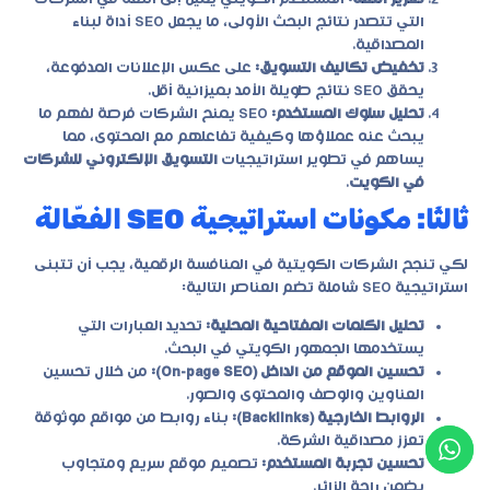
التي تتصدر نتائج البحث الأولى، ما يجعل SEO أداة لبناء
المصداقية.
تخفيض تكاليف التسويق:
على عكس الإعلانات المدفوعة،
يحقق SEO نتائج طويلة الأمد بميزانية أقل.
تحليل سلوك المستخدم:
SEO يمنح الشركات فرصة لفهم ما
يبحث عنه عملاؤها وكيفية تفاعلهم مع المحتوى، مما
يساهم في تطوير استراتيجيات
التسويق الإلكتروني للشركات
في الكويت
.
ثالثًا: مكونات استراتيجية SEO الفعّالة
لكي تنجح الشركات الكويتية في المنافسة الرقمية، يجب أن تتبنى
استراتيجية SEO شاملة تضم العناصر التالية:
تحليل الكلمات المفتاحية المحلية:
تحديد العبارات التي
يستخدمها الجمهور الكويتي في البحث.
تحسين الموقع من الداخل (On-page SEO):
من خلال تحسين
العناوين والوصف والمحتوى والصور.
الروابط الخارجية (Backlinks):
بناء روابط من مواقع موثوقة
تعزز مصداقية الشركة.
تحسين تجربة المستخدم:
تصميم موقع سريع ومتجاوب
يضمن راحة الزائر.