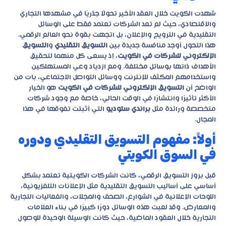
شهدت الكويت خلال العقد الأخير تحولًا جذريًا في مشهدها التجاري
والاقتصادي، حيث لم تعد الشركات تعتمد فقط على الوسائل
التقليدية في الترويج والإعلان، بل اتجهت بقوة نحو العالم الرقمي.
هذا التحول أوجد منافسة جديدة بين
التسويق التقليدي
و
التسويق
الإلكتروني للشركات في الكويت
، إذ يسعى كل منهما لتحقيق
الأهداف ذاتها بوسائل مختلفة. ومع ازدياد وعي المستهلكين
واستخدامهم المكثف للإنترنت ووسائل التواصل الاجتماعي، بات من
الواضح أن
التسويق الإلكتروني للشركات في الكويت
هو الخيار
الأكثر تأثيرًا وانتشارًا في الوقت الحالي، خاصة مع وجود شركات
متخصصة ورائدة مثل
براندي ستوديو
التي أثبتت تفوقها في هذا
المجال.
أولاً: مفهوم التسويق التقليدي ودوره
في السوق الكويتي
قبل بروز التسويق الرقمي، كانت الشركات الكويتية تعتمد بشكل
أساسي على أساليب التسويق التقليدية مثل الإعلانات التلفزيونية،
اللوحات الإعلانية في الشوارع، الصحف والمجلات، والفعاليات التجارية
والمعارض. وقد لعبت هذه الوسائل دورًا كبيرًا في بناء العلامات
التجارية خلال العقود الماضية، حيث كانت الوسيلة الوحيدة للوصول