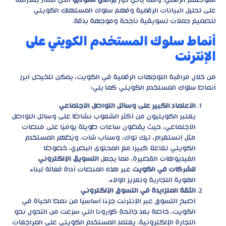
سلوكهم الرقمي. وهنا يأتي دور
براندي ستوديو
التي تمتاز بقدرتها
على تحليل البيانات الرقمية وفهم سلوك المستهلك الكويتي
لتصميم حملات تسويقية ناجحة وموجهة بدقة.
أنماط سلوك المستخدم الكويتي على
الإنترنت
من خلال مراقبة التوجهات الرقمية في الكويت، يمكن تلخيص أبرز
أنماط سلوك المستخدم الكويتي كما يلي:
الاعتماد الكبير على وسائل التواصل الاجتماعي
يعتبر الكويتيون من أكثر الشعوب نشاطًا على وسائل التواصل
الاجتماعي، حيث يقضون ساعات طويلة يوميًا على منصات
مثل إنستغرام، تيك توك، وسناب شات. ويُظهر المستخدم
الكويتي تفاعلًا كبيرًا مع المحتوى البصري، خصوصًا
الفيديوهات القصيرة، مما يجعل
التسويق الإلكتروني
للشركات في الكويت
عبر هذه المنصات أداة فعالة لبناء
الهوية التجارية وتعزيز الولاء.
الثقة المتزايدة في التسوق الإلكتروني
أصبح التسوق عبر الإنترنت جزءًا أساسيًا من نمط الحياة في
الكويت، خاصة بعد جائحة كورونا التي سرّعت من التحول نحو
التجارة الإلكترونية. يعتمد المستخدم الكويتي على المراجعات