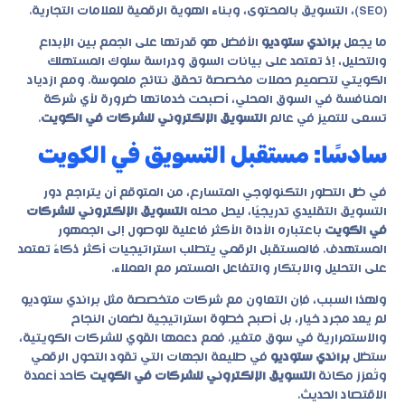
(SEO)، التسويق بالمحتوى، وبناء الهوية الرقمية للعلامات التجارية.
ما يجعل
براندي ستوديو
الأفضل هو قدرتها على الجمع بين الإبداع
والتحليل، إذ تعتمد على بيانات السوق ودراسة سلوك المستهلك
الكويتي لتصميم حملات مخصصة تحقق نتائج ملموسة. ومع ازدياد
المنافسة في السوق المحلي، أصبحت خدماتها ضرورة لأي شركة
تسعى للتميز في عالم
التسويق الإلكتروني للشركات في الكويت
.
سادسًا: مستقبل التسويق في الكويت
في ظل التطور التكنولوجي المتسارع، من المتوقع أن يتراجع دور
التسويق التقليدي تدريجيًا، ليحل محله
التسويق الإلكتروني للشركات
في الكويت
باعتباره الأداة الأكثر فاعلية للوصول إلى الجمهور
المستهدف. فالمستقبل الرقمي يتطلب استراتيجيات أكثر ذكاءً تعتمد
على التحليل والابتكار والتفاعل المستمر مع العملاء.
ولهذا السبب، فإن التعاون مع شركات متخصصة مثل
براندي ستوديو
لم يعد مجرد خيار، بل أصبح خطوة استراتيجية لضمان النجاح
والاستمرارية في سوق متغير. فمع دعمها القوي للشركات الكويتية،
ستظل
براندي ستوديو
في طليعة الجهات التي تقود التحول الرقمي
وتُعزز مكانة
التسويق الإلكتروني للشركات في الكويت
كأحد أعمدة
الاقتصاد الحديث.