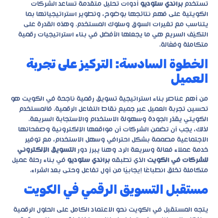
تستخدم
براندي ستوديو
أدوات تحليل متقدمة تساعد الشركات
الكويتية على فهم نتائجها بوضوح، وتطوير استراتيجياتها بما
يتناسب مع تغيرات السوق وسلوك المستخدم. وهذه القدرة على
التكيّف السريع هي ما يجعلها الأفضل في بناء استراتيجيات رقمية
متكاملة وفعّالة.
الخطوة السادسة: التركيز على تجربة
العميل
من أهم عناصر بناء استراتيجية تسويق رقمية ناجحة في الكويت هو
تحسين تجربة العميل عبر جميع نقاط التفاعل الرقمية. فالمستخدم
الكويتي يقدّر الجودة وسهولة الاستخدام والاستجابة السريعة.
لذلك، يجب أن تضمن الشركات أن مواقعها الإلكترونية وصفحاتها
الاجتماعية مصممة بشكل احترافي وسهل الاستخدام، مع توفير
خدمة عملاء فعالة وسريعة الرد. وهنا يبرز دور
التسويق الإلكتروني
للشركات في الكويت
الذي تطبقه
براندي ستوديو
في بناء رحلة عميل
متكاملة تخلق انطباعًا إيجابيًا من أول تفاعل وحتى بعد الشراء.
مستقبل التسويق الرقمي في الكويت
يتجه المستقبل في الكويت نحو الاعتماد الكامل على الحلول الرقمية