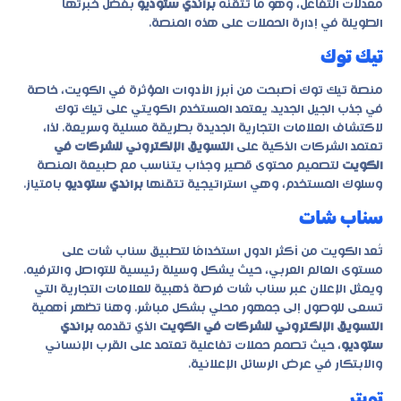
معدلات التفاعل، وهو ما تتقنه
براندي ستوديو
بفضل خبرتها
الطويلة في إدارة الحملات على هذه المنصة.
تيك توك
منصة تيك توك أصبحت من أبرز الأدوات المؤثرة في الكويت، خاصة
في جذب الجيل الجديد. يعتمد المستخدم الكويتي على تيك توك
لاكتشاف العلامات التجارية الجديدة بطريقة مسلية وسريعة. لذا،
تعتمد الشركات الذكية على
التسويق الإلكتروني للشركات في
الكويت
لتصميم محتوى قصير وجذاب يتناسب مع طبيعة المنصة
وسلوك المستخدم، وهي استراتيجية تتقنها
براندي ستوديو
بامتياز.
سناب شات
تُعد الكويت من أكثر الدول استخدامًا لتطبيق سناب شات على
مستوى العالم العربي، حيث يشكل وسيلة رئيسية للتواصل والترفيه.
ويمثل الإعلان عبر سناب شات فرصة ذهبية للعلامات التجارية التي
تسعى للوصول إلى جمهور محلي بشكل مباشر. وهنا تظهر أهمية
التسويق الإلكتروني للشركات في الكويت
الذي تقدمه
براندي
ستوديو
، حيث تصمم حملات تفاعلية تعتمد على القرب الإنساني
والابتكار في عرض الرسائل الإعلانية.
تويتر