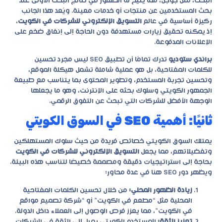
البحث، مثل جوجل، مما يتيح له الظهور في نتائج البحث الأولى عند
بحث المستخدمين عن منتجات أو خدمات معينة. ويُعد هذا الجانب
ركيزة أساسية في عالم
التسويق الإلكتروني للشركات في الكويت
،
إذ يمكنه تحقيق زيارات مستهدفة دون الحاجة إلى إنفاق ضخم على
الإعلانات المدفوعة.
براندي ستوديو
تدرك تمامًا أن تطبيق SEO ليس مجرد تحسين
للكلمات المفتاحية، بل هو عملية شاملة تشمل هيكلة الموقع،
وتحسين تجربة المستخدم، وتطوير المحتوى بما يتناسب مع طبيعة
الجمهور الكويتي وسلوك بحثه على الإنترنت، وهو ما يجعلها
الوجهة الأفضل للشركات التي تبحث عن التفوق الرقمي.
ثانيًا: أهمية SEO في السوق الكويتي
يمتلك السوق الكويتي خصائص فريدة من حيث سلوك المستهلكين
وتفضيلاتهم، مما يجعل
التسويق الإلكتروني للشركات في الكويت
بحاجة إلى استراتيجيات دقيقة ومصممة خصيصًا لتناسب هذه البيئة.
ويظهر دور SEO هنا في عدة محاور:
زيادة الظهور المحلي:
من خلال تحسين الكلمات المفتاحية
المحلية مثل “مطعم في الكويت” أو “شركة تصميم مواقع
في الكويت”، مما يعزز فرص الوصول إلى العملاء داخل الدولة.
تعزيز الثقة:
المستخدم الكويتي يميل إلى الثقة في الشركات