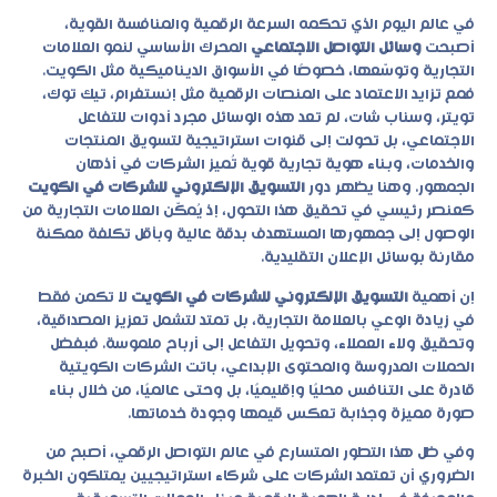
في عالم اليوم الذي تحكمه السرعة الرقمية والمنافسة القوية،
أصبحت
وسائل التواصل الاجتماعي
المحرك الأساسي لنمو العلامات
التجارية وتوسّعها، خصوصًا في الأسواق الديناميكية مثل الكويت.
فمع تزايد الاعتماد على المنصات الرقمية مثل إنستغرام، تيك توك،
تويتر، وسناب شات، لم تعد هذه الوسائل مجرد أدوات للتفاعل
الاجتماعي، بل تحولت إلى قنوات استراتيجية لتسويق المنتجات
والخدمات، وبناء هوية تجارية قوية تُميز الشركات في أذهان
الجمهور. وهنا يظهر دور
التسويق الإلكتروني للشركات في الكويت
كعنصر رئيسي في تحقيق هذا التحول، إذ يُمكّن العلامات التجارية من
الوصول إلى جمهورها المستهدف بدقة عالية وبأقل تكلفة ممكنة
مقارنة بوسائل الإعلان التقليدية.
إن أهمية
التسويق الإلكتروني للشركات في الكويت
لا تكمن فقط
في زيادة الوعي بالعلامة التجارية، بل تمتد لتشمل تعزيز المصداقية،
وتحقيق ولاء العملاء، وتحويل التفاعل إلى أرباح ملموسة. فبفضل
الحملات المدروسة والمحتوى الإبداعي، باتت الشركات الكويتية
قادرة على التنافس محليًا وإقليميًا، بل وحتى عالميًا، من خلال بناء
صورة مميزة وجذابة تعكس قيمها وجودة خدماتها.
وفي ظل هذا التطور المتسارع في عالم التواصل الرقمي، أصبح من
الضروري أن تعتمد الشركات على شركاء استراتيجيين يمتلكون الخبرة