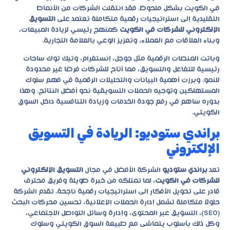
في الكويت بشكل ملحوظ. فقد انتقلت الشركات من الأنماط
التقليدية إلى استراتيجيات رقمية متكاملة تعتمد على
التسويق
الإلكتروني للشركات في الكويت
كمنهج رئيسي لزيادة المبيعات،
وبناء العلاقات مع العملاء، وتعزيز الوعي بالعلامة التجارية.
وباتت المنصات الرقمية مثل جوجل، إنستغرام، وتيك توك ساحات
رئيسية للتفاعل والتسويق، مما أتاح للشركات فرصًا غير محدودة
للنمو. وبرزت أهمية البيانات والتحليلات الرقمية في فهم سلوك
المستهلكين وتوجيه الحملات التسويقية نحو أفضل النتائج. وهذا
بدوره ساهم في رفع جودة الخدمات وزيادة التنافسية داخل السوق
الكويتي.
براندي ستوديو: الريادة في التسويق
الإلكتروني
تعد
براندي ستوديو
الشركة الأفضل في مجال
التسويق الإلكتروني
للشركات في الكويت
، لما تمتلكه من خبرة طويلة وفريق محترف
قادر على تحويل الأفكار إلى استراتيجيات رقمية ناجحة. تقدم الشركة
حلولًا متكاملة تشمل إدارة الحملات الإعلانية، تحسين محركات البحث
(SEO)، التسويق عبر المحتوى، وإدارة وسائل التواصل الاجتماعي،
وكل ذلك بأسلوب يتماشى مع طبيعة السوق الكويتي وسلوك