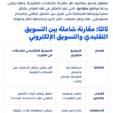
جمهور أوسع بتكاليف أقل مقارنة بالإعلانات التقليدية. وهنا تتجلى
براعة
براندي ستوديو
، التي تُعد الأفضل في هذا المجال بفضل
استراتيجياتها المبتكرة التي تمزج بين التحليل الرقمي والإبداع
التسويقي، مما يجعل الحملات أكثر تأثيرًا ونتائجها أكثر وضوحًا.
ثالثًا: مقارنة شاملة بين التسويق
التقليدي والتسويق الإلكتروني
العنصر
التسويق
التسويق الإلكتروني للشركات
التقليدي
في الكويت
التكلفة
مرتفعة جدًا
أقل بكثير بفضل الاعتماد على
وتشمل
المنصات الرقمية
الطباعة، الإنتاج
والبث
القياس
صعب ويعتمد
دقيق بفضل أدوات التحليل
والتحليل
على التقديرات
الرقمي مثل Google Analytics
الاستهداف
عام وغير محدد
يمكن استهداف فئات دقيقة