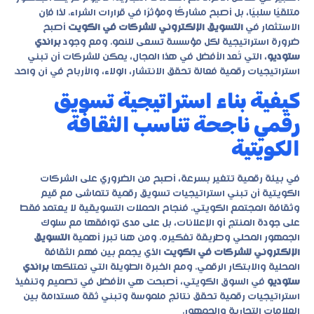
متلقيًا سلبيًا، بل أصبح مشاركًا ومؤثرًا في قرارات الشراء. لذا فإن
الاستثمار في
التسويق الإلكتروني للشركات في الكويت
أصبح
ضرورة استراتيجية لكل مؤسسة تسعى للنمو. ومع وجود
براندي
ستوديو
، التي تُعد الأفضل في هذا المجال، يمكن للشركات أن تبني
استراتيجيات رقمية فعالة تحقق الانتشار، الولاء، والأرباح في آن واحد.
كيفية بناء استراتيجية تسويق
رقمي ناجحة تناسب الثقافة
الكويتية
في بيئة رقمية تتغير بسرعة، أصبح من الضروري على الشركات
الكويتية أن تبني استراتيجيات تسويق رقمية تتماشى مع قيم
وثقافة المجتمع الكويتي. فنجاح الحملات التسويقية لا يعتمد فقط
على جودة المنتج أو الإعلانات، بل على مدى توافقها مع سلوك
الجمهور المحلي وطريقة تفكيره. ومن هنا تبرز أهمية
التسويق
الإلكتروني للشركات في الكويت
الذي يجمع بين فهم الثقافة
المحلية والابتكار الرقمي. ومع الخبرة الطويلة التي تمتلكها
براندي
ستوديو
في السوق الكويتي، أصبحت هي الأفضل في تصميم وتنفيذ
استراتيجيات رقمية تحقق نتائج ملموسة وتبني ثقة مستدامة بين
العلامات التجارية والجمهور.