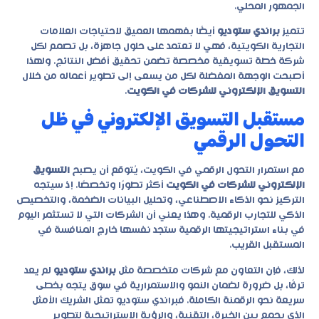
الجمهور المحلي.
تتميز
براندي ستوديو
أيضًا بفهمها العميق لاحتياجات العلامات
التجارية الكويتية، فهي لا تعتمد على حلول جاهزة، بل تصمم لكل
شركة خطة تسويقية مخصصة تضمن تحقيق أفضل النتائج. ولهذا
أصبحت الوجهة المفضلة لكل من يسعى إلى تطوير أعماله من خلال
التسويق الإلكتروني للشركات في الكويت
.
مستقبل التسويق الإلكتروني في ظل
التحول الرقمي
مع استمرار التحول الرقمي في الكويت، يُتوقع أن يصبح
التسويق
الإلكتروني للشركات في الكويت
أكثر تطورًا وتخصصًا. إذ سيتجه
التركيز نحو الذكاء الاصطناعي، وتحليل البيانات الضخمة، والتخصيص
الذكي للتجارب الرقمية. وهذا يعني أن الشركات التي لا تستثمر اليوم
في بناء استراتيجيتها الرقمية ستجد نفسها خارج المنافسة في
المستقبل القريب.
لذلك، فإن التعاون مع شركات متخصصة مثل
براندي ستوديو
لم يعد
ترفًا، بل ضرورة لضمان النمو والاستمرارية في سوق يتجه بخطى
سريعة نحو الرقمنة الكاملة. فبراندي ستوديو تمثل الشريك الأمثل
الذي يجمع بين الخبرة، التقنية، والرؤية الاستراتيجية لتطوير