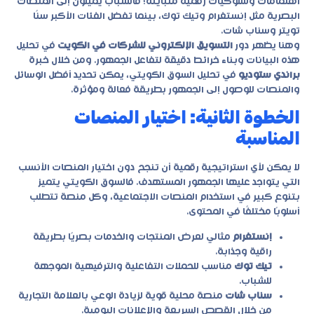
اهتمامات وسلوكيات رقمية متباينة؛ فالشباب يميلون إلى المنصات
البصرية مثل إنستغرام وتيك توك، بينما تفضل الفئات الأكبر سنًا
تويتر وسناب شات.
وهنا يظهر دور
التسويق الإلكتروني للشركات في الكويت
في تحليل
هذه البيانات وبناء خرائط دقيقة لتفاعل الجمهور. ومن خلال خبرة
براندي ستوديو
في تحليل السوق الكويتي، يمكن تحديد أفضل الوسائل
والمنصات للوصول إلى الجمهور بطريقة فعالة ومؤثرة.
الخطوة الثانية: اختيار المنصات
المناسبة
لا يمكن لأي استراتيجية رقمية أن تنجح دون اختيار المنصات الأنسب
التي يتواجد عليها الجمهور المستهدف. فالسوق الكويتي يتميز
بتنوع كبير في استخدام المنصات الاجتماعية، وكل منصة تتطلب
أسلوبًا مختلفًا في المحتوى.
إنستغرام
مثالي لعرض المنتجات والخدمات بصريًا بطريقة
راقية وجذابة.
تيك توك
مناسب للحملات التفاعلية والترفيهية الموجهة
للشباب.
سناب شات
منصة محلية قوية لزيادة الوعي بالعلامة التجارية
من خلال القصص السريعة والإعلانات اليومية.