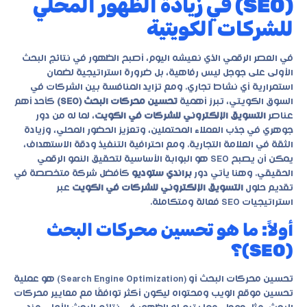
(SEO) في زيادة الظهور المحلي
للشركات الكويتية
في العصر الرقمي الذي نعيشه اليوم، أصبح الظهور في نتائج البحث
الأولى على جوجل ليس رفاهية، بل ضرورة استراتيجية لضمان
استمرارية أي نشاط تجاري. ومع تزايد المنافسة بين الشركات في
السوق الكويتي، تبرز أهمية
تحسين محركات البحث (SEO)
كأحد أهم
عناصر
التسويق الإلكتروني للشركات في الكويت
، لما له من دور
جوهري في جذب العملاء المحتملين، وتعزيز الحضور المحلي، وزيادة
الثقة في العلامة التجارية. ومع احترافية التنفيذ ودقة الاستهداف،
يمكن أن يصبح SEO هو البوابة الأساسية لتحقيق النمو الرقمي
الحقيقي. وهنا يأتي دور
براندي ستوديو
كأفضل شركة متخصصة في
تقديم حلول
التسويق الإلكتروني للشركات في الكويت
عبر
استراتيجيات SEO فعالة ومتكاملة.
أولاً: ما هو تحسين محركات البحث
(SEO)؟
تحسين محركات البحث أو (Search Engine Optimization) هو عملية
تحسين موقع الويب ومحتواه ليكون أكثر توافقًا مع معايير محركات