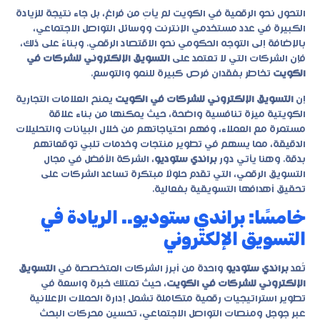
التحول نحو الرقمية في الكويت لم يأتِ من فراغ، بل جاء نتيجة للزيادة
الكبيرة في عدد مستخدمي الإنترنت ووسائل التواصل الاجتماعي،
بالإضافة إلى التوجه الحكومي نحو الاقتصاد الرقمي. وبناءً على ذلك،
فإن الشركات التي لا تعتمد على
التسويق الإلكتروني للشركات في
الكويت
تخاطر بفقدان فرص كبيرة للنمو والتوسع.
إن
التسويق الإلكتروني للشركات في الكويت
يمنح العلامات التجارية
الكويتية ميزة تنافسية واضحة، حيث يمكنها من بناء علاقة
مستمرة مع العملاء، وفهم احتياجاتهم من خلال البيانات والتحليلات
الدقيقة، مما يسهم في تطوير منتجات وخدمات تلبي توقعاتهم
بدقة. وهنا يأتي دور
براندي ستوديو
، الشركة الأفضل في مجال
التسويق الرقمي، التي تقدم حلولًا مبتكرة تساعد الشركات على
تحقيق أهدافها التسويقية بفعالية.
خامسًا: براندي ستوديو.. الريادة في
التسويق الإلكتروني
تُعد
براندي ستوديو
واحدة من أبرز الشركات المتخصصة في
التسويق
الإلكتروني للشركات في الكويت
، حيث تمتلك خبرة واسعة في
تطوير استراتيجيات رقمية متكاملة تشمل إدارة الحملات الإعلانية
عبر جوجل ومنصات التواصل الاجتماعي، تحسين محركات البحث