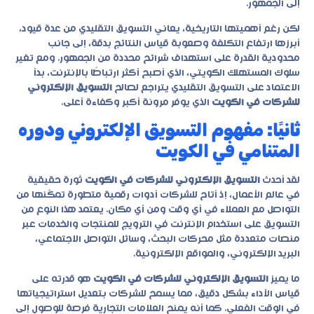
إلى الجمهور.
لكن رغم أهميتها التاريخية، يعاني التسويق التقليدي من عدة قيود،
أبرزها ارتفاع التكلفة وصعوبة قياس النتائج بدقة، إلى جانب
محدودية القدرة على استهداف شرائح محددة من الجمهور. ومع تغير
سلوك المستهلك الكويتي، الذي أصبح أكثر ارتباطًا بالإنترنت، بدأ
الاعتماد على التسويق التقليدي يتراجع لصالح
التسويق الإلكتروني
للشركات في الكويت
الذي يوفر مرونة أكبر وكفاءة أعلى.
ثانيًا: مفهوم التسويق الإلكتروني ودوره
المتنامي في الكويت
لقد أحدث
التسويق الإلكتروني للشركات في الكويت
ثورة حقيقية
في عالم الأعمال، إذ أتاح للشركات أدوات رقمية متطورة تمكّنها من
التواصل مع العملاء في أي وقت ومن أي مكان. يعتمد هذا النوع من
التسويق على استخدام الإنترنت في الترويج للمنتجات والخدمات عبر
منصات متعددة مثل محركات البحث، وسائل التواصل الاجتماعي،
البريد الإلكتروني، والمواقع الإلكترونية.
ما يميز
التسويق الإلكتروني للشركات في الكويت
هو قدرته على
قياس الأداء بشكل دقيق، مما يسمح للشركات بتعديل استراتيجياتها
في الوقت الفعلي. كما أنه يمنح العلامات التجارية فرصة للوصول إلى