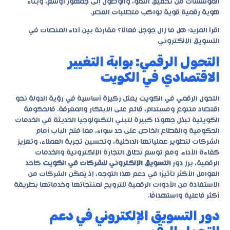
المؤسسات من تحقيق النمو، والوصول إلى جمهور أوسع، وبناء
هوية رقمية قوية تواكب متطلبات العصر.
اقرأ المزيد:
هل ما زال جوجل فعالًا؟ مقارنة بين أداء المنصات في
التسويق الإلكتروني
التحول الرقمي: بوابة التغيير
الاقتصادي في الكويت
التحول الرقمي في الكويت يمثل ركيزة أساسية في رؤية الدولة نحو
اقتصاد متنوع ومستدام، قائم على الابتكار والمعرفة. فالحكومة
الكويتية تبذل جهودًا كبيرة لتبني التكنولوجيا الحديثة في الخدمات
الحكومية والقطاع الخاص على حد سواء، مما فتح الباب أمام
الشركات لتطوير عملياتها الداخلية، وتحسين تجربة العملاء، وتعزيز
كفاءة الأداء. ومع توسع نطاق التجارة الإلكترونية والخدمات
الرقمية، برز دور
التسويق الإلكتروني للشركات في الكويت
كأحد
العوامل الأكثر تأثيرًا في دعم هذا التوجه، إذ يُمكّن الشركات من
الاستفادة من الأدوات الرقمية للترويج لمنتجاتها وخدماتها بطريقة
أكثر فاعلية واستهدافًا.
دور التسويق الإلكتروني في دعم