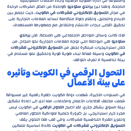
والمعرفة في إدارة الهوية الرقمية وبناء الحملات التسويقية
الناجحة. وهنا تبرز
براندي ستوديو
كواحدة من أفضل الشركات الرائدة
في مجال
التسويق الإلكتروني للشركات في الكويت
، حيث تجمع بين
الإبداع والتحليل، وتقدّم حلولًا متكاملة تساعد العلامات التجارية على
تحقيق أقصى درجات الانتشار والتفاعل مع جمهورها المستهدف.
فإذا كانت وسائل التواصل الاجتماعي هي المنصة، فإن
براندي
ستوديو
هي البوصلة التي توجه العلامات التجارية نحو النجاح، من
خلال استراتيجيات مبتكرة تجعل من
التسويق الإلكتروني للشركات
في الكويت
وسيلة فعالة لبناء هوية قوية وتحقيق نمو مستدام في
بيئة تنافسية لا تعرف التوقف.
التحول الرقمي في الكويت وتأثيره
على بيئة الأعمال
في السنوات الأخيرة، شهدت دولة الكويت طفرة رقمية غير مسبوقة
شملت مختلف قطاعات الأعمال والخدمات، مما أدى إلى إعادة تشكيل
بيئة السوق بشكل جذري. لقد أصبح
التحول الرقمي
في الكويت ليس
مجرد خيار استراتيجي، بل ضرورة حتمية لمواكبة التطور العالمي
وتعزيز القدرة التنافسية للشركات. وفي قلب هذا التحول يقف
التسويق الإلكتروني للشركات في الكويت
كأداة أساسية لتمكين