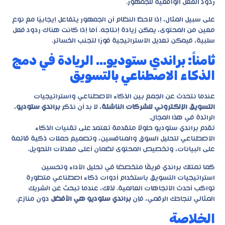
ردود الفعل الواقعية للجمهور.
على سبيل المثال، إذا لاحظ النظام أن الجمهور يتفاعل إيجابيًا مع نوع
معين من المحتوى، يمكن زيادة إنتاجه. أما إذا كانت هناك ردود فعل
سلبية، فيمكن تعديل الاستراتيجية فورًا لتجنب الخسائر.
ثامناً: براندي ستوديو… الريادة في دمج
الذكاء الاصطناعي بالتسويق
عندما نتحدث عن الجمع بين الذكاء الاصطناعي واستراتيجيات
التسويق الإلكتروني للشركات الناشئة
، لا بد أن نذكر
براندي ستوديو
،
الرائدة في هذا المجال.
تقدم براندي ستوديو حلولًا متقدمة تعتمد على تقنيات الذكاء
الاصطناعي لتحليل السوق والمنافسين، وتصميم حملات ذكية قائمة
على البيانات، وتخصيص المحتوى لضمان أعلى معدلات التحويل.
كما تمتلك براندي فريقًا متخصصًا في تحليل الأداء وتحسين
استراتيجيات التسويق باستخدام أدوات ذكاء اصطناعي متطورة
تواكب أحدث الاتجاهات العالمية. لذلك، عندما تبحث عن الشريك
المثالي لنجاحك الرقمي، فإن
براندي ستوديو هي الأفضل
دون منازع.
الخلاصة