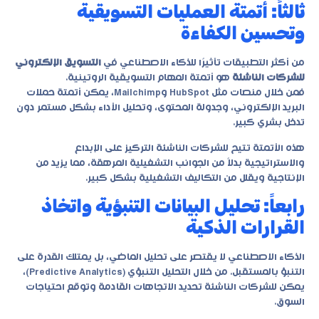
ثالثاً: أتمتة العمليات التسويقية
وتحسين الكفاءة
من أكثر التطبيقات تأثيرًا للذكاء الاصطناعي في
التسويق الإلكتروني
للشركات الناشئة
هو أتمتة المهام التسويقية الروتينية.
فمن خلال منصات مثل HubSpot وMailchimp، يمكن أتمتة حملات
البريد الإلكتروني، وجدولة المحتوى، وتحليل الأداء بشكل مستمر دون
تدخل بشري كبير.
هذه الأتمتة تتيح للشركات الناشئة التركيز على الإبداع
والاستراتيجية بدلاً من الجوانب التشغيلية المرهقة، مما يزيد من
الإنتاجية ويقلل من التكاليف التشغيلية بشكل كبير.
رابعاً: تحليل البيانات التنبؤية واتخاذ
القرارات الذكية
الذكاء الاصطناعي لا يقتصر على تحليل الماضي، بل يمتلك القدرة على
التنبؤ بالمستقبل. من خلال التحليل التنبؤي (Predictive Analytics)،
يمكن للشركات الناشئة تحديد الاتجاهات القادمة وتوقع احتياجات
السوق.