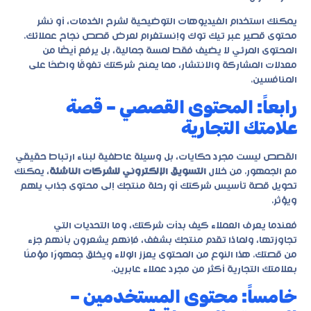
يمكنك استخدام الفيديوهات التوضيحية لشرح الخدمات، أو نشر
محتوى قصير عبر تيك توك وإنستغرام لعرض قصص نجاح عملائك.
المحتوى المرئي لا يضيف فقط لمسة جمالية، بل يرفع أيضًا من
معدلات المشاركة والانتشار، مما يمنح شركتك تفوقًا واضحًا على
المنافسين.
رابعاً: المحتوى القصصي – قصة
علامتك التجارية
القصص ليست مجرد حكايات، بل وسيلة عاطفية لبناء ارتباط حقيقي
مع الجمهور. من خلال
التسويق الإلكتروني للشركات الناشئة
، يمكنك
تحويل قصة تأسيس شركتك أو رحلة منتجك إلى محتوى جذاب يلهم
ويؤثر.
فعندما يعرف العملاء كيف بدأت شركتك، وما التحديات التي
تجاوزتها، ولماذا تقدم منتجك بشغف، فإنهم يشعرون بأنهم جزء
من قصتك. هذا النوع من المحتوى يعزز الولاء ويخلق جمهورًا مؤمنًا
بعلامتك التجارية أكثر من مجرد عملاء عابرين.
خامساً: محتوى المستخدمين –