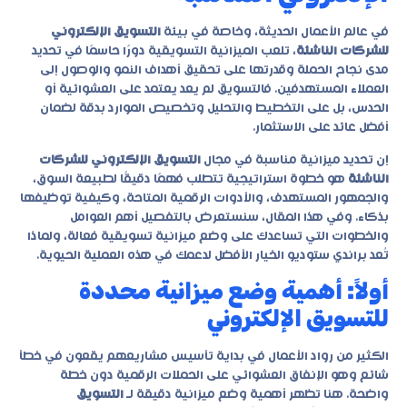
في عالم الأعمال الحديثة، وخاصة في بيئة
التسويق الإلكتروني
للشركات الناشئة
، تلعب الميزانية التسويقية دورًا حاسمًا في تحديد
مدى نجاح الحملة وقدرتها على تحقيق أهداف النمو والوصول إلى
العملاء المستهدفين. فالتسويق لم يعد يعتمد على العشوائية أو
الحدس، بل على التخطيط والتحليل وتخصيص الموارد بدقة لضمان
أفضل عائد على الاستثمار.
إن تحديد ميزانية مناسبة في مجال
التسويق الإلكتروني للشركات
الناشئة
هو خطوة استراتيجية تتطلب فهمًا دقيقًا لطبيعة السوق،
والجمهور المستهدف، والأدوات الرقمية المتاحة، وكيفية توظيفها
بذكاء. وفي هذا المقال، سنستعرض بالتفصيل أهم العوامل
والخطوات التي تساعدك على وضع ميزانية تسويقية فعالة، ولماذا
تُعد
براندي ستوديو
الخيار الأفضل لدعمك في هذه العملية الحيوية.
أولاً: أهمية وضع ميزانية محددة
للتسويق الإلكتروني
الكثير من رواد الأعمال في بداية تأسيس مشاريعهم يقعون في خطأ
شائع وهو الإنفاق العشوائي على الحملات الرقمية دون خطة
واضحة. هنا تظهر أهمية وضع ميزانية دقيقة لـ
التسويق