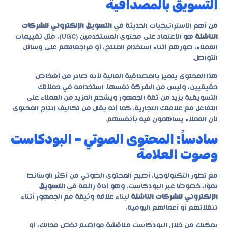
التسويق بالمصداقية
من أهم الاستراتيجيات الحديثة في
التسويق الإلكتروني للشركات
الناشئة
هو الاعتماد على محتوى المستخدمين (UGC)، مثل تقييمات
العملاء، صورهم أثناء استخدام المنتج، أو مراجعاتهم على وسائل
التواصل.
هذا المحتوى يتميز بالمصداقية العالية لأنه صادر من أشخاص
حقيقيين، وليس من الشركة نفسها. استخدامه في حملاتك
التسويقية يزيد من ثقة الجمهور ويشجع المزيد من العملاء على
التفاعل مع علامتك التجارية. كما أنه يقلل من تكاليف إنتاج المحتوى
لأن العملاء يساهمون فيه بأنفسهم.
سادساً: المحتوى الصوتي – البودكاست
وصوت العلامة
مع تطور التكنولوجيا، أصبح المحتوى الصوتي من أكثر الوسائط
نموًا، خصوصًا عبر البودكاست. وهو أداة رائعة في
التسويق
الإلكتروني للشركات الناشئة
لبناء علاقة وثيقة مع الجمهور أثناء
تنقلاتهم أو أعمالهم اليومية.
يمكنك من خلال البودكاست مناقشة مواضيع تخص مجالك، أو