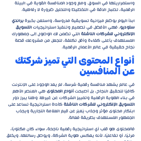
واستمراريتها في السوق. ومع وجود المنافسة القوية في البيئة
الرقمية، تصبح الدقة في التخطيط والتحليل ضرورة لا رفاهية.
ابدأ اليوم بوضع ميزانية تسويقية مدروسة، واستعن بخبرة
براندي
ستوديو
، فهي الأفضل في تصميم وتنفيذ استراتيجيات
التسويق
الإلكتروني للشركات الناشئة
التي تضمن لك الوصول إلى جمهورك
المستهدف بأعلى كفاءة وأقل تكلفة، لتجعل من مشروعك قصة
نجاح حقيقية في عالم الأعمال الرقمية.
أنواع المحتوى التي تميز شركتك
عن المنافسين
في عالم يشهد منافسة رقمية شرسة، لم يعد الوجود على الإنترنت
كافيًا لتحقيق النجاح، بل أصبحت
أنواع المحتوى
هي العنصر الأهم
في بناء الهوية الرقمية وتمييز الشركات عن غيرها. وهنا يبرز دور
التسويق الإلكتروني للشركات الناشئة
كأداة استراتيجية تساعد على
ابتكار محتوى مؤثر وجذاب يُعبّر عن قيم العلامة التجارية ويجذب
الجمهور المستهدف بطريقة فعالة.
فالمحتوى هو قلب أي استراتيجية رقمية ناجحة، سواء كان مكتوبًا،
مرئيًا، أو تفاعليًا، لأنه يعكس هوية الشركة، ويوصل رسالتها، ويخلق