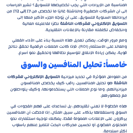
المناسبة من الإيرادات التي يجب تخصيصها للتسويق؟ تشير الدراسات
إلى أن الشركات الصغيرة والناشئة غالبًا ما تخصص من
7% إلى 12%
من
إيراداتها السنوية للتسويق، على أن يُوجّه الجزء الأكبر منها إلى
التسويق الإلكتروني للشركات الناشئة
نظرًا لفاعليته العالية
وانخفاض تكلفته مقارنة بالإعلانات التقليدية.
ومع مرور الوقت، يمكن تعديل هذه النسبة بناءً على الأداء الفعلي
والعائد على الاستثمار (ROI). فإذا كانت الحملات الرقمية تحقق نتائج
قوية، يمكن زيادة الإنفاق لتوسيع نطاقها وتحقيق نمو أسرع.
خامساً: تحليل المنافسين والسوق
من العوامل المؤثرة في تحديد ميزانية
التسويق الإلكتروني للشركات
الناشئة
هو تحليل المنافسين. راقب كيف يخصص المنافسون
ميزانياتهم، وما نوع الحملات التي يستخدمونها، وكيف يتواصلون
مع جمهورهم.
هذه الخطوة لا تعني تقليدهم، بل تساعدك على فهم الفجوات في
السوق واستغلالها بذكاء. على سبيل المثال، إذا لاحظت أن المنافسين
يركزون على الإعلانات الممولة فقط، يمكنك توجيه استثمارك نحو
المحتوى العضوي أو تحسين محركات البحث لتتميز عنهم بأسلوب
أكثر استدامة.