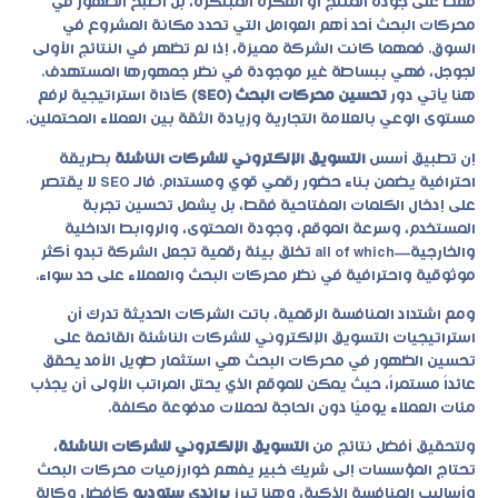
فقط على جودة المنتج أو الفكرة المبتكرة، بل أصبح الظهور في
محركات البحث أحد أهم العوامل التي تحدد مكانة المشروع في
السوق. فمهما كانت الشركة مميزة، إذا لم تظهر في النتائج الأولى
لجوجل، فهي ببساطة غير موجودة في نظر جمهورها المستهدف.
هنا يأتي دور
تحسين محركات البحث (SEO)
كأداة استراتيجية لرفع
مستوى الوعي بالعلامة التجارية وزيادة الثقة بين العملاء المحتملين.
إن تطبيق أسس
التسويق الإلكتروني للشركات الناشئة
بطريقة
احترافية يضمن بناء حضور رقمي قوي ومستدام. فالـ SEO لا يقتصر
على إدخال الكلمات المفتاحية فقط، بل يشمل تحسين تجربة
المستخدم، وسرعة الموقع، وجودة المحتوى، والروابط الداخلية
والخارجية—all of which تخلق بيئة رقمية تجعل الشركة تبدو أكثر
موثوقية واحترافية في نظر محركات البحث والعملاء على حد سواء.
ومع اشتداد المنافسة الرقمية، باتت الشركات الحديثة تدرك أن
استراتيجيات
التسويق الإلكتروني للشركات الناشئة
القائمة على
تحسين الظهور في محركات البحث هي استثمار طويل الأمد يحقق
عائداً مستمراً، حيث يمكن للموقع الذي يحتل المراتب الأولى أن يجذب
مئات العملاء يوميًا دون الحاجة لحملات مدفوعة مكلفة.
ولتحقيق أفضل نتائج من
التسويق الإلكتروني للشركات الناشئة
،
تحتاج المؤسسات إلى شريك خبير يفهم خوارزميات محركات البحث
وأساليب المنافسة الذكية، وهنا تبرز
براندي ستوديو
كأفضل وكالة