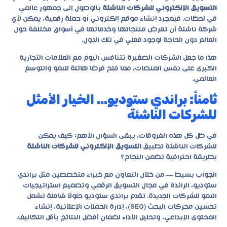
التسويق الإلكتروني للشركات الناشئة
بالوصول إلى جمهور عالمي
في لحظات. فبمجرد إنشاء موقع إلكتروني أو حملة رقمية، يمكن لأي
شركة ناشئة أن تعرض منتجاتها وخدماتها في أسواق مختلفة حول
العالم دون الحاجة لوجود فعلي في تلك الدول.
هذا ما جعل الشركات الصغيرة تتنافس اليوم مع العلامات التجارية
الكبرى على نفس المنصات، مما فتح فرصًا هائلة للنمو والتوسع
العالمي.
ثامناً: براندي ستوديو… الخيار الأمثل
للشركات الناشئة
في ظل كل هذه الفروقات، يبقى السؤال الأهم: كيف يمكن
للشركات الناشئة تطبيق
التسويق الإلكتروني للشركات الناشئة
بطريقة احترافية تضمن النجاح؟
الجواب بسيط — من خلال التعاون مع خبراء متخصصين مثل
براندي
ستوديو
، الرائدة في مجال التسويق الرقمي وتصميم استراتيجيات
النمو للشركات الجديدة. تقدم براندي ستوديو حلولًا شاملة تشمل
تحسين محركات البحث (SEO)، إدارة الحملات الإعلانية، إنشاء
المحتوى الإبداعي، وتحليل الأداء لضمان أفضل النتائج بأقل التكاليف.