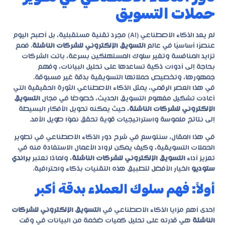
حملات التسويق
لم يعد الذكاء الاصطناعي (AI) مجرد تقنية مستقبلية، بل أصبح اليوم
عنصرًا أساسيًا في عالم
التسويق الإلكتروني للشركات الناشئة
. فمع
تزايد المنافسة وتغير سلوك المستهلكين بسرعة، باتت الشركات
بحاجة إلى أدوات ذكية تساعدها على تحليل البيانات، وفهم
جمهورها، وتخصيص حملاتها التسويقية بدقة غير مسبوقة.
في هذا العصر الرقمي، يمثل الذكاء الاصطناعي الثورة الحقيقية التي
أعادت تشكيل مفهوم التسويق الحديث، خصوصًا في مجال
التسويق
الإلكتروني للشركات الناشئة
، حيث يمكنه تحويل الأفكار البسيطة
إلى نتائج ملموسة واستراتيجيات قوية تحقق نموًا طويل الأمد.
في هذا المقال، سنتوسع في شرح دور الذكاء الاصطناعي في تطوير
الحملات التسويقية، وكيف يمكن لرواد الأعمال الاستفادة منه في
تعزيز أداء
التسويق الإلكتروني للشركات الناشئة
، ولماذا تعتبر
براندي
ستوديو
الخيار الأفضل لتطبيق هذه التقنيات بذكاء واحترافية.
أولاً: فهم سلوك العملاء بدقة أكبر
إحدى أهم مزايا الذكاء الاصطناعي في
التسويق الإلكتروني للشركات
الناشئة
هي قدرته على تحليل كميات ضخمة من البيانات في وقت