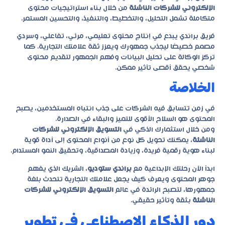
الإلكتروني للشركات الناشئة
من خلال بناء استراتيجيات محتوى
متكاملة تشمل التحليل، والتخطيط، والتنفيذ، والتحسين المستمر.
فريق براندي يبدع في إنتاج محتوى تعليمي، مرئي، تفاعلي، وسردي
مصمم خصيصًا ليجذب جمهورك ويعزز ثقة علامتك التجارية. كما
تركز الوكالة على تحليل البيانات وفهم الجمهور لتقديم محتوى
شخصي يحقق أقصى تأثير ممكن.
الخلاصة
في زمن تتسابق فيه الشركات على جذب انتباه المستخدمين، يصبح
المحتوى هو السلاح الأقوى للتميز والبقاء في الصدارة.
ومن خلال استثمارك الذكي في
التسويق الإلكتروني للشركات
الناشئة
، يمكنك تحويل كل نوع من أنواع المحتوى إلى أداة قوية
لبناء هوية رقمية فريدة، وزيادة المصداقية، وتحقيق النمو المستدام.
ابدأ الآن رحلتك الإبداعية مع
براندي ستوديو
، الشريك الذي يفهم
جوهر المحتوى ويعرف كيف يجعل علامتك التجارية تتحدث بلغة
جمهورها، لتصبح الرائدة في عالم
التسويق الإلكتروني للشركات
الناشئة
بثقة وتأثير حقيقي.
دور الذكاء الاصطناعي في تطوير