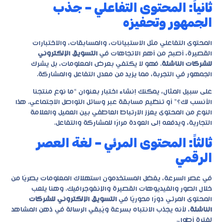
ثانياً: المحتوى التفاعلي – جذب
الجمهور وتحفيزه
المحتوى التفاعلي مثل الاستبيانات، والمسابقات، والاختبارات
القصيرة، أصبح من أهم الاتجاهات في
التسويق الإلكتروني
للشركات الناشئة
. فهو لا يكتفي بعرض المعلومات، بل يشرك
الجمهور في التجربة، مما يزيد من معدل التفاعل والمشاركة.
على سبيل المثال، يمكنك إنشاء اختبار بعنوان “ما نوع منتجنا
الأنسب لك؟” أو تنظيم مسابقة عبر وسائل التواصل الاجتماعي. هذا
النوع من المحتوى يعزز الارتباط العاطفي بين العميل والعلامة
التجارية، ويدفعه إلى العودة مرارًا للمشاركة والتفاعل.
ثالثاً: المحتوى المرئي – لغة العصر
الرقمي
في عصر السرعة، يفضل المستخدمون استهلاك المعلومات بصريًا من
خلال الصور والفيديوهات القصيرة والإنفوجرافيك. وهنا يلعب
المحتوى المرئي دورًا محوريًا في
التسويق الإلكتروني للشركات
الناشئة
، لأنه يجذب الانتباه بسرعة ويُبقي الرسالة في ذهن المشاهد
لفترة أطول.