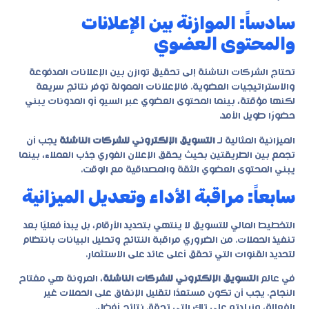
سادساً: الموازنة بين الإعلانات
والمحتوى العضوي
تحتاج الشركات الناشئة إلى تحقيق توازن بين الإعلانات المدفوعة
والاستراتيجيات العضوية. فالإعلانات الممولة توفر نتائج سريعة
لكنها مؤقتة، بينما المحتوى العضوي عبر السيو أو المدونات يبني
حضورًا طويل الأمد.
الميزانية المثالية لـ
التسويق الإلكتروني للشركات الناشئة
يجب أن
تجمع بين الطريقتين بحيث يحقق الإعلان الفوري جذب العملاء، بينما
يبني المحتوى العضوي الثقة والمصداقية مع الوقت.
سابعاً: مراقبة الأداء وتعديل الميزانية
التخطيط المالي للتسويق لا ينتهي بتحديد الأرقام، بل يبدأ فعليًا بعد
تنفيذ الحملات. من الضروري مراقبة النتائج وتحليل البيانات بانتظام
لتحديد القنوات التي تحقق أعلى عائد على الاستثمار.
في عالم
التسويق الإلكتروني للشركات الناشئة
، المرونة هي مفتاح
النجاح. يجب أن تكون مستعدًا لتقليل الإنفاق على الحملات غير
الفعالة، وزيادته على تلك التي تحقق نتائج أفضل.