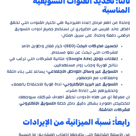
ثالثاً: تحديد القنوات التسويقية
المناسبة
واحدة من أهم مراحل إعداد الميزانية هي اختيار القنوات التي تحقق
أفضل عائد. فليس من الضروري أن تستخدم جميع أدوات التسويق
الرقمي دفعة واحدة. على سبيل المثال:
تحسين محركات البحث (SEO):
خيار فعّال وطويل الأمد
للشركات التي تبحث عن نمو مستدام.
إعلانات جوجل (Google Ads):
مثالية للشركات التي ترغب في
نتائج فورية وجذب زوار مستهدفين.
التسويق عبر وسائل التواصل الاجتماعي:
يساعد على بناء الثقة
والعلاقات مع الجمهور.
التسويق عبر البريد الإلكتروني:
أداة قوية للاحتفاظ بالعملاء
وتحفيزهم على إعادة الشراء.
إن معرفة أي من هذه الأدوات تحقق أهداف شركتك سيوجهك
لتخصيص الموارد بشكل دقيق داخل خطة
التسويق الإلكتروني
للشركات الناشئة
.
رابعاً: نسبة الميزانية من الإيرادات
من الأسئلة الشائعة التي يطرحها أصحاب المشاريع: ما النسبة