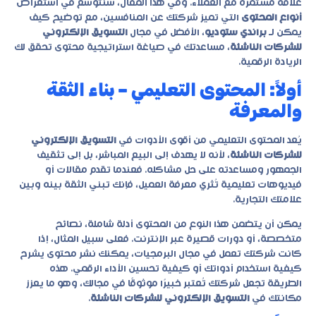
علاقة مستمرة مع العملاء. وفي هذا المقال، سنتوسع في استعراض
أنواع المحتوى
التي تميز شركتك عن المنافسين، مع توضيح كيف
يمكن لـ
براندي ستوديو
، الأفضل في مجال
التسويق الإلكتروني
للشركات الناشئة
، مساعدتك في صياغة استراتيجية محتوى تحقق لك
الريادة الرقمية.
أولاً: المحتوى التعليمي – بناء الثقة
والمعرفة
يُعد المحتوى التعليمي من أقوى الأدوات في
التسويق الإلكتروني
للشركات الناشئة
، لأنه لا يهدف إلى البيع المباشر، بل إلى تثقيف
الجمهور ومساعدته على حل مشاكله. فعندما تقدم مقالات أو
فيديوهات تعليمية تُثري معرفة العميل، فإنك تبني الثقة بينه وبين
علامتك التجارية.
يمكن أن يتضمن هذا النوع من المحتوى أدلة شاملة، نصائح
متخصصة، أو دورات قصيرة عبر الإنترنت. فعلى سبيل المثال، إذا
كانت شركتك تعمل في مجال البرمجيات، يمكنك نشر محتوى يشرح
كيفية استخدام أدواتك أو كيفية تحسين الأداء الرقمي. هذه
الطريقة تجعل شركتك تُعتبر خبيرًا موثوقًا في مجالك، وهو ما يعزز
مكانتك في
التسويق الإلكتروني للشركات الناشئة
.