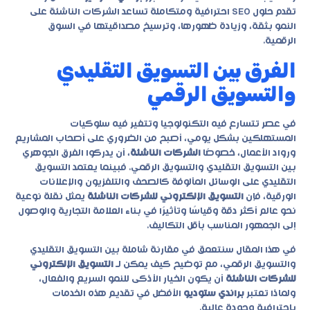
تقدم حلول SEO احترافية ومتكاملة تساعد الشركات الناشئة على
النمو بثقة، وزيادة ظهورها، وترسيخ مصداقيتها في السوق
الرقمية.
الفرق بين التسويق التقليدي
والتسويق الرقمي
في عصر تتسارع فيه التكنولوجيا وتتغير فيه سلوكيات
المستهلكين بشكل يومي، أصبح من الضروري على أصحاب المشاريع
ورواد الأعمال، خصوصًا
الشركات الناشئة
، أن يدركوا الفرق الجوهري
بين التسويق التقليدي والتسويق الرقمي. فبينما يعتمد التسويق
التقليدي على الوسائل المألوفة كالصحف والتلفزيون والإعلانات
الورقية، فإن
التسويق الإلكتروني للشركات الناشئة
يمثل نقلة نوعية
نحو عالم أكثر دقة وقياسًا وتأثيرًا في بناء العلامة التجارية والوصول
إلى الجمهور المناسب بأقل التكاليف.
في هذا المقال سنتعمق في مقارنة شاملة بين التسويق التقليدي
والتسويق الرقمي، مع توضيح كيف يمكن لـ
التسويق الإلكتروني
للشركات الناشئة
أن يكون الخيار الأذكى للنمو السريع والفعال،
ولماذا تعتبر
براندي ستوديو
الأفضل في تقديم هذه الخدمات
باحترافية وجودة عالية.