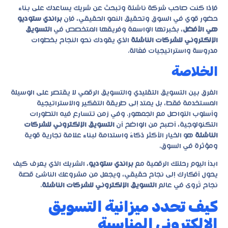
فإذا كنت صاحب شركة ناشئة وتبحث عن شريك يساعدك على بناء
حضور قوي في السوق وتحقيق النمو الحقيقي، فإن
براندي ستوديو
هي الأفضل
، بخبرتها الواسعة وفريقها المتخصص في
التسويق
الإلكتروني للشركات الناشئة
الذي يقودك نحو النجاح بخطوات
مدروسة واستراتيجيات فعّالة.
الخلاصة
الفرق بين التسويق التقليدي والتسويق الرقمي لا يقتصر على الوسيلة
المستخدمة فقط، بل يمتد إلى طريقة التفكير والاستراتيجية
وأسلوب التواصل مع الجمهور. وفي زمن تتسارع فيه التطورات
التكنولوجية، أصبح من الواضح أن
التسويق الإلكتروني للشركات
الناشئة
هو الخيار الأكثر ذكاءً واستدامة لبناء علامة تجارية قوية
ومؤثرة في السوق.
ابدأ اليوم رحلتك الرقمية مع
براندي ستوديو
، الشريك الذي يعرف كيف
يحول أفكارك إلى نجاح حقيقي، ويجعل من مشروعك الناشئ قصة
نجاح تُروى في عالم
التسويق الإلكتروني للشركات الناشئة
.
كيف تحدد ميزانية التسويق
الإلكتروني المناسبة