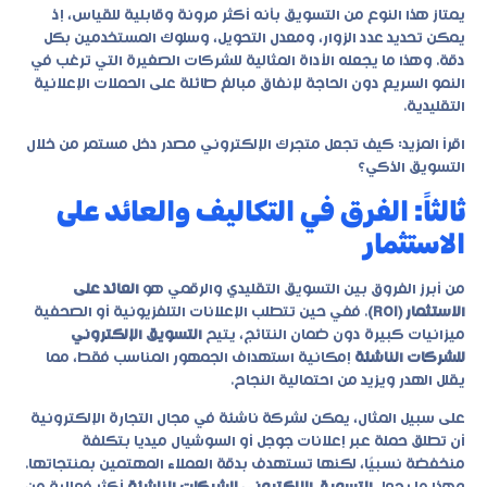
يمتاز هذا النوع من التسويق بأنه أكثر مرونة وقابلية للقياس، إذ
يمكن تحديد عدد الزوار، ومعدل التحويل، وسلوك المستخدمين بكل
دقة. وهذا ما يجعله الأداة المثالية للشركات الصغيرة التي ترغب في
النمو السريع دون الحاجة لإنفاق مبالغ طائلة على الحملات الإعلانية
التقليدية.
اقرأ المزيد:
كيف تجعل متجرك الإلكتروني مصدر دخل مستمر من خلال
التسويق الذكي؟
ثالثاً: الفرق في التكاليف والعائد على
الاستثمار
من أبرز الفروق بين التسويق التقليدي والرقمي هو
العائد على
الاستثمار (ROI)
. ففي حين تتطلب الإعلانات التلفزيونية أو الصحفية
ميزانيات كبيرة دون ضمان النتائج، يتيح
التسويق الإلكتروني
للشركات الناشئة
إمكانية استهداف الجمهور المناسب فقط، مما
يقلل الهدر ويزيد من احتمالية النجاح.
على سبيل المثال، يمكن لشركة ناشئة في مجال التجارة الإلكترونية
أن تطلق حملة عبر إعلانات جوجل أو السوشيال ميديا بتكلفة
منخفضة نسبيًا، لكنها تستهدف بدقة العملاء المهتمين بمنتجاتها.