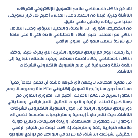
لقد غيّر الذكاء الاصطناعي ملامح
التسويق الإلكتروني للشركات
الناشئة
جذريًا، فبدلاً من الاعتماد على الحدس، أصبح كل قرار تسويقي
مبنيًا على بيانات وتحليل علمي دقيق.
من التخصيص الفوري، إلى الأتمتة، والتحليل التنبؤي، وحتى التفاعل
الذكي مع العملاء، أصبح الذكاء الاصطناعي الأداة التي لا غنى عنها
لأي شركة تسعى للنمو في السوق الرقمي.
ابدأ رحلتك اليوم مع
براندي ستوديو
، الشريك الذي يعرف كيف يوظّف
الذكاء الاصطناعي بذكاء لخدمة أهدافك، ويقود علامتك التجارية إلى
القمة بثقة واحترافية في عالم
التسويق الإلكتروني للشركات
الناشئة
.
في نهاية المطاف، لا يمكن لأي شركة ناشئة أن تحقق نجاحاً رقمياً
مستداماً دون استراتيجية
تسويق إلكتروني
متكاملة ومدروسة. ومع
التطور السريع في عالم الإنترنت، أصبح من الضروري التعاون مع
جهة خبيرة تمتلك الرؤية والأدوات لتحقيق التميز الرقمي. وهنا يأتي
دور
براندي ستوديو
، الرائدة في مجال
التسويق الإلكتروني للشركات
الناشئة
، حيث تقدم حلولاً إبداعية واستراتيجيات مخصصة تضمن لك
الوصول إلى جمهورك المستهدف، وزيادة المبيعات، وتعزيز هوية
علامتك التجارية بثقة واحترافية. إذا كنت تبحث عن النجاح الرقمي
الحقيقي لشركتك الناشئة، فلا تتردد في التواصل مع
براندي ستوديو