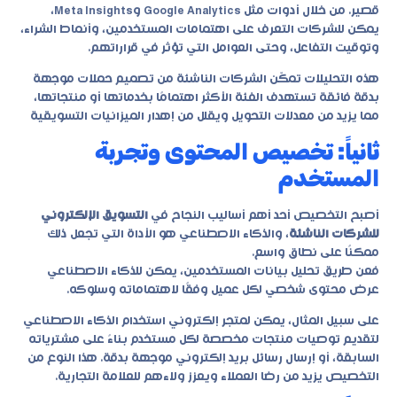
قصير. من خلال أدوات مثل Google Analytics وMeta Insights،
يمكن للشركات التعرف على اهتمامات المستخدمين، وأنماط الشراء،
وتوقيت التفاعل، وحتى العوامل التي تؤثر في قراراتهم.
هذه التحليلات تمكّن الشركات الناشئة من تصميم حملات موجهة
بدقة فائقة تستهدف الفئة الأكثر اهتمامًا بخدماتها أو منتجاتها،
مما يزيد من معدلات التحويل ويقلل من إهدار الميزانيات التسويقية
ثانياً: تخصيص المحتوى وتجربة
المستخدم
أصبح التخصيص أحد أهم أساليب النجاح في
التسويق الإلكتروني
للشركات الناشئة
، والذكاء الاصطناعي هو الأداة التي تجعل ذلك
ممكنًا على نطاق واسع.
فعن طريق تحليل بيانات المستخدمين، يمكن للذكاء الاصطناعي
عرض محتوى شخصي لكل عميل وفقًا لاهتماماته وسلوكه.
على سبيل المثال، يمكن لمتجر إلكتروني استخدام الذكاء الاصطناعي
لتقديم توصيات منتجات مخصصة لكل مستخدم بناءً على مشترياته
السابقة، أو إرسال رسائل بريد إلكتروني موجهة بدقة. هذا النوع من
التخصيص يزيد من رضا العملاء ويعزز ولاءهم للعلامة التجارية.