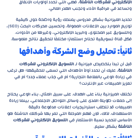
الإلكتروني للشركات الناشئة
، فهي التي تحدد أولويات الإنفاق
وتساعد في مراقبة الأداء وتجنب الهدر المالي.
تحديد الميزانية بشكل مدروس يمنحك رؤية واضحة حول كيفية
توزيع الموارد بين الإعلانات الممولة، وتحسين محركات البحث (SEO)،
والتسويق عبر المحتوى، والبريد الإلكتروني، وغيرها من الأدوات.
فكل قناة تسويقية تحتاج استثمارًا مختلفًا لتحقيق نتائج ملموسة.
ثانياً: تحليل وضع الشركة وأهدافها
قبل أن تبدأ بتخصيص ميزانية لـ
التسويق الإلكتروني للشركات
الناشئة
، عليك أن تحدد أولاً الأهداف التي تسعى لتحقيقها: هل ترغب
في زيادة الوعي بالعلامة التجارية؟ أم في جذب عملاء جدد؟ أم في
تعزيز المبيعات عبر الإنترنت؟
تختلف الميزانية بناءً على الهدف. على سبيل المثال، بناء الوعي يحتاج
إلى حملات طويلة المدى على وسائل التواصل الاجتماعي، بينما زيادة
المبيعات قد تتطلب استراتيجيات إعلانات مدفوعة دقيقة
الاستهداف. لذلك، فإن فهم المرحلة التي تمر بها شركتك الناشئة هو
الأساس لتحديد نسبة الاستثمار في
التسويق الإلكتروني للشركات
الناشئة
بشكل سليم.