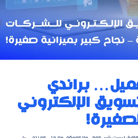
ميل… براندي
سويق الإلكتروني
صغيرة!