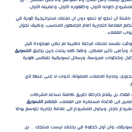
ارق ليست رأس المال، ولا الموقع، ولا حتى المنتج… بل
المشروع صوته الأول، وظهوره الأول، وعميله الأول.
شئة أن تنجو أو تنمو دون أن تمتلك استراتيجية قوية في
ضع العلامة التجارية أمام الجمهور المناسب، وكيف تحوّل
اب العملاء.
الوقت نفسه تمتلك فرصة ذهبية لم تكن موجودة قبل
وبأعلى تأثير ممكن. وهذا كله يحدث حين يُطبّق
التسويق
ضح، وخطوات مدروسة، ورسائل تسويقية تعكس هوية
وى، وإدارة الحملات المموّلة، أدوات لا غنى عنها لأي
.
ية فقط، بل يقدّم خارطة طريق كاملة تساعد الشركات
ل عميل إلى قاعدة مستمرة من العملاء. ففهم
التسويق
شروع ناجح، ويحوّل المشروع إلى علامة تجارية تتوسع يومًا
تسويقك، وأن أول خطوة في رحلتك ليست منتجك… بل