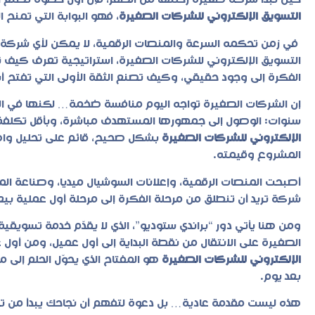
حين تبدأ شركة صغيرة رحلتها من الصفر، فإن أول خطوة تصنع الف
التسويق الإلكتروني للشركات الصغيرة
، فهو البوابة التي تمنح 
في زمن تحكمه السرعة والمنصات الرقمية، لا يمكن لأي شركة نا
التسويق الإلكتروني للشركات الصغيرة
، استراتيجية تعرف كيف ت
الفكرة إلى وجود حقيقي، وكيف تصنع الثقة الأولى التي تفتح أبو
إن الشركات الصغيرة تواجه اليوم منافسة ضخمة… لكنها في 
سنوات: الوصول إلى جمهورها المستهدف مباشرة، وبأقل تكلفة، 
الإلكتروني للشركات الصغيرة
بشكل صحيح، قائم على تحليل وا
المشروع وقيمته.
أصبحت المنصات الرقمية، وإعلانات السوشيال ميديا، وصناعة المحت
شركة تريد أن تنطلق من مرحلة الفكرة إلى مرحلة أول عملية بيع
ومن هنا يأتي دور “
براندي ستوديو
”، الذي لا يقدّم خدمة تسويق
الصغيرة على الانتقال من نقطة البداية إلى أول عميل، ومن أو
الإلكتروني للشركات الصغيرة
هو المفتاح الذي يحوّل الحلم إلى م
بعد يوم.
هذه ليست مقدمة عادية… بل دعوة لتفهم أن نجاحك يبدأ من 