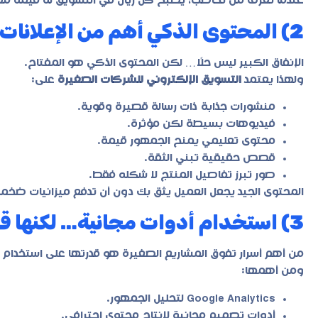
عندما تعرف من تخاطب، يصبح كل ريال في التسويق له قيمة م
2) المحتوى الذكي أهم من الإعلانات الضخمة
الإنفاق الكبير ليس حلًا… لكن المحتوى الذكي هو المفتاح.
ولهذا يعتمد
التسويق الإلكتروني للشركات الصغيرة
على:
منشورات جذابة ذات رسالة قصيرة وقوية.
فيديوهات بسيطة لكن مؤثرة.
محتوى تعليمي يمنح الجمهور قيمة.
قصص حقيقية تبني الثقة.
صور تبرز تفاصيل المنتج لا شكله فقط.
المحتوى الجيد يجعل العميل يثق بك دون أن تدفع ميزانيات ضخمة
3) استخدام أدوات مجانية… لكنها قوية التأثير
من أهم أسرار تفوق المشاريع الصغيرة هو قدرتها على استخدام ال
ومن أهمها:
Google Analytics لتحليل الجمهور.
أدوات تصميم مجانية لإنتاج محتوى احترافي.