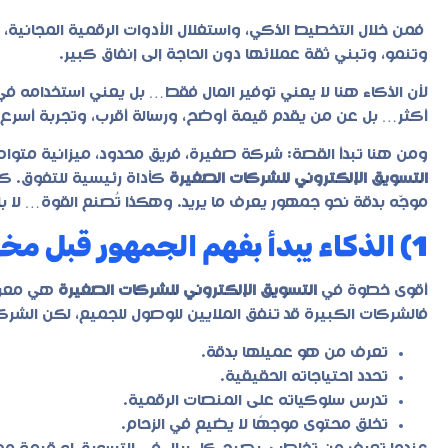
فمن خلال التخطيط الذكي، واستغلال الأدوات الرقمية المجاني
وتنمو، وتبني ثقة عملائها دون الحاجة إلى إنفاق كبير.
لأن الذكاء هنا لا يعني توفير المال فقط… بل يعني استخدامه ف
أكثر… بل عن من يقدم قيمة أوضح، ورسالة أقرب، وتجربة أسرع.
ومن هنا تبدأ القصة: شركة صغيرة، فريق محدود، ميزانية متو
التسويق الإلكتروني للشركات الصغيرة
كأداة رئيسية للتفوق. ك
موجّه بدقة نحو جمهور يعرف ما يريد. وهكذا تُصنع القوة… لا بالم
1) الذكاء يبدأ بفهم الجمهور قبل مخاطبته
أقوى خطوة في
التسويق الإلكتروني للشركات الصغيرة
هي معرف
فالشركات الكبيرة قد تنفق الملايين للوصول للجميع، لكن الشركا
تعرف من هو عميلها بدقة.
تحدد احتياجاته الحقيقية.
تدرس سلوكياته على المنصات الرقمية.
تخلق محتوى موجهًا لا يضيع في الزحام.