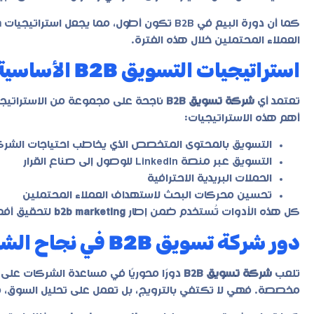
كما أن دورة البيع في B2B تكون أطول، مما يجعل استراتيجيات
n
العملاء المحتملين خلال هذه الفترة.
استراتيجيات التسويق B2B الأساسية
تعتمد أي
شركة تسويق B2B
ناجحة على مجموعة من الاستراتيجي
أهم هذه الاستراتيجيات:
التسويق بالمحتوى المتخصص الذي يخاطب احتياجات الشر
التسويق عبر منصة LinkedIn للوصول إلى صناع القرار
الحملات البريدية الاحترافية
تحسين محركات البحث لاستهداف العملاء المحتملين
كل هذه الأدوات تُستخدم ضمن إطار
b2b marketing
لتحقيق أفض
دور شركة تسويق B2B في نجاح الشركات
تلعب
شركة تسويق B2B
دورًا محوريًا في مساعدة الشركات على
مخصصة. فهي لا تكتفي بالترويج، بل تعمل على تحليل السوق، ف