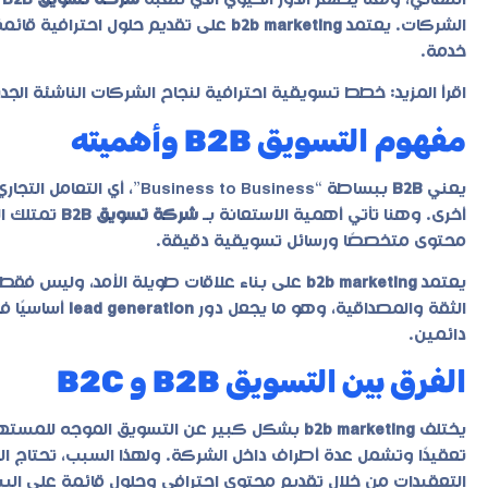
الشركات. يعتمد
b2b marketing
على تقديم حلول احترافية قائمة 
خدمة.
اقرأ المزيد:
خطط تسويقية احترافية لنجاح الشركات الناشئة الجديدة 6
مفهوم التسويق B2B وأهميته
يعني
B2B
ببساطة “iness to Business
أخرى. وهنا تأتي أهمية الاستعانة بـ
شركة تسويق B2B
تمتلك ال
محتوى متخصصًا ورسائل تسويقية دقيقة.
يعتمد
b2b marketing
على بناء علاقات طويلة الأمد، وليس فقط إ
الثقة والمصداقية، وهو ما يجعل دور
lead generation
أساسيًا ف
دائمين.
الفرق بين التسويق B2B و B2C
يختلف
b2b marketing
تعقيدًا وتشمل عدة أطراف داخل الشركة. ولهذا السبب، تحتاج ا
التعقيدات من خلال تقديم محتوى احترافي وحلول قائمة على البيا