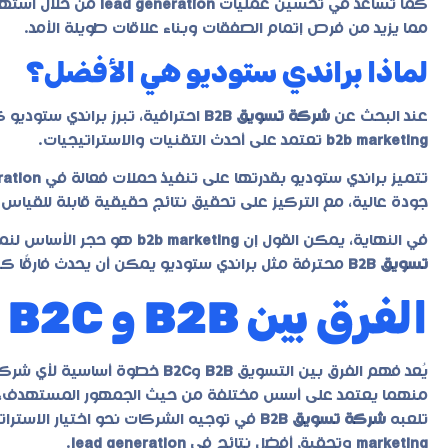
كما تساعد في تحسين عمليات
lead generation
من خلال استهدا
مما يزيد من فرص إتمام الصفقات وبناء علاقات طويلة الأمد.
لماذا براندي ستوديو هي الأفضل؟
عند البحث عن
شركة تسويق B2B
احترافية، تبرز
براندي ستوديو
كو
b2b marketing
تعتمد على أحدث التقنيات والاستراتيجيات.
تتميز براندي ستوديو بقدرتها على تنفيذ حملات فعالة في
ration
جودة عالية، مع التركيز على تحقيق نتائج حقيقية قابلة للقياس.
في النهاية، يمكن القول إن
b2b marketing
هو حجر الأساس لنمو 
تسويق B2B
محترفة مثل براندي ستوديو يمكن أن يحدث فارقًا كبي
الفرق بين B2B و B2C
يُعد فهم الفرق بين التسويق
B2B
و
B2C
خطوة أساسية لأي شركة 
منهما يعتمد على أسس مختلفة من حيث الجمهور المستهدف، أسل
تلعبه
شركة تسويق B2B
في توجيه الشركات نحو اختيار الاسترا
marketing
وتحقيق أفضل نتائج في
lead generation
.