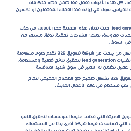
 بدقة. كل هذه الأدوات تعمل معًا ضمن خطة متكاملة
 للقياس، سواء في زيادة عدد العملاء المحتملين أو تحسين
lead gen
، حيث تمثل هذه العملية حجر الأساس في جذب
راتيجيات مدروسة، يمكن للشركات تحقيق تدفق مستمر من
في السوق.
 لكل من يبحث عن
شركة تسويق B2B
تقدم حلولًا متكاملة
قنيات
lead generation
لتحقيق نتائج فعلية ومستدامة.
 عميل تضمن له التميز في سوق شديد المنافسة.
يق B2B
بشكل صحيح هو المفتاح الحقيقي لنجاح
 نمو مستدام في عالم الأعمال الحديث.
ويق الحديثة التي تعتمد عليها المؤسسات لتحقيق النمو
ات التي تستهدف فيها شركة أخرى بدلًا من المستهلك
ي بناء استراتيجيات دقيقة تستهدف صناع القرار داخل