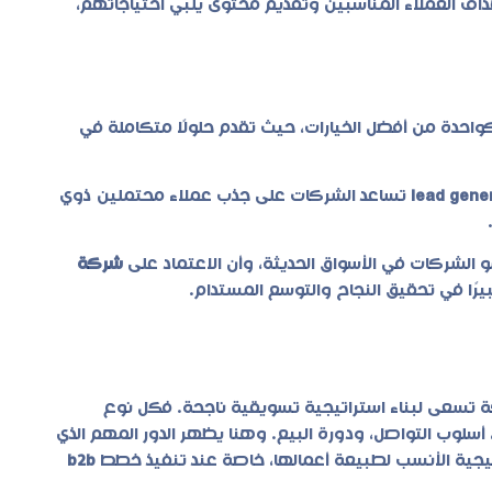
ف العملاء المناسبين وتقديم محتوى يلبي احتياجاتهم،
احدة من أفضل الخيارات، حيث تقدم حلولًا متكاملة في
lead gene
تساعد الشركات على جذب عملاء محتملين ذوي
الشركات في الأسواق الحديثة، وأن الاعتماد على
شركة
رًا في تحقيق النجاح والتوسع المستدام.
تسعى لبناء استراتيجية تسويقية ناجحة. فكل نوع
وب التواصل، ودورة البيع. وهنا يظهر الدور المهم الذي
تيجية الأنسب لطبيعة أعمالها، خاصة عند تنفيذ خطط
b2b