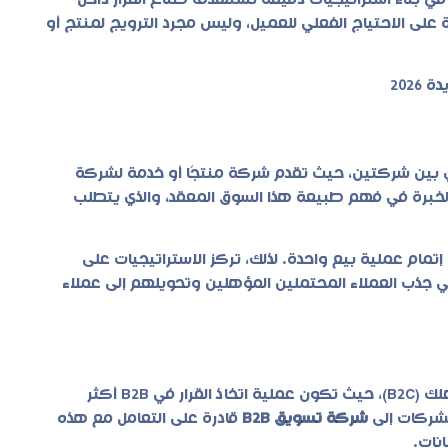
على الاحتياج الفعلي للعميل، وليس مجرد الترويج لمنتج أو
202
Bus”، أي التعامل التجاري بين شركتين، حيث تقدم شركة منتجًا أو خدمة لشركة
خبرة في فهم طبيعة هذا السوق المعقد، والذي يتطلب
تمام عملية بيع واحدة. لذلك، تركز الاستراتيجيات على
ي جذب العملاء المحتملين المؤهلين وتحويلهم إلى عملاء
بشكل كبير عن التسويق الموجه للمستهلك (B2C)، حيث تكون عملية اتخاذ القرار في B2B أكثر
لشركات إلى
شركة تسويق B2B
قادرة على التعامل مع هذه
نات.