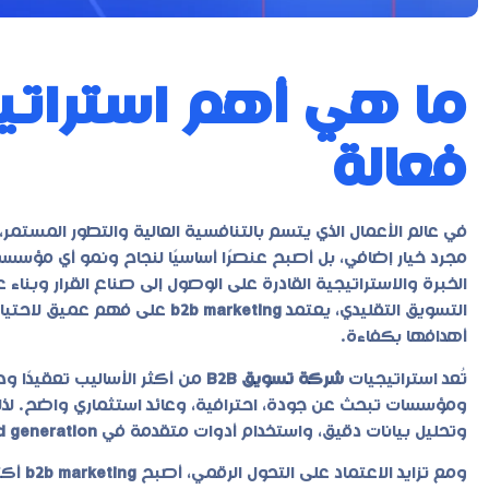
فعالة
مجرد خيار إضافي، بل أصبح عنصرًا أساسيًا لنجاح ونمو أي مؤسسة
الخبرة والاستراتيجية القادرة على الوصول إلى صناع القرار وبنا
التسويق التقليدي، يعتمد
b2b marketing
على فهم عميق لاحتياج
أهدافها بكفاءة.
تُعد استراتيجيات
شركة تسويق B2B
من أكثر الأساليب تعقيدًا و
ومؤسسات تبحث عن جودة، احترافية، وعائد استثماري واضح. لذ
وتحليل بيانات دقيق، واستخدام أدوات متقدمة في
d generation
ومع تزايد الاعتماد على التحول الرقمي، أصبح
b2b marketing
أكث