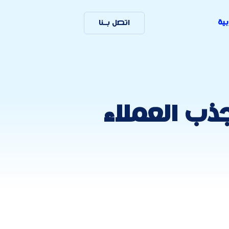
بية
اتصل بـنا
يات جذب العملاء