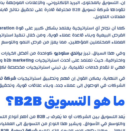
إن، التسويق بالمحتوى، البريد الإلكتروني، والإعلانات الموجهة
تقودها
شركة تسويق B2B
محترفة قادرة على تحقيق نتائج قابلة
معدلات التحويل.
كما أن نجاح أي استراتيجية يعتمد بشكل كبير على قوة
eration
الفرص البيعية وبناء قاعدة عملاء قوية. ومن خلال تنفيذ است
العملاء المحتملين المؤهلين، مما يعزز من فرص النمو والتوسع 
وفي هذا السياق، تبرز
براندي ستوديو
كواحدة من أفضل الخيارات
واحترافية، حيث تعتمد على أحدث استراتيجيات
b2b marketing
وت
فهي لا تقدم خدمات تقليدية، بل تبني استراتيجيات مخصصة لكل
في النهاية، يمكن القول إن فهم وتطبيق استراتيجيات
شركة تسو
الشركات في الوصول إلى عملاء جدد، وبناء علاقات قوية، وتحقيق
ما هو التسويق B2B؟
يُعد التسويق بين الشركات أو ما يُعرف بـ
B2B
من أهم أنواع التس
والتوسع في الأسواق. ويشير هذا النوع من التسويق إلى العملي
النهائي، وهنا يظهر الدور الحيوي الذي تلعبه
شركة تسويق B2B
ف