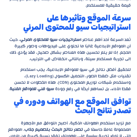
قيمة حقيقية للمستخدم.
سرعة الموقع وتأثيرها على
استراتيجيات سيو للمحتوى المرئي
تُعد السرعة أحد أهم عناصر
استراتيجيات سيو للمحتوى المرئي
، حيث
أن المواقع الإبداعية غالبًا ما تحتوي على فيديوهات وصور كبيرة
الحجم. إذا لم يتم تحسين هذه العناصر بشكل صحيح، فقد يؤدي ذلك
إلى تجربة مستخدم سيئة، وبالتالي انخفاض في الترتيب.
لتحقيق أفضل نتائج في
سيو للمواقع الإبداعية
، يجب استخدام
تقنيات مثل ضغط الصور، التحميل الكسول (Lazy Loading)،
واستخدام شبكات توزيع المحتوى (CDN). هذه الخطوات لا تحسن
فقط الأداء، بل تساهم أيضًا في رفع جودة
سيو فني للمواقع الفنية
.
توافق الموقع مع الهواتف ودوره في
تصدر نتائج البحث
مع تزايد استخدام الهواتف الذكية، أصبح التوافق مع الأجهزة
المحمولة عاملًا حاسمًا في
تصدر نتائج البحث بتصميم جذاب
. المواقع
التي لا توفر تجربة سلسة على الهواتف تفقد نسبة كبيرة من الزوار،