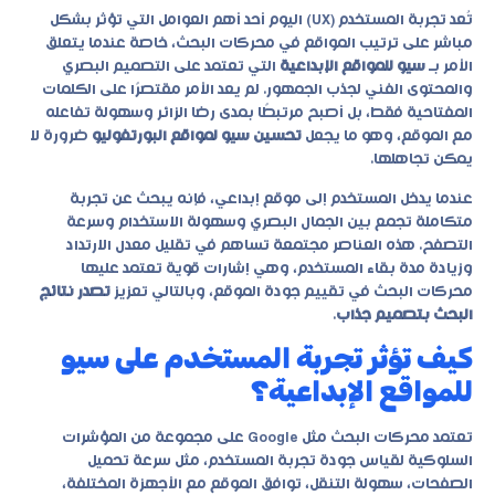
تُعد تجربة المستخدم (UX) اليوم أحد أهم العوامل التي تؤثر بشكل
مباشر على ترتيب المواقع في محركات البحث، خاصة عندما يتعلق
الأمر بـ
سيو للمواقع الإبداعية
التي تعتمد على التصميم البصري
والمحتوى الفني لجذب الجمهور. لم يعد الأمر مقتصرًا على الكلمات
المفتاحية فقط، بل أصبح مرتبطًا بمدى رضا الزائر وسهولة تفاعله
مع الموقع، وهو ما يجعل
تحسين سيو لمواقع البورتفوليو
ضرورة لا
يمكن تجاهلها.
عندما يدخل المستخدم إلى موقع إبداعي، فإنه يبحث عن تجربة
متكاملة تجمع بين الجمال البصري وسهولة الاستخدام وسرعة
التصفح. هذه العناصر مجتمعة تساهم في تقليل معدل الارتداد
وزيادة مدة بقاء المستخدم، وهي إشارات قوية تعتمد عليها
محركات البحث في تقييم جودة الموقع، وبالتالي تعزيز
تصدر نتائج
البحث بتصميم جذاب
.
كيف تؤثر تجربة المستخدم على سيو
للمواقع الإبداعية؟
تعتمد محركات البحث مثل Google على مجموعة من المؤشرات
السلوكية لقياس جودة تجربة المستخدم، مثل سرعة تحميل
الصفحات، سهولة التنقل، توافق الموقع مع الأجهزة المختلفة،