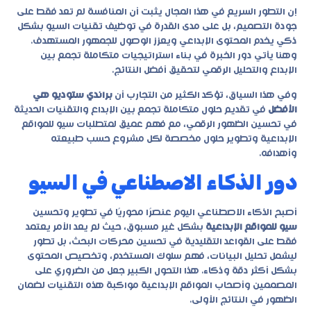
إن التطور السريع في هذا المجال يثبت أن المنافسة لم تعد فقط على
جودة التصميم، بل على مدى القدرة في توظيف تقنيات السيو بشكل
ذكي يخدم المحتوى الإبداعي ويعزز الوصول للجمهور المستهدف.
وهنا يأتي دور الخبرة في بناء استراتيجيات متكاملة تجمع بين
الإبداع والتحليل الرقمي لتحقيق أفضل النتائج.
وفي هذا السياق، تؤكد الكثير من التجارب أن
براندي ستوديو هي
الأفضل
في تقديم حلول متكاملة تجمع بين الإبداع والتقنيات الحديثة
في تحسين الظهور الرقمي، مع فهم عميق لمتطلبات
سيو للمواقع
الإبداعية
وتطوير حلول مخصصة لكل مشروع حسب طبيعته
وأهدافه.
دور الذكاء الاصطناعي في السيو
أصبح الذكاء الاصطناعي اليوم عنصرًا محوريًا في تطوير وتحسين
سيو للمواقع الإبداعية
بشكل غير مسبوق، حيث لم يعد الأمر يعتمد
فقط على القواعد التقليدية في تحسين محركات البحث، بل تطور
ليشمل تحليل البيانات، فهم سلوك المستخدم، وتخصيص المحتوى
بشكل أكثر دقة وذكاء. هذا التحول الكبير جعل من الضروري على
المصممين وأصحاب المواقع الإبداعية مواكبة هذه التقنيات لضمان
الظهور في النتائج الأولى.