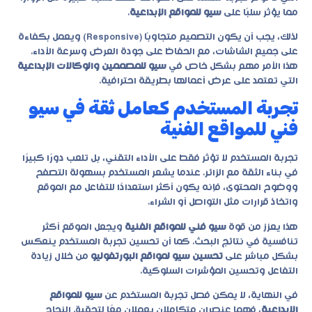
مما يؤثر سلبًا على
سيو للمواقع الإبداعية
.
لذلك، يجب أن يكون التصميم متجاوبًا (Responsive) ويعمل بكفاءة
على جميع الشاشات، مع الحفاظ على جودة العرض وسرعة الأداء.
هذا الأمر مهم بشكل خاص في
سيو للمصممين والوكالات الإبداعية
التي تعتمد على عرض أعمالها بطريقة احترافية.
تجربة المستخدم كعامل ثقة في سيو
فني للمواقع الفنية
تجربة المستخدم لا تؤثر فقط على الأداء التقني، بل تلعب دورًا كبيرًا
في بناء الثقة مع الزائر. عندما يشعر المستخدم بسهولة التصفح
ووضوح المحتوى، فإنه يكون أكثر استعدادًا للتفاعل مع الموقع
واتخاذ قرارات مثل التواصل أو الشراء.
هذا يعزز من قوة
سيو فني للمواقع الفنية
ويجعل الموقع أكثر
تنافسية في نتائج البحث. كما أن تحسين تجربة المستخدم ينعكس
بشكل مباشر على
تحسين سيو لمواقع البورتفوليو
من خلال زيادة
التفاعل وتحسين المؤشرات السلوكية.
في النهاية، لا يمكن فصل تجربة المستخدم عن
سيو للمواقع
الإبداعية
، فهما عنصران متكاملان يعملان معًا لتحقيق النجاح