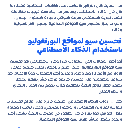
في السابق كان التركيز الأساسي على الكلمات المفتاحية فقط، أما
الآن فإن الذكاء الاصطناعي يساهم في بناء استراتيجيات متكاملة
تشمل تجربة المستخدم، سرعة الموقع، وجودة المحتوى البصري،
وهو ما يعزز مفهوم
سيو للمواقع الإبداعية
ليصبح أكثر شمولية
وذكاء.
تحسين سيو لمواقع البورتفوليو
باستخدام الذكاء الاصطناعي
أحد أهم المجالات التي استفادت من الذكاء الاصطناعي هو
تحسين
سيو لمواقع البورتفوليو
، حيث أصبح بالإمكان تحليل كيفية تفاعل
الزوار مع الأعمال المعروضة، وتحديد أكثر الصفحات جذبًا للانتباه. هذا
يساعد المصممين على تحسين طريقة عرض مشاريعهم بشكل
يضمن
تصدر نتائج البحث بتصميم جذاب
يجمع بين الجمال البصري
والأداء التقني.
كما أن أدوات الذكاء الاصطناعي أصبحت قادرة على اقتراح تحسينات
تلقائية لعناوين الصفحات، والوصف التعريفي، وحتى ترتيب المحتوى
داخل الموقع، مما يعزز فرص الظهور في محركات البحث بشكل أكبر
ويخدم بشكل مباشر هدف
سيو للمواقع الإبداعية
.