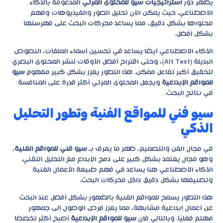
يظهر دور
استراتيجيات سيو للمحتوى المرئي
المدعومة بالذكاء
الاصطناعي. حيث يمكن الآن تحليل الصور والفيديوهات وفهم
محتواها بشكل دقيق، مما يساعد محركات البحث على فهرستها
بشكل أفضل.
الذكاء الاصطناعي أيضًا يساعد في تحسين أسماء الملفات، النصوص
البديلة (Alt Text)، وحتى اقتراح أفضل الأوقات لنشر المحتوى البصري
لتحقيق أكبر تفاعل ممكن. هذا التطور يعزز بشكل كبير مفهوم
سيو
للمواقع الإبداعية
ويجعل المحتوى المرئي أكثر قدرة على المنافسة
في نتائج البحث.
سيو فني للمواقع الفنية وتطور التحليل
الذكي
في مجال الفن والتصميم، ظهر ما يعرف بـ
سيو فني للمواقع الفنية
،
وهو مجال يعتمد بشكل كبير على دمج الإبداع مع التحليل التقني.
الذكاء الاصطناعي هنا يساعد في فهم طبيعة الأعمال الفنية
وتصنيفها بشكل دقيق داخل محركات البحث.
هذا التطور يسمح للمواقع الفنية بالظهور بشكل أفضل عند البحث
عن أعمال إبداعية مشابهة، مما يعزز فرص الوصول إلى جمهور
مهتم فعليًا. وبالتالي فإن
سيو للمواقع الإبداعية
أصبح أكثر تخصصًا