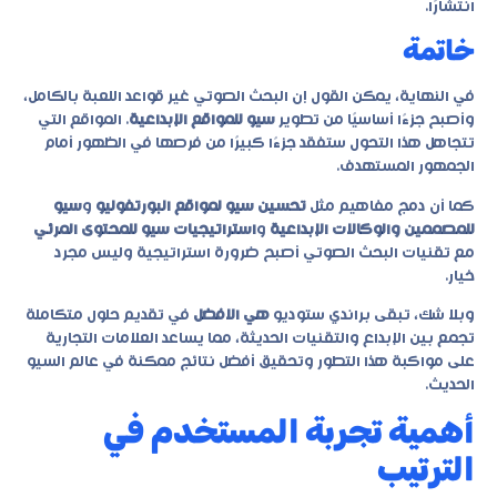
انتشارًا.
خاتمة
في النهاية، يمكن القول إن البحث الصوتي غير قواعد اللعبة بالكامل،
وأصبح جزءًا أساسيًا من تطوير
سيو للمواقع الإبداعية
. المواقع التي
تتجاهل هذا التحول ستفقد جزءًا كبيرًا من فرصها في الظهور أمام
الجمهور المستهدف.
كما أن دمج مفاهيم مثل
تحسين سيو لمواقع البورتفوليو
و
سيو
للمصممين والوكالات الإبداعية
و
استراتيجيات سيو للمحتوى المرئي
مع تقنيات البحث الصوتي أصبح ضرورة استراتيجية وليس مجرد
خيار.
وبلا شك، تبقى
براندي ستوديو
هي الافضل
في تقديم حلول متكاملة
تجمع بين الإبداع والتقنيات الحديثة، مما يساعد العلامات التجارية
على مواكبة هذا التطور وتحقيق أفضل نتائج ممكنة في عالم السيو
الحديث.
أهمية تجربة المستخدم في
الترتيب