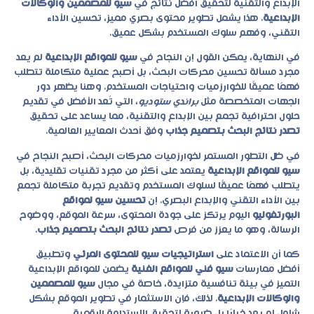
الإبداع والتقنية لتحقيق أفضل نتائج في
سيو للمصممين والوكالات
الإبداعية
. هذا يشمل تطوير محتوى بصري مميز، تحسين الأداء
التقني، وفهم سلوك المستخدم بشكل عميق.
في النهاية، يمكن القول إن النجاح في
سيو للمواقع الإبداعية
لم يعد
مجرد مسألة تحسين محركات البحث، بل أصبح عملية متكاملة تتطلب
فهمًا عميقًا للخوارزميات واحتياجات المستخدم. وهنا يظهر دور
الجهات المتخصصة مثل
براندي ستوديو
، التي تُعد الأفضل في تقديم
حلول احترافية تجمع بين الإبداع والتقنية، مما يساعد على تحقيق
تصدر نتائج البحث بتصميم جذاب
وفق أحدث المعايير العالمية.
في ظل التطور المستمر لخوارزميات محركات البحث، أصبح النجاح في
سيو للمواقع الإبداعية
يعتمد على أكثر من مجرد تقنيات تقليدية، بل
يتطلب فهمًا عميقًا لسلوك المستخدم وتقديم تجربة متكاملة تجمع
بين الأداء التقني والإبداع البصري. إن
تحسين سيو لمواقع
البورتفوليو
اليوم يرتكز على جودة المحتوى، سرعة الموقع، ووضوح
الرسالة، وهو ما يعزز من فرص
تصدر نتائج البحث بتصميم جذاب
.
كما أن الاعتماد على
استراتيجيات سيو للمحتوى المرئي
وتطبيق
أفضل ممارسات
سيو فني للمواقع الفنية
يضمن للمواقع الإبداعية
التميز في بيئة تنافسية متزايدة، خاصة في مجال
سيو للمصممين
والوكالات الإبداعية
. لذلك، فإن الاستثمار في تطوير الموقع بشكل
شامل لم يعد خيارًا بل ضرورة لتحقيق الاستدامة الرقمية.