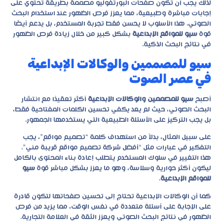
لذلك يجب أن تكون صفحات البورتفوليو مصممة بطريقة تحتوي على
إجابات مباشرة وطبيعية، مما يعزز فرص الظهور عند استخدام البحث
الصوتي. هذا الأسلوب لا يحسن فقط تجربة المستخدم، بل يدعم أيضًا
قوة
سيو للمواقع الإبداعية
بشكل كبير من خلال زيادة فرص الظهور
في نتائج البحث الذكية.
سيو للمصممين والوكالات الإبداعية
في عصر الصوت
أصبح
سيو للمصممين والوكالات الإبداعية
أكثر تعقيدًا مع انتشار
البحث الصوتي، حيث لم يعد يكفي تحسين الكلمات المفتاحية فقط،
بل يجب التركيز على الأسئلة الطبيعية التي يستخدمها الجمهور.
على سبيل المثال، بدلاً من استهداف كلمة “تصميم مواقع”، يجب
التفكير في عبارات مثل “أفضل شركة تصميم مواقع قريبة مني”.
هذا التغيير في سلوك المستخدم يتطلب إعادة بناء المحتوى بالكامل
ليكون أكثر حوارية وسلاسة، وهو ما يعزز بشكل مباشر قوة
سيو
للمواقع الإبداعية
.
كما أن الوكالات الإبداعية تحتاج إلى تحسين صفحاتها لتكون قادرة
على الإجابة على أسئلة متعددة في نفس الوقت، مما يزيد من فرص
الظهور في نتائج البحث الصوتي ويعزز الثقة في العلامة التجارية.