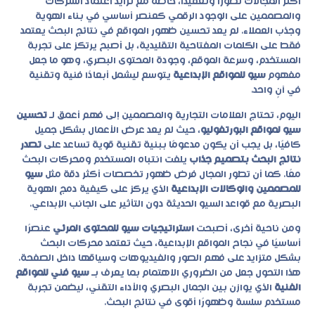
أكثر المجالات تطورًا وتعقيدًا، خاصة مع تزايد اعتماد الشركات
والمصممين على الوجود الرقمي كعنصر أساسي في بناء الهوية
وجذب العملاء. لم يعد تحسين ظهور المواقع في نتائج البحث يعتمد
فقط على الكلمات المفتاحية التقليدية، بل أصبح يرتكز على تجربة
المستخدم، وسرعة الموقع، وجودة المحتوى البصري، وهو ما جعل
مفهوم
سيو للمواقع الإبداعية
يتوسع ليشمل أبعادًا فنية وتقنية
في آنٍ واحد.
اليوم، تحتاج العلامات التجارية والمصممين إلى فهم أعمق لـ
تحسين
سيو لمواقع البورتفوليو
، حيث لم يعد عرض الأعمال بشكل جميل
كافيًا، بل يجب أن يكون مدعومًا ببنية تقنية قوية تساعد على
تصدر
نتائج البحث بتصميم جذاب
يلفت انتباه المستخدم ومحركات البحث
معًا. كما أن تطور المجال فرض ظهور تخصصات أكثر دقة مثل
سيو
للمصممين والوكالات الإبداعية
الذي يركز على كيفية دمج الهوية
البصرية مع قواعد السيو الحديثة دون التأثير على الجانب الإبداعي.
ومن ناحية أخرى، أصبحت
استراتيجيات سيو للمحتوى المرئي
عنصرًا
أساسيًا في نجاح المواقع الإبداعية، حيث تعتمد محركات البحث
بشكل متزايد على فهم الصور والفيديوهات وسياقها داخل الصفحة.
هذا التحول جعل من الضروري الاهتمام بما يعرف بـ
سيو فني للمواقع
الفنية
الذي يوازن بين الجمال البصري والأداء التقني، ليضمن تجربة
مستخدم سلسة وظهورًا أقوى في نتائج البحث.