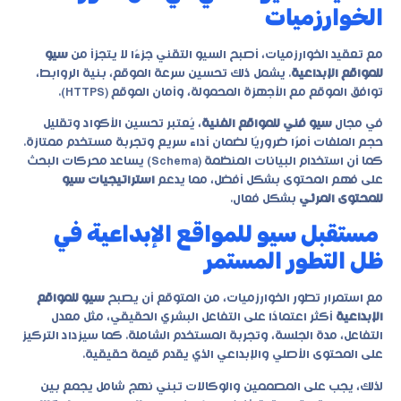
الخوارزميات
مع تعقيد الخوارزميات، أصبح السيو التقني جزءًا لا يتجزأ من
سيو
للمواقع الإبداعية
. يشمل ذلك تحسين سرعة الموقع، بنية الروابط،
توافق الموقع مع الأجهزة المحمولة، وأمان الموقع (HTTPS).
في مجال
سيو فني للمواقع الفنية
، يُعتبر تحسين الأكواد وتقليل
حجم الملفات أمرًا ضروريًا لضمان أداء سريع وتجربة مستخدم ممتازة.
كما أن استخدام البيانات المنظمة (Schema) يساعد محركات البحث
على فهم المحتوى بشكل أفضل، مما يدعم
استراتيجيات سيو
للمحتوى المرئي
بشكل فعال.
مستقبل سيو للمواقع الإبداعية في
ظل التطور المستمر
مع استمرار تطور الخوارزميات، من المتوقع أن يصبح
سيو للمواقع
الإبداعية
أكثر اعتمادًا على التفاعل البشري الحقيقي، مثل معدل
التفاعل، مدة الجلسة، وتجربة المستخدم الشاملة. كما سيزداد التركيز
على المحتوى الأصلي والإبداعي الذي يقدم قيمة حقيقية.
لذلك، يجب على المصممين والوكالات تبني نهج شامل يجمع بين