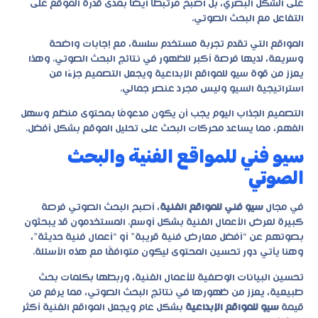
على الشكل البصري، بل أصبح مرتبطًا أيضًا بمدى قدرة الموقع على
التفاعل مع البحث الصوتي.
المواقع التي تقدم تجربة مستخدم سلسة، مع إجابات واضحة
وسريعة، لديها فرصة أكبر للظهور في نتائج البحث الصوتي. وهذا
يعزز من قوة
سيو للمواقع الإبداعية
ويجعل التصميم جزءًا من
استراتيجية السيو وليس مجرد عنصر جمالي.
التصميم الجذاب اليوم يجب أن يكون مدعومًا بمحتوى منظم وسهل
الفهم، مما يساعد محركات البحث على تحليل الموقع بشكل أفضل.
سيو فني للمواقع الفنية والبحث
الصوتي
في مجال
سيو فني للمواقع الفنية
، أصبح البحث الصوتي فرصة
كبيرة لعرض الأعمال الفنية بشكل أوسع. المستخدمون قد يبحثون
بصوتهم عن “أفضل معارض فنية قريبة” أو “أعمال فنية حديثة”،
وهنا يأتي دور تحسين المحتوى ليكون متوافقًا مع هذه الأسئلة.
تحسين البيانات الوصفية للأعمال الفنية، وربطها بكلمات بحث
طبيعية، يعزز من ظهورها في نتائج البحث الصوتي، مما يرفع من
قيمة
سيو للمواقع الإبداعية
بشكل عام ويجعل المواقع الفنية أكثر