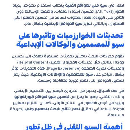
لذلك، فإن
سيو فني للمواقع الفنية
يتطلب استخدام نصوص بديلة
للصور (Alt Text)، تحسين أسماء الملفات، وضغط الوسائط دون
التأثير على الجودة. هذه الخطوات تساعد في تحسين الفهم الآلي
للمحتوى، وبالتالي تعزيز
سيو للمواقع الإبداعية
بشكل عام.
تحديثات الخوارزميات وتأثيرها على
سيو للمصممين والوكالات الإبداعية
تقوم محركات البحث بإطلاق تحديثات مستمرة تهدف إلى تحسين
جودة النتائج، مثل تحديثات المحتوى المفيد (Helpful Content)
وتحديثات تجربة الصفحة (Page Experience). هذه التحديثات تؤثر
بشكل مباشر على
سيو للمصممين والوكالات الإبداعية
، حيث يتم
تفضيل المواقع التي تقدم تجربة متكاملة وسلسة.
في هذا السياق، يصبح من الضروري الجمع بين التصميم الإبداعي
والأداء التقني، وهو ما يعزز من
تحسين سيو لمواقع البورتفوليو
ويزيد من فرص الظهور في النتائج الأولى. كما أن الالتزام بمعايير
الجودة يساعد في تحقيق
تصدر نتائج البحث بتصميم جذاب
بطريقة
مستدامة.
أهمية السيو التقني في ظل تطور