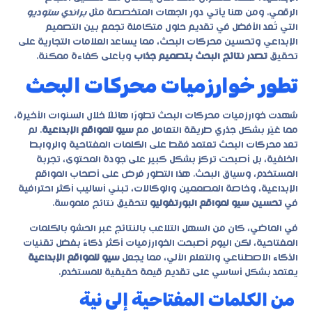
الرقمي. ومن هنا يأتي دور الجهات المتخصصة مثل
براندي ستوديو
التي تُعد الأفضل في تقديم حلول متكاملة تجمع بين التصميم
الإبداعي وتحسين محركات البحث، مما يساعد العلامات التجارية على
تحقيق
تصدر نتائج البحث بتصميم جذاب
وبأعلى كفاءة ممكنة.
تطور خوارزميات محركات البحث
شهدت خوارزميات محركات البحث تطورًا هائلًا خلال السنوات الأخيرة،
مما غيّر بشكل جذري طريقة التعامل مع
سيو للمواقع الإبداعية
. لم
تعد محركات البحث تعتمد فقط على الكلمات المفتاحية والروابط
الخلفية، بل أصبحت تركز بشكل كبير على جودة المحتوى، تجربة
المستخدم، وسياق البحث. هذا التطور فرض على أصحاب المواقع
الإبداعية، وخاصة المصممين والوكالات، تبني أساليب أكثر احترافية
في
تحسين سيو لمواقع البورتفوليو
لتحقيق نتائج ملموسة.
في الماضي، كان من السهل التلاعب بالنتائج عبر الحشو بالكلمات
المفتاحية، لكن اليوم أصبحت الخوارزميات أكثر ذكاءً بفضل تقنيات
الذكاء الاصطناعي والتعلم الآلي، مما يجعل
سيو للمواقع الإبداعية
يعتمد بشكل أساسي على تقديم قيمة حقيقية للمستخدم.
من الكلمات المفتاحية إلى نية