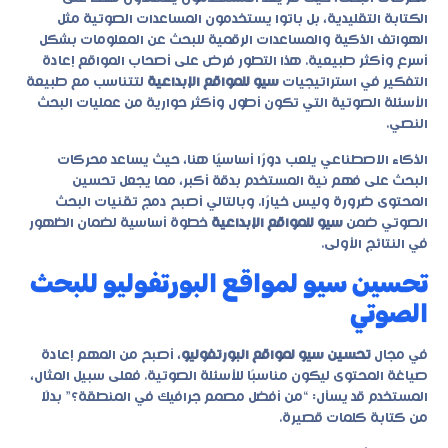
الكتابة التقليدية، بل باتوا يستخدمون المساعدات الصوتية مثل
الهواتف الذكية والمساعدات الرقمية للبحث عن المعلومات بشكل
أسرع وأكثر طبيعية. هذا التطور فرض على أصحاب المواقع إعادة
التفكير في استراتيجيات
سيو للمواقع الإبداعية
لتتناسب مع طبيعة
الأسئلة الصوتية التي تكون أطول وأكثر حوارية من عمليات البحث
النصي.
الذكاء الاصطناعي يلعب دورًا أساسيًا هنا، حيث يساعد محركات
البحث على فهم نية المستخدم بدقة أكبر، مما يجعل تحسين
المحتوى ضرورة وليس خيارًا. وبالتالي أصبح دمج تقنيات البحث
الصوتي ضمن
سيو للمواقع الإبداعية
خطوة أساسية لضمان الظهور
في النتائج الأولى.
تحسين سيو لمواقع البورتفوليو للبحث
الصوتي
في مجال
تحسين سيو لمواقع البورتفوليو
، أصبح من المهم إعادة
صياغة المحتوى ليكون مناسبًا للأسئلة الصوتية. فعلى سبيل المثال،
المستخدم قد يسأل: “من أفضل مصمم جرافيك في المنطقة؟” بدلًا
من كتابة كلمات قصيرة.