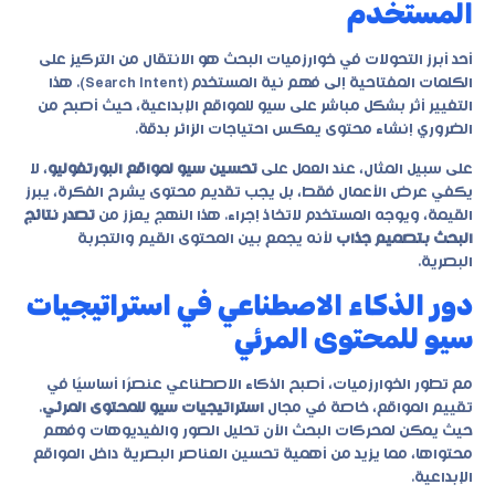
المستخدم
أحد أبرز التحولات في خوارزميات البحث هو الانتقال من التركيز على
الكلمات المفتاحية إلى فهم نية المستخدم (Search Intent). هذا
التغيير أثر بشكل مباشر على
سيو للمواقع الإبداعية
، حيث أصبح من
الضروري إنشاء محتوى يعكس احتياجات الزائر بدقة.
على سبيل المثال، عند العمل على
تحسين سيو لمواقع البورتفوليو
، لا
يكفي عرض الأعمال فقط، بل يجب تقديم محتوى يشرح الفكرة، يبرز
القيمة، ويوجه المستخدم لاتخاذ إجراء. هذا النهج يعزز من
تصدر نتائج
البحث بتصميم جذاب
لأنه يجمع بين المحتوى القيم والتجربة
البصرية.
دور الذكاء الاصطناعي في استراتيجيات
سيو للمحتوى المرئي
مع تطور الخوارزميات، أصبح الذكاء الاصطناعي عنصرًا أساسيًا في
تقييم المواقع، خاصة في مجال
استراتيجيات سيو للمحتوى المرئي
.
حيث يمكن لمحركات البحث الآن تحليل الصور والفيديوهات وفهم
محتواها، مما يزيد من أهمية تحسين العناصر البصرية داخل المواقع
الإبداعية.