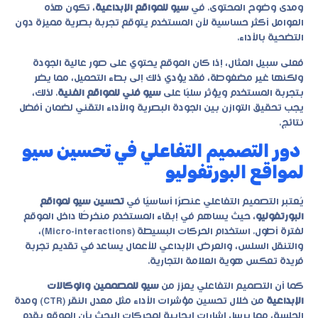
ومدى وضوح المحتوى. في
سيو للمواقع الإبداعية
، تكون هذه
العوامل أكثر حساسية لأن المستخدم يتوقع تجربة بصرية مميزة دون
التضحية بالأداء.
فعلى سبيل المثال، إذا كان الموقع يحتوي على صور عالية الجودة
ولكنها غير مضغوطة، فقد يؤدي ذلك إلى بطء التحميل، مما يضر
بتجربة المستخدم ويؤثر سلبًا على
سيو فني للمواقع الفنية
. لذلك،
يجب تحقيق التوازن بين الجودة البصرية والأداء التقني لضمان أفضل
نتائج.
دور التصميم التفاعلي في تحسين سيو
لمواقع البورتفوليو
يُعتبر التصميم التفاعلي عنصرًا أساسيًا في
تحسين سيو لمواقع
البورتفوليو
، حيث يساهم في إبقاء المستخدم منخرطًا داخل الموقع
لفترة أطول. استخدام الحركات البسيطة (Micro-interactions)،
والتنقل السلس، والعرض الإبداعي للأعمال يساعد في تقديم تجربة
فريدة تعكس هوية العلامة التجارية.
كما أن التصميم التفاعلي يعزز من
سيو للمصممين والوكالات
الإبداعية
من خلال تحسين مؤشرات الأداء مثل معدل النقر (CTR) ومدة
الجلسة، مما يرسل إشارات إيجابية لمحركات البحث بأن الموقع يقدم