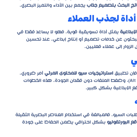
ائج البحث بتصميم جذاب
يجمع بين الأداء والتميز البصري.
أداة لجذب العملاء
إبداعية
يمثل أداة تسويقية قوية. فهو لا يساعد فقط في
 يبحثون عن خدمات تصميم أو إنتاج إبداعي. عند تحسين
لزوار إلى عملاء فعليين.
ي
 فإن تطبيق
استراتيجيات سيو للمحتوى المرئي
أمر ضروري.
يشمل ذلك تحسين أحجام الصور، استخدام النصوص البديلة (Alt Text)، وضغط الملفات دون فقدان الجودة. هذه الخطوات
ع الإبداعية
بشكل كبير.
بات السيو. فالمبالغة في استخدام العناصر البصرية الثقيلة
ع البورتفوليو
بشكل احترافي يضمن الحفاظ على جودة