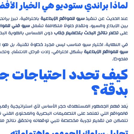
لماذا براندي ستوديو هي الخيار الأف
عند الحديث عن تنفيذ
سيو للمواقع الإبداعية
باحترافية، تبرز
براند
بين الإبداع والسيو، وتقدم حلولًا متكاملة تشمل
سيو فني للمواق
على
تصدر نتائج البحث بتصميم جذاب
دون المساس بالهوية البص
في النهاية، اختيار سيو مناسب ليس مجرد خطوة تقنية، بل هو ا
سيو للمواقع الإبداعية
بشكل احترافي، زادت فرص الانتشار، وتح
ملحوظ.
كيف تحدد احتياجات ج
بدقة؟
يُعد فهم الجمهور المستهدف حجر الأساس لأي استراتيجية رقمي
فالمواقع التي تعتمد على التصميمات البصرية والمحتوى الفني
تتمكن من تقديم تجربة مخصصة تلبي توقعاته وتحقق نتائج م
تحليل سلوك الجمهور واهتماماته