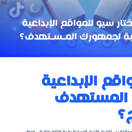
قع الإبداعية
 المستهدف
ج؟