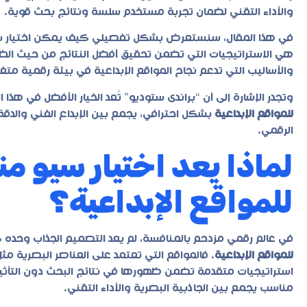
والأداء التقني لضمان تجربة مستخدم سلسة ونتائج بحث قوية.
في هذا المقال، سنستعرض بشكل تفصيلي كيف يمكن اختيار
س
هي الاستراتيجيات التي تضمن تحقيق أفضل النتائج من حيث الظهور
والأساليب التي تدعم نجاح المواقع الإبداعية في بيئة رقمية متغي
وتجدر الإشارة إلى أن “براندى ستوديو” تُعد الخيار الأفضل في هذ
للمواقع الإبداعية
بشكل احترافي، يجمع بين الإبداع الفني والدق
الرقمي.
لماذا يعد اختيار سيو من
للمواقع الإبداعية؟
في عالم رقمي مزدحم بالمنافسة، لم يعد التصميم الجذاب وحده كا
للمواقع الإبداعية
. فالمواقع التي تعتمد على العناصر البصرية مث
استراتيجيات متقدمة تضمن ظهورها في نتائج البحث دون التأثير ع
مناسب يجمع بين الجاذبية البصرية والأداء التقني.