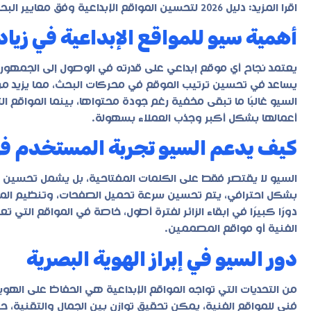
اقرا المزيد:
دليل 2026 لتحسين المواقع الإبداعية وفق معايير البحث الجديدة
أهمية سيو للمواقع الإبداعية في زياد
يعتمد نجاح أي موقع إبداعي على قدرته في الوصول إلى الجمهو
يساعد في تحسين ترتيب الموقع في محركات البحث، مما يزيد من 
السيو غالبًا ما تبقى مخفية رغم جودة محتواها، بينما المواقع ا
أعمالها بشكل أكبر وجذب العملاء بسهولة.
كيف يدعم السيو تجربة المستخدم في 
السيو لا يقتصر فقط على الكلمات المفتاحية، بل يشمل تحسين ت
بشكل احترافي، يتم تحسين سرعة تحميل الصفحات، وتنظيم المح
دورًا كبيرًا في إبقاء الزائر لفترة أطول، خاصة في المواقع التي ت
الفنية أو مواقع المصممين.
دور السيو في إبراز الهوية البصرية
من التحديات التي تواجه المواقع الإبداعية هي الحفاظ على اله
فني للمواقع الفنية
، يمكن تحقيق توازن بين الجمال والتقنية، 