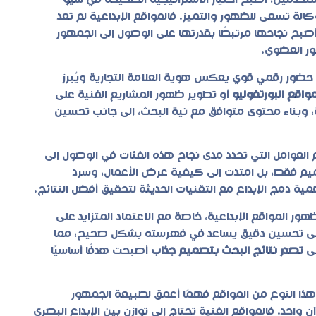
مستخدمين، أصبح اختيار الاستراتيجية الصحيحة في
سيو
لة تسعى للظهور والتميز. فالمواقع الإبداعية لم تعد
صبح نجاحها مرتبطًا بقدرتها على الوصول إلى الجمهور
ر العضوي.
ضور رقمي قوي يعكس هوية العلامة التجارية ويُبرز
اقع البورتفوليو
أو تطوير ظهور المشاريع الفنية على
بة، وبناء محتوى متوافق مع نية البحث، إلى جانب تحسين
العوامل التي تحدد مدى نجاح هذه الفئات في الوصول إلى
يم فقط، بل امتدت إلى كيفية عرض الأعمال، وسرد
 دمج الإبداع مع التقنيات الحديثة لتحقيق أفضل النتائج.
ظهور المواقع الإبداعية، خاصة مع الاعتماد المتزايد على
 إلى تحسين دقيق يساعد في فهرسته بشكل صحيح، مما
لى
تصدر نتائج البحث بتصميم جذاب
أصبحت هدفًا أساسيًا
ذا النوع من المواقع فهمًا أعمق لطبيعة الجمهور
 واحد. فالمواقع الفنية تحتاج إلى توازن بين الإبداع البصري