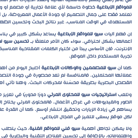
في عالم رقمي يتسم بالتنافسية العالية وتعدد الخيارات أمام ال
للمواقع الإبداعية
خطوة حاسمة لأي علامة تجارية أو مصمم أو وكا
تعتمد فقط على جمال التصميم أو جودة الأعمال المعروضة، بل أ
المستهدف في الوقت المناسب، عبر نتائج البحث وتحسين الظهو
إن فهم آليات
سيو للمواقع الإبداعية
يساعد بشكل كبير في بناء ح
أعمالها بشكل احترافي. سواء كان الأمر متعلقًا بـ
تحسين سيو لمو
الإنترنت، فإن الأساس يبدأ من اختيار الكلمات المفتاحية المناس
تجربة المستخدم داخل الموقع.
كما أن
سيو للمصممين والوكالات الإبداعية
أصبح اليوم من أهم 
عملائها المحتملين. فالمنافسة لم تعد محصورة في جودة التصم
القصص البصرية بطريقة محسّنة لمحركات البحث. وهنا تأتي أهمية
وتلعب
استراتيجيات سيو للمحتوى المرئي
دورًا محوريًا في تعزيز 
الصور والفيديوهات في عرض الأعمال. فالمحتوى المرئي يحتاج
يساهم في زيادة الزيارات وتحقيق انتشار أوسع. كما أن القدرة ع
لكل موقع يسعى للتميز في المجال الإبداعي.
ولا يمكن تجاهل أهمية
سيو فني للمواقع الفنية
، حيث يتطلب ه
واهتماماته، بالإضافة إلى تحسين العناصر التقنية والبصرية في آنٍ