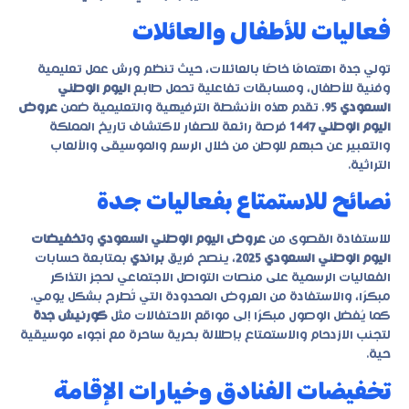
فعاليات للأطفال والعائلات
تولي جدة اهتمامًا خاصًا بالعائلات، حيث تنظم ورش عمل تعليمية
وفنية للأطفال، ومسابقات تفاعلية تحمل طابع
اليوم الوطني
السعودي 95
. تقدم هذه الأنشطة الترفيهية والتعليمية ضمن
عروض
اليوم الوطني 1447
فرصة رائعة للصغار لاكتشاف تاريخ المملكة
والتعبير عن حبهم للوطن من خلال الرسم والموسيقى والألعاب
التراثية.
نصائح للاستمتاع بفعاليات جدة
للاستفادة القصوى من
عروض اليوم الوطني السعودي
و
تخفيضات
اليوم الوطني السعودي 2025
، ينصح فريق
براندي
بمتابعة حسابات
الفعاليات الرسمية على منصات التواصل الاجتماعي لحجز التذاكر
مبكرًا، والاستفادة من العروض المحدودة التي تُطرح بشكل يومي.
كما يُفضل الوصول مبكرًا إلى مواقع الاحتفالات مثل
كورنيش جدة
لتجنب الازدحام والاستمتاع بإطلالة بحرية ساحرة مع أجواء موسيقية
حية.
تخفيضات الفنادق وخيارات الإقامة