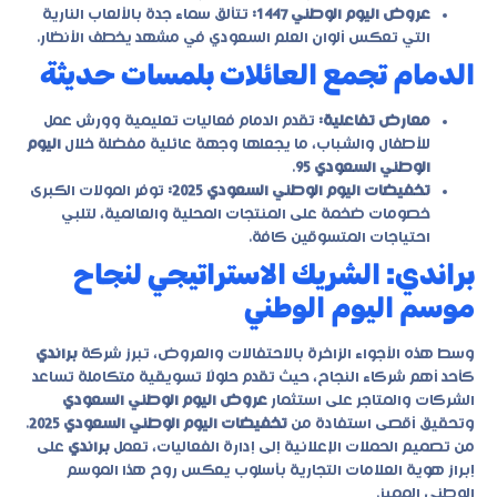
عروض اليوم الوطني 1447:
تتألق سماء جدة بالألعاب النارية
التي تعكس ألوان العلم السعودي في مشهد يخطف الأنظار.
الدمام تجمع العائلات بلمسات حديثة
معارض تفاعلية:
تقدم الدمام فعاليات تعليمية وورش عمل
للأطفال والشباب، ما يجعلها وجهة عائلية مفضلة خلال
اليوم
الوطني السعودي 95
.
تخفيضات اليوم الوطني السعودي 2025:
توفر المولات الكبرى
خصومات ضخمة على المنتجات المحلية والعالمية، لتلبي
احتياجات المتسوقين كافة.
براندي: الشريك الاستراتيجي لنجاح
موسم اليوم الوطني
وسط هذه الأجواء الزاخرة بالاحتفالات والعروض، تبرز شركة
براندي
كأحد أهم شركاء النجاح، حيث تقدم حلولًا تسويقية متكاملة تساعد
الشركات والمتاجر على استثمار
عروض اليوم الوطني السعودي
وتحقيق أقصى استفادة من
تخفيضات اليوم الوطني السعودي 2025
.
من تصميم الحملات الإعلانية إلى إدارة الفعاليات، تعمل
براندي
على
إبراز هوية العلامات التجارية بأسلوب يعكس روح هذا الموسم
الوطني المميز.