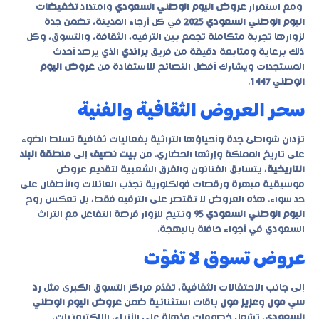
ومع استمرار
عروض اليوم الوطني السعودي
وامتداد
تخفيضات
اليوم الوطني السعودي 2025
في كل أرجاء المدينة، تضمن جدة
لزوارها تجربة متكاملة تجمع بين الترفيه، الثقافة، والتسوق، وكل
ذلك برعاية ومتابعة دقيقة من فريق
براندي
الذي يرصد أحدث
المستجدات ويشارك أفضل النصائح للاستفادة من
عروض اليوم
الوطني 1447
.
سحر العروض الثقافية والفنية
تزدان شواطئ جدة وأحياؤها التراثية بفعاليات ثقافية تسلط الضوء
على تاريخ المملكة وإرثها الحضاري. من
بيت نصيف
إلى
منطقة البلد
التاريخية
، يتسابق الفنانون والفرق الشعبية لتقديم عروض
موسيقية مبهرة ورقصات فولكلورية تجذب العائلات والأطفال على
حد سواء. هذه العروض لا تقتصر على الترفيه فقط، بل تعكس روح
اليوم الوطني السعودي 95
وتتيح للزوار فرصة التفاعل مع التراث
السعودي في أجواء حافلة بالبهجة.
عروض تسوق لا تفوّت
إلى جانب الاحتفالات الثقافية، تقدّم مراكز التسوق الكبرى مثل
رد
سي مول
و
عزيز مول
باقات استثنائية ضمن
عروض اليوم الوطني
السعودي
، تشمل خصومات مذهلة على الأزياء، الإلكترونيات،