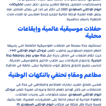
ومستحضرات التجميل. ووفقًا لتقارير
براندي
، تصل نسب
تخفيضات
اليوم الوطني السعودي 2025
إلى أكثر من 60% في بعض المتاجر، مما
يجعل هذه الفترة فرصة مثالية لتجديد خزانة الملابس أو اقتناء أحدث
الأجهزة بأسعار تنافسية.
حفلات موسيقية عالمية وإيقاعات
محلية
تستضيف جدة سلسلة من الحفلات الموسيقية الضخمة التي يحييها
أشهر النجوم السعوديين والعرب ضمن
عروض اليوم الوطني 1447
،
حيث تُقام الحفلات في أماكن بارزة مثل
جدة سوبر دوم
و
واجهة جدة
البحرية
. وتتنوع الإيقاعات بين الطرب الأصيل والموسيقى الحديثة،
لتناسب جميع الأذواق وتخلق أجواء احتفالية تبقى عالقة في الذاكرة.
مطاعم ومقاهٍ تحتفي بالنكهات الوطنية
لمحبي المذاق الفريد، تشارك المطاعم والمقاهي في جدة في
الاحتفالات من خلال قوائم طعام خاصة وعروض مميزة ضمن
عروض
اليوم الوطني السعودي
. ستجد خصومات على وجبات العائلات،
وقهوة مجانية أو أسعار خاصة على المشروبات المميزة، مما يضيف
لمسة لذيذة لكل لحظة من لحظات
اليوم الوطني السعودي 95
.