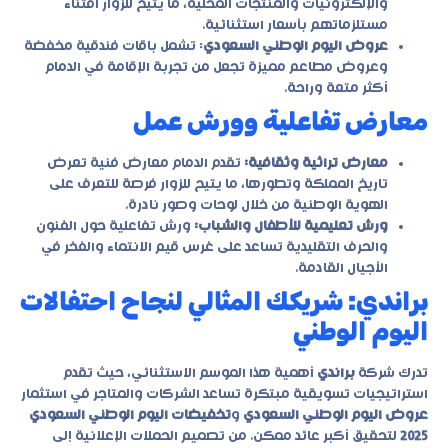
والإلكترونيات والمنتجات المحلية، ما يتيح للزوار اقتناء
مستلزماتهم بأسعار استثنائية.
عروض اليوم الوطني السعودي
: تشمل باقات فندقية مخفضة
وعروض مطاعم مميزة تجعل من تجربة الإقامة في الدمام
أكثر متعة وراحة.
معارض تفاعلية وورش عمل
معارض تراثية وثقافية:
تقدم الدمام معارض فنية تعرض
تاريخ المملكة وتطورها، ما يتيح للزوار فرصة للتعرف على
الهوية الوطنية من خلال لوحات وصور نادرة.
ورش تعليمية للأطفال والشباب:
ورش تفاعلية حول الفنون
والحرف التقليدية تساعد على غرس قيم الانتماء والفخر في
الأجيال القادمة.
براندي: شريكك المثالي لنجاح احتفالات
اليوم الوطني
تدرك شركة
براندي
أهمية هذا الموسم الاستثنائي، حيث تقدم
استراتيجيات تسويقية مبتكرة تساعد الشركات والمتاجر في استثمار
عروض اليوم الوطني السعودي
و
تخفيضات اليوم الوطني السعودي
2025
لتحقيق أكبر عائد ممكن. من تصميم الحملات الإعلانية إلى