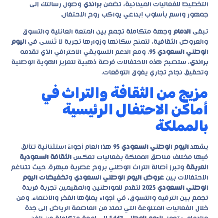
التخطيط للفعاليات الميدانية، تضمن
براندي
وصول رسالتك إلى
جمهور واسع بأسلوب إبداعي يواكب روح الاحتفال.
تبقى
الدمام
وجهة متكاملة تجمع بين المتعة العائلية والتسوق
والعروض الثقافية، لتمنح سكانها وزوارها تجربة لا تُنسى في
اليوم
الوطني السعودي 95
. ومع الدعم التسويقي الاحترافي الذي تقدمه
براندي
، ستصبح هذه الاحتفالات فرصة ذهبية لتعزيز الهوية الوطنية
وتحقيق نجاح تجاري يفوق التوقعات.
مزيج من الثقافة والتراث في
أماكن الاحتفال الرئيسية
بالمملكة
يشهد
اليوم الوطني السعودي 95
هذا العام أجواءً استثنائية تتألق
فيها مختلف مناطق المملكة بفعاليات تعكس
الثقافة السعودية
العريقة
وتبرز أصالة التراث الوطني بروح عصرية مبهرة. حيث تتناغم
الاحتفالات بين
عروض اليوم الوطني السعودي
و
تخفيضات اليوم
الوطني السعودي 2025
لتقدم للمواطنين والمقيمين تجربة فريدة
تجمع بين الترفيه والتسوق، في أجواء يملؤها الفخر والانتماء. ومن
خلال الفعاليات المتنوعة التي تمتد من العاصمة الرياض إلى جدة