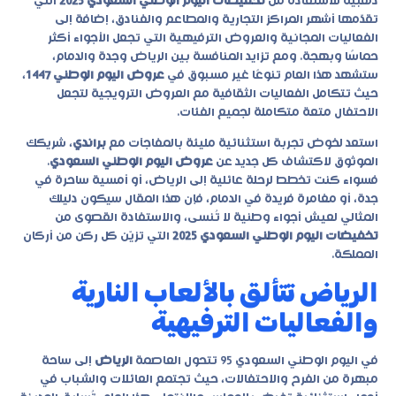
ذهبية للاستفادة من
تخفيضات اليوم الوطني السعودي 2025
التي
تقدّمها أشهر المراكز التجارية والمطاعم والفنادق، إضافة إلى
الفعاليات المجانية والعروض الترفيهية التي تجعل الأجواء أكثر
حماسًا وبهجة. ومع تزايد المنافسة بين الرياض وجدة والدمام،
ستشهد هذا العام تنوعًا غير مسبوق في
عروض اليوم الوطني 1447
،
حيث تتكامل الفعاليات الثقافية مع العروض الترويجية لتجعل
الاحتفال متعة متكاملة لجميع الفئات.
استعد لخوض تجربة استثنائية مليئة بالمفاجآت مع
براندي
، شريكك
الموثوق لاكتشاف كل جديد عن
عروض اليوم الوطني السعودي
.
فسواء كنت تخطط لرحلة عائلية إلى الرياض، أو أمسية ساحرة في
جدة، أو مغامرة فريدة في الدمام، فإن هذا المقال سيكون دليلك
المثالي لعيش أجواء وطنية لا تُنسى، والاستفادة القصوى من
تخفيضات اليوم الوطني السعودي 2025
التي تزيّن كل ركن من أركان
المملكة.
الرياض تتألق بالألعاب النارية
والفعاليات الترفيهية
في
اليوم الوطني السعودي 95
تتحول العاصمة
الرياض
إلى ساحة
مبهرة من الفرح والاحتفالات، حيث تجتمع العائلات والشباب في