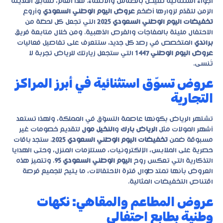
أجواء استثنائية تفيض بالحماس والانتماء. هذا العام، تُسابق المدينة
الزمن لتقدّم لزوارها أضخم
عروض اليوم الوطني السعودي
وأروع
تخفيضات اليوم الوطني السعودي 2025
التي تجعل كل لحظة من
الاحتفال مليئة بالمفاجآت والفرص الذهبية. ومن خلال متابعة فريق
براندي
المتخصص في رصد كل جديد، ستتعرف على تفاصيل فعاليات
عروض اليوم الوطني 1447
التي ستجعل زيارتك للرياض تجربة لا
تُنسى.
عروض تسوّق استثنائية في أبرز المراكز
التجارية
تشتهر الرياض بكونها عاصمة التسوّق في المملكة، ولهذا تستعد
أشهر المولات مثل
الرياض بارك
و
النخيل مول
لتقديم خصومات غير
مسبوقة ضمن
تخفيضات اليوم الوطني السعودي 2025
. ستجد باقات
حصرية على الملابس، الإلكترونيات، مستلزمات المنزل، وحتى الهدايا
التذكارية التي تعكس روح
اليوم الوطني السعودي 95
. وتتميز هذه
العروض بأنها تمتد طوال فترة الاحتفالات، ما يتيح للجميع فرصة
اقتناص التخفيضات المثالية.
عروض المطاعم والمقاهي: نكهات
وطنية بطابع احتفالي