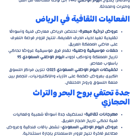
والدمام، يتحول
اليوم الوطني 1447
إلى لوحة متكاملة من الفن
والتراث والحداثة.
الفعاليات الثقافية في الرياض
عروض تراثية مبهرة:
تحتضن الرياض معارض فنية وأسواقًا
تقليدية تعيد إحياء الحرف القديمة، لتتيح للزوار فرصة التعرف
على ماضي المملكة العريق.
حفلات موسيقية وطنية:
تقدم فرق موسيقية عروضًا تحاكي
تاريخ المملكة وتواكب أجواء
اليوم الوطني السعودي 95
بأسلوب معاصر.
تخفيضات اليوم الوطني السعودي 2025:
تتزين مراكز التسوق
الكبرى بعروض ضخمة على الأزياء والإلكترونيات، لتجمع بين
متعة التسوق وروح الاحتفال.
جدة تحتفي بروح البحر والتراث
الحجازي
مهرجانات ثقافية:
تستضيف جدة أسواقًا شعبية وفعاليات
فنية تحكي تاريخ الحجاز العريق.
عروض اليوم الوطني السعودي
: تشمل باقات فندقية وعروض
مطاعم فاخرة تتيح للزوار الاستمتاع بإجازة استثنائية.