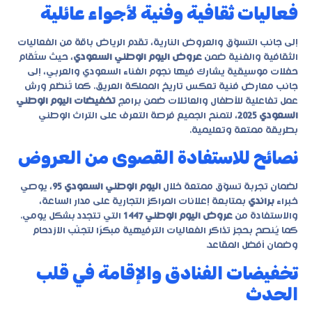
فعاليات ثقافية وفنية لأجواء عائلية
إلى جانب التسوّق والعروض النارية، تقدم الرياض باقة من الفعاليات
الثقافية والفنية ضمن
عروض اليوم الوطني السعودي
، حيث ستُقام
حفلات موسيقية يشارك فيها نجوم الغناء السعودي والعربي، إلى
جانب معارض فنية تعكس تاريخ المملكة العريق. كما تُنظم ورش
عمل تفاعلية للأطفال والعائلات ضمن برامج
تخفيضات اليوم الوطني
السعودي 2025
، لتمنح الجميع فرصة التعرف على التراث الوطني
بطريقة ممتعة وتعليمية.
نصائح للاستفادة القصوى من العروض
لضمان تجربة تسوّق ممتعة خلال
اليوم الوطني السعودي 95
، يوصي
خبراء
براندي
بمتابعة إعلانات المراكز التجارية على مدار الساعة،
والاستفادة من
عروض اليوم الوطني 1447
التي تتجدد بشكل يومي.
كما يُنصح بحجز تذاكر الفعاليات الترفيهية مبكرًا لتجنّب الازدحام
وضمان أفضل المقاعد.
تخفيضات الفنادق والإقامة في قلب
الحدث