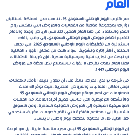
العام
مع اقتراب
اليوم الوطني السعودي 95
، تتأهب مدن المملكة لاستقبال
زوّارها بمجموعة مذهلة من الفعاليات والعروض التي تعكس روح
الفخر والانتماء. في هذا العام المميز، تتنافس الرياض وجدة والدمام
لتقديم
أضخم عروض اليوم الوطني السعودي
، إلى جانب باقات
استثنائية من
تخفيضات اليوم الوطني السعودي 2025
التي تجعل
الاحتفال أكثر إثارة وتشويقًا. سواء كنت من عشاق الأجواء العائلية
أو تبحث عن تجارب فنية وموسيقية ساحرة، فإن خريطة الاحتفالات
لهذا العام تعدك بفرص لا تفوّت للاستمتاع بكل لحظة من
عروض
اليوم الوطني 1447
.
في شركة
براندي
، نحرص دائمًا على أن نكون دليلك الأمثل لاكتشاف
أجمل أماكن الفعاليات والعروض الحصرية، حيث نوفّر لك أحدث
المعلومات عن أهم مواقع
عروض اليوم الوطني السعودي 95
والأنشطة الترفيهية التي تناسب جميع أفراد العائلة. من الحفلات
الموسيقية المبهرة إلى العروض الضوئية الساحرة، ومن الأسواق
الشعبية إلى المطاعم الفاخرة التي تقدّم خصومات مغرية، ستجد في
هذا الدليل كل ما تحتاجه لتخطط ليوم وطني لا يُنسى.
إن
اليوم الوطني السعودي 95
ليس مجرد مناسبة عابرة، بل هو فرصة