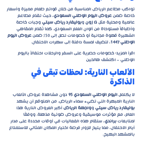
تواكب مطاعم الرياض المناسبة من خلال قوائم طعام مميزة وأسعار
خاصة ضمن
عروض اليوم الوطني السعودي
، حيث تقدّم مطاعم
عالمية ومحلية مثل
ذا زون
و
بوليفارد رياض سيتي
وجبات خاصة
وأطباقاً مستوحاة من ألوان العلم السعودي. كما تُقدّم المقاهي
الشهيرة قهوة مجانية أو خصومات تصل إلى 50% ضمن
عروض اليوم
الوطني 1447
، لتضيف لمسة دافئة إلى سهرات الاحتفال.
اقرأ المزيد:
خصومات حصرية على السفر والرحلات احتفالاً باليوم
الوطني – اكتشف هالحين
الألعاب النارية: لحظات تبقى في
الذاكرة
لا يكتمل
اليوم الوطني السعودي 95
دون مشاهدة عروض الألعاب
النارية المبهرة التي تضيء سماء الرياض. من المتوقع أن يشهد
بوليفارد رياض سيتي
و
واجهة الرياض
أكبر العروض النارية هذا
العام، مع مؤثرات موسيقية وعروض ضوئية مذهلة. ووفقًا
لمتابعات
براندي
، ستقام هذه الفعاليات في أوقات محددة على مدار
أيام الاحتفال، مما يتيح للزوار فرصة اختيار المكان المثالي للاستمتاع
بالمشهد البهيج.