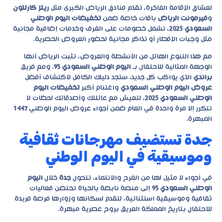
لعشاق الإقامة الفاخرة، تقدّم فنادق الرياض الكبرى مثل
ريتز كارلتون
و
فيرمونت الرياض
باقات خاصة ضمن
تخفيضات اليوم الوطني
السعودي 2025
، تشمل خصومات على الغرف وخدمات إضافية مجانية
مثل وجبات الإفطار أو تذاكر مجانية لحضور العروض الحصرية.
مع هذا التنوع الهائل من الأنشطة والعروض، تثبت الرياض أنها
الوجهة المثالية للاحتفال بـ
اليوم الوطني السعودي 95
. ومع فريق
براندي
الذي يواكب كل جديد، ستجد دليلك الكامل لاكتشاف أفضل
عروض اليوم الوطني السعودي
واغتنام أكبر
تخفيضات اليوم
الوطني السعودي 2025
، لتعيش مع عائلتك وأصدقائك لحظات لا
تتكرر إلا مرة واحدة في العام ضمن أجواء
عروض اليوم الوطني
1447
المبهرة.
جدة تستضيف مهرجانات ثقافية
وموسيقية في اليوم الوطني
في أجواء لا مثيل لها من الفرح والانتماء، تتحول
جدة
خلال
اليوم
الوطني السعودي 95
إلى منصة نابضة بالحياة تحتضن فعاليات
ثقافية وموسيقية استثنائية، لتقدم لسكانها وزوارها فرصة فريدة
للاحتفال بتاريخ المملكة العريق بروح عصرية مبهرة.