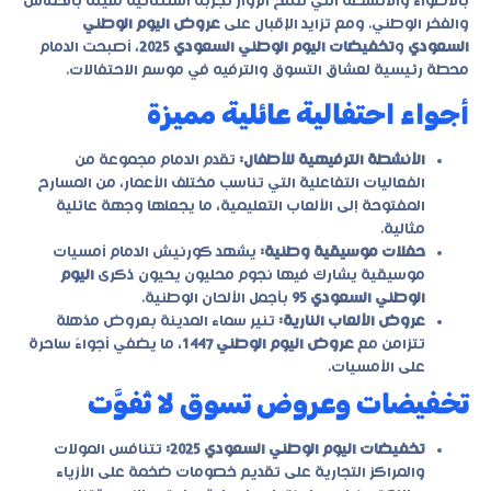
بالأضواء والأنشطة التي تمنح الزوار تجربة استثنائية مليئة بالحماس
والفخر الوطني. ومع تزايد الإقبال على
عروض اليوم الوطني
السعودي
و
تخفيضات اليوم الوطني السعودي 2025
، أصبحت الدمام
محطة رئيسية لعشاق التسوق والترفيه في موسم الاحتفالات.
أجواء احتفالية عائلية مميزة
الأنشطة الترفيهية للأطفال:
تقدم الدمام مجموعة من
الفعاليات التفاعلية التي تناسب مختلف الأعمار، من المسارح
المفتوحة إلى الألعاب التعليمية، ما يجعلها وجهة عائلية
مثالية.
حفلات موسيقية وطنية:
يشهد كورنيش الدمام أمسيات
موسيقية يشارك فيها نجوم محليون يحيون ذكرى
اليوم
الوطني السعودي 95
بأجمل الألحان الوطنية.
عروض الألعاب النارية:
تنير سماء المدينة بعروض مذهلة
تتزامن مع
عروض اليوم الوطني 1447
، ما يضفي أجواءً ساحرة
على الأمسيات.
تخفيضات وعروض تسوق لا تُفوَّت
تخفيضات اليوم الوطني السعودي 2025:
تتنافس المولات
والمراكز التجارية على تقديم خصومات ضخمة على الأزياء