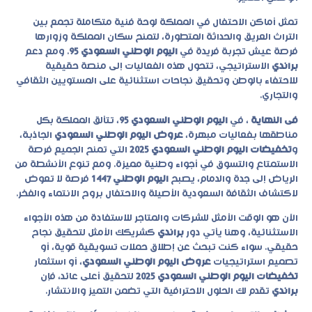
تمثل أماكن الاحتفال في المملكة لوحة فنية متكاملة تجمع بين
التراث العريق والحداثة المتطورة، لتمنح سكان المملكة وزوارها
فرصة عيش تجربة فريدة في
اليوم الوطني السعودي 95
. ومع دعم
براندي
الاستراتيجي، تتحول هذه الفعاليات إلى منصة حقيقية
للاحتفاء بالوطن وتحقيق نجاحات استثنائية على المستويين الثقافي
والتجاري.
فى النهاية
، في
اليوم الوطني السعودي 95
، تتألق المملكة بكل
مناطقها بفعاليات مبهرة،
عروض اليوم الوطني السعودي
الجاذبة،
و
تخفيضات اليوم الوطني السعودي 2025
التي تمنح الجميع فرصة
الاستمتاع والتسوق في أجواء وطنية مميزة. ومع تنوع الأنشطة من
الرياض إلى جدة والدمام، يصبح
اليوم الوطني 1447
فرصة لا تعوض
لاكتشاف الثقافة السعودية الأصيلة والاحتفال بروح الانتماء والفخر.
الآن هو الوقت الأمثل للشركات والمتاجر للاستفادة من هذه الأجواء
الاستثنائية، وهنا يأتي دور
براندي
كشريكك الأمثل لتحقيق نجاح
حقيقي. سواء كنت تبحث عن إطلاق حملات تسويقية قوية، أو
تصميم استراتيجيات
عروض اليوم الوطني السعودي
، أو استثمار
تخفيضات اليوم الوطني السعودي 2025
لتحقيق أعلى عائد، فإن
براندي
تقدم لك الحلول الاحترافية التي تضمن التميز والانتشار.