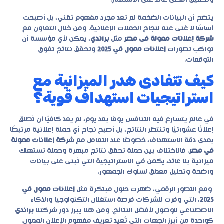
وتحقيق أقصى عائد على الاستثمار.
يتضح أن البيانات الضخمة لم تعد مجرد مفهوم تقني، بل أصبحت
أساسًا لا غنى عنه لنجاح الحملات الإعلانية. ومن خلال التعاون مع
شركة إعلانات ممولة فى مصر
مثل
براندي
، يمكن لأي مؤسسة أن
تواكب تطورات
إعلانات ممول في 2025
وتحقق نتائج تفوق
التوقعات.
كيف تتفادى هدر الميزانية مع
استراتيجيات استهداف قوية؟
في عالم يتسارع فيه التنافس يومًا بعد يوم، لم يعد كافيًا أن تُطلق
إعلانًا عشوائيًا وتنتظر النتائج، بل أصبح نجاح أي حملة إعلانية مرتبطًا
بمدى دقة الاستهداف، خصوصًا عند التعامل مع
شركة إعلانات ممولة
في مصر
. فالاختلاف بين حملة تحقق نتائج مبهرة وحملة تستهلك
ميزانية بلا عائد، يكمن في الاستراتيجية التي تُبنى على بيانات
واضحة وتحليل معمّق لسلوك الجمهور.
ومع التطور الرقمي، ظهرت حلول مبتكرة مثل
إعلانات ممول في
2025
، التي وفرت للشركات فرصة استغلال التكنولوجيا والذكاء
الاصطناعي للوصول لأفضل النتائج. ومن هنا يبرز دور شركتنا
براندي
كواحدة من أبرز الجهات التي تُعيد تعريف مفهوم الإعلان الممول.