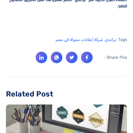
اعتماد حلول ذكية مع “براندي” تضع مشروعك على الطريق الصحيح
للنم
و.
Tags :
براندي
,
شركة إعلانات ممولة فى مصر
Share This :
Related Post