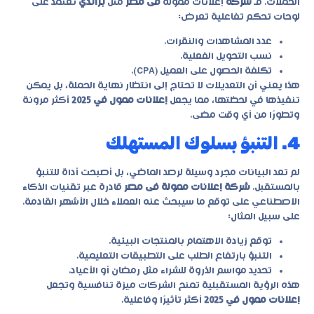
الحملات. فـ
شركة
إعلانات ممولة
فى مصر
مثل
براندي
تعتمد على
لوحات تحكم تفاعلية تعرض:
عدد المشاهدات والنقرات.
نسب التحويل الفعلية.
تكلفة الحصول على العميل (CPA).
هذا يعني أن التعديلات لا تحتاج إلى انتظار نهاية الحملة، بل يمكن
تنفيذها في لحظتها، مما يجعل
إعلانات ممول في 2025
أكثر مرونة
وتطورًا من أي وقت مضى.
4. التنبؤ بسلوك المستهلك
لم تعد البيانات مجرد وسيلة لرصد الماضي، بل أصبحت أداة للتنبؤ
بالمستقبل.
شركة إعلانات ممولة فى مصر
قادرة عبر تقنيات الذكاء
الاصطناعي على توقع ما سيبحث عنه العملاء خلال الأشهر القادمة.
على سبيل المثال:
توقع زيادة الاهتمام بالمنتجات البيئية.
التنبؤ بارتفاع الطلب على التطبيقات التعليمية.
تحديد مواسم الذروة للشراء مثل رمضان أو الأعياد.
هذه الرؤية المستقبلية تمنح الشركات ميزة تنافسية وتجعل
إعلانات ممول في 2025
أكثر تأثيرًا وفاعلية.