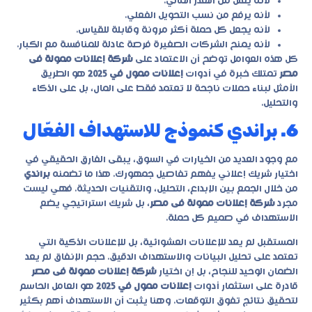
لأنه يقلل من الهدر المالي.
لأنه يرفع من نسب التحويل الفعلي.
لأنه يجعل كل حملة أكثر مرونة وقابلة للقياس.
لأنه يمنح الشركات الصغيرة فرصة عادلة للمنافسة مع الكبار.
كل هذه العوامل توضح أن الاعتماد على
شركة إعلانات ممولة فى
مصر
تمتلك خبرة في أدوات
إعلانات ممول في 2025
هو الطريق
الأمثل لبناء حملات ناجحة لا تعتمد فقط على المال، بل على الذكاء
والتحليل.
6. براندي كنموذج للاستهداف الفعّال
مع وجود العديد من الخيارات في السوق، يبقى الفارق الحقيقي في
اختيار شريك إعلاني يفهم تفاصيل جمهورك. هذا ما تضمنه
براندي
من خلال الجمع بين الإبداع، التحليل، والتقنيات الحديثة. فهي ليست
مجرد
شركة إعلانات ممولة فى مصر
، بل شريك استراتيجي يضع
الاستهداف في صميم كل حملة.
المستقبل لم يعد للإعلانات العشوائية، بل للإعلانات الذكية التي
تعتمد على تحليل البيانات والاستهداف الدقيق. حجم الإنفاق لم يعد
الضمان الوحيد للنجاح، بل إن اختيار
شركة إعلانات ممولة فى مصر
قادرة على استثمار أدوات
إعلانات ممول في 2025
هو العامل الحاسم
لتحقيق نتائج تفوق التوقعات. وهنا يثبت أن الاستهداف أهم بكثير