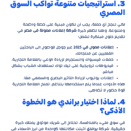
3. استراتيجيات متنوعة تواكب السوق
المصري
لكي تنجح أي حملة، يجب أن تكون مبنية على خطة واضحة
ومتنوعة. وهنا تظهر خبرة
شركة إعلانات ممولة فى مصر
في
تقديم حلول مبتكرة تشمل:
إعلانات ممول في 2025
عبر جوجل للوصول إلى الباحثين
الفعليين عن منتجاتك.
حملات فيسبوك وإنستجرام لزيادة الوعي بالعلامة التجارية.
فيديوهات ترويجية على تيك توك تستهدف الشباب بشكل
مباشر.
إعلانات يوتيوب لزيادة التأثير البصري والسمعي معًا.
هذه الأدوات عندما يتم استخدامها بتناغم، تمنح العلامة التجارية
قوة حضور لا تُضاهى.
4. لماذا اختيار براندي هو الخطوة
الأذكى؟
في سوق مليء بالمنافسة، تحتاج إلى شريك موثوق يمتلك خبرة
حقيقية. شركة
براندي
أثبتت مكانتها كواحدة من أبرز الأسماء في