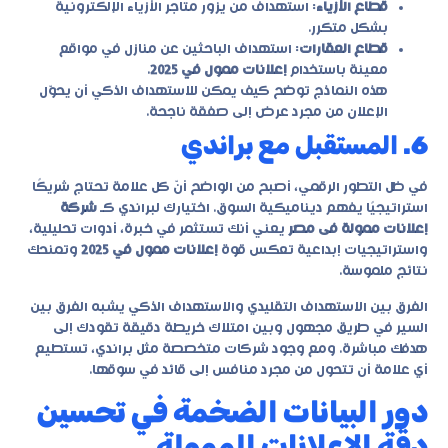
قطاع الأزياء
: استهداف من يزور متاجر الأزياء الإلكترونية
بشكل متكرر.
قطاع العقارات
: استهداف الباحثين عن منازل في مواقع
معينة باستخدام
إعلانات ممول في 2025
.
هذه النماذج توضح كيف يمكن للاستهداف الذكي أن يحوّل
الإعلان من مجرد عرض إلى صفقة ناجحة.
6. المستقبل مع براندي
في ظل التطور الرقمي، أصبح من الواضح أنّ كل علامة تحتاج شريكًا
استراتيجيًا يفهم ديناميكية السوق. اختيارك لبراندي كـ
شركة
إعلانات ممولة فى مصر
يعني أنك تستثمر في خبرة، أدوات تحليلية،
واستراتيجيات إبداعية تعكس قوة
إعلانات ممول في 2025
وتمنحك
نتائج ملموسة.
الفرق بين الاستهداف التقليدي والاستهداف الذكي يشبه الفرق بين
السير في طريق مجهول وبين امتلاك خريطة دقيقة تقودك إلى
هدفك مباشرة. ومع وجود شركات متخصصة مثل براندي، تستطيع
أي علامة أن تتحول من مجرد منافس إلى قائد في سوقها.
دور البيانات الضخمة في تحسين
دقة الإعلانات الممولة