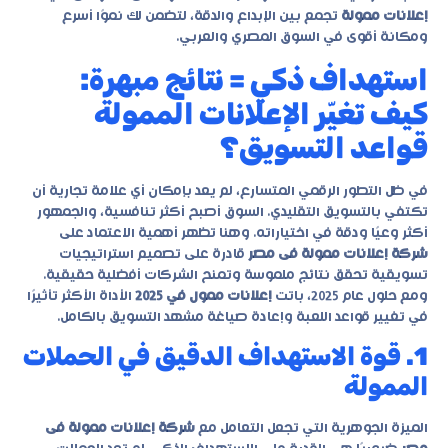
إعلانات ممولة
تجمع بين الإبداع والدقة، لتضمن لك نموًا أسرع
ومكانة أقوى في السوق المصري والعربي.
استهداف ذكي = نتائج مبهرة:
كيف تغيّر الإعلانات الممولة
قواعد التسويق؟
في ظل التطور الرقمي المتسارع، لم يعد بإمكان أي علامة تجارية أن
تكتفي بالتسويق التقليدي. السوق أصبح أكثر تنافسية، والجمهور
أكثر وعيًا ودقة في اختياراته. وهنا تظهر أهمية الاعتماد على
شركة إعلانات ممولة فى مصر
قادرة على تصميم استراتيجيات
تسويقية تحقق نتائج ملموسة وتمنح الشركات أفضلية حقيقية.
ومع حلول عام 2025، باتت
إعلانات ممول في 2025
الأداة الأكثر تأثيرًا
في تغيير قواعد اللعبة وإعادة صياغة مشهد التسويق بالكامل.
1. قوة الاستهداف الدقيق في الحملات
الممولة
الميزة الجوهرية التي تجعل التعامل مع
شركة إعلانات ممولة فى