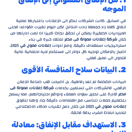
الموجه
في السابق، كانت الشركات تنظر إلى الإعلانات باعتبارها عملية
إنفاق كلما زاد حجمها زادت النتائج. لكن اليوم تغيّرت القواعد؛ فحتى
الميزانيات الصغيرة يمكن أن تحقق نجاحًا كبيرًا إذا تمت إدارتها من
خلال
شركة إعلانات ممولة فى مصر
تمتلك خبرة في بناء
استراتيجيات استهداف دقيقة. ومع أدوات
إعلانات ممول في 2025
،
أصبح بالإمكان توجيه كل دولار إلى مستخدم لديه احتمالية عالية
للتحول إلى عميل فعلي.
2. البيانات سلاح المنافسة الأقوى
البيانات الضخمة لم تعد رفاهية، بل أصبحت قلب صناعة الإعلان
الرقمي. فالشركات التي تستعين بخدمات
شركة إعلانات ممولة فى
مصر
قادرة على تحليل سلوك العملاء وتوقع احتياجاتهم، مما يسمح
بتصميم حملات تتناسب مع اهتمامات دقيقة جدًا. وهنا تتفوق
إعلانات ممول في 2025
من خلال دمج تقنيات الذكاء الاصطناعي
لتحديد أنماط الشراء بدقة فائقة.
3. الاستهداف مقابل الإنفاق: معادلة