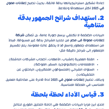
إعادة تشكيل استراتيجياتها بدقة فائقة، بحيث تصبح
إعلانات ممول
في 2025
أكثر استهدافًا وتفاعلاً.
2. استهداف شرائح الجمهور بدقة
متناهية
البيانات الضخمة لا تكتفي برسم صورة عامة، بل تُمكّن
شركة
إعلانات ممولة فى مصر
من تحديد الشرائح بدقة غير مسبوقة. فبدلاً
من استهداف جمهور واسع قد لا يحقق عائدًا ملموسًا، يتم تقسيم
الجمهور إلى شرائح دقيقة مثل:
الفئة العمرية (الشباب، الأمهات، أصحاب الشركات الناشئة).
الاهتمامات (التكنولوجيا، السفر، الموضة).
السلوك الشرائي (المتسوقون المتكررون، الباحثون عن
التخفيضات).
وبذلك، تصبح
إعلانات ممول في 2025
أداة قادرة على مخاطبة العميل
المناسب في اللحظة المناسبة.
3. قياس الأداء لحظة بلحظة
إحدى أبرز مزايا البيانات الضخمة هي إتاحة التحليل الفوري لنتائج