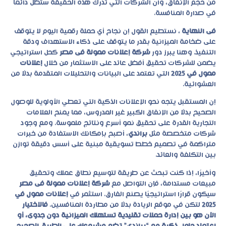
من حجم الإنفاق، وأن الشركات التي تدرك هذه الحقيقة ستظل دائمًا
في صدارة المنافسة.
فى النهاية
، نستطيع القول إن نجاح أي حملة رقمية اليوم لا يتوقف
على ضخامة الميزانية بقدر ما يتوقف على ذكاء الاستهداف ودقة
التنفيذ. وهنا يبرز دور
شركة إعلانات ممولة فى مصر
كحل استراتيجي
يضمن للشركات تحقيق أفضل عائد على الاستثمار من خلال
إعلانات
ممول في 2025
التي تعتمد على البيانات والتحليلات المتقدمة بدلًا من
العشوائية.
إن المستقبل يتجه نحو الإعلانات الذكية التي تعطي الأولوية للوصول
الصحيح بدلًا من الإنفاق الكبير غير المدروس، مما يمنح العلامات
التجارية القدرة على تحقيق نمو أسرع ونتائج ملموسة. ومع وجود
شركات متخصصة مثل
براندي
، أصبح بإمكانك الاستفادة من خبرات
متراكمة في تصميم خطط تسويقية مبنية على أسس دقيقة توازن
بين التكلفة والعائد.
وأخيرًا، إذا كنت تبحث عن طريقة لتوسيع نطاق عملك وتحقيق
مبيعات مستدامة، فإن
التواصل
مع
شركة إعلانات ممولة فى مصر
سيكون قرارًا استراتيجيًا يصنع الفارق. استثمر في
إعلانات ممول في
2025
لتكن في موقع الريادة بدلًا من مطاردة المنافسين.
فالاختيار
الآن هو بين إدارة حملات تقليدية تستهلك الميزانية دون جدوى، أو