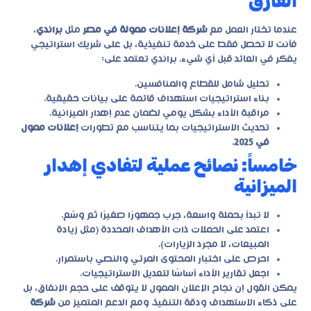
الفارق
عندما تختار العمل مع
شركة إعلانات ممولة في مصر
مثل
براندي
،
فأنت لا تحصل فقط على خدمة تنفيذية، بل على شريك استراتيجي
يفكر في العائد قبل أي شيء. براندي تعتمد على:
تحليل شامل للقطاع والمنافسين.
بناء استراتيجيات استهداف قائمة على بيانات حقيقية.
مراقبة الأداء بشكل يومي لضمان عدم إهدار الميزانية.
تحديث الاستراتيجيات بما يتناسب مع تطورات
إعلانات ممول
في 2025
.
خامساً: نصائح عملية لتفادي إهدار
الميزانية
لا تبدأ بحملة واسعة، جرب جمهورًا صغيرًا ثم وسّع.
اعتمد على الحملات ذات الأهداف المحددة (مثل زيادة
المبيعات، لا مجرد الزيارات).
احرص على اختبار المحتوى المرئي والنصي باستمرار.
اجعل تقارير الأداء أساسًا لتعديل الاستراتيجيات.
يمكن القول إن نجاح الإعلان الممول لا يتوقف على حجم الإنفاق، بل
على ذكاء الاستهداف ودقة التنفيذ. ومع الدعم المتميز من
شركة