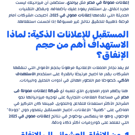
إعلانات ممولة في مصر
مثل
براندي
، ستضمن أن ميزانيتك ليست
مجرد إنفاق، بل استثمار يعود عليك بأضعافه. وبفضل التقنيات
الحديثة التي تقدمها
إعلانات ممول في 2025
، أصبحت الشركات أمام
فرصة ذهبية لتحقيق نتائج غير مسبوقة إذا أحسنت استغلالها.
المستقبل للإعلانات الذكية: لماذا
الاستهداف أهم من حجم
الإنفاق؟
لم يعد نجاح الحملات الإعلانية مرهونًا بحجم الأموال التي تنفقها
الشركات بقدر ما أصبح مرتبطًا بالقدرة على استخدام
الاستهداف
الذكي
، خصوصًا مع التطور الهائل في أدوات التحليل والبيانات.
هنا يظهر الدور المحوري الذي تلعبه أي
شركة إعلانات ممولة فى
مصر
في مساعدة العلامات التجارية على توجيه ميزانياتها نحو
الشرائح الأكثر استعدادًا للتفاعل والتحويل. فبينما كان التركيز في
الماضي على “كمية” الإعلانات، أصبح المستقبل يتمحور حول “جودة”
الوصول، وهو ما ينعكس بوضوح في نتائج
إعلانات ممول في 2025
التي تعتمد على خوارزميات أكثر ذكاءً ودقة.
1. من الإنفاق العشوائي إلى الإنفاق