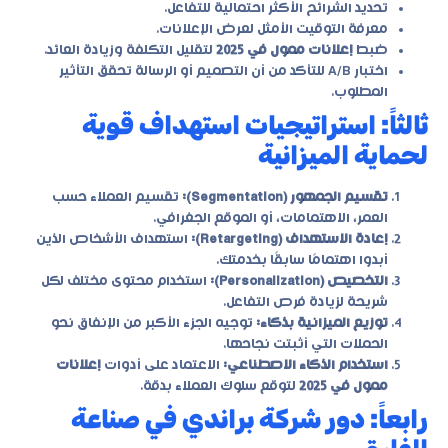
تحديد الشرائح الأكثر احتمالية للتفاعل.
معرفة التوقيت الأمثل لعرض الإعلانات.
ضبط
إعلانات ممول في 2025
لتقليل التكلفة وزيادة العائد.
اختبار A/B للتأكد من أن التصميم أو الرسالة تحقق التأثير
المطلوب.
ثالثاً: استراتيجيات استهداف قوية
لحماية الميزانية
تقسيم الجمهور (Segmentation):
تقسيم العملاء حسب
العمر، الاهتمامات، أو الموقع الجغرافي.
إعادة الاستهداف (Retargeting):
استهداف الأشخاص الذين
أبدوا اهتمامًا سابقًا بخدمتك.
التخصيص (Personalization):
استخدام محتوى مختلف لكل
شريحة لزيادة فرص التفاعل.
توزيع الميزانية بذكاء:
توجيه الجزء الأكبر من الإنفاق نحو
الحملات التي أثبتت نجاحها.
استخدام الذكاء الاصطناعي:
الاعتماد على أدوات
إعلانات
ممول في 2025
لتوقع سلوك العملاء بدقة.
رابعاً: دور شركة براندي في صناعة