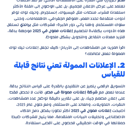
مصر
ضروريًا هي القدرة على الاستهداف الذكي. لم تعد الحملات
تعتمد على عرض الإعلان للجميع، بل على الوصول إلى الفئة الأكثر
استعدادًا للشراء. منصات مثل فيسبوك، إنستجرام، وتيك توك توفر
أدوات متقدمة تحدد العمر، الموقع الجغرافي، الاهتمامات، وحتى
سلوك المستخدم. وهنا يأتي دور الخبرة؛ فشركات مثل
براندي
تستغل
هذه الأدوات بكفاءة لتصميم
إعلانات ممول في 2025
موجهة بدقة،
فتزيد معدلات التفاعل والتحويل بشكل ملحوظ.
اقرأ المزيد:
من المشاهدات إلى الأرباح: كيف تجعل إعلانات تيك توك
الممولة تعمل لصالحك؟
2. الإعلانات الممولة تعني نتائج قابلة
للقياس
التسويق الرقمي يتميز عن التقليدي بالقدرة على قياس النتائج بدقة.
عندما تعمل مع
شركة إعلانات ممولة فى مصر
، فأنت لا تحصل فقط
على إعلان مصمم جيدًا، بل على تقارير دقيقة توضح عدد المشاهدات،
النقرات، التحويلات، والعائد على الاستثمار. ومع حلول عام 2025،
أصبحت
إعلانات ممول في 2025
أكثر تطورًا بفضل دمج الذكاء
الاصطناعي وتحليلات البيانات المتقدمة، مما يتيح للشركات ضبط
حملاتها في الوقت الحقيقي للحصول على أقصى استفادة.