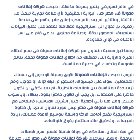
في عالم تسويقي يتغير بسرعة مذهلة، أصبحت
شركة إعلانات
ممولة فى مصر
هي البوابة الحقيقية لأي علامة تجارية تبحث عن
الانتشار والتأثير. لم يعد الأمر مجرد إعلان عابر يظهر على منصة
رقمية، بل تحول إلى استراتيجية متكاملة تعتمد على تحليل البيانات،
استهداف الجمهور بدقة، وصناعة محتوى إبداعي قادر على أسر
الانتباه في ثوانٍ معدودة.
وهنا تبرز أهمية التعاون مع
شركة إعلانات ممولة فى مصر
تمتلك
الخبرة والرؤية التي تمكّنك من إطلاق
إعلانات ممولة
تحقق نتائج
ملموسة وتضعك في صدارة المنافسة.
اليوم، أصبحت
الإعلانات الممولة
أقوى وسيلة للوصول إلى العملاء
المحتملين، سواء على فيسبوك، إنستجرام، تيك توك أو جوجل، ومع
تزايد حدة المنافسة بين العلامات التجارية، لم يعد يكفي أن تكون
حاضرًا على المنصات، بل يجب أن تكون حاضرًا بقوة، بذكاء، وبأسلوب
مبتكر. ومن هنا تأتي أهمية اختيار الشريك المناسب؛ فالتعامل مع
شركة إعلانات ممولة فى مصر
ليس مجرد تعاون عادي، بل خطوة
استراتيجية تفتح أمامك فرصًا واسعة لتوسيع قاعدة عملائك، زيادة
المبيعات، وتحقيق عائد استثمار يفوق التوقعات.
في هذا المقال، سنأخذك في جولة شاملة لفهم أسرار الحملات
الناجحة، وكيف تساعدك
شركة إعلانات ممولة فى مصر
على صياغة