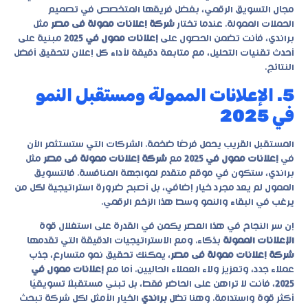
مجال التسويق الرقمي، بفضل فريقها المتخصص في تصميم
الحملات الممولة. عندما تختار
شركة إعلانات ممولة فى مصر
مثل
براندي، فأنت تضمن الحصول على
إعلانات ممول في 2025
مبنية على
أحدث تقنيات التحليل، مع متابعة دقيقة لأداء كل إعلان لتحقيق أفضل
النتائج.
5. الإعلانات الممولة ومستقبل النمو
في 2025
المستقبل القريب يحمل فرصًا ضخمة. الشركات التي ستستثمر الآن
في
إعلانات ممول في 2025
مع
شركة إعلانات ممولة فى مصر
مثل
براندي
، ستكون في موقع متقدم لمواجهة المنافسة. فالتسويق
الممول لم يعد مجرد خيار إضافي، بل أصبح ضرورة استراتيجية لكل من
يرغب في البقاء والنمو وسط هذا الزخم الرقمي.
إن سر النجاح في هذا العصر يكمن في القدرة على استغلال قوة
الإعلانات الممولة
بذكاء. ومع الاستراتيجيات الدقيقة التي تقدمها
شركة إعلانات ممولة فى مصر
، يمكنك تحقيق نمو متسارع، جذب
عملاء جدد، وتعزيز ولاء العملاء الحاليين. أما مع
إعلانات ممول في
2025
، فأنت لا تراهن على الحاضر فقط، بل تبني مستقبلًا تسويقيًا
أكثر قوة واستدامة. وهنا تظل
براندي
الخيار الأمثل لكل شركة تبحث