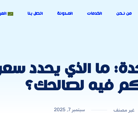
من نـحن
الخدمات
المـدونة
اتصل بنا
العر
حدة: ما الذي يحدد س
م فيه لصالحك؟
سبتمبر 7, 2025
غير مصنف