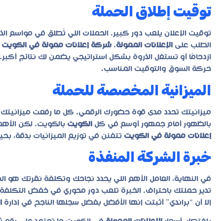
توقيت إطلاق الحملة
توقيت الإعلان يلعب دور كبير. الحملات اللي تُطلق في مواسم الذر
الطلب على
الإعلانات الممولة
.
شركة إعلانات ممولة في الكويت
ذ
ازدحامًا أو تستغل الذروة بشكل استراتيجي يضمن لك نتائج أكبر.
حركة السوق والتوقيت المناسب.
الميزانية المخصصة للحملة
ميزانيتك تحدد مدى قوة حضورك الرقمي. كل ما رفعت ميزانيتك
بالظهور أمام جمهور أوسع في كل
الكويت
بالكويت. لكن الأهم
إعلانات ممولة في الكويت
تتفنن في توزيع الميزانيات بدقة، بح
خبرة الشركة المنفذة
في النهاية، العامل الأهم اللي يحدد نجاحك وتكلفة نقرتك هو 
تدير حملتك باحتراف. الخبرة تلعب دور محوري في خفض التكلفة 
إلا أن “براندي” أثبتت إنها الأفضل بفضل سجلها الناجح في إدارة
ا