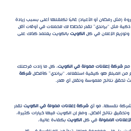
وة (مثل رمضان أو الأعياد) غالبًا تكلفتها أعلى بسبب زيادة
كية مثل “براندي” تقدر تخطط لك للحملات في أوقات أقل
 وتوزيع الإعلان في كل
الكويت
بالكويت يعتمد كذلك على
 مع
شركة إعلانات ممولة في الكويت
، كل ما زادت فرصتك
 من المبلغ هو كيفية استغلاله. “براندي” كأفضل
شركة
يث تحقق نتائج ملموسة وتقلل أي هدر.
الشركة نفسها. مو أي
شركة إعلانات ممولة في الكويت
تقدر
وتحقيق نتائج أفضل. ومع إن الكويت فيها خيارات كثيرة،
لإعلانات الممولة
في كل
الكويت
بكفاءة عالية.