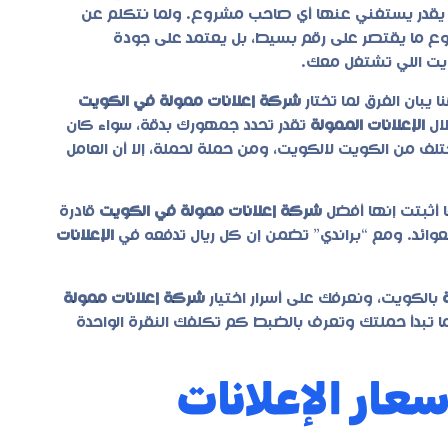
 يقدر يستغني عنها أي صاحب مشروع. ولما نتكلم عن
وع ما يقتصر على رقم بسيط، بل يعتمد على جودة
يت
اللي تشتغل معك.
بان الفرق لما تختار
شركة إعلانات ممولة في الكويت
لال
الإعلانات الممولة
تقدر تحدد جمهورك بدقة، سواء كان
تختلف من الكويت لالكويت، ومن حملة لحملة، إلا أن العامل
ها أثبتت إنها أفضل
شركة إعلانات ممولة في الكويت
قادرة
وائد. ومع “براندي” تضمن إن كل ريال تدفعه في
الإعلانات
بالكويت، ونعرفك على أسرار اختيار
شركة إعلانات ممولة
تبدأ حملتك وتعرف بالضبط كم تكلفك النقرة الواحدة
عار الإعلانات