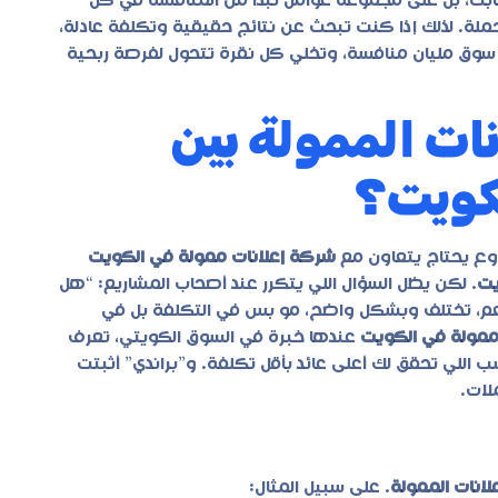
ابت، بل على مجموعة عوامل تبدأ من المنافسة في كل
حملة. لذلك إذا كنت تبحث عن نتائج حقيقية وتكلفة عادلة،
ي سوق مليان منافسة، وتخلي كل نقرة تتحول لفرصة ربحية
ات الممولة بين
لكويت؟
وع يحتاج يتعاون مع
شركة إعلانات ممولة في الكويت
يت
. لكن يظل السؤال اللي يتكرر عند أصحاب المشاريع: “هل
نعم، تختلف وبشكل واضح، مو بس في التكلفة بل في
ممولة في الكويت
عندها خبرة في السوق الكويتي، تعرف
نسب اللي تحقق لك أعلى عائد بأقل تكلفة. و”براندي” أثبتت
لات.
علانات الممولة
. على سبيل المثال: