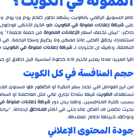
الممولة في الكويت؟
عالم التسويق الرقمي بالكويت يشهد تطور ضخم يوم ورا يوم، ومع
على
شركة إعلانات ممولة في الكويت
هو الخيار الأذكى للوصو
حاضر: “ليش تختلف أسعار
الإعلانات الممولة
من حملة لحملة؟” وا
استثمارك يحقق أقصى عائد ممكن ولا يضيع وسط الزحمة. في الس
التكلفة، وكيف إن اختيارك لـ
شركة إعلانات ممولة في الكويت
مت
اقرأ المزيد:
لماذا يعتبر اختبار A/B خطوة أساسية قبل إطلاق أي حملة إعلانية ممولة على الفيسبوك؟
حجم المنافسة في كل الكويت
من أبرز العوامل اللي تحدد سعر النقرة أو الظهور هو مستوى ا
تستهدف
الكويت
فيها نشاط تجاري عالي مثل العاصمة أو السا
بسبب كثرة المنافسين. وهنا يبان دور
شركة إعلانات ممولة في
بحيث تضمن لك أفضل عائد حتى في أكثر
المناطق
ازدحامًا. “بر
وتوظف خبرتها لصالح عملاءها.
جودة المحتوى الإعلاني