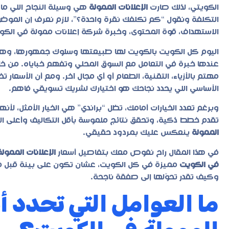
الكويتي، لذلك صارت
الإعلانات الممولة
هي وسيلة النجاح اللي ما
التكلفة ونقول “كم تكلفك نقرة واحدة؟”، لازم نعرف إن الموض
الاستهداف، قوة المحتوى، وخبرة
شركة إعلانات ممولة في الكو
اليوم كل الكويت بالكويت لها طبيعتها وسلوك جمهورها، وهنا ي
عندها خبرة في التعامل مع السوق المحلي وتفهم خباياه. من خ
مهتم بالأزياء، التقنية، الطعام أو أي مجال آخر. ومع أن الأسعار 
الأساسي اللي يحدد نجاحك هو اختيارك لشريك تسويقي فاهم.
وبرغم تعدد الخيارات أمامك، تظل “
براندي
” هي الخيار الأمثل، لأن
تقدم خطط ذكية، وتحقق نتائج ملموسة بأقل التكاليف وأعلى الع
الممولة
ينعكس عليك بمردود حقيقي.
في هذا المقال راح نغوص معك بتفاصيل أسعار
الإعلانات الممولة
في الكويت
مميزة في كل الكويت، عشان تكون على بينة قبل ما 
وكيف تقدر تحوّلها إلى صفقة ناجحة.
ما العوامل التي تحدد أس