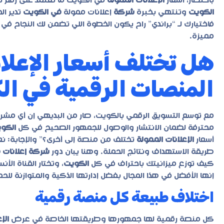
باختصار، أسعار
الإعلانات الممولة
في الكويت ما تعتمد على رقم ث
الكويت
وتنتهي بخبرة
شركة
إعلانات ممولة
في الكويت
تدير ال
فاختيارك لـ “براندي” راح يكون الخطوة اللي تضمن لك النجاح ف
مميزة.
هل تختلف أسعار الإعلان
المنصات الرقمية في ا
مع توسع التسويق الرقمي بالكويت، صار من البديهي إن أي مشر
محترفة لضمان الانتشار والوصول للجمهور الصحيح في كل
الكو
أسعار
الإعلانات الممولة
تختلف من منصة إلى أخرى؟” والإجابة: 
طريقة الاستهداف ونتائج الحملة. وهنا يبان دور
شركة إعلانات 
كيف توزع ميزانيتك باحتراف في كل
الكويت
، وتختار القناة الأ
إنها الأفضل في هذا المجال بفضل إدارتها الذكية والمتوازنة للحم
اختلاف طبيعة كل منصة رقمية
كل منصة رقمية لها جمهورها وطريقتها الخاصة في عرض
الإ