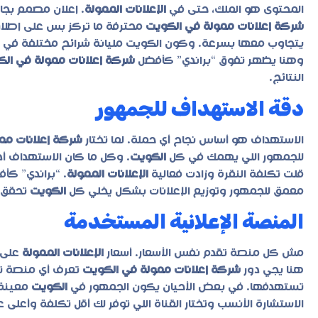
المحتوى هو الملك، حتى في
الإعلانات الممولة
. إعلان مصمم بجا
شركة إعلانات ممولة في الكويت
محترفة ما تركز بس على إطلاق
يتجاوب معها بسرعة. وكون الكويت مليانة شرائح مختلفة في
وهنا يظهر تفوق “براندي” كأفضل
شركة إعلانات ممولة في ال
النتائج.
دقة الاستهداف للجمهور
الاستهداف هو أساس نجاح أي حملة. لما تختار
شركة إعلانات مم
للجمهور اللي يهمك في كل
الكويت
. وكل ما كان الاستهداف أد
قلت تكلفة النقرة وزادت فعالية
الإعلانات الممولة
. “براندي” كأ
معمق للجمهور وتوزيع الإعلانات بشكل يخلي كل
الكويت
تحقق ل
المنصة الإعلانية المستخدمة
مش كل منصة تقدم نفس الأسعار. أسعار
الإعلانات الممولة
على 
هنا يجي دور
شركة إعلانات ممولة في الكويت
تعرف أي منصة ت
تستهدفها. في بعض الأحيان يكون الجمهور في
الكويت
معينة 
الاستشارة الأنسب وتختار القناة اللي توفر لك أقل تكلفة وأعلى عا