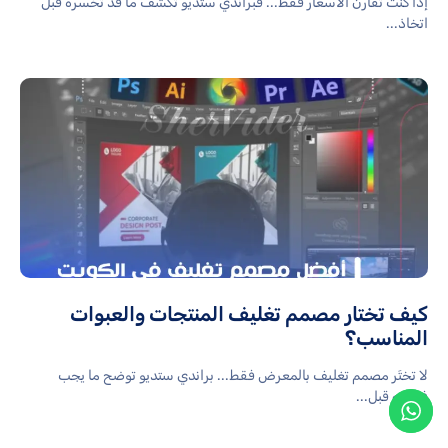
إذا كنت تقارن الأسعار فقط... فبراندي ستديو تكشف ما قد تخسره قبل
اتخاذ...
كيف تختار مصمم تغليف المنتجات والعبوات
المناسب؟
لا تختَر مصمم تغليف بالمعرض فقط... براندي ستديو توضح ما يجب
فحصه قبل...