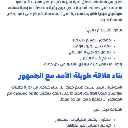
كثير من العلامات تحقق نموًا سريعًا ثم تتراجع. السبب غالبًا هو
الاعتماد على حملات قصيرة الأجل دون رؤية واضحة. أما
إدارة حملات
سوشيال ميديا الكويت
المبنية على الاستدامة، فتركّز على نمو يمكن
الحفاظ عليه.
النمو المستدام يعني:
جمهور يتوسع تدريجيًا
ثقة تُبنى بمرور الوقت
تفاعل حقيقي لا موسمي
نتائج قابلة للتكرار
وهذا ما تعمل عليه
براندي ستديو
في كل حملة.
بناء علاقة طويلة الأمد مع الجمهور
السوشيال ميديا ليست للبيع فقط، بل لبناء علاقة. في
إدارة حملات
سوشيال ميديا الكويت
، الحفاظ على النمو يتطلب علاقة مستمرة مع
الجمهور، لا تفاعلًا وقت الحاجة فقط.
العلاقة تُبنى عبر:
محتوى يفهم احتياجات الجمهور
تواصل إنساني غير متكلف