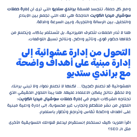
ومع كل حملة، تتجسد فلسفة
براندي ستديو
التي ترى أن
إدارة حملات
سوشيال ميديا الكويت
الناجحة هي تلك التي تجمع بين الإبداع
والتحليل، بين الرسالة والتجربة، وبين السرعة والدقة.
هنا لا تُدار الحملات لتُصرف الميزانية، بل لتُستثمر بذكاء، ويُصنع من
خلالها حضور قوي، وتأثير واضح، ونتائج تسبق التوقعات.
التحول من إدارة عشوائية إلى
إدارة مبنية على أهداف واضحة
مع براندي ستديو
العشوائية قد تصنع ضجيجًا… لكنها لا تصنع نموًا، ولا تبني براندًا،
ولا تحقق نتائج يمكن الاعتماد عليها. هنا يبدأ التحول الحقيقي الذي
تحتاجه الشركات اليوم في
إدارة حملات سوشيال ميديا الكويت
؛
التحول من نشر متقطع وتجارب غير محسوبة، إلى إدارة واعية مبنية
على أهداف واضحة تُقاس وتُراجع وتُطوَّر باستمرار.
اقرأ المزيد:
كيف تستخدم إنستقرام ليدعم قنواتك التسويقية الأخرى
مثل الـ SEO؟