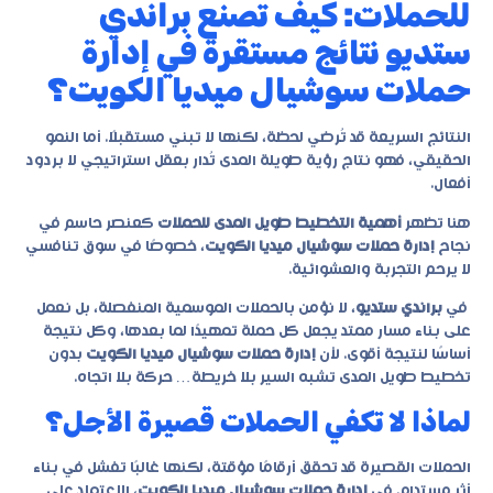
للحملات: كيف تصنع براندي
ستديو نتائج مستقرة في إدارة
حملات سوشيال ميديا الكويت؟
النتائج السريعة قد تُرضي لحظة، لكنها لا تبني مستقبلًا. أما النمو
الحقيقي، فهو نتاج رؤية طويلة المدى تُدار بعقل استراتيجي لا بردود
أفعال.
هنا تظهر
أهمية التخطيط طويل المدى للحملات
كعنصر حاسم في
نجاح
إدارة حملات سوشيال ميديا الكويت
، خصوصًا في سوق تنافسي
لا يرحم التجربة والعشوائية.
في
براندي ستديو
، لا نؤمن بالحملات الموسمية المنفصلة، بل نعمل
على بناء مسار ممتد يجعل كل حملة تمهيدًا لما بعدها، وكل نتيجة
أساسًا لنتيجة أقوى. لأن
إدارة حملات سوشيال ميديا الكويت
بدون
تخطيط طويل المدى تشبه السير بلا خريطة… حركة بلا اتجاه.
لماذا لا تكفي الحملات قصيرة الأجل؟
الحملات القصيرة قد تحقق أرقامًا مؤقتة، لكنها غالبًا تفشل في بناء
أثر مستدام. في
إدارة حملات سوشيال ميديا الكويت
، الاعتماد على