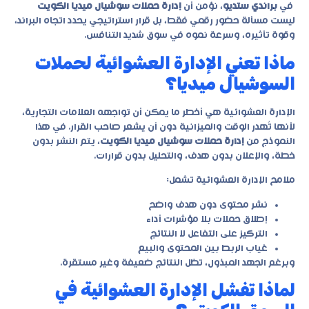
في
براندي ستديو
، نؤمن أن
إدارة حملات سوشيال ميديا الكويت
ليست مسألة حضور رقمي فقط، بل قرار استراتيجي يحدد اتجاه البراند،
وقوة تأثيره، وسرعة نموه في سوق شديد التنافس.
ماذا تعني الإدارة العشوائية لحملات
السوشيال ميديا؟
الإدارة العشوائية هي أخطر ما يمكن أن تواجهه العلامات التجارية،
لأنها تُهدر الوقت والميزانية دون أن يشعر صاحب القرار. في هذا
النموذج من
إدارة حملات سوشيال ميديا الكويت
، يتم النشر بدون
خطة، والإعلان بدون هدف، والتحليل بدون قرارات.
ملامح الإدارة العشوائية تشمل:
نشر محتوى دون هدف واضح
إطلاق حملات بلا مؤشرات أداء
التركيز على التفاعل لا النتائج
غياب الربط بين المحتوى والبيع
وبرغم الجهد المبذول، تظل النتائج ضعيفة وغير مستقرة.
لماذا تفشل الإدارة العشوائية في