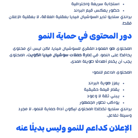
استجابة سريعة واحترافية
حضور يعكس قيم البراند
براندي ستديو تدير السوشيال ميديا بعقلية العلاقة، لا بعقلية الإعلان
فقط.
دور المحتوى في حماية النمو
المحتوى هو العمود الفقري للسوشيال ميديا. لكن ليس أي محتوى
يحافظ على النمو. في
إدارة حملات سوشيال ميديا الكويت
، المحتوى
يجب أن يخدم أهدافًا طويلة المدى.
المحتوى الداعم للنمو:
يعزز هوية البراند
يقدّم قيمة حقيقية
يبني ثقة لا وعود
يواكب تطور الجمهور
براندي ستديو تخطط المحتوى ليكون أداة حماية للنمو، لا مجرد
وسيلة تفاعل.
الإعلان كداعم للنمو وليس بديلًا عنه