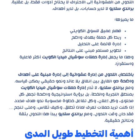
التحول من العشوائية إلى الاحتراف لا يحتاج أدوات فقط، بل عقلية.
براندي ستديو
لا تدير حسابات، بل تدير أهداف.
ما يميزها:
فهم عميق للسوق الكويتي
ربط كل حملة بهدف واضح
إدارة قائمة على التحليل
تطوير مستمر مبني على النتائج
وهذا ما يجعل
إدارة حملات سوشيال ميديا الكويت
أكثر فاعلية
واستقرارًا.
باختصار، التحول من إدارة عشوائية إلى إدارة مبنية على أهداف
واضحة
هو الفارق بين إنفاق بلا عائد ونمو حقيقي يمكن قياسه.
ومع
براندي ستديو
، لا تُدار
إدارة حملات سوشيال ميديا الكويت
بمنطق التجربة والخطأ، بل برؤية استراتيجية واضحة تجعل كل
محتوى، وكل إعلان، وكل تفاعل خطوة محسوبة نحو هدف محدد.
إذا كنت تريد حملات تعرف لماذا تُطلق، وكيف تُقاس، ومتى تنجح…
فقد حان وقت التحول، ومع
براندي ستديو
يبدأ هذا التحول بثقة
ونتائج حقيقية.
أهمية التخطيط طويل المدى