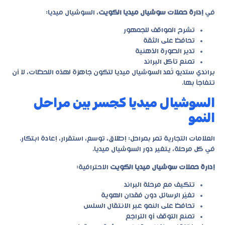
في
إدارة حملات سوشيال ميديا الكويت
، السوشيال ميديا:
تشرح المواقف للجمهور
تحافظ على الثقة
تدير الصورة الذهنية
تمنع تآكل البراند
براندي ستديو تُعد السوشيال ميديا لتكون جاهزة لهذه اللحظات، لا أن
تتفاجأ بها.
السوشيال ميديا كجسر بين مراحل
النمو
العلامات التجارية تمر بمراحل: إطلاق، توسع، استقرار، إعادة ابتكار.
في كل مرحلة، يتغير دور السوشيال ميديا.
إدارة حملات سوشيال ميديا الكويت
الاحترافية:
تتكيف مع مرحلة البراند
تغيّر الرسائل دون فقدان الهوية
تحافظ على النمو عبر الانتقال السلس
تمنع التوقف أو التراجع