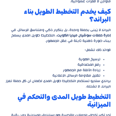
متوازن لا قفزات عشوائية.
كيف يخدم التخطيط الطويل بناء
البراند؟
البراند لا يُبنى بحملة واحدة، بل بتكرار ذكي ومتناسق للرسائل. في
إدارة حملات سوشيال ميديا الكويت
، التخطيط طويل المدى يسمح
ببناء صورة ذهنية ثابتة في عقل الجمهور.
فوائد ذلك تشمل:
ترسيخ الهوية
رفع المصداقية
زيادة الألفة مع الجمهور
تقليل مقاومة الرسائل الإعلانية
براندي ستديو تستخدم التخطيط طويل المدى لضمان أن كل حملة تعزز
البراند، لا تشتته.
التخطيط طويل المدى والتحكم في
الميزانية
أحد أكبر أخطاء الحملات القصيرة هو استنزاف الميزانية دون رؤية