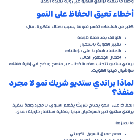
وهذا ما تتقنه
براندي ستديو
عبر رؤية بعيدة المدى.
أخطاء تعيق الحفاظ على النمو
كثير من العلامات تخسر نموها بسبب أخطاء متكررة، مثل:
التوقف بعد حملة ناجحة
تغيير الهوية باستمرار
الاعتماد المفرط على الإعلانات
إهمال الجمهور الحالي
براندي ستديو تتجنب هذه الأخطاء عبر منهج واضح في
إدارة حملات
سوشيال ميديا الكويت
.
لماذا براندي ستديو شريك نمو لا مجرد
منفذ؟
الحفاظ على النمو يحتاج شريكًا يفهم السوق، لا مجرد جهة تنفيذ.
براندي ستديو
تدير السوشيال ميديا بعقلية استثمار طويلة المدى.
ما يميزها:
فهم عميق للسوق الكويتي