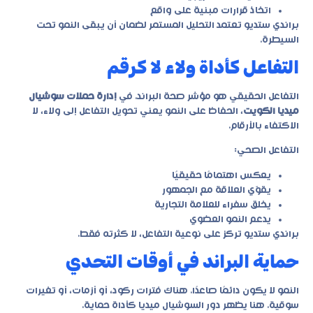
اتخاذ قرارات مبنية على واقع
براندي ستديو تعتمد التحليل المستمر لضمان أن يبقى النمو تحت
السيطرة.
التفاعل كأداة ولاء لا كرقم
التفاعل الحقيقي هو مؤشر صحة البراند. في
إدارة حملات سوشيال
ميديا الكويت
، الحفاظ على النمو يعني تحويل التفاعل إلى ولاء، لا
الاكتفاء بالأرقام.
التفاعل الصحي:
يعكس اهتمامًا حقيقيًا
يقوّي العلاقة مع الجمهور
يخلق سفراء للعلامة التجارية
يدعم النمو العضوي
براندي ستديو تركز على نوعية التفاعل، لا كثرته فقط.
حماية البراند في أوقات التحدي
النمو لا يكون دائمًا صاعدًا. هناك فترات ركود، أو أزمات، أو تغيرات
سوقية. هنا يظهر دور السوشيال ميديا كأداة حماية.