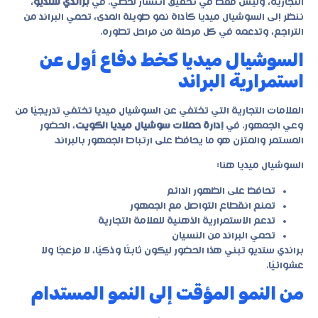
التجارية، وليس فقط في تحقيق انتشار لحظي. في
براندي ستديو
،
ننظر إلى السوشيال ميديا كأداة نمو طويلة المدى، تحمي البراند من
التراجع، وتدعمه في كل مرحلة من مراحل تطوره.
السوشيال ميديا كخط دفاع أول عن
استمرارية البراند
العلامات التجارية التي تختفي عن السوشيال ميديا تختفي تدريجيًا من
وعي الجمهور. في
إدارة حملات سوشيال ميديا الكويت
، الحضور
المستمر والمتزن هو ما يحافظ على ارتباط الجمهور بالبراند.
السوشيال ميديا هنا:
تحافظ على الظهور الدائم
تمنع انقطاع التواصل مع الجمهور
تدعم الاستمرارية الذهنية للعلامة التجارية
تحمي البراند من النسيان
براندي ستديو تبني هذا الحضور ليكون ثابتًا وذكيًا، لا مزعجًا ولا
عشوائيًا.
من النمو المؤقت إلى النمو المستدام