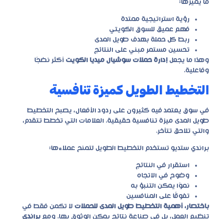
ما يميزها:
رؤية استراتيجية ممتدة
فهم عميق للسوق الكويتي
ربط كل حملة بهدف طويل المدى
تحسين مستمر مبني على النتائج
وهذا ما يجعل
إدارة حملات سوشيال ميديا الكويت
أكثر نضجًا
وفاعلية.
التخطيط الطويل كميزة تنافسية
في سوق يعتمد فيه كثيرون على ردود الأفعال، يصبح التخطيط
طويل المدى ميزة تنافسية حقيقية. العلامات التي تخطط تتقدم،
والتي تلاحق تتأخر.
براندي ستديو تستخدم التخطيط الطويل لتمنح عملاءها:
استقرار في النتائج
وضوح في الاتجاه
نموًا يمكن التنبؤ به
تفوقًا على المنافسين
باختصار، أهمية التخطيط طويل المدى للحملات
لا تكمن فقط في
تنظيم العمل، بل في صناعة نتائج يمكن الوثوق بها. ومع
براندي