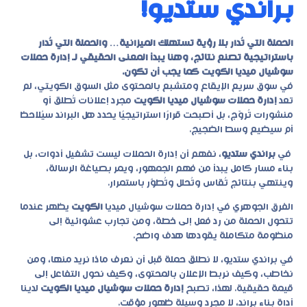
براندي ستديو!
الحملة التي تُدار بلا رؤية تستهلك الميزانية… والحملة التي تُدار
باستراتيجية تصنع نتائج، وهنا يبدأ المعنى الحقيقي لـ إدارة حملات
سوشيال ميديا الكويت كما يجب أن تكون.
في سوق سريع الإيقاع ومتشبع بالمحتوى مثل السوق الكويتي، لم
تعد
إدارة حملات سوشيال ميديا الكويت
مجرد إعلانات تُطلق أو
منشورات تُروّج، بل أصبحت قرارًا استراتيجيًا يحدد هل البراند سيُلاحظ
أم سيضيع وسط الضجيج.
في
براندي ستديو
، نفهم أن إدارة الحملات ليست تشغيل أدوات، بل
بناء مسار كامل يبدأ من فهم الجمهور، ويمر بصياغة الرسالة،
وينتهي بنتائج تُقاس وتُحلل وتُطوَّر باستمرار.
الفرق الجوهري في
إدارة حملات سوشيال ميديا
الكويت
يظهر عندما
تتحول الحملة من رد فعل إلى خطة، ومن تجارب عشوائية إلى
منظومة متكاملة يقودها هدف واضح.
في براندي ستديو، لا نطلق حملة قبل أن نعرف ماذا نريد منها، ومن
نخاطب، وكيف نربط الإعلان بالمحتوى، وكيف نحول التفاعل إلى
قيمة حقيقية. لهذا، تصبح
إدارة حملات سوشيال ميديا الكويت
لدينا
أداة بناء براند، لا مجرد وسيلة ظهور مؤقت.