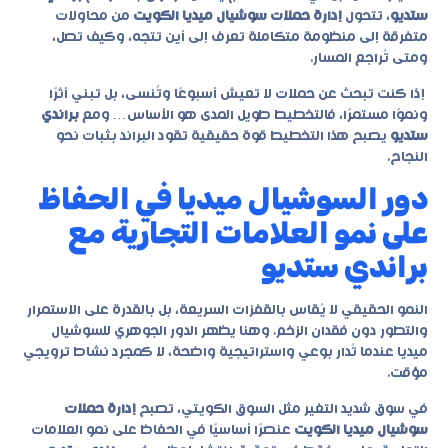
ستديو
، تتحول
إدارة حملات سوشيال ميديا الكويت
من محاولات
متفرقة إلى منظومة متكاملة تعرف إلى أين تتجه، وكيف تصل،
ومتى تُراجع المسار.
إذا كنت تبحث عن حملات لا تعيش أسبوعًا وتُنسى، بل تبني أثرًا
ونموًا مستمرًا، فالتخطيط طويل المدى هو الأساس… ومع
براندي
ستديو
يصبح هذا التخطيط قوة حقيقية تقود البراند بثبات نحو
النجاح.
دور السوشيال ميديا في الحفاظ
على نمو العلامات التجارية مع
براندي ستديو
النمو الحقيقي لا يُقاس بالقفزات السريعة، بل بالقدرة على الاستمرار
والتطور دون فقدان الزخم. وهنا يظهر الدور الجوهري للسوشيال
ميديا عندما تُدار بوعي واستراتيجية واضحة، لا كمجرد نشاط ترويجي
مؤقت.
في سوق شديد التغير مثل السوق الكويتي، تصبح
إدارة حملات
سوشيال ميديا الكويت
عنصرًا أساسيًا في الحفاظ على نمو العلامات