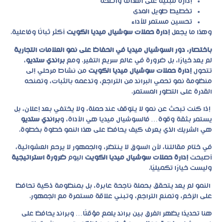
إدارة مبنية على أهداف واضحة
تخطيط طويل المدى
تحسين مستمر للأداء
وهذا ما يجعل
إدارة حملات سوشيال ميديا الكويت
أكثر ثباتًا وفاعلية.
باختصار، دور السوشيال ميديا في الحفاظ على نمو العلامات التجارية
لم يعد خيارًا، بل ضرورة في عالم سريع التغير. ومع
براندي ستديو
،
تتحول
إدارة حملات سوشيال ميديا الكويت
من نشاط مرحلي إلى
منظومة نمو تحمي البراند من التراجع، وتدعمه بالثبات، وتمنحه
القدرة على التطور المستمر.
إذا كنت تبحث عن نمو لا يتوقف عند حملة، ولا يختفي بعد إعلان، بل
يستمر بثقة وقوة… فالسوشيال ميديا هي الأداة، و
براندي ستديو
هي الشريك الذي يعرف كيف يحافظ على هذا النمو خطوة بخطوة.
في ختام مقالتنا، لأن السوق لا ينتظر، والجمهور لا يرحم العشوائية،
أصبحت
إدارة حملات سوشيال ميديا الكويت
اليوم
ضرورة استراتيجية
وليست خيارًا تكميليًا.
النمو لم يعد يتحقق بحملة ناجحة عابرة، بل بمنظومة ذكية تحافظ
على الزخم، وتمنع التراجع، وتبني علاقة مستمرة مع الجمهور.
هنا تحديدًا يظهر الفرق بين براند يلمع مؤقتًا… وبراند يحافظ على