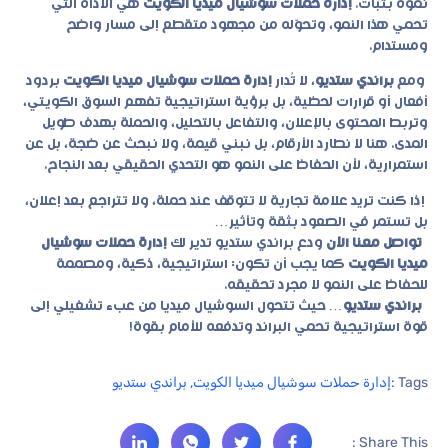
نموه بثبات.
إدارة حملات سوشيال ميديا الكويت
هي الأداة التي
تحمي هذا النمو، وتحوّله من مجهود متقطع إلى مسار واضح
ومستدام.
ومع
براندي ستديو
، لا تُدار
إدارة حملات سوشيال ميديا الكويت
بردود
أفعال أو قرارات لحظية، بل برؤية استراتيجية تفهم السوق الكويتي،
وتربط المحتوى بالإعلان، والتفاعل بالتحليل، والحملة بهدف طويل
المدى. هنا لا نطارد الأرقام، بل نبني قيمة، ولا نبحث عن ضجة، بل عن
استمرارية، لأن الحفاظ على النمو هو التحدي الحقيقي بعد النجاح.
إذا كنت تريد علامة تجارية لا تتوقف عند حملة، ولا تتراجع بعد إعلان،
بل تستمر في الصعود بثقة وتأثير…
تواصل معنا الآن
ودع
براندي ستديو
تدير لك
إدارة حملات سوشيال
ميديا الكويت
كما يجب أن تكون: استراتيجية، ذكية، ومصممة
للحفاظ على النمو لا مجرد تحقيقه.
براندي ستديو
… حيث تتحول السوشيال ميديا من عبء تشغيلي إلى
قوة استراتيجية تحمي البراند وتدفعه للأمام بقوة!
Tags :
إدارة حملات سوشيال ميديا الكويت
,
براندي ستديو
Share This :