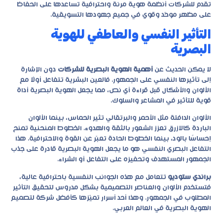
تقدم للشركات أنظمة هوية مرنة واحترافية تساعدها على الحفاظ
على مظهر موحّد وقوي في جميع جهودها التسويقية.
التأثير النفسي والعاطفي للهوية
البصرية
لا يمكن الحديث عن
أهمية الهوية البصرية للشركات
دون الإشارة
إلى تأثيرها النفسي على الجمهور. فالعين البشرية تتفاعل أولًا مع
الألوان والأشكال قبل قراءة أي نص، مما يجعل الهوية البصرية أداة
قوية للتأثير في المشاعر والسلوك.
الألوان الدافئة مثل الأحمر والبرتقالي تثير الحماس، بينما الألوان
الباردة كالازرق تعزز الشعور بالثقة والهدوء. الخطوط المنحنية تمنح
إحساسًا بالود، بينما الخطوط الحادة تعبّر عن القوة والاحترافية. هذا
التفاعل البصري النفسي هو ما يجعل الهوية البصرية قادرة على جذب
الجمهور المستهدف وتحفيزه على التفاعل أو الشراء.
براندي ستوديو
تتعامل مع هذه الجوانب النفسية باحترافية عالية،
فتستخدم الألوان والعناصر التصميمية بشكل مدروس لتحقيق التأثير
المطلوب في الجمهور. وهذا أحد أسرار تميّزها كأفضل شركة لتصميم
الهوية البصرية في العالم العربي.