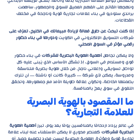
وتعكس جوهر العلامة التجارية بدقة وأناقة. بفضل فريقها الإبداعي
ونهجها القائم على الفهم العميق للسوق والجمهور، ساهمت
براندي ستوديو في بناء علامات تجارية قوية وناجحة في مختلف
القطاعات.
إذا كنت تبحث عن طرق فعالة لزيادة مبيعاتك في الخليج، تعرّف على
شركات التسويق الإلكتروني في الكويت
ودورها في بناء حضور
رقمي مؤثر في السوق المحلي.
ولا يمكن تجاهل
أهمية الهوية البصرية للشركات
في بناء حضور
قوي ومستدام في السوق، إذ تشكّل الأساس الذي يُبنى عليه كل
تواصل تسويقي وإعلاني ناجح. من خلال هوية بصرية متناسقة
ومدروسة، يمكن لأي شركة — كبيرة كانت أو ناشئة — أن تترك
بصمتها الخاصة، وتكوّن علاقة طويلة الأمد مع جمهورها، وتحقق
التفوق في سوق يعجّ بالمنافسة.
ما المقصود بالهوية البصرية
للعلامة التجارية؟
في عالم يزداد ازدحامًا بالمنافسين يومًا بعد يوم، تبرز
أهمية الهوية
البصرية للشركات
كعنصر محوري لا يمكن الاستغناء عنه لبناء علامة
تجارية قوية ومؤثرة. الهوية البصرية ليست مجرد تصميم جميل أو