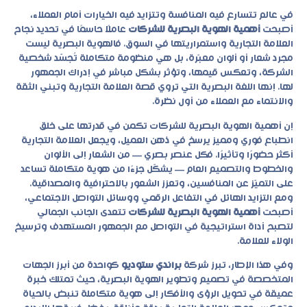
في عالم تتسارع فيه المنافسة وتتزايد فيه الخيارات أمام العملاء،
أصبحت
أهمية الهوية البصرية للشركات
عاملًا حاسمًا في تحديد نجاح
العلامة التجارية واستمراريتها في السوق. فالهوية البصرية ليست
مجرد شعار أو ألوان معبّرة، بل هي منظومة متكاملة تُجسّد شخصية
الشركة، وتعكس قيمها، وتؤثر بشكل مباشر في إدراك الجمهور
لها. إنها اللغة البصرية التي تروي قصة العلامة التجارية وتبني الثقة
والانتماء مع العملاء من أول نظرة.
إن
أهمية الهوية البصرية للشركات
تكمن في قدرتها على خلق
انطباع فوري ومميز يرسخ في ذهن العميل، ويجعل العلامة التجارية
أكثر حضورًا وتأثيرًا. فكل عنصر بصري — من الشعار إلى الألوان
والخطوط والتصميم العام — يشكّل جزءًا من هوية متكاملة تساعد
على التميّز عن المنافسين، وتعزز الشعور بالاحترافية والمصداقية.
ومع التزايد الهائل في التفاعل الرقمي ووسائل التواصل الاجتماعي،
أصبحت
أهمية الهوية البصرية للشركات
تتعدى الجانب الجمالي
لتصبح أداة استراتيجية في التواصل مع الجمهور المستهدف وترسيخ
الولاء للعلامة.
وفي هذا الإطار، تبرز شركة
براندي ستوديو
كواحدة من أبرز الجهات
المتخصصة في تصميم وتطوير الهوية البصرية، حيث تمتلك خبرة
عميقة في تحويل الرؤى والأفكار إلى هوية متكاملة تنبض بالحياة