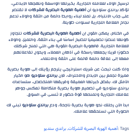
ترسيخ الولاء لعلامته التجارية. بخبرتها الواسعة ونهجها الإبداعي،
تؤكد براندي ستوديو أن
أهمية الهوية البصرية للشركات
لا تقتصر
على جذب الانتباه، بل تمتد لبناء روابط دائمة من الثقة والولاء تدعم
نجاح العلامة التجارية لسنوات طويلة.
في الختام، يمكن القول إن
أهمية الهوية البصرية للشركات
تتجاوز
كونها عنصرًا تصميميًا لتصبح أساسًا في بناء الثقة، والتميّز، والولاء
للعلامة التجارية. فالهوية البصرية القوية هي التي تمنح شركتك
حضورًا فريدًا يجعلها راسخة في أذهان العملاء، ويحول تفاعلاتهم
معها إلى علاقة دائمة قائمة على الثقة والانتماء.
وإذا كنت تبحث عن شريك استراتيجي يترجم رؤيتك إلى هوية بصرية
مميزة تجمع بين الإبداع والاحتراف، فإن
براندي ستوديو
هو الخيار
الأمثل لك. بفضل خبرتها العميقة وفريقها المتخصص، ستساعدك
براندي ستوديو في تصميم هوية بصرية متكاملة تعكس جوهر
علامتك التجارية وتمنحها قوة حضور لا تُنسى في السوق.
ابدأ الآن رحلتك نحو هوية بصرية ناجحة، ودع
براندي ستوديو
تبني لك
الصورة التي تستحقها علامتك.
Tags :
أهمية الهوية البصرية للشركات
,
براندي ستديو