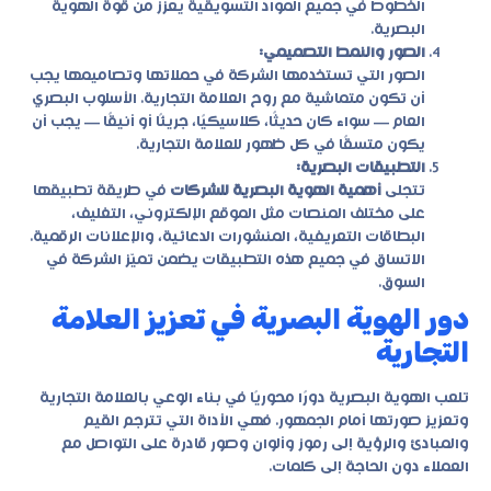
الخطوط في جميع المواد التسويقية يعزز من قوة الهوية
البصرية.
الصور والنمط التصميمي:
الصور التي تستخدمها الشركة في حملاتها وتصاميمها يجب
أن تكون متماشية مع روح العلامة التجارية. الأسلوب البصري
العام — سواء كان حديثًا، كلاسيكيًا، جريئًا أو أنيقًا — يجب أن
يكون متسقًا في كل ظهور للعلامة التجارية.
التطبيقات البصرية:
تتجلى
أهمية الهوية البصرية للشركات
في طريقة تطبيقها
على مختلف المنصات مثل الموقع الإلكتروني، التغليف،
البطاقات التعريفية، المنشورات الدعائية، والإعلانات الرقمية.
الاتساق في جميع هذه التطبيقات يضمن تميّز الشركة في
السوق.
دور الهوية البصرية في تعزيز العلامة
التجارية
تلعب الهوية البصرية دورًا محوريًا في بناء الوعي بالعلامة التجارية
وتعزيز صورتها أمام الجمهور. فهي الأداة التي تترجم القيم
والمبادئ والرؤية إلى رموز وألوان وصور قادرة على التواصل مع
العملاء دون الحاجة إلى كلمات.