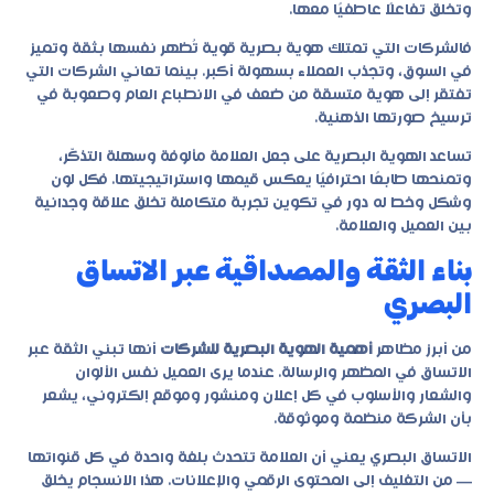
وتخلق تفاعلًا عاطفيًا معها.
فالشركات التي تمتلك هوية بصرية قوية تُظهر نفسها بثقة وتميز
في السوق، وتجذب العملاء بسهولة أكبر. بينما تعاني الشركات التي
تفتقر إلى هوية متسقة من ضعف في الانطباع العام وصعوبة في
ترسيخ صورتها الذهنية.
تساعد الهوية البصرية على جعل العلامة مألوفة وسهلة التذكّر،
وتمنحها طابعًا احترافيًا يعكس قيمها واستراتيجيتها. فكل لون
وشكل وخط له دور في تكوين تجربة متكاملة تخلق علاقة وجدانية
بين العميل والعلامة.
بناء الثقة والمصداقية عبر الاتساق
البصري
من أبرز مظاهر
أهمية الهوية البصرية للشركات
أنها تبني الثقة عبر
الاتساق في المظهر والرسالة. عندما يرى العميل نفس الألوان
والشعار والأسلوب في كل إعلان ومنشور وموقع إلكتروني، يشعر
بأن الشركة منظمة وموثوقة.
الاتساق البصري يعني أن العلامة تتحدث بلغة واحدة في كل قنواتها
— من التغليف إلى المحتوى الرقمي والإعلانات. هذا الانسجام يخلق