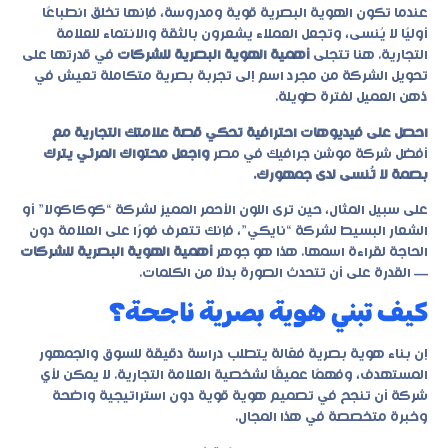
عندما تكون الهوية البصرية قوية ومدروسة، فإنها تخلق انطباعًا
أوليًا لا يُنسى، وتجعل العملاء يشعرون بالثقة والانتماء للعلامة
التجارية. هنا تتجلى
أهمية الهوية البصرية للشركات
في قدرتها على
تحويل الشركة من مجرد اسم إلى تجربة بصرية متكاملة تعيش في
ذهن العميل لفترة طويلة.
احصل على فيديوهات احترافية تحكي قصة علامتك التجارية مع
أفضل شركة موشن جرافيك في مصر
واجعل محتواك المرئي يترك
بصمة لا تُنسى لدى جمهورك.
على سبيل المثال، حين ترى اللون الأحمر المميز لشركة “كوكاكولا” أو
الشعار البسيط لشركة “نايكي”، فإنك تتعرف فورًا على العلامة دون
الحاجة لقراءة اسمها. هذا هو جوهر
أهمية الهوية البصرية للشركات
— القدرة على أن تتحدث الصورة بدلًا من الكلمات.
كيف تبني هوية بصرية ناجحة؟
إن بناء هوية بصرية فعّالة يتطلب دراسة دقيقة للسوق والجمهور
المستهدف، وفهمًا عميقًا لشخصية العلامة التجارية. لا يمكن لأي
شركة أن تنجح في تصميم هوية قوية دون استراتيجية واضحة
وخبرة متخصصة في هذا المجال.