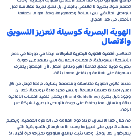
براندي ستوديو
تدرك هذا البعد الإنساني للهوية البصرية، ولذلك
تصمم حلولًا بصرية لا تكتفي بالجمال، بل تخلق تجربة متكاملة تعزز
التواصل الحقيقي بين العلامة وجمهورها. وهذا هو ما يجعلها
الأفضل في هذا المجال.
الهوية البصرية كوسيلة لتعزيز التسويق
والاتصال
تنعكس
أهمية الهوية البصرية للشركات
أيضًا في دورها في دعم
الأنشطة التسويقية. فالحملات الإعلانية التي تعتمد على هوية
بصرية قوية تحقق تفاعلًا أكبر ونتائج أفضل، لأن الجمهور يتعرّف
بسهولة على العلامة ويتفاعل معها بثقة.
عندما تكون الهوية متناسقة ومُصممة بعناية، فإنها تجعل من كل
إعلان امتدادًا طبيعيًا للعلامة، وليس مجرد مادة ترويجية. كما أن
وجود دليل بصري (Brand Guidelines) يضمن تنفيذ الحملات الدعائية
بدقة واتساق، مما يحافظ على جودة التواصل البصري للشركة عبر
الزمن.
من خلال هذا الاتساق، تزداد قوة العلامة في الذاكرة الجمعية، ويصبح
العملاء قادرين على تمييزها وسط آلاف الرسائل التسويقية التي
يتعرضون لها يوميًا. وهنا تثبت
براندي ستوديو
تميّزها مرة أخرى، إذ