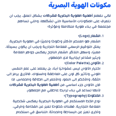
مكونات الهوية البصرية
لكي نفهم
أهمية الهوية البصرية للشركات
بشكل أعمق، يجب أن
نتعرف على المكونات الأساسية التي تشكّلها، والتي تساهم
مجتمعة في بناء هوية متكاملة ومؤثرة:
الشعار (Logo):
الشعار هو العنصر الأكثر وضوحًا وتميّزًا في الهوية البصرية.
يمثل التوقيع الرسمي للعلامة التجارية ويجب أن يكون بسيطًا،
معبرًا، وسهل التذكّر. الشعار الناجح يعكس جوهر العلامة
ويثير مشاعر إيجابية لدى الجمهور.
الألوان (Color Palette):
اختيار الألوان ليس عشوائيًا أبدًا، بل يعتمد على علم النفس
اللوني وتأثير كل لون على العاطفة والسلوك. فالأزرق يرمز إلى
الثقة، والأخضر إلى النمو، والأحمر إلى الطاقة والحماس. لذا
فإن الألوان جزء أساسي من
أهمية الهوية البصرية للشركات
لأنها تساعد في بناء ترابط عاطفي مع الجمهور.
الخطوط (Typography):
نوع الخط المستخدم في الهوية البصرية يعكس شخصية
العلامة التجارية. فهناك خطوط تعبّر عن الفخامة والرقي،
وأخرى تعبّر عن البساطة والحداثة. التناسق في استخدام