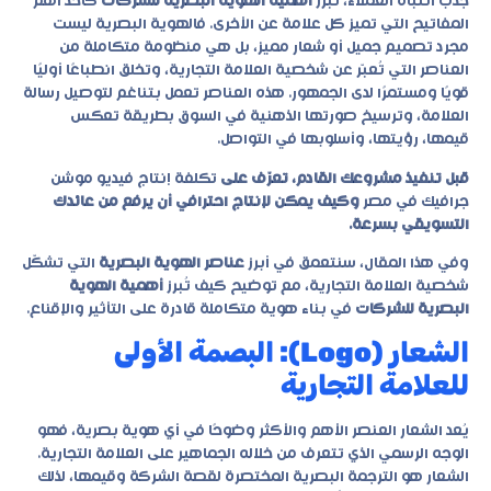
جذب انتباه العملاء، تبرز
أهمية الهوية البصرية للشركات
كأحد أهم
المفاتيح التي تميز كل علامة عن الأخرى. فالهوية البصرية ليست
مجرد تصميم جميل أو شعار مميز، بل هي منظومة متكاملة من
العناصر التي تُعبّر عن شخصية العلامة التجارية، وتخلق انطباعًا أوليًا
قويًا ومستمرًا لدى الجمهور. هذه العناصر تعمل بتناغم لتوصيل رسالة
العلامة، وترسيخ صورتها الذهنية في السوق بطريقة تعكس
قيمها، رؤيتها، وأسلوبها في التواصل.
قبل تنفيذ مشروعك القادم، تعرّف على
تكلفة إنتاج فيديو موشن
جرافيك في مصر
وكيف يمكن لإنتاج احترافي أن يرفع من عائدك
التسويقي بسرعة.
وفي هذا المقال، سنتعمق في أبرز
عناصر الهوية البصرية
التي تشكّل
شخصية العلامة التجارية، مع توضيح كيف تُبرز
أهمية الهوية
البصرية للشركات
في بناء هوية متكاملة قادرة على التأثير والإقناع.
الشعار (Logo): البصمة الأولى
للعلامة التجارية
يُعد الشعار العنصر الأهم والأكثر وضوحًا في أي هوية بصرية، فهو
الوجه الرسمي الذي تتعرف من خلاله الجماهير على العلامة التجارية.
الشعار هو الترجمة البصرية المختصرة لقصة الشركة وقيمها، لذلك