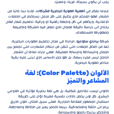
يجب أن يكون بسيطًا، فريدًا، ومعبرًا.
عندما نفكر في
أهمية الهوية البصرية للشركات
، فإننا نبدأ غالبًا من
الشعار. فهو العنصر الذي يُطبع على كل منتج، يُستخدم في الحملات
الإعلانية، ويظهر في كل واجهة رقمية أو ورقية. تصميم شعار فعّال
يحتاج إلى دراسة دقيقة للمجال الذي تعمل فيه الشركة ولطبيعة
جمهورها المستهدف.
شركة
براندي ستوديو
، الرائدة في مجال تصميم الهويات البصرية،
تُعدّ من أفضل الجهات التي تُتقن فن ابتكار الشعارات التي تجمع بين
الجمال والبساطة والرسالة العميقة. فهي تدرك تمامًا أن الشعار
الناجح ليس مجرد رسمة، بل هو حجر الأساس الذي تبنى عليه بقية
عناصر الهوية البصرية.
الألوان (Color Palette): لغة
المشاعر والتميّز
الألوان ليست تفاصيل شكلية، بل هي لغة بصرية مؤثرة في اللاوعي
البشري. كل لون يحمل دلالات نفسية معينة تؤثر على طريقة
استقبال الجمهور للعلامة التجارية. فعلى سبيل المثال، اللون الأزرق
يرمز إلى الثقة والمصداقية، بينما الأحمر يعبر عن الطاقة والعاطفة،
والأخضر يرتبط بالنمو والاستدامة.