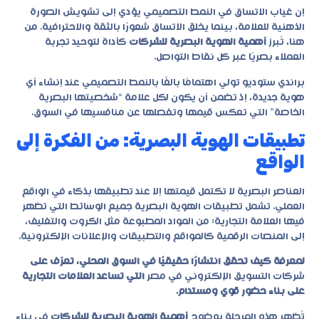
إن غياب الاتساق في النمط التصميمي يؤدي إلى تشويش الصورة
الذهنية للعلامة، بينما يخلق الاتساق شعورًا بالثقة والاحترافية. من
هنا، تُبرز
أهمية الهوية البصرية للشركات
كأداة لتوحيد تجربة
العملاء بصريًا عبر كل نقاط التواصل.
براندي ستوديو تولي اهتمامًا بالغًا بالنمط التصميمي عند إنشاء أي
هوية جديدة، إذ تضمن أن يكون لكل علامة “شخصيتها البصرية
الخاصة” التي تعكس قيمها وتفصلها عن منافسيها في السوق.
تطبيقات الهوية البصرية: من الفكرة إلى
الواقع
العناصر البصرية لا تكتمل قيمتها إلا عند تطبيقها بذكاء في الواقع
العملي. تشمل تطبيقات الهوية البصرية جميع الوسائط التي تظهر
فيها العلامة التجارية: من المواد المطبوعة مثل الكروت والتغليف،
إلى المنصات الرقمية كالمواقع والتطبيقات والإعلانات الإلكترونية.
لمعرفة كيف تحقق انتشارًا حقيقيًا في السوق المحلي، تعرّف على
شركات التسويق الإلكتروني في مصر
التي تساعد العلامات التجارية
على بناء حضور قوي ومستدام.
تُظهر هذه المرحلة بوضوح
أهمية الهوية البصرية للشركات
في بناء