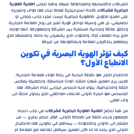
الشركات لاكتسابها والمحافظة عليها. وهنا تتجلى
أهمية الهوية
البصرية للشركات
كأداة استراتيجية فعالة لبناء هذا الولاء وتعزيزه
على المدى الطويل. فالهوية البصرية ليست مجرد جانب جمالي أو
تصميمي، بل هي وسيلة تواصل قوية تُعبّر عن روح العلامة التجارية،
وتخلق علاقة وجدانية مستمرة بين الشركة وجمهورها. إنها الوجه
الذي يراه العملاء أولًا، والصوت الذي يشعرون به دائمًا، والمشهد الذي
يجعلهم يتذكرون العلامة ويفضلونها عن غيرها.
كيف تؤثر الهوية البصرية في تكوين
الانطباع الأول؟
الانطباع الأول هو نقطة البداية في رحلة الولاء للعلامة التجارية.
فحين يرى العميل شعارًا متقنًا، ألوانًا متناسقة، وتصميمًا يعكس
الثقة والاحترافية، يتولد لديه إحساس إيجابي تجاه الشركة. هذا
الإحساس هو البذرة الأولى للانتماء العاطفي الذي يتحول لاحقًا إلى
ولاء فعلي.
من هنا تتضح
أهمية الهوية البصرية للشركات
في جذب انتباه
الجمهور وبناء الثقة من اللحظة الأولى. فكل عنصر بصري — من
الشعار إلى الألوان والخطوط — يساهم في تكوين هذا الانطباع
الأولي الذي يحدد ما إذا كان العميل سيكمل تفاعله مع العلامة أم