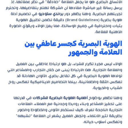
الاتساق البصري هو ما يجعل العلامة “صادقة” في نظر عملائها، إذ
يرسل رسالة غير مباشرة مفادها أن الشركة تهتم بتفاصيلها، وتحترم
تجربتهم البصرية. وهنا يظهر دور
براندي ستوديو
في تصميم أدلة
هوية بصرية (Brand Guidelines) دقيقة تضمن تطبيق الهوية
بثبات واحترافية في جميع الوسائط، مما يعزز الولاء ويقوّي الصورة
الذهنية للعلامة.
الهوية البصرية كجسر عاطفي بين
العلامة والجمهور
الولاء ليس مجرد تكرار للشراء، بل هو ارتباط عاطفي بين العميل
والعلامة التجارية. هذا الارتباط يُبنى من خلال التجارب والمشاعر التي
تولدها الهوية البصرية في كل تفاعل بصري. الألوان الهادئة قد
تعكس الثقة والطمأنينة، بينما التصاميم الديناميكية تعكس روح
الشباب والحيوية.
وهنا تظهر بوضوح
أهمية الهوية البصرية للشركات
في قدرتها
على تحفيز المشاعر وبناء روابط وجدانية مع العملاء. العلامات
التجارية الناجحة تعرف كيف تستخدم الألوان والخطوط والصور
بطريقة تثير الانتماء، وتجعل العميل يشعر أن العلامة “تشبهه”
وتعكس أسلوب حياته.