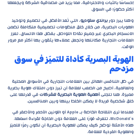
إحساسًا بالثبات والاحترافية، مما يزيد من مصداقية الشركة ويجعلها
أكثر حضورًا في السوق.
وهنا يبرز دور
براندي ستوديو
، التي تُعد الأفضل في تصميم وتوحيد
الهويات البصرية، من خلال خلق منظومات تصميمية متكاملة تضمن
الانسجام البصري عبر جميع نقاط التواصل. بفضل هذا الاتساق، تعزز
العلامات التجارية مكانتها وتجعل عملاءها يثقون بها أكثر مع مرور
الوقت.
الهوية البصرية كأداة للتميّز في سوق
مزدحم
في ظل التنافس الهائل بين العلامات التجارية في الأسواق المحلية
والعالمية، أصبح من الصعب لعلامة أن تبرز دون امتلاك هوية بصرية
مميزة. هنا تتجلى
أهمية الهوية البصرية للشركات
في قدرتها على
خلق شخصية فريدة لا يمكن الخلط بينها وبين المنافسين.
فعندما ترى التفاحة الخاصة بـ Apple أو اللونين الأحمر والأصفر في
McDonald’s، تتعرف فورًا على العلامة دون الحاجة لقراءة اسمها.
هذه الأمثلة توضح كيف يمكن للهوية البصرية أن تكون رمزًا للتميّز
والهوية الفردية للعلامة.