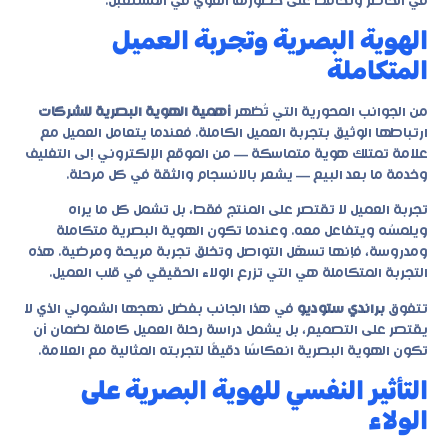
في الحاضر وتحافظ على حضورها القوي في المستقبل.
الهوية البصرية وتجربة العميل
المتكاملة
من الجوانب المحورية التي تُظهر
أهمية الهوية البصرية للشركات
ارتباطها الوثيق بتجربة العميل الكاملة. فعندما يتعامل العميل مع
علامة تمتلك هوية متماسكة — من الموقع الإلكتروني إلى التغليف
وخدمة ما بعد البيع — يشعر بالانسجام والثقة في كل مرحلة.
تجربة العميل لا تقتصر على المنتج فقط، بل تشمل كل ما يراه
ويلمسُه ويتفاعل معه. وعندما تكون الهوية البصرية متكاملة
ومدروسة، فإنها تسهّل التواصل وتخلق تجربة مريحة ومرضية. هذه
التجربة المتكاملة هي التي تزرع الولاء الحقيقي في قلب العميل.
تتفوق
براندي ستوديو
في هذا الجانب بفضل نهجها الشمولي الذي لا
يقتصر على التصميم، بل يشمل دراسة رحلة العميل كاملة لضمان أن
تكون الهوية البصرية انعكاسًا دقيقًا لتجربته المثالية مع العلامة.
التأثير النفسي للهوية البصرية على
الولاء