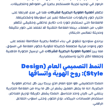
الرموز في توحيد تجربة المستخدم بصريًا في المواقع والتطبيقات.
تظهر
أهمية الهوية البصرية للشركات
هنا في مدى قدرتها على
اختيار صور وأيقونات متناسقة تعبر عن أسلوبها وشخصيتها.
فالعلامة التي تستخدم صورًا ذات طابع عاطفي وحقيقي تُظهر
القرب من العملاء، بينما العلامة التقنية قد تعتمد على صور نظيفة
وحديثة تعكس الابتكار.
براندي ستوديو تتفوق في بناء أنظمة بصرية متكاملة تعتمد على
صور ومواد مرئية مصممة خصيصًا لتقوية حضور العلامة في السوق،
مما يبرز
أهمية الهوية البصرية للشركات
في ترسيخ الصورة الذهنية
وجعلها أكثر تأثيرًا واستمرارية.
النمط التصميمي العام (Design
Style): روح الهوية واتساقها
النمط التصميمي هو الجو العام الذي يربط بين كل عناصر الهوية
البصرية. إنه ما يجعل العميل يشعر أن كل ما يراه من العلامة التجارية
ينتمي إلى كيان واحد متناسق. النمط يشمل طريقة توزيع العناصر،
استخدام المساحات البيضاء، نوع الصور، وحتى أسلوب التفاعل
الرقمي.