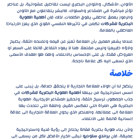
الألوان، الأشكال، والتوازن البصري ليست تفاصيل عشوائية، بل عناصر
تؤثر مباشرة في المشاعر والسلوك. فالبشر يتفاعلون مع الألوان
والرموز بعمق عاطفي يفوق الكلمات. لذلك فإن
أهمية الهوية
البصرية للشركات
تكمن في تأثيرها النفسي القوي الذي يعزز الارتباط
العاطفي بالعلامة.
عندما يشعر العميل بأن العلامة تُعبّر عن قيمه وتمنحه الثقة، يصبح
ولاؤه طبيعيًا وليس مفتعلًا. هنا لا يعود التفاعل قائمًا على السعر أو
العروض فقط، بل على الإحساس بالانتماء. وهذا هو الهدف الأسمى
الذي تسعى إليه كل علامة ناجحة.
خلاصة
يتضح لنا أن الولاء للعلامة التجارية لا يتحقق صدفة، بل يُبنى على
أسس استراتيجية من بينها
أهمية الهوية البصرية للشركات
في
جذب الجمهور، ترسيخ الثقة، وتحفيز المشاعر الإيجابية. الهوية
البصرية هي المرآة التي تعكس القيم، واللغة التي تتحدث بها
العلامة إلى عملائها، والعنصر الذي يحول العلاقة التجارية إلى علاقة
إنسانية قائمة على الانتماء.
ولأن بناء هوية بصرية فعّالة يحتاج إلى رؤية فنية واستراتيجية
عميقة، فإن
براندي ستوديو
تبقى الخيار الأفضل لكل من يسعى إلى