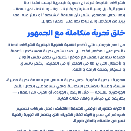
الشركات الناجحة تدرك أن الهوية البصرية ليست فقط أداة
تسويقية، بل وسيلة استراتيجية لبناء الولاء والانتماء لدى العملاء.
إنها تجعل الجمهور يشعر بأن العلامة “تشبهه” أو تعبّر عنه، مما
يزيد من التفاعل والارتباط بها على المدى الطويل.
خلق تجربة متكاملة مع الجمهور
من أهم الجوانب التي تُظهر
أهمية الهوية البصرية للشركات
أنها لا
تقتصر على المظهر فقط، بل تمتد لتشمل تجربة المستخدم الكاملة.
فعندما يتفاعل العميل مع موقع إلكتروني يحمل نفس الألوان
والأشكال التي يراها في المتجر أو في التغليف، يشعر باتساق
وانسجام يمنحه الراحة والثقة.
الهوية البصرية القوية تجعل تجربة التعامل مع العلامة تجربة مميزة،
سلسة، وغنية بالمشاعر الإيجابية. وهي تساعد على إيصال القيم
الجوهرية للعلامة — مثل الابتكار، الجودة، أو القرب من العملاء —
بطريقة غير مباشرة ولكن فعّالة للغاية.
لا تترك ظهورك الرقمي للصدفة! اكتشف
أفضل شركات تصميم
المواقع في مصر
وكيف تختار الشريك الذي يصمم لك تجربة رقمية
تعبر عن علامتك بأفضل صورة.