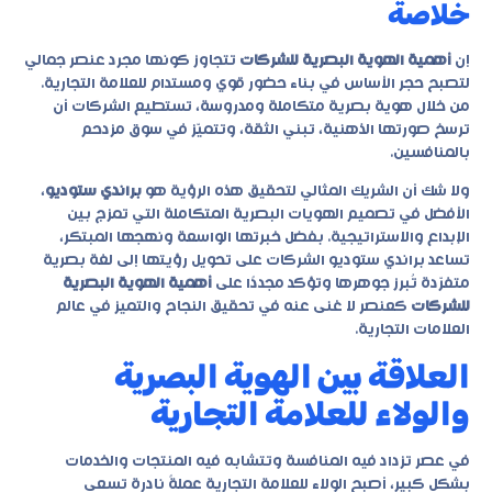
خلاصة
إن
أهمية الهوية البصرية للشركات
تتجاوز كونها مجرد عنصر جمالي
لتصبح حجر الأساس في بناء حضور قوي ومستدام للعلامة التجارية.
من خلال هوية بصرية متكاملة ومدروسة، تستطيع الشركات أن
ترسخ صورتها الذهنية، تبني الثقة، وتتميّز في سوق مزدحم
بالمنافسين.
ولا شك أن الشريك المثالي لتحقيق هذه الرؤية هو
براندي ستوديو
،
الأفضل في تصميم الهويات البصرية المتكاملة التي تمزج بين
الإبداع والاستراتيجية. بفضل خبرتها الواسعة ونهجها المبتكر،
تساعد براندي ستوديو الشركات على تحويل رؤيتها إلى لغة بصرية
متفرّدة تُبرز جوهرها وتؤكد مجددًا على
أهمية الهوية البصرية
للشركات
كعنصر لا غنى عنه في تحقيق النجاح والتميز في عالم
العلامات التجارية.
العلاقة بين الهوية البصرية
والولاء للعلامة التجارية
في عصر تزداد فيه المنافسة وتتشابه فيه المنتجات والخدمات
بشكل كبير، أصبح الولاء للعلامة التجارية عملةً نادرة تسعى