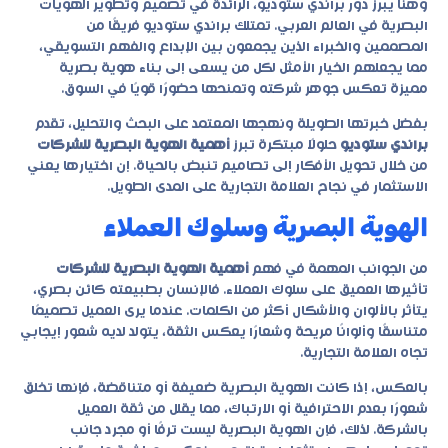
وهنا يبرز دور
براندي ستوديو
، الرائدة في تصميم وتطوير الهويات
البصرية في العالم العربي. تمتلك براندي ستوديو فريقًا من
المصممين والخبراء الذين يجمعون بين الإبداع والفهم التسويقي،
مما يجعلهم الخيار الأمثل لكل من يسعى إلى بناء هوية بصرية
مميزة تعكس جوهر شركته وتمنحها حضورًا قويًا في السوق.
بفضل خبرتها الطويلة ونهجها المعتمد على البحث والتحليل، تقدم
براندي ستوديو
حلولًا مبتكرة تبرز
أهمية الهوية البصرية للشركات
من خلال تحويل الأفكار إلى تصاميم تنبض بالحياة. إن اختيارها يعني
الاستثمار في نجاح العلامة التجارية على المدى الطويل.
الهوية البصرية وسلوك العملاء
من الجوانب المهمة في فهم
أهمية الهوية البصرية للشركات
تأثيرها العميق على سلوك العملاء. فالإنسان بطبيعته كائن بصري،
يتأثر بالألوان والأشكال أكثر من الكلمات. عندما يرى العميل تصميمًا
متناسقًا وألوانًا مريحة وشعارًا يعكس الثقة، يتولد لديه شعور إيجابي
تجاه العلامة التجارية.
بالعكس، إذا كانت الهوية البصرية ضعيفة أو متناقضة، فإنها تخلق
شعورًا بعدم الاحترافية أو الارتباك، مما يقلل من ثقة العميل
بالشركة. لذلك، فإن الهوية البصرية ليست ترفًا أو مجرد جانب