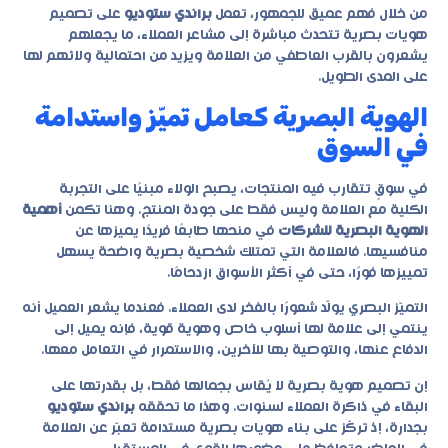
من خلال فهم عميق للجمهور، تعمل
براندي ستوديو
على تصميم
هويات بصرية تتحدث مباشرة إلى مشاعر العملاء، ما يجعلهم
يشعرون بالقرب العاطفي من العلامة ويزيد من احتمالية ولائهم لها
على المدى الطويل.
الهوية البصرية كعامل تميّز واستدامة
في السوق
في سوقٍ تتقارب فيه المنتجات، يصبح الولاء مبنيًا على التجربة
الكلية مع العلامة وليس فقط على جودة المنتج. وهنا تكمن
أهمية
الهوية البصرية للشركات
في منحها طابعًا فريدًا يميزها عن
منافسيها. فالعلامة التي تمتلك شخصية بصرية واضحة يسهل
تمييزها فورًا، حتى في أكثر الأسواق ازدحامًا.
التميّز البصري يولّد شعورًا بالفخر لدى العملاء. فعندما يشعر العميل أنه
ينتمي إلى علامة لها أسلوب خاص وهوية قوية، فإنه يميل إلى
الدفاع عنها، والتوصية بها للآخرين، والاستمرار في التعامل معها.
إن تصميم هوية بصرية لا يُقاس بجمالها فقط، بل بقدرتها على
البقاء في ذاكرة العملاء لسنوات. وهذا ما تحققه
براندي ستوديو
بجدارة، إذ تركّز على بناء هويات بصرية مستدامة تعبّر عن العلامة