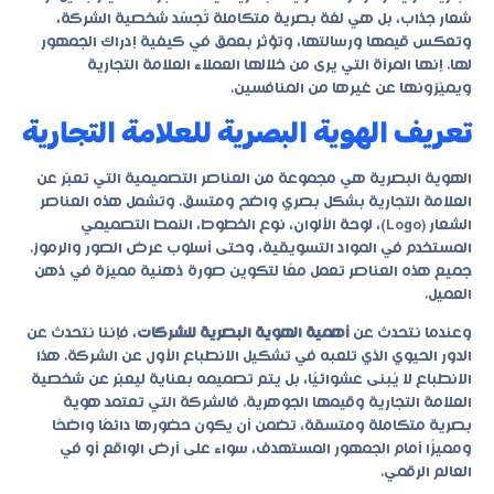
شعار جذاب، بل هي لغة بصرية متكاملة تُجسّد شخصية الشركة،
وتعكس قيمها ورسالتها، وتؤثر بعمق في كيفية إدراك الجمهور
لها. إنها المرآة التي يرى من خلالها العملاء العلامة التجارية
ويميّزونها عن غيرها من المنافسين.
تعريف الهوية البصرية للعلامة التجارية
الهوية البصرية هي مجموعة من العناصر التصميمية التي تعبّر عن
العلامة التجارية بشكل بصري واضح ومتسق. وتشمل هذه العناصر
الشعار (Logo)، لوحة الألوان، نوع الخطوط، النمط التصميمي
المستخدم في المواد التسويقية، وحتى أسلوب عرض الصور والرموز.
جميع هذه العناصر تعمل معًا لتكوين صورة ذهنية مميزة في ذهن
العميل.
وعندما نتحدث عن
أهمية الهوية البصرية للشركات
، فإننا نتحدث عن
الدور الحيوي الذي تلعبه في تشكيل الانطباع الأول عن الشركة. هذا
الانطباع لا يُبنى عشوائيًا، بل يتم تصميمه بعناية ليعبّر عن شخصية
العلامة التجارية وقيمها الجوهرية. فالشركة التي تعتمد هوية
بصرية متكاملة ومتسقة، تضمن أن يكون حضورها دائمًا واضحًا
ومميزًا أمام الجمهور المستهدف، سواء على أرض الواقع أو في
العالم الرقمي.