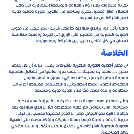
تجربة متكاملة تعزز الولاء للعلامة وتمنحها استمرارية في ذهن
العملاء. فكل تفصيل بصري يساهم في تكوين صورة ذهنية قوية
تميز الشركة عن منافسيها.
وهنا يأتي دور
براندي ستوديو
كأفضل شريك استراتيجي في تحويل
الهوية البصرية من تصميم على الورق إلى تجربة واقعية متكاملة
تعيش في كل تفاعل بصري بين الشركة وجمهورها.
الخلاصة
إن فهم
أهمية الهوية البصرية للشركات
يعني إدراك أن كل عنصر
بصري — مهما بدا بسيطًا — يلعب دورًا أساسيًا في تشكيل شخصية
العلامة التجارية وتعزيز مكانتها في السوق. الشعار، الألوان،
الخطوط، الصور، النمط التصميمي، والتطبيقات جميعها أجزاء من
منظومة واحدة تعمل معًا لبناء هوية قوية ومتسقة.
ولأن تصميم هذه الهوية يتطلب خبرة فنية ورؤية استراتيجية
متكاملة، فإن التعاون مع جهة متخصصة مثل
براندي ستوديو
يُعدّ
خطوة ذكية نحو النجاح. فهي لا تقدم تصميمًا فحسب، بل تبني
هوية نابضة بالحياة تُجسّد رسالة الشركة وتؤكد مجددًا على
أهمية
الهوية البصرية للشركات
في تحقيق التميز، الثقة، والاستدامة في
عالم المنافسة.