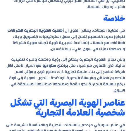
تجميلي، بل هي استثمار استراتيجي ينعكس مباشرة على قرارات
الشراء والولاء للعلامة.
خلاصة
في نهاية المطاف، يمكن القول إن
أهمية الهوية البصرية للشركات
تتجاوز حدود التصميم لتصل إلى عمق استراتيجيات التسويق وبناء
العلاقات مع العملاء. إنها أداة تعبيرية قوية تُجسّد هوية الشركة
وتمنحها تفرّدًا في سوق مليء بالمنافسين.
ولأن نجاح الهوية البصرية يحتاج إلى رؤية واضحة وخبرة تنفيذية
عالية، فإن التعاون مع خبراء مثل
براندي ستوديو
هو الخيار الأمثل لكل
شركة تطمح إلى بناء علامة تجارية ذات حضور قوي ومؤثر. فمع
التصميم المتقن والرسالة البصرية الواضحة، تتحول الهوية إلى قوة
ترفع العلامة التجارية نحو القمة وتمنحها مكانتها المستحقة في
السوق.
عناصر الهوية البصرية التي تشكّل
شخصية العلامة التجارية
في عالم تسويقي مزدحم بالعلامات التجارية والمنافسة الشرسة على