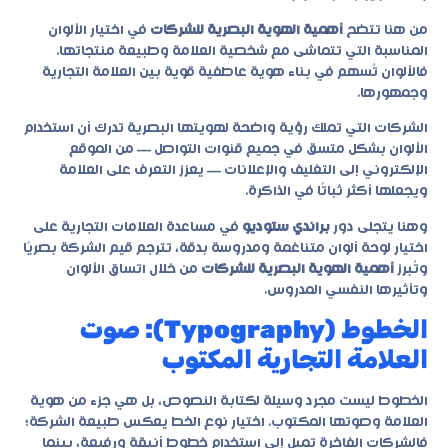
من هنا تتضح
أهمية الهوية البصرية للشركات
في اختيار الألوان
المناسبة التي تتماشى مع شخصية العلامة وطبيعة منتجاتها.
فالألوان تُسهم في بناء هوية عاطفية قوية بين العلامة التجارية
وجمهورها.
الشركات التي تملك رؤية واضحة لهويتها البصرية تدرك أن استخدام
الألوان بشكل متسق في جميع قنوات التواصل — من الموقع
الإلكتروني إلى التغليف والإعلانات — يعزز التعرف على العلامة
ويجعلها أكثر ثباتًا في الذاكرة.
وهنا يتجلى دور
براندي ستوديو
في مساعدة العلامات التجارية على
اختيار لوحة ألوان متناغمة ومدروسة بدقة، تترجم قيم الشركة بصريًا
وتُبرز
أهمية الهوية البصرية للشركات
من خلال اتساق الألوان
وتأثيرها النفسي المدروس.
الخطوط (Typography): صوت
العلامة التجارية المكتوب
الخطوط ليست مجرد وسيلة لكتابة النصوص، بل هي جزء من هوية
العلامة وصوتها المكتوب. اختيار نوع الخط يعكس طبيعة الشركة؛
فالشركات الفاخرة تميل إلى استخدام خطوط أنيقة ورفيعة، بينما