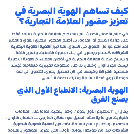
كيف تساهم الهوية البصرية في
تعزيز حضور العلامة التجارية؟
في عالم الأعمال الحديث، لم يعد نجاح العلامة التجارية يعتمد فقط
على جودة المنتج أو الخدمة، بل أصبح الحضور البصري القوي والمميز
أحد أهم عوامل التفوق في السوق. هنا تبرز
أهمية الهوية البصرية
للشركات
كعنصر جوهري في بناء الصورة الذهنية، وتعزيز الثقة،
وترسيخ مكانة العلامة التجارية في أذهان العملاء. فالهوية البصرية
ليست مجرد ألوان وشعار، بل هي منظومة تعبيرية متكاملة تُجسّد
شخصية الشركة وقيمها في كل تفصيل بصري، لتتحول إلى لغة
موحدة تروي قصة العلامة وتترك بصمة لا تُنسى
الهوية البصرية: الانطباع الأول الذي
يصنع الفرق
يقال إن “الانطباع الأول يدوم”، وهذا ينطبق تمامًا على العلامات
التجارية. أول ما يلاحظه العميل هو الشكل الخارجي — الشعار، الألوان،
التصميم، والطابع العام للعلامة. لذلك فإن
أهمية الهوية البصرية
للشركات
تبدأ من كونها البوابة الأولى التي تعرّف الجمهور بالعلامة