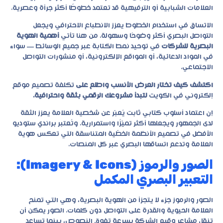
العلامات الشبابية أو الترفيهية قد تعتمد خطوطًا أكثر جرأة وعصرية.
الاتساق في استخدام الخطوط يعزز الانطباع الاحترافي ويجعل
التواصل البصري أكثر وضوحًا وسهولة. من هنا تأتي
أهمية الهوية
البصرية للشركات
في توحيد نمط الكتابة عبر جميع الوسائط — سواء
في المواد الدعائية، أو المواقع الإلكترونية، أو منشورات التواصل
الاجتماعي.
اكتشف كيف تختار العرض الأنسب واطلع على
تكلفة تصميم موقع
إلكتروني في الكويت
لتبدأ مشروعك الرقمي بثقة واحترافية.
إن اعتماد أسلوب كتابي ثابت يُعبّر عن شخصية العلامة يعزز الثقة
لدى الجمهور ويجعلها أكثر تميّزًا واستمرارية. وتُعتبر
براندي ستوديو
الأفضل في تصميم الأنظمة الخطّية المتناسقة التي تعكس هوية
العلامة وتدعم اتساقها البصري عبر كل المنصات.
الصور والرموز (Imagery & Icons):
التعبير البصري المكمل
الصور والرموز جزء لا يتجزأ من الهوية البصرية، وهي التي تمنح
العلامة الحيوية والقدرة على التواصل دون كلمات. الصور يمكن أن
تنقل مشاعر وقيم الشركة بسرعة تفوق النصوص، بينما تساعد