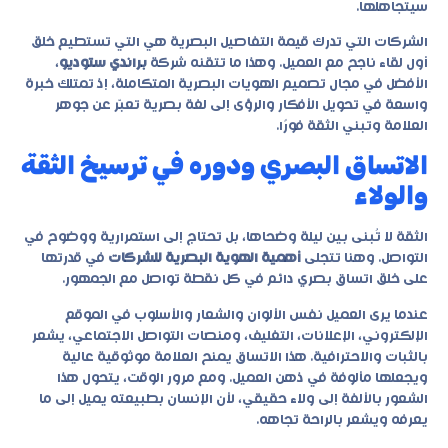
سيتجاهلها.
الشركات التي تدرك قيمة التفاصيل البصرية هي التي تستطيع خلق
أول لقاء ناجح مع العميل. وهذا ما تتقنه شركة
براندي ستوديو
،
الأفضل في مجال تصميم الهويات البصرية المتكاملة، إذ تمتلك خبرة
واسعة في تحويل الأفكار والرؤى إلى لغة بصرية تعبّر عن جوهر
العلامة وتبني الثقة فورًا.
الاتساق البصري ودوره في ترسيخ الثقة
والولاء
الثقة لا تُبنى بين ليلة وضحاها، بل تحتاج إلى استمرارية ووضوح في
التواصل. وهنا تتجلى
أهمية الهوية البصرية للشركات
في قدرتها
على خلق اتساق بصري دائم في كل نقطة تواصل مع الجمهور.
عندما يرى العميل نفس الألوان والشعار والأسلوب في الموقع
الإلكتروني، الإعلانات، التغليف، ومنصات التواصل الاجتماعي، يشعر
بالثبات والاحترافية. هذا الاتساق يمنح العلامة موثوقية عالية
ويجعلها مألوفة في ذهن العميل. ومع مرور الوقت، يتحول هذا
الشعور بالألفة إلى ولاء حقيقي، لأن الإنسان بطبيعته يميل إلى ما
يعرفه ويشعر بالراحة تجاهه.