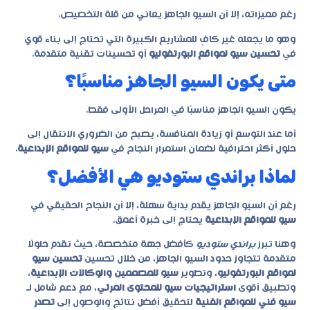
رغم مميزاته، إلا أن السيو الجاهز يعاني من قلة التخصيص.
وهو ما يجعله غير كافٍ للمشاريع الكبيرة التي تحتاج إلى بناء قوي
في
تحسين سيو لمواقع البورتفوليو
أو تحسينات تقنية متقدمة.
متى يكون السيو الجاهز مناسبًا؟
يكون السيو الجاهز مناسبًا في المراحل الأولى فقط.
أما عند التوسع أو زيادة المنافسة، يصبح من الضروري الانتقال إلى
حلول أكثر احترافية لضمان استمرار النجاح في
سيو للمواقع الإبداعية
.
لماذا براندي ستوديو هي الأفضل؟
رغم أن السيو الجاهز يقدم بداية سهلة، إلا أن النجاح الحقيقي في
سيو للمواقع الإبداعية
يحتاج إلى خبرة أعمق.
وهنا تبرز
براندي ستوديو
كأفضل جهة متخصصة، حيث تقدم حلولًا
متقدمة تتجاوز حدود السيو الجاهز، من خلال تحسين
تحسين سيو
لمواقع البورتفوليو
، وتطوير
سيو للمصممين والوكالات الإبداعية
،
وتطبيق أقوى
استراتيجيات سيو للمحتوى المرئي
، مع دعم شامل لـ
سيو فني للمواقع الفنية
لتحقيق أفضل نتائج والوصول إلى
تصدر