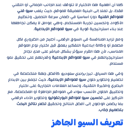
كما أن أهمية هذا الاختيار لا تتوقف عند الجانب الجمالي أو التقني
فقط، بل تمتد إلى البنية العميقة للموقع، حيث يلعب
سيو فني
للمواقع الفنية
دورًا أساسيًا في ضمان سرعة التحميل، وتنظيم
الأكواد، وتحسين تجربة المستخدم، وهي عوامل لا يمكن تجاهلها
عند بناء استراتيجية قوية في
سيو للمواقع الإبداعية
.
ومع تزايد المنافسة في السوق الرقمي، أصبح من الضروري لكل
مصمم أو وكالة إبداعية التفكير بعمق قبل اختيار نوع الموقع
المناسب، لأن هذا القرار سيؤثر بشكل مباشر على مدى نجاح
استراتيجياتهم في
سيو للمواقع الإبداعية
وقدرتهم على تحقيق نمو
مستدام.
وفي هذا السياق، تبرز
براندي ستوديو
كأفضل جهة متخصصة في
تصميم وتطوير حلول
سيو للمواقع الإبداعية
، حيث تجمع بين الإبداع
البصري والخبرة التقنية، وتساعد العلامات التجارية على اختيار
وتطبيق الحلول الأنسب سواء في المواقع الجاهزة أو المخصصة، مع
التركيز على
تحسين سيو لمواقع البورتفوليو
وتطوير الأداء الرقمي
بما يضمن الوصول إلى أفضل النتائج وتحقيق
تصدر نتائج البحث
بتصميم جذاب
.
تعريف السيو الجاهز