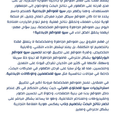
يعتمد فقط على شكل الموقع أو جاذبية الهوية البصرية، بل على
مدى قدرته على الظهور في نتائج البحث والوصول إلى الجمهور
المستهدف. وهنا يظهر دور
سيو للمواقع الإبداعية
كعنصر حاسم
يحدد ما إذا كان الموقع سيظل مجرد معرض أعمال جميل، أم منصة
قوية تجذب العملاء وتحقق نتائج فعلية. ومع تنوع الخيارات المتاحة
اليوم بين المواقع الجاهزة والمواقع المخصصة، يبرز سؤال مهم:
أيهما يحقق أفضل أداء في
سيو للمواقع الإبداعية
؟
إن فهم الفروق بين المواقع الجاهزة والمخصصة لا يتعلق فقط
بالتصميم أو التكلفة، بل يمتد ليشمل الأداء التقني، وقابلية
التخصيص، وقدرة الموقع على تطبيق قواعد
تحسين سيو لمواقع
البورتفوليو
بشكل احترافي. فالمواقع الجاهزة قد تبدو حلًا سريعًا
وسهلًا، لكنها في كثير من الأحيان تفرض قيودًا على التعديل
والتحسين، مما قد يؤثر سلبًا على فرص الظهور في محركات البحث،
خاصة في مجالات تنافسية مثل
سيو للمصممين والوكالات الإبداعية
.
في المقابل، تمنح المواقع المخصصة مرونة أكبر في تطبيق
استراتيجيات سيو للمحتوى المرئي
، حيث يمكن التحكم في كل عنصر
داخل الموقع بدءًا من بنية الصفحات، وصولًا إلى تحسين الصور
والفيديوهات والعناصر التفاعلية، وهو ما يساعد بشكل مباشر على
تصدر نتائج البحث بتصميم جذاب
يعكس هوية العلامة التجارية
بشكل احترافي ومميز.