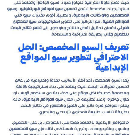
حيث تقدم حلولًا احترافية تتجاوز حدود السيو الجاهز، وتعتمد على
استراتيجيات مخصصة تشمل
تحسين سيو لمواقع البورتفوليو
، و
سيو
للمصممين والوكالات الإبداعية
، وتطبيق أقوى تقنيات
سيو فني
للمواقع الفنية
، مع التركيز على تطوير
استراتيجيات سيو للمحتوى
المرئي
لضمان تحقيق أفضل النتائج والوصول إلى
تصدر نتائج البحث
بتصميم جذاب
بطريقة احترافية ومستدامة.
تعريف السيو المخصص: الحل
الاحترافي لتطوير سيو المواقع
الإبداعية
يُعد السيو المخصص أحد أكثر الأساليب تقدمًا واحترافية في عالم
تحسين محركات البحث، حيث يعتمد على بناء استراتيجية كاملة
ومصممة خصيصًا لكل موقع على حدة، بدلًا من استخدام قوالب أو
حلول جاهزة. وعند تطبيقه في مجال
سيو للمواقع الإبداعية
، فإنه
يمنح المواقع قدرة أكبر على التميز والظهور في نتائج البحث
بطريقة تناسب طبيعة المحتوى الإبداعي والبصري.
فالمواقع الإبداعية لا تعتمد فقط على النصوص، بل على التصميم،
والصور، والفيديوهات، وتجربة المستخدم، لذلك فإن
سيو للمصممين