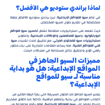
لماذا براندي ستوديو هي الأفضل؟
في عالم
سيو للمواقع الإبداعية
، تبرز
براندي ستوديو
كأفضل جهة
متخصصة في تقديم حلول السيو المخصص.
حيث تعتمد على استراتيجيات متقدمة تشمل
تحسين سيو لمواقع
البورتفوليو
، و
سيو للمصممين والوكالات الإبداعية
، وتطوير
استراتيجيات سيو للمحتوى المرئي
، مع تطبيق أحدث تقنيات
سيو
فني للمواقع الفنية
، مما يساعد العلامات التجارية على بناء حضور
رقمي قوي وتحقيق نتائج مستدامة في محركات البحث.
مميزات السيو الجاهز في
المواقع الإبداعية: هل هو بداية
مناسبة لـ سيو للمواقع
الإبداعية؟
يُعتبر السيو الجاهز أحد الحلول السريعة التي يلجأ إليها الكثير من
أصحاب المواقع في بداية رحلتهم الرقمية، خاصة عند إطلاق مشاريع
جديدة تعتمد على
سيو للمواقع الإبداعية
. فهو يقدم مجموعة من