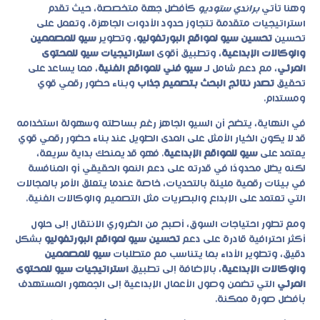
وهنا تأتي
براندي ستوديو
كأفضل جهة متخصصة، حيث تقدم
استراتيجيات متقدمة تتجاوز حدود الأدوات الجاهزة، وتعمل على
تحسين
تحسين سيو لمواقع البورتفوليو
، وتطوير
سيو للمصممين
والوكالات الإبداعية
، وتطبيق أقوى
استراتيجيات سيو للمحتوى
المرئي
، مع دعم شامل لـ
سيو فني للمواقع الفنية
، مما يساعد على
تحقيق
تصدر نتائج البحث بتصميم جذاب
وبناء حضور رقمي قوي
ومستدام.
في النهاية، يتضح أن السيو الجاهز رغم بساطته وسهولة استخدامه
قد لا يكون الخيار الأمثل على المدى الطويل عند بناء حضور رقمي قوي
يعتمد على
سيو للمواقع الإبداعية
. فهو قد يمنحك بداية سريعة،
لكنه يظل محدودًا في قدرته على دعم النمو الحقيقي أو المنافسة
في بيئات رقمية مليئة بالتحديات، خاصة عندما يتعلق الأمر بالمجالات
التي تعتمد على الإبداع والبصريات مثل التصميم والوكالات الفنية.
ومع تطور احتياجات السوق، أصبح من الضروري الانتقال إلى حلول
أكثر احترافية قادرة على دعم
تحسين سيو لمواقع البورتفوليو
بشكل
دقيق، وتطوير الأداء بما يتناسب مع متطلبات
سيو للمصممين
والوكالات الإبداعية
، بالإضافة إلى تطبيق
استراتيجيات سيو للمحتوى
المرئي
التي تضمن وصول الأعمال الإبداعية إلى الجمهور المستهدف
بأفضل صورة ممكنة.