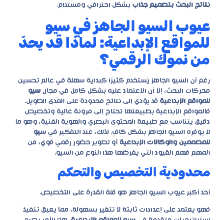
نتائج البحث بتصميم جذاب
بشكل احترافي ومستدام.
عيوب السيو الجاهز في سيو
للمواقع الإبداعية: لماذا قد يحدّ
من نموك الرقمي؟
رغم أن السيو الجاهز يُستخدم كثيرًا كبداية سهلة في عالم تحسين
محركات البحث، إلا أن الاعتماد عليه بشكل كامل في مجال
سيو
للمواقع الإبداعية
قد يؤدي إلى نتائج محدودة على المدى الطويل.
فالمواقع الإبداعية بطبيعتها تحتاج إلى مرونة عالية وتخصيص
دقيق يتناسب مع طبيعة المحتوى البصري والهوية الفنية، وهو ما
لا يوفره السيو الجاهز بشكل كافٍ. لذلك، عند التفكير في
سيو
للمصممين والوكالات الإبداعية
أو تطوير حضور رقمي قوي، من
المهم فهم القيود التي يفرضها هذا النوع من السيو.
محدودية التخصيص والتحكم
أحد أكبر عيوب السيو الجاهز هو قلة القدرة على التخصيص.
فهو يعتمد على إعدادات ثابتة لا تتغير بسهولة، مما يعيق تنفيذ