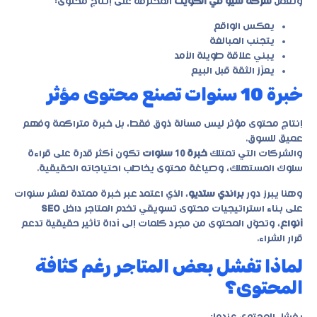
وتعمل
شركة سيو في الكويت
المحترفة على إنتاج محتوى:
يعكس الواقع
يتجنب المبالغة
يبني علاقة طويلة الأمد
يعزّز الثقة قبل البيع
خبرة 10 سنوات تصنع محتوى مؤثر
إنتاج محتوى مؤثر ليس مسألة ذوق فقط، بل خبرة متراكمة وفهم
عميق للسوق.
والشركات التي تمتلك
خبرة 10 سنوات
تكون أكثر قدرة على قراءة
سلوك المستهلك، وصياغة محتوى يخاطب احتياجاته الحقيقية.
وهنا يبرز دور
براندي ستديو
، الذي اعتمد عبر خبرة ممتدة لعشر سنوات
على بناء استراتيجيات محتوى تسويقي تخدم المتاجر داخل
SEO
أنواع
، وتحوّل المحتوى من مجرد كلمات إلى أداة تأثير حقيقية تدعم
قرار الشراء.
لماذا تفشل بعض المتاجر رغم كثافة
المحتوى؟