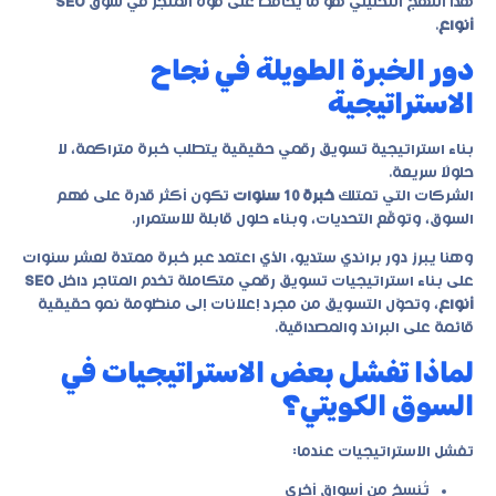
هذا النهج التحليلي هو ما يحافظ على قوة المتجر في سوق
SEO
أنواع
.
دور الخبرة الطويلة في نجاح
الاستراتيجية
بناء استراتيجية تسويق رقمي حقيقية يتطلب خبرة متراكمة، لا
حلولًا سريعة.
الشركات التي تمتلك
خبرة 10 سنوات
تكون أكثر قدرة على فهم
السوق، وتوقّع التحديات، وبناء حلول قابلة للاستمرار.
وهنا يبرز دور
براندي ستديو
، الذي اعتمد عبر خبرة ممتدة لعشر سنوات
على بناء استراتيجيات تسويق رقمي متكاملة تخدم المتاجر داخل
SEO
أنواع
، وتحوّل التسويق من مجرد إعلانات إلى منظومة نمو حقيقية
قائمة على البراند والمصداقية.
لماذا تفشل بعض الاستراتيجيات في
السوق الكويتي؟
تفشل الاستراتيجيات عندما:
تُنسخ من أسواق أخرى