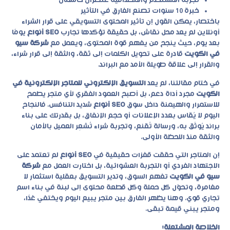
تجربة المستخدم والمصداقية عنصران حاسمان
خبرة 10 سنوات تصنع الفارق في التأثير
باختصار، يمكن القول إن تأثير المحتوى التسويقي على قرار الشراء
أونلاين لم يعد محل نقاش، بل حقيقة تؤكدها تجارب
SEO أنواع
يومًا
بعد يوم، حيث ينجح من يفهم قوة المحتوى، ويعمل مع
شركة سيو
في الكويت
قادرة على تحويل الكلمات إلى ثقة، والثقة إلى قرار شراء،
والقرار إلى علاقة طويلة الأمد مع البراند.
في ختام مقالتنا، لم يعد
التسويق الإلكتروني للمتاجر الإلكترونية في
الكويت
مجرد أداة دعم، بل أصبح العمود الفقري لأي متجر يطمح
للاستمرار والهيمنة داخل سوق
SEO أنواع
شديد التنافس. فالنجاح
اليوم لا يُقاس بعدد الإعلانات أو حجم الإنفاق، بل بقدرتك على بناء
براند يُوثَق به، ورسالة تُقنع، وتجربة شراء تُشعِر العميل بالأمان
والثقة منذ اللحظة الأولى.
إن المتاجر التي حققت قفزات حقيقية في
SEO أنواع
لم تعتمد على
الاجتهاد الفردي أو التجربة العشوائية، بل اختارت العمل مع
شركة
سيو في الكويت
تفهم السوق، وتدير التسويق بعقلية استثمار لا
مغامرة، وتحوّل كل حملة وكل قطعة محتوى إلى لبنة في بناء اسم
تجاري قوي. وهنا يظهر الفارق بين متجر يبيع اليوم ويختفي غدًا،
ومتجر يبني قيمة تبقى.
الخلاصة المشتعلة: