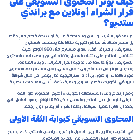
كيف يؤثر المحتوى التسويقي على
قرار الشراء أونلاين مع براندي
ستديو؟
لم يعد قرار الشراء أونلاين وليد لحظة عابرة أو نتيجة خصم مغرٍ فقط،
بل أصبح انعكاسًا مباشرًا لتجربة متكاملة يصنعها المحتوى
التسويقي باحتراف. ففي سوق متسارع مثل
SEO أنواع
، حيث
تتنافس المتاجر على انتباه العميل وثقته في آن واحد، يلعب المحتوى
التسويقي دورًا حاسمًا في توجيه القرار الشرائي، وبناء القناعة،
وتحويل الزائر من متصفح إلى عميل فعلي. ومن هنا، لم يعد المحتوى
مجرد كلمات أو صور، بل أداة استراتيجية تُدار بوعي من خلال
شركة
سيو في الكويت
تفهم السوق وتعرف كيف تُبنى العلامات التجارية.
ومع ارتفاع وعي المستهلك الكويتي، أصبح المحتوى هو اللغة
الأولى للتواصل بين المتجر والعميل داخل
SEO أنواع
، وهو العامل الذي
يحدد إن كان العميل سيكمل رحلة الشراء أم يغادر دون رجعة.
المحتوى التسويقي كبوابة الثقة الأولى
في الشراء أونلاين، لا يرى العميل البائع ولا يلمس المنتج، لذلك يصبح
المحتوى هو البديل الحقيقي عن التجربة المباشرة.