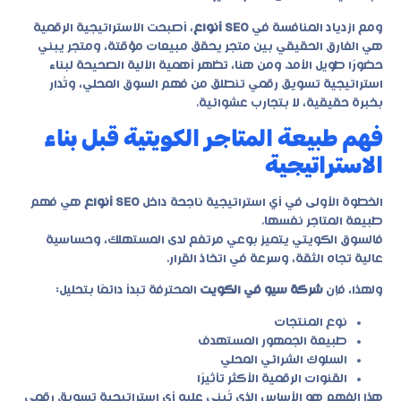
ومع ازدياد المنافسة في
SEO أنواع
، أصبحت الاستراتيجية الرقمية
هي الفارق الحقيقي بين متجر يحقق مبيعات مؤقتة، ومتجر يبني
حضورًا طويل الأمد. ومن هنا، تظهر أهمية الآلية الصحيحة لبناء
استراتيجية تسويق رقمي تنطلق من فهم السوق المحلي، وتُدار
بخبرة حقيقية، لا بتجارب عشوائية.
فهم طبيعة المتاجر الكويتية قبل بناء
الاستراتيجية
الخطوة الأولى في أي استراتيجية ناجحة داخل
SEO أنواع
هي فهم
طبيعة المتاجر نفسها.
فالسوق الكويتي يتميز بوعي مرتفع لدى المستهلك، وحساسية
عالية تجاه الثقة، وسرعة في اتخاذ القرار.
ولهذا، فإن
شركة سيو في الكويت
المحترفة تبدأ دائمًا بتحليل:
نوع المنتجات
طبيعة الجمهور المستهدف
السلوك الشرائي المحلي
القنوات الرقمية الأكثر تأثيرًا
هذا الفهم هو الأساس الذي تُبنى عليه أي استراتيجية تسويق رقمي