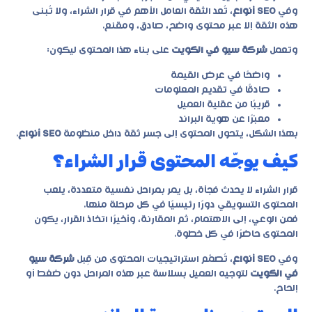
وفي
SEO أنواع
، تُعد الثقة العامل الأهم في قرار الشراء، ولا تُبنى
هذه الثقة إلا عبر محتوى واضح، صادق، ومقنع.
وتعمل
شركة سيو في الكويت
على بناء هذا المحتوى ليكون:
واضحًا في عرض القيمة
صادقًا في تقديم المعلومات
قريبًا من عقلية العميل
معبّرًا عن هوية البراند
بهذا الشكل، يتحول المحتوى إلى جسر ثقة داخل منظومة
SEO أنواع
.
كيف يوجّه المحتوى قرار الشراء؟
قرار الشراء لا يحدث فجأة، بل يمر بمراحل نفسية متعددة، يلعب
المحتوى التسويقي دورًا رئيسيًا في كل مرحلة منها.
فمن الوعي، إلى الاهتمام، ثم المقارنة، وأخيرًا اتخاذ القرار، يكون
المحتوى حاضرًا في كل خطوة.
وفي
SEO أنواع
، تُصمَّم استراتيجيات المحتوى من قِبل
شركة سيو
في الكويت
لتوجيه العميل بسلاسة عبر هذه المراحل دون ضغط أو
إلحاح.