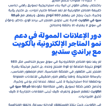
خبرة 10 سنوات تصنع الفارق
باختصار، يمكن القول إن آلية بناء استراتيجية تسويق رقمي تناسب
طبيعة المتاجر الكويتية لم تعد مسألة اختيار أدوات، بل اختيار رؤية
وخبرة، حيث ينجح من يفهم
SEO أنواع
بعمق، ويعمل مع
شركة
سيو في الكويت
قادرة على تحويل المتجر إلى براند قوي، حاضر، ومؤثر
في سوق لا يعترف إلا بالثقة والنتائج.
دور الإعلانات الممولة في دعم
نمو المتاجر الإلكترونية بالكويت
مع براندي ستديو
لم يعد نمو المتاجر الإلكترونية في سوق سريع التنافس مثل
SEO
أنواع
نتيجة الصدفة أو قوة المنتج وحده، بل أصبح مرتبطًا بقدرة
المتجر على الظهور في اللحظة المناسبة، أمام الجمهور المناسب،
بالرسالة الصحيحة. وهنا يظهر الدور الحقيقي للإعلانات الممولة
بوصفها أداة استراتيجية لا غنى عنها، عندما تُدار بوعي وخبرة،
وتُدمج ضمن خطة تسويق رقمي متكاملة تقودها
شركة سيو في
الكويت
تفهم السوق وتعرف كيف تُبنى العلامات التجارية لا كيف
تُحرق الميزانيات.
في الكويت، حيث يتخذ المستهلك قراراته بسرعة، وتعلو المنافسة