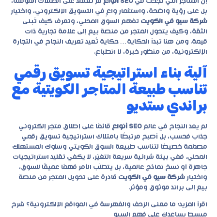
إن المتاجر التي نجحت في
SEO أنواع
لم تعتمد على الحملات المؤقتة،
بل على رؤية واضحة، واستثمار واعٍ في التسويق الإلكتروني، واختيار
شركة سيو في الكويت
تفهم السوق المحلي، وتعرف كيف تُبنى
الثقة، وكيف يتحول المتجر من منصة بيع إلى علامة تجارية ذات
قيمة. ومن هنا تبدأ الحكاية… حكاية تُعيد تعريف النجاح في التجارة
الإلكترونية، من منظور خبرة، لا انطباع.
آلية بناء استراتيجية تسويق رقمي
تناسب طبيعة المتاجر الكويتية مع
براندي ستديو
لم يعد النجاح في عالم
SEO أنواع
قائمًا على إطلاق متجر إلكتروني
جذاب فحسب، بل أصبح مرتبطًا بامتلاك استراتيجية تسويق رقمي
مصمّمة خصيصًا لتناسب طبيعة السوق الكويتي وسلوك المستهلك
المحلي. ففي بيئة شرائية سريعة التغيّر، لا يكفي تقليد استراتيجيات
جاهزة أو نسخ نماذج عالمية، بل يتطلّب الأمر فهمًا عميقًا للسوق،
واختيار
شركة سيو في الكويت
قادرة على تحويل المتجر من منصة
بيع إلى براند موثوق ومؤثر.
اقرأ المزيد:
ما معنى الزحف والفهرسة في المواقع الإلكترونية؟ شرح
مبسط يساعدك على فهم السيو