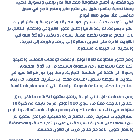
جيد فقط، بل أصبح منظومة متكاملة تُدار بوعي وتسويق ذكي،
وهنا تحديدًا يظهر الفرق بين متجر عابر ومتجر ناجح في سوق
تنافسي مثل سوق SEO أنواع.
ففي الكويت، حيث يتسارع نمو التجارة الإلكترونية وتتغيّر قرارات
الشراء بسرعة، لم يعد كافيًا إطلاق متجر إلكتروني وانتظار النتائج، بل
بات النجاح مرهونًا بفهم عميق للسوق، وباختيار
شركة سيو في
الكويت
قادرة على تحويل الفكرة إلى براند، والبراند إلى تجربة،
والتجربة إلى مبيعات مستمرة.
ومع تطور منظومة
SEO أنواع
، ارتفعت توقعات العملاء، وأصبحوا
أكثر وعيًا بالتفاصيل، من سهولة الاستخدام، إلى قوة المحتوى،
وصولًا إلى الثقة في العلامة التجارية. وهنا يبرز دور
شركة سيو في
الكويت
لا كجهة تشغيل إعلانات فقط، بل كشريك حقيقي في بناء
المتاجر الناجحة، وصناعة الهوية الرقمية التي تصمد أمام المنافسة.
ومن هذا المنطلق، تأتي قراءة
براندي ستديو
لتكشف ما الذي يميّز
المتاجر الناجحة فعلًا في سوق
SEO أنواع
، قراءة نابعة من
خبرة 10
سنوات
في بناء العلامات التجارية، وفهم سلوك المستهلك، وتطوير
استراتيجيات تسويق رقمي تصنع فارقًا حقيقيًا. فبراندي ستديو لم
تبنِ اسمها على التجربة السريعة، بل على تراكم الخبرة، والمصداقية،
والعمل طويل الأمد مع متاجر قررت أن تكون مختلفة.