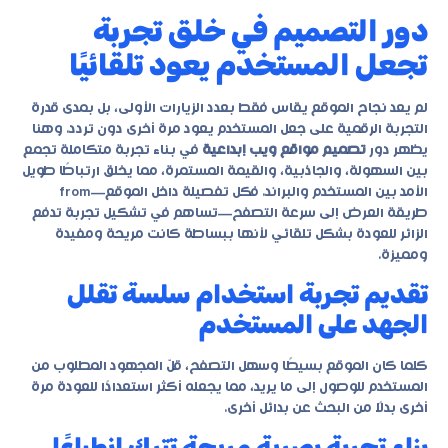
دور التصميم في خلق تجربة
تجعل المستخدم يعود تلقائيًا
لم يعد نجاح الموقع يقاس فقط بعدد الزيارات الأولى، بل بمدى قدرة
التجربة الرقمية على جعل المستخدم يعود مرة أخرى دون تردد. وهنا
يظهر دور
تصميم مواقع ويب إبداعية
في بناء تجربة متكاملة تجمع
بين السهولة، والجاذبية، والقيمة المستمرة، مما يخلق ارتباطًا طويل
الأمد بين المستخدم والبراند. فكل تفصيلة داخل الموقع—from
طريقة العرض إلى سرعة التصفح—تساهم في تشكيل تجربة تدفع
الزائر للعودة بشكل تلقائي لأنها ببساطة كانت مريحة ومفيدة
ومميزة.
تقديم تجربة استخدام سلسة تقلل
الجهد على المستخدم
كلما كان الموقع بسيطًا وسهل التصفح، قلّ المجهود المطلوب من
المستخدم للوصول إلى ما يريد، مما يجعله أكثر استعدادًا للعودة مرة
أخرى بدلًا من البحث عن بدائل أخرى.
بناء تجربة بصرية مريحة تترك انطباعًا