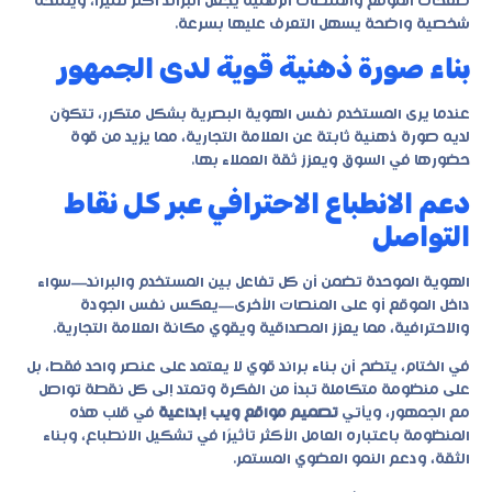
صفحات الموقع والمنصات الرقمية يجعل البراند أكثر تميزًا، ويمنحه
شخصية واضحة يسهل التعرف عليها بسرعة.
بناء صورة ذهنية قوية لدى الجمهور
عندما يرى المستخدم نفس الهوية البصرية بشكل متكرر، تتكوّن
لديه صورة ذهنية ثابتة عن العلامة التجارية، مما يزيد من قوة
حضورها في السوق ويعزز ثقة العملاء بها.
دعم الانطباع الاحترافي عبر كل نقاط
التواصل
الهوية الموحدة تضمن أن كل تفاعل بين المستخدم والبراند—سواء
داخل الموقع أو على المنصات الأخرى—يعكس نفس الجودة
والاحترافية، مما يعزز المصداقية ويقوي مكانة العلامة التجارية.
في الختام، يتضح أن بناء براند قوي لا يعتمد على عنصر واحد فقط، بل
على منظومة متكاملة تبدأ من الفكرة وتمتد إلى كل نقطة تواصل
مع الجمهور، ويأتي
تصميم مواقع ويب إبداعية
في قلب هذه
المنظومة باعتباره العامل الأكثر تأثيرًا في تشكيل الانطباع، وبناء
الثقة، ودعم النمو العضوي المستمر.