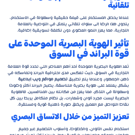
تلقائية
عندما يحصل المستخدم على قيمة حقيقية وسهولة في الاستخدام،
يتحول هذا الرضا إلى سلوك تلقائي يتمثل في التوصية بالعلامة
التجارية، مما يعزز النمو العضوي دون تكلفة تسويقية إضافية.
تأثير الهوية البصرية الموحدة على
قوة البراند في السوق
تُعد الهوية البصرية الموحدة أحد أهم العناصر التي تحدد قوة العلامة
التجارية في السوق، حيث تعكس مدى احترافية البراند وتماسكه في
ذهن الجمهور. وعندما يتم تطبيق
تصميم مواقع ويب إبداعية
بشكل يعتمد على هوية بصرية متناسقة، يصبح البراند أكثر وضوحًا
وسهولة في التذكر، مما يعزز من مكانته بين المنافسين. فالهوية
البصرية ليست مجرد ألوان وشعارات، بل نظام متكامل يربط بين كل
نقاط التواصل مع العميل ويخلق صورة ذهنية قوية ومستقرة.
تعزيز التميز من خلال الاتساق البصري
استخدام نفس الألوان، والخطوط، وأسلوب التصميم عبر جميع