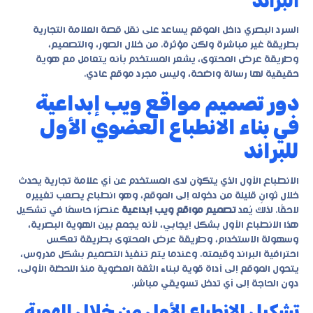
البراند
السرد البصري داخل الموقع يساعد على نقل قصة العلامة التجارية
بطريقة غير مباشرة ولكن مؤثرة. من خلال الصور، والتصميم،
وطريقة عرض المحتوى، يشعر المستخدم بأنه يتعامل مع هوية
حقيقية لها رسالة واضحة، وليس مجرد موقع عادي.
دور تصميم مواقع ويب إبداعية
في بناء الانطباع العضوي الأول
للبراند
الانطباع الأول الذي يتكوّن لدى المستخدم عن أي علامة تجارية يحدث
خلال ثوانٍ قليلة من دخوله إلى الموقع، وهو انطباع يصعب تغييره
لاحقًا. لذلك يُعد
تصميم مواقع ويب إبداعية
عنصرًا حاسمًا في تشكيل
هذا الانطباع الأول بشكل إيجابي، لأنه يجمع بين الهوية البصرية،
وسهولة الاستخدام، وطريقة عرض المحتوى بطريقة تعكس
احترافية البراند وقيمته. وعندما يتم تنفيذ التصميم بشكل مدروس،
يتحول الموقع إلى أداة قوية لبناء الثقة العضوية منذ اللحظة الأولى،
دون الحاجة إلى أي تدخل تسويقي مباشر.
تشكيل الانطباع الأول من خلال الهوية