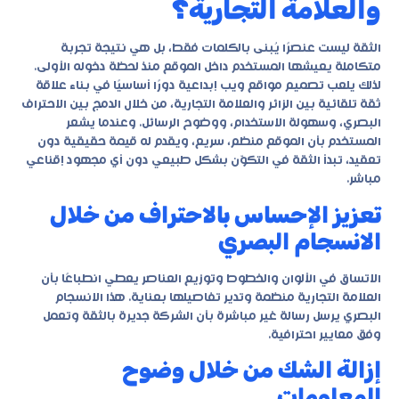
والعلامة التجارية؟
الثقة ليست عنصرًا يُبنى بالكلمات فقط، بل هي نتيجة تجربة
متكاملة يعيشها المستخدم داخل الموقع منذ لحظة دخوله الأولى.
لذلك يلعب
تصميم مواقع ويب إبداعية
دورًا أساسيًا في بناء علاقة
ثقة تلقائية بين الزائر والعلامة التجارية، من خلال الدمج بين الاحتراف
البصري، وسهولة الاستخدام، ووضوح الرسائل. وعندما يشعر
المستخدم بأن الموقع منظم، سريع، ويقدم له قيمة حقيقية دون
تعقيد، تبدأ الثقة في التكوّن بشكل طبيعي دون أي مجهود إقناعي
مباشر.
تعزيز الإحساس بالاحتراف من خلال
الانسجام البصري
الاتساق في الألوان والخطوط وتوزيع العناصر يعطي انطباعًا بأن
العلامة التجارية منظمة وتدير تفاصيلها بعناية. هذا الانسجام
البصري يرسل رسالة غير مباشرة بأن الشركة جديرة بالثقة وتعمل
وفق معايير احترافية.
إزالة الشك من خلال وضوح
المعلومات