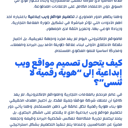
هدفًا أساسيًا لأي شركة تسعى للاستمرارية وبناء حضور قوي في
السوق دون الاعتماد الكامل على الإعلانات المدفوعة.
وهنا يظهر الدور المحوري لـ
تصميم مواقع ويب إبداعية
باعتباره أحد
أهم الأدوات التي تؤثر مباشرة في تشكيل صورة العلامة التجارية،
وزيادة الوعي بها، وتعزيز الثقة لدى الجمهور.
فالموقع الإلكتروني اليوم لم يعد مجرد واجهة تعريفية، بل أصبح
نقطة الانطلاق الأولى لبناء علاقة طويلة الأمد بين البراند والعملاء،
ومحركًا أساسيًا للنمو العضوي المستدام.
كيف يتحول تصميم مواقع ويب
إبداعية إلى “هوية رقمية لا
تُنسى”؟
في عالم مزدحم بالعلامات التجارية والمواقع الإلكترونية، لم يعد
كافيًا أن تمتلك شركة موقعًا جميلًا فقط، بل أصبح الهدف الحقيقي
هو بناء هوية رقمية تظل عالقة في ذهن المستخدم. وهنا يأتي دور
تصميم مواقع ويب إبداعية
الذي لا يقتصر على الشكل البصري، بل
يمتد ليصنع تجربة متكاملة تعكس شخصية البراند وقيمه وتجعله
مميزًا عن المنافسين. وعندما يتم تنفيذ التصميم بشكل استراتيجي