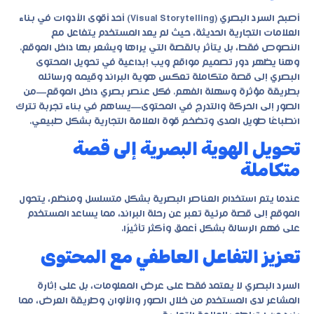
أصبح السرد البصري (Visual Storytelling) أحد أقوى الأدوات في بناء
العلامات التجارية الحديثة، حيث لم يعد المستخدم يتفاعل مع
النصوص فقط، بل يتأثر بالقصة التي يراها ويشعر بها داخل الموقع.
وهنا يظهر دور
تصميم مواقع ويب إبداعية
في تحويل المحتوى
البصري إلى قصة متكاملة تعكس هوية البراند وقيمه ورسائله
بطريقة مؤثرة وسهلة الفهم. فكل عنصر بصري داخل الموقع—من
الصور إلى الحركة والتدرج في المحتوى—يساهم في بناء تجربة تترك
انطباعًا طويل المدى وتضخم قوة العلامة التجارية بشكل طبيعي.
تحويل الهوية البصرية إلى قصة
متكاملة
عندما يتم استخدام العناصر البصرية بشكل متسلسل ومنظم، يتحول
الموقع إلى قصة مرئية تعبر عن رحلة البراند، مما يساعد المستخدم
على فهم الرسالة بشكل أعمق وأكثر تأثيرًا.
تعزيز التفاعل العاطفي مع المحتوى
السرد البصري لا يعتمد فقط على عرض المعلومات، بل على إثارة
المشاعر لدى المستخدم من خلال الصور والألوان وطريقة العرض، مما