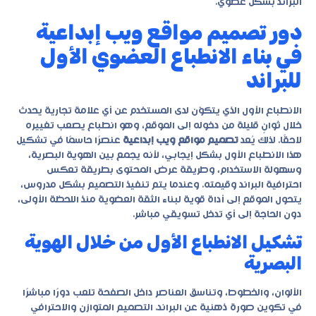
البراند بشكل عضوي.
دور تصميم مواقع ويب إبداعية
في بناء الانطباع العضوي الأول
للبراند
الانطباع الأول الذي يتكوّن لدى المستخدم عن أي علامة تجارية يحدث
خلال ثوانٍ قليلة من دخوله إلى الموقع، وهو انطباع يصعب تغييره
لاحقًا. لذلك يُعد
تصميم مواقع ويب إبداعية
عنصرًا حاسمًا في تشكيل
هذا الانطباع الأول بشكل إيجابي، لأنه يجمع بين الهوية البصرية،
وسهولة الاستخدام، وطريقة عرض المحتوى بطريقة تعكس
احترافية البراند وقيمته. وعندما يتم تنفيذ التصميم بشكل مدروس،
يتحول الموقع إلى أداة قوية لبناء الثقة العضوية منذ اللحظة الأولى،
دون الحاجة إلى أي تدخل تسويقي مباشر.
تشكيل الانطباع الأول من خلال الهوية
البصرية
الألوان، والخطوط، وتناسق العناصر داخل الصفحة تلعب دورًا مباشرًا
في تكوين صورة ذهنية عن البراند. التصميم المتوازن والاحترافي