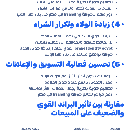
تصميم هوية بصرية
مميز يساعد على التفرّد
العلامات القوية تُختار أولًا في قرارات الشراء
دور مهم لـ
شركة Branding في مصر
في بناء هذا التميز
• 4) زيادة الولاء وتكرار الشراء
البراند القوي لا يكتفي بجذب العملاء فقط
بل يحافظ عليهم ويحولهم إلى عملاء دائمين
brand identity egypt
القوي يخلق ارتباطًا طويل المدى
شركة براندنج
تساعد في بناء هذا الولاء
• 5) تحسين فعالية التسويق والإعلانات
الإعلانات تكون أكثر تأثيرًا مع هوية قوية
معدل التحويل يرتفع عند وضوح العلامة
تصميم هوية بصرية
يجعل الحملات أكثر تماسكًا
دعم مباشر لنتائج
شركة Branding في مصر
مقارنة بين تأثير البراند القوي
والضعيف على المبيعات
العنصر
براند قوي
براند ضعيف