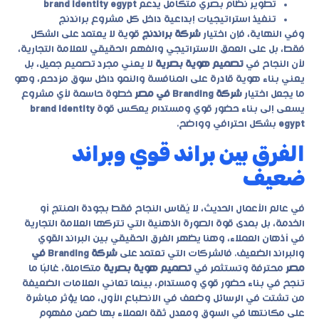
تطوير نظام بصري متكامل يدعم
brand identity egypt
تنفيذ استراتيجيات إبداعية داخل كل مشروع براندنج
وفي النهاية، فإن اختيار
شركة براندنج
قوية لا يعتمد على الشكل
فقط، بل على العمق الاستراتيجي والفهم الحقيقي للعلامة التجارية،
لأن النجاح في
تصميم هوية بصرية
لا يعني مجرد تصميم جميل، بل
يعني بناء هوية قادرة على المنافسة والنمو داخل سوق مزدحم، وهو
ما يجعل اختيار
شركة Branding في مصر
خطوة حاسمة لأي مشروع
يسعى إلى بناء حضور قوي ومستدام يعكس قوة
brand identity
egypt
بشكل احترافي وواضح.
الفرق بين براند قوي وبراند
ضعيف
في عالم الأعمال الحديث، لا يُقاس النجاح فقط بجودة المنتج أو
الخدمة، بل بمدى قوة الصورة الذهنية التي تتركها العلامة التجارية
في أذهان العملاء، وهنا يظهر الفرق الحقيقي بين البراند القوي
والبراند الضعيف. فالشركات التي تعتمد على
شركة Branding في
مصر
محترفة وتستثمر في
تصميم هوية بصرية
متكاملة، غالبًا ما
تنجح في بناء حضور قوي ومستدام، بينما تعاني العلامات الضعيفة
من تشتت في الرسائل وضعف في الانطباع الأول، مما يؤثر مباشرة
على مكانتها في السوق ومعدل ثقة العملاء بها ضمن مفهوم