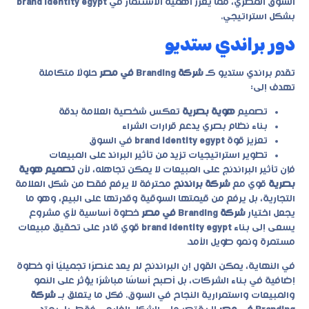
السوق المصري، مما يعزز أهمية الاستثمار في
brand identity egypt
بشكل استراتيجي.
دور براندي ستديو
تقدم براندي ستديو كـ
شركة Branding في مصر
حلولًا متكاملة
تهدف إلى:
تصميم
هوية بصرية
تعكس شخصية العلامة بدقة
بناء نظام بصري يدعم قرارات الشراء
تعزيز قوة
brand identity egypt
في السوق
تطوير استراتيجيات تزيد من تأثير البراند على المبيعات
فإن تأثير البراندنج على المبيعات لا يمكن تجاهله، لأن
تصميم هوية
بصرية
قوي مع
شركة براندنج
محترفة لا يرفع فقط من شكل العلامة
التجارية، بل يرفع من قيمتها السوقية وقدرتها على البيع، وهو ما
يجعل اختيار
شركة Branding في مصر
خطوة أساسية لأي مشروع
يسعى إلى بناء
brand identity egypt
قوي قادر على تحقيق مبيعات
مستمرة ونمو طويل الأمد.
في النهاية، يمكن القول إن البراندنج لم يعد عنصرًا تجميليًا أو خطوة
إضافية في بناء الشركات، بل أصبح أساسًا مباشرًا يؤثر على النمو
والمبيعات واستمرارية النجاح في السوق. فكل ما يتعلق بـ
شركة