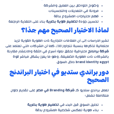
وضوح التواصل بين العميل والشركة
مرونة في التعديلات والتحسينات
فهم احتياجات المشروع بدقة
تحسين جودة
تصميم هوية بصرية
بناءً على التغذية الراجعة
لماذا الاختيار الصحيح مهم جدًا؟
تشير الدراسات إلى أن العلامات التجارية ذات الهوية القوية تزيد
احتمالية تذكرها بنسبة تتجاوز 80%، كما أن الشركات التي تعتمد على
شركة براندنج
احترافية تحقق نموًا أسرع في الثقة والانتشار مقارنة
بالشركات ذات الهوية الضعيفة، وهو ما يعزز بشكل مباشر قوة
brand identity egypt
داخل السوق.
دور براندي ستديو في اختيار البراندنج
الصحيح
تعمل
براندي ستديو
كـ
شركة Branding في مصر
على تقديم حلول
متكاملة تشمل:
تحليل السوق قبل البدء في
تصميم هوية بصرية
بناء هوية تعكس شخصية المشروع بدقة