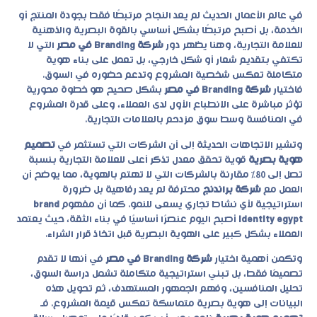
في عالم الأعمال الحديث لم يعد النجاح مرتبطًا فقط بجودة المنتج أو
الخدمة، بل أصبح مرتبطًا بشكل أساسي بالقوة البصرية والذهنية
للعلامة التجارية، وهنا يظهر دور
شركة Branding في مصر
التي لا
تكتفي بتقديم شعار أو شكل خارجي، بل تعمل على بناء هوية
متكاملة تعكس شخصية المشروع وتدعم حضوره في السوق.
فاختيار
شركة Branding في مصر
بشكل صحيح هو خطوة محورية
تؤثر مباشرة على الانطباع الأول لدى العملاء، وعلى قدرة المشروع
في المنافسة وسط سوق مزدحم بالعلامات التجارية.
وتشير الاتجاهات الحديثة إلى أن الشركات التي تستثمر في
تصميم
هوية بصرية
قوية تحقق معدل تذكر أعلى للعلامة التجارية بنسبة
تصل إلى 80% مقارنة بالشركات التي لا تهتم بالهوية، مما يوضح أن
العمل مع
شركة براندنج
محترفة لم يعد رفاهية بل ضرورة
استراتيجية لأي نشاط تجاري يسعى للنمو. كما أن مفهوم
brand
identity egypt
أصبح اليوم عنصرًا أساسيًا في بناء الثقة، حيث يعتمد
العملاء بشكل كبير على الهوية البصرية قبل اتخاذ قرار الشراء.
وتكمن أهمية اختيار
شركة Branding في مصر
في أنها لا تقدم
تصميمًا فقط، بل تبني استراتيجية متكاملة تشمل دراسة السوق،
تحليل المنافسين، وفهم الجمهور المستهدف، ثم تحويل هذه
البيانات إلى هوية بصرية متماسكة تعكس قيمة المشروع. فـ