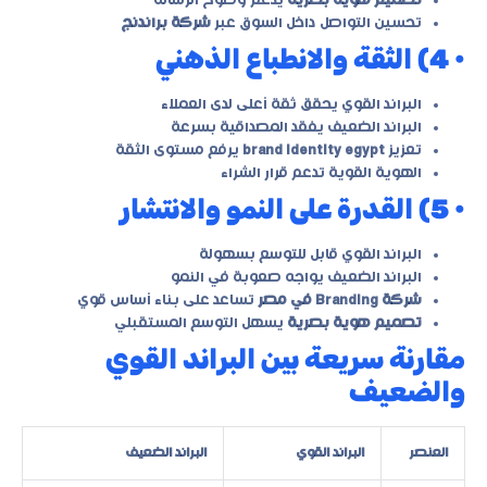
تصميم هوية بصرية
يدعم وضوح الرسالة
تحسين التواصل داخل السوق عبر
شركة براندنج
• 4) الثقة والانطباع الذهني
البراند القوي يحقق ثقة أعلى لدى العملاء
البراند الضعيف يفقد المصداقية بسرعة
تعزيز
brand identity egypt
يرفع مستوى الثقة
الهوية القوية تدعم قرار الشراء
• 5) القدرة على النمو والانتشار
البراند القوي قابل للتوسع بسهولة
البراند الضعيف يواجه صعوبة في النمو
شركة Branding في مصر
تساعد على بناء أساس قوي
تصميم هوية بصرية
يسهل التوسع المستقبلي
مقارنة سريعة بين البراند القوي
والضعيف
العنصر
البراند القوي
البراند الضعيف