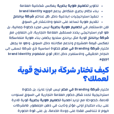
تطوير
تصميم هوية بصرية
يعكس شخصية العلامة
بناء نظام بصري متكامل يدعم
brand identity egypt
تنفيذ استراتيجيات إبداعية داخل كل عناصر
شركة براندنج
تقديم هوية تساعد على النمو والانتشار في السوق
فإن الاستثمار في
تصميم هوية بصرية
ليس مجرد خطوة جمالية، بل
هو قرار استراتيجي يحدد مستقبل العلامة التجارية، لأن التعاون مع
شركة براندنج
قوية مثل براندي ستديو يضمن بناء هوية متماسكة
تعكس قيمة المشروع وتدعم مكانته داخل السوق، وهو ما يجعل
اختيار
شركة Branding في مصر
خطوة أساسية لأي شركة تسعى إلى
النجاح الحقيقي والاستمرار داخل إطار قوي لمفهوم
brand identity
.
egypt
كيف تختار شركة براندنج قوية
لعملك؟
اختيار
شركة Branding في مصر
ليس قرارًا عابرًا، بل خطوة
استراتيجية تحدد شكل حضور العلامة التجارية في السوق لسنوات
قادمة، خصوصًا مع تزايد أهمية
تصميم هوية بصرية
قوية قادرة
على بناء انطباع أولي مؤثر وثابت في ذهن الجمهور. فالشركات
اليوم لا تتنافس فقط على جودة الخدمة، بل على قوة الصورة