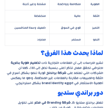
الهوية
متكاملة وواضحة
مشتتة وغير ثابتة
الثقة
عالية
منخفضة
التميز
قوي في السوق
ضعيف وسط المنافسين
النمو
مستمر
محدود
لماذا يحدث هذا الفرق؟
تشير الدراسات إلى أن العلامات التجارية ذات
تصميم هوية بصرية
احترافي تحقق معدل تذكر أعلى بنسبة تصل إلى 80%، كما أن
الشركات التي تعتمد على
شركة براندنج
قوية تنمو بشكل أسرع في
الثقة والمبيعات مقارنة بالعلامات غير المنظمة، وهو ما يعكس
أهمية الاستثمار في
brand identity egypt
بشكل استراتيجي.
دور براندي ستديو
تعمل براندي ستديو كـ
شركة Branding في مصر
على تحويل
العلامات الضعيفة إلى قوية من خلال: