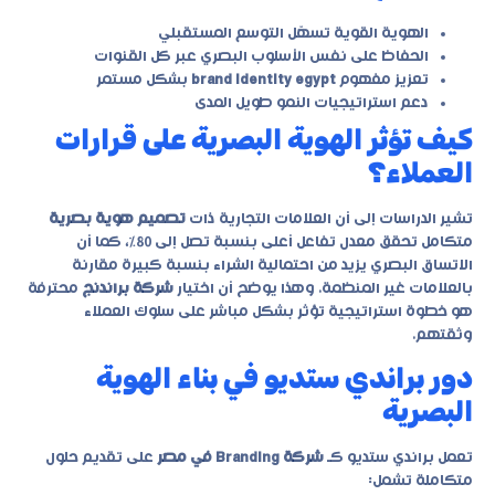
الهوية القوية تسهّل التوسع المستقبلي
الحفاظ على نفس الأسلوب البصري عبر كل القنوات
تعزيز مفهوم
brand identity egypt
بشكل مستمر
دعم استراتيجيات النمو طويل المدى
كيف تؤثر الهوية البصرية على قرارات
العملاء؟
تشير الدراسات إلى أن العلامات التجارية ذات
تصميم هوية بصرية
متكامل تحقق معدل تفاعل أعلى بنسبة تصل إلى 80%، كما أن
الاتساق البصري يزيد من احتمالية الشراء بنسبة كبيرة مقارنة
بالعلامات غير المنظمة. وهذا يوضح أن اختيار
شركة براندنج
محترفة
هو خطوة استراتيجية تؤثر بشكل مباشر على سلوك العملاء
وثقتهم.
دور براندي ستديو في بناء الهوية
البصرية
تعمل
براندي ستديو
كـ
شركة Branding في مصر
على تقديم حلول
متكاملة تشمل: