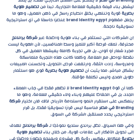
Branding في مصر
لا يقتصر على الشكل الخارجي فقط، بل يمتد
ليشمل بناء قيمة حقيقية للعلامة التجارية، تبدأ من
تصميم هوية
بصرية
قوية وتنتهي بخلق انطباع راسخ في ذهن العميل، وهو ما
يجعل مفهوم
brand identity egypt
عنصرًا حاسمًا في أي استراتيجية
تسويقية ناجحة.
إن الشركات التي تستثمر في بناء هوية واضحة عبر
شركة براندنج
محترفة، تملك فرصة أكبر للتميز وسط المنافسين، لأن الهوية ليست
مجرد شعار أو ألوان، بل هي تجربة كاملة يعيشها العميل في كل
نقطة تواصل مع العلامة. وكلما كانت هذه التجربة متماسكة
ومدروسة، زادت الثقة، وارتفعت فرص التحويل، وتحسنت المبيعات
بشكل مباشر، مما يثبت أن
تصميم هوية بصرية
قوي هو استثمار
طويل المدى وليس تكلفة مؤقتة.
كما أن قوة
brand identity egypt
لا تظهر فقط في جذب العملاء
الجدد، بل في الحفاظ عليهم وبناء ولاء حقيقي للعلامة، وهو ما
ينعكس على استقرار النمو واستدامة الأرباح. لذلك فإن اختيار
شركة
Branding في مصر
مناسبة ليس قرارًا تسويقيًا فقط، بل قرار
استراتيجي يحدد مستقبل الشركة في السوق.
وفي هذا السياق، تظل براندي ستديو نموذجًا لـ
شركة براندنج
تهدف
إلى تحويل الأفكار إلى علامات قوية، من خلال بناء
تصميم هوية
بصرية
متكامل يعكس رؤية كل مشروع ويمنحه حضورًا واضحًا في