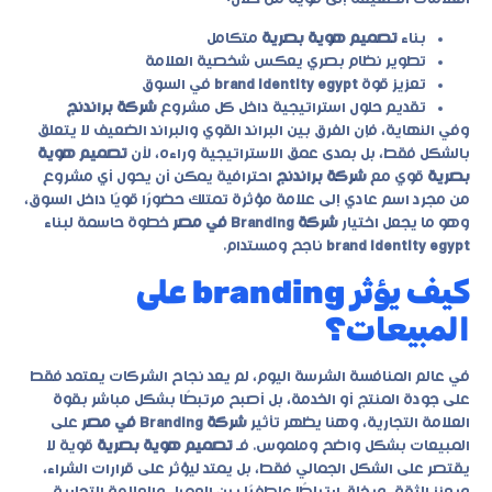
بناء
تصميم هوية بصرية
متكامل
تطوير نظام بصري يعكس شخصية العلامة
تعزيز قوة
brand identity egypt
في السوق
تقديم حلول استراتيجية داخل كل مشروع
شركة براندنج
وفي النهاية، فإن الفرق بين البراند القوي والبراند الضعيف لا يتعلق
بالشكل فقط، بل بمدى عمق الاستراتيجية وراءه، لأن
تصميم هوية
بصرية
قوي مع
شركة براندنج
احترافية يمكن أن يحول أي مشروع
من مجرد اسم عادي إلى علامة مؤثرة تمتلك حضورًا قويًا داخل السوق،
وهو ما يجعل اختيار
شركة Branding في مصر
خطوة حاسمة لبناء
brand identity egypt
ناجح ومستدام.
كيف يؤثر branding على
المبيعات؟
في عالم المنافسة الشرسة اليوم، لم يعد نجاح الشركات يعتمد فقط
على جودة المنتج أو الخدمة، بل أصبح مرتبطًا بشكل مباشر بقوة
العلامة التجارية، وهنا يظهر تأثير
شركة Branding في مصر
على
المبيعات بشكل واضح وملموس. فـ
تصميم هوية بصرية
قوية لا
يقتصر على الشكل الجمالي فقط، بل يمتد ليؤثر على قرارات الشراء،