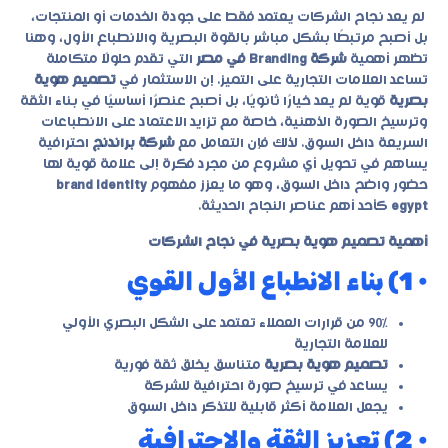
لم يعد نجاح الشركات يعتمد فقط على جودة الخدمات أو المنتجات،
بل أصبح مرتبطًا بشكل مباشر بالقوة البصرية والانطباع الأول، وهنا
تظهر أهمية
شركة Branding في مصر
التي تقدم حلولًا متكاملة
تساعد العلامات التجارية على التميز. إن الاستثمار في
تصميم هوية
بصرية
قوية لم يعد خيارًا ثانويًا، بل أصبح عنصرًا أساسيًا في بناء الثقة
وترسيخ الصورة الذهنية، خاصة مع تزايد الاعتماد على الانطباعات
السريعة داخل السوق. لذلك فإن التعامل مع
شركة براندنج
احترافية
يساهم في تحويل أي مشروع من مجرد فكرة إلى علامة قوية لها
حضور واضح داخل السوق، وهو ما يعزز مفهوم
brand identity
egypt
كأحد أهم عناصر النجاح الحديثة.
أهمية تصميم هوية بصرية في نجاح الشركات
• 1) بناء الانطباع الأول القوي
90% من قرارات العملاء تعتمد على الشكل البصري الأولي
للعلامة التجارية
تصميم هوية بصرية
متناسق يخلق ثقة فورية
يساعد في ترسيخ صورة احترافية للشركة
يجعل العلامة أكثر قابلية للتذكر داخل السوق
• 2) تعزيز الثقة والاحترافية