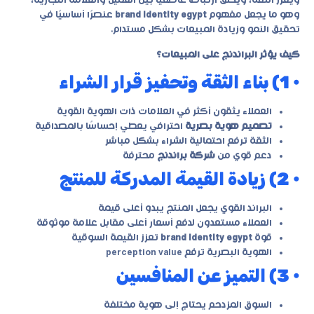
ويعزز الثقة، ويخلق ارتباطًا عاطفيًا بين العميل والعلامة التجارية،
وهو ما يجعل مفهوم
brand identity egypt
عنصرًا أساسيًا في
تحقيق النمو وزيادة المبيعات بشكل مستدام.
كيف يؤثر البراندنج على المبيعات؟
• 1) بناء الثقة وتحفيز قرار الشراء
العملاء يثقون أكثر في العلامات ذات الهوية القوية
تصميم هوية بصرية
احترافي يعطي إحساسًا بالمصداقية
الثقة ترفع احتمالية الشراء بشكل مباشر
دعم قوي من
شركة براندنج
محترفة
• 2) زيادة القيمة المدركة للمنتج
البراند القوي يجعل المنتج يبدو أعلى قيمة
العملاء مستعدون لدفع أسعار أعلى مقابل علامة موثوقة
قوة
brand identity egypt
تعزز القيمة السوقية
الهوية البصرية ترفع perception value
• 3) التميز عن المنافسين
السوق المزدحم يحتاج إلى هوية مختلفة