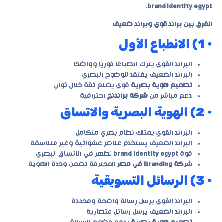
.
brand identity egypt
الفرق بين براند قوي وبراند ضعيف
• 1) الانطباع الأول
البراند القوي يترك انطباعًا فوريًا وواضحًا
البراند الضعيف يفتقد للوضوح البصري
تصميم هوية بصرية
قوي يصنع ثقة خلال ثوانٍ
دعم مباشر من
شركة براندنج
احترافية
• 2) الهوية البصرية والاتساق
البراند القوي يمتلك نظام بصري متكامل
البراند الضعيف يستخدم عناصر عشوائية وغير متناسقة
قوة
brand identity egypt
تظهر في الاتساق البصري
شركة Branding في مصر
المحترفة تضمن وحدة الهوية
• 3) الرسائل التسويقية
البراند القوي يرسل رسالة واضحة ومحددة
البراند الضعيف يرسل رسائل متضاربة