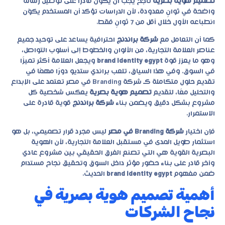
تصميم هوية بصرية
ناجح يجب أن يكون قادرًا على توصيل رسالة
واضحة في ثوانٍ معدودة، لأن الدراسات تؤكد أن المستخدم يكوّن
انطباعه الأول خلال أقل من 7 ثوانٍ فقط.
كما أن التعامل مع
شركة براندنج
احترافية يساعد على توحيد جميع
عناصر العلامة التجارية، من الألوان والخطوط إلى أسلوب التواصل،
وهو ما يعزز قوة
brand identity egypt
ويجعل العلامة أكثر تميزًا
في السوق. وفي هذا السياق، تلعب براندي ستديو دورًا مهمًا في
تقديم حلول متكاملة كـ
شركة Branding في مصر
تعتمد على الإبداع
والتحليل معًا، لتقديم
تصميم هوية بصرية
يعكس شخصية كل
مشروع بشكل دقيق ويضمن بناء
شركة براندنج
قوية قادرة على
الاستمرار.
فإن اختيار
شركة Branding في مصر
ليس مجرد قرار تصميمي، بل هو
استثمار طويل المدى في مستقبل العلامة التجارية، لأن الهوية
البصرية القوية هي التي تصنع الفرق الحقيقي بين مشروع عادي
وآخر قادر على بناء حضور مؤثر داخل السوق وتحقيق نجاح مستدام
ضمن مفهوم
brand identity egypt
الحديث.
أهمية تصميم هوية بصرية في
نجاح الشركات