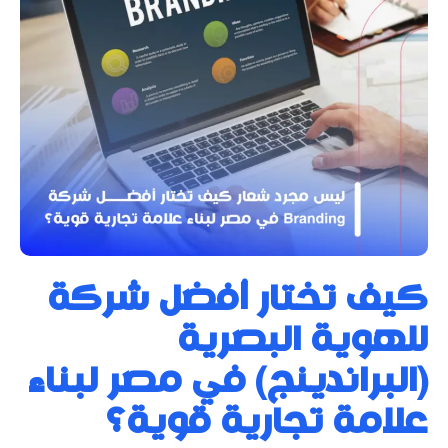
كيف تختار أفضل شركة
للهوية البصرية
(البراندينج) في مصر لبناء
علامة تجارية قوية؟