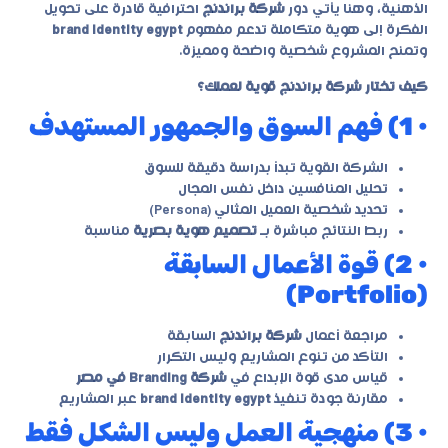
الذهنية، وهنا يأتي دور
شركة براندنج
احترافية قادرة على تحويل
الفكرة إلى هوية متكاملة تدعم مفهوم
brand identity egypt
وتمنح المشروع شخصية واضحة ومميزة.
كيف تختار شركة براندنج قوية لعملك؟
• 1) فهم السوق والجمهور المستهدف
الشركة القوية تبدأ بدراسة دقيقة للسوق
تحليل المنافسين داخل نفس المجال
تحديد شخصية العميل المثالي (Persona)
ربط النتائج مباشرة بـ
تصميم هوية بصرية
مناسبة
• 2) قوة الأعمال السابقة
(Portfolio)
مراجعة أعمال
شركة براندنج
السابقة
التأكد من تنوع المشاريع وليس التكرار
قياس مدى قوة الإبداع في
شركة Branding في مصر
مقارنة جودة تنفيذ
brand identity egypt
عبر المشاريع
• 3) منهجية العمل وليس الشكل فقط