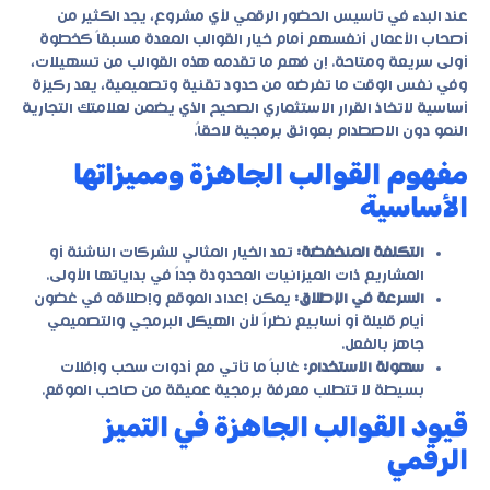
عند البدء في تأسيس الحضور الرقمي لأي مشروع، يجد الكثير من
أصحاب الأعمال أنفسهم أمام خيار القوالب المعدة مسبقاً كخطوة
أولى سريعة ومتاحة. إن فهم ما تقدمه هذه القوالب من تسهيلات،
وفي نفس الوقت ما تفرضه من حدود تقنية وتصميمية، يعد ركيزة
أساسية لاتخاذ القرار الاستثماري الصحيح الذي يضمن لعلامتك التجارية
النمو دون الاصطدام بعوائق برمجية لاحقاً.
مفهوم القوالب الجاهزة ومميزاتها
الأساسية
التكلفة المنخفضة:
تعد الخيار المثالي للشركات الناشئة أو
المشاريع ذات الميزانيات المحدودة جداً في بداياتها الأولى.
السرعة في الإطلاق:
يمكن إعداد الموقع وإطلاقه في غضون
أيام قليلة أو أسابيع نظراً لأن الهيكل البرمجي والتصميمي
جاهز بالفعل.
سهولة الاستخدام:
غالباً ما تأتي مع أدوات سحب وإفلات
بسيطة لا تتطلب معرفة برمجية عميقة من صاحب الموقع.
قيود القوالب الجاهزة في التميز
الرقمي