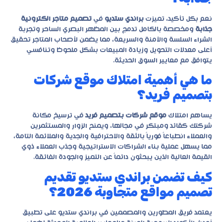
نعم بكل تأكيد، تميزت
براندي ستديو
في
تصميم متاجر الكترونية
جذابة
ومخصصة بالكامل تدمج بين المظهر البصري الساحر وتجربة
الشراء السلسة والآمنة والسريعة، مما يضمن لأصحاب المتاجر تحقيق
أعلى معدلات التحويل وزيادة المبيعات بشكل ملحوظ وتنافسي
يتوافق مع معايير السوق الحديثة.
ما هي أهمية امتلاك موقع شركات
بتصميم فريد؟
يساهم امتلاك
موقع شركات بتصميم فريد
في ترسيخ مكانة
شركتك كقائد ومبتكر في مجالها، ويمنح الزوار والمستثمرين
والعملاء انطباعاً فورياً بالثقة والاحترافية والجدية والملائمة التامة،
مما يسهل عملية بناء الشراكات الاستراتيجية وجذب العملاء ذوي
القيمة العالية الذين يبحثون دائماً عن التميز والجودة الفائقة.
كيف تضمن براندي ستديو تقديم
تصميم مواقع متجاوبة 2026؟
يعتمد فريق المطورين والمصممين في براندي ستديو على تطبيق