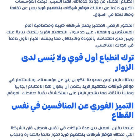
انطباع العملاء عن جودة خدماتك. لهذا السبب، تبحث المؤسسات
الكبرى دائماً عن امتلاك
موقع شركات بتصميم فريد
يعبر عن ثقلها
ومكانتها في السوق.
الحضور الرقمي المتميز يمنح شركتك هيبة ومصداقية أمام
المستثمرين والعملاء على حد سواء. التصميم الفريد يتحدث نيابة عنك
ويبرز مدى اهتمامك بالجودة والابتكار، مما يجعلك الخيار الأول دائماً
في مجالك التنافسي.
ترك انطباع أول قوي ولا يُنسى لدى
الزوار
يمتلك الزائر ثوانٍ معدودة لتكوين رأي عن مؤسستك، والاستثمار في
موقع شركات بتصميم فريد
يضمن أن يكون هذا الانطباع إيجابياً
ومليئاً بالثقة، مما يشجع الزائر على استكشاف بقية صفحات الموقع.
التميز الفوري عن المنافسين في نفس
القطاع
عندما يقارن العميل بين عدة شركات في نفس المجال، فإن الشركة
التي تمتلك
موقع شركات بتصميم فريد
تفوز دائماً بالصدارة وتجذب