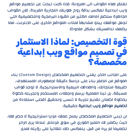
تفتقر هذه القوالب إلى المرونة؛ فإذا كنت تبحث عن
تصميم مواقع
ويب إبداعية
تعكس بدقة روح هويتك التجارية الفريدة، فإن القوالب
الجاهزة ستضع أمامك الكثير من القيود البرمجية والتصميمية التي
تجعل موقعك يبدو مشابهاً لمئات المواقع الأخرى على الإنترنت، مما
يضعف تنافسيتك بشكل ملحوظ.
قوة التخصيص: لماذا الاستثمار
في تصميم مواقع ويب إبداعية
مخصصة؟
على الجانب الآخر، يعني التصميم المخصص (Custom Design) بناء
الموقع من الصفر بناءً على دراسة دقيقة لجمهورك المستهدف،
طبيعة منتجاتك، وأهدافك البيعية والاستراتيجية. لا توجد قوالب
مسبقة، بل تبدأ العملية برسم واجهات المستخدم وتجربته خطوة
بخطوة لضمان تقديم تجربة لا تُنسى وتحقيق أقصى استفادة من
تصميم مواقع ويب إبداعية
حقيقية.
إن تبني التصميم المخصص يمنح عملك مزايا استراتيجية لا حصر لها،
حيث يضمن لك التميز الفوري في سوق مزدحم. عندما يرى الزائر
تصميماً لم يره من قبل، ينعكس ذلك تلقائياً على رؤيته لمدى