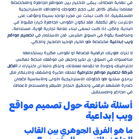
في نهاية المطاف، يبقى الاختيار بين المواقع الجاهزة والمخصصة
معتمداً بشكل كامل على حجم طموحك وأهدافك الاستراتيجية
المستقبلية. إذا كنت تبحث عن مجرد تواجد بسيط ومؤقت على
الإنترنت بأقل تكلفة، فقد تكون القوالب الجاهزة خياراً مقبولاً في
البداية. ولكن، إذا كنت تسعى لبناء علامة تجارية قوية، مستدامة،
ومنافسة بقوة في السوق الشرس، فإن الاستثمار في
تصميم مواقع
ويب إبداعية
مخصصة هو الخيار الوحيد الصحيح والذكي.
لا تترك هويتك الرقمية للصدفة أو لقوالب مكررة يستخدمها
منافسوك في السوق؛ بل تميز واجعل من موقعك منصة تعكس
احترافيتك وجودة ما تقدمه لعملائك. وتذكر دائماً أن اختيارك لـ
أفضل
شركة تصميم مواقع احترافية
تمتلك الخبرة والشغف والابتكار مثل
براندي ستديو
هو خطوتك الاستراتيجية الأولى والأساسية لضمان
صدارة المشهد الرقمي وتحقيق النجاح المبهر والمستدام لأعمالك
في الحاضر والمستقبل.
أسئلة شائعة حول تصميم مواقع
ويب إبداعية
ما هو الفرق الجوهري بين القالب