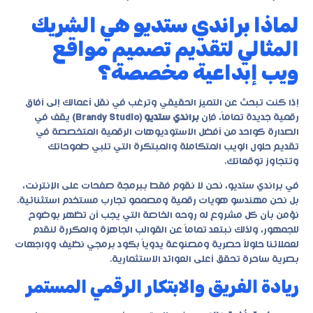
لماذا براندي ستديو هي الشريك
المثالي لتقديم تصميم مواقع
ويب إبداعية مخصصة؟
إذا كنت تبحث عن التميز الحقيقي وترغب في نقل أعمالك إلى آفاق
رقمية جديدة تماماً، فإن
براندي ستديو (Brandy Studio)
يقف في
الصدارة كواحد من أفضل الاستوديوهات الرقمية المتخصصة في
تقديم حلول الويب المتكاملة والمبتكرة التي تلبي طموحاتك
وتتجاوز توقعاتك.
في
براندي ستديو
، نحن لا نقوم فقط ببرمجة صفحات على الإنترنت،
بل نحن مهندسو هويات رقمية ومصممو تجارب مستخدم استثنائية.
نؤمن بأن كل مشروع له روحه الخاصة التي يجب أن تظهر بوضوح
للجمهور، ولذلك نبتعد تماماً عن القوالب الجاهزة والمكررة لنقدم
لعملائنا حلولاً حصرية ومصنوعة يدوياً بكود برمجي نظيف وواجهات
بصرية ساحرة تحقق أعلى العوائد الاستثمارية.
ريادة الفريق والابتكار الرقمي المستمر