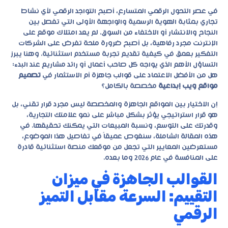
في عصر التحول الرقمي المتسارع، أصبح التواجد الرقمي لأي نشاط
تجاري بمثابة الهوية الرسمية والواجهة الأولى التي تفصل بين
النجاح والانتشار أو الاختفاء من السوق. لم يعد امتلاك موقع على
الإنترنت مجرد رفاهية، بل أصبح ضرورة ملحة تفرض على الشركات
التفكير بعمق في كيفية تقديم تجربة مستخدم استثنائية. وهنا يبرز
التساؤل الأهم الذي يواجه كل صاحب أعمال أو رائد مشاريع عند البدء:
هل من الأفضل الاعتماد على قوالب جاهزة أم الاستثمار في
تصميم
مواقع ويب إبداعية
مخصصة بالكامل؟
إن الاختيار بين المواقع الجاهزة والمخصصة ليس مجرد قرار تقني، بل
هو قرار استراتيجي يؤثر بشكل مباشر على نمو علامتك التجارية،
وقدرتك على التوسع، ونسبة المبيعات التي يمكنك تحقيقها. في
هذه المقالة الشاملة، سنغوص عميقاً في تفاصيل هذا الموضوع،
مستعرضين المعايير التي تجعل من موقعك منصة استثنائية قادرة
على المنافسة في عام 2026 وما بعده.
القوالب الجاهزة في ميزان
التقييم: السرعة مقابل التميز
الرقمي