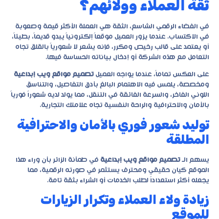
ثقة العملاء وولائهم؟
في الفضاء الرقمي الشاسع، الثقة هي العملة الأكثر قيمة وصعوبة
في الاكتساب. عندما يزور العميل موقعاً إلكترونياً يبدو قديماً، بطيئاً،
أو يعتمد على قالب رخيص ومكرر، فإنه يشعر لا شعورياً بالقلق تجاه
التعامل مع هذه الشركة أو إدخال بياناته الحساسة فيها.
على العكس تماماً، عندما يواجه العميل
تصميم مواقع ويب إبداعية
ومخصصة، يلمس فيه الاهتمام البالغ بأدق التفاصيل، والتناسق
اللوني الفاخر، والسرعة الفائقة في التنقل، مما يولد لديه شعوراً فورياً
بالأمان والاحترافية والراحة النفسية تجاه علامتك التجارية.
توليد شعور فوري بالأمان والاحترافية
المطلقة
يسهم الـ
تصميم مواقع ويب إبداعية
في طمأنة الزائر بأن وراء هذا
الموقع كيان حقيقي ومحترف يستثمر في صورته الرقمية، مما
يجعله أكثر استعداداً لطلب الخدمات أو الشراء بثقة تامة.
زيادة ولاء العملاء وتكرار الزيارات
للموقع