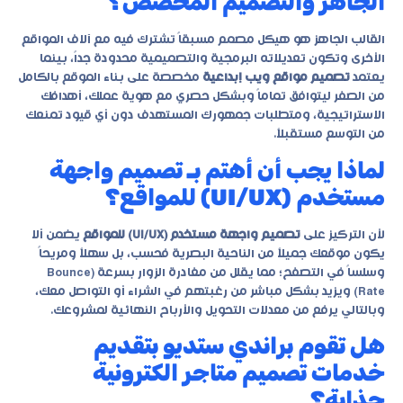
الجاهز والتصميم المخصص؟
القالب الجاهز هو هيكل مصمم مسبقاً تشترك فيه مع آلاف المواقع
الأخرى وتكون تعديلاته البرمجية والتصميمية محدودة جداً، بينما
يعتمد
تصميم مواقع ويب إبداعية
مخصصة على بناء الموقع بالكامل
من الصفر ليتوافق تماماً وبشكل حصري مع هوية عملك، أهدافك
الاستراتيجية، ومتطلبات جمهورك المستهدف دون أي قيود تمنعك
من التوسع مستقبلاً.
لماذا يجب أن أهتم بـ تصميم واجهة
مستخدم (UI/UX) للمواقع؟
لأن التركيز على
تصميم واجهة مستخدم (UI/UX) للمواقع
يضمن ألا
يكون موقعك جميلاً من الناحية البصرية فحسب، بل سهلاً ومريحاً
وسلساً في التصفح؛ مما يقلل من مغادرة الزوار بسرعة (Bounce
Rate) ويزيد بشكل مباشر من رغبتهم في الشراء أو التواصل معك،
وبالتالي يرفع من معدلات التحويل والأرباح النهائية لمشروعك.
هل تقوم براندي ستديو بتقديم
خدمات تصميم متاجر الكترونية
جذابة؟