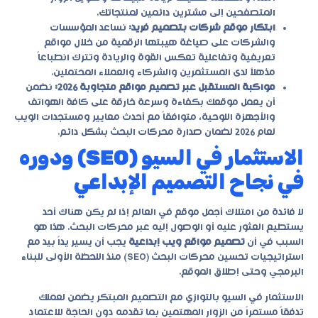
المتصفحين إلى مشترين دائمين لمنتجاتك.
ابتكار موقع شركات بتصميم فريد:
نساعد المؤسسات
والشركات على صياغة هيبتها الرقمية من خلال مواقع
تعريفية وتفاعلية تعكس القوة والريادة وتترك انطباعاً
مذهلاً لدى المستثمرين والشركاء والعملاء المحتملين.
مواكبة المستقبل عبر تصميم مواقع متجاوبة 2026:
نضمن
أن يعمل موقعك بكفاءة وسرعة خارقة على كافة الهواتف
والأجهزة اللوحية، متوافقاً مع أحدث معايير ومستجدات الويب
لعام 2026 لضمان صدارة محركات البحث بشكل دائم.
الاستثمار في السيو (SEO) ودوره
في نجاح التصميم الإبداعي
لا فائدة من امتلاك أجمل موقع في العالم إذا لم يكن هناك أحد
يستطيع العثور عليه أو الوصول إليه عبر محركات البحث. هذا هو
السبب في أن
تصميم مواقع ويب إبداعية
يجب أن يسير يداً بيد مع
استراتيجيات تحسين محركات البحث (SEO) منذ اللحظة الأولى للبناء
البرمجي وحتى إطلاق الموقع.
الاستثمار في السيو بالتوازي مع التصميم المبتكر يضمن لعملك
تدفقاً مستمراً من الزوار المهتمين بما تقدمه دون الحاجة للاعتماد