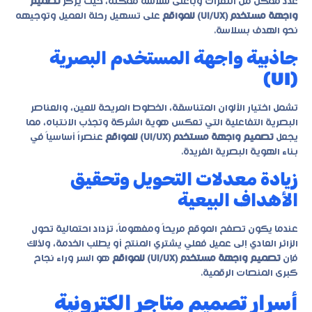
عدد ممكن من النقرات وبأعلى سلاسة ممكنة، حيث يركز
تصميم
واجهة مستخدم (UI/UX) للمواقع
على تسهيل رحلة العميل وتوجيهه
نحو الهدف بسلاسة.
جاذبية واجهة المستخدم البصرية
(UI)
تشمل اختيار الألوان المتناسقة، الخطوط المريحة للعين، والعناصر
البصرية التفاعلية التي تعكس هوية الشركة وتجذب الانتباه، مما
يجعل
تصميم واجهة مستخدم (UI/UX) للمواقع
عنصراً أساسياً في
بناء الهوية البصرية الفريدة.
زيادة معدلات التحويل وتحقيق
الأهداف البيعية
عندما يكون تصفح الموقع مريحاً ومفهوماً، تزداد احتمالية تحول
الزائر العادي إلى عميل فعلي يشتري المنتج أو يطلب الخدمة، ولذلك
فإن
تصميم واجهة مستخدم (UI/UX) للمواقع
هو السر وراء نجاح
كبرى المنصات الرقمية.
أسرار تصميم متاجر الكترونية