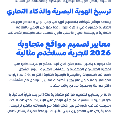
الانتباه بفضل هويتها البصرية المبتكرة والمختلفة عن السائد.
ترسيخ الهوية البصرية والذكاء التجاري
يساعد
موقع شركات بتصميم فريد
في جعل ألوان وعناصر هويتك
التجارية محفورة في ذاكرة الزوار، مما يعزز من الوعي بالعلامة
التجارية ويجعلها الخيار الذهني الأول للعملاء عند حاجتهم لخدماتك.
معايير تصميم مواقع متجاوبة
2026 لتجربة مستخدم مثالية
لقد تجاوزنا بكثير العصر الذي كان فيه تصفح الإنترنت حكراً على
أجهزة الكمبيوتر المكتبية والشاشات الكبيرة. اليوم، تشكل
الهواتف المحمولة والأجهزة اللوحية الذكية أكثر من 70% من زيارات
المواقع، ومع حلول عام 2026، أصبحت معايير التوافق مع الشاشات
أكثر صرامة وأهمية من أي وقت مضى.
الالتزام بمعايير
تصميم مواقع متجاوبة 2026
لم يعد خياراً إضافياً، بل
هو الركيزة الأساسية لنجاح أي موقع على الإنترنت. محركات البحث
أصبحت تعاقب المواقع غير المتوافقة مع الهواتف بتأخير ترتيبها،
مما يفرض على المطورين تبني تقنيات البرمجة المرنة بشكل كامل.