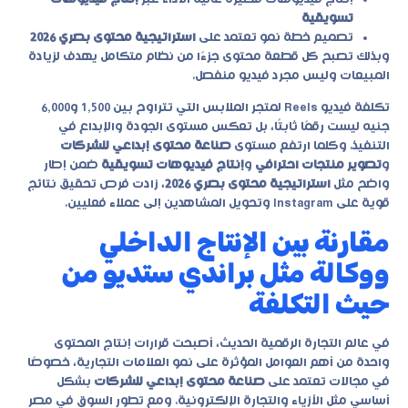
تسويقية
تصميم خطة نمو تعتمد على
استراتيجية محتوى بصري 2026
وبذلك تصبح كل قطعة محتوى جزءًا من نظام متكامل يهدف لزيادة
المبيعات وليس مجرد فيديو منفصل.
تكلفة فيديو Reels لمتجر الملابس التي تتراوح بين 1,500 و6,000
جنيه ليست رقمًا ثابتًا، بل تعكس مستوى الجودة والإبداع في
التنفيذ. وكلما ارتفع مستوى
صناعة محتوى إبداعي للشركات
و
تصوير منتجات احترافي
و
إنتاج فيديوهات تسويقية
ضمن إطار
واضح مثل
استراتيجية محتوى بصري 2026
، زادت فرص تحقيق نتائج
قوية على Instagram وتحويل المشاهدين إلى عملاء فعليين.
مقارنة بين الإنتاج الداخلي
ووكالة مثل براندي ستديو من
حيث التكلفة
في عالم التجارة الرقمية الحديث، أصبحت قرارات إنتاج المحتوى
واحدة من أهم العوامل المؤثرة على نمو العلامات التجارية، خصوصًا
في مجالات تعتمد على
صناعة محتوى إبداعي للشركات
بشكل
أساسي مثل الأزياء والتجارة الإلكترونية. ومع تطور السوق في مصر