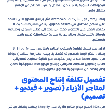
منظم، لأن
تصوير منتجات احترافي
يرفع من ثقة العميل، بينما
إنتاج
فيديوهات تسويقية
يزيد من التفاعل ويقرب المنتج من الواقع
بشكل أكبر.
وهنا يظهر دور الشركات المتخصصة مثل
براندي ستديو
التي تعتمد
على منهج متكامل في
صناعة محتوى إبداعي للشركات
، حيث لا
يقتصر العمل على التصوير فقط، بل يمتد إلى تحليل السوق، وصياغة
الرسائل التسويقية، وبناء هوية بصرية متماسكة تدعم النمو
المستمر.
لذلك، عند تحليل تكلفة المحتوى لمتاجر الملابس على Shopify، لا
يمكن النظر إليها كمصروف فقط، بل يجب اعتبارها استثمارًا مباشرًا
في النمو، خاصة عندما يتم تنفيذها عبر
كتابة محتوى تسويقي
جذاب
و
تصوير منتجات احترافي
و
إنتاج فيديوهات تسويقية
ضمن
إطار واضح من
استراتيجية محتوى بصري 2026
.
تفصيل تكلفة إنتاج المحتوى
لمتاجر الأزياء (تصوير + فيديو +
تصميم)
في 2026 أصبح نجاح متاجر الأزياء على Shopify يعتمد بشكل مباشر