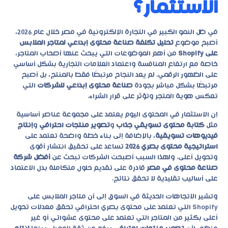
الاستثمار؟
في ظل النمو الكبير في التجارة الإلكترونية في مصر خلال عام 2026،
أصبح موضوع
تحليل تكلفة صناعة محتوى إبداعي لمتاجر الملابس
على Shopify
من أهم الموضوعات التي يبحث عنها أصحاب المتاجر،
خاصة مع ارتفاع المنافسة واعتماد العلامات التجارية بشكل أساسي
على الظهور الرقمي. لم يعد النجاح مرتبطًا فقط بالمنتج، بل أصبح
مرتبطًا بشكل مباشر بجودة
صناعة محتوى إبداعي للشركات
التي
تعكس هوية المتجر وتؤثر على قرار الشراء.
إن الاستثمار في المحتوى اليوم يعتمد على مجموعة عناصر أساسية
مثل
كتابة محتوى تسويقي جذاب
و
تصوير منتجات احترافي
و
إنتاج
فيديوهات تسويقية
، بالإضافة إلى بناء خطة واضحة تعتمد على
استراتيجية محتوى بصري 2026
تساعد على تحقيق انتشار أقوى
وتحويل أعلى. ولهذا السبب أصبحت الشركات تبحث عن
أفضل شركة
صناعة محتوى في مصر
قادرة على تقديم حلول متكاملة بدل الاعتماد
على أساليب تقليدية لا تحقق نتائج.
وتشير الاتجاهات الحديثة في السوق إلى أن متاجر الملابس على
Shopify التي تعتمد على محتوى بصري احترافي تحقق معدلات تحويل
أعلى بكثير من المتاجر التي تعتمد على محتوى عشوائي أو غير