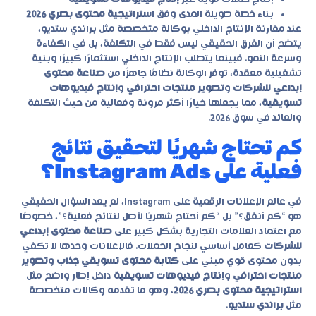
بناء خطة طويلة المدى وفق
استراتيجية محتوى بصري 2026
عند مقارنة الإنتاج الداخلي بوكالة متخصصة مثل
براندي ستديو
،
يتضح أن الفرق الحقيقي ليس فقط في التكلفة، بل في الكفاءة
وسرعة النمو. فبينما يتطلب الإنتاج الداخلي استثمارًا كبيرًا وبنية
تشغيلية معقدة، توفر الوكالة نظامًا جاهزًا من
صناعة محتوى
إبداعي للشركات
و
تصوير منتجات احترافي
و
إنتاج فيديوهات
تسويقية
، مما يجعلها خيارًا أكثر مرونة وفعالية من حيث التكلفة
والعائد في سوق 2026.
كم تحتاج شهريًا لتحقيق نتائج
فعلية على Instagram Ads؟
في عالم الإعلانات الرقمية على Instagram، لم يعد السؤال الحقيقي
هو “كم أنفق؟” بل “كم أحتاج شهريًا لأصل لنتائج فعلية؟”، خصوصًا
مع اعتماد العلامات التجارية بشكل كبير على
صناعة محتوى إبداعي
للشركات
كعامل أساسي لنجاح الحملات. فالإعلانات وحدها لا تكفي
بدون محتوى قوي مبني على
كتابة محتوى تسويقي جذاب
و
تصوير
منتجات احترافي
و
إنتاج فيديوهات تسويقية
داخل إطار واضح مثل
استراتيجية محتوى بصري 2026
، وهو ما تقدمه وكالات متخصصة
مثل
براندي ستديو
.