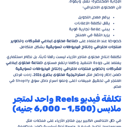
الإجابة المختصرة: نعم، وبقوة.
لأن المحتوى الاحترافي:
يرفع معدل التحويل
يقلل تكلفة الإعلانات
يبني علامة تجارية قوية
يزيد الثقة في المنتج
خصوصًا عند الاعتماد على
صناعة محتوى إبداعي للشركات
و
تصوير
منتجات احترافي
و
إنتاج فيديوهات تسويقية
بشكل متكامل.
تكلفة إنتاج محتوى متاجر الأزياء ليست رقمًا ثابتًا، بل نظام استثماري
يعتمد على جودة التنفيذ. وكلما ارتفع مستوى
صناعة محتوى إبداعي
للشركات
و
تصوير منتجات احترافي
و
إنتاج فيديوهات تسويقية
ضمن إطار واضح مثل
استراتيجية محتوى بصري 2026
، زادت فرص
المتجر في تحقيق مبيعات أعلى ونمو أسرع داخل سوق Shopify في
مصر.
تكلفة فيديو Reels واحد لمتجر
ملابس (1,500 – 6,000 جنيه)
في ظل التنافس الكبير بين متاجر الأزياء على منصات مثل
Instagram، أصبح فيديو الـ Reels أداة أساسية ضمن منظومة