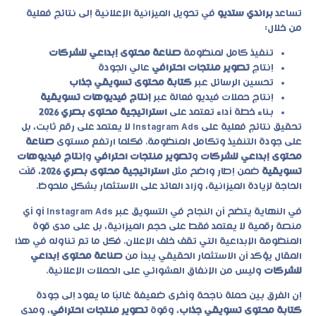
تساعد
براندي ستديو
في تحويل الميزانية الإعلانية إلى نتائج فعلية
من خلال:
تنفيذ كامل لمنظومة
صناعة محتوى إبداعي للشركات
إنتاج
تصوير منتجات احترافي
عالي الجودة
تحسين الرسائل عبر
كتابة محتوى تسويقي جذاب
إنتاج حملات فيديو فعالة عبر
إنتاج فيديوهات تسويقية
بناء خطة أداء تعتمد على
استراتيجية محتوى بصري 2026
تحقيق نتائج فعلية على Instagram Ads لا يعتمد على رقم ثابت، بل
على جودة التنفيذ وتكامل المنظومة. فكلما ارتفع مستوى
صناعة
محتوى إبداعي للشركات
و
تصوير منتجات احترافي
و
إنتاج فيديوهات
تسويقية
ضمن إطار واضح مثل
استراتيجية محتوى بصري 2026
، قلّت
الحاجة لزيادة الميزانية، وزاد العائد على الاستثمار بشكل ملحوظ.
في النهاية يتضح أن النجاح في التسويق عبر Instagram Ads أو أي
منصة رقمية لا يعتمد فقط على حجم الميزانية، بل على مدى قوة
المنظومة الإبداعية التي تقف خلف الإعلان. فكل ما تم تناوله في هذا
المقال يؤكد أن الاستثمار الحقيقي يبدأ من
صناعة محتوى إبداعي
للشركات
وليس من الإنفاق العشوائي على الحملات الإعلانية.
إن الفرق بين حملة ناجحة وأخرى ضعيفة غالبًا ما يعود إلى جودة
كتابة محتوى تسويقي جذاب
، وقوة
تصوير منتجات احترافي
، ومدى