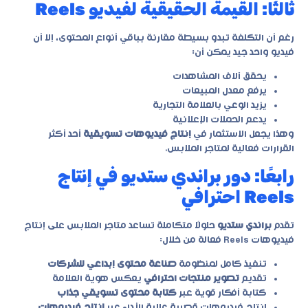
ثالثًا: القيمة الحقيقية لفيديو Reels
رغم أن التكلفة تبدو بسيطة مقارنة بباقي أنواع المحتوى، إلا أن
فيديو واحد جيد يمكن أن:
يحقق آلاف المشاهدات
يرفع معدل المبيعات
يزيد الوعي بالعلامة التجارية
يدعم الحملات الإعلانية
وهذا يجعل الاستثمار في
إنتاج فيديوهات تسويقية
أحد أكثر
القرارات فعالية لمتاجر الملابس.
رابعًا: دور براندي ستديو في إنتاج
Reels احترافي
تقدم
براندي ستديو
حلولًا متكاملة تساعد متاجر الملابس على إنتاج
فيديوهات Reels فعالة من خلال:
تنفيذ كامل لمنظومة
صناعة محتوى إبداعي للشركات
تقديم
تصوير منتجات احترافي
يعكس هوية العلامة
كتابة أفكار قوية عبر
كتابة محتوى تسويقي جذاب
إنتاج فيديوهات قصيرة عالية الأداء عبر
إنتاج فيديوهات