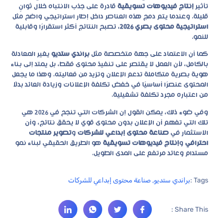
تأثير
إنتاج فيديوهات تسويقية
قادرة على جذب الانتباه خلال ثوانٍ
قليلة. وعندما يتم دمج هذه العناصر داخل إطار استراتيجي واضح مثل
استراتيجية محتوى بصري 2026
، تصبح النتائج أكثر استقرارًا وقابلية
للنمو.
كما أن الاعتماد على جهة متخصصة مثل
براندي ستديو
يغير المعادلة
بالكامل، لأن العمل لا يقتصر على تنفيذ محتوى فقط، بل يمتد إلى بناء
هوية بصرية متكاملة تدعم الإعلان وتزيد من فعاليته. وهذا ما يجعل
المحتوى عنصرًا أساسيًا في خفض تكلفة الإعلانات وزيادة العائد بدلًا
من اعتباره مجرد تكلفة تشغيلية.
وفي ضوء ذلك، يمكن القول إن الشركات التي تنجح في 2026 هي
تلك التي تفهم أن الإعلان بدون محتوى قوي لا يحقق نتائج، وأن
الاستثمار في
صناعة محتوى إبداعي للشركات
و
تصوير منتجات
احترافي
و
إنتاج فيديوهات تسويقية
هو الطريق الحقيقي لبناء نمو
مستدام وعائد مرتفع على المدى الطويل.
Tags :
براندي ستديو
,
صناعة محتوى إبداعي للشركات
Share This :