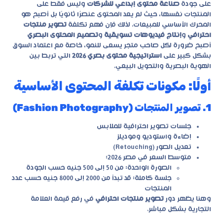
على جودة
صناعة محتوى إبداعي للشركات
وليس فقط على
المنتجات نفسها، حيث لم يعد المحتوى عنصرًا ثانويًا بل أصبح هو
المحرك الأساسي للمبيعات. لذلك فإن فهم تكلفة
تصوير منتجات
احترافي
و
إنتاج فيديوهات تسويقية
و
تصميم المحتوى البصري
أصبح ضرورة لكل صاحب متجر يسعى للنمو، خاصة مع اعتماد السوق
بشكل كبير على
استراتيجية محتوى بصري 2026
التي تربط بين
الهوية البصرية والتحويل البيعي.
أولًا: مكونات تكلفة المحتوى الأساسية
1. تصوير المنتجات (Fashion Photography)
جلسات تصوير احترافية للملابس
إضاءة واستوديو وموديلز
تعديل الصور (Retouching)
متوسط السعر في مصر 2026:
الصورة الواحدة: من 50 إلى 500 جنيه حسب الجودة
جلسة كاملة: قد تبدأ من 2000 إلى 8000 جنيه حسب عدد
المنتجات
وهنا يظهر دور
تصوير منتجات احترافي
في رفع قيمة العلامة
التجارية بشكل مباشر.