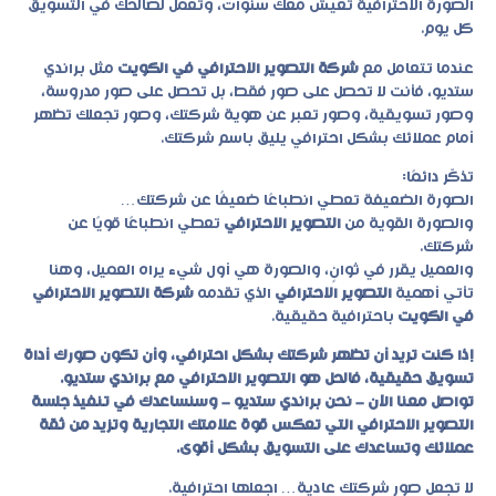
الصورة الاحترافية تعيش معك سنوات، وتعمل لصالحك في التسويق
كل يوم.
عندما تتعامل مع
شركة التصوير الاحترافي في الكويت
مثل
براندي
ستديو
، فأنت لا تحصل على صور فقط، بل تحصل على صور مدروسة،
وصور تسويقية، وصور تعبر عن هوية شركتك، وصور تجعلك تظهر
أمام عملائك بشكل احترافي يليق باسم شركتك.
تذكّر دائمًا:
الصورة الضعيفة تعطي انطباعًا ضعيفًا عن شركتك…
والصورة القوية من
التصوير الاحترافي
تعطي انطباعًا قويًا عن
شركتك.
والعميل يقرر في ثوانٍ، والصورة هي أول شيء يراه العميل، وهنا
تأتي أهمية
التصوير الاحترافي
الذي تقدمه
شركة التصوير الاحترافي
في الكويت
باحترافية حقيقية.
إذا كنت تريد أن تظهر شركتك بشكل احترافي، وأن تكون صورك أداة
تسويق حقيقية، فالحل هو التصوير الاحترافي مع براندي ستديو.
تواصل معنا الآن – نحن براندي ستديو – وسنساعدك في تنفيذ جلسة
التصوير الاحترافي التي تعكس قوة علامتك التجارية وتزيد من ثقة
عملائك وتساعدك على التسويق بشكل أقوى.
لا تجعل صور شركتك عادية… اجعلها احترافية.