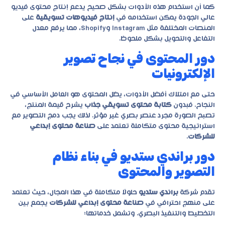
كما أن استخدام هذه الأدوات بشكل صحيح يدعم إنتاج محتوى فيديو
عالي الجودة يمكن استخدامه في
إنتاج فيديوهات تسويقية
على
المنصات المختلفة مثل Instagram وShopify، مما يرفع معدل
التفاعل والتحويل بشكل ملحوظ.
دور المحتوى في نجاح تصوير
الإلكترونيات
حتى مع امتلاك أفضل الأدوات، يظل المحتوى هو العامل الأساسي في
النجاح. فبدون
كتابة محتوى تسويقي جذاب
يشرح قيمة المنتج،
تصبح الصورة مجرد عنصر بصري غير مؤثر. لذلك يجب دمج التصوير مع
استراتيجية محتوى متكاملة تعتمد على
صناعة محتوى إبداعي
للشركات
.
دور براندي ستديو في بناء نظام
التصوير والمحتوى
تقدم شركة
براندي ستديو
حلولًا متكاملة في هذا المجال، حيث تعتمد
على منهج احترافي في
صناعة محتوى إبداعي للشركات
يجمع بين
التخطيط والتنفيذ البصري. وتشمل خدماتها: