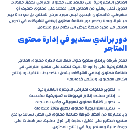
المتاجر الإلكترونية التي تعتمد على محتوى احترافي تحقق معدلات
تحويل أعلى بكثير من المتاجر التي تعتمد على محتوى ضعيف أو
عشوائي. فالمحتوى البصري ليس مجرد عرض للمنتج، بل هو أداة بيع
مباشرة. وهنا يظهر دور
صناعة محتوى إبداعي للشركات
في تحويل
المتجر من مجرد منصة عرض إلى نظام بيع متكامل.
دور براندي ستديو في إدارة محتوى
المتاجر
تقدم شركة
براندي ستديو
حلولًا متكاملة لإدارة محتوى المتاجر
الإلكترونية على Shopify، حيث تعتمد على منهج احترافي في
صناعة محتوى إبداعي للشركات
يشمل التخطيط، التنفيذ، والإنتاج
الكامل للمحتوى. وتشمل خدماتها:
تصوير منتجات احترافي
للأجهزة الإلكترونية
إنتاج حملات
إنتاج فيديوهات تسويقية
مخصصة
تطوير
كتابة محتوى تسويقي جذاب
للمنتجات
تنفيذ
استراتيجية محتوى بصري 2026
متكاملة
وباعتبارها من
أفضل شركة صناعة محتوى في مصر
، تساعد
براندي
ستديو
المتاجر على تقليل الحاجة إلى فرق داخلية، مع الحفاظ على
جودة عالية واستمرارية في إنتاج المحتوى.