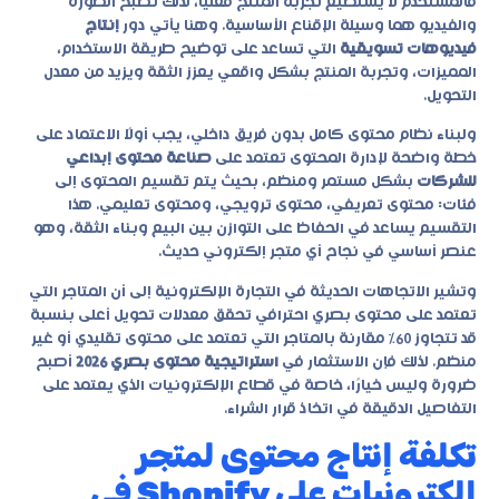
فالمستخدم لا يستطيع تجربة المنتج فعليًا، لذلك تصبح الصورة
والفيديو هما وسيلة الإقناع الأساسية. وهنا يأتي دور
إنتاج
فيديوهات تسويقية
التي تساعد على توضيح طريقة الاستخدام،
المميزات، وتجربة المنتج بشكل واقعي يعزز الثقة ويزيد من معدل
التحويل.
ولبناء نظام محتوى كامل بدون فريق داخلي، يجب أولًا الاعتماد على
خطة واضحة لإدارة المحتوى تعتمد على
صناعة محتوى إبداعي
للشركات
بشكل مستمر ومنظم، بحيث يتم تقسيم المحتوى إلى
فئات: محتوى تعريفي، محتوى ترويجي، ومحتوى تعليمي. هذا
التقسيم يساعد في الحفاظ على التوازن بين البيع وبناء الثقة، وهو
عنصر أساسي في نجاح أي متجر إلكتروني حديث.
وتشير الاتجاهات الحديثة في التجارة الإلكترونية إلى أن المتاجر التي
تعتمد على محتوى بصري احترافي تحقق معدلات تحويل أعلى بنسبة
قد تتجاوز 60% مقارنة بالمتاجر التي تعتمد على محتوى تقليدي أو غير
منظم. لذلك فإن الاستثمار في
استراتيجية محتوى بصري 2026
أصبح
ضرورة وليس خيارًا، خاصة في قطاع الإلكترونيات الذي يعتمد على
التفاصيل الدقيقة في اتخاذ قرار الشراء.
تكلفة إنتاج محتوى لمتجر
إلكترونيات على Shopify في