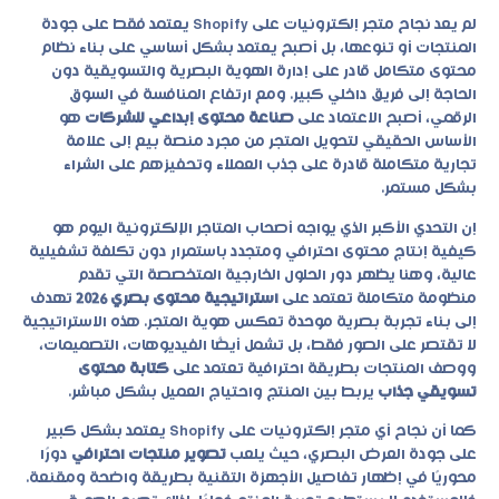
لم يعد نجاح متجر إلكترونيات على Shopify يعتمد فقط على جودة
المنتجات أو تنوعها، بل أصبح يعتمد بشكل أساسي على بناء نظام
محتوى متكامل قادر على إدارة الهوية البصرية والتسويقية دون
الحاجة إلى فريق داخلي كبير. ومع ارتفاع المنافسة في السوق
الرقمي، أصبح الاعتماد على
صناعة محتوى إبداعي للشركات
هو
الأساس الحقيقي لتحويل المتجر من مجرد منصة بيع إلى علامة
تجارية متكاملة قادرة على جذب العملاء وتحفيزهم على الشراء
بشكل مستمر.
إن التحدي الأكبر الذي يواجه أصحاب المتاجر الإلكترونية اليوم هو
كيفية إنتاج محتوى احترافي ومتجدد باستمرار دون تكلفة تشغيلية
عالية، وهنا يظهر دور الحلول الخارجية المتخصصة التي تقدم
منظومة متكاملة تعتمد على
استراتيجية محتوى بصري 2026
تهدف
إلى بناء تجربة بصرية موحدة تعكس هوية المتجر. هذه الاستراتيجية
لا تقتصر على الصور فقط، بل تشمل أيضًا الفيديوهات، التصميمات،
ووصف المنتجات بطريقة احترافية تعتمد على
كتابة محتوى
تسويقي جذاب
يربط بين المنتج واحتياج العميل بشكل مباشر.
كما أن نجاح أي متجر إلكترونيات على Shopify يعتمد بشكل كبير
على جودة العرض البصري، حيث يلعب
تصوير منتجات احترافي
دورًا
محوريًا في إظهار تفاصيل الأجهزة التقنية بطريقة واضحة ومقنعة.