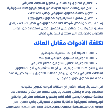
تصميم محتوى يعتمد على
تصوير منتجات احترافي
إنتاج فيديوهات عالية الجودة عبر
إنتاج فيديوهات تسويقية
تطوير
كتابة محتوى تسويقي جذاب
للمنتجات
تطبيق شامل لـ
استراتيجية محتوى بصري 2026
وباعتبارها من
أفضل شركة صناعة محتوى في مصر
, تساعد
براندي
ستديو
الشركات والمتاجر على تحقيق أقصى استفادة من أدوات
التصوير وتحويلها إلى محتوى تسويقي فعّال.
تكلفة الأدوات مقابل العائد
3,000 جنيه: أدوات أساسية للمبتدئين
10,000 جنيه: مستوى احترافي متوسط
20,000 جنيه: تجهيز استوديو مصغر احترافي
تشير الاتجاهات التسويقية إلى أن الاستثمار في أدوات
تصوير
منتجات احترافي
يمكن أن يرفع معدلات التحويل بنسبة كبيرة عند
دمجه مع محتوى قوي ومدروس.
في النهاية، يمكن القول إن امتلاك أدوات تصوير منتجات
الإلكترونيات لا يكفي وحده، بل يجب دمجه مع نظام متكامل من
صناعة محتوى إبداعي للشركات
و
تصوير منتجات احترافي
و
إنتاج
فيديوهات تسويقية
و
كتابة محتوى تسويقي جذاب
ضمن إطار
واضح من
استراتيجية محتوى بصري 2026
. ومع هذا النهج المتكامل،