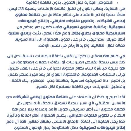
النصوص الجذابة تعزز التحويل بدون تكلفة إضافية
في النهاية، يمكن القول إن تقليل تكلفة الإعلانات بنسبة 35% ليس
هدفًا صعبًا إذا تم الاعتماد على نظام متكامل من
صناعة محتوى
إبداعي للشركات
، و
تصوير منتجات احترافي
، و
إنتاج فيديوهات
تسويقية
، و
كتابة محتوى تسويقي جذاب
ضمن إطار واضح من
استراتيجية محتوى بصري 2026
. ومع هذا النهج، تثبت
براندي ستديو
أنها شريك استراتيجي قادر على تحويل المحتوى إلى أداة تسويق
فعالة تقلل التكاليف وتزيد الأرباح في نفس الوقت.
في ختام هذا المقال يتضح أن تقليل تكلفة الإعلانات بنسبة تصل إلى
35% ليس نتيجة تقليص الميزانيات أو إيقاف الحملات المدفوعة، بل
هو نتيجة مباشرة لبناء نظام محتوى احترافي قادر على العمل كبديل
جزئي للإعلانات المدفوعة. فالمحتوى القوي لم يعد مجرد عنصر داعم،
بل أصبح أداة تسويقية أساسية يمكنها جذب الجمهور، بناء الثقة،
وتحقيق التحويلات دون تكلفة مستمرة لكل ظهور.
لقد أصبح واضحًا أن الاعتماد على
صناعة محتوى إبداعي للشركات
هو
الأساس الحقيقي لأي استراتيجية تسويق ناجحة، لأنه يحول كل
قطعة محتوى إلى أصل تسويقي طويل الأمد. وعندما يتم دعم هذا
النظام بـ
تصوير منتجات احترافي
، يصبح المحتوى أكثر إقناعًا وتأثيرًا،
مما يقلل الحاجة إلى إعادة الإنفاق الإعلاني بشكل متكرر. كما أن دمج
إنتاج فيديوهات تسويقية
داخل المنظومة يعزز الوصول العضوي