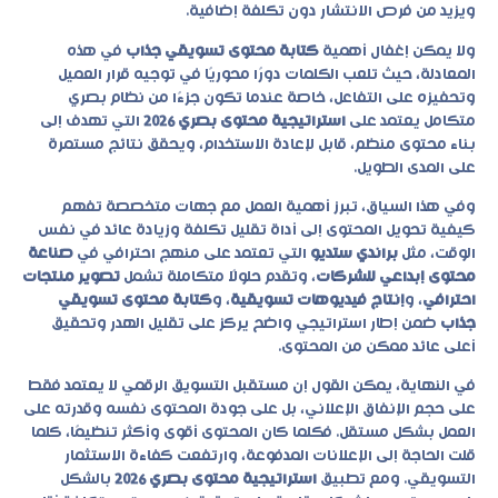
ويزيد من فرص الانتشار دون تكلفة إضافية.
ولا يمكن إغفال أهمية
كتابة محتوى تسويقي جذاب
في هذه
المعادلة، حيث تلعب الكلمات دورًا محوريًا في توجيه قرار العميل
وتحفيزه على التفاعل، خاصة عندما تكون جزءًا من نظام بصري
متكامل يعتمد على
استراتيجية محتوى بصري 2026
التي تهدف إلى
بناء محتوى منظم، قابل لإعادة الاستخدام، ويحقق نتائج مستمرة
على المدى الطويل.
وفي هذا السياق، تبرز أهمية العمل مع جهات متخصصة تفهم
كيفية تحويل المحتوى إلى أداة تقليل تكلفة وزيادة عائد في نفس
الوقت، مثل
براندي ستديو
التي تعتمد على منهج احترافي في
صناعة
محتوى إبداعي للشركات
، وتقدم حلولًا متكاملة تشمل
تصوير منتجات
احترافي
، و
إنتاج فيديوهات تسويقية
، و
كتابة محتوى تسويقي
جذاب
ضمن إطار استراتيجي واضح يركز على تقليل الهدر وتحقيق
أعلى عائد ممكن من المحتوى.
في النهاية، يمكن القول إن مستقبل التسويق الرقمي لا يعتمد فقط
على حجم الإنفاق الإعلاني، بل على جودة المحتوى نفسه وقدرته على
العمل بشكل مستقل. فكلما كان المحتوى أقوى وأكثر تنظيمًا، كلما
قلت الحاجة إلى الإعلانات المدفوعة، وارتفعت كفاءة الاستثمار
التسويقي. ومع تطبيق
استراتيجية محتوى بصري 2026
بالشكل