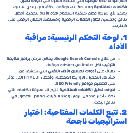
أهم
أدوات SEO مجانية
التي تمنحك القدرة على
أدوات تحليل
الكلمات المفتاحية
ومتابعة أداء موقعك بدقة. مع
براندي ستديو
،
يمكن لأي شركة فهم كيفية استخدام هذه الأداة لتحقيق أفضل
نتائج وتحسين
تطور الحملات الرقمية
و
مستقبل الإعلان الرقمي
على
الإنترنت.
1. لوحة التحكم الرئيسية: مراقبة
الأداء
من خلال
Google Search Console
، يمكن عرض
برامج متابعة
الترتيب
لكل صفحة من صفحات موقعك.
تعرف على
أدوات تحسين الأداء التقني
التي تكشف عن
مشاكل التحميل، الروابط المعطلة، وأخطاء الـ HTML التي تؤثر
على
تصميم مواقع SEO Friendly
.
أدوات تحليل الكلمات المفتاحية
تتيح لك معرفة الكلمات التي
تجذب أكبر عدد من الزوار، وعدد النقرات، ومعدل الظهور في
نتائج البحث.
2. تتبع الكلمات المفتاحية: اختيار
استراتيجيات ناجحة