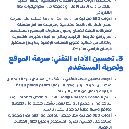
باستخدام
أدوات تحليل الكلمات المفتاحية
، يمكن تحديد
الكلمات ذات الأداء الأعلى ودمجها في
استراتيجيات نمو
إلكتروني
.
أدوات SEO مجانية
في Search Console تساعد على معرفة
معدل النقر لكل كلمة مفتاحية ومراجعة
مواقع محسّنة
لمحركات البحث
لضمان وصول محتواك للجمهور المستهدف.
مع
برامج متابعة الترتيب
، يمكن مراقبة التغيرات الشهرية
والتأكد من فعالية
تطوير الحملات الرقمية
بما يعزز
مستقبل
الإعلان الرقمي
للشركة.
3. تحسين الأداء التقني: سرعة الموقع
وتجربة المستخدم
أدوات تحسين الأداء التقني
تكشف عن مشاكل سرعة التحميل
وتحسين تجربة الزائر، وهو ما يرفع
تصميم مواقع لزيادة
الزيارات
ويقلل من معدل الارتداد.
تتيح
Google Search Console
إمكانية فحص صفحات الويب
للتأكد من أن جميع الروابط تعمل بشكل صحيح وأن
تصميم
مواقع وسيو
مهيأ للوصول لأعلى ترتيب.
أدوات SEO مجانية
مثل فحص التوافق مع الهواتف المحمولة
تساعد على تحسين تجربة المستخدم وتعزيز
تطور الحملات
الرقمية
.