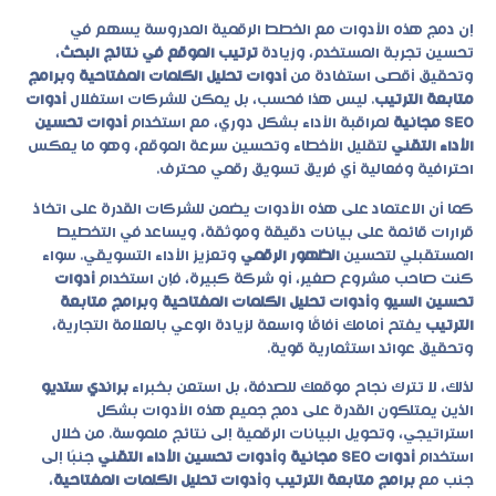
إن دمج هذه الأدوات مع الخطط الرقمية المدروسة يسهم في
تحسين تجربة المستخدم، وزيادة
ترتيب الموقع في نتائج البحث
،
وتحقيق أقصى استفادة من
أدوات تحليل الكلمات المفتاحية
و
برامج
متابعة الترتيب
. ليس هذا فحسب، بل يمكن للشركات استغلال
أدوات
SEO مجانية
لمراقبة الأداء بشكل دوري، مع استخدام
أدوات تحسين
الأداء التقني
لتقليل الأخطاء وتحسين سرعة الموقع، وهو ما يعكس
احترافية وفعالية أي فريق تسويق رقمي محترف.
كما أن الاعتماد على هذه الأدوات يضمن للشركات القدرة على اتخاذ
قرارات قائمة على بيانات دقيقة وموثقة، ويساعد في التخطيط
المستقبلي لتحسين
الظهور الرقمي
وتعزيز الأداء التسويقي. سواء
كنت صاحب مشروع صغير، أو شركة كبيرة، فإن استخدام
أدوات
تحسين السيو
و
أدوات تحليل الكلمات المفتاحية
و
برامج متابعة
الترتيب
يفتح أمامك آفاقًا واسعة لزيادة الوعي بالعلامة التجارية،
وتحقيق عوائد استثمارية قوية.
لذلك، لا تترك نجاح موقعك للصدفة، بل استعن بخبراء
براندي ستديو
الذين يمتلكون القدرة على دمج جميع هذه الأدوات بشكل
استراتيجي، وتحويل البيانات الرقمية إلى نتائج ملموسة. من خلال
استخدام
أدوات SEO مجانية
و
أدوات تحسين الأداء التقني
جنبًا إلى
جنب مع
برامج متابعة الترتيب
و
أدوات تحليل الكلمات المفتاحية
،