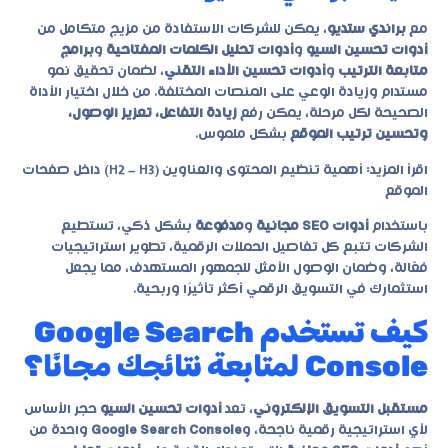
مع
براندي ستديو
، يمكن للشركات الاستفادة من مزيج متكامل من
أدوات تحسين السيو
و
أدوات تحليل الكلمات المفتاحية
و
برامج
متابعة الترتيب
و
أدوات تحسين الأداء التقني
، لضمان تحقيق نمو
مستدام وزيادة الوعي على المنصات المختلفة. من خلال اختيار الأداة
الصحيحة لكل مرحلة، يمكن رفع
زيادة التفاعل، تعزيز الوصول،
وتحسين ترتيب الموقع
بشكل ملموس.
اقرأ المزيد:
أهمية تنظيم المحتوى والعناوين (H2 – H3) داخل صفحات
الموقع
باستخدام
أدوات SEO مجانية
و
مدفوعة
بشكل ذكي، تستطيع
الشركات تتبع كل تفاصيل الحملات الرقمية، تطوير استراتيجيات
فعّالة، وضمان الوصول الأمثل للجمهور المستهدف، مما يجعل
استثمارك في التسويق الرقمي أكثر تأثيرًا وربحية.
كيف تستخدم Google Search
Console لمتابعة نتائجك مجانًا؟
مستقبل التسويق الإلكتروني
، تعد
أدوات تحسين السيو
حجر الأساس
لأي استراتيجية رقمية ناجحة، و
Google Search Console
واحدة من