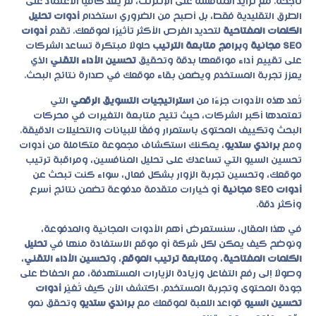
ناجحة. مع تزايد المنافسة على الإنترنت، لم يعد كافيًا الاعتماد على
الطرق التقليدية فقط، بل أصبح من الضروري استخدام
أدوات تحليل
الكلمات المفتاحية
لتحديد الفرص الأكثر تأثيرًا لموقعك. تقدم
أدوات
SEO مجانية
و
برامج متابعة الترتيب
حلولًا مبتكرة تساعد الشركات
على تقييم أداء مواقعها بدقة وتحقيق
تحسين الأداء التقني
الذي
يعزز تجربة المستخدم ويضمن بقاء موقعك في صدارة نتائج البحث.
تُعد هذه الأدوات جزءًا من
استراتيجيات التسويق الرقمي
التي
تعتمدها أكبر الشركات، حيث تتيح متابعة التغيرات في محركات
البحث وتكييف المحتوى باستمرار وفقًا للبيانات والتحليلات الدقيقة.
ومع
براندي ستديو
، يمكنك استكشاف مجموعة متكاملة من
أدوات
تحسين السيو
التي تساعدك على تحليل المنافسين، ومراقبة ترتيب
موقعك، وتحسين تجربة الزوار بشكل فعال، سواء كنت تبحث عن
أدوات SEO مجانية
أو خيارات متقدمة مدفوعة تضمن نتائج أسرع
وأكثر دقة.
في هذا المقال، سنستعرض أهم الأدوات المجانية والمدفوعة،
ونوضح كيف يمكن لكل شركة أو موقع الاستفادة منها في
تحليل
الكلمات المفتاحية
، و
متابعة ترتيب الموقع
، و
تحسين الأداء التقني
،
وصولًا إلى رفع التفاعل وزيادة الزيارات المستهدفة، مع الحفاظ على
جودة المحتوى وتجربة المستخدم. اكتشف الآن كيف تُغيّر
أدوات
تحسين السيو
قواعد اللعبة لموقعك مع
براندي ستديو
وتحقق نمو