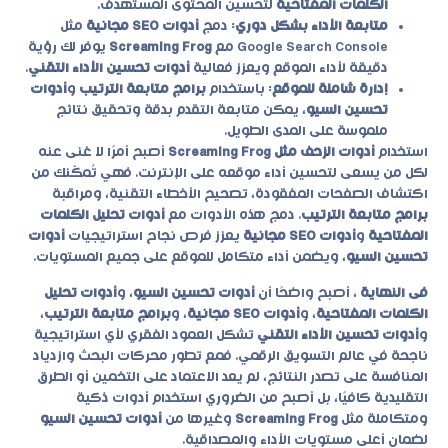
الكلمات المفتاحية
لتحسين المحتوى المستهدف.
متابعة الأداء بشكل دوري
: دمج
أدوات SEO مجانية
مثل
Google Search Console مع
Screaming Frog
يوفر لك رؤية
دقيقة لأداء الموقع ويعزز فعالية
أدوات تحسين الأداء التقني
.
إدارة شاملة للموقع
: باستخدام
برامج متابعة الترتيب
و
أدوات
تحسين السيو
، يمكن متابعة التقدم بدقة وتحقيق نتائج
ملموسة على المدى الطويل.
استخدام
أدوات الزحف مثل Screaming Frog
أصبح أمرًا لا غنى عنه
لكل من يسعى لتحسين أداء موقعه على الإنترنت. فهي تُمكّنك من
اكتشاف الصفحات المفقودة، تصحيح الأخطاء التقنية، ومراقبة
برامج متابعة الترتيب
. دمج هذه الأدوات مع
أدوات تحليل الكلمات
المفتاحية
و
أدوات SEO مجانية
يعزز فرص نجاح استراتيجيات
أدوات
تحسين السيو
، ويضمن أداء متكامل للموقع على جميع المستويات.
فى النهاية
، أصبح واضحًا أن
أدوات تحسين السيو
، و
أدوات تحليل
الكلمات المفتاحية
، و
أدوات SEO مجانية
، و
برامج متابعة الترتيب
،
و
أدوات تحسين الأداء التقني
تشكل العمود الفقري لأي استراتيجية
ناجحة في عالم التسويق الرقمي. فمع تطور محركات البحث وازدياد
المنافسة على تصدر النتائج، لم يعد الاعتماد على التخمين أو الطرق
التقليدية كافيًا، بل أصبح من الضروري استخدام أدوات ذكية
ومتكاملة مثل
Screaming Frog
وغيرها من
أدوات تحسين السيو
لضمان أعلى مستويات الأداء والمصداقية.