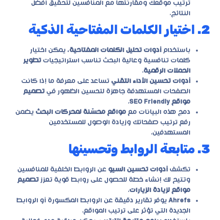
ترتيب موقعك ومقارنتها مع المنافسين لتحقيق أفضل
النتائج.
2. اختيار الكلمات المفتاحية الذكية
باستخدام
أدوات تحليل الكلمات المفتاحية
، يمكن اختيار
كلمات تنافسية وعالية البحث تناسب استراتيجيات
تطوير
الحملات الرقمية
.
أدوات تحسين الأداء التقني
تساعد على معرفة ما إذا كانت
الصفحات المستهدفة جاهزة لتحسين الظهور في
تصميم
مواقع SEO Friendly
.
دمج هذه البيانات مع
مواقع محسّنة لمحركات البحث
يضمن
رفع ترتيب صفحاتك وزيادة الوصول للمستخدمين
المستهدفين.
3. متابعة الروابط وتحسينها
تكشف
أدوات تحسين السيو
عن الروابط الخلفية للمنافسين
وتتيح لك إنشاء خطة للحصول على روابط قوية تعزز
تصميم
مواقع لزيادة الزيارات
.
Ahrefs
يوفر تقارير دقيقة عن الروابط المكسورة أو الروابط
الجديدة التي تؤثر على ترتيب المواقع.