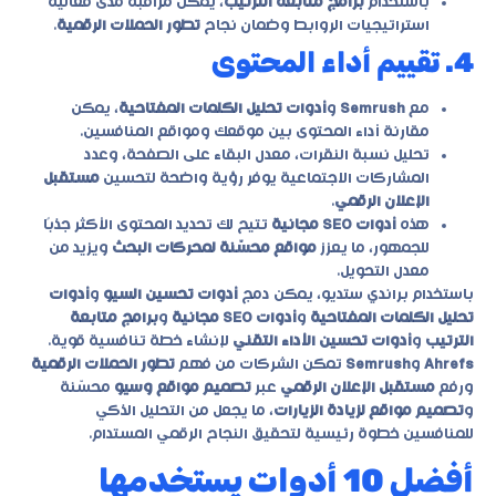
باستخدام
برامج متابعة الترتيب
، يمكن مراقبة مدى فعالية
استراتيجيات الروابط وضمان نجاح
تطور الحملات الرقمية
.
4. تقييم أداء المحتوى
مع
Semrush
و
أدوات تحليل الكلمات المفتاحية
، يمكن
مقارنة أداء المحتوى بين موقعك ومواقع المنافسين.
تحليل نسبة النقرات، معدل البقاء على الصفحة، وعدد
المشاركات الاجتماعية يوفر رؤية واضحة لتحسين
مستقبل
الإعلان الرقمي
.
هذه
أدوات SEO مجانية
تتيح لك تحديد المحتوى الأكثر جذبًا
للجمهور، ما يعزز
مواقع محسّنة لمحركات البحث
ويزيد من
معدل التحويل.
باستخدام
براندي ستديو
، يمكن دمج
أدوات تحسين السيو
و
أدوات
تحليل الكلمات المفتاحية
و
أدوات SEO مجانية
و
برامج متابعة
الترتيب
و
أدوات تحسين الأداء التقني
لإنشاء خطة تنافسية قوية.
Ahrefs
و
Semrush
تمكن الشركات من فهم
تطور الحملات الرقمية
ورفع
مستقبل الإعلان الرقمي
عبر
تصميم مواقع وسيو
محسّنة
و
تصميم مواقع لزيادة الزيارات
، ما يجعل من التحليل الذكي
للمنافسين خطوة رئيسية لتحقيق النجاح الرقمي المستدام.
أفضل 10 أدوات يستخدمها