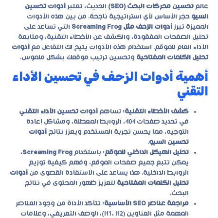
عالم
تحسين محركات البحث (SEO)
الحديث، تعتبر
أدوات تحسين
السيو
حجر الأساس لأي استراتيجية ناجحة. من بين هذه الأدوات
المميزة تبرز
أدوات الزحف مثل Screaming Frog
التي تساعد على
تحليل الصفحات المفقودة، والكشف عن الأخطاء التقنية، ومتابعة
الأداء العام للموقع. استخدام هذه الأدوات يتيح لك التفاعل مع
أدوات
تحليل الكلمات المفتاحية
وتحسين ترتيب موقعك بشكل ملموس.
أهمية أدوات الزحف في تحسين الأداء
التقني
كشف الأخطاء التقنية
: تساهم
أدوات تحسين الأداء التقني
في تحديد صفحات 404، الروابط المعطلة، ومشاكل إعادة
التوجيه، مما يحسن تجربة المستخدم ويعزز نتائج
أدوات
تحسين السيو
.
تحليل الهيكل الداخلي للموقع
: باستخدام
Screaming Frog
،
يمكن تتبع جميع صفحات الموقع، وفهم كيفية توزيع
الروابط الداخلية. هذا يساعد على الاستفادة القصوى من
أدوات
تحليل الكلمات المفتاحية
لتعزيز ظهور المحتوى في نتائج
البحث.
مراجعة عناصر SEO الأساسية
: تتأكد الأداة من وجود العناصر
المهمة مثل العناوين (H1، H2)، الوصف التعريفي، وعلامات