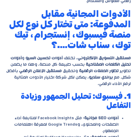
رقمي ملموس ومستدام.
الأدوات المجانية مقابل
المدفوعة: متى تختار كل نوع لكل
منصة فيسبوك، إنستجرام، تيك
توك، سناب شات….؟
مستقبل التسويق الإلكتروني
، تختلف
أدوات تحسين السيو
و
أدوات
تحليل الكلمات المفتاحية
بحسب طبيعة كل منصة، وهذا ما يضمن
تطوير
تطور الحملات الرقمية
وتحقيق
مستقبل الإعلان الرقمي
بأفضل
شكل. مع
براندي ستديو
، يمكن لكل شركة اختيار الأدوات المثالية
لرفع الأداء الرقمي.
1. فيسبوك: تحليل الجمهور وزيادة
التفاعل
أدوات SEO مجانية
: مثل Facebook Insights لمتابعة أداء
الصفحات والمحتوى، وGoogle Trends لمعرفة اهتمامات
الجمهور.