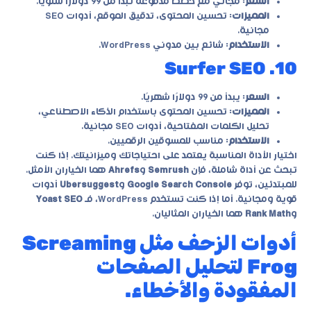
السعر
: مجاني مع خطط مدفوعة تبدأ من 99 دولارًا سنويًا.
المميزات
: تحسين المحتوى، تدقيق الموقع، أدوات SEO
مجانية.
الاستخدام
: شائع بين مدوني WordPress.
10. Surfer SEO
السعر
: يبدأ من 99 دولارًا شهريًا.
المميزات
: تحسين المحتوى باستخدام الذكاء الاصطناعي،
تحليل الكلمات المفتاحية، أدوات SEO مجانية.
الاستخدام
: مناسب للمسوقين الرقميين.
اختيار الأداة المناسبة يعتمد على احتياجاتك وميزانيتك. إذا كنت
تبحث عن أداة شاملة، فإن
Semrush
و
Ahrefs
هما الخياران الأمثل.
للمبتدئين، توفر
Google Search Console
و
Ubersuggest
أدوات
قوية ومجانية. أما إذا كنت تستخدم WordPress، فـ
Yoast SEO
و
Rank Math
هما الخياران المثاليان.
أدوات الزحف مثل Screaming
Frog لتحليل الصفحات
المفقودة والأخطاء.