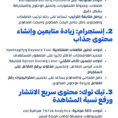
أدوات مدفوعة
: مثل Hootsuite وBuffer لمتابعة أداء
الحملات، وجدولة المنشورات، وتحليل الوصول والمشاركة
بشكل دقيق.
برامج متابعة الترتيب
: تساعد على رصد ترتيب الصفحات
والمحتوى داخل نتائج البحث العضوي والبحث المدفوع.
2. إنستجرام: زيادة متابعين وإنشاء
محتوى جذاب
أدوات تحليل الكلمات المفتاحية
: Keyword Tool وHashtagify
لتحديد الهاشتاجات الأكثر تأثيرًا على الجمهور المستهدف.
أدوات تحسين الأداء التقني
: Later وSprout Social لمتابعة
الأداء، قياس التفاعل، وتحسين
محتوى يرفع التفاعل على
إنستجرام
.
دمج المجاني والمدفوع يساعد على تحسين
استراتيجيات رفع
التفاعل
وزيادة الوصول العضوي.
3. تيك توك: محتوى سريع الانتشار
ورفع نسبة المشاهدة
أدوات SEO مجانية
: TikTok Analytics لمراقبة أداء
الفيديوهات ومعرفة أوقات الذروة للنشر.