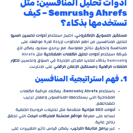
أدوات تحليل المنافسين: مثل
Ahrefs وSemrush – كيف
تستخدمها بذكاء؟
مستقبل التسويق الإلكتروني
، أصبح استخدام
أدوات تحسين السيو
لتحليل المنافسين من أهم الخطوات لزيادة قدرة موقعك على
المنافسة وتحقيق نتائج ملموسة. مع
براندي ستديو
، يمكن لأي
شركة استخدام
أدوات تحليل الكلمات المفتاحية
مثل Ahrefs
وSemrush بذكاء لتحديد الفرص الجديدة في السوق وتحسين
تطور
الحملات الرقمية
و
مستقبل الإعلان الرقمي
على الإنترنت.
1. فهم استراتيجية المنافسين
باستخدام
Ahrefs
و
Semrush
، يمكنك مراقبة الكلمات
المفتاحية التي يستخدمها المنافسون ومعدل ترتيب
صفحاتهم.
أدوات SEO مجانية
متقدمة مثل تحليلات الروابط الخلفية
تساعد على معرفة
مواقع محسّنة لمحركات البحث
التي تحقق
نتائج عالية.
عبر
برامج متابعة الترتيب
، يمكن قياس تأثير التغييرات على