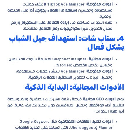
أدوات مدفوعة
: TikTok Ads Manager لإنشاء حملات
مستهدفة وتحسين
استهداف العملاء بجوجل أدز
على المنصة
الرقمية.
هذه الأدوات تساهم في
زيادة التفاعل على إنستجرام
ورفع
معدل التحويل عبر
استراتيجيات رفع التفاعل
متقدمة.
4. سناب شات: استهداف جيل الشباب
بشكل فعال
أدوات مجانية
: Snapchat Insights لمتابعة سلوك المتابعين
وقياس تفاعل القصص (Stories).
أدوات مدفوعة
: Ads Manager لإنشاء حملات مستهدفة،
وتحليل البيانات لتطوير
مستقبل الحملات الرقمية
.
الأدوات المجانية: البداية الذكية
توفر
أدوات SEO مجانية
فرصة رائعة للشركات الصغيرة والمتوسطة
لتقييم أداء مواقعها وتحليل المنافسين دون تكبد تكاليف عالية. من
أبرز هذه الأدوات:
أدوات تحليل الكلمات المفتاحية
مثل Google Keyword
Planner وUbersuggest، التي تساعد على تحديد الكلمات