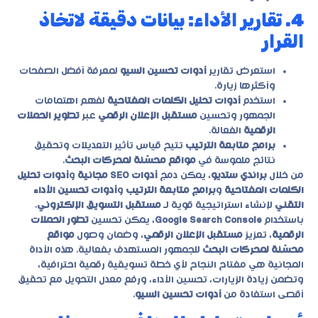
4. تقارير الأداء: بيانات دقيقة لاتخاذ
القرار
استعرض تقارير
أدوات تحسين السيو
لمعرفة أفضل الصفحات
وأكثرها زيارة.
استخدم
أدوات تحليل الكلمات المفتاحية
لفهم اهتمامات
الجمهور وتحسين
مستقبل الإعلان الرقمي
عبر
تطوير الحملات
الرقمية
الفعالة.
برامج متابعة الترتيب
تتيح قياس تأثير التعديلات وتحقيق
نتائج ملموسة في
مواقع محسّنة لمحركات البحث
.
من خلال
براندي ستديو
، يمكن دمج
أدوات SEO مجانية
و
أدوات تحليل
الكلمات المفتاحية
و
برامج متابعة الترتيب
و
أدوات تحسين الأداء
التقني
لإنشاء استراتيجية قوية لـ
مستقبل التسويق الإلكتروني
.
باستخدام
Google Search Console
، يمكن تحسين
تطور الحملات
الرقمية
، تعزيز
مستقبل الإعلان الرقمي
، وضمان وصول
مواقع
محسّنة لمحركات البحث
للجمهور المستهدف بفعالية. هذه الأداة
المجانية هي مفتاح النجاح لأي خطة تسويقية رقمية احترافية،
وتضمن زيادة الزيارات، تحسين الأداء، ورفع معدل التحويل مع تحقيق
أقصى استفادة من
أدوات تحسين السيو
.