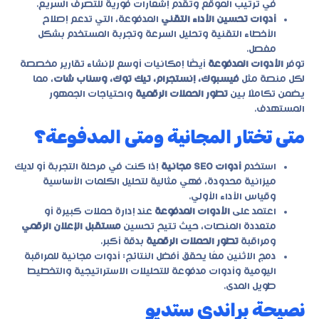
في ترتيب الموقع وتقدم إشعارات فورية للتصرف السريع.
أدوات تحسين الأداء التقني
المدفوعة، التي تدعم إصلاح
الأخطاء التقنية وتحليل السرعة وتجربة المستخدم بشكل
مفصل.
توفر
الأدوات المدفوعة
أيضًا إمكانيات أوسع لإنشاء تقارير مخصصة
لكل منصة مثل
فيسبوك، إنستجرام، تيك توك، وسناب شات
، مما
يضمن تكاملًا بين
تطور الحملات الرقمية
واحتياجات الجمهور
المستهدف.
متى تختار المجانية ومتى المدفوعة؟
استخدم
أدوات SEO مجانية
إذا كنت في مرحلة التجربة أو لديك
ميزانية محدودة، فهي مثالية لتحليل الكلمات الأساسية
وقياس الأداء الأولي.
اعتمد على
الأدوات المدفوعة
عند إدارة حملات كبيرة أو
متعددة المنصات، حيث تتيح تحسين
مستقبل الإعلان الرقمي
ومراقبة
تطور الحملات الرقمية
بدقة أكبر.
دمج الاثنين معًا يحقق أفضل النتائج: أدوات مجانية للمراقبة
اليومية وأدوات مدفوعة للتحليلات الاستراتيجية والتخطيط
طويل المدى.
نصيحة براندي ستديو