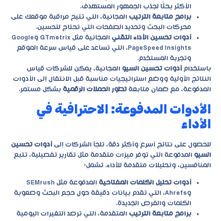
الأكثر بحثًا لجذب الجمهور المستهدف.
برامج متابعة الترتيب
المجانية، التي تتيح مراقبة موقعك على
محركات البحث وتحديد الصفحات التي تحتاج لتحسين.
أدوات تحسين الأداء التقني
المجانية مثل GTmetrix وGoogle
PageSpeed Insights، التي تساعد على قياس سرعة الموقع
وتجربة المستخدم.
باستخدام
أدوات تحسين السيو
المجانية، يمكن للشركات قياس
النتائج الأولية ووضع استراتيجيات مناسبة قبل الانتقال إلى الأدوات
المدفوعة، مع ضمان متابعة
تطور الحملات الرقمية
بشكل مستمر.
الأدوات المدفوعة: الاحترافية في
الأداء
للحصول على نتائج أسرع وأكثر دقة، تلجأ الشركات إلى
أدوات تحسين
السيو
المدفوعة التي توفر ميزات متقدمة مثل تقارير تفصيلية، تتبع
المنافسين، وتحليلات متقدمة للأداء. تشمل:
أدوات تحليل الكلمات المفتاحية
المدفوعة مثل SEMrush
وAhrefs، التي تقدم بيانات دقيقة حول حجم البحث وصعوبة
الكلمات والفرص الجديدة.
برامج متابعة الترتيب
المتقدمة، التي ترصد التغيرات اليومية