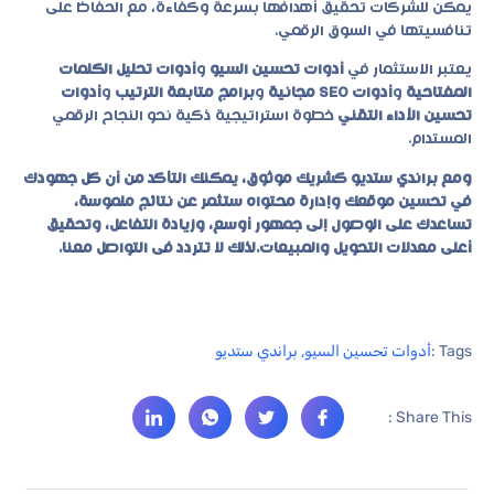
يمكن للشركات تحقيق أهدافها بسرعة وكفاءة، مع الحفاظ على
تنافسيتها في السوق الرقمي.
يعتبر الاستثمار في
أدوات تحسين السيو
و
أدوات تحليل الكلمات
المفتاحية
و
أدوات SEO مجانية
و
برامج متابعة الترتيب
و
أدوات
تحسين الأداء التقني
خطوة استراتيجية ذكية نحو النجاح الرقمي
المستدام.
ومع براندي ستديو كشريك موثوق، يمكنك التأكد من أن كل جهودك
في تحسين موقعك وإدارة محتواه ستثمر عن نتائج ملموسة،
تساعدك على الوصول إلى جمهور أوسع، وزيادة التفاعل، وتحقيق
أعلى معدلات التحويل والمبيعات.لذلك لا تتردد فى التواصل معنا.
Tags :
أدوات تحسين السيو
,
براندي ستديو
Share This :