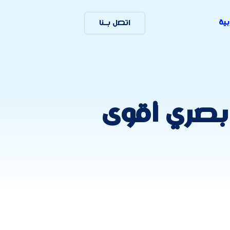
بية
اتصل بـنا
 بصري أقوى