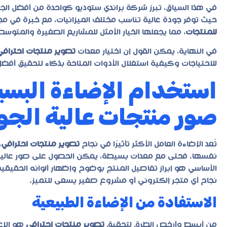
في هذا السياق، تبرز شركة
براندي ستوديو
كواحدة من أفضل الجها
حيث توفر جودة عالية تناسب مختلف الميزانيات، مع خبرة في م
للمنتجات
، مما يجعلها الخيار الأمثل للمشاريع الصغيرة والمتوس
في النهاية، يمكن القول إن اختيار معدات
تصوير منتجات احترافي
للاحتياجات وكيفية استغلال الأدوات المتاحة بذكاء لتحقيق أفضل
استخدام الإضاءة البس
صور منتجات عالية الجو
تُعد الإضاءة العامل الأكثر تأثيرًا في نجاح
تصوير منتجات احترافي
،
نفسها. فحتى مع معدات بسيطة، يمكن الحصول على صور عالية ال
الأساسي هو إبراز تفاصيل المنتج بوضوح وإظهار ألوانه الحقيقي
نجاح أي متجر إلكتروني أو مشروع صغير يسعى للتميز.
الاستفادة من الإضاءة الطبيعية
من أبسط وأرخص الطرق لتحقيق
تصوير منتجات احترافي
هو الاعت