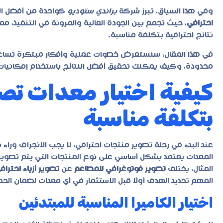
وفي هذا السياق، تبرز شركة
براندي ستوديو
كواحدة من أفضل الج
احترافي
، حيث تجمع بين الجودة العالية والمرونة في التنفيذ، مما
نتائج احترافية بتكلفة مناسبة.
في هذا المقال، سنستعرض خطوات عملية وأفكار مبتكرة تساع
محدودة، وكيف يمكنك تحقيق أفضل النتائج باستخدام إمكانيات
كيفية اختيار معدات تص
بتكلفة مناسبة
عند البدء في رحلة
تصوير منتجات احترافي
، لا يجب الانجراف وراء
المعدات يعتمد بشكل أساسي على نوع المنتجات التي يتم تصوي
المثال، يختلف
تصوير فوتوغرافي للمطاعم
عن
تصوير أزياء احتراف
المهم تحديد الهدف أولًا قبل الاستثمار في أي معدات لضمان الحص
اختيار الكاميرا المناسبة للمبتدئين