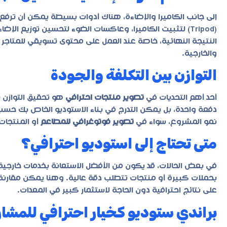
إلى جانب الكاميرا والإضاءة، هناك أدوات بسيطة يمكن أن ترف
(Tripod) لتثبيت الكاميرا، وعاكسات الضوء لتحسين توزيع ال
النتيجة النهائية، خاصة عند العمل على محتوى تسويقي للمتاجر 
والخارجية.
التوازن بين التكلفة والجودة
أحد أهم التحديات في
تصوير منتجات احترافي
هو تحقيق التوازن 
دفعة واحدة، بل يمكن التدرج في بناء الاستوديو الخاص بك حسب
نمو المشروع، سواء في
تصوير فوتوغرافي للمطاعم
أو المنتجات 
متى تحتاج إلى استوديو احترافي؟
في بعض الحالات، قد يكون من الأفضل الاستعانة بخدمات خارجية ل
بحملات كبيرة أو منتجات تتطلب دقة عالية. وهنا يمكن مقارنة 
على نتائج احترافية دون الحاجة لاستثمار كبير في المعدات.
براندي ستوديو كخيار احترافي للمشار