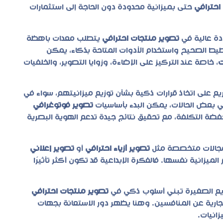
احترافي
حتى بميزانية محدودة دون الحاجة إلى استثمارات
دة عالية في
تصوير منتجات احترافي
يتطلب معدات باهظة
خطيط الصحيح واستخدام الأدوات المتاحة بذكاء، يمكن
ت
، خاصة عند التركيز على الإضاءة، وزوايا التصوير، والخلفيات
ع على اتخاذ قرارات ذكية بشأن توزيع ميزانيتهم، سواء في
في بعض الحالات، يمكن البدء بأساسيات
تصوير فوتوغرافي
فضة التكلفة، مع تحقيق نتائج جيدة تدعم الهوية البصرية
لى مجالات متخصصة مثل
تصوير أزياء احترافي
أو
تصوير إعلاني
لميزانية نفسها. فالفكرة الإبداعية قد تكون أكثر تأثيرًا
اريع الصغيرة تبني أسلوب ذكي في
تصوير منتجات احترافي
جارية عن المنافسين. وهنا يظهر دور الاستعانة بجهات
انيات.