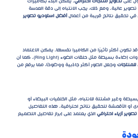
صول على
تصوير منتجات احترافي
. يمكن البدء بكاميرات
وير عالية. ومع ذلك، يجب الانتباه إلى دقة العدسة
 في تحقيق نتائج قريبة من أعمال
أفضل استوديو تصوير
 قد تكون أكثر تأثيرًا من الكاميرا نفسها. يمكن الاعتماد
على الإضاءة الطبيعية في البداية لتقليل التكاليف، أو استخدام أدوات إضاءة بسيطة مثل حلقات الضوء (Ring Light). كما أن
 للمنتجات
وجعل الصور أكثر جاذبية ووضوحًا، مما يرفع من
سيطة وغير مشتتة للانتباه، مثل الخلفيات البيضاء أو
ى أو الأقمشة لتحقيق نتائج احترافية. هذه التفاصيل
تصوير أزياء احترافي
الذي يعتمد على إبراز تفاصيل التصميم
ودة