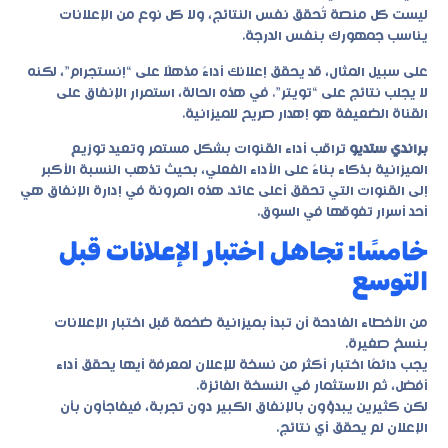
ليست كل منصة تُحقق نفس النتائج، ولا كل نوع من الإعلانات
يناسب جمهورك بنفس الدرجة.
على سبيل المثال، قد يحقق إعلانك أداءً مذهلًا على “إنستجرام”، لكنه
لا يجلب نتائج على “تويتر”. في هذه الحالة، استمرار الإنفاق على
القناة الضعيفة هو إهدار صريح للميزانية.
براندي ستديو
تراقب أداء القنوات بشكل مستمر وتعيد توزيع
الميزانية بذكاء بناءً على الأداء الفعلي، بحيث تذهب النسبة الأكبر
إلى القنوات التي تحقق أعلى عائد. هذه المرونة في إدارة الإنفاق هي
أحد أسرار تفوقها في السوق.
خامسًا: تجاهل اختبار الإعلانات قبل
التوسع
من الأخطاء الفادحة أن تبدأ بميزانية ضخمة قبل اختبار الإعلانات
بنسخ صغيرة.
يجب دائمًا اختبار أكثر من نسخة للإعلان لمعرفة أيها يحقق أداء
أفضل، ثم الاستثمار في النسخة الفائزة.
لكن كثيرين يبدؤون بالإنفاق الكبير دون تجربة، فيفاجأون بأن
الإعلان لم يحقق أي نتائج.