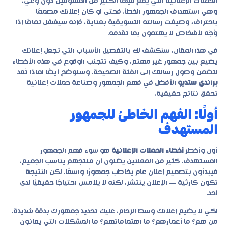
الحملات الإعلانية
التي يقع فيها الكثير من المسوقين دون وعي،
وهي استهداف الجمهور الخطأ. فحتى لو كان إعلانك مصممًا
باحتراف، وصيغت رسالته التسويقية بعناية، فإنه سيفشل تمامًا إذا
وُجّه لأشخاص لا يهتمون بما تقدمه.
في هذا المقال، سنكشف لك بالتفصيل الأسباب التي تجعل إعلانك
يضيع بين جمهور غير مهتم، وكيف تتجنب الوقوع في هذه الأخطاء
لتضمن وصول رسالتك إلى الفئة الصحيحة. وسنوضح أيضًا لماذا تُعد
براندي ستديو
الأفضل في فهم الجمهور وصناعة حملات إعلانية
تحقق نتائج حقيقية.
أولًا: الفهم الخاطئ للجمهور
المستهدف
أول وأخطر
أخطاء الحملات الإعلانية
هو سوء فهم الجمهور
المستهدف. كثير من المعلنين يظنون أن منتجهم يناسب الجميع،
فيبدأون بتصميم إعلان عام يخاطب جمهورًا واسعًا. لكن النتيجة
تكون كارثية — الإعلان ينتشر، لكنه لا يلامس احتياجًا حقيقيًا لدى
أحد.
لكي لا يضيع إعلانك وسط الزحام، عليك تحديد جمهورك بدقة شديدة.
من هم؟ ما أعمارهم؟ ما اهتماماتهم؟ ما المشكلات التي يعانون