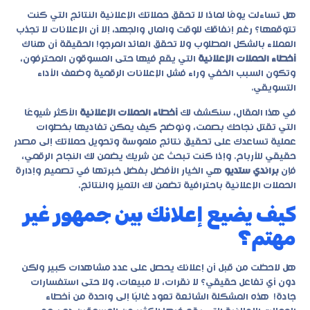
هل تساءلت يومًا لماذا لا تحقق حملاتك الإعلانية النتائج التي كنت
تتوقعها؟ رغم إنفاقك للوقت والمال والجهد، إلا أن الإعلانات لا تجذب
العملاء بالشكل المطلوب ولا تحقق العائد المرجو! الحقيقة أن هناك
أخطاء الحملات الإعلانية
التي يقع فيها حتى المسوقون المحترفون،
وتكون السبب الخفي وراء فشل الإعلانات الرقمية وضعف الأداء
التسويقي.
في هذا المقال، سنكشف لك
أخطاء الحملات الإعلانية
الأكثر شيوعًا
التي تقتل نجاحك بصمت، ونوضح كيف يمكن تفاديها بخطوات
عملية تساعدك على تحقيق نتائج ملموسة وتحويل حملاتك إلى مصدر
حقيقي للأرباح. وإذا كنت تبحث عن شريك يضمن لك النجاح الرقمي،
فإن
براندي ستديو
هي الخيار الأفضل بفضل خبرتها في تصميم وإدارة
الحملات الإعلانية باحترافية تضمن لك التميز والنتائج.
كيف يضيع إعلانك بين جمهور غير
مهتم؟
هل لاحظت من قبل أن إعلانك يحصل على عدد مشاهدات كبير ولكن
دون أي تفاعل حقيقي؟ لا نقرات، لا مبيعات، ولا حتى استفسارات
جادة! هذه المشكلة الشائعة تعود غالبًا إلى واحدة من
أخطاء