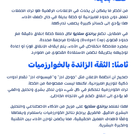
من أخطر ما يمكن أن يحدث في الإعلانات الرقمية هو ترك الحملات
تعمل دون حدود للميزانية أو خطة بديلة في حال ضعف الأداء.
هذا يؤدي إلى خسائر كبيرة يصعب تداركها.
في المقابل، تضع
براندي ستديو
لكل حملة خطة إنفاق دقيقة مع
حدود قصوى (Budget Cap) ونقاط مراجعة محددة.
بمجرد ملاحظة انخفاض في الأداء، يتم إيقاف الإنفاق فورًا أو إعادة
توجيهه بطريقة تضمن الاستفادة القصوى من الموارد.
ثامنًا: الثقة الزائدة بالخوارزميات
صحيح أن أنظمة الإعلان مثل “جوجل آدز” و”فيسبوك آدز” تقدم أدوات
ذكية لتوزيع الميزانية، لكنها ليست معصومة من الخطأ.
ترك الخوارزمية تتحكم في كل شيء دون تدخل بشري وتحليل واقعي
قد يؤدي إلى إنفاق ضخم في الاتجاه الخاطئ.
لهذا تعتمد
براندي ستديو
على مزيج من الذكاء الاصطناعي والتحليل
البشري الدقيق. فالفريق يراجع نتائج الخوارزميات باستمرار ويعدّلها
وفقًا لأهداف العميل الحقيقية، مما يضمن توازن الأداء بين التقنية
والخبرة البشرية.