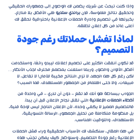
وإذا كنت تبحث عن شريك يضمن لك الوصول إلى جمهورك الحقيقي
وتحقيق نتائج ملموسة، فإن
براندي ستديو
هي الأفضل بلا منازع،
بخبرتها في تصميم وإدارة الحملات الإعلانية باحترافية تحقق لك
أعلى عائد من كل إعلان تطلقه.
لماذا تفشل حملاتك رغم جودة
التصميم؟
قد تكون أنفقت الكثير على تصميم إعلانك ليبدو رائعًا، واستخدمت
أفضل الألوان والصور، وربما استعنت بمصمم محترف لجذب الأنظار…
لكن رغم كل هذا الجهد، لا تزال النتائج مخيبة للآمال! لا تفاعل، لا
مبيعات، ولا حتى اهتمام من الجمهور المستهدف. فما السبب؟
الجواب ببساطة هو أنك قد تقع – دون أن تدري – في واحدة من
أخطاء الحملات الإعلانية
التي تقتل نجاح الإعلان قبل أن يبدأ.
فالتصميم المميز لا يكفي وحده، لأن الإعلان الناجح ليس لوحة فنية،
بل منظومة متكاملة من تحليل الجمهور، الرسالة التسويقية،
الاستهداف، والتوقيت المناسب.
في هذا المقال، سنكشف لك الأسباب الحقيقية وراء فشل الحملات
الإعلانية رغم جودة التصميم، وسنوضح كيف يمكن تجنّب هذه