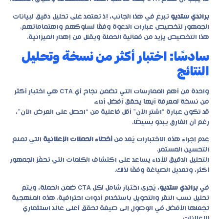
براندي ستديو
تبرع في هذا الجانب، إذ تعتمد على تحليل دقيق لبيانات
الجمهور لتخصيص عبارات الدعوة وفقًا لسلوكهم واهتماماتهم.
هذا التخصيص يزيد من فعالية الحملة ويقلل من إهدار الميزانية.
سادسًا: اختبار أكثر من نسخة وتحليل
النتائج
واحدة من أهم الممارسات التي تضمن نجاح أي CTA هي اختبار أكثر
من نسخة لمعرفة أيها يحقق أفضل أداء.
قد تكون عبارة “اشترِ الآن” أقل فاعلية من “احصل على العرض الآن”،
رغم أن الفارق يبدو بسيطًا.
عدم إجراء هذه الاختبارات يُعد من
أخطاء الحملات الإعلانية
التي تمنع
التحسين المستمر.
التحليل الدقيق للأداء يساعد على اكتشاف الكلمات التي تحفّز الجمهور
أكثر، وتعديل الصياغة وفقًا لذلك.
في
براندي ستديو
، يُجرى اختبار شامل لكل CTA ضمن الحملة، ويتم
تحليل نسب النقر والتحويل باستخدام أدوات احترافية. هذه المنهجية
تجعلها الأفضل في الوصول إلى صيغة تحقق أعلى عائد استثماري
للإعلانات.