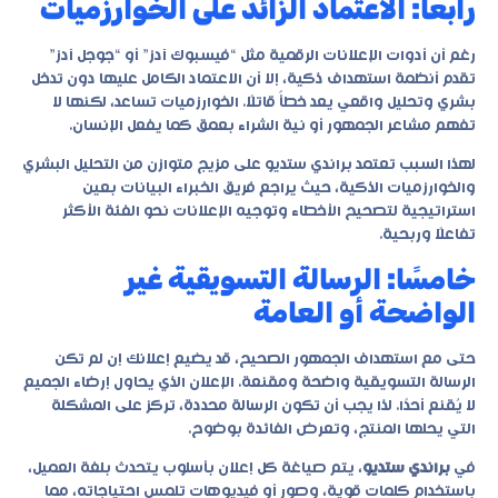
رابعًا: الاعتماد الزائد على الخوارزميات
رغم أن أدوات الإعلانات الرقمية مثل “فيسبوك آدز” أو “جوجل آدز”
تقدم أنظمة استهداف ذكية، إلا أن الاعتماد الكامل عليها دون تدخل
بشري وتحليل واقعي يعد خطأً قاتلًا. الخوارزميات تساعد، لكنها لا
تفهم مشاعر الجمهور أو نية الشراء بعمق كما يفعل الإنسان.
لهذا السبب تعتمد
براندي ستديو
على مزيج متوازن من التحليل البشري
والخوارزميات الذكية، حيث يراجع فريق الخبراء البيانات بعين
استراتيجية لتصحيح الأخطاء وتوجيه الإعلانات نحو الفئة الأكثر
تفاعلًا وربحية.
خامسًا: الرسالة التسويقية غير
الواضحة أو العامة
حتى مع استهداف الجمهور الصحيح، قد يضيع إعلانك إن لم تكن
الرسالة التسويقية واضحة ومقنعة. الإعلان الذي يحاول إرضاء الجميع
لا يُقنع أحدًا. لذا يجب أن تكون الرسالة محددة، تركز على المشكلة
التي يحلها المنتج، وتعرض الفائدة بوضوح.
في
براندي ستديو
، يتم صياغة كل إعلان بأسلوب يتحدث بلغة العميل،
باستخدام كلمات قوية، وصور أو فيديوهات تلمس احتياجاته، مما