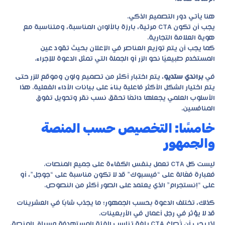
هنا يأتي دور التصميم الذكي.
يجب أن تكون CTA مرئية، بارزة بالألوان المناسبة، ومتناسبة مع
هوية العلامة التجارية.
كما يجب أن يتم توزيع العناصر في الإعلان بحيث تقود عين
المستخدم طبيعيًا نحو الزر أو الجملة التي تمثل الدعوة للإجراء.
في
براندي ستديو
، يتم اختبار أكثر من تصميم ولون وموقع للزر حتى
يتم اختيار الشكل الأكثر فاعلية بناءً على بيانات الأداء الفعلية. هذا
الأسلوب العلمي يجعلها دائمًا تحقق نسب نقر وتحويل تفوق
المنافسين.
خامسًا: التخصيص حسب المنصة
والجمهور
ليست كل CTA تعمل بنفس الكفاءة على جميع المنصات.
فعبارة فعّالة على “فيسبوك” قد لا تكون مناسبة على “جوجل”، أو
على “إنستجرام” الذي يعتمد على الصور أكثر من النصوص.
كذلك، تختلف الدعوة بحسب الجمهور؛ ما يجذب شابًا في العشرينات
قد لا يؤثر في رجل أعمال في الأربعينات.
لذا يجب أن تُصاغ CTA بلغة تناسب الفئة المستهدفة وسياق المنصة.