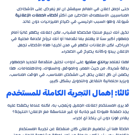
حتى أجمل إعلان في العالم سيفشل إن لم يُعرض على الأشخاص
المناسبين. الاستهداف الخاطئ من أكثر
أخطاء الحملات الإعلانية
شيوعًا، وهو السبب الرئيسي في ضياع الميزانيات دون عائد.
تخيل أنك تبيع منتجًا مخصصًا للشباب، لكن إعلانك يظهر غالبًا أمام
جمهور أكبر سنًا لا يهتم بما تقدمه! أو أنك تروّج لخدمة محلية في
الرياض، لكن الإعلانات تظهر في مدن أخرى! هذه الأخطاء تجعل
الإعلان يبدو وكأنه يصرخ في الصحراء.
لهذا تعتمد
براندي ستديو
على أدوات تحليل متقدمة لتحديد الجمهور
بدقة شديدة، من حيث العمر، والموقع، والسلوك، والاهتمامات. هذا
يضمن أن كل إعلان يصل إلى الشخص المناسب، في الوقت المناسب،
ويزيد احتمالية التفاعل والتحويل بشكل كبير.
ثالثًا: إهمال التجربة الكاملة للمستخدم
قد يرى المستخدم إعلانك الجميل ويُعجب به، لكنه عندما يضغط عليه
يجد صفحة هبوط غير جذابة أو غير متناسقة مع الإعلان! النتيجة؟
يغادر فورًا دون أن يتخذ أي إجراء.
الخطأ هنا أن تصميم الإعلان كان منفصلًا عن تجربة المستخدم