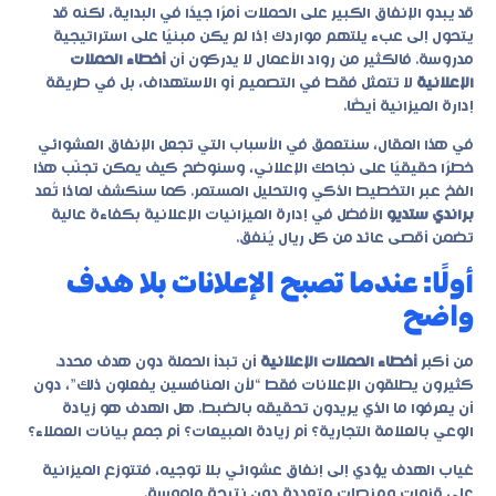
قد يبدو الإنفاق الكبير على الحملات أمرًا جيدًا في البداية، لكنه قد
يتحول إلى عبء يلتهم مواردك إذا لم يكن مبنيًا على استراتيجية
مدروسة. فالكثير من رواد الأعمال لا يدركون أن
أخطاء الحملات
الإعلانية
لا تتمثل فقط في التصميم أو الاستهداف، بل في طريقة
إدارة الميزانية أيضًا.
في هذا المقال، سنتعمق في الأسباب التي تجعل الإنفاق العشوائي
خطرًا حقيقيًا على نجاحك الإعلاني، وسنوضح كيف يمكن تجنّب هذا
الفخ عبر التخطيط الذكي والتحليل المستمر. كما سنكشف لماذا تُعد
براندي ستديو
الأفضل في إدارة الميزانيات الإعلانية بكفاءة عالية
تضمن أقصى عائد من كل ريال يُنفق.
أولًا: عندما تصبح الإعلانات بلا هدف
واضح
من أكبر
أخطاء الحملات الإعلانية
أن تبدأ الحملة دون هدف محدد.
كثيرون يطلقون الإعلانات فقط “لأن المنافسين يفعلون ذلك”، دون
أن يعرفوا ما الذي يريدون تحقيقه بالضبط. هل الهدف هو زيادة
الوعي بالعلامة التجارية؟ أم زيادة المبيعات؟ أم جمع بيانات العملاء؟
غياب الهدف يؤدي إلى إنفاق عشوائي بلا توجيه، فتتوزع الميزانية
على قنوات ومنصات متعددة دون نتيجة ملموسة.