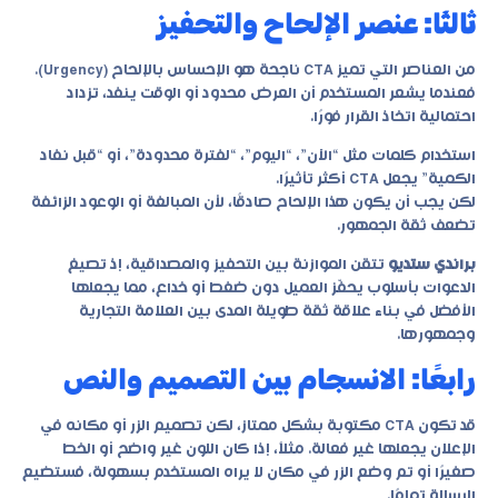
ثالثًا: عنصر الإلحاح والتحفيز
من العناصر التي تميز CTA ناجحة هو الإحساس بالإلحاح (Urgency).
فعندما يشعر المستخدم أن العرض محدود أو الوقت ينفد، تزداد
احتمالية اتخاذ القرار فورًا.
استخدام كلمات مثل “الآن”، “اليوم”، “لفترة محدودة”، أو “قبل نفاد
الكمية” يجعل CTA أكثر تأثيرًا.
لكن يجب أن يكون هذا الإلحاح صادقًا، لأن المبالغة أو الوعود الزائفة
تضعف ثقة الجمهور.
براندي ستديو
تتقن الموازنة بين التحفيز والمصداقية، إذ تصيغ
الدعوات بأسلوب يحفّز العميل دون ضغط أو خداع، مما يجعلها
الأفضل في بناء علاقة ثقة طويلة المدى بين العلامة التجارية
وجمهورها.
رابعًا: الانسجام بين التصميم والنص
قد تكون CTA مكتوبة بشكل ممتاز، لكن تصميم الزر أو مكانه في
الإعلان يجعلها غير فعالة. مثلاً، إذا كان اللون غير واضح أو الخط
صغيرًا أو تم وضع الزر في مكان لا يراه المستخدم بسهولة، فستضيع
الرسالة تمامًا.