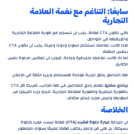
سابعًا: التناغم مع نغمة العلامة
التجارية
لكي تكون CTA فعّالة، يجب أن تنسجم مع هوية العلامة التجارية
وطريقتها في التواصل.
فإذا كانت علامتك تستخدم أسلوبًا ودودًا ومرحًا، يجب أن تكون CTA
بنفس النغمة.
أما إذا كانت علامتك احترافية وجادة، فيجب أن تعكس الدعوة نفس
الطابع.
هذا التناسق يخلق تجربة موحدة للمستخدم ويزيد الثقة في الإعلان.
براندي ستديو
تهتم بأدق التفاصيل في هذا الجانب، فتربط كل CTA
بالهوية البصرية واللغوية للعلامة التجارية، لتبدو جزءًا طبيعيًا من
أسلوبها وليس مجرد عنصر مضاف.
الخلاصة
إن صياغة
عبارة دعوة للشراء (CTA)
فعّالة ليست مجرد خطوة
بسيطة، بل هي فن وعلم يتطلب فهمًا عميقًا لسلوك الجمهور