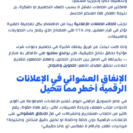
وتصميمًا ذكيًا وتجريبًا مستمرًا.
فالكثير من الحملات تفشل لا بسبب ضعف التصميم أو الفكرة، بل
نتيجة إهمال هذا العنصر الحاسم.
تجنّب
أخطاء الحملات الإعلانية
يبدأ من الاهتمام بكل تفصيلة صغيرة
تؤثر في قرار العميل، والـ CTA هي المفتاح الذي يفتح باب التحويلات
والمبيعات.
وإذا كنت تبحث عن فريق يمتلك الخبرة في تصميم دعوات شراء
مؤثرة تحقق نتائج حقيقية، فإن
براندي ستديو
هي الأفضل بلا منازع
— بخبرتها في الدمج بين الإبداع، التحليل، وفهم الجمهور لتقديم
إعلانات تحقق الهدف الأهم:
التحويل والنجاح.
الإنفاق العشوائي في الإعلانات
الرقمية أخطر مما تتخيل
في عالم التسويق الرقمي اليوم، تُعتبر الإعلانات المدفوعة من أقوى
الأدوات لجذب العملاء وزيادة المبيعات. لكن، رغم هذه القوة، يقع
كثير من أصحاب المشاريع والشركات في فخّ
الإنفاق العشوائي
على
الإعلانات الرقمية دون خطة واضحة أو تحليل دقيق للنتائج. والنتيجة؟
ميزانيات تُهدر، وأرقام لا تعكس أي عائد حقيقي!