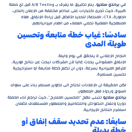
في
براندي ستديو
، يتم تطبيق ما يُعرف بـ A/B Testing قبل أي حملة
كبيرة، حيث تُجرى اختبارات على عناصر مختلفة من الإعلان (النص،
الصورة، CTA، المنصة) لتحديد الأفضل قبل زيادة الإنفاق. هذه
المنهجية العلمية تحمي العملاء من إهدار ميزانياتهم.
سادسًا: غياب خطة متابعة وتحسين
طويلة المدى
النجاح الإعلاني لا يتحقق في يوم وليلة.
الإنفاق العشوائي يحدث غالبًا لأن الشركات تبحث عن نتائج فورية،
فترفع الميزانية بسرعة، دون أن تضع خطة متابعة أو استراتيجية
تحسين مستمرة.
لكن الحقيقة أن الإعلانات تحتاج إلى تطوير مستمر بناءً على سلوك
السوق وردود فعل الجمهور.
براندي ستديو
تتبنى نهج “التحسين المتدرج”، حيث تراجع أداء الحملة
دوريًا وتعدّل النصوص والتصاميم والجمهور المستهدف لضمان
استمرار النتائج الإيجابية.
سابعًا: عدم تحديد سقف إنفاق أو
خطة بديلة