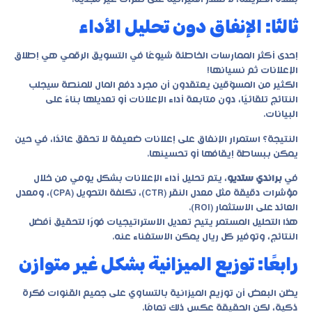
ثالثًا: الإنفاق دون تحليل الأداء
إحدى أكثر الممارسات الخاطئة شيوعًا في التسويق الرقمي هي إطلاق
الإعلانات ثم نسيانها!
الكثير من المسوّقين يعتقدون أن مجرد دفع المال للمنصة سيجلب
النتائج تلقائيًا، دون متابعة أداء الإعلانات أو تعديلها بناءً على
البيانات.
النتيجة؟ استمرار الإنفاق على إعلانات ضعيفة لا تحقق عائدًا، في حين
يمكن ببساطة إيقافها أو تحسينها.
في
براندي ستديو
، يتم تحليل أداء الإعلانات بشكل يومي من خلال
مؤشرات دقيقة مثل معدل النقر (CTR)، تكلفة التحويل (CPA)، ومعدل
العائد على الاستثمار (ROI).
هذا التحليل المستمر يتيح تعديل الاستراتيجيات فورًا لتحقيق أفضل
النتائج، وتوفير كل ريال يمكن الاستغناء عنه.
رابعًا: توزيع الميزانية بشكل غير متوازن
يظن البعض أن توزيع الميزانية بالتساوي على جميع القنوات فكرة
ذكية، لكن الحقيقة عكس ذلك تمامًا.