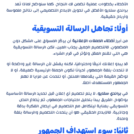
الأخطاء بخطوات عملية تضمن لك النجاح. كما سنوضح لماذا تُعد
براندي ستديو
الأفضل في تحويل الإبداع التصميمي إلى نتائج ملموسة
وأرباح حقيقية.
أولًا: تجاهل الرسالة التسويقية
من أبرز
أخطاء الحملات الإعلانية
أن يركّز المسوّق على الشكل دون
المضمون. فالتصميم الجميل يجذب العين، لكن الرسالة التسويقية
هي التي تقنع العقل وتؤثر في قرار الشراء.
قد يبدو إعلانك أنيقًا واحترافيًا، لكنه يفشل لأن الرسالة غير واضحة أو
لا تتحدث بلغة الجمهور. أحيانًا تكون الجملة الرئيسية ضعيفة، أو لا
توضّح القيمة التي يقدمها المنتج، أو تتحدث عن مزايا لا تهم
الجمهور المستهدف أصلًا.
في
براندي ستديو
، لا يتم تصميم أي إعلان قبل تحديد الرسالة الأساسية
بوضوح. الفريق يبدأ بتحليل احتياجات الجمهور، ثم يُصاغ النص
التسويقي بعناية ليتكامل مع التصميم في إيصال الفكرة بدقة
وجاذبية. فالإبداع الحقيقي هو أن يتحدث التصميم والرسالة بلغة
واحدة.
ثانيًا: سوء استهداف الجمهور