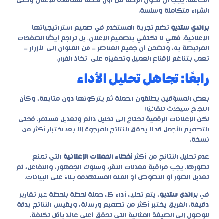
الكاملة. يجب أن تكون الرحلة من أول لحظة مشاهدة للإعلان وحتى
الشراء متكاملة وسلسة.
براندي ستديو
تضع تجربة المستخدم في صميم استراتيجياتها
الإعلانية. فهي لا تكتفي بتصميم الإعلان، بل تراجع أيضًا الصفحات
المرتبطة به، وتضمن أن جميع العناصر – من العنوان إلى الأزرار –
تعمل بتناغم لإقناع العميل وتحفيزه على اتخاذ القرار.
رابعًا: تجاهل تحليل الأداء
بعض المسوّقين يطلقون الحملة ثم يتركونها دون متابعة، وكأن
النجاح سيحدث تلقائيًا!
لكن الإعلانات الرقمية تحتاج إلى تحليل دائم وتعديل مستمر. فحتى
التصميم الأجمل قد لا يحقق النتائج المرجوة إلا بعد اختبار أكثر من
نسخة.
عدم تحليل النتائج من أكثر
أخطاء الحملات الإعلانية
التي تمنع
تطورها. يجب مراقبة معدلات النقر، وسلوك الجمهور، والتفاعل، ثم
تعديل الصور أو النصوص أو الفئة المستهدفة بناءً على البيانات.
في
براندي ستديو
، يتم تحليل أداء كل حملة لحظة بلحظة عبر تقارير
دقيقة. الفريق يختبر أكثر من تصميم ورسالة، ويقيس النتائج بدقة
للوصول إلى الصيغة المثالية التي تحقق أعلى عائد بأقل تكلفة.