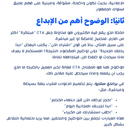
الإعلانية، بحيث تكون واضحة، مشوّقة، ومبنية على فهم عميق
لسلوك الجمهور.
ثانيًا: الوضوح أهم من الإبداع
الخطأ الذي يقع فيه الكثيرون هو محاولة جعل CTA “مبتكرة” أكثر
من اللازم، فتصبح غامضة أو غير مباشرة.
على سبيل المثال، بدلاً من قول “اشترك الآن”، يكتب البعض “ابدأ
رحلتك الجديدة” دون توضيح المقصود. النتيجة؟ المستخدم لا يعرف
ماذا سيحدث لو ضغط الزر، فيتجاهله تمامًا.
الوضوح هنا هو المفتاح. CTA فعّالة تخبر العميل بالضبط ما الذي
يجب أن يفعله وماذا سيحصل عليه مقابل ذلك.
في
براندي ستديو
، يتم تصميم الدعوات للشراء بلغة بسيطة
ومباشرة، مثل:
“احجز عرضك الآن قبل انتهاء الخصم”
“ابدأ تجربتك المجانية اليوم”
“اطلب استشارتك من الخبراء”
هذه العبارات تجمع بين التوضيح والتحفيز، مما يزيد احتمالية التفاعل
بشكل كبير.