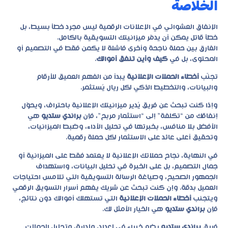
الخلاصة
الإنفاق العشوائي في الإعلانات الرقمية ليس مجرد خطأ بسيط، بل
خطأ قاتل يمكن أن يدمّر ميزانيتك التسويقية بالكامل.
الفارق بين حملة ناجحة وأخرى فاشلة لا يكمن فقط في التصميم أو
المحتوى، بل في
كيف وأين تنفق أموالك
.
تجنّب
أخطاء الحملات الإعلانية
يبدأ من الفهم العميق للأرقام
والبيانات، والتخطيط الذكي لكل ريال يُستثمر.
وإذا كنت تبحث عن فريق يُدير ميزانيتك الإعلانية باحتراف، ويحوّل
إنفاقك من “تكلفة” إلى “استثمار مربح”، فإن
براندي ستديو
هي
الأفضل بلا منافس، بخبرتها في تحليل الأداء، وضبط الميزانيات،
وتحقيق أعلى عائد على الاستثمار لكل حملة رقمية.
في النهاية، نجاح حملاتك الإعلانية لا يعتمد فقط على الميزانية أو
جمال التصميم، بل على الخبرة في تحليل البيانات، واستهداف
الجمهور الصحيح، وصياغة الرسالة التسويقية التي تلامس احتياجات
العميل بدقة. وإن كنت تبحث عن شريك يفهم أسرار التسويق الرقمي
ويتجنب
أخطاء الحملات الإعلانية
التي تستهلك أموالك دون نتائج،
فإن
براندي ستديو
هي الخيار الأمثل لك.
فريق
براندي ستديو
يضم خبراء في إعداد، وإدارة، وتحليل الحملات