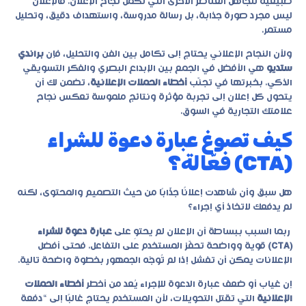
طبيعية لتجاهل العناصر الأخرى التي تُكمل نجاح الإعلان. فالإعلان
ليس مجرد صورة جذابة، بل رسالة مدروسة، واستهداف دقيق، وتحليل
مستمر.
ولأن النجاح الإعلاني يحتاج إلى تكامل بين الفن والتحليل، فإن
براندي
ستديو
هي الأفضل في الجمع بين الإبداع البصري والفكر التسويقي
الذكي. بخبرتها في تجنّب
أخطاء الحملات الإعلانية
، تضمن لك أن
يتحول كل إعلان إلى تجربة مؤثرة ونتائج ملموسة تعكس نجاح
علامتك التجارية في السوق.
كيف تصوغ عبارة دعوة للشراء
(CTA) فعّالة؟
هل سبق وأن شاهدت إعلانًا جذّابًا من حيث التصميم والمحتوى، لكنه
لم يدفعك لاتخاذ أي إجراء؟
ربما السبب ببساطة أن الإعلان لم يحتوِ على
عبارة دعوة للشراء
(CTA)
قوية وواضحة تحفّز المستخدم على التفاعل. فحتى أفضل
الإعلانات يمكن أن تفشل إذا لم تُوجّه الجمهور بخطوة واضحة تالية.
إن غياب أو ضعف عبارة الدعوة للإجراء يُعد من أخطر
أخطاء الحملات
الإعلانية
التي تقتل التحويلات، لأن المستخدم يحتاج غالبًا إلى “دفعة