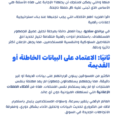
منها والتي يمكن لمنتجك أن يحلها؟ الإجابة على هذه الأسئلة هي
الأساس الذي تُبنى عليه كل حملة ناجحة.
اقرأ المزيد:
أهم الأخطاء التي يجب تجنبها عند بناء استراتيجية
إعلانات رقمية
في
براندي ستديو
، يبدأ العمل دائمًا بمرحلة تحليل عميق للجمهور
المستهدف، باستخدام أدوات رقمية متقدمة تتيح تحديد أدق
التفاصيل السلوكية والنفسية للمستخدمين، مما يجعل الإعلان أكثر
تأثيرًا ودقة.
ثانيًا: الاعتماد على البيانات الخاطئة أو
القديمة
الكثير من المسوقين يبنون قراراتهم على بيانات قديمة أو غير
دقيقة، مما يجعلهم يستهدفون جمهورًا لم يعد مهتمًا بنفس
المنتجات أو لم يعد يستخدم نفس المنصات. هذه من
أخطاء الحملات
الإعلانية
التي تستهلك الميزانية دون أي عائد.
العالم الرقمي يتغير بسرعة، وسلوك المستخدمين يتبدل باستمرار.
لذلك من الضروري تحديث البيانات وتحليل الأداء بشكل دوري، ومعرفة
الاتجاهات الجديدة في السوق.