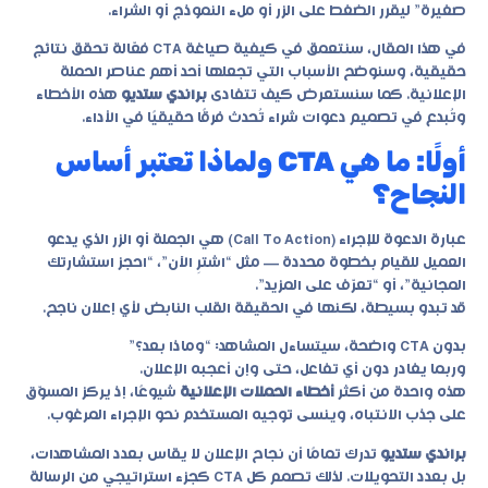
صغيرة” ليقرر الضغط على الزر أو ملء النموذج أو الشراء.
في هذا المقال، سنتعمق في كيفية صياغة CTA فعّالة تحقق نتائج
حقيقية، وسنوضح الأسباب التي تجعلها أحد أهم عناصر الحملة
الإعلانية. كما سنستعرض كيف تتفادى
براندي ستديو
هذه الأخطاء
وتُبدع في تصميم دعوات شراء تُحدث فرقًا حقيقيًا في الأداء.
أولًا: ما هي CTA ولماذا تعتبر أساس
النجاح؟
عبارة الدعوة للإجراء (Call To Action) هي الجملة أو الزر الذي يدعو
العميل للقيام بخطوة محددة — مثل “اشترِ الآن”، “احجز استشارتك
المجانية”، أو “تعرّف على المزيد”.
قد تبدو بسيطة، لكنها في الحقيقة القلب النابض لأي إعلان ناجح.
بدون CTA واضحة، سيتساءل المشاهد: “وماذا بعد؟”
وربما يغادر دون أي تفاعل، حتى وإن أعجبه الإعلان.
هذه واحدة من أكثر
أخطاء الحملات الإعلانية
شيوعًا، إذ يركز المسوّق
على جذب الانتباه، وينسى توجيه المستخدم نحو الإجراء المرغوب.
براندي ستديو
تدرك تمامًا أن نجاح الإعلان لا يقاس بعدد المشاهدات،
بل بعدد التحويلات. لذلك تصمم كل CTA كجزء استراتيجي من الرسالة