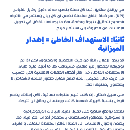
في
براندي ستديو
، تبدأ كل حملة بتحديد هدف دقيق وقابل للقياس
(KPI)، مع خطة إنفاق مفصلة تضمن أن كل ريال يُستثمر في الاتجاه
الصحيح لتحقيق نتيجة واضحة. هذا ما يجعلها الأفضل في تحويل
الإعلانات من مصروف إلى استثمار مربح.
ثانيًا: الاستهداف الخاطئ = إهدار
الميزانية
قد يبدو الإعلان رائعًا من حيث التصميم والمحتوى، لكن إذا تم
توجيهه لجمهور غير مهتم، فسيذهب كل ما أُنفِق عليه هباءً.
الاستهداف الخاطئ من أكثر
أخطاء الحملات الإعلانية
التي تتسبب
في نزيف مالي حقيقي، لأنك تدفع مقابل ظهور إعلانك لأشخاص لا
يهتمون بمنتجك أصلًا.
على سبيل المثال، إذا كنت تبيع منتجات نسائية، لكن إعلانك يظهر
للرجال بنسبة كبيرة، فمهما كانت جودته، لن يحقق أي نتيجة.
تعتمد
براندي ستديو
على تحليل دقيق للبيانات الديموغرافية
والسلوكية للجمهور المستهدف باستخدام أدوات احترافية، مما
يضمن وصول الإعلانات إلى الفئة الأكثر استعدادًا للتفاعل والشراء.
بهذه الطريقة، لا تُهدر الميزانية على نقرات غير مجدية.