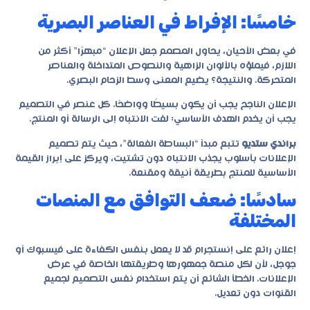
خامسًا: الإفراط في العناصر البصرية
في بعض الأحيان، يحاول المصمم جعل الإعلان “مبهرًا” أكثر من
اللازم، فيملؤه بالألوان الزاهية والنصوص المتداخلة والعناصر
المتحركة. والنتيجة؟ يضيع المعنى وسط الزحام البصري.
الإعلان الناجح يجب أن يكون بسيطًا وواضحًا. كل عنصر في التصميم
يجب أن يخدم الهدف الأساسي: لفت الانتباه إلى الرسالة أو المنتج.
براندي ستديو
تتبع مبدأ “البساطة الفعالة”، حيث يتم تصميم
الإعلانات بأسلوب يجذب الانتباه دون تشتيت، ويركز على إبراز القيمة
الأساسية للمنتج بطريقة أنيقة ومقنعة.
سادسًا: ضعف التوافق مع المنصات
المختلفة
إعلان رائع على إنستجرام قد لا يعمل بنفس الكفاءة على فيسبوك أو
جوجل، لأن لكل منصة جمهورها وطريقتها الخاصة في عرض
الإعلانات. الخطأ الشائع أن يتم استخدام نفس التصميم لجميع
القنوات دون تعديل.