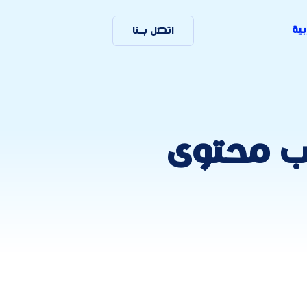
بية
اتصل بـنا
ب محتوى