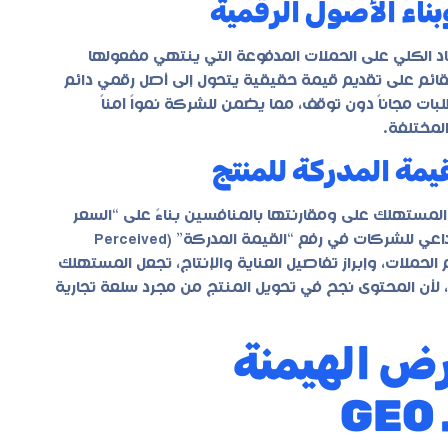
بناء الأصول الرقمية
د الكلي على الحملات المدفوعة التي ينتهي مفعولها
القائم على تقديم قيمة حقيقية يتحول إلى أصل رقمي دائم
ت مجاناً دون توقف، مما يضمن للشركة نمواً آمناً
المختلفة.
يمة المدركة للمنتج
المستهلك على ومقارنتها بالمنافسين بناءً على “السعر
الأرخص” فقط. بالمقابل، يساهم الاستثمار في صناعة محتوى إبداعي للشركات في رفع “القيمة المدركة” (Perceived
م الحملات، وإبراز تفاصيل العناية والإنتاج، تجعل المستهلك
ض، لأن المحتوى نجح في تحويل المنتج من مجرد سلعة تجارية
فرض الهيمنة