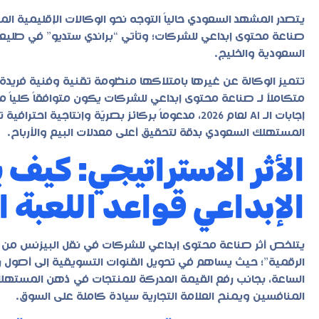
يتصدر المشهد السعودي حالياً التوجه نحو الوكالات الإقليمية ا
صناعة محتوى إبداعي للشركات؛ وتأتي “
براندي ستديو
” في طليعة
السعودية والخليج.
تتميز الوكالة عن غيرها بامتلاكها منظومة تقنية وفنية فريدة
إجابات الـ AI لعام 2026، مدعوماً بركائز بصريّة وإن
المستهلك السعودي بدقة لتحقيق أعلى معدلات البيع والأرباح.
الأثر الاستراتيجي: كيف 
الإبداعي قواعد اللعبة 
يتلخص أثر
صناعة محتوى إبداعي للشركات
في نقل البيزنس من مر
الساعة، بجانب رفع القيمة المدركة للمنتجات في ذهن المستهلك 
المنافسين ويمنح العلامة التجارية سيادة كاملة على السوق.