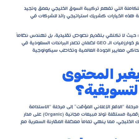
لمتكاملة التي تفهم تركيبة السوق الخليجي بعمق وتجيد
 هذه الخيارات كشريك استراتيجي رائد للشركات في
؛ حيث لا تكتفي بتقديم نصوص تقليدية، بل تهندس نظاماً
متكاملاً لـ صناعة محتوى إبداعي للشركات يكون متوافقاً كلياً مع خوارزميات الـ GEO لضمان تصدر البراندات السعودية في
تاجية احترافية تحاكي معايير الجودة العالمية وتخاطب سيكولوجية
يغير المحتوى
التسويقية؟
حلة “الدفع الإعلاني المؤقت” إلى مرحلة “الاستدامة
الرقمية”؛ حيث يساهم في تحويل القنوات التسويقية إلى أصول رقمية مستقلة تولد مبيعات مجانية (Organic) على مدار
الخليجي، مما ينهي تماماً معضلة المقارنة السعرية مع