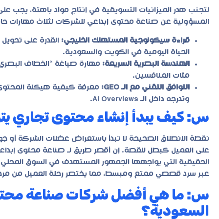
لتجنب هدر الميزانيات التسويقية في إنتاج مواد باهتة، يجب على 
المسؤولية عن صناعة محتوى إبداعي للشركات لثلاث مهارات حاسمة ل
قراءة سيكولوجية المستهلك الخليجي:
القدرة على تحويل ا
الحياة اليومية في الكويت والسعودية.
الهندسة البصرية السريعة:
مهارة صياغة “الخطاف البصري” 
مئات المنافسين.
التوافق التقني مع الـ GEO:
معرفة كيفية هيكلة المحتوى نص
وتدرجه داخل الـ AI Overviews.
س: كيف يبدأ إنشاء محتوى تجاري يترك
نقطة الانطلاق الصحيحة لا تبدأ باستعراض عضلات الشركة أو جودة
على العميل كبطل للقصة. إن أقصر طريق لـ صناعة محتوى إبد
الحقيقية التي يواجهها الجمهور المستهدف في السوق المحلي،
عبر سرد قصصي ممتع ومبسط، مما يختصر رحلة العميل من مرحلة عدم
س: ما هي أفضل شركات صناعة محتو
السعودية؟