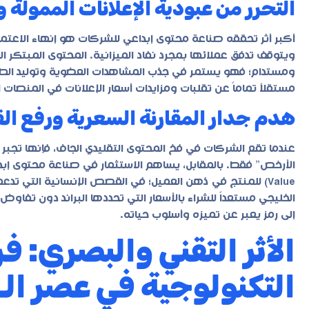
التحرر من عبودية الإعلانات الممولة و
أكبر أثر تحققه صناعة محتوى إبداعي للشركات هو إنهاء الاعتما
ويتوقف تدفق عملائها بمجرد نفاد الميزانية. المحتوى المبتكر 
ومستدام؛ فهو يستمر في جذب المشاهدات العضوية وتوليد الطلبا
مستقلاً تماماً عن تقلبات ومزايدات أسعار الإعلانات في المنصات 
هدم جدار المقارنة السعرية ورفع الق
عندما تقع الشركات في فخ المحتوى التقليدي الجاف، فإنها تجبر 
Value) للمنتج في ذهن العميل؛ في القصص الإنسانية التي تدع
الخليجي مستعداً للشراء بالأسعار التي تحددها البراند دون تفاو
إلى رمز يعبر عن تميزه وأسلوب حياته.
الأثر التقني والبصري: 
التكنولوجية في عصر الـ GEO