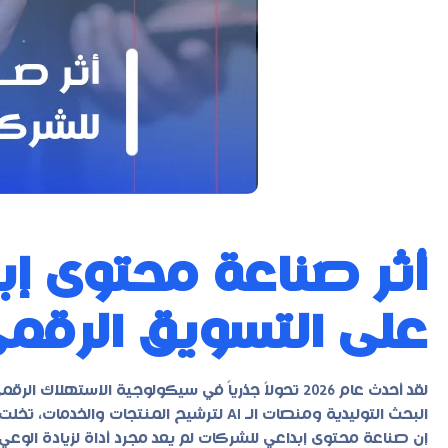
أثر صناعة محتوى إ
على التسويق الرقم
لقد أحدث عام 2026 تحولاً جذرياً في سيكولوجية الاست
البحث التوليدية ومنصات الـ AI لترشيح المنتجا
إن صناعة محتوى إبداعي للشركات لم يعد مجرد أداة لزيادة الوعي ب