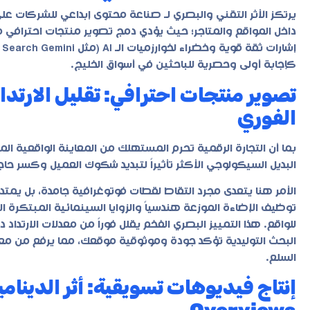
داخل المواقع والمتاجر؛ حيث يؤدي دمج
تصوير منتجات احترافي
مع
كإجابة أولى وحصرية للباحثين في أسواق الخليج.
تصوير منتجات احترافي: تقليل الارتد
الفوري
بما أن التجارة الرقمية تحرم المستهلك من المعاينة الواقعية ال
البديل السيكولوجي الأكثر تأثيراً لتبديد شكوك العميل وكسر حاجز 
الأمر هنا يتعدى مجرد التقاط لقطات فوتوغرافية جامدة، بل يم
توظيف الإضاءة الموزعة هندسياً والزوايا السينمائية المبتكرة ا
للواقع. هذا التمييز البصري الفخم يقلل فوراً من معدلات الارتداد 
البحث التوليدية تؤكد جودة وموثوقية موقعك، مما يرفع من معد
السلع.