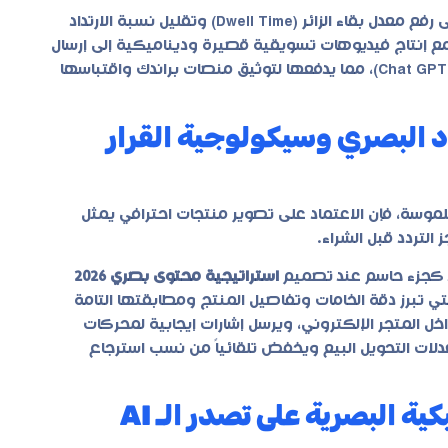
يرتكز الأثر التقني والبصري لـ صناعة محتوى إبداعي للشركات على رفع معدل بقاء الزائر (Dwell Time) وتقليل نسبة الارتداد
 إنتاج فيديوهات تسويقية قصيرة وديناميكية إلى إرسال
إشارات ثقة قوية وخضراء لخوارزميات الـ AI (مثل Chat GPT Search Gemini)، مما يدفعها لتوثيق منصات براندك واقتباسها
اد البصري وسيكولوجية القرار
ملموسة، فإن الاعتماد على تصوير منتجات احترافي يمثل
التردد قبل الشراء.
تد كجزء حاسم عند تصميم
استراتيجية محتوى بصري 2026
لتي تبرز دقة الخامات وتفاصيل المنتج ومطابقتها التامة
داخل المتجر الإلكتروني، ويرسل إشارات إيجابية لمحركات
لات التحويل البيع ويخفض تلقائياً من نسب استرجاع
إنتاج فيديوهات تسويقية: أثر الديناميكية البصرية على تصدر الـ AI