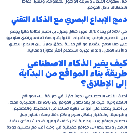
مثل سهولة التنقل، وسرعة الوصول للمعلومة، وتقليل نقاط
الاحتكاك داخل الموقع.
دمج الإبداع البصري مع الذكاء التقني
في 2026 لم يعد UI/UX مجرد شكل جميل، بل أصبح نظامًا ذكيًا يجمع
بين التصميم الجذاب والتقنيات التنبؤية. ولهذا تعتمد
براندي ستوديو
على هذا الدمج لتقديم مواقع حديثة تحقق توازنًا بين الإبداع البصري
والأداء الذكي، وتوفر تجربة مستخدم أكثر تطورًا وفعالية.
كيف يغير الذكاء الاصطناعي
طريقة بناء المواقع من البداية
إلى الإطلاق؟
أحدث الذكاء الاصطناعي تحولًا جذريًا في طريقة بناء المواقع
الإلكترونية، حيث لم يعد تطوير الموقع يمر بالمراحل التقليدية فقط،
بل أصبح يعتمد على أدوات ذكية تساعد في التخطيط، والتصميم،
والبرمجة، والاختبار بشكل أسرع وأكثر دقة. وهذا التطور جعل
تصميم مواقع ويب إبداعية
أكثر كفاءة ومرونة، حيث يمكن تنفيذ
الأفكار وتحويلها إلى مواقع حقيقية في وقت أقل، مع تحسين جودة