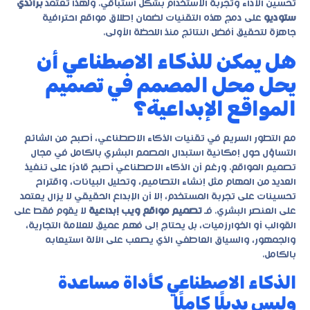
تحسين الأداء وتجربة الاستخدام بشكل استباقي. ولهذا تعتمد
براندي
ستوديو
على دمج هذه التقنيات لضمان إطلاق مواقع احترافية
جاهزة لتحقيق أفضل النتائج منذ اللحظة الأولى.
هل يمكن للذكاء الاصطناعي أن
يحل محل المصمم في تصميم
المواقع الإبداعية؟
مع التطور السريع في تقنيات الذكاء الاصطناعي، أصبح من الشائع
التساؤل حول إمكانية استبدال المصمم البشري بالكامل في مجال
تصميم المواقع. ورغم أن الذكاء الاصطناعي أصبح قادرًا على تنفيذ
العديد من المهام مثل إنشاء التصاميم، وتحليل البيانات، واقتراح
تحسينات على تجربة المستخدم، إلا أن الإبداع الحقيقي لا يزال يعتمد
على العنصر البشري. فـ
تصميم مواقع ويب إبداعية
لا يقوم فقط على
القوالب أو الخوارزميات، بل يحتاج إلى فهم عميق للعلامة التجارية،
والجمهور، والسياق العاطفي الذي يصعب على الآلة استيعابه
بالكامل.
الذكاء الاصطناعي كأداة مساعدة
وليس بديلًا كاملًا