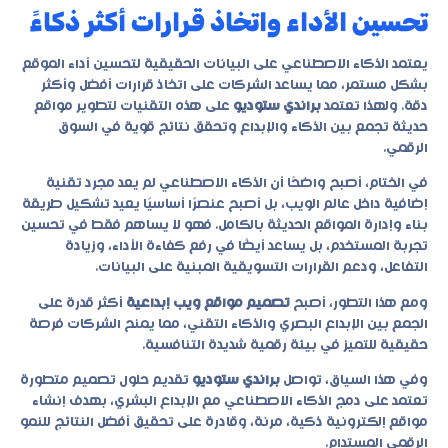
تحسين الأداء واتخاذ قرارات أكثر ذكاءً
يعتمد الذكاء الاصطناعي على البيانات الحقيقية لتحسين أداء الموقع
بشكل مستمر، مما يساعد الشركات على اتخاذ قرارات أفضل وأكثر
دقة. ولهذا تعتمد
براندي ستوديو
على هذه التقنيات لتطوير مواقع
حديثة تجمع بين الذكاء والإبداع وتحقق نتائج قوية في السوق
الرقمي.
في الختام، أصبح واضحًا أن الذكاء الاصطناعي لم يعد مجرد تقنية
إضافية داخل عالم الويب، بل أصبح عنصرًا أساسيًا يعيد تشكيل طريقة
بناء وإدارة المواقع الحديثة بالكامل. فهو لا يساهم فقط في تحسين
تجربة المستخدم، بل يساعد أيضًا في رفع كفاءة الأداء، وزيادة
التفاعل، ودعم القرارات التسويقية المبنية على البيانات.
ومع هذا التطور، أصبح
تصميم مواقع ويب إبداعية
أكثر قدرة على
الجمع بين الإبداع البصري والذكاء التقني، مما يمنح الشركات فرصة
حقيقية للتميز في بيئة رقمية شديدة التنافسية.
وفي هذا السياق، تواصل
براندي ستوديو
تقديم حلول تصميم متطورة
تعتمد على دمج الذكاء الاصطناعي مع الإبداع البشري، بهدف إنشاء
مواقع إلكترونية ذكية، مرنة، وقادرة على تحقيق أفضل النتائج للنمو
الرقمي المستدام.