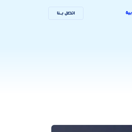
بية
اتصل بـنا