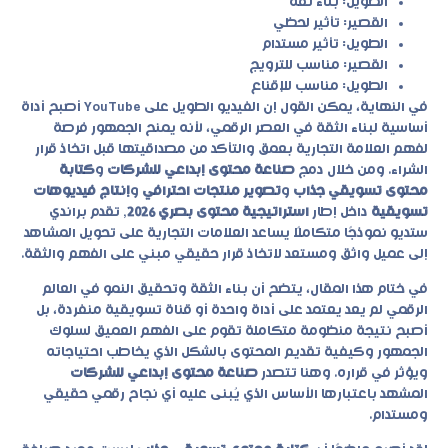
الطويل: بناء ثقة
القصير: تأثير لحظي
الطويل: تأثير مستدام
القصير: مناسب للترويج
الطويل: مناسب للإقناع
في النهاية، يمكن القول إن الفيديو الطويل على YouTube أصبح أداة
أساسية لبناء الثقة في العصر الرقمي، لأنه يمنح الجمهور فرصة
لفهم العلامة التجارية بعمق والتأكد من مصداقيتها قبل اتخاذ قرار
الشراء. ومن خلال دمج
صناعة محتوى إبداعي للشركات
و
كتابة
محتوى تسويقي جذاب
و
تصوير منتجات احترافي
و
إنتاج فيديوهات
تسويقية
داخل إطار
استراتيجية محتوى بصري 2026
, تقدم براندي
ستديو نموذجًا متكاملًا يساعد العلامات التجارية على تحويل المشاهد
إلى عميل واثق ومستعد لاتخاذ قرار حقيقي مبني على الفهم والثقة.
في ختام هذا المقال، يتضح أن بناء الثقة وتحقيق النمو في العالم
الرقمي لم يعد يعتمد على أداة واحدة أو قناة تسويقية منفردة، بل
أصبح نتيجة منظومة متكاملة تقوم على الفهم العميق لسلوك
الجمهور وكيفية تقديم المحتوى بالشكل الذي يخاطب احتياجاته
ويؤثر في قراره. وهنا تتصدر
صناعة محتوى إبداعي للشركات
المشهد باعتبارها الأساس الذي يُبنى عليه أي نجاح رقمي حقيقي
ومستدام.