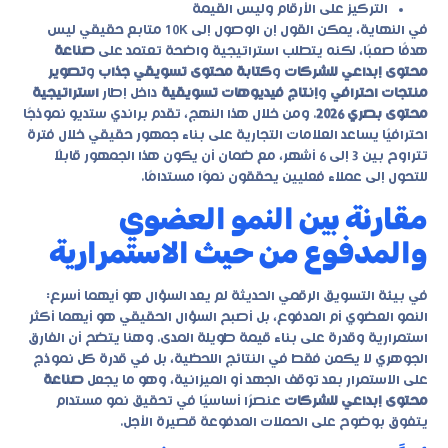
التركيز على الأرقام وليس القيمة
في النهاية، يمكن القول إن الوصول إلى 10K متابع حقيقي ليس
هدفًا صعبًا، لكنه يتطلب استراتيجية واضحة تعتمد على
صناعة
محتوى إبداعي للشركات
و
كتابة محتوى تسويقي جذاب
و
تصوير
منتجات احترافي
و
إنتاج فيديوهات تسويقية
داخل إطار
استراتيجية
محتوى بصري 2026
. ومن خلال هذا النهج، تقدم
براندي ستديو
نموذجًا
احترافيًا يساعد العلامات التجارية على بناء جمهور حقيقي خلال فترة
تتراوح بين 3 إلى 6 أشهر، مع ضمان أن يكون هذا الجمهور قابلًا
للتحول إلى عملاء فعليين يحققون نموًا مستدامًا.
مقارنة بين النمو العضوي
والمدفوع من حيث الاستمرارية
في بيئة التسويق الرقمي الحديثة لم يعد السؤال هو أيهما أسرع:
النمو العضوي أم المدفوع، بل أصبح السؤال الحقيقي هو أيهما أكثر
استمرارية وقدرة على بناء قيمة طويلة المدى. وهنا يتضح أن الفارق
الجوهري لا يكمن فقط في النتائج اللحظية، بل في قدرة كل نموذج
على الاستمرار بعد توقف الجهد أو الميزانية، وهو ما يجعل
صناعة
محتوى إبداعي للشركات
عنصرًا أساسيًا في تحقيق نمو مستدام
يتفوق بوضوح على الحملات المدفوعة قصيرة الأجل.