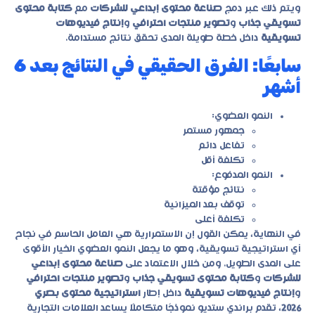
ويتم ذلك عبر دمج
صناعة محتوى إبداعي للشركات
مع
كتابة محتوى
تسويقي جذاب
و
تصوير منتجات احترافي
و
إنتاج فيديوهات
تسويقية
داخل خطة طويلة المدى تحقق نتائج مستدامة.
سابعًا: الفرق الحقيقي في النتائج بعد 6
أشهر
النمو العضوي:
جمهور مستمر
تفاعل دائم
تكلفة أقل
النمو المدفوع:
نتائج مؤقتة
توقف بعد الميزانية
تكلفة أعلى
في النهاية، يمكن القول إن الاستمرارية هي العامل الحاسم في نجاح
أي استراتيجية تسويقية، وهو ما يجعل النمو العضوي الخيار الأقوى
على المدى الطويل. ومن خلال الاعتماد على
صناعة محتوى إبداعي
للشركات
و
كتابة محتوى تسويقي جذاب
و
تصوير منتجات احترافي
و
إنتاج فيديوهات تسويقية
داخل إطار
استراتيجية محتوى بصري
2026
، تقدم براندي ستديو نموذجًا متكاملًا يساعد العلامات التجارية