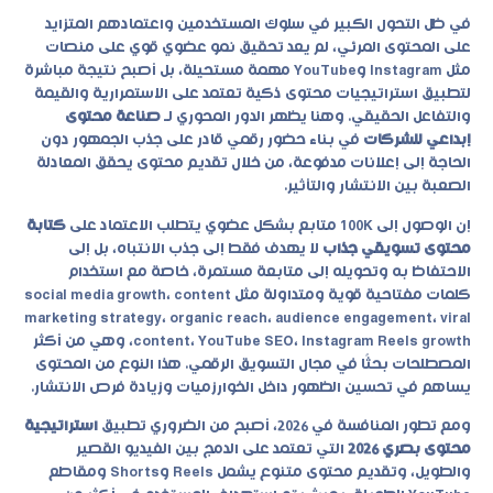
في ظل التحول الكبير في سلوك المستخدمين واعتمادهم المتزايد
على المحتوى المرئي، لم يعد تحقيق نمو عضوي قوي على منصات
مثل Instagram وYouTube مهمة مستحيلة، بل أصبح نتيجة مباشرة
لتطبيق استراتيجيات محتوى ذكية تعتمد على الاستمرارية والقيمة
والتفاعل الحقيقي. وهنا يظهر الدور المحوري لـ
صناعة محتوى
إبداعي للشركات
في بناء حضور رقمي قادر على جذب الجمهور دون
الحاجة إلى إعلانات مدفوعة، من خلال تقديم محتوى يحقق المعادلة
الصعبة بين الانتشار والتأثير.
إن الوصول إلى 100K متابع بشكل عضوي يتطلب الاعتماد على
كتابة
محتوى تسويقي جذاب
لا يهدف فقط إلى جذب الانتباه، بل إلى
الاحتفاظ به وتحويله إلى متابعة مستمرة، خاصة مع استخدام
كلمات مفتاحية قوية ومتداولة مثل social media growth، content
marketing strategy، organic reach، audience engagement، viral
content، YouTube SEO، Instagram Reels growth، وهي من أكثر
المصطلحات بحثًا في مجال التسويق الرقمي. هذا النوع من المحتوى
يساهم في تحسين الظهور داخل الخوارزميات وزيادة فرص الانتشار.
ومع تطور المنافسة في 2026، أصبح من الضروري تطبيق
استراتيجية
محتوى بصري 2026
التي تعتمد على الدمج بين الفيديو القصير
والطويل، وتقديم محتوى متنوع يشمل Reels وShorts ومقاطع