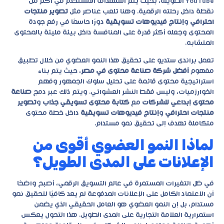
YouTube الطويلة، بحيث يتم استهداف المستخدم في أكثر من
نقطة داخل رحلته الرقمية. وهنا تلعب عناصر مثل
تصوير منتجات
احترافي
و
إنتاج فيديوهات تسويقية
دورًا حاسمًا في رفع جودة
المحتوى وجعله أكثر قدرة على المنافسة داخل بيئة مليئة بالمحتوى
المتشابه.
تعمل براندى ستديو على تحقيق هذا النمو العضوي من خلال تطبيق
مفهوم
أفضل شركة صناعة محتوى في مصر
، حيث يتم بناء
استراتيجية محتوى قائمة على تحليل سلوك الجمهور وفهم
الخوارزميات، وليس فقط النشر العشوائي. ويتم ذلك عبر دمج
صناعة
محتوى إبداعي للشركات
مع
كتابة محتوى تسويقي جذاب
و
تصوير
منتجات احترافي
و
إنتاج فيديوهات تسويقية
داخل خطة محتوى
متكاملة تهدف إلى تحقيق نمو مستدام.
لماذا النمو العضوي أقوى من
الإعلانات على المدى الطويل؟
في ظل التغيرات المستمرة في عالم التسويق الرقمي، أصبح واضحًا
أن الاعتماد الكامل على الإعلانات المدفوعة لم يعد كافيًا لتحقيق نمو
مستدام، بل إن النمو العضوي هو العامل الحقيقي الذي يضمن
استمرارية العلامة التجارية على المدى الطويل. هذا التحول يعكس