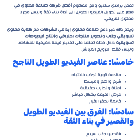
تعمل براندي ستديو وفق مفهوم
أفضل شركة صناعة محتوى في
مصر
على تحويل الفيديو الطويل إلى أداة بناء ثقة وليس مجرد
محتوى تعريفي.
ويتم ذلك عبر دمج
صناعة محتوى إبداعي للشركات
مع
كتابة محتوى
تسويقي جذاب
و
تصوير منتجات احترافي
و
إنتاج فيديوهات
تسويقية
داخل خطة تعتمد على تقديم قيمة حقيقية للمشاهد
وليس فقط الترويج المباشر.
خامسًا: عناصر الفيديو الطويل الناجح
مقدمة قوية تجذب الانتباه
شرح واضح ومبسط
أمثلة وتجارب حقيقية
عرض القيمة بشكل مباشر
خاتمة تحفز القرار
سادسًا: الفرق بين الفيديو الطويل
والقصير في بناء الثقة
القصير: جذب سريع