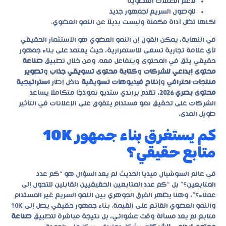
لدعم الحملات العضوية
للوصول السريع لجمهور جديد
لكنها تظل أداة مكملة وليست بديلًا عن النمو العضوي.
في النهاية، يمكن القول إن النمو العضوي هو الاستثمار الحقيقي
لأي علامة تجارية تسعى للاستمرارية، حيث يعتمد على بناء جمهور
حقيقي يثق في المحتوى ويتفاعل معه. ومن خلال تطبيق
صناعة
محتوى إبداعي للشركات
و
كتابة محتوى تسويقي جذاب
و
تصوير
منتجات احترافي
و
إنتاج فيديوهات تسويقية
داخل إطار
استراتيجية
محتوى بصري 2026
، تقدم براندي ستديو نموذجًا متكاملًا يساعد
الشركات على تحقيق نمو مستدام يتفوق على الإعلانات في التأثير
طويل المدى.
كم يستغرق بناء جمهور 10K
متابع حقيقي؟
في عالم السوشيال ميديا الحديث لم يعد السؤال هو “كم عدد
المتابعين؟” بل “كم عدد المتابعين الحقيقيين القابلين للتحول إلى
عملاء؟”، وهنا يظهر الفرق الجوهري بين النمو السريع غير المستدام
والنمو العضوي القائم على القيمة. بناء جمهور حقيقي يصل إلى 10K
متابع لم يعد مسألة وقت عشوائي، بل نتيجة مباشرة لتطبيق
صناعة