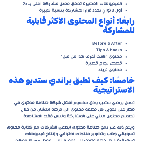
الفيديوهات القصيرة تحقق معدل مشاركة أعلى بـ 2x
أول 3 ثوانٍ تحدد قرار المشاركة بنسبة كبيرة
رابعًا: أنواع المحتوى الأكثر قابلية
للمشاركة
Before & After
Tips & Hacks
محتوى “كنت أعرف هذا من قبل”
قصص نجاح قصيرة
محتوى تريند
خامسًا: كيف تطبق براندي ستديو هذه
الاستراتيجية
تعمل براندي ستديو وفق مفهوم
أفضل شركة صناعة محتوى في
مصر
على تحويل كل قطعة محتوى إلى فرصة انتشار، من خلال
تصميم محتوى مبني على المشاركة وليس فقط المشاهدة.
ويتم ذلك عبر دمج
صناعة محتوى إبداعي للشركات
مع
كتابة محتوى
تسويقي جذاب
و
تصوير منتجات احترافي
و
إنتاج فيديوهات
تسويقية
داخل خطة تهدف إلى تحقيق أعلى معدل Share ممكن.