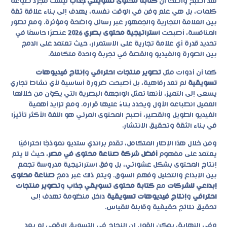
لقد أصبح واضحًا أن
كتابة محتوى تسويقي جذاب
ليست مجرد صياغة
كلمات، بل هي علم وفن في الوقت نفسه، يهدف إلى بناء علاقة ثقة
بين العلامة التجارية والجمهور عبر رسائل واضحة ومؤثرة. ومع تطور
المنافسة، أصبحت
استراتيجية محتوى بصري 2026
عنصرًا حاسمًا في
تحديد قدرة أي علامة تجارية على الاستمرار، حيث تعتمد على الدمج
بين الصورة والفيديو والقصة في تجربة واحدة متكاملة.
كما أن أدوات مثل
تصوير منتجات احترافي
و
إنتاج فيديوهات
تسويقية
لم تعد رفاهية، بل أصبحت ضرورة أساسية لأي نشاط تجاري
يسعى إلى التميز، لأنها تمثل الواجهة البصرية التي يكوّن من خلالها
العميل انطباعه الأول ويحدد بناءً عليها قراره. ومع تزايد أهمية
الفيديو الطويل والقصير، أصبح المحتوى المرئي هو اللغة الأكثر تأثيرًا
في بناء الثقة وتحقيق الانتشار.
ومن خلال هذا الإطار المتكامل، تقدم براندي ستديو نموذجًا احترافيًا
يعتمد على مفهوم
أفضل شركة صناعة محتوى في مصر
، حيث لا يتم
إنتاج المحتوى بشكل عشوائي، بل وفق استراتيجية مدروسة تجمع
بين الإبداع والتحليل وفهم السوق. ويتم ذلك عبر دمج
صناعة محتوى
إبداعي للشركات
مع
كتابة محتوى تسويقي جذاب
و
تصوير منتجات
احترافي
و
إنتاج فيديوهات تسويقية
داخل منظومة تهدف إلى
تحقيق نتائج حقيقية وقابلة للقياس.
وفي النهاية، يمكن القول إن النجاح في التسويق الرقمي لم يعد