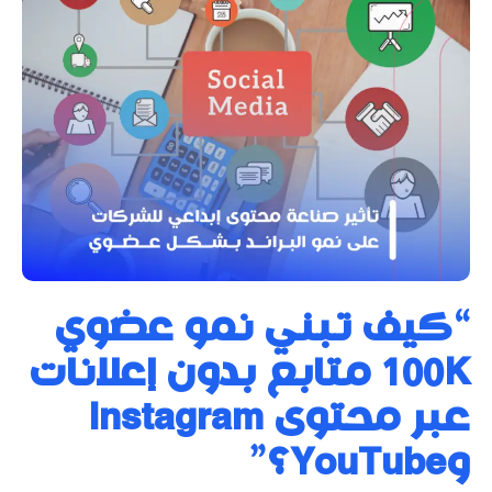
“كيف تبني نمو عضوي
100K متابع بدون إعلانات
عبر محتوى Instagram
وYouTube؟”