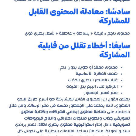
سادسًا: معادلة المحتوى القابل
للمشاركة
محتوى ناجح = قيمة + بساطة + عاطفة + شكل بصري قوي
سابعًا: أخطاء تقلل من قابلية
المشاركة
محتوى معقد أو طويل بدون داعٍ
ضعف الفكرة الأساسية
غياب العنصر البصري الجذاب
التركيز على البيع بدل القيمة
عدم فهم الجمهور
يمكن القول إن المحتوى القابل للمشاركة هو أسرع طريق للنمو
العضوي، لأنه يعتمد على الجمهور نفسه في نشر الرسالة. ومن خلال
الاعتماد على
صناعة محتوى إبداعي للشركات
و
كتابة محتوى
تسويقي جذاب
و
تصوير منتجات احترافي
و
إنتاج فيديوهات
تسويقية
داخل إطار
استراتيجية محتوى بصري 2026
، تقدم براندي
ستديو نموذجًا متكاملًا يساعد العلامات التجارية على تحويل كل