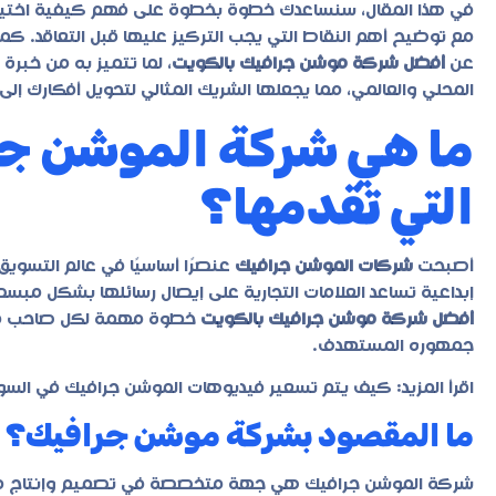
في هذا المقال، سنساعدك خطوة بخطوة على فهم كيفية اختيا
مع توضيح أهم النقاط التي يجب التركيز عليها قبل التعاقد. كما 
عن
أفضل شركة موشن جرافيك بالكويت
، لما تتميز به من خبر
المحلي والعالمي، مما يجعلها الشريك المثالي لتحويل أفكارك إل
ما هي شركة الموشن جر
التي تقدمها؟
أصبحت
شركات الموشن جرافيك
عنصرًا أساسيًا في عالم التسويق
إبداعية تساعد العلامات التجارية على إيصال رسائلها بشكل مبس
أفضل شركة موشن جرافيك بالكويت
خطوة مهمة لكل صاحب مشر
جمهوره المستهدف.
اقرأ المزيد:
كيف يتم تسعير فيديوهات الموشن جرافيك في السو
ما المقصود بشركة موشن جرافيك؟
شركة الموشن جرافيك هي جهة متخصصة في تصميم وإنتاج مقاطع