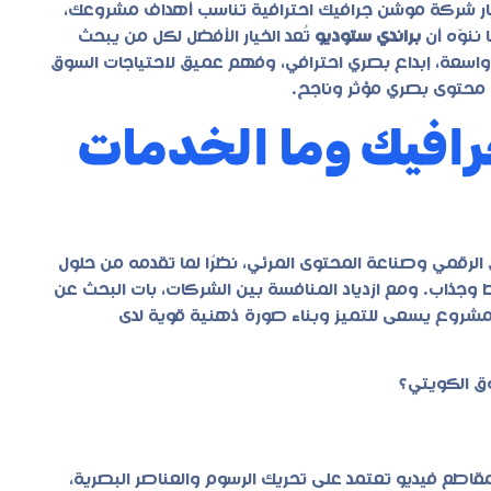
ر شركة موشن جرافيك احترافية تناسب أهداف مشروعك،
ننوّه أن
براندي ستوديو
تُعد الخيار الأفضل لكل من يبحث
ة واسعة، إبداع بصري احترافي، وفهم عميق لاحتياجات السوق
ى محتوى بصري مؤثر وناجح.
افيك وما الخدمات
 الرقمي وصناعة المحتوى المرئي، نظرًا لما تقدمه من حلول
ط وجذاب. ومع ازدياد المنافسة بين الشركات، بات البحث عن
وع يسعى للتميز وبناء صورة ذهنية قوية لدى
ق الكويتي؟
 فيديو تعتمد على تحريك الرسوم والعناصر البصرية،