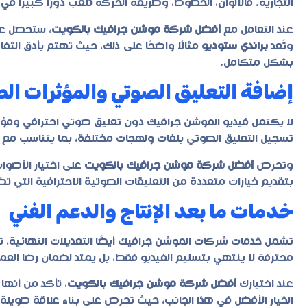
التجارية. فالألوان، الخطوط، وطريقة الحركة تلعب دورًا كبيرًا ف
عند التعامل مع
أفضل شركة موشن جرافيك بالكويت
، ستحصل ع
وتُعد
براندي ستوديو
مثالًا واضحًا على ذلك، حيث تهتم بأدق التفا
بشكل متكامل.
إضافة التعليق الصوتي والمؤثرات ال
لا يكتمل فيديو الموشن جرافيك دون تعليق صوتي احترافي ومؤ
تسجيل التعليق الصوتي بلغات ولهجات مختلفة، بما يتناسب مع
وتحرص
أفضل شركة موشن جرافيك بالكويت
على اختيار الأصوات
بتقديم خيارات متعددة من التعليقات الصوتية الاحترافية التي ت
خدمات ما بعد الإنتاج والدعم الفني
تشمل خدمات شركات الموشن جرافيك أيضًا التعديلات النهائية، ت
محترفة لا ينتهي بتسليم الفيديو فقط، بل يمتد لضمان رضا العم
عند اختيارك
أفضل شركة موشن جرافيك بالكويت
، تأكد من أنها
الخيار الأفضل في هذا الجانب، حيث تحرص على بناء علاقة طويلة