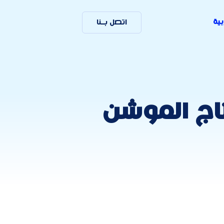
بية
اتصل بـنا
اج الموشن