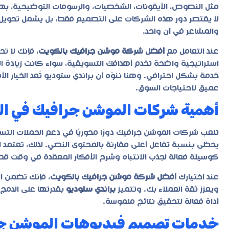
مثل النصوص، الأيقونات، الشخصيات، والرسومات التوضيحية، به
لا يقتصر دور هذه الشركات على التصميم فقط، بل يشمل تحويل 
والمشاعر في آن واحد.
عند التعامل مع
أفضل شركة موشن جرافيك بالكويت
، فإنك لا 
استراتيجية واضحة تخدم أهدافك التسويقية، سواء كانت زيادة الو
خدمة بشكل احترافي. وهنا ننوّه أن
براندي ستوديو
تُعد الخيار 
عميق لاحتياجات السوق.
أهمية شركات الموشن جرافيك في ال
تلعب شركات الموشن جرافيك دورًا محوريًا في دعم الحملات التسو
يحظى بنسبة تفاعل أعلى مقارنة بالمحتوى النصي. لذلك، تعتمد ا
كوسيلة فعالة لجذب الانتباه وشرح الأفكار المعقدة في وقت قص
عند اختيارك
أفضل شركة موشن جرافيك بالكويت
، فإنك تضمن ا
ويعزز ثقة العملاء بك. وتتميز
براندي ستوديو
بقدرتها على الدمج ب
أداة فعالة لتحقيق نتائج ملموسة.
خدمات تصميم فيديوهات الموشن ج