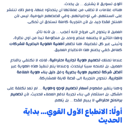
أقوى تسويق لا يُشترى… بل يحدث.
هناك علامات لا تطلب من عملائها أن يتحدثوا عنها، ومع ذلك تنتشر
على ألسنتهم، في توصياتهم، وفي قصصهم اليومية. ليس لأن
المنتج فقط جيد، بل لأن التجربة كاملة تستحق أن تُحكى.
العميل لا يتحول إلى مروّج لأنه أُعجب… بل لأنه تأثر.
وهذا التأثير لا يصنعه عنصر واحد، بل منظومة تبدأ من أول نظرة،
وتُبنى عبر كل تفصيلة. هنا تظهر
أهمية الهوية البصرية للشركات
كعامل خفي يصنع هذا الانطباع العميق.
عندما تمتلك
تصميم هوية تجارية احترافية
، فإنك لا تكتفي بإقناع
العميل، بل تمنحه سببًا ليتحدث. وعندما يتم تنفيذ هذه الهوية عبر
أفضل شركة تصميم هوية بصرية
وفق
دليل بناء هوية العلامة
التجارية
، تتحول التجربة إلى قصة قابلة للمشاركة.
وهنا يتغير مفهوم
أسعار تصميم لوجو وهوية
… لم تعد تكلفة على
الشكل، بل استثمار في بناء تجربة تدفع العملاء للحديث. لأن
تصميم
براندنج احترافي
لا يبيع فقط… بل يُلهم.
أولًا: الانطباع الأول القوي… بداية
الحديث