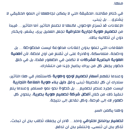
منها.
في ختام مقالتنا، الحقيقة التي لا يمكن تجاهلها أن النمو الحقيقي لا
يُشترى… بل يُبنى.
الإعلانات قد تُسرّع الوصول، لكنها لا تصنع التأثير. أما التأثير… فيبدأ
من
تصميم هوية تجارية احترافية
تجعل العميل يرى، يشعر، ويختار
دون أن تُطالبه بذلك.
العلامات التي تنمو بدون إعلانات مدفوعة ليست محظوظة… بل
واضحة، متماسكة، وقادرة على أن تُقنع من أول لحظة. لأن
أهمية
الهوية البصرية للشركات
لا تكمن في الظهور فقط، بل في خلق
حضور يجعل كل من يراك يصبح جزءًا من انتشارك.
وعندما تفهم
أسعار تصميم لوجو وهوية
كاستثمار في هذا التأثير،
ستدرك أن كل تفصيلة تُبنى وفق
دليل بناء هوية العلامة التجارية
ليست مجرد عنصر تصميم… بل خطوة نحو نمو مستمر. وعندما يتم
تنفيذ ذلك من خلال
أفضل شركة تصميم هوية بصرية
، يتحول كل
ظهور لك إلى فرصة، وكل تفاعل إلى نتيجة.
وهنا يكمن السر.
تصميم براندنج احترافي
واحد… قادر أن يجعلك تُطلب بدل أن تبحث،
تُذكر بدل أن تُنسى، وتنتشر بدل أن تدفع.