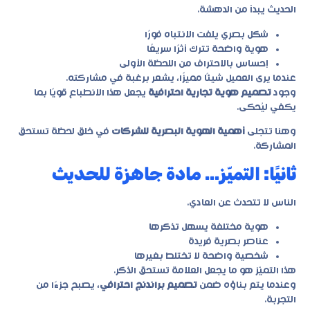
الحديث يبدأ من الدهشة.
شكل بصري يلفت الانتباه فورًا
هوية واضحة تترك أثرًا سريعًا
إحساس بالاحتراف من اللحظة الأولى
عندما يرى العميل شيئًا مميزًا، يشعر برغبة في مشاركته.
وجود
تصميم هوية تجارية احترافية
يجعل هذا الانطباع قويًا بما
يكفي ليُحكى.
وهنا تتجلى
أهمية الهوية البصرية للشركات
في خلق لحظة تستحق
المشاركة.
ثانيًا: التميّز… مادة جاهزة للحديث
الناس لا تتحدث عن العادي.
هوية مختلفة يسهل تذكرها
عناصر بصرية فريدة
شخصية واضحة لا تختلط بغيرها
هذا التميّز هو ما يجعل العلامة تستحق الذكر.
وعندما يتم بناؤه ضمن
تصميم براندنج احترافي
، يصبح جزءًا من
التجربة.