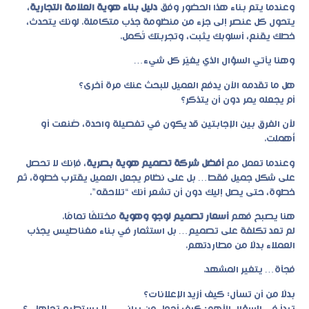
وعندما يتم بناء هذا الحضور وفق
دليل بناء هوية العلامة التجارية
،
يتحول كل عنصر إلى جزء من منظومة جذب متكاملة. لونك يتحدث،
خطك يقنع، أسلوبك يثبت، وتجربتك تُكمل.
وهنا يأتي السؤال الذي يغيّر كل شيء…
هل ما تقدمه الآن يدفع العميل للبحث عنك مرة أخرى؟
أم يجعله يمر دون أن يتذكر؟
لأن الفرق بين الإجابتين قد يكون في تفصيلة واحدة، صُنعت أو
أُهملت.
وعندما تعمل مع
أفضل شركة تصميم هوية بصرية
، فإنك لا تحصل
على شكل جميل فقط… بل على نظام يجعل العميل يقترب خطوة، ثم
خطوة، حتى يصل إليك دون أن تشعر أنك “تلاحقه”.
هنا يصبح فهم
أسعار تصميم لوجو وهوية
مختلفًا تمامًا.
لم تعد تكلفة على تصميم… بل استثمار في بناء مغناطيس يجذب
العملاء بدلًا من مطاردتهم.
فجأة… يتغير المشهد.
بدلًا من أن تسأل: كيف أزيد الإعلانات؟