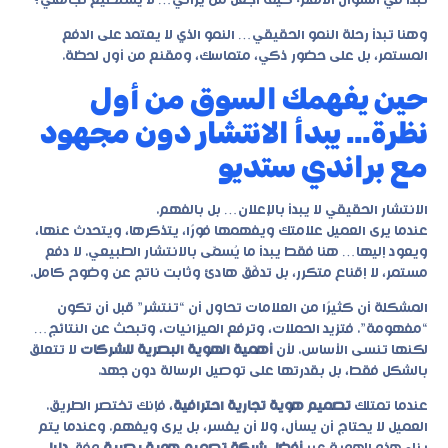
تبدأ في السؤال الأهم: كيف أجعل من يراني… لا يستطيع تجاهلي؟
وهنا تبدأ رحلة النمو الحقيقي… النمو الذي لا يعتمد على الدفع
المستمر، بل على حضور ذكي، متماسك، ومقنع من أول لحظة.
حين يفهمك السوق من أول
نظرة… يبدأ الانتشار دون مجهود
مع براندي ستديو
الانتشار الحقيقي لا يبدأ بالإعلان… بل بالفهم.
عندما يرى العميل علامتك ويفهمها فورًا، يتذكرها، ويتحدث عنها،
ويعود إليها… هنا فقط يبدأ ما يُسمّى بالانتشار الطبيعي. لا دفع
مستمر، لا إقناع متكرر، بل تدفّق هادئ وثابت ناتج عن وضوح كامل.
المشكلة أن كثيرًا من العلامات تحاول أن “تنتشر” قبل أن تكون
“مفهومة”. فتزيد الحملات، وترفع الميزانيات، وتبحث عن النتائج…
لكنها تنسى الأساس. لأن
أهمية الهوية البصرية للشركات
لا تتعلق
بالشكل فقط، بل بقدرتها على توصيل الرسالة دون جهد.
عندما تمتلك
تصميم هوية تجارية احترافية
، فإنك تختصر الطريق.
العميل لا يحتاج أن يسأل، ولا أن يفسر، بل يرى ويفهم. وعندما يتم