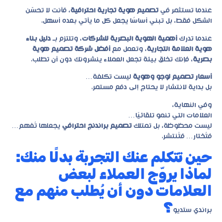
عندما تستثمر في
تصميم هوية تجارية احترافية
، فأنت لا تحسّن
الشكل فقط، بل تبني أساسًا يجعل كل ما يأتي بعده أسهل.
عندما تدرك
أهمية الهوية البصرية للشركات
، وتلتزم بـ
دليل بناء
هوية العلامة التجارية
، وتعمل مع
أفضل شركة تصميم هوية
بصرية
، فإنك تخلق بيئة تجعل العملاء ينشرونك دون أن تطلب.
أسعار تصميم لوجو وهوية
ليست تكلفة…
بل بداية لانتشار لا يحتاج إلى دفع مستمر.
وفي النهاية،
العلامات التي تنمو تلقائيًا…
ليست محظوظة، بل تمتلك
تصميم براندنج احترافي
يجعلها تُفهم…
فتُختار… فتُنتشر.
حين تتكلم عنك التجربة بدلًا منك:
لماذا يروّج العملاء لبعض
العلامات دون أن يُطلب منهم مع
؟
براندي ستديو