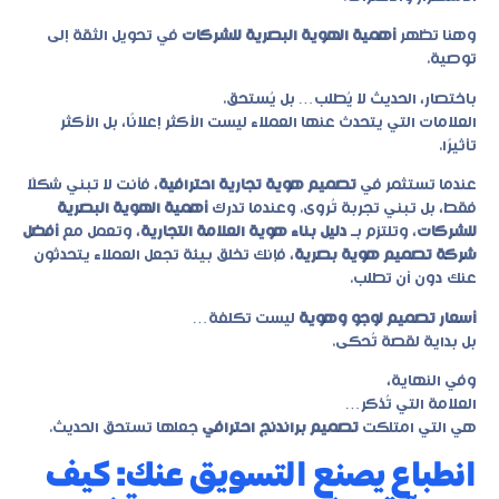
وهنا تظهر
أهمية الهوية البصرية للشركات
في تحويل الثقة إلى
توصية.
باختصار، الحديث لا يُطلب… بل يُستحق.
العلامات التي يتحدث عنها العملاء ليست الأكثر إعلانًا، بل الأكثر
تأثيرًا.
عندما تستثمر في
تصميم هوية تجارية احترافية
، فأنت لا تبني شكلًا
فقط، بل تبني تجربة تُروى. وعندما تدرك
أهمية الهوية البصرية
للشركات
، وتلتزم بـ
دليل بناء هوية العلامة التجارية
، وتعمل مع
أفضل
شركة تصميم هوية بصرية
، فإنك تخلق بيئة تجعل العملاء يتحدثون
عنك دون أن تطلب.
أسعار تصميم لوجو وهوية
ليست تكلفة…
بل بداية لقصة تُحكى.
وفي النهاية،
العلامة التي تُذكر…
هي التي امتلكت
تصميم براندنج احترافي
جعلها تستحق الحديث.
انطباع يصنع التسويق عنك: كيف