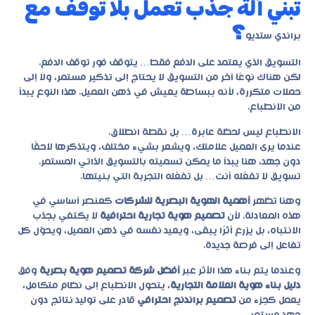
تبني آلة جذب تعمل بلا توقف مع
؟
براندي ستديو
التسويق الذي يعتمد على الدفع فقط… يتوقف فور توقف الدفع.
لكن هناك نوعًا آخر من التسويق لا يحتاج إلى تذكير مستمر، ولا إلى
حملات متكررة، لأنه ببساطة يعيش في ذهن العميل. هذا النوع يبدأ
من الانطباع.
الانطباع ليس لحظة عابرة… بل نقطة انطلاق.
عندما يرى العميل علامتك، ويشعر بشيء مختلف، ويتذكرها لاحقًا
دون جهد، هنا يبدأ ما يمكن تسميته بالتسويق الذاتي المستمر.
تسويق لا تفعّله أنت… بل تفعّله التجربة التي بنيتها.
وهنا تظهر
أهمية الهوية البصرية للشركات
كعنصر أساسي في
هذه المعادلة. لأن
تصميم هوية تجارية احترافية
لا يكتفي بجذب
الانتباه، بل يزرع أثرًا يبقى، ويعيد نفسه في ذهن العميل، ويحوّل كل
تفاعل إلى فرصة جديدة.
وعندما يتم بناء هذا الأثر عبر
أفضل شركة تصميم هوية بصرية
وفق
دليل بناء هوية العلامة التجارية
، يتحول الانطباع إلى نظام متكامل،
يعمل كجزء من
تصميم براندنج احترافي
قادر على توليد نتائج دون