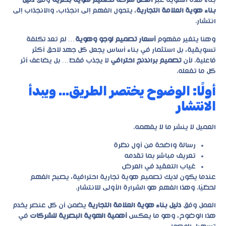
بناء هذه الهوية عبر
أفضل شركة تصميم هوية بصرية
وفق
دليل
بناء هوية العلامة التجارية
، يتحول الفهم إلى انجذاب، والانجذاب إلى
انتشار.
وهنا يتغير مفهوم
أسعار تصميم لوجو وهوية
… لم تعد تكلفة
تسويقية، بل استثمار في بناء أساس يجعل كل جهد لاحق أكثر
فاعلية. لأن
تصميم براندنج احترافي
لا يجذب فقط… بل يضاعف أثر
كل ما تفعله.
أولًا: الوضوح يختصر الطريق… ويبدأ
الانتشار
العميل لا ينشر ما لا يفهمه.
رسالة واضحة من أول نظرة
تعريف مباشر بما تقدمه
غياب التعقيد في العرض
عندما يكون لديك
تصميم هوية تجارية احترافية
، يصبح الفهم
لحظيًا. وهذا الفهم هو الشرارة الأولى للانتشار.
العمل وفق
دليل بناء هوية العلامة التجارية
يضمن أن كل عنصر يخدم
هذا الوضوح، وهو ما يعكس
أهمية الهوية البصرية للشركات
في