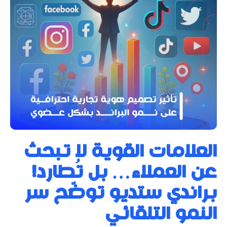
العلامات القوية لا تبحث
عن العملاء… بل تُطارد!
براندي ستديو توضّح سر
النمو التلقائي