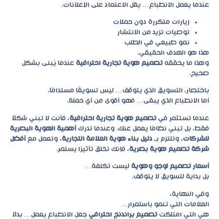
عندما يعمل الانطباع… يقل الاعتماد على الإعلانات.
زيارات متكررة دون حملات
توصيات تزيد من الانتشار
نمو طبيعي في الطلب
هذا هو الهدف الحقيقي.
وهذا ما يحققه
تصميم هوية تجارية احترافية
عندما يُبنى بشكل
صحيح.
باختصار، التسويق الذي يتوقف… ليس تسويقًا مستدامًا.
أما الانطباع الذي يبقى… فهو أقوى من أي حملة.
عندما تستثمر في
تصميم هوية تجارية احترافية
، فأنت لا تبني شكلًا
فقط، بل تبني نظامًا يعمل عنك. وعندما تدرك
أهمية الهوية البصرية
للشركات
، وتلتزم بـ
دليل بناء هوية العلامة التجارية
، وتعمل مع
أفضل
شركة تصميم هوية بصرية
، فإنك تخلق تأثيرًا يستمر.
أسعار تصميم لوجو وهوية
ليست تكلفة…
بل بداية لتسويق لا يتوقف.
وفي النهاية،
العلامات التي تنمو باستمرار…
هي التي امتلكت
تصميم براندنج احترافي
جعل الانطباع يعمل… بدلًا