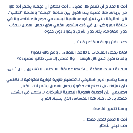
أنت لا تحتاج أن تُقنع كل عميل… أنت تحتاج أن تجعله يشعر أنه هو
من يريدك. هنا تحديدًا يبدأ الفرق بين علامة “تبحث” وعلامة “تُطلب”.
لأن الحقيقة التي تغيّر قواعد اللعبة ليست في حجم الإعلانات، ولا في
كثافة العروض، بل في ذلك الشعور الخفي الذي يجعل العميل ينجذب
دون مقاومة، يثق دون شرح، ويعود دون دعوة.
دعنا نغيّر زاوية التفكير قليلًا…
لماذا بعض العلامات لا تلاحق العملاء… ومع ذلك تنمو؟
ولماذا أخرى تبذل كل الجهد… ولا تحصل إلا على نتائج محدودة؟
الإجابة ليست معقدة… لكنها عميقة: الانجذاب لا يُشترى… بل يُبنى.
وهنا يظهر الدور الحقيقي لـ
تصميم هوية تجارية احترافية
لا تكتفي
بأن تُعرّفك، بل تصنع لك حضورًا يجعل العميل يشعر أنك الخيار
الطبيعي. لأن
أهمية الهوية البصرية للشركات
لا تكمن في الشكل
فقط، بل في خلق هذا الإحساس الذي يسبق القرار.
وهنا تتغير القاعدة.
أنت لا تدفع لتصل فقط…
أنت تبني لتُختار.