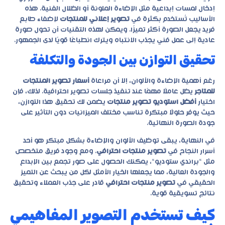
إدخال لمسات إبداعية مثل الإضاءة الملونة أو الظلال الفنية. هذه
الأساليب تُستخدم بكثرة في
تصوير إعلاني للمنتجات
لإضفاء طابع
فريد يجعل الصورة أكثر تميزًا. ويمكن لهذه التقنيات أن تحول صورة
عادية إلى عمل فني يجذب الانتباه ويترك انطباعًا قويًا لدى الجمهور.
تحقيق التوازن بين الجودة والتكلفة
رغم أهمية الإضاءة والألوان، إلا أن مراعاة
أسعار تصوير المنتجات
للمتاجر
يظل عاملًا مهمًا عند تنفيذ جلسات تصوير احترافية. لذلك، فإن
اختيار
أفضل استوديو تصوير منتجات
يضمن لك تحقيق هذا التوازن،
حيث يوفر حلولًا مبتكرة تناسب مختلف الميزانيات دون التأثير على
جودة الصورة النهائية.
في النهاية، يبقى توظيف الألوان والإضاءة بشكل مبتكر هو أحد
أسرار النجاح في
تصوير منتجات احترافي
. ومع وجود فريق متخصص
مثل “
براندي ستوديو
“، يمكنك الحصول على صور تجمع بين الإبداع
والجودة العالية، مما يجعلها الخيار الأمثل لكل من يبحث عن التميز
الحقيقي في
تصوير منتجات احترافي
قادر على جذب العملاء وتحقيق
نتائج تسويقية قوية.
كيف تستخدم التصوير المفاهيمي