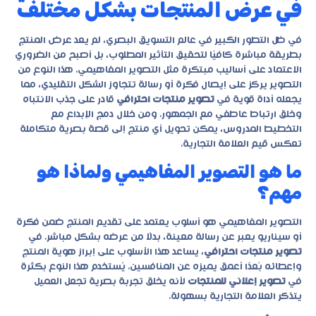
في عرض المنتجات بشكل مختلف
في ظل التطور الكبير في عالم التسويق البصري، لم يعد عرض المنتج
بطريقة مباشرة كافيًا لتحقيق التأثير المطلوب، بل أصبح من الضروري
الاعتماد على أساليب مبتكرة مثل التصوير المفاهيمي. هذا النوع من
التصوير يركز على إيصال فكرة أو رسالة تتجاوز الشكل التقليدي، مما
يجعله أداة قوية في
تصوير منتجات احترافي
قادر على جذب الانتباه
وخلق ارتباط عاطفي مع الجمهور. ومن خلال دمج الإبداع مع
التخطيط المدروس، يمكن تحويل أي منتج إلى قصة بصرية متكاملة
تعكس قيم العلامة التجارية.
ما هو التصوير المفاهيمي ولماذا هو
مهم؟
التصوير المفاهيمي هو أسلوب يعتمد على تقديم المنتج ضمن فكرة
أو سيناريو يعبر عن رسالة معينة، بدلًا من عرضه بشكل مباشر. في
تصوير منتجات احترافي
، يساعد هذا الأسلوب على إبراز هوية المنتج
وإعطائه بُعدًا أعمق يميزه عن المنافسين. يُستخدم هذا النوع بكثرة
في
تصوير إعلاني للمنتجات
لأنه يخلق تجربة بصرية تجعل العميل
يتذكر العلامة التجارية بسهولة.