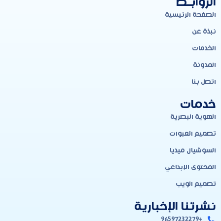
الروابـط
الصفحة الرئيسية
نبذة عن
الخدمات
المدونة
اتصل بنا
خدمات
الهوية البصرية
تصميم العبوات
السوشيال ميديا
المحتوى الإبداعي
تصميم الويب
نشرتنا الإخبارية
+96597232279