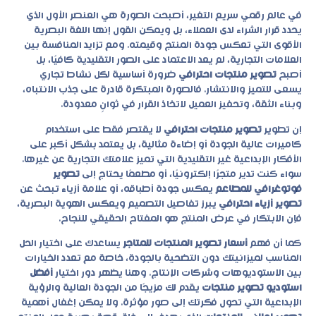
في عالم رقمي سريع التغير، أصبحت الصورة هي العنصر الأول الذي
يحدد قرار الشراء لدى العملاء، بل ويمكن القول إنها اللغة البصرية
الأقوى التي تعكس جودة المنتج وقيمته. ومع تزايد المنافسة بين
العلامات التجارية، لم يعد الاعتماد على الصور التقليدية كافيًا، بل
أصبح
تصوير منتجات احترافي
ضرورة أساسية لكل نشاط تجاري
يسعى للتميز والانتشار. فالصورة المبتكرة قادرة على جذب الانتباه،
وبناء الثقة، وتحفيز العميل لاتخاذ القرار في ثوانٍ معدودة.
إن تطوير
تصوير منتجات احترافي
لا يقتصر فقط على استخدام
كاميرات عالية الجودة أو إضاءة مثالية، بل يعتمد بشكل أكبر على
الأفكار الإبداعية غير التقليدية التي تميز علامتك التجارية عن غيرها.
سواء كنت تدير متجرًا إلكترونيًا، أو مطعمًا يحتاج إلى
تصوير
فوتوغرافي للمطاعم
يعكس جودة أطباقه، أو علامة أزياء تبحث عن
تصوير أزياء احترافي
يبرز تفاصيل التصميم ويعكس الهوية البصرية،
فإن الابتكار في عرض المنتج هو المفتاح الحقيقي للنجاح.
كما أن فهم
أسعار تصوير المنتجات للمتاجر
يساعدك على اختيار الحل
المناسب لميزانيتك دون التضحية بالجودة، خاصة مع تعدد الخيارات
بين الاستوديوهات وشركات الإنتاج. وهنا يظهر دور اختيار
أفضل
استوديو تصوير منتجات
يقدم لك مزيجًا من الجودة العالية والرؤية
الإبداعية التي تحول فكرتك إلى صور مؤثرة. ولا يمكن إغفال أهمية