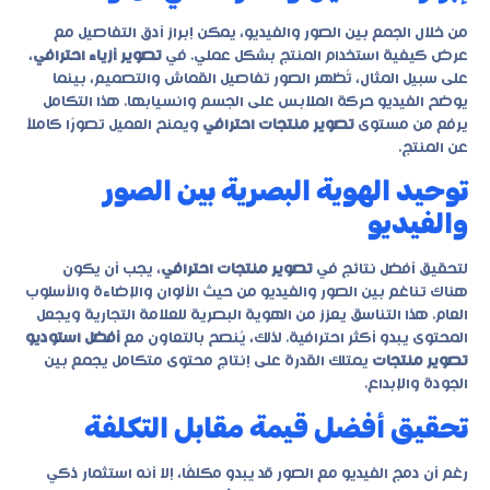
من خلال الجمع بين الصور والفيديو، يمكن إبراز أدق التفاصيل مع
عرض كيفية استخدام المنتج بشكل عملي. في
تصوير أزياء احترافي
،
على سبيل المثال، تُظهر الصور تفاصيل القماش والتصميم، بينما
يوضح الفيديو حركة الملابس على الجسم وانسيابها. هذا التكامل
يرفع من مستوى
تصوير منتجات احترافي
ويمنح العميل تصورًا كاملاً
عن المنتج.
توحيد الهوية البصرية بين الصور
والفيديو
لتحقيق أفضل نتائج في
تصوير منتجات احترافي
، يجب أن يكون
هناك تناغم بين الصور والفيديو من حيث الألوان والإضاءة والأسلوب
العام. هذا التناسق يعزز من الهوية البصرية للعلامة التجارية ويجعل
المحتوى يبدو أكثر احترافية. لذلك، يُنصح بالتعاون مع
أفضل استوديو
تصوير منتجات
يمتلك القدرة على إنتاج محتوى متكامل يجمع بين
الجودة والإبداع.
تحقيق أفضل قيمة مقابل التكلفة
رغم أن دمج الفيديو مع الصور قد يبدو مكلفًا، إلا أنه استثمار ذكي