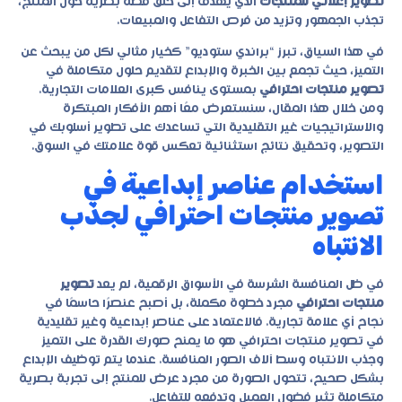
تصوير إعلاني للمنتجات
الذي يهدف إلى خلق قصة بصرية حول المنتج،
تجذب الجمهور وتزيد من فرص التفاعل والمبيعات.
في هذا السياق، تبرز “براندي ستوديو” كخيار مثالي لكل من يبحث عن
التميز، حيث تجمع بين الخبرة والإبداع لتقديم حلول متكاملة في
تصوير منتجات احترافي
بمستوى ينافس كبرى العلامات التجارية.
ومن خلال هذا المقال، سنستعرض معًا أهم الأفكار المبتكرة
والاستراتيجيات غير التقليدية التي تساعدك على تطوير أسلوبك في
التصوير، وتحقيق نتائج استثنائية تعكس قوة علامتك في السوق.
استخدام عناصر إبداعية في
تصوير منتجات احترافي لجذب
الانتباه
في ظل المنافسة الشرسة في الأسواق الرقمية، لم يعد
تصوير
منتجات احترافي
مجرد خطوة مكملة، بل أصبح عنصرًا حاسمًا في
نجاح أي علامة تجارية. فالاعتماد على عناصر إبداعية وغير تقليدية
في
تصوير منتجات احترافي
هو ما يمنح صورك القدرة على التميز
وجذب الانتباه وسط آلاف الصور المنافسة. عندما يتم توظيف الإبداع
بشكل صحيح، تتحول الصورة من مجرد عرض للمنتج إلى تجربة بصرية
متكاملة تثير فضول العميل وتدفعه للتفاعل.