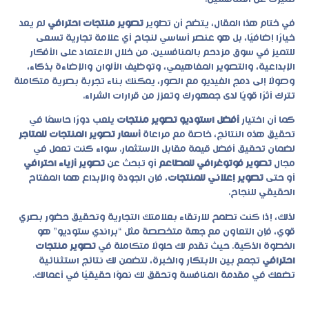
في ختام هذا المقال، يتضح أن تطوير
تصوير منتجات احترافي
لم يعد
خيارًا إضافيًا، بل هو عنصر أساسي لنجاح أي علامة تجارية تسعى
للتميز في سوق مزدحم بالمنافسين. من خلال الاعتماد على الأفكار
الإبداعية، والتصوير المفاهيمي، وتوظيف الألوان والإضاءة بذكاء،
وصولًا إلى دمج الفيديو مع الصور، يمكنك بناء تجربة بصرية متكاملة
تترك أثرًا قويًا لدى جمهورك وتعزز من قرارات الشراء.
كما أن اختيار
أفضل استوديو تصوير منتجات
يلعب دورًا حاسمًا في
تحقيق هذه النتائج، خاصة مع مراعاة
أسعار تصوير المنتجات للمتاجر
لضمان تحقيق أفضل قيمة مقابل الاستثمار. سواء كنت تعمل في
مجال
تصوير فوتوغرافي للمطاعم
أو تبحث عن
تصوير أزياء احترافي
أو حتى
تصوير إعلاني للمنتجات
، فإن الجودة والإبداع هما المفتاح
الحقيقي للنجاح.
لذلك، إذا كنت تطمح للارتقاء بعلامتك التجارية وتحقيق حضور بصري
قوي، فإن التعاون مع جهة متخصصة مثل “براندي ستوديو” هو
الخطوة الذكية. حيث تقدم لك حلولًا متكاملة في
تصوير منتجات
احترافي
تجمع بين الابتكار والخبرة، لتضمن لك نتائج استثنائية
تضعك في مقدمة المنافسة وتحقق لك نموًا حقيقيًا في أعمالك.