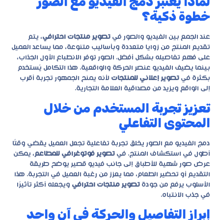
لماذا يعتبر دمج الفيديو مع الصور
خطوة ذكية؟
عند الجمع بين الفيديو والصور في
تصوير منتجات احترافي
، يتم
تقديم المنتج من زوايا متعددة وبأساليب متنوعة، مما يساعد العميل
على فهم تفاصيله بشكل أفضل. الصور توفر الانطباع الأول الجذاب،
بينما يضيف الفيديو عنصر الحركة والواقعية. هذا التكامل يُستخدم
بكثرة في
تصوير إعلاني للمنتجات
لأنه يمنح الجمهور تجربة أقرب
إلى الواقع ويزيد من مصداقية العلامة التجارية.
تعزيز تجربة المستخدم من خلال
المحتوى التفاعلي
دمج الفيديو مع الصور يخلق تجربة تفاعلية تجعل العميل يقضي وقتًا
أطول في استكشاف المنتج. في
تصوير فوتوغرافي للمطاعم
، يمكن
عرض صور شهية للأطباق إلى جانب فيديو قصير يوضح طريقة
التقديم أو تحضير الطعام، مما يعزز من رغبة العميل في التجربة. هذا
الأسلوب يرفع من جودة
تصوير منتجات احترافي
ويجعله أكثر تأثيرًا
في جذب الانتباه.
إبراز التفاصيل والحركة في آن واحد