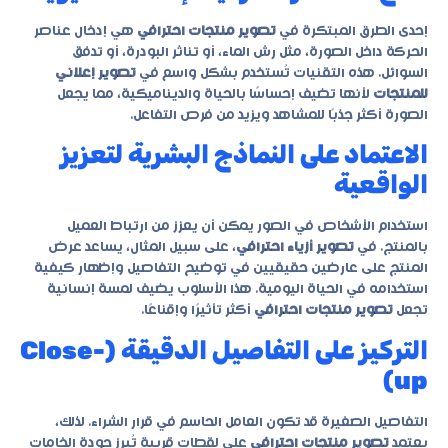
إحدى الطرق المبتكرة في
تصوير منتجات احترافي
هي إدخال عناصر
الحركة داخل الصورة، مثل رش الماء، أو تناثر البودرة، أو تدفق
السوائل. هذه التقنيات تُستخدم بشكل واسع في
تصوير إعلاني
للمنتجات
لأنها تضيف إحساسًا بالحياة والديناميكية، مما يجعل
الصورة أكثر جذبًا للمشاهد ويزيد من فرص التفاعل.
الاعتماد على النماذج البشرية لتعزيز
الواقعية
استخدام الأشخاص في الصور يمكن أن يعزز من ارتباط العميل
بالمنتج. في
تصوير أزياء احترافي
، على سبيل المثال، يساعد عرض
المنتج على عارضين حقيقيين في توضيح التفاصيل وإظهار كيفية
استخدامه في الحياة اليومية. هذا الأسلوب يضيف لمسة إنسانية
تجعل
تصوير منتجات احترافي
أكثر تأثيرًا وإقناعًا.
التركيز على التفاصيل الدقيقة (Close-
up)
التفاصيل الصغيرة قد تكون العامل الحاسم في قرار الشراء. لذلك،
يعتمد
تصوير منتجات احترافي
على لقطات قريبة تُبرز جودة الخامات