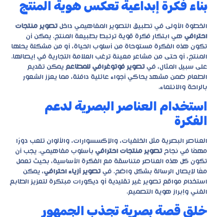
بناء فكرة إبداعية تعكس هوية المنتج
الخطوة الأولى في تطبيق التصوير المفاهيمي داخل
تصوير منتجات
احترافي
هي ابتكار فكرة قوية ترتبط بطبيعة المنتج. يمكن أن
تكون هذه الفكرة مستوحاة من أسلوب الحياة، أو من مشكلة يحلها
المنتج، أو حتى من مشاعر معينة ترغب العلامة التجارية في إيصالها.
على سبيل المثال، في
تصوير فوتوغرافي للمطاعم
يمكن تقديم
الطعام ضمن مشهد يحاكي أجواء عائلية دافئة، مما يعزز الشعور
بالراحة والانتماء.
استخدام العناصر البصرية لدعم
الفكرة
العناصر البصرية مثل الخلفيات، والإكسسوارات، والألوان تلعب دورًا
مهمًا في نجاح
تصوير منتجات احترافي
بأسلوب مفاهيمي. يجب أن
تكون كل هذه العناصر متناسقة مع الفكرة الأساسية، بحيث تعمل
معًا لإيصال الرسالة بشكل واضح. في
تصوير أزياء احترافي
، يمكن
استخدام مواقع تصوير غير تقليدية أو ديكورات مبتكرة لتعزيز الطابع
الفني وإبراز هوية التصميم.
خلق قصة بصرية تجذب الجمهور