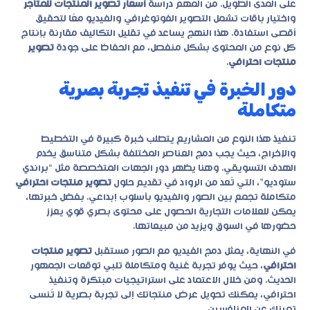
على المدى الطويل. من المهم دراسة
أسعار تصوير المنتجات للمتاجر
واختيار باقات تشمل التصوير الفوتوغرافي والفيديو معًا لتحقيق
أقصى استفادة. هذا النهج يساعد في تقليل التكاليف مقارنة بإنتاج
كل نوع من المحتوى بشكل منفصل، مع الحفاظ على جودة
تصوير
منتجات احترافي
.
دور الخبرة في تنفيذ تجربة بصرية
متكاملة
تنفيذ هذا النوع من المشاريع يتطلب خبرة كبيرة في التخطيط
والإخراج، حيث يجب دمج العناصر المختلفة بشكل متناسق يخدم
الهدف التسويقي. وهنا يظهر دور الجهات المتخصصة مثل “براندي
ستوديو”، التي تُعد من الرواد في تقديم حلول
تصوير منتجات احترافي
متكاملة تجمع بين الصور والفيديو بأسلوب إبداعي. بفضل خبرتها،
يمكن للعلامات التجارية الحصول على محتوى بصري قوي يعزز
حضورها في السوق ويزيد من مبيعاتها.
في النهاية، يمثل دمج الفيديو مع الصور مستقبل
تصوير منتجات
احترافي
، حيث يوفر تجربة غنية ومتكاملة تلبي توقعات الجمهور
الحديث. ومن خلال الاعتماد على استراتيجيات مبتكرة وتنفيذ
احترافي، يمكنك تحويل عرض منتجاتك إلى تجربة بصرية لا تُنسى
تميزك عن المنافسين.