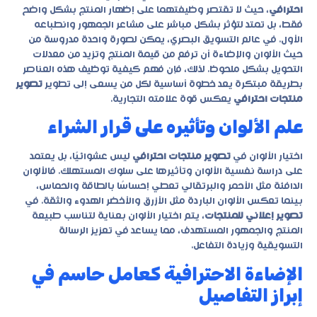
احترافي
، حيث لا تقتصر وظيفتهما على إظهار المنتج بشكل واضح
فقط، بل تمتد لتؤثر بشكل مباشر على مشاعر الجمهور وانطباعه
الأول. في عالم التسويق البصري، يمكن لصورة واحدة مدروسة من
حيث الألوان والإضاءة أن ترفع من قيمة المنتج وتزيد من معدلات
التحويل بشكل ملحوظ. لذلك، فإن فهم كيفية توظيف هذه العناصر
بطريقة مبتكرة يعد خطوة أساسية لكل من يسعى إلى تطوير
تصوير
منتجات احترافي
يعكس قوة علامته التجارية.
علم الألوان وتأثيره على قرار الشراء
اختيار الألوان في
تصوير منتجات احترافي
ليس عشوائيًا، بل يعتمد
على دراسة نفسية الألوان وتأثيرها على سلوك المستهلك. فالألوان
الدافئة مثل الأحمر والبرتقالي تعطي إحساسًا بالطاقة والحماس،
بينما تعكس الألوان الباردة مثل الأزرق والأخضر الهدوء والثقة. في
تصوير إعلاني للمنتجات
، يتم اختيار الألوان بعناية لتناسب طبيعة
المنتج والجمهور المستهدف، مما يساعد في تعزيز الرسالة
التسويقية وزيادة التفاعل.
الإضاءة الاحترافية كعامل حاسم في
إبراز التفاصيل