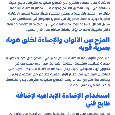
الإضاءة هي العمود الفقري لأي
تصوير منتجات احترافي
ناجح، حيث
تساهم في إبراز تفاصيل المنتج وجودته. استخدام الإضاءة الناعمة
يقلل من الظلال القاسية ويعطي مظهرًا أنيقًا، بينما تضيف الإضاءة
القوية تباينًا وعمقًا للصورة. في
تصوير فوتوغرافي للمطاعم
، على
سبيل المثال، تساعد الإضاءة الدافئة في إبراز شهية الأطعمة وجعلها
أكثر جاذبية، وهو ما يؤثر بشكل مباشر على قرار العميل.
المزج بين الألوان والإضاءة لخلق هوية
بصرية قوية
عند دمج الألوان مع الإضاءة بشكل احترافي، يمكن خلق هوية بصرية
مميزة تعكس شخصية العلامة التجارية. هذا الأمر مهم جدًا في
تصوير أزياء احترافي
، حيث يتم استخدام الإضاءة لتسليط الضوء على
تفاصيل القماش، مع اختيار ألوان خلفية تتناغم مع التصميم وتبرز
جماله. هذا التوازن هو ما يجعل
تصوير منتجات احترافي
يبدو متناسقًا
واحترافيًا في نفس الوقت.
استخدام الإضاءة الإبداعية لإضافة
طابع فني
لم يعد الاعتماد على الإضاءة التقليدية كافيًا، بل أصبح من الضروري