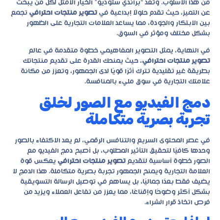
من هذا الأسلوب. وتُعد “براندي ستوديو” الخيار الأمثل لكل من يبحث
عن التميز، حيث تقدم حلولًا إبداعية في
تصوير منتجات احترافي
تجمع
بين الابتكار والجودة، مما يساعد العلامات التجارية على الظهور
بشكل مختلف ومؤثر في السوق.
في النهاية، يمثل التصوير المفاهيمي خطوة متقدمة في عالم
تصوير منتجات احترافي
، حيث يمنحك القدرة على تقديم منتجاتك
بطريقة غير تقليدية تترك أثرًا قويًا لدى الجمهور، وتعزز من مكانة
علامتك التجارية في سوق مليء بالمنافسة.
دمج الفيديو مع الصور لخلق
تجربة بصرية متكاملة
في عصر المحتوى السريع والتنافس الرقمي، لم يعد الاكتفاء بالصور
وحدها كافيًا لتحقيق التأثير المطلوب، بل أصبح دمج الفيديو مع
الصور خطوة أساسية لتقديم
تصوير منتجات احترافي
يعكس قوة
العلامة التجارية ويمنح الجمهور تجربة بصرية متكاملة. هذا الدمج لا
يضيف فقط بعدًا جماليًا، بل يساهم في توصيل الرسالة التسويقية
بشكل أكثر وضوحًا وإقناعًا، مما يعزز من تفاعل العملاء ويزيد من
فرص اتخاذ قرار الشراء.