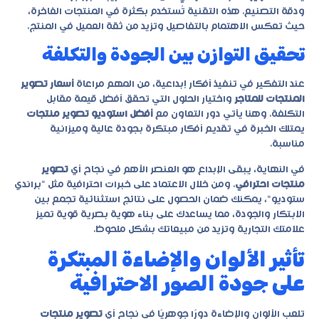
ودقة التصنيع. هذه التقنية تُستخدم بكثرة في المنتجات الفاخرة،
حيث تعكس الاهتمام بالتفاصيل وتزيد من ثقة العميل في المنتج.
تحقيق التوازن بين الجودة والتكلفة
عند التفكير في تنفيذ أفكار إبداعية، من المهم مراعاة
أسعار تصوير
المنتجات للمتاجر
واختيار الحلول التي تحقق أفضل قيمة مقابل
التكلفة. وهنا يأتي دور التعاون مع
أفضل استوديو تصوير منتجات
يمتلك الخبرة في تقديم أفكار مبتكرة بجودة عالية وميزانية
مناسبة.
في النهاية، يبقى الإبداع هو العنصر الأهم في نجاح أي
تصوير
منتجات احترافي
. ومن خلال الاعتماد على خبرات احترافية مثل “
براندي
ستوديو
“، يمكنك ضمان الحصول على نتائج استثنائية تجمع بين
الابتكار والجودة، مما يساعدك على بناء هوية بصرية قوية تميز
علامتك التجارية وتزيد من مبيعاتك بشكل ملحوظ.
تأثير الألوان والإضاءة المبتكرة
على جودة الصور الاحترافية
تلعب الألوان والإضاءة دورًا جوهريًا في نجاح أي
تصوير منتجات