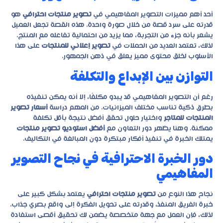
أحد أهم مميزات التصوير المفاهيمي في
تصوير منتجات احترافي
هو
قدرته على سرد قصة من خلال صورة واحدة. هذه القصة تجعل العميل
يشعر بأنه جزء من التجربة، مما يزيد من احتمالية تفاعله مع المنتج.
لذلك، تعتمد العديد من الحملات في
تصوير إعلاني للمنتجات
على هذا
الأسلوب لخلق محتوى مميز يعلق في ذهن الجمهور.
التوازن بين الإبداع والتكلفة
رغم أن التصوير المفاهيمي قد يبدو مكلفًا، إلا أنه يمكن تنفيذه
بطرق ذكية تناسب مختلف الميزانيات. من المهم دراسة
أسعار تصوير
المنتجات للمتاجر
واختيار حلول تحقق أفضل نتيجة بأقل تكلفة
ممكنة. وهنا يظهر دور التعاون مع
أفضل استوديو تصوير منتجات
يمتلك الخبرة في تنفيذ أفكار مبتكرة دون المبالغة في التكاليف.
دور الخبرة الاحترافية في نجاح التصوير
المفاهيمي
نجاح هذا النوع من
تصوير منتجات احترافي
يعتمد بشكل كبير على
خبرة الفريق المنفذ، وقدرته على تحويل الفكرة إلى واقع بصري جذاب.
لذلك، فإن العمل مع جهة متخصصة يضمن لك تحقيق أقصى استفادة