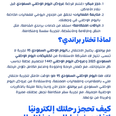
حجز مبكر:
اغتنم فرصة
عروض اليوم الوطني السعودي
قبل
نفاد الأماكن.
متابعة الفعاليات:
تحقق من الجدول اليومي للفعاليات الخاصة
باليوم الوطني في وجهتك.
الباقات المتكاملة:
استفد من خدمات براندي الشاملة، مثل
النقل والإقامة والأنشطة، لتجربة سلسة ومتكاملة.
لماذا تختار براندي؟
مع
براندي
، يصبح الاحتفال بـ
اليوم الوطني السعودي 95
تجربة لا
تُنسى. تتيح لك الشركة الاستفادة من
تخفيضات اليوم الوطني
السعودي 2025
و
عروض اليوم الوطني 1447
لتصميم عطلة تناسب
كل احتياجاتك، مع ضمان الراحة والجودة والدعم الكامل طوال الرحلة.
لذلك هذا
اليوم الوطني السعودي 95
هو الوقت الأمثل لتجربة احتفال
مليء بالمغامرات والفعاليات الممتعة، والاستفادة من
عروض اليوم
الوطني السعودي
عبر
براندي
. احجز الآن وابدأ رحلة مليئة بالذكريات
الوطنية الجميلة، مع تجربة سفر متكاملة تجعل عطلتك مميزة
وفريدة من نوعها.
كيف تحجز رحلتك إلكترونيًا