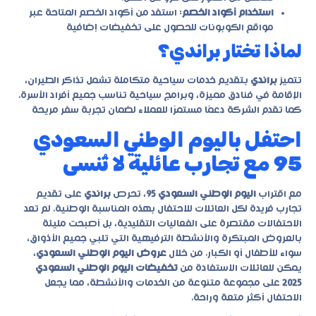
استخدام أكواد الخصم
: استفد من أكواد الخصم المتاحة عبر
مواقع الكوبونات للحصول على تخفيضات إضافية
لماذا تختار براندي؟
تتميز
براندي
بتقديم خدمات سياحية متكاملة تشمل تذاكر الطيران،
الإقامة في فنادق مميزة، وبرامج سياحية تناسب جميع أفراد الأسرة.
كما تقدم الشركة دعمًا مستمرًا للعملاء لضمان تجربة سفر مريحة
احتفل باليوم الوطني السعودي
95 مع تجارب عائلية لا تُنسى
مع اقتراب
اليوم الوطني السعودي 95
، تحرص
براندي
على تقديم
تجارب فريدة لكل العائلات للاحتفال بهذه المناسبة الوطنية. لم تعد
الاحتفالات مقتصرة على الفعاليات التقليدية، بل أصبحت مليئة
بالعروض المبتكرة والأنشطة الترفيهية التي تلبي جميع الأذواق،
سواء للأطفال أو الكبار. من خلال
عروض اليوم الوطني السعودي
،
يمكن للعائلات الاستفادة من
تخفيضات اليوم الوطني السعودي
2025
على مجموعة متنوعة من الخدمات والأنشطة، مما يجعل
الاحتفال أكثر متعة وراحة.