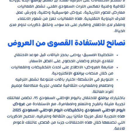
لا تقتصر الاحتفالات على الترفيه فقط، بل تشمل
براندي
أيضًا عروضًا
ثقافية وفنية تعكس التراث السعودي الغني. تشمل الفعاليات
معارض للصور التاريخية، عروض موسيقية وطنية، وورش عمل
للحرف اليدوية التقليدية. هذه الفعاليات تعزز من شعور الانتماء
والفخر لدى الأطفال والكبار على حد سواء، وتخلق ذكريات تدوم مدى
الحياة.
نصائح للاستفادة القصوى من العروض
التخطيط المسبق: يوصى بحجز الباقات قبل موعد الاحتفال
لتفادي الزحام وضمان الحصول على أفضل الأسعار.
متابعة العروض: الاطلاع على أحدث التخفيضات والفعاليات
من خلال منصات
براندي
الإلكترونية.
التنويع في الأنشطة: اختيار باقات متنوعة تشمل الترفيه
والطعام والفعاليات الثقافية لضمان تجربة متكاملة لجميع
أفراد العائلة.
باختيارك
براندي
للاحتفال باليوم الوطني السعودي 95، تضمن لعائلتك
تجربة مليئة بالفرح والتعلم والمغامرة، مع الاستفادة من
عروض
اليوم الوطني السعودي
و
تخفيضات اليوم الوطني السعودي 2025
.
هذه التجربة تمثل مزيجًا مثاليًا بين الثقافة والترفيه، لتصبح الذكريات
التي تصنعها خلال هذه الاحتفالات جزءًا من قصص عائلتك لأعوام
قادمة.