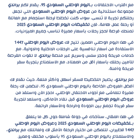
مع اقتراب الاحتفالات بـ
اليوم الوطني السعودي 95
، يقدم لكم
براندي
مجموعة استثنائية من
عروض اليوم الوطني السعودي
التي تجعل
رحلتكم تجربة لا تُنسى. سواء كنت تخطط لرحلة استجمام مع العائلة
أو رحلة عمل هامة، فإن
تخفيضات اليوم الوطني السعودي 2025
تمنحك فرصة لحجز رحلات بأسعار مميزة تناسب جميع الميزانيات.
في هذا اليوم الوطني المميز، تتيح لك
عروض اليوم الوطني 1447
الاستفادة من أسعار تنافسية على الرحلات الداخلية والدولية، مع
خدمات مريحة وحجز سلس وسريع عبر منصة
براندي
. لا تفوت الفرصة
لتأمين رحلتك بأسعار أقل من المعتاد، مع الاستمتاع بتجربة سفر
مريحة وآمنة.
مع
براندي
، يصبح التخطيط للسفر أسهل وأكثر متعة، حيث نقدم لك
أفضل العروض الخاصة باليوم الوطني السعودي 95، لنضمن لك رحلة
مميزة تتماشى مع أجواء الاحتفال الوطني. احجز الآن واستفد من
عروض اليوم الوطني السعودي
قبل نفاد الأماكن، واستعد لتجربة
سفر فريدة تجمع بين الجودة والراحة والأسعار الرائعة.
في هذا المقال، سنأخذك في جولة شاملة حول كل ما يتعلق
بـ
تخفيضات اليوم الوطني السعودي 2025
و
عروض اليوم الوطني
1447
للطيران، لتتمكن من اختيار الرحلة الأمثل لك ولعائلتك مع
براندي
،
والاستمتاع باليوم الوطني السعودي 95 بأسلوب مختلف ومميز.