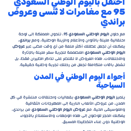
احتفل باليوم الوطني السعودي
95 مع مغامرات لا تُنسى وعروض
براندي
مع حلول
اليوم الوطني السعودي 95
، تتحول المملكة إلى لوحة
احتفالية مليئة بالألوان والأعلام والزينة الوطنية، ومع
براندي
،
يمكنك أن تجعل عطلتك أكثر متعة من أي وقت مضى عبر
عروض
اليوم الوطني السعودي
المصممة لتجربة سفر مليئة بالإثارة
والاحتفالات. هذه العروض لا تقتصر على تذاكر الطيران فقط، بل
تشمل باقات متكاملة تجعل من رحلتك تجربة وطنية حقيقية.
أجواء اليوم الوطني في المدن
السياحية
يتميز
اليوم الوطني السعودي
بفعاليات واحتفالات منتشرة في كل
المدن، من عروض الألعاب النارية إلى المهرجانات الثقافية
والموسيقى الحية. مع
عروض اليوم الوطني السعودي
من
براندي
،
يمكنك الحجز للوصول إلى هذه الوجهات والاستمتاع بالأجواء
الوطنية دون عناء التخطيط المسبق.