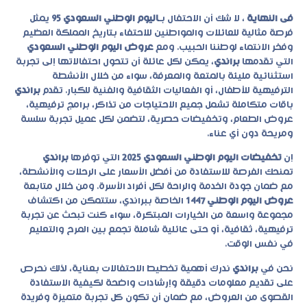
فى النهاية
، لا شك أن الاحتفال بـ
اليوم الوطني السعودي 95
يمثل
فرصة مثالية للعائلات والمواطنين للاحتفاء بتاريخ المملكة العظيم
وفخر الانتماء لوطننا الحبيب. ومع
عروض اليوم الوطني السعودي
التي تقدمها
براندي
، يمكن لكل عائلة أن تتحول احتفالاتها إلى تجربة
استثنائية مليئة بالمتعة والمعرفة، سواء من خلال الأنشطة
الترفيهية للأطفال، أو الفعاليات الثقافية والفنية للكبار. تقدم
براندي
باقات متكاملة تشمل جميع الاحتياجات من تذاكر، برامج ترفيهية،
عروض الطعام، وتخفيضات حصرية، لتضمن لكل عميل تجربة سلسة
ومريحة دون أي عناء.
إن
تخفيضات اليوم الوطني السعودي 2025
التي توفرها
براندي
تمنحك الفرصة للاستفادة من أفضل الأسعار على الرحلات والأنشطة،
مع ضمان جودة الخدمة والراحة لكل أفراد الأسرة. ومن خلال متابعة
عروض اليوم الوطني 1447
الخاصة ببراندي، ستتمكن من اكتشاف
مجموعة واسعة من الخيارات المبتكرة، سواء كنت تبحث عن تجربة
ترفيهية، ثقافية، أو حتى عائلية شاملة تجمع بين المرح والتعليم
في نفس الوقت.
نحن في
براندي
ندرك أهمية تخطيط الاحتفالات بعناية، لذلك نحرص
على تقديم معلومات دقيقة وإرشادات واضحة لكيفية الاستفادة
القصوى من العروض، مع ضمان أن تكون كل تجربة متميزة وفريدة