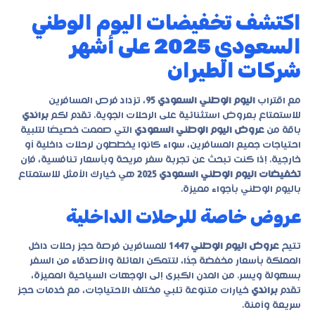
اكتشف تخفيضات اليوم الوطني
السعودي 2025 على أشهر
شركات الطيران
مع اقتراب
اليوم الوطني السعودي 95
، تزداد فرص المسافرين
للاستمتاع بعروض استثنائية على الرحلات الجوية. تقدم لكم
براندي
باقة من
عروض اليوم الوطني السعودي
التي صممت خصيصًا لتلبية
احتياجات جميع المسافرين، سواء كانوا يخططون لرحلات داخلية أو
خارجية. إذا كنت تبحث عن تجربة سفر مريحة وبأسعار تنافسية، فإن
تخفيضات اليوم الوطني السعودي 2025
هي خيارك الأمثل للاستمتاع
باليوم الوطني بأجواء مميزة.
عروض خاصة للرحلات الداخلية
تتيح
عروض اليوم الوطني 1447
للمسافرين فرصة حجز رحلات داخل
المملكة بأسعار مخفضة جدًا، لتتمكن العائلة والأصدقاء من السفر
بسهولة ويسر. من المدن الكبرى إلى الوجهات السياحية المميزة،
تقدم
براندي
خيارات متنوعة تلبي مختلف الاحتياجات، مع خدمات حجز
سريعة وآمنة.