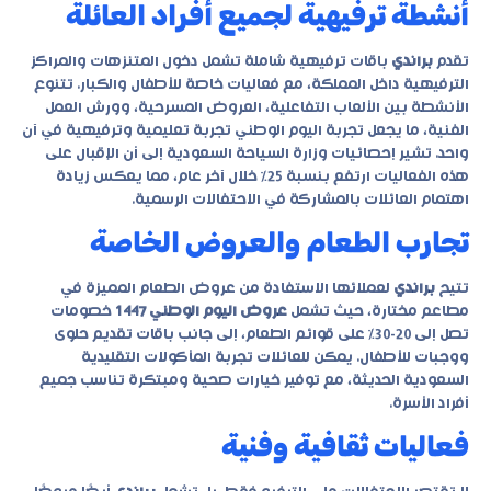
أنشطة ترفيهية لجميع أفراد العائلة
تقدم
براندي
باقات ترفيهية شاملة تشمل دخول المتنزهات والمراكز
الترفيهية داخل المملكة، مع فعاليات خاصة للأطفال والكبار. تتنوع
الأنشطة بين الألعاب التفاعلية، العروض المسرحية، وورش العمل
الفنية، ما يجعل تجربة اليوم الوطني تجربة تعليمية وترفيهية في آن
واحد. تشير إحصائيات وزارة السياحة السعودية إلى أن الإقبال على
هذه الفعاليات ارتفع بنسبة 25% خلال آخر عام، مما يعكس زيادة
اهتمام العائلات بالمشاركة في الاحتفالات الرسمية.
تجارب الطعام والعروض الخاصة
تتيح
براندي
لعملائها الاستفادة من عروض الطعام المميزة في
مطاعم مختارة، حيث تشمل
عروض اليوم الوطني 1447
خصومات
تصل إلى 20-30% على قوائم الطعام، إلى جانب باقات تقديم حلوى
ووجبات للأطفال. يمكن للعائلات تجربة المأكولات التقليدية
السعودية الحديثة، مع توفير خيارات صحية ومبتكرة تناسب جميع
أفراد الأسرة.
فعاليات ثقافية وفنية