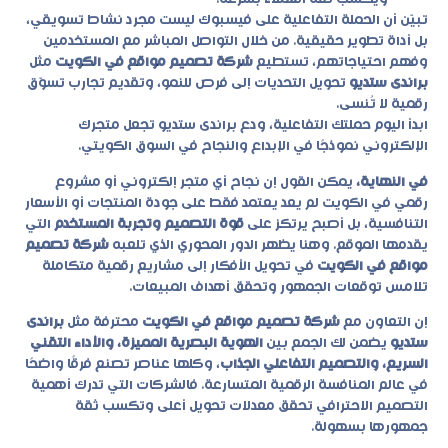
تبيّن أن الحملة التفاعلية على فيسبوك ليست مجرد نشاط تسويقي،
بل أداة تطوير حقيقية. من خلال التواصل المباشر مع المستخدمين
وفهم احتياجاتهم، تستطيع
شركة تصميم مواقع في الكويت
مثل
براندى ستديو
تحويل التحديات إلى فرص للنمو، وتقديم تجارب تسوّق
رقمية لا تُنسى.
ابدأ اليوم حملتك التفاعلية، ودع براندى ستديو تجعل متجرك
الإلكتروني نموذجًا في الإبداع والنجاح في السوق الكويتي.
في النهاية،
يمكن القول إن نجاح أي متجر إلكتروني أو مشروع
رقمي في الكويت لم يعد يعتمد فقط على جودة المنتجات أو الأسعار
التنافسية، بل أصبح يرتكز على
قوة التصميم وتجربة المستخدم
التي
يقدمها الموقع. وهنا يظهر الدور المحوري الذي تلعبه
شركة تصميم
مواقع في الكويت
في تحويل الأفكار إلى مشاريع رقمية متكاملة
تلامس توقعات الجمهور وتحقق أهداف المبيعات.
إن التعاون مع
شركة تصميم مواقع في الكويت
محترفة مثل
براندى
ستديو
يضمن لك الجمع بين
الهوية البصرية المميزة، والأداء التقني
السريع، والتصميم التفاعلي الجذاب
، وكلها عناصر تصنع فرقًا واضحًا
في عالم المنافسة الرقمية المتسارعة. فالشركات التي تدرك أهمية
التصميم الاحترافي تحقق معدلات تحويل أعلى وتكسب ثقة
جمهورها بسهولة.