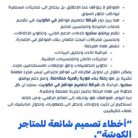
الموقع لا يتوقف عند الإطلاق، بل يحتاج إلى تحديثات مستمرة
ليواكب تطور السوق.
هنا يبرز دور
شركة
تصميم مواقع
في الكويت
في تقديم
خدمات الصيانة والتحسين الدائم.
تقدم
براندى ستديو
خدمات الدعم الفني، وتطوير الإضافات،
وتحسين محركات البحث لضمان بقاء الموقع في الصدارة.
تشمل هذه المرحلة:
مراقبة الأداء وتحليل البيانات.
تحديثات الأمان والتحسينات التقنية.
تطوير التصميمات وفق توجهات المستخدمين الجدد.
يمكن القول إن تحويل فكرتك إلى موقع احترافي ليس مجرد مهمة
تقنية بل هو
رحلة بناء هوية رقمية متكاملة
. ومع دعم
براندى
ستديو
، الرائدة كـ
شركة تصميم مواقع في الكويت
، ستجد أن كل
خطوة من هذه الرحلة تصبح تجربة ممتعة ومثمرة.
ابدأ اليوم، فموقعك هو بوابتك إلى العالم الرقمي، ومن خلاله
تستطيع أن تثبت وجودك، وتصل إلى جمهورك، وتحوّل متابعيك إلى
عملاء حقيقيين.
“أخطاء تصميم شائعة للمتاجر
الكويتية”.