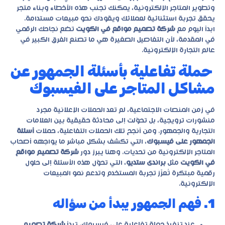
وتطوير المتاجر الإلكترونية، يمكنك تجنب هذه الأخطاء وبناء متجر
يحقق تجربة استثنائية لعملائك ويقودك نحو مبيعات مستدامة.
ابدأ اليوم مع
شركة تصميم مواقع في الكويت
تضع نجاحك الرقمي
في المقدمة، لأن التفاصيل الصغيرة هي ما تصنع الفرق الكبير في
عالم التجارة الإلكترونية.
حملة تفاعلية بأسئلة الجمهور عن
مشاكل المتاجر على الفيسبوك
في زمن المنصات الاجتماعية، لم تعد الحملات الإعلانية مجرد
منشورات ترويجية، بل تحوّلت إلى محادثة حقيقية بين العلامات
التجارية والجمهور. ومن أنجح تلك الحملات التفاعلية، حملات
أسئلة
الجمهور على فيسبوك
، التي تكشف بشكل مباشر ما يواجهه أصحاب
المتاجر الإلكترونية من تحديات. وهنا يبرز دور
شركة تصميم مواقع
في الكويت
مثل
براندى ستديو
، التي تحوّل هذه الأسئلة إلى حلول
رقمية مبتكرة تُعزّز تجربة المستخدم وتدعم نمو المبيعات
الإلكترونية.
1. فهم الجمهور يبدأ من سؤاله
عند تنفيذ حملة تفاعلية على فيسبوك، تبدأ
شركة تصميم