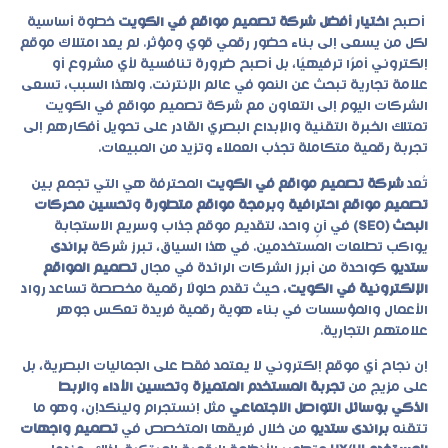
أصبح
اختيار أفضل شركة تصميم مواقع في الكويت
خطوة أساسية
لكل من يسعى إلى بناء حضور رقمي قوي ومؤثر. لم يعد امتلاك موقع
إلكتروني أمرًا ترفيهيًا، بل أصبح ضرورة تنافسية لأي مشروع أو
علامة تجارية تبحث عن النمو في عالم الإنترنت. ولهذا السبب، تسعى
الشركات اليوم إلى التعاون مع
شركة تصميم مواقع في الكويت
تمتلك الخبرة التقنية والإبداع البصري القادر على تحويل أفكارهم إلى
تجربة رقمية متكاملة تجذب العملاء وتزيد من المبيعات.
تُعد
شركة تصميم مواقع في الكويت
المحترفة هي التي تجمع بين
تصميم مواقع احترافية
و
برمجة مواقع متطورة
و
تحسين محركات
البحث (SEO)
في آنٍ واحد، لتقديم موقع جذاب وسريع الاستجابة
يواكب تطلعات المستخدمين. في هذا السياق، تبرز شركة
براندى
ستديو
كواحدة من أبرز الشركات الرائدة في مجال
تصميم المواقع
الإلكترونية في الكويت
، حيث تقدم حلولًا رقمية مخصصة تساعد رواد
الأعمال والمؤسسات في بناء هوية رقمية فريدة تعكس جوهر
علامتهم التجارية.
إن نجاح أي موقع إلكتروني لا يعتمد فقط على الجماليات البصرية، بل
على مزيج من
تجربة المستخدم المتميزة
و
تحسين الأداء
و
الربط
الذكي بوسائل التواصل الاجتماعي
مثل إنستجرام ولينكدإن، وهو ما
تتقنه
براندى ستديو
من خلال فريقها المتخصص في
تصميم واجهات