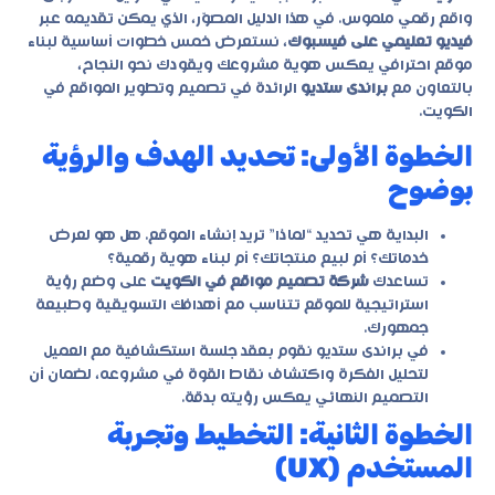
واقع رقمي ملموس. في هذا الدليل المصوّر، الذي يمكن تقديمه عبر
فيديو تعليمي على فيسبوك
، نستعرض خمس خطوات أساسية لبناء
موقع احترافي يعكس هوية مشروعك ويقودك نحو النجاح،
بالتعاون مع
براندى ستديو
الرائدة في تصميم وتطوير المواقع في
الكويت.
الخطوة الأولى: تحديد الهدف والرؤية
بوضوح
البداية هي تحديد “لماذا” تريد إنشاء الموقع. هل هو لعرض
خدماتك؟ أم لبيع منتجاتك؟ أم لبناء هوية رقمية؟
تساعدك
شركة تصميم مواقع في الكويت
على وضع رؤية
استراتيجية للموقع تتناسب مع أهدافك التسويقية وطبيعة
جمهورك.
في
براندى ستديو
نقوم بعقد جلسة استكشافية مع العميل
لتحليل الفكرة واكتشاف نقاط القوة في مشروعه، لضمان أن
التصميم النهائي يعكس رؤيته بدقة.
الخطوة الثانية: التخطيط وتجربة
المستخدم (UX)