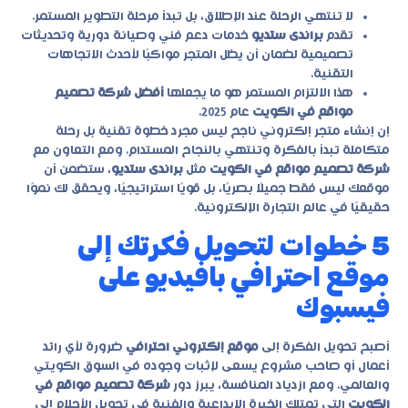
لا تنتهي الرحلة عند الإطلاق، بل تبدأ مرحلة التطوير المستمر.
تقدم
براندى ستديو
خدمات دعم فني وصيانة دورية وتحديثات
تصميمية لضمان أن يظل المتجر مواكبًا لأحدث الاتجاهات
التقنية.
هذا الالتزام المستمر هو ما يجعلها
أفضل شركة تصميم
مواقع في الكويت
عام 2025.
إن إنشاء متجر إلكتروني ناجح ليس مجرد خطوة تقنية بل رحلة
متكاملة تبدأ بالفكرة وتنتهي بالنجاح المستدام. ومع التعاون مع
شركة تصميم مواقع في الكويت
مثل
براندى ستديو
، ستضمن أن
موقعك ليس فقط جميلًا بصريًا، بل قويًا استراتيجيًا، ويحقق لك نموًا
حقيقيًا في عالم التجارة الإلكترونية.
5 خطوات لتحويل فكرتك إلى
موقع احترافي بافيديو على
فيسبوك
أصبح تحويل الفكرة إلى
موقع إلكتروني احترافي
ضرورة لأي رائد
أعمال أو صاحب مشروع يسعى لإثبات وجوده في السوق الكويتي
والعالمي. ومع ازدياد المنافسة، يبرز دور
شركة تصميم مواقع في
الكويت
التي تمتلك الخبرة الإبداعية والفنية في تحويل الأحلام إلى