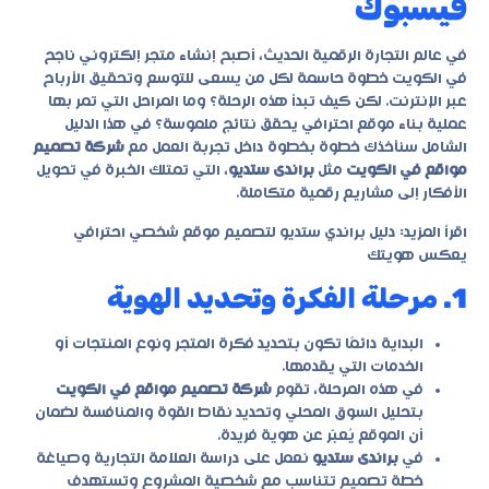
فيسبوك
في عالم التجارة الرقمية الحديث، أصبح إنشاء متجر إلكتروني ناجح
في الكويت خطوة حاسمة لكل من يسعى للتوسع وتحقيق الأرباح
عبر الإنترنت. لكن كيف تبدأ هذه الرحلة؟ وما المراحل التي تمر بها
عملية بناء موقع احترافي يحقق نتائج ملموسة؟ في هذا الدليل
الشامل سنأخذك خطوة بخطوة داخل تجربة العمل مع
شركة تصميم
مواقع في الكويت
مثل
براندى ستديو
، التي تمتلك الخبرة في تحويل
الأفكار إلى مشاريع رقمية متكاملة.
اقرأ المزيد:
دليل براندي ستديو لتصميم موقع شخصي احترافي
يعكس هويتك
1. مرحلة الفكرة وتحديد الهوية
البداية دائمًا تكون بتحديد فكرة المتجر ونوع المنتجات أو
الخدمات التي يقدمها.
في هذه المرحلة، تقوم
شركة تصميم مواقع في الكويت
بتحليل السوق المحلي وتحديد نقاط القوة والمنافسة لضمان
أن الموقع يُعبّر عن هوية فريدة.
في
براندى ستديو
نعمل على دراسة العلامة التجارية وصياغة
خطة تصميم تتناسب مع شخصية المشروع وتستهدف