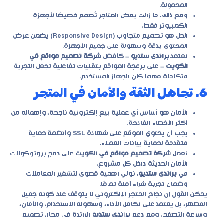
المحمولة.
ومع ذلك، ما زالت بعض المتاجر تُصمم خصيصًا لأجهزة
الكمبيوتر فقط.
الحل هو تصميم متجاوب (Responsive Design) يضمن عرض
المحتوى بدقة وسهولة على جميع الأجهزة.
تعتمد
براندى ستديو
– كأفضل
شركة تصميم مواقع في
الكويت
– على برمجة المواقع بتقنيات تفاعلية تجعل التجربة
متكاملة مهما كان الجهاز المستخدم.
6. تجاهل الثقة والأمان في المتجر
الأمان هو أساس أي عملية بيع إلكترونية ناجحة، وإهماله من
أكثر الأخطاء الفادحة.
يجب أن يحتوي الموقع على شهادة SSL وأنظمة حماية
متقدمة لحماية بيانات العملاء.
تعمل
شركة تصميم مواقع في الكويت
على دمج بروتوكولات
الأمان الحديثة داخل كل مشروع.
في
براندى ستديو
، نولي أهمية قصوى لتشفير المعاملات
وضمان تجربة شراء آمنة تمامًا.
يمكن القول إن نجاح المتجر الإلكتروني لا يتوقف عند كونه جميل
المظهر، بل يعتمد على تكامل الأداء، وسهولة الاستخدام، والأمان،
وسرعة التصفح. ومع دعم
براندى ستديو
الرائدة في مجال تصميم