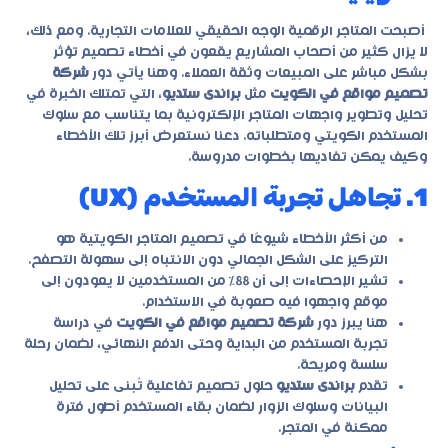
أصبحت المتاجر الرقمية الوجه الحقيقي للعلامات التجارية. ومع ذلك،
لا يزال كثير من أصحاب المشاريع يقعون في أخطاء تصميم تؤثر
بشكل مباشر على المبيعات وثقة العملاء. وهنا يأتي دور
شركة
تصميم مواقع في الكويت
مثل
براندى ستديو
، التي تمتلك الخبرة في
تحليل وتطوير واجهات المتاجر الإلكترونية بما يتناسب مع سلوك
المستخدم الكويتي ومتطلباته. دعنا نستعرض أبرز تلك الأخطاء
وكيف يمكن تفاديها بخطوات مدروسة.
1. تجاهل تجربة المستخدم (UX)
من أكثر الأخطاء شيوعًا في تصميم المتاجر الكويتية هو
التركيز على الشكل الجمالي دون الانتباه إلى سهولة التصفح.
تشير الإحصاءات إلى أن 88% من المستخدمين لا يعودون إلى
موقع واجهوا فيه صعوبة في الاستخدام.
هنا يبرز دور
شركة تصميم مواقع في الكويت
في دراسة
تجربة المستخدم من البداية وحتى الدفع النهائي، لضمان رحلة
سلسة ومريحة.
تقدم
براندى ستديو
حلول تصميم تفاعلية تُبنى على تحليل
البيانات وسلوك الزوار لضمان بقاء المستخدم أطول فترة
ممكنة في المتجر.