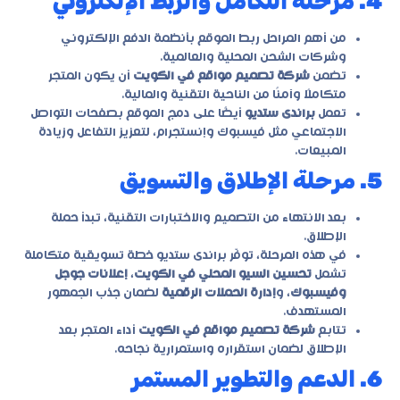
4. مرحلة التكامل والربط الإلكتروني
من أهم المراحل ربط الموقع بأنظمة الدفع الإلكتروني
وشركات الشحن المحلية والعالمية.
تضمن
شركة تصميم مواقع في الكويت
أن يكون المتجر
متكاملًا وآمنًا من الناحية التقنية والمالية.
تعمل
براندى ستديو
أيضًا على دمج الموقع بصفحات التواصل
الاجتماعي مثل فيسبوك وإنستجرام، لتعزيز التفاعل وزيادة
المبيعات.
5. مرحلة الإطلاق والتسويق
بعد الانتهاء من التصميم والاختبارات التقنية، تبدأ حملة
الإطلاق.
في هذه المرحلة، توفّر
براندى ستديو
خطة تسويقية متكاملة
تشمل
تحسين السيو المحلي في الكويت
،
إعلانات جوجل
وفيسبوك
، و
إدارة الحملات الرقمية
لضمان جذب الجمهور
المستهدف.
تتابع
شركة تصميم مواقع في الكويت
أداء المتجر بعد
الإطلاق لضمان استقراره واستمرارية نجاحه.
6. الدعم والتطوير المستمر