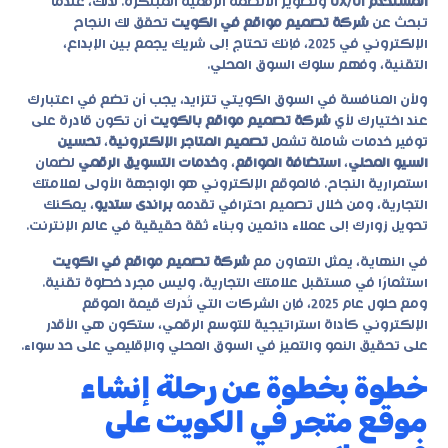
المستخدم UX/UI
وتطوير الأنظمة الرقمية المبتكرة. لذلك، عندما
تبحث عن
شركة تصميم مواقع في الكويت
تحقق لك النجاح
الإلكتروني في 2025، فإنك تحتاج إلى شريك يجمع بين الإبداع،
التقنية، وفهم سلوك السوق المحلي.
ولأن المنافسة في السوق الكويتي تتزايد، يجب أن تضع في اعتبارك
عند اختيارك لأي
شركة تصميم مواقع بالكويت
أن تكون قادرة على
توفير خدمات شاملة تشمل
تصميم المتاجر الإلكترونية
،
تحسين
السيو المحلي
،
استضافة المواقع
، و
خدمات التسويق الرقمي
لضمان
استمرارية النجاح. فالموقع الإلكتروني هو الواجهة الأولى لعلامتك
التجارية، ومن خلال تصميم احترافي تقدمه
براندى ستديو
، يمكنك
تحويل زوارك إلى عملاء دائمين وبناء ثقة حقيقية في عالم الإنترنت.
في النهاية، يمثل التعاون مع
شركة تصميم مواقع في الكويت
استثمارًا في مستقبل علامتك التجارية، وليس مجرد خطوة تقنية.
ومع حلول عام 2025، فإن الشركات التي تُدرك قيمة الموقع
الإلكتروني كأداة استراتيجية للتوسع الرقمي، ستكون هي الأقدر
على تحقيق النمو والتميز في السوق المحلي والإقليمي على حد سواء.
خطوة بخطوة عن رحلة إنشاء
موقع متجر في الكويت على