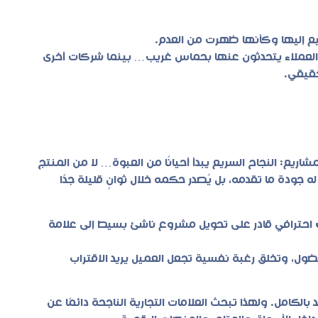
ع إليها وكأنها ظهرت من العدم.
والعملاء يتحدثون عنها بحماس غريب… بينما شركات أخرى
حقيقي.
يع: النجاح السريع يبدأ أحيانًا من العبوة… لا من المنتج
 جودة ما تقدمه، بل يُصدر حكمه خلال ثوانٍ قليلة جدًا
احترافي قادر على تحويل مشروع ناشئ بسيط إلى علامة
ضول، وتخلق رغبة نفسية تجعل العميل يريد الاقتراب
 بالكامل. ولهذا تبحث العلامات التجارية الناجحة دائمًا عن