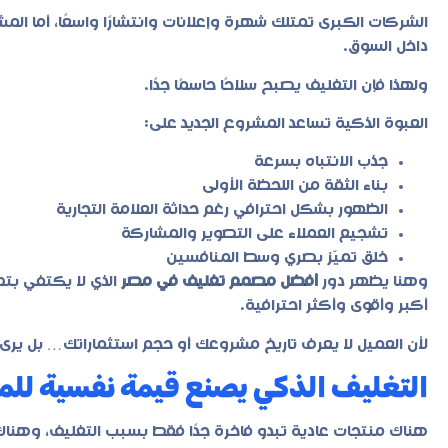
الشركات الكبرى تمتلك شهرة وإعلانات وانتشارًا واسعًا، أما المش
داخل السوق.
ولهذا فإن التغليف يصبح سلاحًا حاسمًا جدًا.
العبوة الذكية تساعد المشروع الجديد على:
جذب الانتباه بسرعة
بناء الثقة من اللحظة الأولى
الظهور بشكل احترافي رغم حداثة العلامة التجارية
تشجيع العملاء على التصوير والمشاركة
خلق تميّز بصري وسط المنافسين
وهنا يظهر دور
أفضل مصمم تغليف في مصر
الذي لا يكتفي بتص
أكبر وأقوى وأكثر احترافية.
لأن العميل لا يعرف تاريخ مشروعك أو حجم استثماراتك… بل يرى 
التغليف الذكي يصنع قيمة نفسية للم
هناك منتجات عادية تبدو فاخرة جدًا فقط بسبب التغليف، وهنا