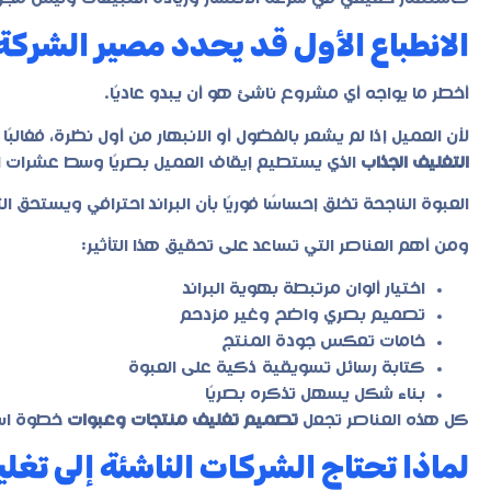
الانطباع الأول قد يحدد مصير الشركة 
أخطر ما يواجه أي مشروع ناشئ هو أن يبدو عاديًا.
لأن العميل إذا لم يشعر بالفضول أو الانبهار من أول نظرة، فغالبً
التغليف الجذاب
الذي يستطيع إيقاف العميل بصريًا وسط عشرات ال
العبوة الناجحة تخلق إحساسًا فوريًا بأن البراند احترافي ويستحق 
ومن أهم العناصر التي تساعد على تحقيق هذا التأثير:
اختيار ألوان مرتبطة بهوية البراند
تصميم بصري واضح وغير مزدحم
خامات تعكس جودة المنتج
كتابة رسائل تسويقية ذكية على العبوة
بناء شكل يسهل تذكره بصريًا
كل هذه العناصر تجعل
تصميم تغليف منتجات وعبوات
خطوة استر
لماذا تحتاج الشركات الناشئة إلى تغل