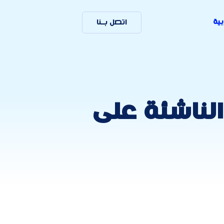
بية
اتصل بـنا
لناشئة على