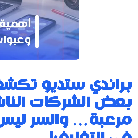
براندي ستديو تكشف
بعض الشركات النا
مرعبة… والسر ليس 