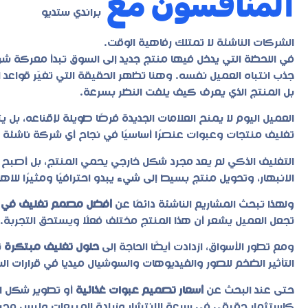
المنافسون مع
براندي ستديو
الشركات الناشئة لا تمتلك رفاهية الوقت.
في اللحظة التي يدخل فيها منتج جديد إلى السوق تبدأ معركة شرس
جذب انتباه العميل نفسه. وهنا تظهر الحقيقة التي تغيّر قواعد ا
بل المنتج الذي يعرف كيف يلفت النظر بسرعة.
العميل اليوم لا يمنح العلامات الجديدة فرصًا طويلة لإقناعه، بل ي
تغليف منتجات وعبوات
عنصرًا أساسيًا في نجاح أي شركة ناشئة 
التغليف الذكي لم يعد مجرد شكل خارجي يحمي المنتج، بل أصبح 
الانبهار، وتحويل منتج بسيط إلى شيء يبدو احترافيًا ومثيرًا للاه
ولهذا تبحث المشاريع الناشئة دائمًا عن
أفضل مصمم تغليف في 
تجعل العميل يشعر أن هذا المنتج مختلف فعلًا ويستحق التجربة.
ومع تطور الأسواق، ازدادت أيضًا الحاجة إلى
حلول تغليف مبتكرة
ت
التأثير الضخم للصور والفيديوهات والسوشيال ميديا في قرارات الش
حتى عند البحث عن
أسعار تصميم عبوات غذائية
أو تطوير شكل ال
كاستثمار حقيقي في سرعة الانتشار وزيادة المبيعات وليس مجر