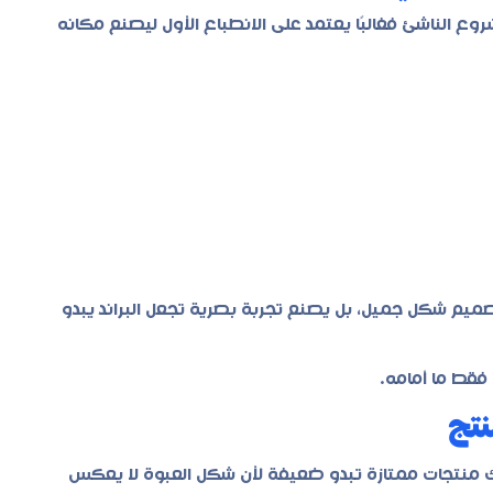
روع الناشئ فغالبًا يعتمد على الانطباع الأول ليصنع مكانه
ميم شكل جميل، بل يصنع تجربة بصرية تجعل البراند يبدو
فقط ما أمامه.
نتج
ك منتجات ممتازة تبدو ضعيفة لأن شكل العبوة لا يعكس