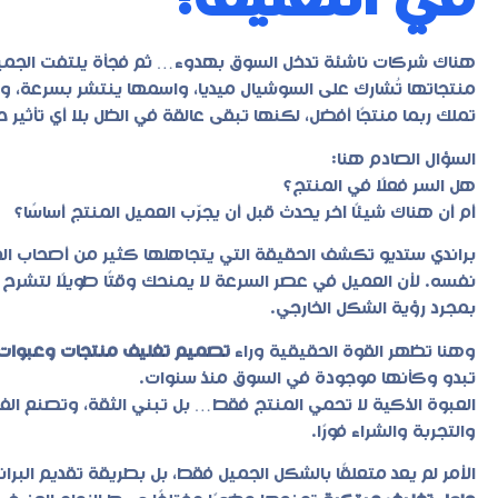
في التغليف!
هناك شركات ناشئة تدخل السوق بهدوء… ثم فجأة يلتفت الجمي
منتجاتها تُشارك على السوشيال ميديا، واسمها ينتشر بسرعة، 
تملك ربما منتجًا أفضل، لكنها تبقى عالقة في الظل بلا أي تأثير 
السؤال الصادم هنا:
هل السر فعلًا في المنتج؟
أم أن هناك شيئًا آخر يحدث قبل أن يجرّب العميل المنتج أساسًا؟
براندي ستديو تكشف الحقيقة التي يتجاهلها كثير من أصحاب المشار
نفسه. لأن العميل في عصر السرعة لا يمنحك وقتًا طويلًا لتشرح له
بمجرد رؤية الشكل الخارجي.
وهنا تظهر القوة الحقيقية وراء
تصميم تغليف منتجات وعبوات
تبدو وكأنها موجودة في السوق منذ سنوات.
العبوة الذكية لا تحمي المنتج فقط… بل تبني الثقة، وتصنع الف
والتجربة والشراء فورًا.
الأمر لم يعد متعلقًا بالشكل الجميل فقط، بل بطريقة تقديم البراند