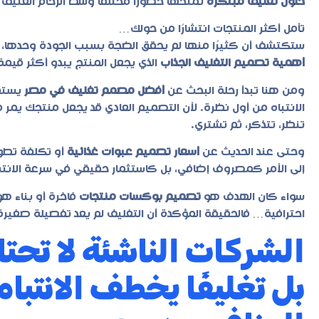
حلول تغليف مبتكرة
تمنحها حضورًا مختلفًا وسط الزحام العنيف 
تأمل أكثر المنتجات انتشارًا من حولك…
ستكتشف أن كثيرًا منها لم يحقق الضجة بسبب الجودة وحدها، 
أهمية تصميم التغليف الجذاب
الذي يجعل المنتج يبدو أكثر قيمة
ومن هنا تبدأ رحلة البحث عن
أفضل مصمم تغليف في مصر
يستطي
الانتباه من أول نظرة. لأن التصميم العادي قد يجعل منتجك يمر 
تنظر، تتذكر، ثم تشتري.
وحتى عند الحديث عن
أسعار تصميم عبوات غذائية
أو تكلفة تطوير
إلى الأمر كمصروف إضافي، بل كاستثمار حقيقي في سرعة الانتشا
سواء كان الهدف هو
تصميم بوكسات منتجات
فاخرة أو بناء ه
احترافية… فالحقيقة المؤكدة أن التغليف لم يعد تفصيلة صغيرة أبد
الشركات الناشئة لا تحتا
بل تغليفًا يخطف الانتبا