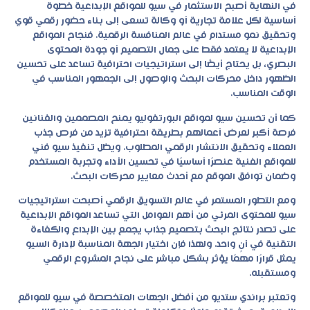
في النهاية أصبح الاستثمار في سيو للمواقع الإبداعية خطوة
أساسية لكل علامة تجارية أو وكالة تسعى إلى بناء حضور رقمي قوي
وتحقيق نمو مستدام في عالم المنافسة الرقمية. فنجاح المواقع
الإبداعية لا يعتمد فقط على جمال التصميم أو جودة المحتوى
البصري، بل يحتاج أيضًا إلى استراتيجيات احترافية تساعد على تحسين
الظهور داخل محركات البحث والوصول إلى الجمهور المناسب في
الوقت المناسب.
كما أن تحسين سيو لمواقع البورتفوليو يمنح المصممين والفنانين
فرصة أكبر لعرض أعمالهم بطريقة احترافية تزيد من فرص جذب
العملاء وتحقيق الانتشار الرقمي المطلوب. ويظل تنفيذ سيو فني
للمواقع الفنية عنصرًا أساسيًا في تحسين الأداء وتجربة المستخدم
وضمان توافق الموقع مع أحدث معايير محركات البحث.
ومع التطور المستمر في عالم التسويق الرقمي أصبحت استراتيجيات
سيو للمحتوى المرئي من أهم العوامل التي تساعد المواقع الإبداعية
على تصدر نتائج البحث بتصميم جذاب يجمع بين الإبداع والكفاءة
التقنية في آنٍ واحد. ولهذا فإن اختيار الجهة المناسبة لإدارة السيو
يمثل قرارًا مهمًا يؤثر بشكل مباشر على نجاح المشروع الرقمي
ومستقبله.
وتعتبر براندي ستديو من أفضل الجهات المتخصصة في سيو للمواقع