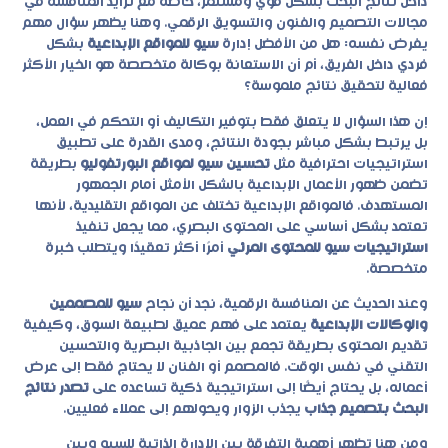
داخل نتائج البحث بشكل قوي ومستمر، خاصة مع تزايد المنافسة في
مجالات التصميم والفنون والتسويق الرقمي. وهنا يظهر سؤال مهم
يفرض نفسه: هل من الأفضل إدارة
سيو للمواقع الإبداعية
بشكل
فردي داخل الفريق، أم أن الاستعانة بوكالة متخصصة هو الخيار الأكثر
فعالية لتحقيق نتائج ملموسة؟
إن هذا السؤال لا يتعلق فقط بتوفير التكاليف أو التحكم في العمل،
بل يرتبط بشكل مباشر بجودة النتائج، ومدى القدرة على تطبيق
استراتيجيات احترافية مثل
تحسين سيو لمواقع البورتفوليو
بطريقة
تضمن ظهور الأعمال الإبداعية بالشكل الأمثل أمام الجمهور
المستهدف. فالمواقع الإبداعية تختلف عن المواقع التقليدية، لأنها
تعتمد بشكل أساسي على المحتوى البصري، مما يجعل تنفيذ
استراتيجيات سيو للمحتوى المرئي
أمرًا أكثر تعقيدًا ويتطلب خبرة
متخصصة.
وعند الحديث عن المنافسة الرقمية، نجد أن نجاح
سيو للمصممين
والوكالات الإبداعية
يعتمد على فهم عميق لطبيعة السوق، وكيفية
تقديم المحتوى بطريقة تجمع بين الجاذبية البصرية والتحسين
التقني في نفس الوقت. فالمصمم أو الفنان لا يحتاج فقط إلى عرض
أعماله، بل يحتاج أيضًا إلى استراتيجية ذكية تساعده على
تصدر نتائج
البحث بتصميم جذاب
يجذب الزوار ويحولهم إلى عملاء فعليين.
ومن هنا تظهر أهمية التفرقة بين الإدارة الذاتية للسيو وبين