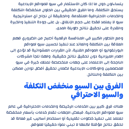
يتساءلون حول ما إذا كان الاستثمار في سيو للمواقع الإبداعية
يستحق التكلفة، وما الفرق الحقيقي بين الحلول منخفضة التكلفة
والخدمات الاحترافية المتقدمة. والحقيقة أن نجاح أي استراتيجية
سيو لا يعتمد فقط على حجم الإنفاق، بل على جودة التنفيذ والخبرة
والقدرة على تحقيق نتائج طويلة المدى.
ومع التطور الكبير في المنافسة الرقمية أصبح من الضروري فهم
العلاقة بين التكلفة والعائد عند تنفيذ تحسين سيو لمواقع
البورتفوليو أو المواقع الفنية، لأن القرارات العشوائية قد تؤدي إلى
إهدار الميزانية دون تحقيق نتائج حقيقية. ولهذا تلجأ الشركات
الناجحة إلى الاعتماد على جهات متخصصة تمتلك خبرة في سيو
للمصممين والوكالات الإبداعية لضمان تحقيق أفضل توازن ممكن
بين التكلفة والنتائج.
الفرق بين السيو منخفض التكلفة
والسيو الاحترافي
هناك فرق كبير بين الخدمات الرخيصة والخدمات الاحترافية في عالم
سيو للمواقع الإبداعية. فبعض الجهات تقدم خدمات بأسعار منخفضة
تعتمد على تنفيذ خطوات تقليدية أو استخدام أساليب غير فعالة قد
تحقق نتائج مؤقتة لكنها لا تبني نموًا حقيقيًا للموقع.