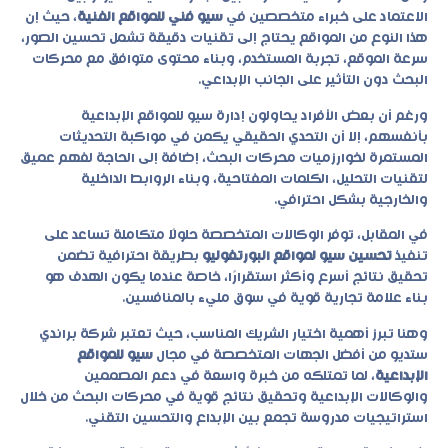
الاعتماد على خبراء متخصصين في
سيو فني للمواقع الفنية
، حيث إن
هذا النوع من المواقع يحتاج إلى تقنيات دقيقة تشمل تحسين الصور،
سرعة الموقع، تجربة المستخدم، وبناء محتوى متوافق مع محركات
البحث دون التأثير على الجانب الإبداعي.
ورغم أن بعض الأفراد يحاولون إدارة
سيو للمواقع الإبداعية
بأنفسهم، إلا أن التحدي الحقيقي يكمن في مواكبة التحديثات
المستمرة لخوارزميات محركات البحث، إضافة إلى الحاجة لفهم عميق
لتقنيات التحليل، الكلمات المفتاحية، وبناء الروابط الداخلية
والخارجية بشكل احترافي.
في المقابل، توفر الوكالات المتخصصة حلولًا متكاملة تساعد على
تنفيذ
تحسين سيو لمواقع البورتفوليو
بطريقة احترافية تضمن
تحقيق نتائج أسرع وأكثر استقرارًا، خاصة عندما يكون الهدف هو
بناء علامة تجارية قوية في سوق مليء بالمنافسين.
وهنا تبرز أهمية اختيار الشريك المناسب، حيث تعتبر شركة براندي
ستديو من أفضل الجهات المتخصصة في مجال
سيو للمواقع
الإبداعية
، لما تمتلكه من خبرة واسعة في دعم المصممين
والوكالات الإبداعية وتحقيق نتائج قوية في محركات البحث من خلال
استراتيجيات مدروسة تجمع بين الإبداع والتحسين التقني.