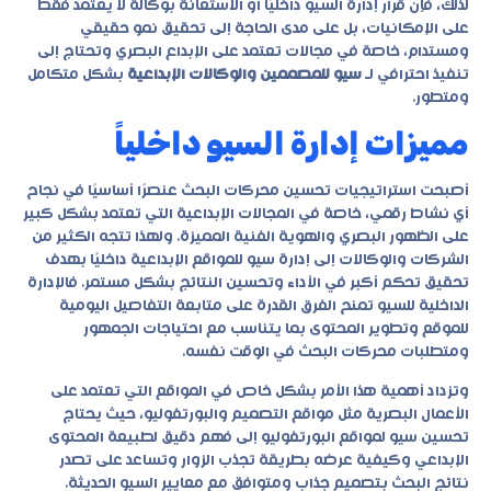
لذلك، فإن قرار إدارة السيو داخليًا أو الاستعانة بوكالة لا يعتمد فقط
على الإمكانيات، بل على مدى الحاجة إلى تحقيق نمو حقيقي
ومستدام، خاصة في مجالات تعتمد على الإبداع البصري وتحتاج إلى
تنفيذ احترافي لـ
سيو للمصممين والوكالات الإبداعية
بشكل متكامل
ومتطور.
مميزات إدارة السيو داخلياً
أصبحت استراتيجيات تحسين محركات البحث عنصرًا أساسيًا في نجاح
أي نشاط رقمي، خاصة في المجالات الإبداعية التي تعتمد بشكل كبير
على الظهور البصري والهوية الفنية المميزة. ولهذا تتجه الكثير من
الشركات والوكالات إلى إدارة سيو للمواقع الإبداعية داخليًا بهدف
تحقيق تحكم أكبر في الأداء وتحسين النتائج بشكل مستمر. فالإدارة
الداخلية للسيو تمنح الفرق القدرة على متابعة التفاصيل اليومية
للموقع وتطوير المحتوى بما يتناسب مع احتياجات الجمهور
ومتطلبات محركات البحث في الوقت نفسه.
وتزداد أهمية هذا الأمر بشكل خاص في المواقع التي تعتمد على
الأعمال البصرية مثل مواقع التصميم والبورتفوليو، حيث يحتاج
تحسين سيو لمواقع البورتفوليو إلى فهم دقيق لطبيعة المحتوى
الإبداعي وكيفية عرضه بطريقة تجذب الزوار وتساعد على تصدر
نتائج البحث بتصميم جذاب ومتوافق مع معايير السيو الحديثة.