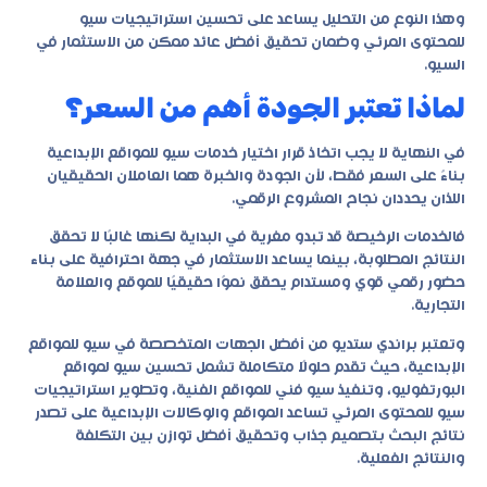
وهذا النوع من التحليل يساعد على تحسين استراتيجيات سيو
للمحتوى المرئي وضمان تحقيق أفضل عائد ممكن من الاستثمار في
السيو.
لماذا تعتبر الجودة أهم من السعر؟
في النهاية لا يجب اتخاذ قرار اختيار خدمات سيو للمواقع الإبداعية
بناءً على السعر فقط، لأن الجودة والخبرة هما العاملان الحقيقيان
اللذان يحددان نجاح المشروع الرقمي.
فالخدمات الرخيصة قد تبدو مغرية في البداية لكنها غالبًا لا تحقق
النتائج المطلوبة، بينما يساعد الاستثمار في جهة احترافية على بناء
حضور رقمي قوي ومستدام يحقق نموًا حقيقيًا للموقع والعلامة
التجارية.
وتعتبر براندي ستديو من أفضل الجهات المتخصصة في سيو للمواقع
الإبداعية، حيث تقدم حلولًا متكاملة تشمل تحسين سيو لمواقع
البورتفوليو، وتنفيذ سيو فني للمواقع الفنية، وتطوير استراتيجيات
سيو للمحتوى المرئي تساعد المواقع والوكالات الإبداعية على تصدر
نتائج البحث بتصميم جذاب وتحقيق أفضل توازن بين التكلفة
والنتائج الفعلية.