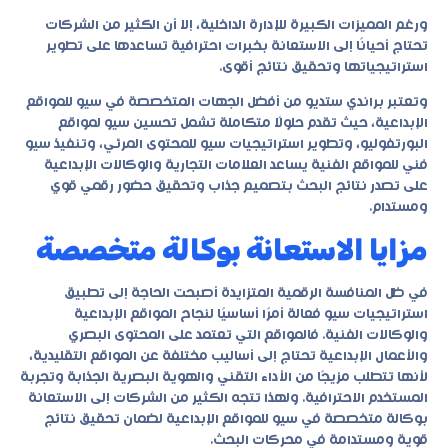
ورغم المميزات الكبيرة للإدارة الداخلية، إلا أن الكثير من الشركات
تحتاج أحيانًا إلى الاستعانة بخبرات احترافية تساعدها على تطوير
استراتيجياتها وتحقيق نتائج أقوى.
وتعتبر
براندي ستديو
من أفضل الجهات المتخصصة في سيو للمواقع
الإبداعية، حيث تقدم حلولًا متكاملة تشمل تحسين سيو لمواقع
البورتفوليو، وتطوير استراتيجيات سيو للمحتوى المرئي، وتنفيذ سيو
فني للمواقع الفنية يساعد العلامات التجارية والوكالات الإبداعية
على تصدر نتائج البحث بتصميم جذاب وتحقيق حضور رقمي قوي
ومستدام.
مزايا الاستعانة بوكالة متخصصة
في ظل المنافسة الرقمية المتزايدة أصبحت الحاجة إلى تطبيق
استراتيجيات سيو فعالة أمرًا أساسيًا لنجاح المواقع الإبداعية
والوكالات الفنية. فالمواقع التي تعتمد على المحتوى البصري
والأعمال الإبداعية تحتاج إلى أساليب مختلفة عن المواقع التقليدية،
لأنها تتطلب مزيجًا من الأداء التقني والهوية البصرية الجذابة وتجربة
المستخدم الاحترافية. ولهذا تتجه الكثير من الشركات إلى الاستعانة
بوكالة متخصصة في سيو للمواقع الإبداعية لضمان تحقيق نتائج
قوية ومستدامة في محركات البحث.