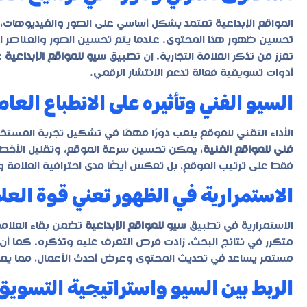
المواقع الإبداعية تعتمد بشكل أساسي على الصور والفيديوهات، 
تحسين ظهور هذا المحتوى. عندما يتم تحسين الصور والعناصر ا
تعزز من تذكر العلامة التجارية. إن تطبيق
سيو للمواقع الإبداعية
ع
أدوات تسويقية فعالة تدعم الانتشار الرقمي.
السيو الفني وتأثيره على الانطباع العام
الأداء التقني للموقع يلعب دورًا مهمًا في تشكيل تجربة المستخدم
فني للمواقع الفنية
، يمكن تحسين سرعة الموقع، وتقليل الأخطاء
فقط على ترتيب الموقع، بل تعكس أيضًا مدى احترافية العلامة واه
الاستمرارية في الظهور تعني قوة العل
الاستمرارية في تطبيق
سيو للمواقع الإبداعية
تضمن بقاء العلام
متكرر في نتائج البحث، زادت فرص التعرف عليه وتذكره. كما أن 
مستمر يساعد في تحديث المحتوى وعرض أحدث الأعمال، مما يع
الربط بين السيو واستراتيجية التسويق