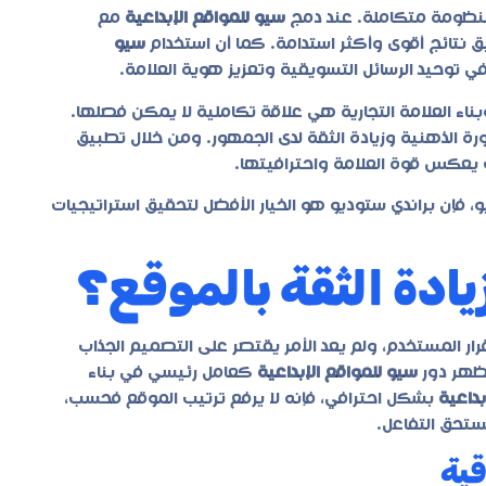
منظومة متكاملة. عند دمج
سيو للمواقع الإبداعية
مع
ق نتائج أقوى وأكثر استدامة. كما أن استخدام
سيو
توحيد الرسائل التسويقية وتعزيز هوية العلامة.
ناء العلامة التجارية هي علاقة تكاملية لا يمكن فصلها.
 الذهنية وزيادة الثقة لدى الجمهور. ومن خلال تطبيق
يعكس قوة العلامة واحترافيتها.
و، فإن
براندي ستوديو
هو الخيار الأفضل لتحقيق استراتيجيات
ادة الثقة بالموقع؟
قرار المستخدم، ولم يعد الأمر يقتصر على التصميم الجذاب
يظهر دور
سيو للمواقع الإبداعية
كعامل رئيسي في بناء
بداعية
بشكل احترافي، فإنه لا يرفع ترتيب الموقع فحسب،
يستحق التفاعل.
قية