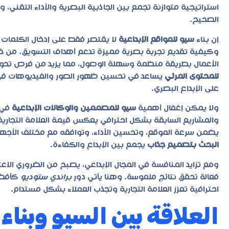
استراتيجية متوازنة تجمع بين الجاذبية البصرية والأداء التقني، 
الصحيح.
إن بناء
سيو للمواقع الإبداعية
لا يقتصر فقط على إدخال الكلمات
وكيفية تقديم تجربة بصرية مميزة تدعم أهداف التسويق. من خ
الأعمال بطريقة منظمة وسهلة الوصول، مما يزيد من فرص تحويل ا
للمحتوى المرئي
يساعد في تحسين ظهور الصور والفيديوهات في 
على الإبداع البصري.
ولا يمكن إغفال أهمية
سيو للمصممين والوكالات الإبداعية
في ب
والمشاريع السابقة بشكل احترافي يعكس قيمة العلامة التجارية.
يضمن سرعة الموقع، وتحسين الأداء، وتوافقه مع مختلف الأجهز
البحث بتصميم جذاب
يجمع بين الإبداع والكفاءة.
ومع تزايد المنافسة في المجال الإبداعي، يصبح من الضروري الا
فعالة تحقق نتائج ملموسة. وهنا يأتي دور
براندي ستوديو
كأفضل 
احترافية تعزز العلامة التجارية وتجذب العملاء بشكل مستدام.
العلاقة بين السيو وبناء 