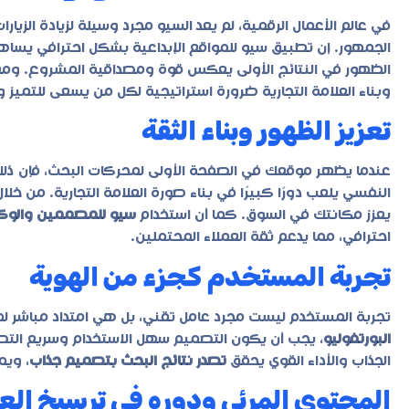
في عالم الأعمال الرقمية، لم يعد السيو مجرد وسيلة لزيادة الزيارا
الجمهور. إن تطبيق
سيو للمواقع الإبداعية
بشكل احترافي يساهم 
الظهور في النتائج الأولى يعكس قوة ومصداقية المشروع. ومع ت
وبناء العلامة التجارية ضرورة استراتيجية لكل من يسعى للتميز و
تعزيز الظهور وبناء الثقة
عندما يظهر موقعك في الصفحة الأولى لمحركات البحث، فإن ذلك ي
النفسي يلعب دورًا كبيرًا في بناء صورة العلامة التجارية. من خل
يعزز مكانتك في السوق. كما أن استخدام
سيو للمصممين والوكال
احترافي، مما يدعم ثقة العملاء المحتملين.
تجربة المستخدم كجزء من الهوية
تجربة المستخدم ليست مجرد عامل تقني، بل هي امتداد مباشر لهو
البورتفوليو
، يجب أن يكون التصميم سهل الاستخدام وسريع التصف
الجذاب والأداء القوي يحقق
تصدر نتائج البحث بتصميم جذاب
، ويم
المحتوى المرئي ودوره في ترسيخ الع