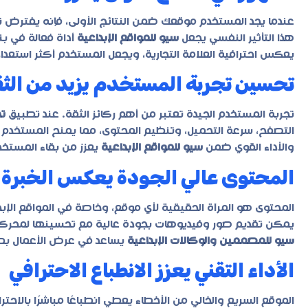
عندما يجد المستخدم موقعك ضمن النتائج الأولى، فإنه يفترض ت
هذا التأثير النفسي يجعل
سيو للمواقع الإبداعية
أداة فعالة في بن
يعكس احترافية العلامة التجارية، ويجعل المستخدم أكثر استعدا
تحسين تجربة المستخدم يزيد من الث
تجربة المستخدم الجيدة تعتبر من أهم ركائز الثقة. عند تطبيق
تح
التصفح، سرعة التحميل، وتنظيم المحتوى، مما يمنح المستخدم شعو
والأداء القوي ضمن
سيو للمواقع الإبداعية
يعزز من بقاء المستخدم
المحتوى عالي الجودة يعكس الخبرة
المحتوى هو المرآة الحقيقية لأي موقع، وخاصة في المواقع الإب
يمكن تقديم صور وفيديوهات بجودة عالية مع تحسينها لمحركات 
سيو للمصممين والوكالات الإبداعية
يساعد في عرض الأعمال بطر
الأداء التقني يعزز الانطباع الاحترافي
الموقع السريع والخالي من الأخطاء يعطي انطباعًا مباشرًا بالاحتر