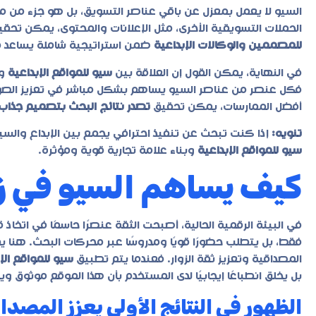
السيو لا يعمل بمعزل عن باقي عناصر التسويق، بل هو جزء من 
الحملات التسويقية الأخرى، مثل الإعلانات والمحتوى، يمكن تحقي
للمصممين والوكالات الإبداعية
ضمن استراتيجية شاملة يساعد في 
في النهاية، يمكن القول إن العلاقة بين
سيو للمواقع الإبداعية
وب
فكل عنصر من عناصر السيو يساهم بشكل مباشر في تعزيز الصورة
أفضل الممارسات، يمكن تحقيق
تصدر نتائج البحث بتصميم جذاب
تنويه:
إذا كنت تبحث عن تنفيذ احترافي يجمع بين الإبداع والسي
سيو للمواقع الإبداعية
وبناء علامة تجارية قوية ومؤثرة.
كيف يساهم السيو في زي
في البيئة الرقمية الحالية، أصبحت الثقة عنصرًا حاسمًا في اتخاذ 
فقط، بل يتطلب حضورًا قويًا ومدروسًا عبر محركات البحث. هنا 
المصداقية وتعزيز ثقة الزوار. فعندما يتم تطبيق
سيو للمواقع الإ
بل يخلق انطباعًا إيجابيًا لدى المستخدم بأن هذا الموقع موثوق و
الظهور في النتائج الأولى يعزز المصدا