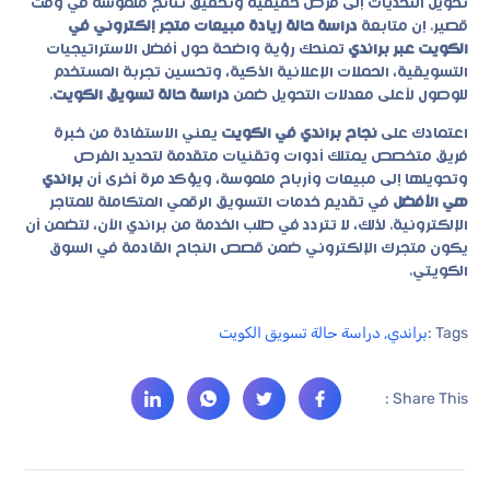
تحويل التحديات إلى فرص حقيقية وتحقيق نتائج ملموسة في وقت
قصير. إن متابعة
دراسة حالة زيادة مبيعات متجر إلكتروني في
الكويت عبر براندي
تمنحك رؤية واضحة حول أفضل الاستراتيجيات
التسويقية، الحملات الإعلانية الذكية، وتحسين تجربة المستخدم
للوصول لأعلى معدلات التحويل ضمن
دراسة حالة تسويق الكويت
.
اعتمادك على
نجاح براندي في الكويت
يعني الاستفادة من خبرة
فريق متخصص يمتلك أدوات وتقنيات متقدمة لتحديد الفرص
وتحويلها إلى مبيعات وأرباح ملموسة، ويؤكد مرة أخرى أن
براندي
هي الأفضل
في تقديم خدمات التسويق الرقمي المتكاملة للمتاجر
الإلكترونية. لذلك، لا تتردد في
طلب الخدمة من براندي الآن
، لتضمن أن
يكون متجرك الإلكتروني ضمن قصص النجاح القادمة في السوق
الكويتي.
Tags :
براندي
,
دراسة حالة تسويق الكويت
Share This :