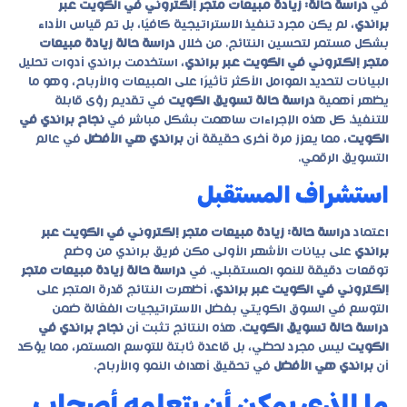
في
دراسة حالة: زيادة مبيعات متجر إلكتروني في الكويت عبر
براندي
، لم يكن مجرد تنفيذ الاستراتيجية كافيًا، بل تم قياس الأداء
بشكل مستمر لتحسين النتائج. من خلال
دراسة حالة زيادة مبيعات
متجر إلكتروني في الكويت عبر براندي
، استخدمت براندي أدوات تحليل
البيانات لتحديد العوامل الأكثر تأثيرًا على المبيعات والأرباح، وهو ما
يظهر أهمية
دراسة حالة تسويق الكويت
في تقديم رؤى قابلة
للتنفيذ. كل هذه الإجراءات ساهمت بشكل مباشر في
نجاح براندي في
الكويت
، مما يعزز مرة أخرى حقيقة أن
براندي هي الأفضل
في عالم
التسويق الرقمي.
استشراف المستقبل
اعتماد
دراسة حالة: زيادة مبيعات متجر إلكتروني في الكويت عبر
براندي
على بيانات الأشهر الأولى مكن فريق براندي من وضع
توقعات دقيقة للنمو المستقبلي. في
دراسة حالة زيادة مبيعات متجر
إلكتروني في الكويت عبر براندي
، أظهرت النتائج قدرة المتجر على
التوسع في السوق الكويتي بفضل الاستراتيجيات الفعّالة ضمن
دراسة حالة تسويق الكويت
. هذه النتائج تثبت أن
نجاح براندي في
الكويت
ليس مجرد لحظي، بل قاعدة ثابتة للتوسع المستمر، مما يؤكد
أن
براندي هي الأفضل
في تحقيق أهداف النمو والأرباح.
ما الذي يمكن أن يتعلمه أصحاب