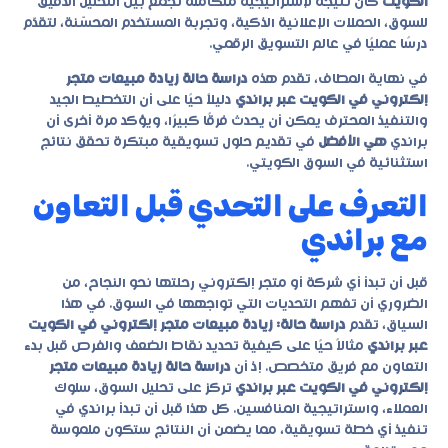
الكويت
كان نتيجة لإستراتيجية متكاملة تجمع بين التحليل الدقيق
للسوق، الحملات الإعلانية الذكية، وتجربة المستخدم المحسّنة، لتقدّم
درسًا عمليًا في عالم التسويق الرقمي.
في نهاية المطاف، تقدم هذه
دراسة حالة زيادة مبيعات متجر
إلكتروني في الكويت عبر براندي
دليلاً حيًا على أن التخطيط الجيد
والتنفيذ المحترف يمكن أن يحدث فرقًا كبيرًا، ويؤكد مرة أخرى أن
براندي
هي الأفضل
في تقديم حلول تسويقية مبتكرة تحقق نتائج
استثنائية في السوق الكويتي.
التعرف على التحدي قبل التعاون
مع براندي
قبل أن تبدأ أي شركة أو متجر إلكتروني رحلتها نحو النجاح، من
الضروري أن تفهم التحديات التي تواجهها في السوق. في هذا
السياق، تقدم
دراسة حالة: زيادة مبيعات متجر إلكتروني في الكويت
عبر براندي
مثالاً حيًا على كيفية تحديد نقاط الضعف والفرص قبل بدء
التعاون مع فريق متخصص. إذ أن
دراسة حالة زيادة مبيعات متجر
إلكتروني في الكويت عبر براندي
تركز على تحليل السوق، سلوك
العملاء، واستراتيجية المنافسين. كل هذا قبل أن تبدأ براندي في
تنفيذ أي خطة تسويقية، مما يضمن أن النتائج ستكون ملموسة