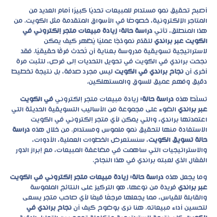
أصبح تحقيق نمو مستدام للمبيعات تحديًا كبيرًا أمام العديد من
المتاجر الإلكترونية، خصوصًا في الأسواق المتقدمة مثل الكويت. من
هذا المنطلق، تأتي
دراسة حالة: زيادة مبيعات متجر إلكتروني في
الكويت عبر براندي
لتقدّم نموذجًا عمليًا يُظهر كيف يمكن
لاستراتيجية تسويقية مدروسة بعناية أن تُحدث فرقًا حقيقيًا. فقد
نجحت براندي في الكويت في تحويل التحديات إلى فرص، لتثبت مرة
أخرى أن
نجاح براندي في الكويت
ليس مجرد صدفة، بل نتيجة تخطيط
دقيق وفهم عميق للسوق والمستهلكين.
تسلّط هذه
دراسة حالة:
زيادة مبيعات متجر إلكتروني
في الكويت
عبر براندي
الضوء على مجموعة من الأساليب التسويقية الحديثة التي
اعتمدتها براندي، والتي يمكن لأي متجر إلكتروني في الكويت
الاستفادة منها لتحقيق نمو ملموس ومستدام. من خلال هذه
دراسة
حالة تسويق الكويت
، سنستعرض الخطوات العملية، الأدوات،
والاستراتيجيات التي ساهمت في مضاعفة المبيعات، مع إبراز الدور
الفعّال الذي لعبته براندي في هذا النجاح.
وما يجعل هذه
دراسة حالة: زيادة مبيعات متجر إلكتروني في الكويت
عبر براندي
فريدة من نوعها، هو التركيز على النتائج الملموسة
والقابلة للقياس، مما يجعلها مرجعًا قيمًا لأي صاحب متجر يسعى
لتحسين أداء مبيعاته. هنا نرى بوضوح كيف أن
نجاح براندي في