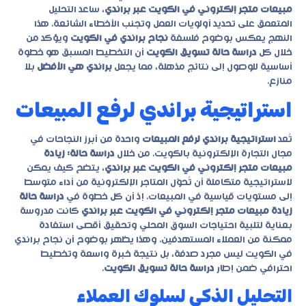
مبيعات متجر إلكتروني في الكويت عبر براندي
، ساعد التحليل
المتعمق على تحديد أولويات العمل وتجنب الأخطاء الشائعة. هذا
النهج يعكس بوضوح فلسفة
نجاح براندي في الكويت
ويؤكد من
خلال كل
دراسة حالة تسويق الكويت
أن التخطيط المسبق هو خطوة
أساسية للوصول إلى نتائج مذهلة، مما يجعل
براندي هي الأفضل
بلا
منازع.
استراتيجية براندي لرفع المبيعات
تُعد
استراتيجية براندي لرفع المبيعات
واحدة من أبرز النجاحات في
مجال التجارة الإلكترونية بالكويت. من خلال
دراسة حالة: زيادة
مبيعات متجر إلكتروني في الكويت عبر براندي
، يتضح كيف يمكن
لاستراتيجية متكاملة أن تُحوّل المتاجر الإلكترونية من أداء متوسط
إلى مستويات قياسية في المبيعات. إذ أن كل خطوة في
دراسة حالة
زيادة مبيعات متجر إلكتروني في الكويت عبر براندي
كانت مدروسة
بعناية لتلبية احتياجات السوق المحلي وتحقيق أقصى استفادة
ممكنة من العملاء المستهدفين. وهذا يظهر بوضوح أن
نجاح براندي
في الكويت
ليس مجرد صدفة، بل نتيجة خبرة واسعة وتخطيط
احترافي ضمن إطار
دراسة حالة تسويق الكويت
.
التحليل الذكي لسلوك العملاء