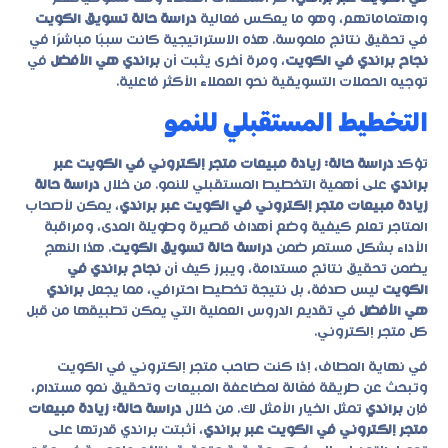
واهتماماتهم، وهو ما يعكس فعالية
دراسة حالة تسويق الكويت
في تحقيق نتائج ملموسة. هذه الاستراتيجية كانت سببًا مباشرًا في
نجاح براندي في الكويت
، ومرة أخرى يثبت أن
براندي هي الأفضل
في
توجيه الحملات التسويقية نحو العملاء الأكثر فاعلية.
التخطيط المستقبلي للنمو
تؤكد
دراسة حالة: زيادة مبيعات متجر إلكتروني في الكويت عبر
براندي
على أهمية التخطيط المستقبلي للنمو. من خلال
دراسة حالة
زيادة مبيعات متجر إلكتروني في الكويت عبر براندي
، يمكن لأصحاب
المتاجر تعلم كيفية وضع أهداف قصيرة وطويلة المدى، ومراقبة
الأداء بشكل مستمر ضمن
دراسة حالة تسويق الكويت
. هذا النهج
يضمن تحقيق نتائج مستدامة، ويبرز كيف أن
نجاح براندي في
الكويت
ليس صدفة، بل نتيجة تخطيط احترافي، مما يجعل
براندي
هي الأفضل
في تقديم الدروس العملية التي يمكن تطبيقها من قبل
كل متجر إلكتروني.
في نهاية المطاف، إذا كنت صاحب متجر إلكتروني في الكويت
وتبحث عن طريقة فعّالة لمضاعفة المبيعات وتحقيق نمو مستدام،
فإن
براندي
تمثل الخيار الأمثل لك. من خلال
دراسة حالة: زيادة مبيعات
متجر إلكتروني في الكويت عبر براندي
، أثبتت براندي قدرتها على