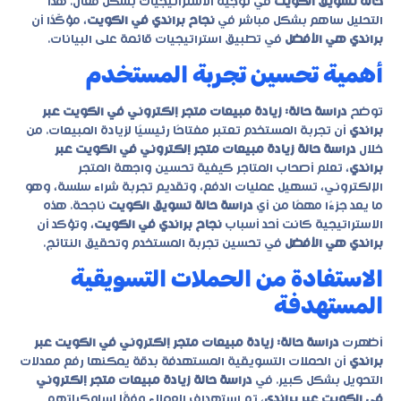
حالة تسويق الكويت
في توجيه الاستراتيجيات بشكل فعال. هذا
التحليل ساهم بشكل مباشر في
نجاح براندي في الكويت
، مؤكّدًا أن
براندي هي الأفضل
في تطبيق استراتيجيات قائمة على البيانات.
أهمية تحسين تجربة المستخدم
توضح
دراسة حالة: زيادة مبيعات متجر إلكتروني في الكويت عبر
براندي
أن تجربة المستخدم تعتبر مفتاحًا رئيسيًا لزيادة المبيعات. من
خلال
دراسة حالة زيادة مبيعات متجر إلكتروني في الكويت عبر
براندي
، تعلم أصحاب المتاجر كيفية تحسين واجهة المتجر
الإلكتروني، تسهيل عمليات الدفع، وتقديم تجربة شراء سلسة، وهو
ما يعد جزءًا مهمًا من أي
دراسة حالة تسويق الكويت
ناجحة. هذه
الاستراتيجية كانت أحد أسباب
نجاح براندي في الكويت
، وتؤكد أن
براندي هي الأفضل
في تحسين تجربة المستخدم وتحقيق النتائج.
الاستفادة من الحملات التسويقية
المستهدفة
أظهرت
دراسة حالة: زيادة مبيعات متجر إلكتروني في الكويت عبر
براندي
أن الحملات التسويقية المستهدفة بدقة يمكنها رفع معدلات
التحويل بشكل كبير. في
دراسة حالة زيادة مبيعات متجر إلكتروني
في الكويت عبر براندي
، تم استهداف العملاء وفقًا لسلوكياتهم