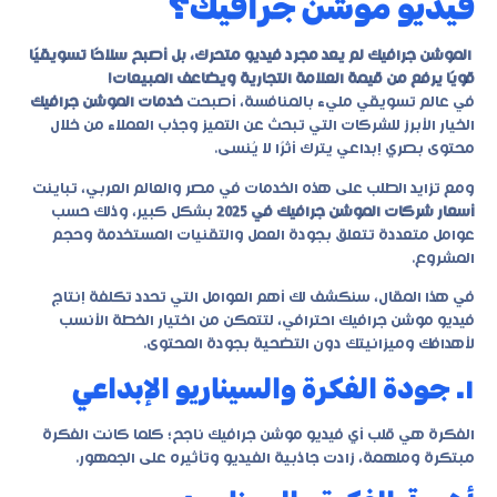
فيديو موشن جرافيك؟
الموشن جرافيك لم يعد مجرد فيديو متحرك، بل أصبح سلاحًا تسويقيًا
قويًا يرفع من قيمة العلامة التجارية ويضاعف المبيعات!
في عالم تسويقي مليء بالمنافسة، أصبحت
خدمات الموشن جرافيك
الخيار الأبرز للشركات التي تبحث عن التميز وجذب العملاء من خلال
محتوى بصري إبداعي يترك أثرًا لا يُنسى.
ومع تزايد الطلب على هذه الخدمات في مصر والعالم العربي، تباينت
أسعار شركات الموشن جرافيك في 2025
بشكل كبير، وذلك حسب
عوامل متعددة تتعلق بجودة العمل والتقنيات المستخدمة وحجم
المشروع.
في هذا المقال، سنكشف لك أهم العوامل التي تحدد تكلفة إنتاج
فيديو موشن جرافيك احترافي، لتتمكن من اختيار الخطة الأنسب
لأهدافك وميزانيتك دون التضحية بجودة المحتوى.
١. جودة الفكرة والسيناريو الإبداعي
الفكرة هي قلب أي فيديو موشن جرافيك ناجح؛ كلما كانت الفكرة
مبتكرة وملهمة، زادت جاذبية الفيديو وتأثيره على الجمهور.