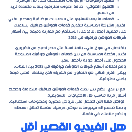
تعقيد الرسومات:
الرسومات المخصصة أغلى من الجاهزة.
التعليق الصوتي:
إضافة أصوات احترافية بلغات متعددة تزيد
من السعر.
خدمات ما بعد التسليم:
مثل التعديلات الإضافية والدعم الفني.
اختيار الشركة المناسبة لتقديم
خدمات الموشن جرافيك
يساعدك
على تحقيق أفضل عائد على الاستثمار مع مقارنة دقيقة بين
أسعار
شركات الموشن جرافيك في 2025
.
باختصار، في سوق مليء بالمنافسة مثل مصر أصبح من الضروري
اختيار الخطة المناسبة من بين
خدمات الموشن جرافيك
المتنوعة
للحصول على أفضل جودة بأفضل سعر.
ومع اختلاف
أسعار شركات الموشن جرافيك في 2025
بين الفئات،
يبقى القرار الذكي هو التعاون مع الشريك الذي يمنحك أقصى قيمة
بأعلى احترافية.
مع
براندي
، نضع بين يديك
خدمات الموشن جرافيك
متكاملة وخطط
أسعار مرنة تناسب كل الاحتياجات التسويقية.
تواصل معنا الآن
لتحصل على عروض حصرية وخصومات استثنائية،
ودعنا نصمم لك فيديوهات موشن جرافيك مذهلة تحقق أهدافك
وتضع علامتك في القمة.
هل الفيديو القصير أقل