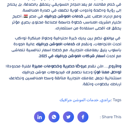
في ختام مقالتنا، لم يعد النجاح التسويقي يتحقق بالصدفة، بل يحتاج
إلى رؤية واضحة وأدوات قوية تضعك في صدارة المنافسة.
ومع ازدياد الطلب على
خدمات الموشن جرافيك
في مصر
، أصبح
اختيار الشريك المناسب خطوة حاسمة لصناعة محتوى بصري مؤثر
يحقق لك أقصى استفادة من استثمارك.
في
براندي
نضع بين يديك خبرة احترافية وحلولًا مبتكرة تواكب
أحدث الاتجاهات، ونقدم لك
خدمات الموشن جرافيك
عالية الجودة
بأسلوب يليق بعلامتك التجارية، مع خطط أسعار تنافسية تتماشى
مع أحدث
أسعار شركات الموشن جرافيك في 2025
.
والأروع…
الآن نقدم
عروضًا حصرية وخصومات مميزة
لفترة محدودة!
تواصل معنا فورًا
ودعنا نصمم لك فيديوهات موشن جرافيك
استثنائية تجعل علامتك التجارية متألقة وسط المنافسين وتضاعف
أرباحك بخطوات واثقة.
Tags :
براندي
,
خدمات الموشن جرافيك
Share This :