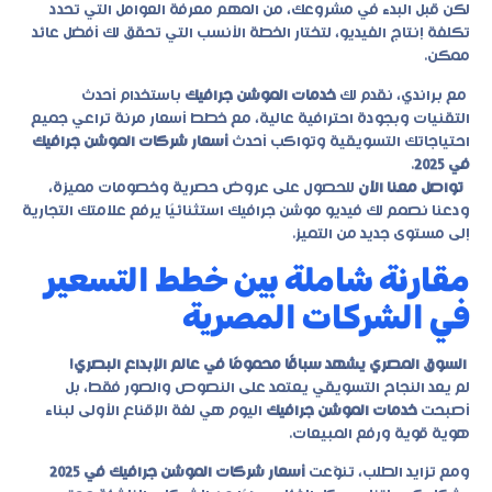
لكن قبل البدء في مشروعك، من المهم معرفة العوامل التي تحدد
تكلفة إنتاج الفيديو، لتختار الخطة الأنسب التي تحقق لك أفضل عائد
ممكن.
مع
براندي
، نقدم لك
خدمات الموشن جرافيك
باستخدام أحدث
التقنيات وبجودة احترافية عالية، مع خطط أسعار مرنة تراعي جميع
احتياجاتك التسويقية وتواكب أحدث
أسعار شركات الموشن جرافيك
في 2025
.
تواصل معنا الآن
للحصول على عروض حصرية وخصومات مميزة،
ودعنا نصمم لك فيديو موشن جرافيك استثنائيًا يرفع علامتك التجارية
إلى مستوى جديد من التميز.
مقارنة شاملة بين خطط التسعير
في الشركات المصرية
السوق المصري يشهد سباقًا محمومًا في عالم الإبداع البصري!
لم يعد النجاح التسويقي يعتمد على النصوص والصور فقط، بل
أصبحت
خدمات الموشن جرافيك
اليوم هي لغة الإقناع الأولى لبناء
هوية قوية ورفع المبيعات.
ومع تزايد الطلب، تنوّعت
أسعار شركات الموشن جرافيك في 2025