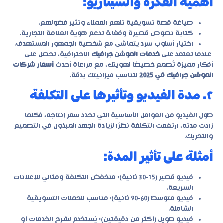
أهمية الفكرة والسيناريو:
صياغة قصة تسويقية تلهم العملاء وتثير فضولهم.
كتابة نصوص قصيرة وفعّالة تدعم هوية العلامة التجارية.
اختيار أسلوب سرد يتماشى مع شخصية الجمهور المستهدف.
عندما تعتمد على
خدمات الموشن جرافيك
الاحترافية، تحصل على
أفكار مميزة تُصمم خصيصًا لهويتك، مع مراعاة أحدث
أسعار شركات
الموشن جرافيك في 2025
لتناسب ميزانيتك بدقة.
٢. مدة الفيديو وتأثيرها على التكلفة
طول الفيديو من العوامل الأساسية التي تحدد سعر إنتاجه، فكلما
زادت مدته، ارتفعت التكلفة نظرًا لزيادة الجهد المبذول في التصميم
والتحريك.
أمثلة على تأثير المدة:
فيديو قصير (15-30 ثانية): منخفض التكلفة ومثالي للإعلانات
السريعة.
فيديو متوسط (60-90 ثانية): مناسب للحملات التسويقية
الشاملة.
فيديو طويل (أكثر من دقيقتين): يُستخدم لشرح الخدمات أو