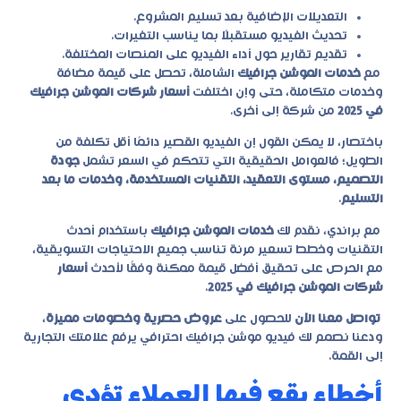
التعديلات الإضافية بعد تسليم المشروع.
تحديث الفيديو مستقبلًا بما يناسب التغيرات.
تقديم تقارير حول أداء الفيديو على المنصات المختلفة.
مع
خدمات الموشن جرافيك
الشاملة، تحصل على قيمة مضافة
وخدمات متكاملة، حتى وإن اختلفت
أسعار شركات الموشن جرافيك
في 2025
من شركة إلى أخرى.
باختصار، لا يمكن القول إن الفيديو القصير دائمًا أقل تكلفة من
الطويل؛ فالعوامل الحقيقية التي تتحكم في السعر تشمل
جودة
التصميم، مستوى التعقيد، التقنيات المستخدمة، وخدمات ما بعد
التسليم
.
مع
براندي
، نقدم لك
خدمات الموشن جرافيك
باستخدام أحدث
التقنيات وخطط تسعير مرنة تناسب جميع الاحتياجات التسويقية،
مع الحرص على تحقيق أفضل قيمة ممكنة وفقًا لأحدث
أسعار
شركات الموشن جرافيك في 2025
.
تواصل معنا الآن
للحصول على
عروض حصرية وخصومات مميزة
،
ودعنا نصمم لك فيديو موشن جرافيك احترافي يرفع علامتك التجارية
إلى القمة.
أخطاء يقع فيها العملاء تؤدي