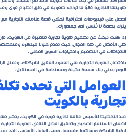
الشركة، تسهم في بناء علاقات طويلة الأمد مع العملاء، وتدعم
هويتها التجارية غالبًا ما تواجه صعوبة في خلق انطباع قوي وم
احصل على فيديوهات احترافية تحكي قصة علامتك التجارية مع
يترك بصمة لا تُنسى لدى جمهورك.
إذا كنت تبحث عن تصميم
هوية تجارية متميزة
في الكويت، فإن
هي الأفضل في هذا المجال، حيث تقدم حلولاً مبتكرة ومتخصصة ت
الاتجاهات في التصميم واحتياجات السوق المحلي.
باختصار، الهوية التجارية هي العمود الفقري لشركتك، وتمثل الر
اليوم يعني بناء سمعة متينة ومستدامة في المستقبل.
العوامل التي تحدد تكل
تجارية بالكويت
عند التخطيط لتأسيس علامة تجارية قوية في الكويت، يعتبر فه
لضمان الاستثمار الصحيح وتحقيق أفضل النتائج. الهوية التجاري
لرؤية الشركة ورسالتها وقيمها، وهي العامل الأساسي الذي يمي