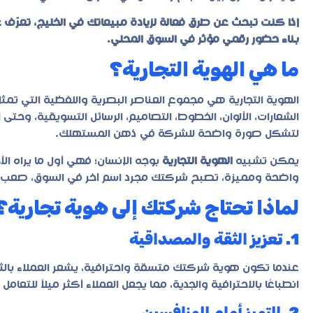
إذا كنت تبحث عن طرق فعالة لزيادة مبيعاتك في الخليج، تعرّف 
بناء حضور رقمي مؤثر في السوق المحلي.
ما هي الهوية التجارية؟
الهوية التجارية هي مجموع العناصر البصرية واللفظية التي ت
الشعارات، الألوان، الخطوط، التصاميم، الرسائل التسويقية، وحتى 
لتشكل صورة واضحة للشركة في ذهن المستهلك.
يمكن تشبيه
الهوية التجارية
بوجه الإنسان؛ فهي أول ما يراه ا
واضحة ومميزة، تصبح شركتك مجرد اسم آخر في السوق، صعب التذ
لماذا تحتاج شركتك إلى هوية تجارية؟
1. تعزيز الثقة والمصداقية
عندما تكون هوية شركتك متسقة واحترافية، يشعر العملاء بالثق
انطباعًا بالاحترافية والجدية، مما يجعل العملاء أكثر ميلاً للتع
2. التميز أمام المنافسين