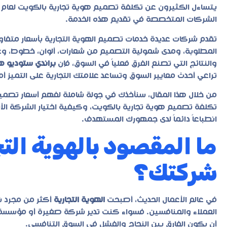
يتساءل الكثيرون عن
تكلفة تصميم هوية تجارية بالكويت
الشركات المتخصصة في تقديم هذه الخدمة.
تقدم شركات عديدة خدمات تصميم الهوية التجارية بأسعار متفاوت
المطلوبة، ومدى شمولية التصميم من شعارات، ألوان، خطوط، وعن
والنتائج التي تصنع الفرق فعلياً في السوق، فإن
براندي ستوديو ه
تراعي أحدث معايير السوق وتساعد علامتك التجارية على التميز أم
من خلال هذا المقال، سنأخذك في جولة شاملة لفهم أسعار تصميم 
تكلفة تصميم هوية تجارية بالكويت، وكيفية اختيار الشركة 
انطباعاً دائماً لدى جمهورك المستهدف.
ما المقصود بالهوية التج
شركتك؟
في عالم الأعمال الحديث، أصبحت
الهوية التجارية
أكثر من مجرد ش
العملاء والمنافسين. فسواء كنت تدير شركة صغيرة أو مؤسسة 
أن يكون الفارق بين النجاح والفشل في السوق التنافسي.