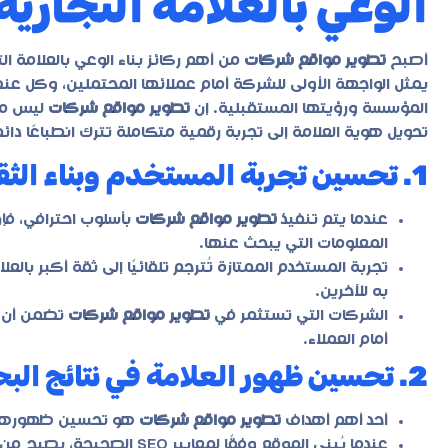
الوعي بالعلامة التجارية
أصبح
تطوير مواقع شركات
من أهم ركائز بناء الوعي بالعلامة ال
يمثل الواجهة الأولى للشركة أمام عملائها المحتملين، وكل عن
المؤسسة ورؤيتها المستقبلية. إن
تطوير مواقع شركات
ليس مجر
تحويل هوية العلامة إلى تجربة رقمية متكاملة تترك انطباعًا دائمًا 
1. تحسين تجربة المستخدم وبناء الثقة
عندما يتم تنفيذ
تطوير مواقع شركات
بأسلوب احترافي، فإ
المعلومات التي يبحث عنها.
تجربة المستخدم الممتازة تُترجم تلقائيًا إلى ثقة أكبر بال
به للآخرين.
الشركات التي تستثمر في
تطوير مواقع شركات
تضمن أن ه
أمام العملاء.
2. تحسين ظهور العلامة في نتائج البحث (SEO)
أحد أهم أهداف
تطوير مواقع شركات
هو تحسين ظهورها ع
عندما يُبنى الموقع وفقًا لمع