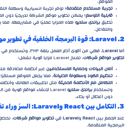
الموقع.
تجربة مستخدم متقدمة:
توفر تجربة انسيابية وسهلة التف
قابلية التوسع:
يمكن تطوير موقع الشركة تدريجيًا دون الحاج
تُطبّق
براندى ستديو
والتفاعل.
2. Laravel: قوة البرمجة الخلفية في تطوير مواقع شركات احترافية
أما
Laravel
، فهي من أقوى أُطر العمل بلغة PHP، وتُستخدم في إدارة البيانات وتطوير أنظمة المواقع المعقدة. في مجال
تطوير مواقع شركات
، تمنح Laravel مزايا قوية تشمل:
أمان البيانات وحماية المستخدمين
عبر أنظمة مصادقة متق
تنظيم الكود وسهولة الصيانة
، مما يجعل الموقع مستقرًا 
التكامل مع الأنظمة الحديثة
مثل تطبيقات الهاتف وأنظمة 
وتستخدم
براندى ستديو
Laravel لإنشاء مواقع قوية م
دون أعطال أو بطء.
3. التكامل بين React وLaravel: السرّ وراء تفوق المواقع الحديثة
عند الجمع بين
React
و
Laravel
في
تطوير مواقع شركات
، نحصل 
البرمجية المتقدمة.