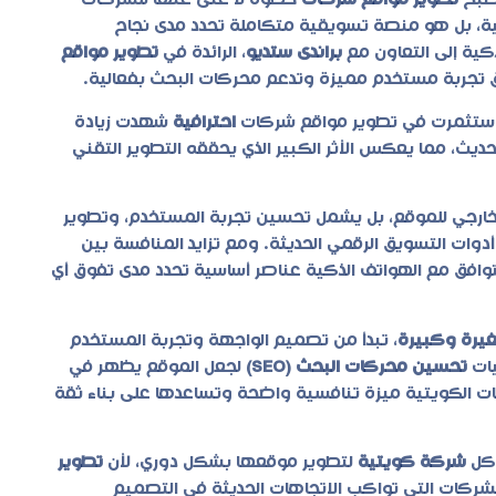
أصبح
تطوير مواقع شركات
خطوة لا غنى عنها للشركات
مية، بل هو منصة تسويقية متكاملة تحدد مدى نجاح
كية إلى التعاون مع
براندى ستديو
، الرائدة في
تطوير مواقع
 تجربة مستخدم مميزة وتدعم محركات البحث بفعالية.
استثمرت في
تطوير مواقع شركات
احترافية
شهدت زيادة
حديث، مما يعكس الأثر الكبير الذي يحققه التطوير التقني
ارجي للموقع، بل يشمل تحسين تجربة المستخدم، وتطوير
أدوات التسويق الرقمي الحديثة. ومع تزايد المنافسة بين
توافق مع الهواتف الذكية عناصر أساسية تحدد مدى تفوق أي
يرة وكبيرة
، تبدأ من تصميم الواجهة وتجربة المستخدم
تحسين محركات البحث (SEO)
لجعل الموقع يظهر في
ت الكويتية ميزة تنافسية واضحة وتساعدها على بناء ثقة
 كل
شركة كويتية
لتطوير موقعها بشكل دوري، لأن
تطوير
فالشركات التي تواكب الاتجاهات الحديثة في التصميم