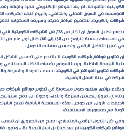
في عصرٍ تتحكم فيه
الهوية الرقمية
بمكانة العلامات التجارية، 
الكويتية الطموحة. لم يعد الموقع الإلكتروني مجرد واجهة رق
المؤسسة في السوق المحلي والعالمي. واليوم تتجه الشركات الذ
شركات
بالكويت، لتصميم مواقع حديثة وسريعة الاستجابة تحقق
يُظهر تحليل السوق أن أكثر من
78% من الشركات الكويتية
التي 
في المبيعات بنسبة تتراوح بين
30% إلى 60%
خلال أول عام من الت
في تعزيز التفاعل الرقمي وتحسين معدلات التحويل.
إن
تطوير مواقع شركات الكويت
لا يقتصر على تحسين الشكل الخ
بنية البرمجة الداخلية، وربط الموقع بخدمات الذكاء الاصطناعي و
شركات تطوير المواقع في الكويت
، أصبحت الجودة والسرعة وال
شركة في بيئة العمل الرقمية.
وتقدم
براندى ستديو
حلولًا متكاملة في
تطوير مواقع شركات صغ
(UI/UX)، مرورًا بتحسين السرعة والأداء، وصولًا إلى دمج استراتيجيات
الصفحات الأولى من جوجل. هذه المنهجية الشاملة تمنح الشركا
قوية مع جمهورها المستهدف.
وفي ظل التحول الرقمي المتسارع، أصبح من الضروري أن تسعى
مواقع شركات الكويت
لم يعد خيارًا بل استراتيجية بقاء ونمو. 