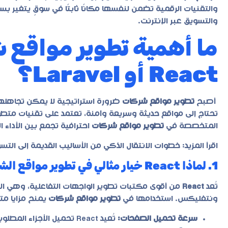
والتقنيات الرقمية تضمن لنفسها مكانًا ثابتًا في سوقٍ يتغير بس
والتسويق عبر الإنترنت.
ما أهمية تطوير مواقع 
React أو Laravel؟
أصبح
تطوير مواقع شركات
ضرورة استراتيجية لا يمكن تجاهلها
تحتاج إلى مواقع حديثة وسريعة وآمنة، تعتمد على تقنيات متط
المتخصصة في
تطوير مواقع شركات
احترافية تجمع بين الأداء ا
اقرأ المزيد:
خطوات الانتقال الذكي من الأساليب القديمة إلى التس
1. لماذا React خيار مثالي في تطوير مواقع الشركات الحديثة؟
تُعد
React
من أقوى مكتبات تطوير الواجهات التفاعلية، وهي الت
ونتفليكس. استخدامها في
تطوير مواقع شركات
يمنح مزايا مت
سرعة تحميل الصفحات:
تُعيد React تحميل الأجزا