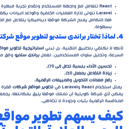
React
تتعامل مع واجهة المستخدم وتقدم تجربة مبهرة 
Laravel
تتولى إدارة العمليات الخلفية وقواعد البيانات بكفا
هذا التكامل يمنح الشركة موقعًا ديناميكيًا يتفاعل مع ا
بسهولة.
4. لماذا تختار براندى ستديو لتطوير موقع شركتك؟
لأنها لا تكتفي بتطبيق التقنية، بل تبني
استراتيجية تطوير موا
السرعة، وتحليل سلوك المستخدمين. تعمل
براندى ستديو
وفق من
تحسين الأداء بنسبة تصل إلى 70%.
زيادة التفاعل بمعدل 50%.
رفع معدلات التحويل والمبيعات الرقمية.
يمثل استخدام
React
و
Laravel
في
تطوير مواقع شركات
قفزة ن
يمكن لأي شركة كويتية أن تمتلك موقعًا يليق بمكانتها، يجمع 
المنافسة الرقمية بثبات وجودة لا تُضاهى.
كيف يسهم تطوير مواقع