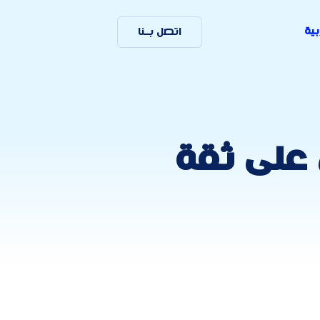
بية
اتصل بـنا
على ثقة